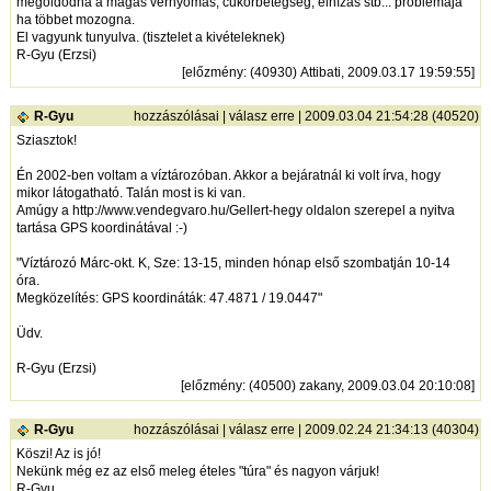
megoldódna a magas vérnyomás, cukorbetegség, elhízás stb... problémája
ha többet mozogna.
El vagyunk tunyulva. (tisztelet a kivételeknek)
R-Gyu (Erzsi)
[
előzmény
: (40930) Attibati, 2009.03.17 19:59:55]
R-Gyu
hozzászólásai
|
válasz erre
| 2009.03.04 21:54:28 (40520)
Sziasztok!
Én 2002-ben voltam a víztározóban. Akkor a bejáratnál ki volt írva, hogy
mikor látogatható. Talán most is ki van.
Amúgy a
http://www.vendegvaro.hu/Gellert-hegy
oldalon szerepel a nyitva
tartása GPS koordinátával :-)
"Víztározó Márc-okt. K, Sze: 13-15, minden hónap első szombatján 10-14
óra.
Megközelítés: GPS koordináták: 47.4871 / 19.0447"
Üdv.
R-Gyu (Erzsi)
[
előzmény
: (40500) zakany, 2009.03.04 20:10:08]
R-Gyu
hozzászólásai
|
válasz erre
| 2009.02.24 21:34:13 (40304)
Köszi! Az is jó!
Nekünk még ez az első meleg ételes "túra" és nagyon várjuk!
R-Gyu