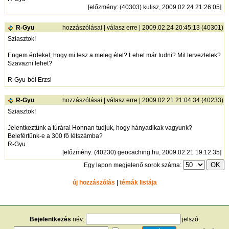
[
előzmény
: (40303) kulisz, 2009.02.24 21:26:05]
R-Gyu
hozzászólásai
|
válasz erre
| 2009.02.24 20:45:13 (40301)
Sziasztok!
Engem érdekel, hogy mi lesz a meleg étel? Lehet már tudni? Mit terveztetek?
Szavazni lehet?
R-Gyu-ból Erzsi
R-Gyu
hozzászólásai
|
válasz erre
| 2009.02.21 21:04:34 (40233)
Sziasztok!
Jelentkeztünk a túrára! Honnan tudjuk, hogy hányadikak vagyunk?
Belefértünk-e a 300 fő létszámba?
R-Gyu
[
előzmény
: (40230) geocaching.hu, 2009.02.21 19:12:35]
Egy lapon megjelenő sorok száma:
új hozzászólás
|
témák listája
Bejelentkezés
név:
jelszó: