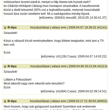
módszertani levelet adott ki, melyet a
http://www.oek.hu/oek.web?
to=16&nid=444&pid=1&lang=hun
honlapon olvashattok. A riasztószerek
közül a dietil-toluamid (30%-os) a leghatékonyabb, melynek használatát
hosszú túra során ismételni kell. Mi a nadrágunkra mindig fújunk.
[
előzmény
: (50042) sinus90, 2010.05.14 00:41:37]
R-Gyu
hozzászólásai
|
válasz erre
| 2009.04.07 19:36:02 (41141)
Sziasztok!
Köszi a választ! Kicsit reménykedtem, hogy többet megtudok, mint ami a TV-
ben volt.
Erzsi
[
előzmény
: (41128) Csaszi, 2009.04.07 14:03:22]
R-Gyu
hozzászólásai
|
válasz erre
| 2009.04.06 20:21:04 (41113)
Sziasztok!
Láttam a Fókuszban!
Most sikerült vagy nem sikerült vele beszélni?
Erzsi
[
előzmény
: (41084) Csaszi, 2009.04.02 09:14:51]
R-Gyu
hozzászólásai
|
válasz erre
| 2009.03.17 21:30:03 (40932)
Nem hiszem, hogy sok gyógyszert szednek! Szerintem sok embernek