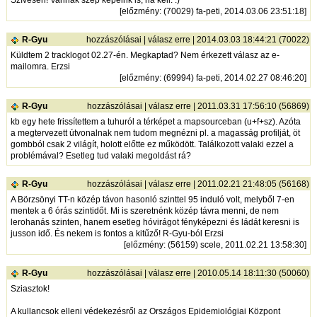
[
előzmény
: (70029) fa-peti, 2014.03.06 23:51:18]
R-Gyu
hozzászólásai
|
válasz erre
| 2014.03.03 18:44:21 (70022)
Küldtem 2 tracklogot 02.27-én. Megkaptad? Nem érkezett válasz az e-
mailomra. Erzsi
[
előzmény
: (69994) fa-peti, 2014.02.27 08:46:20]
R-Gyu
hozzászólásai
|
válasz erre
| 2011.03.31 17:56:10 (56869)
kb egy hete frissítettem a tuhuról a térképet a mapsourceban (u+f+sz). Azóta
a megtervezett útvonalnak nem tudom megnézni pl. a magasság profilját, öt
gombból csak 2 világít, holott előtte ez működött. Találkozott valaki ezzel a
problémával? Esetleg tud valaki megoldást rá?
R-Gyu
hozzászólásai
|
válasz erre
| 2011.02.21 21:48:05 (56168)
A Börzsönyi TT-n közép távon hasonló szinttel 95 induló volt, melyből 7-en
mentek a 6 órás szintidőt. Mi is szeretnénk közép távra menni, de nem
lerohanás szinten, hanem esetleg hóvirágot fényképezni és ládát keresni is
jusson idő. És nekem is fontos a kitűző! R-Gyu-ból Erzsi
[
előzmény
: (56159) scele, 2011.02.21 13:58:30]
R-Gyu
hozzászólásai
|
válasz erre
| 2010.05.14 18:11:30 (50060)
Sziasztok!
A kullancsok elleni védekezésről az Országos Epidemiológiai Központ