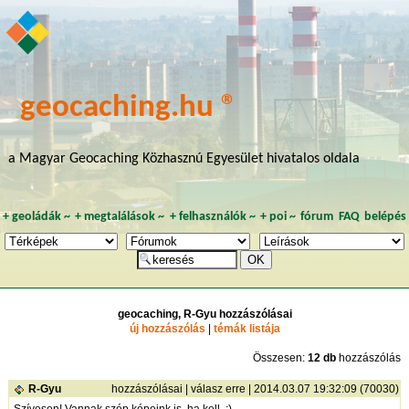
geocaching.hu ®
a Magyar Geocaching Közhasznú Egyesület hivatalos oldala
+
geoládák
~
+
megtalálások
~
+
felhasználók
~
+
poi
~
fórum
FAQ
belépés
geocaching, R-Gyu hozzászólásai
új hozzászólás
|
témák listája
Összesen:
12 db
hozzászólás
R-Gyu
hozzászólásai
|
válasz erre
| 2014.03.07 19:32:09 (70030)
Szívesen! Vannak szép képeink is, ha kell. :)