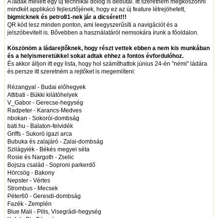
A ládák mellett egy új technikai dolog is debütál. Itt szeretném megköszönni
mindkét applikácó fejlesztőjének, hogy ez az új feature létrejöhetett,
bigmicknek és petro81-nek jár a dicséret!!!
QR kód lesz minden ponton, ami leegyszerűsíti a navigációt és a
jelszóbevitelt is. Bővebben a használatáról nemsokára írunk a főoldalon.
Köszönöm a ládarejtőknek, hogy részt vettek ebben a nem kis munkában
és a helyismeretükkel sokat adtak ehhez a fontos évfordulóhoz.
És akkor álljon itt egy lista, hogy hol számíthattok június 24-én "némi" ládára
és persze itt szeretném a rejtőket is megemlíteni:
Rézangyal - Budai előhegyek
Attibati - Bükki kilátóhelyek
V_Gabor - Gerecse-hegység
Radpeter - Karancs-Medves
nbokan - Sokorói-dombság
bati.hu - Balaton-felvidék
Griffs - Sukoró igazi arca
Bubuka és zalajáró - Zalai-dombság
Szilágyiék - Békés megyei séta
Rosie és Nargoth - Zselic
Bojsza család - Soproni parkerdő
Hörcsög - Bakony
Nepster - Vértes
Strombus - Mecsek
Péter60 - Geresdi-dombság
Fazék - Zemplén
Blue Mali - Pilis, Visegrádi-hegység