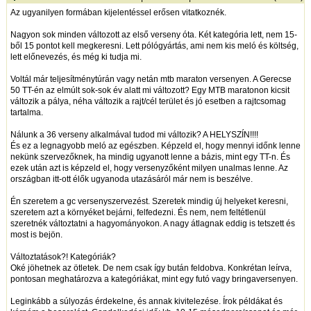
Az ugyanilyen formában kijelentéssel erősen vitatkoznék.
Nagyon sok minden változott az első verseny óta. Két kategória lett, nem 15-
ből 15 pontot kell megkeresni. Lett pólógyártás, ami nem kis meló és költség,
lett előnevezés, és még ki tudja mi.
Voltál már teljesítménytúrán vagy netán mtb maraton versenyen. A Gerecse
50 TT-én az elmúlt sok-sok év alatt mi változott? Egy MTB maratonon kicsit
változik a pálya, néha változik a rajt/cél terület és jó esetben a rajtcsomag
tartalma.
Nálunk a 36 verseny alkalmával tudod mi változik? A HELYSZÍN!!!!
És ez a legnagyobb meló az egészben. Képzeld el, hogy mennyi időnk lenne
nekünk szervezőknek, ha mindig ugyanott lenne a bázis, mint egy TT-n. És
ezek után azt is képzeld el, hogy versenyzőként milyen unalmas lenne. Az
országban itt-ott élők ugyanoda utazásáról már nem is beszélve.
Én szeretem a gc versenyszervezést. Szeretek mindig új helyeket keresni,
szeretem azt a környéket bejárni, felfedezni. És nem, nem feltétlenül
szeretnék változtatni a hagyományokon. A nagy átlagnak eddig is tetszett és
most is bejön.
Változtatások?! Kategóriák?
Oké jöhetnek az ötletek. De nem csak így bután feldobva. Konkrétan leírva,
pontosan meghatározva a kategóriákat, mint egy futó vagy bringaversenyen.
Leginkább a súlyozás érdekelne, és annak kivitelezése. Írok példákat és