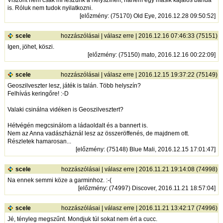
is. Róluk nem tudok nyilatkozni.
[
előzmény
: (75170) Old Eye, 2016.12.28 09:50:52]
scele
hozzászólásai
|
válasz erre
| 2016.12.16 07:46:33 (75151)
Igen, jöhet, köszi.
[
előzmény
: (75150) mato, 2016.12.16 00:22:09]
scele
hozzászólásai
|
válasz erre
| 2016.12.15 19:37:22 (75149)
Geoszilveszter lesz, játék is talán. Több helyszín?
Felhívás keringőre! :-D
Valaki csinálna vidéken is Geoszilvesztert?
Hétvégén megcsinálom a ládaoldalt és a bannert is.
Nem az Anna vadászháznál lesz az összeröffenés, de majdnem ott.
Részletek hamarosan...
[
előzmény
: (75148) Blue Mali, 2016.12.15 17:01:47]
scele
hozzászólásai
|
válasz erre
| 2016.11.21 19:14:08 (74998)
Na ennek semmi köze a garminhoz. :-(
[
előzmény
: (74997) Discover, 2016.11.21 18:57:04]
scele
hozzászólásai
|
válasz erre
| 2016.11.21 13:42:17 (74996)
Jé, tényleg megszűnt. Mondjuk túl sokat nem ért a cucc.