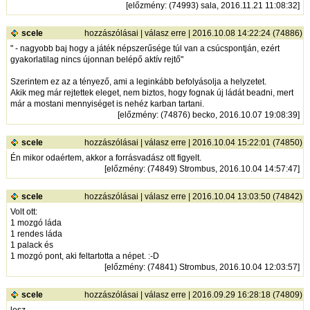
[
előzmény
: (74993) sala, 2016.11.21 11:08:32]
scele
hozzászólásai
|
válasz erre
| 2016.10.08 14:22:24 (74886)
" - nagyobb baj hogy a játék népszerűsége túl van a csúcspontján, ezért
gyakorlatilag nincs újonnan belépő aktív rejtő"
Szerintem ez az a tényező, ami a leginkább befolyásolja a helyzetet.
Akik meg már rejtettek eleget, nem biztos, hogy fognak új ládát beadni, mert
már a mostani mennyiséget is nehéz karban tartani.
[
előzmény
: (74876) becko, 2016.10.07 19:08:39]
scele
hozzászólásai
|
válasz erre
| 2016.10.04 15:22:01 (74850)
Én mikor odaértem, akkor a forrásvadász ott figyelt.
[
előzmény
: (74849) Strombus, 2016.10.04 14:57:47]
scele
hozzászólásai
|
válasz erre
| 2016.10.04 13:03:50 (74842)
Volt ott:
1 mozgó láda
1 rendes láda
1 palack és
1 mozgó pont, aki feltartotta a népet. :-D
[
előzmény
: (74841) Strombus, 2016.10.04 12:03:57]
scele
hozzászólásai
|
válasz erre
| 2016.09.29 16:28:18 (74809)
lesz