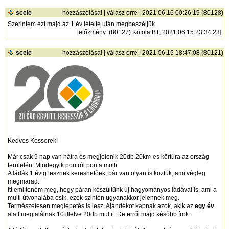
scele
hozzászólásai
|
válasz erre
| 2021.06.16 00:26:19 (80128)
Szerintem ezt majd az 1 év letelte után megbeszéljük.
[
előzmény
: (80127) Kofola BT, 2021.06.15 23:34:23]
scele
hozzászólásai
|
válasz erre
| 2021.06.15 18:47:08 (80121)
Kedves Kesserek!
Már csak 9 nap van hátra és megjelenik 20db 20km-es körtúra az ország
területén. Mindegyik pontról ponta multi.
A ládák 1 évig lesznek kereshetőek, bár van olyan is köztük, ami végleg
megmarad.
Itt említeném meg, hogy páran készültünk új hagyományos ládával is, ami a
multi útvonalába esik, ezek szintén ugyanakkor jelennek meg.
Természetesen meglepetés is lesz. Ajándékot kapnak azok, akik az
egy év
alatt megtalálnak 10 illetve 20db multit. De erről majd később írok.