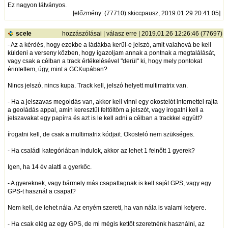
Ez nagyon látványos.
[
előzmény
: (77710) skiccpausz, 2019.01.29 20:41:05]
scele
hozzászólásai
|
válasz erre
| 2019.01.26 12:26:46 (77697)
- Az a kérdés, hogy ezekbe a ládákba kerül-e jelszó, amit valahová be kell
küldeni a verseny közben, hogy igazoljam annak a pontnak a megtalálását,
vagy csak a célban a track értékelésével "derül" ki, hogy mely pontokat
érintettem, úgy, mint a GCKupában?
Nincs jelszó, nincs kupa. Track kell, jelszó helyett multimatrix van.
- Ha a jelszavas megoldás van, akkor kell vinni egy okostelót internettel rajta
a geoládás appal, amin keresztül feltöltöm a jelszót, vagy irogatni kell a
jelszavakat egy papírra és azt is le kell adni a célban a trackkel együtt?
írogatni kell, de csak a multimatrix kódjait. Okosteló nem szükséges.
- Ha családi kategóriában indulok, akkor az lehet 1 felnőtt 1 gyerek?
Igen, ha 14 év alatti a gyerkőc.
- A gyereknek, vagy bármely más csapattagnak is kell saját GPS, vagy egy
GPS-t használ a csapat?
Nem kell, de lehet nála. Az enyém szereti, ha van nála is valami ketyere.
- Ha csak elég az egy GPS, de mi mégis kettőt szeretnénk használni, az