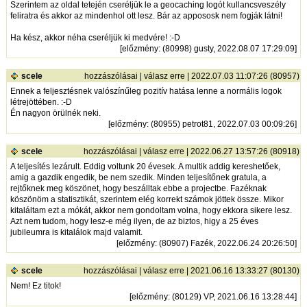
Szerintem az oldal tetején cseréljük le a geocaching logót kullancsveszély
feliratra és akkor az mindenhol ott lesz. Bár az appososk nem fogják látni!
Ha kész, akkor néha cseréljük ki medvére! :-D
[
előzmény
: (80998) gusty, 2022.08.07 17:29:09]
scele
hozzászólásai
|
válasz erre
| 2022.07.03 11:07:26 (80957)
Ennek a feljesztésnek valószínűleg pozitív hatása lenne a normális logok
létrejöttében. :-D
Én nagyon örülnék neki.
[
előzmény
: (80955) petrot81, 2022.07.03 00:09:26]
scele
hozzászólásai
|
válasz erre
| 2022.06.27 13:57:26 (80918)
A teljesítés lezárult. Eddig voltunk 20 évesek. A multik addig kereshetőek,
amig a gazdik engedik, be nem szedik. Minden teljesítőnek gratula, a
rejtőknek meg köszönet, hogy beszálltak ebbe a projectbe. Fazéknak
köszönöm a statisztikát, szerintem elég korrekt számok jöttek össze. Mikor
kitaláltam ezt a mókát, akkor nem gondoltam volna, hogy ekkora sikere lesz.
Azt nem tudom, hogy lesz-e még ilyen, de az biztos, higy a 25 éves
jubileumra is kitalálok majd valamit.
[
előzmény
: (80907) Fazék, 2022.06.24 20:26:50]
scele
hozzászólásai
|
válasz erre
| 2021.06.16 13:33:27 (80130)
Nem! Ez titok!
[
előzmény
: (80129) VP, 2021.06.16 13:28:44]