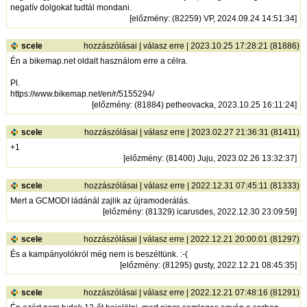
negatív dolgokat tudtál mondani.
[
előzmény
: (82259) VP, 2024.09.24 14:51:34]
scele
hozzászólásai
|
válasz erre
| 2023.10.25 17:28:21 (81886)
Én a bikemap.net oldalt használom erre a célra.
Pl.
https://www.bikemap.net/en/r/5155294/
[
előzmény
: (81884) petheovacka, 2023.10.25 16:11:24]
scele
hozzászólásai
|
válasz erre
| 2023.02.27 21:36:31 (81411)
+1
[
előzmény
: (81400) Juju, 2023.02.26 13:32:37]
scele
hozzászólásai
|
válasz erre
| 2022.12.31 07:45:11 (81333)
Mert a GCMODI ládánál zajlik az újramoderálás.
[
előzmény
: (81329) icarusdes, 2022.12.30 23:09:59]
scele
hozzászólásai
|
válasz erre
| 2022.12.21 20:00:01 (81297)
És a kampányolókról még nem is beszéltünk. :-(
[
előzmény
: (81295) gusty, 2022.12.21 08:45:35]
scele
hozzászólásai
|
válasz erre
| 2022.12.21 07:48:16 (81291)