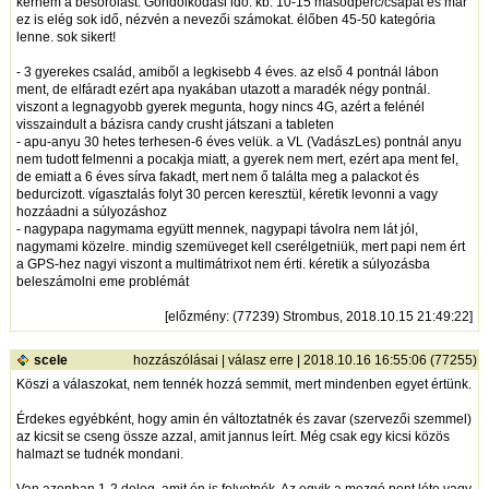
kérném a besorolást. Gondolkodási idő: kb. 10-15 másodperc/csapat és már
ez is elég sok idő, nézvén a nevezői számokat. élőben 45-50 kategória
lenne. sok sikert!
- 3 gyerekes család, amiből a legkisebb 4 éves. az első 4 pontnál lábon
ment, de elfáradt ezért apa nyakában utazott a maradék négy pontnál.
viszont a legnagyobb gyerek megunta, hogy nincs 4G, azért a felénél
visszaindult a bázisra candy crusht játszani a tableten
- apu-anyu 30 hetes terhesen-6 éves velük. a VL (VadászLes) pontnál anyu
nem tudott felmenni a pocakja miatt, a gyerek nem mert, ezért apa ment fel,
de emiatt a 6 éves sírva fakadt, mert nem ő találta meg a palackot és
bedurcizott. vígasztalás folyt 30 percen keresztül, kéretik levonni a vagy
hozzáadni a súlyozáshoz
- nagypapa nagymama együtt mennek, nagypapi távolra nem lát jól,
nagymami közelre. mindig szemüveget kell cserélgetniük, mert papi nem ért
a GPS-hez nagyi viszont a multimátrixot nem érti. kéretik a súlyozásba
beleszámolni eme problémát
[
előzmény
: (77239) Strombus, 2018.10.15 21:49:22]
scele
hozzászólásai
|
válasz erre
| 2018.10.16 16:55:06 (77255)
Köszi a válaszokat, nem tennék hozzá semmit, mert mindenben egyet értünk.
Érdekes egyébként, hogy amin én változtatnék és zavar (szervezői szemmel)
az kicsit se cseng össze azzal, amit jannus leírt. Még csak egy kicsi közös
halmazt se tudnék mondani.
Van azonban 1-2 dolog, amit én is felvetnék. Az egyik a mozgó pont léte vagy