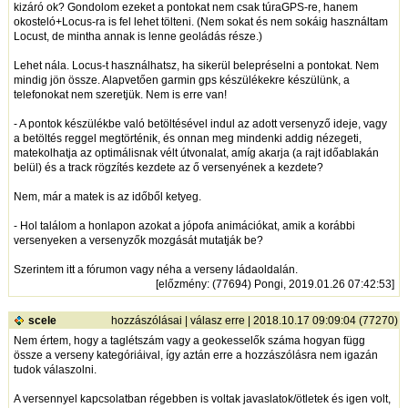
kizáró ok? Gondolom ezeket a pontokat nem csak túraGPS-re, hanem
okosteló+Locus-ra is fel lehet tölteni. (Nem sokat és nem sokáig használtam
Locust, de mintha annak is lenne geoládás része.)
Lehet nála. Locus-t használhatsz, ha sikerül belepréselni a pontokat. Nem
mindig jön össze. Alapvetően garmin gps készülékekre készülünk, a
telefonokat nem szeretjük. Nem is erre van!
- A pontok készülékbe való betöltésével indul az adott versenyző ideje, vagy
a betöltés reggel megtörténik, és onnan meg mindenki addig nézegeti,
matekolhatja az optimálisnak vélt útvonalat, amíg akarja (a rajt időablakán
belül) és a track rögzítés kezdete az ő versenyének a kezdete?
Nem, már a matek is az időből ketyeg.
- Hol találom a honlapon azokat a jópofa animációkat, amik a korábbi
versenyeken a versenyzők mozgását mutatják be?
Szerintem itt a fórumon vagy néha a verseny ládaoldalán.
[
előzmény
: (77694) Pongi, 2019.01.26 07:42:53]
scele
hozzászólásai
|
válasz erre
| 2018.10.17 09:09:04 (77270)
Nem értem, hogy a taglétszám vagy a geokesselők száma hogyan függ
össze a verseny kategóriáival, így aztán erre a hozzászólásra nem igazán
tudok válaszolni.
A versennyel kapcsolatban régebben is voltak javaslatok/ötletek és igen volt,