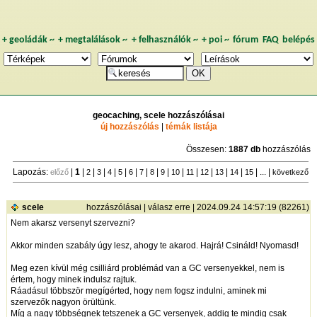
+
geoládák
~
+
megtalálások
~
+
felhasználók
~
+
poi
~
fórum
FAQ
belépés
geocaching, scele hozzászólásai
új hozzászólás
|
témák listája
Összesen:
1887 db
hozzászólás
Lapozás:
|
1
|
|
|
|
|
|
|
|
|
|
|
|
|
|
| ... |
előző
2
3
4
5
6
7
8
9
10
11
12
13
14
15
következő
scele
hozzászólásai
|
válasz erre
| 2024.09.24 14:57:19 (82261)
Nem akarsz versenyt szervezni?
Akkor minden szabály úgy lesz, ahogy te akarod. Hajrá! Csináld! Nyomasd!
Meg ezen kívül még csilliárd problémád van a GC versenyekkel, nem is
értem, hogy minek indulsz rajtuk.
Ráadásul többször megígérted, hogy nem fogsz indulni, aminek mi
szervezők nagyon örültünk.
Míg a nagy többségnek tetszenek a GC versenyek, addig te mindig csak