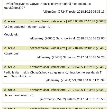
Egyébként kiváncsi vagyok, hogy ki hogyan oldaná meg például a
kapukérdést???
[
előzmény
: (77247) rosie, 2018.10.16 08:33:16]
scele
hozzászólásai
|
válasz erre
| 2018.05.06 17:47:38 (76668)
Az ételrendelést még nem adtam le.
Megoldjuk!
[
előzmény
: (76660) Sanchoo és M., 2018.05.05 08:22:00]
scele
hozzászólásai
|
válasz erre
| 2017.04.06 22:10:08 (75460)
Köszönöm!
[
előzmény
: (75458) Strombus, 2017.04.05 23:57:20]
scele
hozzászólásai
|
válasz erre
| 2017.04.05 11:32:56 (75455)
Pedig leírtam nekik többször, hogy ez így nem jó, nincs benne egy darab T
sem. Nem jutott át. :-(
[
előzmény
: (75454) 5N, 2017.04.05 11:28:34]
scele
hozzászólásai
|
válasz erre
| 2017.04.05 11:23:55 (75453)
Hát ez nem biztató. :-D
[
előzmény
: (75452) ludens, 2017.04.05 10:10:55]
scele
hozzászólásai
|
válasz erre
| 2017.04.04 22:41:09 (75450)