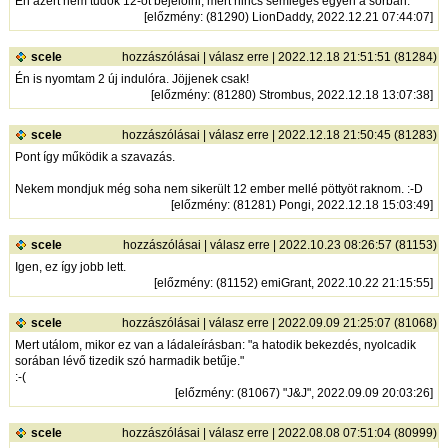
Én azért nem tudok 12-őt bejelölni, mert nincs semleges egyén a sorban.
[
előzmény
: (81290) LionDaddy, 2022.12.21 07:44:07]
scele
hozzászólásai
|
válasz erre
| 2022.12.18 21:51:51 (81284)
Én is nyomtam 2 új indulóra. Jöjjenek csak!
[
előzmény
: (81280) Strombus, 2022.12.18 13:07:38]
scele
hozzászólásai
|
válasz erre
| 2022.12.18 21:50:45 (81283)
Pont így működik a szavazás.
Nekem mondjuk még soha nem sikerült 12 ember mellé pöttyöt raknom. :-D
[
előzmény
: (81281) Pongi, 2022.12.18 15:03:49]
scele
hozzászólásai
|
válasz erre
| 2022.10.23 08:26:57 (81153)
Igen, ez így jobb lett.
[
előzmény
: (81152) emiGrant, 2022.10.22 21:15:55]
scele
hozzászólásai
|
válasz erre
| 2022.09.09 21:25:07 (81068)
Mert utálom, mikor ez van a ládaleírásban: "a hatodik bekezdés, nyolcadik
sorában lévő tizedik szó harmadik betűje."
:-(
[
előzmény
: (81067) "J&J", 2022.09.09 20:03:26]
scele
hozzászólásai
|
válasz erre
| 2022.08.08 07:51:04 (80999)