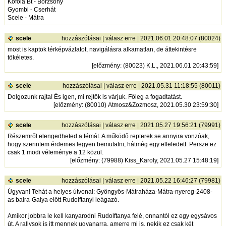
Kofola Bt - Börzsöny
Gyombi - Cserhát
Scele - Mátra
scele
hozzászólásai
|
válasz erre
| 2021.06.01 20:48:07 (80024)
most is kaptok térképvázlatot, navigálásra alkamatlan, de áttekintésre
tökéletes.
[
előzmény
: (80023) K.L., 2021.06.01 20:43:59]
scele
hozzászólásai
|
válasz erre
| 2021.05.31 11:18:55 (80011)
Dolgozunk rajta! És igen, mi rejtők is várjuk. Főleg a fogadtatást.
[
előzmény
: (80010) Atmosz&Zozmosz, 2021.05.30 23:59:30]
scele
hozzászólásai
|
válasz erre
| 2021.05.27 19:56:21 (79991)
Részemről elengedheted a témát. A működő repterek se annyira vonzóak,
hogy szerintem érdemes legyen bemutatni, hátmég egy elfeledett. Persze ez
csak 1 modi véleménye a 12 közül.
[
előzmény
: (79988) Kiss_Karoly, 2021.05.27 15:48:19]
scele
hozzászólásai
|
válasz erre
| 2021.05.22 16:46:27 (79981)
Úgyvan! Tehát a helyes útvonal: Gyöngyös-Mátraháza-Mátra-nyereg-2408-
as balra-Galya előtt Rudolftanyi leágazó.
Amikor jobbra le kell kanyarodni Rudolftanya felé, onnantól ez egy egysávos
út. A rallysok is itt mennek ugyanarra, amerre mi is, nekik ez csak két