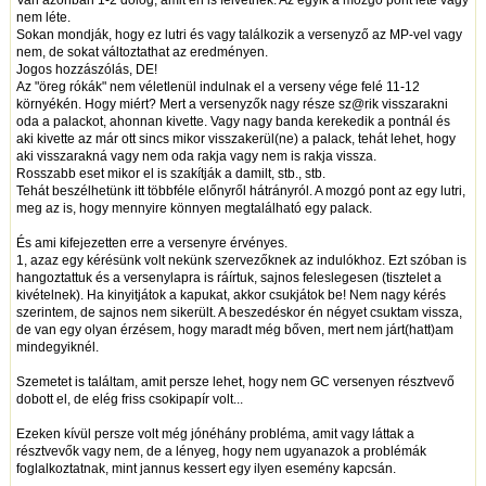
nem léte.
Sokan mondják, hogy ez lutri és vagy találkozik a versenyző az MP-vel vagy
nem, de sokat változtathat az eredményen.
Jogos hozzászólás, DE!
Az "öreg rókák" nem véletlenül indulnak el a verseny vége felé 11-12
környékén. Hogy miért? Mert a versenyzők nagy része sz@rik visszarakni
oda a palackot, ahonnan kivette. Vagy nagy banda kerekedik a pontnál és
aki kivette az már ott sincs mikor visszakerül(ne) a palack, tehát lehet, hogy
aki visszarakná vagy nem oda rakja vagy nem is rakja vissza.
Rosszabb eset mikor el is szakítják a damilt, stb., stb.
Tehát beszélhetünk itt többféle előnyről hátrányról. A mozgó pont az egy lutri,
meg az is, hogy mennyire könnyen megtalálható egy palack.
És ami kifejezetten erre a versenyre érvényes.
1, azaz egy kérésünk volt nekünk szervezőknek az indulókhoz. Ezt szóban is
hangoztattuk és a versenylapra is ráírtuk, sajnos feleslegesen (tisztelet a
kivételnek). Ha kinyitjátok a kapukat, akkor csukjátok be! Nem nagy kérés
szerintem, de sajnos nem sikerült. A beszedéskor én négyet csuktam vissza,
de van egy olyan érzésem, hogy maradt még bőven, mert nem járt(hatt)am
mindegyiknél.
Szemetet is találtam, amit persze lehet, hogy nem GC versenyen résztvevő
dobott el, de elég friss csokipapír volt...
Ezeken kívül persze volt még jónéhány probléma, amit vagy láttak a
résztvevők vagy nem, de a lényeg, hogy nem ugyanazok a problémák
foglalkoztatnak, mint jannus kessert egy ilyen esemény kapcsán.