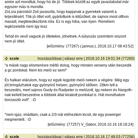
amire azt mondtuk, hogy hú de jó. Többek között az egyik javaslatodat már
egyszer más is mondta.
ZoLiza párosból Zoli javasolta, hogy kapjanak a gyerekek valamit a
teljesítésért. Tök jó ötlet volt, gyártottunk is kitűzőket, de sajnos most otthon
maradt, megfeledkeztünk róla. Ez is egy hiba, van ilyen. Remélem
legközelebb nem így lesz.
Tehát én vevő vagyok jó ötletekre, jöhetnek. A súlyozás szerintem viszont
nem jó ötlet.
[
előzmény
: (77267) (:jannus:), 2018.10.17 08:43:52]
scele
hozzászólásai
|
válasz erre
| 2018.10.16 19:01:34 (77260)
"a másik nagy elismerésre méltó dolog, hogy minden verseny után beszedik
a gc pontokat. Nem kis meló ez sem!"
És halkan elárulom, hogy ez egyik legjobb meló nekem a végére. Még egy
jót bringázhatok egy gyönyörű helyen, gyönyörű időben. 28km lett a
beszedés, mert sajnos Gusty és Radpeter is melózott, így nekem és Nargoth-
nak kellett beszednie a többiek által kirakott pontokat is. Hát mondhatom
borzasztó volt*. :-D
*nem igaz, imádtam, csak a 2/3-nál eléheztem kicsit, de egy powergel
megmentett. :-D
[
előzmény
: (77257) V_Gabor, 2018.10.16 18:18:24]
scele
hozzászólásai
|
válasz erre
| 2018.10.16 17:48:03 (77256)