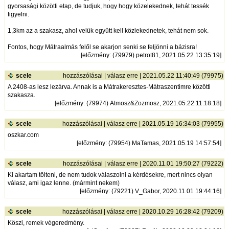
gyorsasági közötti etap, de tudjuk, hogy hogy közelekednek, tehát tessék
figyelni.
1,3km az a szakasz, ahol velük együtt kell közlekednetek, tehát nem sok.
Fontos, hogy Mátraalmás felől se akarjon senki se feljönni a bázisra!
[
előzmény
: (79979) petrot81, 2021.05.22 13:35:19]
scele
hozzászólásai
|
válasz erre
| 2021.05.22 11:40:49 (79975)
A 2408-as lesz lezárva. Annak is a Mátrakeresztes-Mátraszentimre közötti
szakasza.
[
előzmény
: (79974) Atmosz&Zozmosz, 2021.05.22 11:18:18]
scele
hozzászólásai
|
válasz erre
| 2021.05.19 16:34:03 (79955)
oszkar.com
[
előzmény
: (79954) MaTamas, 2021.05.19 14:57:54]
scele
hozzászólásai
|
válasz erre
| 2020.11.01 19:50:27 (79222)
Ki akartam tölteni, de nem tudok válaszolni a kérdésekre, mert nincs olyan
válasz, ami igaz lenne. (mármint nekem)
[
előzmény
: (79221) V_Gabor, 2020.11.01 19:44:16]
scele
hozzászólásai
|
válasz erre
| 2020.10.29 16:28:42 (79209)
Köszi, remek végeredmény.