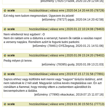
[
előzmény
: (79207) Fazék, 2020.10.29 12:04:16]
scele
hozzászólásai
|
válasz erre
| 2020.04.14 20:44:05 (78728)
Ezt még nem tudom megmondani. Ügyezem és jelzek!
[
előzmény
: (78727) pgyp, 2020.04.14 20:42:58]
scele
hozzászólásai
|
válasz erre
| 2020.01.22 10:24:08 (78463)
Nem véletlenül lesz egyben! :-D
Nem én raktam erre a dátumra a versenyt, hanem ők rakták a vasútas napot
a verseny napjára. Remélem azért le fogunk tudni parkolni.
[
előzmény
: (78461) GYEZegzug, 2020.01.21 14:51:06]
scele
hozzászólásai
|
válasz erre
| 2020.01.09 15:24:20 (78402)
Pedig milyen jó lenne.
[
előzmény
: (78395) gusty, 2020.01.09 13:21:03]
scele
hozzászólásai
|
válasz erre
| 2019.07.15 17:31:58 (77891)
Sajnos ehhez vagy külföldre kell menni vagy "nagyon" túrázós ládához, amit
nem rabolnak ki 2 hét alatt. Magyarán szólva kevés megtalálása van. Én azt
csináltam a fiammal, hogy mindig vittem a zsebemben ajándékot és
becsempésztem a ládába.
[
előzmény
: (77890) vikackukac, 2019.07.15 11:07:16]
scele
hozzászólásai
|
válasz erre
| 2019.01.30 15:50:51 (77713)