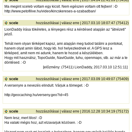
Ma megint sceleb voltam egy kicsit. Nem egészen voltam ott fejben! :-D
http://www.petofilive.hu/video/kincskereses-a-szabadban/
scele
hozzászólásai
|
válasz erre
| 2017.03.10 18:07:47 (75412)
LionDaddy írása tökéletes, a lényeges rész a kérdésed alapján az "átnézeti"
jelző.
Tehát nem olyan térképet kapsz, ami alapján meg tudod találni a pontokat,
hanem olyat amin látod, hogy kb. hol helyezkednek el. A GPS lesz a
térképed, amit nem mi adunk, hanem te hozod a készülékben.
Hogy mit használsz, TopoGuide, NaviGuide, tuhu, openmaps, stb. az már a te
döntésed. :-D
[
előzmény
: (75411) LionDaddy, 2017.03.10 12:51:11]
scele
hozzászólásai
|
válasz erre
| 2017.03.09 10:49:07 (75409)
A versenyre a nevezés elindult. Várjuk a tömeget. :-D
http://geocaching.hu/verseny.geo?id=45
scele
hozzászólásai
|
válasz erre
| 2016.12.28 10:34:19 (75172)
Nem lesz, mert tilos! :-D
Ha valaki mégis hoz, azt elzavarjuk közösen. :-D
Viszont nem csak mi leszünk a helyszínen, hanem egy másik kajálós banda