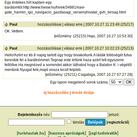
Egy érdekes hírt kaptam egy
barátomtól:
http://www.hwsw.hu/hirek/34881/navi-
gate_harmin_igo_navigacio_gazdasagi_versenyhivatal_gvh_birsag.html
Paul
hozzászólásai
|
válasz erre
| 2007.10.27 11:23:49 (25217)
OK. Vettem.
[
előzmény
: (25215) Hajo, 2007.10.27 10:53:30]
Paul
hozzászólásai
|
válasz erre
| 2007.10.27 10:22:23 (25213)
Hello!Azért ez kb.8 napig tartott úgy hogy bivakoltunk.A ládák többségét futva
kerestük fel a barátnömmel.Tegnap este értünk haza azért lett egyszerre
feltöltve.Ha megnézed a sorrendet akkor láthatod hogy a Balaton K- i végétől
mentünk Nyugat felé,majd vissza kicsit feljebb.
[
előzmény
: (25211) Csigabiga, 2007.10.27 07:27:28]
Egy lapon megjelenő sorok száma:
új hozzászólás
|
témák listája
Bejelentkezés
név:
jelszó:
tárolás
[
regisztráció
]
[
turistautak.hu
] [
hasznos apróságok
] [
jogi tudnivalók
]