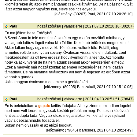
kilométereken át) azok nem bántanak csak kaját várnak. De ha pásztor kutyát
látsz azzal nagyon vigyázni kell, eleve sosincs egyedül.
[
előzmény
: (80207) Paul, 2021.07.10 20:28:10]
Paul
hozzászólásai
|
válasz erre
| 2021.07.10 20:28:10 (80207)
Én ma jöttem haza Erdélyből.
A Szent-Anna tó felé mentünk és a réten egy csalán mezőből mintha egy
vastagabb fatörzs lógott volna ki a földön. Közelebb értünk és megmozdult!
Akkor láttam hogy egy medve,kb.10 méterre voltunk tőle. Felállt, elég
termetes volt de iszonyúan sovány. Óvatosan vissza felé elindultunk. Lent
megkérdeztem az ott lévő erdészt hogy ilyenkor mi a teendő. Azt mondta
hogy kaját kunyerál de ha nem adunk semmit akkor egyszerűen elmegy.
Ezek a medvék már hozzászoktak az ember közelségéhez, nem igazán
támadnak. De ha olyannal találkozunk aki bent él teljesen az erdőben azzal
vannak a gondok.
Utána nagyon óvatosan mentem be a geoládákért.
[
előzmény
: (80205) Bakszakáll, 2021.07.10 15:10:05]
Paul
hozzászólásai
|
válasz erre
| 2021.04.13 20:51:51 (79847)
Én is belefutottam a
gcpafo
kettős ládájába.A helyszínen nem tudtam logolni
mert nem volt térerőm, így csak később próbáltam meg. Pontosan két éve áll
fent ez a dupla láda. Vagy az előző megtalálóktól kérik el a helyes jelszót
vagy a geocaching.hu fogadta el.
Sokan nem olvassák el az előző logokat.
[
előzmény
: (79845) icarusdes, 2021.04.13 20:24:49]