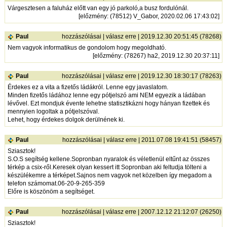
Várgesztesen a faluház előtt van egy jó parkoló,a busz fordulónál.
[
előzmény
: (78512) V_Gabor, 2020.02.06 17:43:02]
Paul
hozzászólásai
|
válasz erre
| 2019.12.30 20:51:45 (78268)
Nem vagyok informatikus de gondolom hogy megoldható.
[
előzmény
: (78267) ha2, 2019.12.30 20:37:11]
Paul
hozzászólásai
|
válasz erre
| 2019.12.30 18:30:17 (78263)
Érdekes ez a vita a fizetős ládákról. Lenne egy javaslatom.
Minden fizetős ládához lenne egy pótjelszó ami NEM egyezik a ládában
lévővel. Ezt mondjuk évente lehetne statisztikázni hogy hányan fizettek és
mennyien logoltak a pótjelszóval.
Lehet, hogy érdekes dolgok derülnének ki.
Paul
hozzászólásai
|
válasz erre
| 2011.07.08 19:41:51 (58457)
Sziasztok!
S.O.S segítség kellene.Sopronban nyaralok és véletlenül eltűnt az összes
térkép a csix-ről.Keresek olyan kessert itt Sopronban aki feltudja tölteni a
készülékemre a térképet.Sajnos nem vagyok net közelben így megadom a
telefon számomat.06-20-9-265-359
Előre is köszönöm a segítséget.
Paul
hozzászólásai
|
válasz erre
| 2007.12.12 21:12:07 (26250)
Sziasztok!