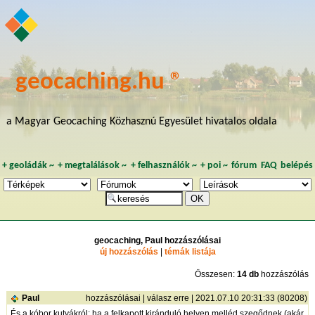
geocaching.hu ®
a Magyar Geocaching Közhasznú Egyesület hivatalos oldala
+
geoládák
~
+
megtalálások
~
+
felhasználók
~
+
poi
~
fórum
FAQ
belépés
geocaching, Paul hozzászólásai
új hozzászólás
|
témák listája
Összesen:
14 db
hozzászólás
Paul
hozzászólásai
|
válasz erre
| 2021.07.10 20:31:33 (80208)
És a kóbor kutyákról: ha a felkapott kiránduló helyen melléd szegődnek (akár