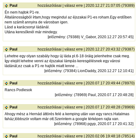
Paul
hozzászólásai
|
válasz erre
| 2020.12.27 21:07:05 (79389)
Én nem hajtok P1-re.
Általánosságból írtam,hogy megindul az éjszakai P1-es roham.Egy erdőben
nem számít annyira de városban igen.
Lásd a karácsonyi ládánál.
Utána keresőknél már mindegy.
[
előzmény
: (79388) V_Gabor, 2020.12.27 20:57:45]
Paul
hozzászólásai
|
válasz erre
| 2020.12.27 20:43:32 (79387)
Lehetne egy olyan szabály hogy új láda pl.6-18 óráig jelenhetne csak meg.
Így elejét lehetne venni az éjszakai lámpás keresgélésnek egy városi
ládánál,ez csak a P1-re hajtók miatt lenne ...
[
előzmény
: (79384) LionDaddy, 2020.12.27 12:10:41]
Paul
hozzászólásai
|
válasz erre
| 2020.07.17 20:49:44 (78970)
Rancs Podlesok
[
előzmény
: (78969) Paul, 2020.07.17 20:48:28]
Paul
hozzászólásai
|
válasz erre
| 2020.07.17 20:48:28 (78969)
Ahogy mész a Hernád áttörés felé a kemping után van egy rancs.Hatalmas
faház,többször voltam már ott.Szerintem a google térképen rajta van.
[
előzmény
: (78968) pgyp, 2020.07.17 20:41:32]
Paul
hozzászólásai
|
válasz erre
| 2020.02.06 19:48:18 (78514)