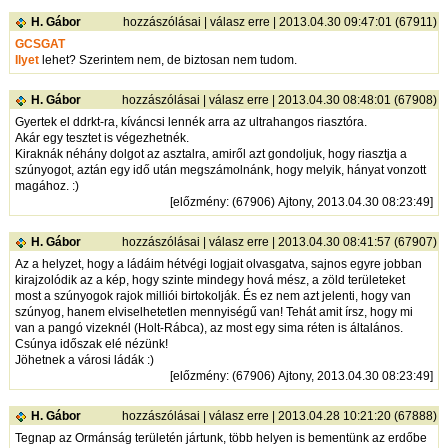
H. Gábor
hozzászólásai
|
válasz erre
| 2013.04.30 09:47:01 (67911)
GCSGAT
Ilyet
lehet? Szerintem nem, de biztosan nem tudom.
H. Gábor
hozzászólásai
|
válasz erre
| 2013.04.30 08:48:01 (67908)
Gyertek el ddrkt-ra, kíváncsi lennék arra az ultrahangos riasztóra.
Akár egy tesztet is végezhetnék.
Kiraknák néhány dolgot az asztalra, amiről azt gondoljuk, hogy riasztja a
szúnyogot, aztán egy idő után megszámolnánk, hogy melyik, hányat vonzott
magához. :)
[
előzmény
: (67906) Ajtony, 2013.04.30 08:23:49]
H. Gábor
hozzászólásai
|
válasz erre
| 2013.04.30 08:41:57 (67907)
Az a helyzet, hogy a ládáim hétvégi logjait olvasgatva, sajnos egyre jobban
kirajzolódik az a kép, hogy szinte mindegy hová mész, a zöld területeket
most a szúnyogok rajok milliói birtokolják. És ez nem azt jelenti, hogy van
szúnyog, hanem elviselhetetlen mennyiségű van! Tehát amit írsz, hogy mi
van a pangó vizeknél (Holt-Rábca), az most egy sima réten is általános.
Csúnya időszak elé nézünk!
Jöhetnek a városi ládák :)
[
előzmény
: (67906) Ajtony, 2013.04.30 08:23:49]
H. Gábor
hozzászólásai
|
válasz erre
| 2013.04.28 10:21:20 (67888)
Tegnap az Ormánság területén jártunk, több helyen is bementünk az erdőbe