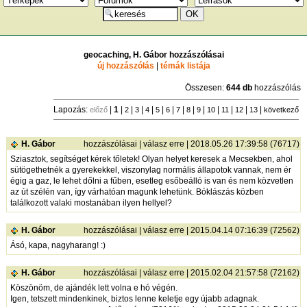
geocaching, H. Gábor hozzászólásai
új hozzászólás
|
témák listája
Összesen:
644 db
hozzászólás
Lapozás:
|
1
|
|
|
|
|
|
|
|
|
|
|
|
|
előző
2
3
4
5
6
7
8
9
10
11
12
13
következő
H. Gábor
hozzászólásai
|
válasz erre
| 2018.05.26 17:39:58 (76717)
Sziasztok, segítséget kérek tőletek! Olyan helyet keresek a Mecsekben, ahol
sütögethetnék a gyerekekkel, viszonylag normális állapotok vannak, nem ér
égig a gaz, le lehet dőlni a fűben, esetleg esőbeálló is van és nem közvetlen
az út szélén van, így várhatóan magunk lehetünk. Bóklászás közben
találkozott valaki mostanában ilyen hellyel?
H. Gábor
hozzászólásai
|
válasz erre
| 2015.04.14 07:16:39 (72562)
Ásó, kapa, nagyharang! :)
H. Gábor
hozzászólásai
|
válasz erre
| 2015.02.04 21:57:58 (72162)
Köszönöm, de ajándék lett volna e hó végén.
Igen, tetszett mindenkinek, biztos lenne keletje egy újabb adagnak.