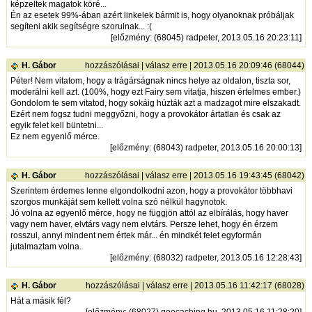
képzeltek magatok köré...
Én az esetek 99%-ában azért linkelek bármit is, hogy olyanoknak próbáljak
segíteni akik segítségre szorulnak... :(
[
előzmény
: (68045) radpeter, 2013.05.16 20:23:11]
H. Gábor
hozzászólásai
|
válasz erre
| 2013.05.16 20:09:46 (68044)
Péter! Nem vitatom, hogy a trágárságnak nincs helye az oldalon, tiszta sor,
moderálni kell azt. (100%, hogy ezt Fairy sem vitatja, hiszen értelmes ember.)
Gondolom te sem vitatod, hogy sokáig húzták azt a madzagot mire elszakadt.
Ezért nem fogsz tudni meggyőzni, hogy a provokátor ártatlan és csak az
egyik felet kell büntetni...
Ez nem egyenlő mérce.
[
előzmény
: (68043) radpeter, 2013.05.16 20:00:13]
H. Gábor
hozzászólásai
|
válasz erre
| 2013.05.16 19:43:45 (68042)
Szerintem érdemes lenne elgondolkodni azon, hogy a provokátor többhavi
szorgos munkáját sem kellett volna szó nélkül hagynotok.
Jó volna az egyenlő mérce, hogy ne függjön attól az elbírálás, hogy haver
vagy nem haver, elvtárs vagy nem elvtárs. Persze lehet, hogy én érzem
rosszul, annyi mindent nem értek már... én mindkét felet egyformán
jutalmaztam volna.
[
előzmény
: (68032) radpeter, 2013.05.16 12:28:43]
H. Gábor
hozzászólásai
|
válasz erre
| 2013.05.16 11:42:17 (68028)
Hát a másik fél?
[
előzmény
: (68027) geocaching.hu, 2013.05.16 11:28:20]