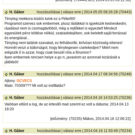
H. Gábor
hozzászólásai
|
válasz erre
| 2014.05.05 08:26:28 (70443)
Tényleg mekkora büdös tulok ez a Péter60!
Programot szervez sok embernek, plusz ládákkal is igyekszik kedveskedni,
ráadásul nem is csomagtartóból, még a rejtőkkel is egyeztet! Mindezt
egyesületi pénz költése nélkül, szabadidejében, sok beletett saját forrással
és energiával...
Tényleg nem találok szavakat, ez felháborító, kirívóan közösség ellenes!
Honnét veszi a bátorságot, hogy ténylegesen cselekedjen? Miért nem
elégszik ő is azzal, hogy csak beszél róla a fórumon?
Ilyen embernek nincsen helye a gc-n, javaslom az azonnali kizárását a
játékból!
H. Gábor
hozzászólásai
|
válasz erre
| 2014.04.17 08:34:56 (70248)
Ajtony:
GCVECS
Mato: 70309??? Mi volt az indíttatás?
H. Gábor
hozzászólásai
|
válasz erre
| 2014.04.16 14:53:25 (70236)
Valóban eltűnt a log, de az értesítő mail szerint ez volt a dátuma: 2014.04.13
18:20
[
előzmény
: (70235) Mákos, 2014.04.16 12:06:22]
H. Gábor
hozzászólásai
|
válasz erre
| 2014.04.16 11:50:49 (70234)