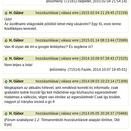
[
előzmény
: (72161) radpeter, 2015.02.04 21:54:14]
H. Gábor
hozzászólásai
|
válasz erre
| 2015.02.04 21:29:45 (72159)
Üdv!
Az ásotthalmi világoskék pólóból lehet még vásárolni? Egy XL-esre lenne
fizetőképes kereslet.
H. Gábor
hozzászólásai
|
válasz erre
| 2015.01.14 08:13:44 (72089)
Van itt olyan aki ért a google térképhez? És segítene is?
H. Gábor
hozzászólásai
|
válasz erre
| 2014.10.09 07:39:43 (71525)
Nem teljes a lista!
[
előzmény
: (71514) Fazék, 2014.10.07 18:45:01]
H. Gábor
hozzászólásai
|
válasz erre
| 2014.09.03 10:23:14 (71309)
Megkaptam az aktuális hírlevet, ami rendkívül korrekt és informatív, csak
gratulálni tudok hozzá! Így kell működnie egy közhasznú egyesületnek!
Hatalmas a változás, végre van elnöke az egyesületnek! Csak így tovább,
nagyon jó irányba viszed a gc-t!
H. Gábor
hozzászólásai
|
válasz erre
| 2014.05.05 20:26:37 (70466)
[
Fórum szabályzat 1.2. Témaromboló hozzászólások
alapján törölve, Old
Eye]