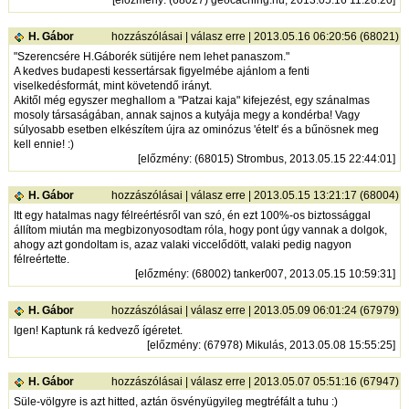
H. Gábor
hozzászólásai
|
válasz erre
| 2013.05.16 06:20:56 (68021)
"Szerencsére H.Gáborék sütijére nem lehet panaszom."
A kedves budapesti kessertársak figyelmébe ajánlom a fenti
viselkedésformát, mint követendő irányt.
Akitől még egyszer meghallom a "Patzai kaja" kifejezést, egy szánalmas
mosoly társaságában, annak sajnos a kutyája megy a kondérba! Vagy
súlyosabb esetben elkészítem újra az ominózus 'ételt' és a bűnösnek meg
kell ennie! :)
[
előzmény
: (68015) Strombus, 2013.05.15 22:44:01]
H. Gábor
hozzászólásai
|
válasz erre
| 2013.05.15 13:21:17 (68004)
Itt egy hatalmas nagy félreértésről van szó, én ezt 100%-os biztossággal
állítom miután ma megbizonyosodtam róla, hogy pont úgy vannak a dolgok,
ahogy azt gondoltam is, azaz valaki viccelődött, valaki pedig nagyon
félreértette.
[
előzmény
: (68002) tanker007, 2013.05.15 10:59:31]
H. Gábor
hozzászólásai
|
válasz erre
| 2013.05.09 06:01:24 (67979)
Igen! Kaptunk rá kedvező ígéretet.
[
előzmény
: (67978) Mikulás, 2013.05.08 15:55:25]
H. Gábor
hozzászólásai
|
válasz erre
| 2013.05.07 05:51:16 (67947)
Süle-völgyre is azt hitted, aztán ösvényügyileg megtréfált a tuhu :)