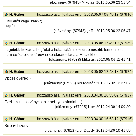
[
előzmény
: (67945) Mikulás, 2013.05.06 23:51:54]
H. Gábor
hozzászólásai
|
válasz erre
| 2013.05.07 05:49:13 (67946)
Chili előtt vagy után? :)
Hajrá!
[
előzmény
: (67943) griffs, 2013.05.06 22:06:47]
H. Gábor
hozzászólásai
|
válasz erre
| 2013.05.06 17:49:10 (67939)
Legutóbb hoztad a brigádat a hóba, talán most érdemesebb lenne, mert
nemrég 'keletkezett' egy jó kerékpáros láda a Mecsekbe.
[
előzmény
: (67938) Mikulás, 2013.05.06 11:41:41]
H. Gábor
hozzászólásai
|
válasz erre
| 2013.05.02 12:48:13 (67924)
Vicces gyerek :)
[
előzmény
: (67923) Kis-Molnár, 2013.05.02 12:37:07]
H. Gábor
hozzászólásai
|
válasz erre
| 2013.04.30 16:55:02 (67917)
Ezek szerint törvényesen lehet ilyet csinálni... :(
[
előzmény
: (67915) Hev, 2013.04.30 14:00:30]
H. Gábor
hozzászólásai
|
válasz erre
| 2013.04.30 16:53:12 (67916)
Bizony, bizony!
[
előzmény
: (67912) LionDaddy, 2013.04.30 10:41:59]