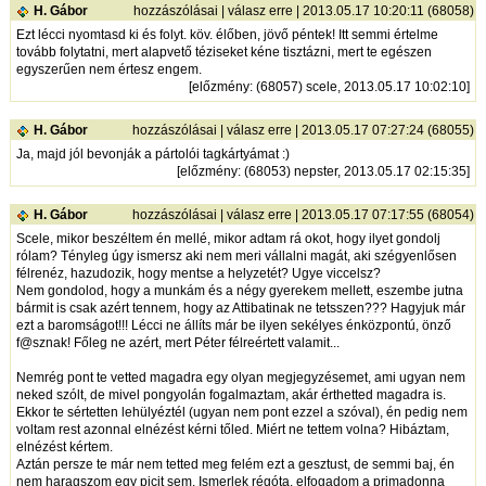
H. Gábor
hozzászólásai
|
válasz erre
| 2013.05.17 10:20:11 (68058)
Ezt lécci nyomtasd ki és folyt. köv. élőben, jövő péntek! Itt semmi értelme
tovább folytatni, mert alapvető téziseket kéne tisztázni, mert te egészen
egyszerűen nem értesz engem.
[
előzmény
: (68057) scele, 2013.05.17 10:02:10]
H. Gábor
hozzászólásai
|
válasz erre
| 2013.05.17 07:27:24 (68055)
Ja, majd jól bevonják a pártolói tagkártyámat :)
[
előzmény
: (68053) nepster, 2013.05.17 02:15:35]
H. Gábor
hozzászólásai
|
válasz erre
| 2013.05.17 07:17:55 (68054)
Scele, mikor beszéltem én mellé, mikor adtam rá okot, hogy ilyet gondolj
rólam? Tényleg úgy ismersz aki nem meri vállalni magát, aki szégyenlősen
félrenéz, hazudozik, hogy mentse a helyzetét? Ugye viccelsz?
Nem gondolod, hogy a munkám és a négy gyerekem mellett, eszembe jutna
bármit is csak azért tennem, hogy az Attibatinak ne tetsszen??? Hagyjuk már
ezt a baromságot!!! Lécci ne állíts már be ilyen sekélyes énközpontú, önző
f@sznak! Főleg ne azért, mert Péter félreértett valamit...
Nemrég pont te vetted magadra egy olyan megjegyzésemet, ami ugyan nem
neked szólt, de mivel pongyolán fogalmaztam, akár érthetted magadra is.
Ekkor te sértetten lehülyéztél (ugyan nem pont ezzel a szóval), én pedig nem
voltam rest azonnal elnézést kérni tőled. Miért ne tettem volna? Hibáztam,
elnézést kértem.
Aztán persze te már nem tetted meg felém ezt a gesztust, de semmi baj, én
nem haragszom egy picit sem. Ismerlek régóta, elfogadom a primadonna