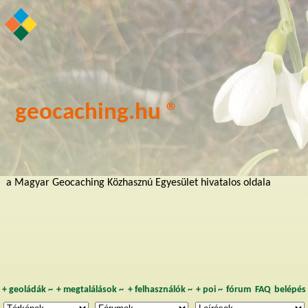
geocaching.hu ®
a Magyar Geocaching Közhasznú Egyesület hivatalos oldala
+
geoládák
~
+
megtalálások
~
+
felhasználók
~
+
poi
~
fórum
FAQ
belépés