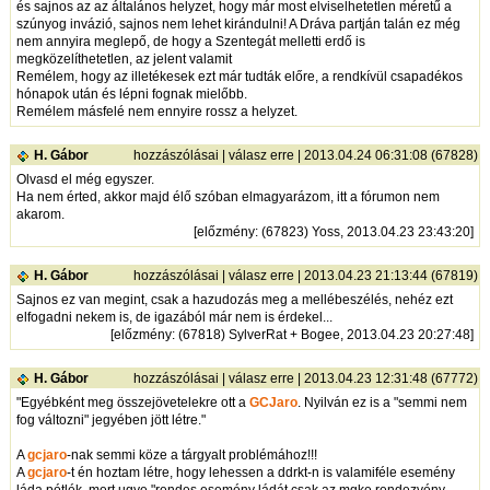
és sajnos az az általános helyzet, hogy már most elviselhetetlen méretű a
szúnyog invázió, sajnos nem lehet kirándulni! A Dráva partján talán ez még
nem annyira meglepő, de hogy a Szentegát melletti erdő is
megközelíthetetlen, az jelent valamit
Remélem, hogy az illetékesek ezt már tudták előre, a rendkívül csapadékos
hónapok után és lépni fognak mielőbb.
Remélem másfelé nem ennyire rossz a helyzet.
H. Gábor
hozzászólásai
|
válasz erre
| 2013.04.24 06:31:08 (67828)
Olvasd el még egyszer.
Ha nem érted, akkor majd élő szóban elmagyarázom, itt a fórumon nem
akarom.
[
előzmény
: (67823) Yoss, 2013.04.23 23:43:20]
H. Gábor
hozzászólásai
|
válasz erre
| 2013.04.23 21:13:44 (67819)
Sajnos ez van megint, csak a hazudozás meg a mellébeszélés, nehéz ezt
elfogadni nekem is, de igazából már nem is érdekel...
[
előzmény
: (67818) SylverRat + Bogee, 2013.04.23 20:27:48]
H. Gábor
hozzászólásai
|
válasz erre
| 2013.04.23 12:31:48 (67772)
"Egyébként meg összejövetelekre ott a
GCJaro
. Nyilván ez is a "semmi nem
fog változni" jegyében jött létre."
A
gcjaro
-nak semmi köze a tárgyalt problémához!!!
A
gcjaro
-t én hoztam létre, hogy lehessen a ddrkt-n is valamiféle esemény
láda pótlék, mert ugye "rendes esemény ládát csak az mgke rendezvény