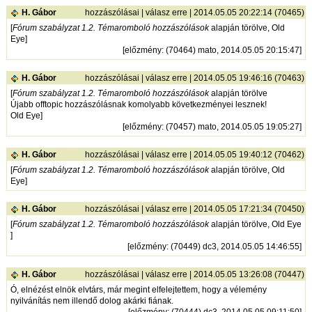
H. Gábor
hozzászólásai
|
válasz erre
| 2014.05.05 20:22:14 (70465)
[
Fórum szabályzat 1.2. Témaromboló hozzászólások
alapján törölve, Old
Eye]
[
előzmény
: (70464) mato, 2014.05.05 20:15:47]
H. Gábor
hozzászólásai
|
válasz erre
| 2014.05.05 19:46:16 (70463)
[
Fórum szabályzat 1.2. Témaromboló hozzászólások
alapján törölve
Újabb offtopic hozzászólásnak komolyabb következményei lesznek!
Old Eye]
[
előzmény
: (70457) mato, 2014.05.05 19:05:27]
H. Gábor
hozzászólásai
|
válasz erre
| 2014.05.05 19:40:12 (70462)
[
Fórum szabályzat 1.2. Témaromboló hozzászólások
alapján törölve, Old
Eye]
H. Gábor
hozzászólásai
|
válasz erre
| 2014.05.05 17:21:34 (70450)
[
Fórum szabályzat 1.2. Témaromboló hozzászólások
alapján törölve, Old Eye
]
[
előzmény
: (70449) dc3, 2014.05.05 14:46:55]
H. Gábor
hozzászólásai
|
válasz erre
| 2014.05.05 13:26:08 (70447)
Ó, elnézést elnök elvtárs, már megint elfelejtettem, hogy a vélemény
nyilvánítás nem illendő dolog akárki fiának.
[
előzmény
: (70444) dc3, 2014.05.05 09:11:50]