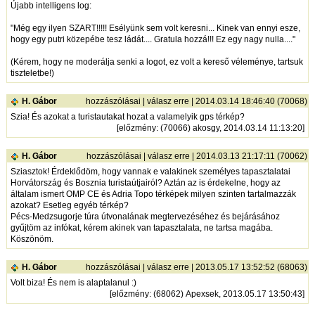
Újabb intelligens log:
"Még egy ilyen SZART!!!!! Esélyünk sem volt keresni... Kinek van ennyi esze,
hogy egy putri közepébe tesz ládát.... Gratula hozzá!!! Ez egy nagy nulla...."
(Kérem, hogy ne moderálja senki a logot, ez volt a kereső véleménye, tartsuk
tiszteletbe!)
H. Gábor
hozzászólásai
|
válasz erre
| 2014.03.14 18:46:40 (70068)
Szia! És azokat a turistautakat hozat a valamelyik gps térkép?
[
előzmény
: (70066) akosgy, 2014.03.14 11:13:20]
H. Gábor
hozzászólásai
|
válasz erre
| 2014.03.13 21:17:11 (70062)
Sziasztok! Érdeklődöm, hogy vannak e valakinek személyes tapasztalatai
Horvátország és Bosznia turistaútjairól? Aztán az is érdekelne, hogy az
általam ismert OMP CE és Adria Topo térképek milyen szinten tartalmazzák
azokat? Esetleg egyéb térkép?
Pécs-Medzsugorje túra útvonalának megtervezéséhez és bejárásához
gyűjtöm az infókat, kérem akinek van tapasztalata, ne tartsa magába.
Köszönöm.
H. Gábor
hozzászólásai
|
válasz erre
| 2013.05.17 13:52:52 (68063)
Volt biza! És nem is alaptalanul :)
[
előzmény
: (68062) Apexsek, 2013.05.17 13:50:43]