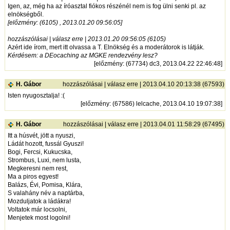
Igen, az, még ha az íróasztal fiókos részénél nem is fog ülni senki pl. az
elnökségből.
[előzmény: (6105) , 2013.01.20 09:56:05]
hozzászólásai | válasz erre | 2013.01.20 09:56:05 (6105)
Azért ide írom, mert itt olvassa a T. Elnökség és a moderátorok is látják.
Kérdésem: a DEocaching az MGKE rendezvény lesz?
[
előzmény
: (67734) dc3, 2013.04.22 22:46:48]
H. Gábor
hozzászólásai
|
válasz erre
| 2013.04.10 20:13:38 (67593)
Isten nyugosztalja! :(
[
előzmény
: (67586) lelcache, 2013.04.10 19:07:38]
H. Gábor
hozzászólásai
|
válasz erre
| 2013.04.01 11:58:29 (67495)
Itt a húsvét, jött a nyuszi,
Ládát hozott, fussál Gyuszi!
Bogi, Fercsi, Kukucska,
Strombus, Luxi, nem lusta,
Megkeresni nem rest,
Ma a piros egyest!
Balázs, Évi, Pomisa, Klára,
S valahány név a naptárba,
Mozduljatok a ládákra!
Voltatok már locsolni,
Menjetek most logolni!