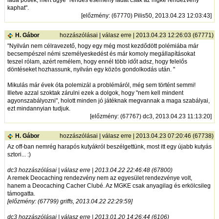
kaphat".
[
előzmény
: (67770) Pilis50, 2013.04.23 12:03:43]
H. Gábor
hozzászólásai
|
válasz erre
| 2013.04.23 12:26:03 (67771)
"Nyilván nem célravezető, hogy egy még most kezdődött polémiába már
becsempészel némi személyeskedést és már komoly megállapításokat
teszel rólam, azért remélem, hogy ennél több időt adsz, hogy felelős
döntéseket hozhassunk, nyilván egy közös gondolkodás után. "
Mikulás már évek óta polemizál a problémáról, még sem történt semmi!
Illetve azzal szoktak zárulni ezek a dolgok, hogy "nem kell mindent
agyonszabályozni", holott minden jó játéknak megvannak a maga szabályai,
ezt mindannyian tudjuk.
[
előzmény
: (67767) dc3, 2013.04.23 11:13:20]
H. Gábor
hozzászólásai
|
válasz erre
| 2013.04.23 07:20:46 (67738)
Az off-ban nemrég harapós kutyákról beszélgettünk, most itt egy újabb kutyás
sztori... :)
dc3 hozzászólásai | válasz erre | 2013.04.22 22:46:48 (67800)
A remek Deocaching rendezvény nem az egyesület rendezvénye volt,
hanem a Deocaching Cacher Clubé. Az MGKE csak anyagilag és erkölcsileg
támogatta.
[előzmény: (67799) griffs, 2013.04.22 22:29:59]
dc3 hozzászólásai | válasz erre | 2013.01.20 14:26:44 (6106)