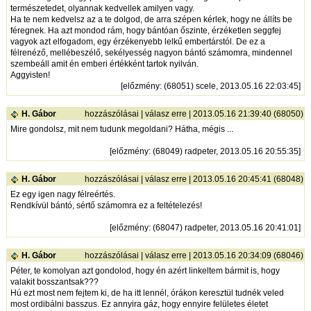
természetedet, olyannak kedvellek amilyen vagy.
Ha te nem kedvelsz az a te dolgod, de arra szépen kérlek, hogy ne állíts be
féregnek. Ha azt mondod rám, hogy bántóan őszinte, érzéketlen seggfej
vagyok azt elfogadom, egy érzékenyebb lelkű embertárstól. De ez a
félrenéző, mellébeszélő, sekélyesség nagyon bántó számomra, mindennel
szembeáll amit én emberi értékként tartok nyilván.
Aggyisten!
[
előzmény
: (68051) scele, 2013.05.16 22:03:45]
H. Gábor
hozzászólásai
|
válasz erre
| 2013.05.16 21:39:40 (68050)
Mire gondolsz, mit nem tudunk megoldani? Hátha, mégis ...
[
előzmény
: (68049) radpeter, 2013.05.16 20:55:35]
H. Gábor
hozzászólásai
|
válasz erre
| 2013.05.16 20:45:41 (68048)
Ez egy igen nagy félreértés.
Rendkívül bántó, sértő számomra ez a feltételezés!
[
előzmény
: (68047) radpeter, 2013.05.16 20:41:01]
H. Gábor
hozzászólásai
|
válasz erre
| 2013.05.16 20:34:09 (68046)
Péter, te komolyan azt gondolod, hogy én azért linkeltem bármit is, hogy
valakit bosszantsak???
Hú ezt most nem fejtem ki, de ha itt lennél, órákon keresztül tudnék veled
most ordibálni basszus. Ez annyira gáz, hogy ennyire felületes életet