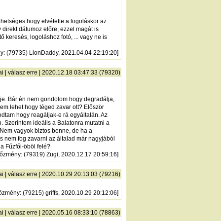
ehetséges hogy elvétette a logoláskor az
y direkt dátumoz előre, ezzel magát is
keresés, logoláshoz fotó, ... vagy ne is
ny
: (79735) LionDaddy, 2021.04.04 22:19:20]
ai
|
válasz erre
| 2020.12.18 03:47:33 (79320)
ője. Bár én nem gondolom hogy degradálja,
nem lehet hogy téged zavar ott? Először
tam hogy reagáljak-e rá egyáltalán. Az
. Szerintem ideális a Balatonra mutatni a
a. Nem vagyok biztos benne, de ha a
és nem fog zavarni az általad már nagyjából
 a Fűzfői-öböl felé?
lőzmény
: (79319) Zugi, 2020.12.17 20:59:16]
ai
|
válasz erre
| 2020.10.29 20:13:03 (79216)
lőzmény
: (79215) griffs, 2020.10.29 20:12:06]
ai
|
válasz erre
| 2020.05.16 08:33:10 (78863)