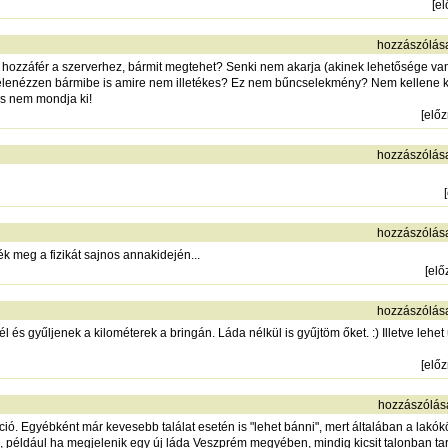
[
e
hozzászólás
ozzáfér a szerverhez, bármit megtehet? Senki nem akarja (akinek lehetősége van r
 belenézzen bármibe is amire nem illetékes? Ez nem bűncselekmény? Nem kellene k
ás nem mondja ki!
[
elő
hozzászólás
[
hozzászólás
k meg a fizikát sajnos annakidején...
[
elő
hozzászólás
l és gyűljenek a kilométerek a bringán. Láda nélkül is gyűjtöm őket. :) Illetve lehet 
[
elő
hozzászólás
pció. Egyébként már kevesebb találat esetén is "lehet bánni", mert általában a lak
Én, például ha megjelenik egy új láda Veszprém megyében, mindig kicsit talonban tar