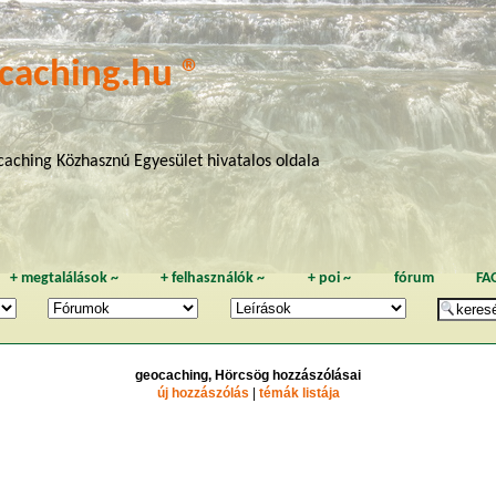
caching.hu ®
aching Közhasznú Egyesület hivatalos oldala
+
megtalálások
~
+
felhasználók
~
+
poi
~
fórum
FA
geocaching, Hörcsög hozzászólásai
új hozzászólás
|
témák listája