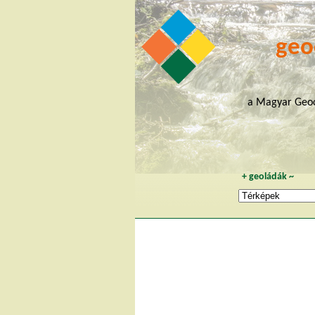
geo
a Magyar Geoc
+
geoládák
~