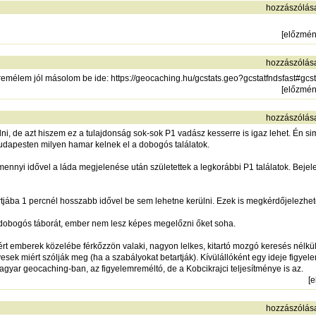
hozzászólás
[
előzmé
hozzászólás
, remélem jól másolom be ide:
https://geocaching.hu/gcstats.geo?gcstatfndsfast#gcst
[
előzmé
hozzászólás
, de azt hiszem ez a tulajdonság sok-sok P1 vadász kesserre is igaz lehet. Én s
Budapesten milyen hamar kelnek el a dobogós találatok.
 mennyi idővel a láda megjelenése után születettek a legkorábbi P1 találatok. Bej
tjába 1 percnél hosszabb idővel be sem lehetne kerülni. Ezek is megkérdőjelezhet
dobogós táborát, ember nem lesz képes megelőzni őket soha.
lért emberek közelébe férkőzzön valaki, nagyon lelkes, kitartó mozgó keresés nélkü
ek miért szólják meg (ha a szabályokat betartják). Kívülállóként egy ideje figyele
magyar geocaching-ban, az figyelemreméltó, de a Kobcikrajci teljesítménye is az.
[
e
hozzászólás