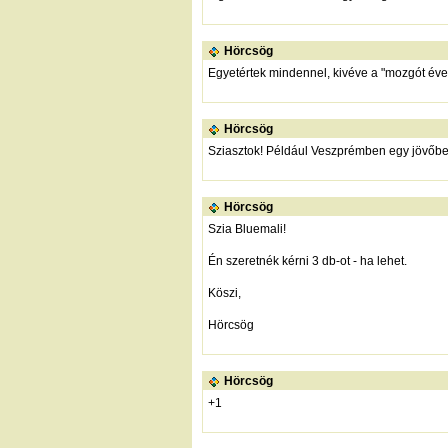
Hörcsög
Egyetértek mindennel, kivéve a "mozgót évent
Hörcsög
Sziasztok! Például Veszprémben egy jövőbeni
Hörcsög
Szia Bluemali!
Én szeretnék kérni 3 db-ot - ha lehet.
Köszi,
Hörcsög
Hörcsög
+1