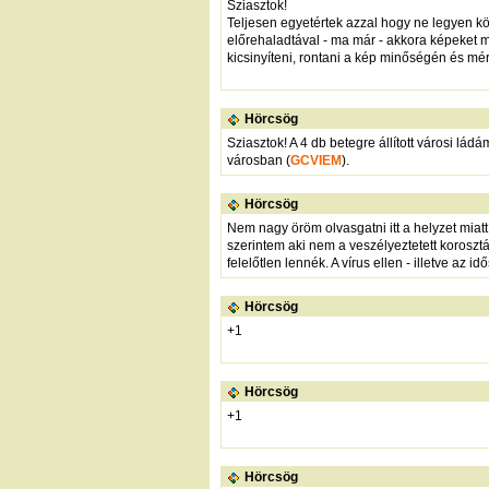
Sziasztok!
Teljesen egyetértek azzal hogy ne legyen kö
előrehaladtával - ma már - akkora képeket m
kicsinyíteni, rontani a kép minőségén és m
Hörcsög
Sziasztok! A 4 db betegre állított városi lád
városban (
GCVIEM
).
Hörcsög
Nem nagy öröm olvasgatni itt a helyzet miatt
szerintem aki nem a veszélyeztetett korosz
felelőtlen lennék. A vírus ellen - illetve az
Hörcsög
+1
Hörcsög
+1
Hörcsög