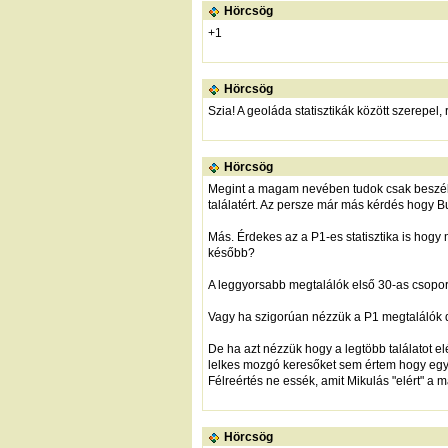
Hörcsög
+1
Hörcsög
Szia! A geoláda statisztikák között szerepel
Hörcsög
Megint a magam nevében tudok csak beszélni
találatért. Az persze már más kérdés hogy 
Más. Érdekes az a P1-es statisztika is hogy
később?
A leggyorsabb megtalálók első 30-as csopor
Vagy ha szigorúan nézzük a P1 megtalálók 
De ha azt nézzük hogy a legtöbb találatot e
lelkes mozgó keresőket sem értem hogy egyes
Félreértés ne essék, amit Mikulás "elért" a 
Hörcsög