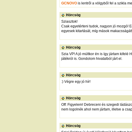
GCNOVO
is lentről a völgyből fel a szikla 
Hörcsög
Sziasztok!
Csak egyetérteni tudok, nagyon jó mozgó! E
egyesek kitartását, míg mások makacsságát! 
Hörcsög
Szia VP! A jó múltkor én is így jártam kifel
játékról is. Gondolom hivatalból járt el.
Hörcsög
:) Végre egy jó hír!
Hörcsög
Off: Figyelem! Debreceni és szegedi ládász
nem logolnék ahol nem jártam, illetve a csap
Hörcsög