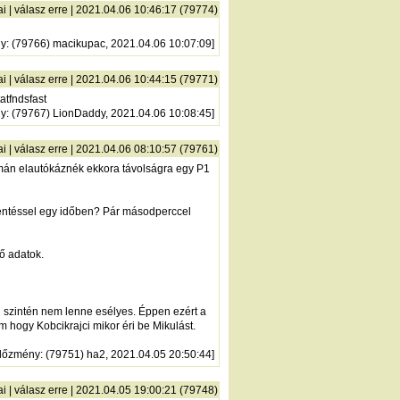
ai
|
válasz erre
| 2021.04.06 10:46:17 (79774)
ny
: (79766) macikupac, 2021.04.06 10:07:09]
ai
|
válasz erre
| 2021.04.06 10:44:15 (79771)
atfndsfast
ny
: (79767) LionDaddy, 2021.04.06 10:08:45]
ai
|
válasz erre
| 2021.04.06 08:10:57 (79761)
imán elautókáznék ekkora távolságra egy P1
elentéssel egy időben? Pár másodperccel
ő adatok.
l szintén nem lenne esélyes. Éppen ezért a
m hogy Kobcikrajci mikor éri be Mikulást.
lőzmény
: (79751) ha2, 2021.04.05 20:50:44]
ai
|
válasz erre
| 2021.04.05 19:00:21 (79748)