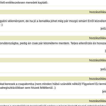
mellett emlékezetesen meredek kaptató.
hozzászólás
gyéni véleményem, de ha jó a tematika jöhet még pár mozgó simán! Erről közvélem
:)
[
elő
hozzászólás
é Horvátországba, pedig én csak pár kilométerre mentem. Teljes ellenőrzés és hossza
[
hozzászólás
[
elő
hozzászólás
okat keresek a csapatomba (nem minden hátsó szándék nélkül)! Figyelem! Ez term
atregisztrációkban sem hiszek feltétlenül. :)
[
e
hozzászólás