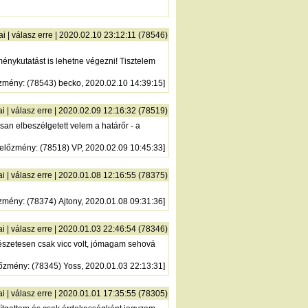
ai
|
válasz erre
| 2020.02.10 23:12:11 (78546)
énykutatást is lehetne végezni! Tisztelem
zmény
: (78543) becko, 2020.02.10 14:39:15]
ai
|
válasz erre
| 2020.02.09 12:16:32 (78519)
san elbeszélgetett velem a határőr - a
előzmény
: (78518) VP, 2020.02.09 10:45:33]
ai
|
válasz erre
| 2020.01.08 12:16:55 (78375)
zmény
: (78374) Ajtony, 2020.01.08 09:31:36]
ai
|
válasz erre
| 2020.01.03 22:46:54 (78346)
észetesen csak vicc volt, jómagam sehová
lőzmény
: (78345) Yoss, 2020.01.03 22:13:31]
ai
|
válasz erre
| 2020.01.01 17:35:55 (78305)