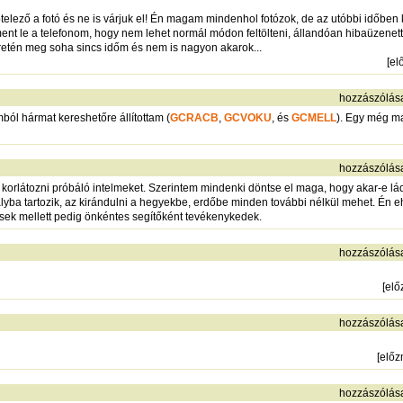
telező a fotó és ne is várjuk el! Én magam mindenhol fotózok, de az utóbbi időben 
ent le a telefonom, hogy nem lehet normál módon feltölteni, állandóan hibaüzenett
éretén meg soha sincs időm és nem is nagyon akarok...
[
el
hozzászólás
ámból hármat kereshetőre állítottam (
GCRACB
,
GCVOKU
, és
GCMELL
). Egy még ma
hozzászólás
 korlátozni próbáló intelmeket. Szerintem mindenki döntse el maga, hogy akar-e ládá
tályba tartozik, az kirándulni a hegyekbe, erdőbe minden további nélkül mehet. 
 idősek mellett pedig önkéntes segítőként tevékenykedek.
hozzászólás
[
elő
hozzászólás
[
elő
hozzászólás