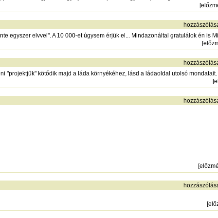
[
előzm
hozzászólás
e egyszer elvvel". A 10 000-et úgysem érjük el... Mindazonáltal gratulálok én is M
[
előz
hozzászólás
 "projektjük" kötődik majd a láda környékéhez, lásd a ládaoldal utolsó mondatait.
[
e
hozzászólás
[
előzm
hozzászólás
[
elő