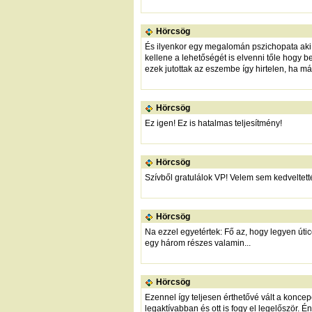
Hörcsög
És ilyenkor egy megalomán pszichopata aki h
kellene a lehetőségét is elvenni tőle hogy
ezek jutottak az eszembe így hirtelen, ha m
Hörcsög
Ez igen! Ez is hatalmas teljesítmény!
Hörcsög
Szívből gratulálok VP! Velem sem kedveltetté
Hörcsög
Na ezzel egyetértek: Fő az, hogy legyen úticé
egy három részes valamin...
Hörcsög
Ezennel így teljesen érthetővé vált a konce
legaktívabban és ott is fogy el legelőször. 