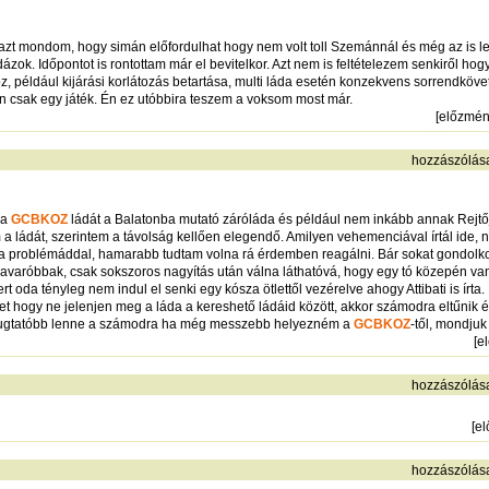
e azt mondom, hogy simán előfordulhat hogy nem volt toll Szemánnál és még az is l
ázok. Időpontot is rontottam már el bevitelkor. Azt nem is feltételezem senkiről hog
például kijárási korlátozás betartása, multi láda esetén konzekvens sorrendkövető 
 csak egy játék. Én ez utóbbira teszem a voksom most már.
[
előzmé
hozzászólás
 a
GCBKOZ
ládát a Balatonba mutató záróláda és például nem inkább annak Rejt
 a ládát, szerintem a távolság kellően elegendő. Amilyen vehemenciával írtál ide, 
 problémáddal, hamarabb tudtam volna rá érdemben reagálni. Bár sokat gondolkod
 zavaróbbak, csak sokszoros nagyítás után válna láthatóvá, hogy egy tó közepén van
t oda tényleg nem indul el senki egy kósza ötlettől vezérelve ahogy Attibati is írt
t hogy ne jelenjen meg a láda a kereshető ládáid között, akkor számodra eltűnik 
gnyugtatóbb lenne a számodra ha még messzebb helyezném a
GCBKOZ
-től, mondjuk
[
e
hozzászólás
[
e
hozzászólás