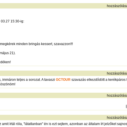
hozzászólás
03.27 15:30-ig:
, megkérek minden bringás kessert, szavazzon!!!
május 21).
idéken!
hozzászólás
s, immáron teljes a sorozat. A tavaszi
GCTOUR
szavazás elkezdődött a kerékpáros f
 Köszönöm!
hozzászólás
[
hozzászólás
amit írtál róla, "látatlanban" én is ezt sejtem, azonban az általam írt jelzőket sajnos 