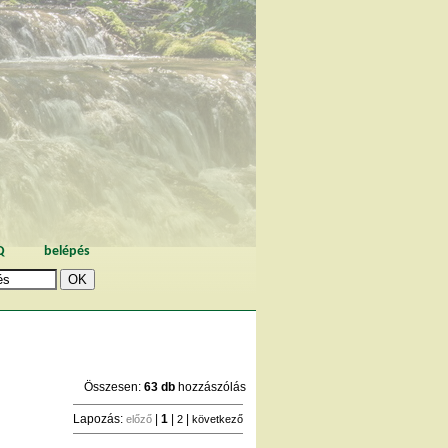
Q
belépés
Összesen:
63 db
hozzászólás
Lapozás:
|
1
|
|
előző
2
következő