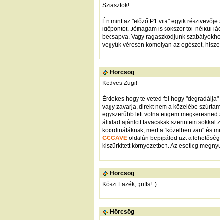
Sziasztok!
Én mint az "előző P1 vita" egyik résztvevőj
időpontot. Jómagam is sokszor toll nélkül lád
becsapva. Vagy ragaszkodjunk szabályokhoz, 
vegyük véresen komolyan az egészet, hiszen
Hörcsög
Kedves Zugi!
Érdekes hogy te veted fel hogy "degradálja"
vagy zavarja, direkt nem a közelébe szúrtam
egyszerűbb lett volna engem megkeresned a
általad ajánlott tavacskák szerintem sokkal
koordinátáknak, mert a "közelben van" és mer
GCCAVE
oldalán bepipálod azt a lehetősége
kiszürkített környezetben. Az esetleg me
Hörcsög
Köszi Fazék, griffs! :)
Hörcsög