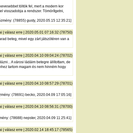
kevesebbet töltök fel, mert a modern kor
el visszadobja a rendszer. Tömörítgetni,
őzmény
: (78855) gusty, 2020.05.15 12:35:21]
ai
|
válasz erre
| 2020.05.01 07:16:32 (78750)
rad beteg, mivel egy zárt játszótéren van a
ai
|
válasz erre
| 2020.04.10 09:04:24 (78702)
zni... A városi ládáim betegre állítottam, de
Én ehhez tartom magam és nem hinném hogy
ai
|
válasz erre
| 2020.04.10 08:57:29 (78701)
zmény
: (78691) becko, 2020.04.09 17:05:16]
ai
|
válasz erre
| 2020.04.10 08:56:31 (78700)
zmény
: (78688) nepster, 2020.04.09 11:25:41]
ai
|
válasz erre
| 2020.02.14 18:45:17 (78565)