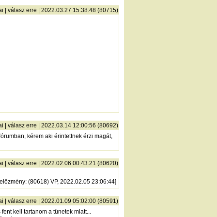
ai
|
válasz erre
| 2022.03.27 15:38:48 (80715)
ai
|
válasz erre
| 2022.03.14 12:00:56 (80692)
órumban, kérem aki érintettnek érzi magát,
ai
|
válasz erre
| 2022.02.06 00:43:21 (80620)
előzmény
: (80618) VP, 2022.02.05 23:06:44]
ai
|
válasz erre
| 2022.01.09 05:02:00 (80591)
fent kell tartanom a tünetek miatt...