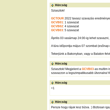
Hörcsög
Sziasztok!
GCTOUR
2022 tavasz szavazás eredménye 
GCVB01
: 1 szavazat
GCVB02
: 4 szavazat
GCVB03
: 5 szavazat
Április 03 vasárnap 24:00-ig lehet szavazni
A túra időpontja május 07 szombat (esőnap 
Tekerjünk a Bakonyban, vagy a Balaton-felv
Hörcsög
Sziasztok! Megjelent a
GCVB03
-as multim i
szavazzon a legszimpatikusabb útvonalra!
Hörcsög
+1
Hörcsög
Persze hogy rájuk lesz bízva. :) Biztosan igaz 