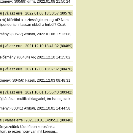
lőzmény
: (80589) griffs, 2022.01.08 21:50:24]
ai
|
válasz erre
| 2022.01.08 18:30:57 (80578)
á) kitörölni a tisztességtelen log-ot? Nem
ipenderíteni lassan ebből a térből? Csak
zmény
: (80577) Attibati, 2022.01.08 17:13:08]
ai
|
válasz erre
| 2021.12.10 18:41:32 (80489)
előzmény
: (80484) VP, 2021.12.10 14:15:02]
ai
|
válasz erre
| 2021.12.03 18:07:32 (80470)
zmény
: (80456) Fazék, 2021.12.03 08:48:31]
ai
|
válasz erre
| 2021.10.01 15:55:40 (80342)
új ládákat, multikat kiagyalni, én is dolgozok
zmény
: (80341) Attibati, 2021.10.01 14:44:58]
ai
|
válasz erre
| 2021.10.01 14:05:11 (80340)
ókörnyezetünk közelében keresünk a
tom, jó érzés hogy van mit keresni...