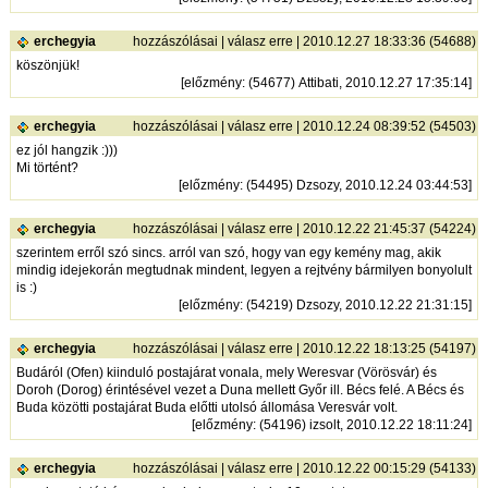
erchegyia
hozzászólásai
|
válasz erre
| 2010.12.27 18:33:36 (54688)
köszönjük!
[
előzmény
: (54677) Attibati, 2010.12.27 17:35:14]
erchegyia
hozzászólásai
|
válasz erre
| 2010.12.24 08:39:52 (54503)
ez jól hangzik :)))
Mi történt?
[
előzmény
: (54495) Dzsozy, 2010.12.24 03:44:53]
erchegyia
hozzászólásai
|
válasz erre
| 2010.12.22 21:45:37 (54224)
szerintem erről szó sincs. arról van szó, hogy van egy kemény mag, akik
mindig idejekorán megtudnak mindent, legyen a rejtvény bármilyen bonyolult
is :)
[
előzmény
: (54219) Dzsozy, 2010.12.22 21:31:15]
erchegyia
hozzászólásai
|
válasz erre
| 2010.12.22 18:13:25 (54197)
Budáról (Ofen) kiinduló postajárat vonala, mely Weresvar (Vörösvár) és
Doroh (Dorog) érintésével vezet a Duna mellett Győr ill. Bécs felé. A Bécs és
Buda közötti postajárat Buda előtti utolsó állomása Veresvár volt.
[
előzmény
: (54196) izsolt, 2010.12.22 18:11:24]
erchegyia
hozzászólásai
|
válasz erre
| 2010.12.22 00:15:29 (54133)