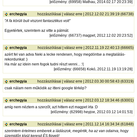
[
előzmény
: (69958) Mathau, 2014.02.17 20:23:39]
erchegyia
hozzászólásai
|
válasz erre
| 2012.12.02 21:39:19 (66738)
"A fa körüli buli viszont fantasztikus volt"
Egyetértek, szerintem az vitte a pálmát.
[
előzmény
: (66737) magpet, 2012.12.02 20:23:52]
erchegyia
hozzászólásai
|
válasz erre
| 2012.11.19 22:40:13 (66665)
azért fel van adva Neki a lecke rendesen, hogy megdöntse a megtalálás-
rekordunkat :)
Ha már az idein nem fogok tudni részt venni... :'(
[
előzmény
: (66658) Kokó, 2012.11.19 13:19:28]
erchegyia
hozzászólásai
|
válasz erre
| 2012.03.30 00:58:43 (63319)
csak nálam nem működik az itteni google térkép?
erchegyia
hozzászólásai
|
válasz erre
| 2012.03.12 18:34:46 (63001)
amíg nem néztem a szerzőt, azt hittem ezt magpet írta :D
[
előzmény
: (62998) heyjoe, 2012.03.12 14:01:53]
erchegyia
hozzászólásai
|
válasz erre
| 2011.12.14 16:34:34 (61848)
szerintem értelmes emberek a ládászok, megértik, ha az van odairva, hogy
üzemidőn kívül keresd ÉS figyelj!