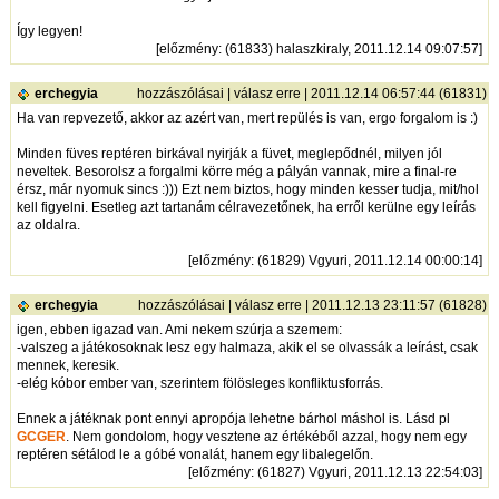
Így legyen!
[
előzmény
: (61833) halaszkiraly, 2011.12.14 09:07:57]
erchegyia
hozzászólásai
|
válasz erre
| 2011.12.14 06:57:44 (61831)
Ha van repvezető, akkor az azért van, mert repülés is van, ergo forgalom is :)
Minden füves reptéren birkával nyirják a füvet, meglepődnél, milyen jól
neveltek. Besorolsz a forgalmi körre még a pályán vannak, mire a final-re
érsz, már nyomuk sincs :))) Ezt nem biztos, hogy minden kesser tudja, mit/hol
kell figyelni. Esetleg azt tartanám célravezetőnek, ha erről kerülne egy leírás
az oldalra.
[
előzmény
: (61829) Vgyuri, 2011.12.14 00:00:14]
erchegyia
hozzászólásai
|
válasz erre
| 2011.12.13 23:11:57 (61828)
igen, ebben igazad van. Ami nekem szúrja a szemem:
-valszeg a játékosoknak lesz egy halmaza, akik el se olvassák a leírást, csak
mennek, keresik.
-elég kóbor ember van, szerintem fölösleges konfliktusforrás.
Ennek a játéknak pont ennyi apropója lehetne bárhol máshol is. Lásd pl
GCGER
. Nem gondolom, hogy vesztene az értékéből azzal, hogy nem egy
reptéren sétálod le a góbé vonalát, hanem egy libalegelőn.
[
előzmény
: (61827) Vgyuri, 2011.12.13 22:54:03]