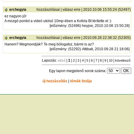
erchegyia
hozzászólásai
|
válasz erre
| 2010.10.06 15:55:24 (52497)
ez nagyon jó!
A mozgó pontot a videó utolsó 10mp-ében a Kofola Bt térítette el :)
[
előzmény
: (52496) heyjoe, 2010.10.06 15:50:28]
erchegyia
hozzászólásai
|
válasz erre
| 2010.09.28 22:38:32 (52305)
Hanem? Megmondják? Te meg bólogatsz, bármi is az?
[
előzmény
: (52292) Attibati, 2010.09.28 21:18:06]
Lapozás:
|
1
|
|
|
|
|
|
|
|
|
|
előző
2
3
4
5
6
7
8
9
10
következő
Egy lapon megjelenő sorok száma:
új hozzászólás
|
témák listája
Bejelentkezés
név:
jelszó:
tárolás
[
regisztráció
]
[
turistautak.hu
] [
hasznos apróságok
] [
jogi tudnivalók
]
[
e-mail
] [
impresszum
]