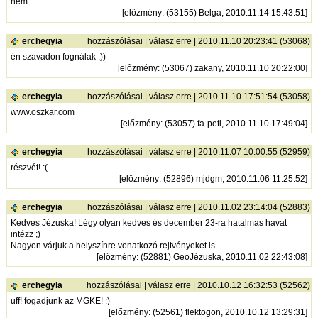
nem
[
előzmény
: (53155) Belga, 2010.11.14 15:43:51]
erchegyia
hozzászólásai
|
válasz erre
| 2010.11.10 20:23:41 (53068)
én szavadon fognálak :))
[
előzmény
: (53067) zakany, 2010.11.10 20:22:00]
erchegyia
hozzászólásai
|
válasz erre
| 2010.11.10 17:51:54 (53058)
www.oszkar.com
[
előzmény
: (53057) fa-peti, 2010.11.10 17:49:04]
erchegyia
hozzászólásai
|
válasz erre
| 2010.11.07 10:00:55 (52959)
részvét! :(
[
előzmény
: (52896) mjdgm, 2010.11.06 11:25:52]
erchegyia
hozzászólásai
|
válasz erre
| 2010.11.02 23:14:04 (52883)
Kedves Jézuska! Légy olyan kedves és december 23-ra hatalmas havat
intézz ;)
Nagyon várjuk a helyszínre vonatkozó rejtvényeket is...
[
előzmény
: (52881) GeoJézuska, 2010.11.02 22:43:08]
erchegyia
hozzászólásai
|
válasz erre
| 2010.10.12 16:32:53 (52562)
uff! fogadjunk az MGKE! :)
[
előzmény
: (52561) flektogon, 2010.10.12 13:29:31]