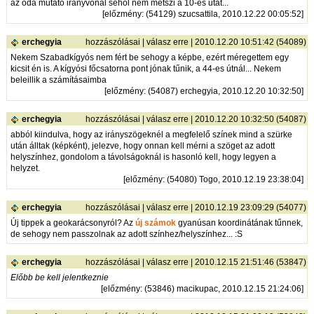
az oda mutató irányvonal sehol nem metszi a 10-es utat...
[
előzmény
: (54129) szucsattila, 2010.12.22 00:05:52]
erchegyia
hozzászólásai
|
válasz erre
| 2010.12.20 10:51:42 (54089)
Nekem Szabadkígyós nem fért be sehogy a képbe, ezért méregettem egy
kicsit én is. A kígyósi főcsatorna pont jónak tűnik, a 44-es útnál... Nekem
beleillik a számításaimba
[
előzmény
: (54087) erchegyia, 2010.12.20 10:32:50]
erchegyia
hozzászólásai
|
válasz erre
| 2010.12.20 10:32:50 (54087)
abból kiindulva, hogy az irányszögeknél a megfelelő színek mind a szürke
után álltak (képként), jelezve, hogy onnan kell mérni a szöget az adott
helyszínhez, gondolom a távolságoknál is hasonló kell, hogy legyen a
helyzet.
[
előzmény
: (54080) Togo, 2010.12.19 23:38:04]
erchegyia
hozzászólásai
|
válasz erre
| 2010.12.19 23:09:29 (54077)
Új tippek a geokarácsonyról? Az
új számok
gyanúsan koordinátának tűnnek,
de sehogy nem passzolnak az adott színhez/helyszínhez... :S
erchegyia
hozzászólásai
|
válasz erre
| 2010.12.15 21:51:46 (53847)
Előbb be kell jelentkeznie
[
előzmény
: (53846) macikupac, 2010.12.15 21:24:06]