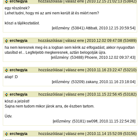
erchegyia
hozzászólásai
|
válasz erre
| 2010.12.15 21:02:13 (53842)
egy részének?
Lehet tudni, hogy mi az ami nem került át és miért nem?
köszi a tájékoztatást.
[
előzmény
: (53841) Attibati, 2010.12.15 20:59:54]
erchegyia
hozzászólásai
|
válasz erre
| 2010.12.02 09:47:08 (53489)
ha nem keresnek meg és a logban sem kérik az elfogadást, akkor nyugodtan
utasítsd el... Legfeljebb megkeresnek, aztán belogolják újra.
[
előzmény
: (53488) Phoere, 2010.12.02 09:37:43]
erchegyia
hozzászólásai
|
válasz erre
| 2010.11.16 23:22:47 (53210)
alap! :D
[
előzmény
: (53209) zakany, 2010.11.16 23:18:04]
erchegyia
hozzászólásai
|
válasz erre
| 2010.11.15 22:56:45 (53182)
köszi a jelzést!
Sajna nem tudom mikor járok arra, de észben tartom.
Üdv.
[
előzmény
: (53181) sw09fl, 2010.11.15 22:54:28]
erchegyia
hozzászólásai
|
válasz erre
| 2010.11.14 15:52:09 (53156)