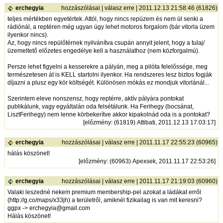
erchegyia
hozzászólásai
|
válasz erre
| 2011.12.13 21:58:46 (61826)
teljes mértékben egyetértek. Attól, hogy nincs repüzem és nem ül senki a
rádiónál, a reptéren még ugyan úgy lehet motoros forgalom (bár vitorla üzem
ilyenkor nincs).
Az, hogy nincs repülőtérnek nyilvánítva csupán annyit jelent, hogy a tulaj/
üzemeltető előzetes engedélye kell a használathoz (nem közforgalmú).
Persze lehet figyelni a kesserekre a pályán, meg a pilóta felelőssége, meg
természetesen át is KELL startolni ilyenkor. Ha rendszeres lesz biztos fogják
díjazni a plusz egy kör költségét. Különösen mókás ez mondjuk vitorlánál...
Szerintem eleve nonszensz, hogy reptérre, aktív pályára pontokat
publikálunk, vagy egyáltalán oda felsétálunk. Ha Ferihegy (bocsánat,
LisztFerihegy) nem lenne körbekerítve akkor kipakolnád oda is a pontokat?
[
előzmény
: (61819) Attibati, 2011.12.13 17:03:17]
erchegyia
hozzászólásai
|
válasz erre
| 2011.11.17 22:55:23 (60965)
hálás köszönet!
[
előzmény
: (60963) Apexsek, 2011.11.17 22:53:26]
erchegyia
hozzászólásai
|
válasz erre
| 2011.11.17 21:19:03 (60960)
Valaki leszedné nekem premium membership-pel azokat a ládákat erről
(
http://g.co/maps/x33jh
) a területről, amiknél fizikailag is van mit keresni?
ggpx -> erchegyia@gmail.com
Hálás köszönet!