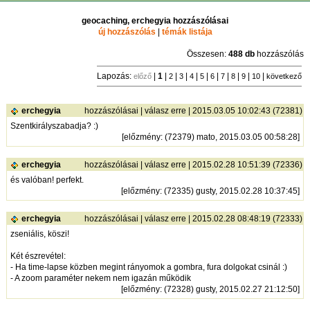
geocaching, erchegyia hozzászólásai
új hozzászólás
|
témák listája
Összesen:
488 db
hozzászólás
Lapozás:
|
1
|
|
|
|
|
|
|
|
|
|
előző
2
3
4
5
6
7
8
9
10
következő
erchegyia
hozzászólásai
|
válasz erre
| 2015.03.05 10:02:43 (72381)
Szentkirályszabadja? :)
[
előzmény
: (72379) mato, 2015.03.05 00:58:28]
erchegyia
hozzászólásai
|
válasz erre
| 2015.02.28 10:51:39 (72336)
és valóban! perfekt.
[
előzmény
: (72335) gusty, 2015.02.28 10:37:45]
erchegyia
hozzászólásai
|
válasz erre
| 2015.02.28 08:48:19 (72333)
zseniális, köszi!
Két észrevétel:
- Ha time-lapse közben megint rányomok a gombra, fura dolgokat csinál :)
- A zoom paraméter nekem nem igazán működik
[
előzmény
: (72328) gusty, 2015.02.27 21:12:50]