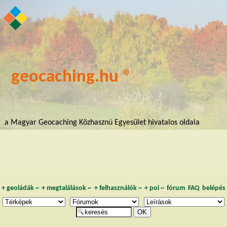
geocaching.hu ®
a Magyar Geocaching Közhasznú Egyesület hivatalos oldala
+
geoládák
~
+
megtalálások
~
+
felhasználók
~
+
poi
~
fórum
FAQ
belépés