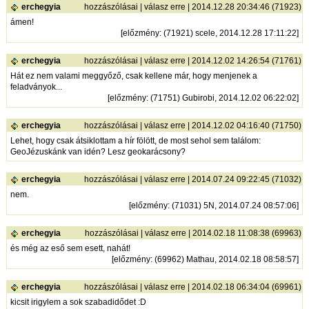
erchegyia
hozzászólásai
|
válasz erre
| 2014.12.28 20:34:46 (71923)
ámen!
[
előzmény
: (71921) scele, 2014.12.28 17:11:22]
erchegyia
hozzászólásai
|
válasz erre
| 2014.12.02 14:26:54 (71761)
Hát ez nem valami meggyőző, csak kellene már, hogy menjenek a
feladványok...
[
előzmény
: (71751) Gubirobi, 2014.12.02 06:22:02]
erchegyia
hozzászólásai
|
válasz erre
| 2014.12.02 04:16:40 (71750)
Lehet, hogy csak átsiklottam a hír fölött, de most sehol sem találom:
GeoJézuskánk van idén? Lesz geokarácsony?
erchegyia
hozzászólásai
|
válasz erre
| 2014.07.24 09:22:45 (71032)
nem.
[
előzmény
: (71031) 5N, 2014.07.24 08:57:06]
erchegyia
hozzászólásai
|
válasz erre
| 2014.02.18 11:08:38 (69963)
és még az eső sem esett, nahát!
[
előzmény
: (69962) Mathau, 2014.02.18 08:58:57]
erchegyia
hozzászólásai
|
válasz erre
| 2014.02.18 06:34:04 (69961)
kicsit irigylem a sok szabadidődet :D