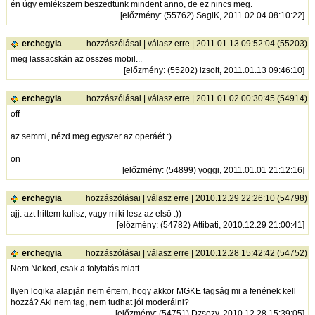
én úgy emlékszem beszedtünk mindent anno, de ez nincs meg.
[
előzmény
: (55762) SagiK, 2011.02.04 08:10:22]
erchegyia
hozzászólásai
|
válasz erre
| 2011.01.13 09:52:04 (55203)
meg lassacskán az összes mobil...
[
előzmény
: (55202) izsolt, 2011.01.13 09:46:10]
erchegyia
hozzászólásai
|
válasz erre
| 2011.01.02 00:30:45 (54914)
off
az semmi, nézd meg egyszer az operáét :)
on
[
előzmény
: (54899) yoggi, 2011.01.01 21:12:16]
erchegyia
hozzászólásai
|
válasz erre
| 2010.12.29 22:26:10 (54798)
ajj. azt hittem kulisz, vagy miki lesz az első :))
[
előzmény
: (54782) Attibati, 2010.12.29 21:00:41]
erchegyia
hozzászólásai
|
válasz erre
| 2010.12.28 15:42:42 (54752)
Nem Neked, csak a folytatás miatt.
Ilyen logika alapján nem értem, hogy akkor MGKE tagság mi a fenének kell
hozzá? Aki nem tag, nem tudhat jól moderálni?
[
előzmény
: (54751) Dzsozy, 2010.12.28 15:39:05]