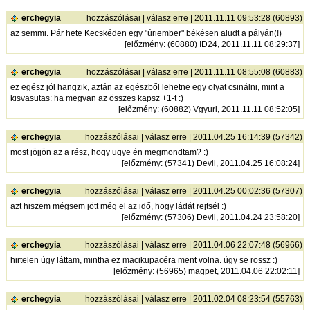
erchegyia
hozzászólásai
|
válasz erre
| 2011.11.11 09:53:28 (60893)
az semmi. Pár hete Kecskéden egy "úriember" békésen aludt a pályán(!)
[
előzmény
: (60880) ID24, 2011.11.11 08:29:37]
erchegyia
hozzászólásai
|
válasz erre
| 2011.11.11 08:55:08 (60883)
ez egész jól hangzik, aztán az egészből lehetne egy olyat csinálni, mint a
kisvasutas: ha megvan az összes kapsz +1-t :)
[
előzmény
: (60882) Vgyuri, 2011.11.11 08:52:05]
erchegyia
hozzászólásai
|
válasz erre
| 2011.04.25 16:14:39 (57342)
most jöjjön az a rész, hogy ugye én megmondtam? :)
[
előzmény
: (57341) Devil, 2011.04.25 16:08:24]
erchegyia
hozzászólásai
|
válasz erre
| 2011.04.25 00:02:36 (57307)
azt hiszem mégsem jött még el az idő, hogy ládát rejtsél :)
[
előzmény
: (57306) Devil, 2011.04.24 23:58:20]
erchegyia
hozzászólásai
|
válasz erre
| 2011.04.06 22:07:48 (56966)
hirtelen úgy láttam, mintha ez macikupacéra ment volna. úgy se rossz :)
[
előzmény
: (56965) magpet, 2011.04.06 22:02:11]
erchegyia
hozzászólásai
|
válasz erre
| 2011.02.04 08:23:54 (55763)