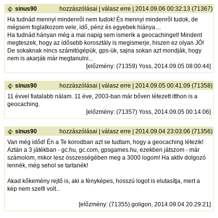
sinus90
hozzászólásai
|
válasz erre
| 2014.09.06 00:32:13 (71367)
Ha tudnád mennyi mindenről nem tudok! És mennyi mindenről tudok, de
mégsem foglalkozom vele, idő, pénz és egyebek hiánya....
Ha tudnád hányan még a mai napig sem ismerik a geocachinget! Mindent
megteszek, hogy az idősebb korosztály is megismerje, hiszen ez olyan JÓ!
De sokaknak nincs számitógépük, gps-ük, sajna sokan azt mondják, hogy
nem is akarják már megtanulni...
[
előzmény
: (71359) Yoss, 2014.09.05 08:00:44]
sinus90
hozzászólásai
|
válasz erre
| 2014.09.05 00:41:09 (71358)
11 évvel fiatalabb nálam. 11 éve, 2003-ban már bőven létezett itthon is a
geocaching.
[
előzmény
: (71357) Yoss, 2014.09.05 00:14:06]
sinus90
hozzászólásai
|
válasz erre
| 2014.09.04 23:03:06 (71356)
Van még időd! Én a Te korodban azt se tudtam, hogy a geocaching létezik!
Aztán a 3 játékban - gc.hu, gc.com, gpsgames.hu, ezekben játszom - már
számolom, mikor lesz összességében meg a 3000 logom! Ha aktív dolgozó
lennék, még sehol se tartanék!
Akad kőkemény rejtő is, aki a fényképes, hosszú logot is elutasítja, mert a
kép nem szelfi volt...
[
előzmény
: (71355) goligon, 2014.09.04 20:29:21]