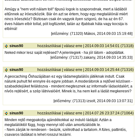
Amúgy a "nem volt nálam toll" típusú logok is szaporodnak, mert a ládából
eltűnnek az íróeszközök. Bár én azt se értem, hogy egy megtalálónál miért
nincs íróeszköz? Biztosan csak én vagyok ilyen szigorú, de ha az én 67.
éves hátam elbír tollat, pót logfüzetet, talán az ifjabbak háta vagy kocsija is
elbírná!
[
előzmény
: (71320) Mákos, 2014.09.03 15:19:48]
sinus90
hozzászólásai
|
válasz erre
| 2014.09.03 14:54:01 (71318)
Neked mikor lesz saját rejtésed? A jelenlegiek - ha jól látom - adoptáltak.
[
előzmény
: (71317) zakany, 2014.09.03 14:35:33]
sinus90
hozzászólásai
|
válasz erre
| 2014.09.03 14:25:44 (71316)
A geocaching Őshazájában ez egy ládamegtalálós játéknak indult. Csak
nálunk puhult fel ennyire és egyre jobban. A moderátorok a rejtővel közösen -
szabadidejüket feláldozva - mindent megtesznek az informatív ládaoldalért, a
nívós rejtésért, a szép látnivalóért. Minek is, ha nem kell a ládát megkeresni?
[
előzmény
: (71313) izsolt, 2014.09.03 13:07:31]
sinus90
hozzászólásai
|
válasz erre
| 2014.07.26 23:37:24 (71064)
Minden rejtő megpakolja ajándékokkal az induló ládáját. Aztán a
megtalálóktól függ, hogy mennyi idő után amortizálódik le.
- Nem zárják le rendesen - beázik, szétrothad a tartalom. A füles, pattintós,
csavaros ládákat is lehet rosszul lezárni.