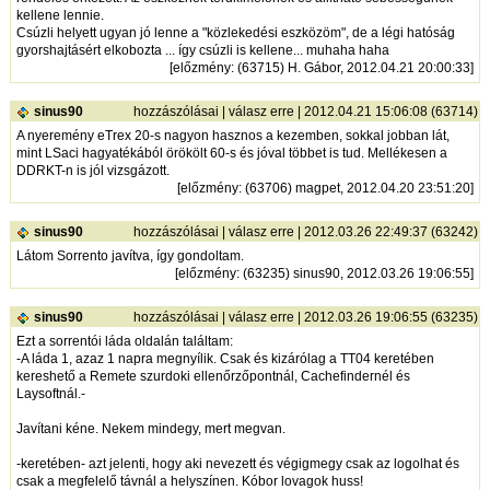
kellene lennie.
Csúzli helyett ugyan jó lenne a "közlekedési eszközöm", de a légi hatóság
gyorshajtásért elkobozta ... így csúzli is kellene... muhaha haha
[
előzmény
: (63715) H. Gábor, 2012.04.21 20:00:33]
sinus90
hozzászólásai
|
válasz erre
| 2012.04.21 15:06:08 (63714)
A nyeremény eTrex 20-s nagyon hasznos a kezemben, sokkal jobban lát,
mint LSaci hagyatékából örökölt 60-s és jóval többet is tud. Mellékesen a
DDRKT-n is jól vizsgázott.
[
előzmény
: (63706) magpet, 2012.04.20 23:51:20]
sinus90
hozzászólásai
|
válasz erre
| 2012.03.26 22:49:37 (63242)
Látom Sorrento javítva, így gondoltam.
[
előzmény
: (63235) sinus90, 2012.03.26 19:06:55]
sinus90
hozzászólásai
|
válasz erre
| 2012.03.26 19:06:55 (63235)
Ezt a sorrentói láda oldalán találtam:
-A láda 1, azaz 1 napra megnyílik. Csak és kizárólag a TT04 keretében
kereshető a Remete szurdoki ellenőrzőpontnál, Cachefindernél és
Laysoftnál.-
Javítani kéne. Nekem mindegy, mert megvan.
-keretében- azt jelenti, hogy aki nevezett és végigmegy csak az logolhat és
csak a megfelelő távnál a helyszínen. Kóbor lovagok huss!