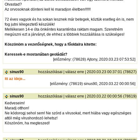
Olvastad?
Az orvosoknak dönteni kell ki maradjon életben!!!!!!
72 éves vagyok és ha sokan lesznek már betegek, köztük esetleg én is, nem
fog jutni lélegeztető készülék!
Mellékesen 14-e óta önkéntes karanténba raktam magam. Szeretném
megúszni ezt a járványt, de ehhez a többiek hozzáállása is szükséges!
Köszönöm a vezetőségnek, hogy a főoldalra kitette:
Keressek-e mostanában geoládát?
[
előzmény
: (78628) Ajtony, 2020.03.23 07:53:52]
sinus90
hozzászólásai
|
válasz erre
| 2020.03.23 00:37:01 (78627)
itt az ideje...
[
előzmény
: (78619) sinus90, 2020.03.22 00:00:56]
sinus90
hozzászólásai
|
válasz erre
| 2020.03.22 00:00:56 (78619)
Kedveseim!
Maradj otthon!
Ne kódorogj sehol sem! Ne szórd a vírusokat, mert hiába vagy egészséges
attól még vírushordozó lehetsz!
Köszönöm, ha megteszed!