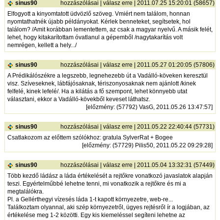
sinus90
hozzászólásai
|
válasz erre
| 2011.07.25 15:20:01 (58657)
Elfogyott a kinyomtatott üdvözlő szöveg. Vmiért nem találom, honnan
nyomtathatnék újabb példányokat. Kérlek benneteket, segítsetek, hol
találom? /Amit korábban lementettem, az csak a magyar nyelvű. A másik felét,
lehet, hogy kitakarítottam óvatlanul a gépemből /nagytakarítás volt
nemrégen, kellett a hely.../
sinus90
hozzászólásai
|
válasz erre
| 2011.05.27 01:20:05 (57806)
A Prédikálószékre a legszebb, legnehezebb út a Vadálló-köveken keresztül
visz. Szíveseknek, lábfájósaknak, tériszonyosaknak nem ajánlott /kinek
felfelé, kinek lefelé/. Ha a kilátás a fő szempont, lehet könnyebb utat
választani, ekkor a Vadálló-kövekből keveset láthatsz.
[
előzmény
: (57792) VasG, 2011.05.26 13:47:57]
sinus90
hozzászólásai
|
válasz erre
| 2011.05.22 22:40:44 (57731)
Csatlakozom az előttem szólókhoz: gratula SylverRat + Bogee
[
előzmény
: (57729) Pilis50, 2011.05.22 09:29:28]
sinus90
hozzászólásai
|
válasz erre
| 2011.05.04 13:32:31 (57449)
Több kezdő ládász a láda értékelését a rejtőkre vonatkozó javaslatok alapján
teszi. Egyértelműbbé lehetne tenni, mi vonatkozik a rejtőkre és mi a
megtalálókra.
Pl. a Gellérthegyi vízesés láda 1-t kapott környezetre, web-re...
Találkoztam olyannal, aki szép környezetről, ügyes rejtésről ír a logjában, az
értékelése meg 1-2 közötti. Egy kis kiemeléssel segíteni lehetne az