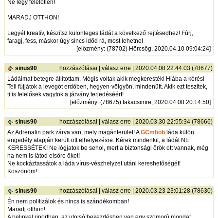
Ne légy felelőtlen!
MARADJ OTTHON!
Legyél kreatív, készítsz különleges ládát a következő rejtésedhez! Fúrj,
faragj, fess, máskor úgy sincs időd rá, most lehetne!
[
előzmény
: (78702) Hörcsög, 2020.04.10 09:04:24]
sinus90
hozzászólásai
|
válasz erre
| 2020.04.08 22:44:03 (78677)
Ládáimat betegre állítottam. Mégis voltak akik megkeresték! Hiába a kérés!
Teli fújjátok a levegőt erdőben, hegyen-völgyön, mindenütt. Akik ezt teszitek,
ti is felelősek vagytok a járvány terjedéséért!
[
előzmény
: (78675) takacsimre, 2020.04.08 20:14:50]
sinus90
hozzászólásai
|
válasz erre
| 2020.03.30 22:55:34 (78666)
Az Adrenalin park zárva van, mely magánterület! A
GCmbob
láda külön
engedély alapján került ott elhelyezésre. Kérek mindenkit, a ládát NE
KERESSÉTEK! Ne lógjatok be sehol, mert a biztonsági őrök ott vannak, még
ha nem is látod elsőre őket!
Ne kockáztassátok a láda vírus-vészhelyzet utáni kereshetőségét!
Köszönöm!
sinus90
hozzászólásai
|
válasz erre
| 2020.03.23 23:01:28 (78630)
Én nem politizálok és nincs is szándékomban!
Maradj otthon!
A belinkel riportban, az utolsó bekezdésben van egy szomorú mondat.