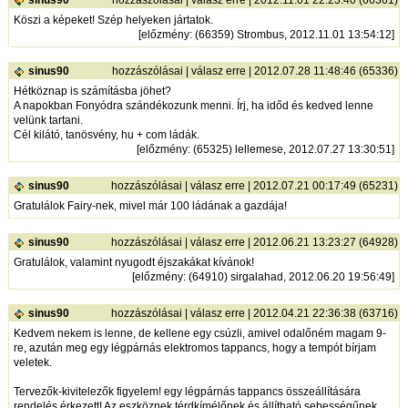
Köszi a képeket! Szép helyeken jártatok.
[
előzmény
: (66359) Strombus, 2012.11.01 13:54:12]
sinus90
hozzászólásai
|
válasz erre
| 2012.07.28 11:48:46 (65336)
Hétköznap is számításba jöhet?
A napokban Fonyódra szándékozunk menni. Írj, ha időd és kedved lenne
velünk tartani.
Cél kilátó, tanösvény, hu + com ládák.
[
előzmény
: (65325) lellemese, 2012.07.27 13:30:51]
sinus90
hozzászólásai
|
válasz erre
| 2012.07.21 00:17:49 (65231)
Gratulálok Fairy-nek, mivel már 100 ládának a gazdája!
sinus90
hozzászólásai
|
válasz erre
| 2012.06.21 13:23:27 (64928)
Gratulálok, valamint nyugodt éjszakákat kívánok!
[
előzmény
: (64910) sirgalahad, 2012.06.20 19:56:49]
sinus90
hozzászólásai
|
válasz erre
| 2012.04.21 22:36:38 (63716)
Kedvem nekem is lenne, de kellene egy csúzli, amivel odalőném magam 9-
re, azután meg egy légpárnás elektromos tappancs, hogy a tempót bírjam
veletek.
Tervezők-kivitelezők figyelem! egy légpárnás tappancs összeállítására
rendelés érkezett! Az eszköznek térdkímélőnek és állítható sebességűnek