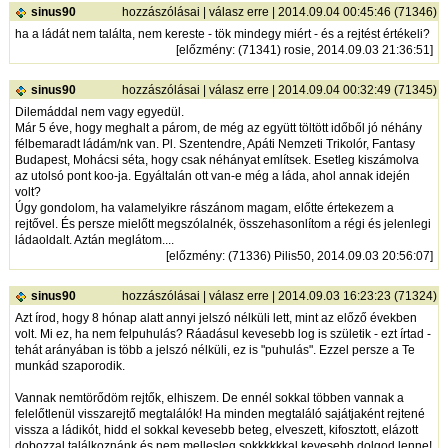
sinus90
hozzászólásai
|
válasz erre
| 2014.09.04 00:45:46 (71346)
ha a ládát nem találta, nem kereste - tök mindegy miért - és a rejtést értékeli?
[
előzmény
: (71341) rosie, 2014.09.03 21:36:51]
sinus90
hozzászólásai
|
válasz erre
| 2014.09.04 00:32:49 (71345)
Dilemáddal nem vagy egyedül.
Már 5 éve, hogy meghalt a párom, de még az együtt töltött időből jó néhány
félbemaradt ládám/nk van. Pl. Szentendre, Apáti Nemzeti Trikolór, Fantasy
Budapest, Mohácsi séta, hogy csak néhányat említsek. Esetleg kiszámolva
az utolsó pont koo-ja. Egyáltalán ott van-e még a láda, ahol annak idején
volt?
Úgy gondolom, ha valamelyikre rászánom magam, előtte értekezem a
rejtővel. És persze mielőtt megszólalnék, összehasonlítom a régi és jelenlegi
ládaoldalt. Aztán meglátom....
[
előzmény
: (71336) Pilis50, 2014.09.03 20:56:07]
sinus90
hozzászólásai
|
válasz erre
| 2014.09.03 16:23:23 (71324)
Azt írod, hogy 8 hónap alatt annyi jelszó nélküli lett, mint az előző években
volt. Mi ez, ha nem felpuhulás? Ráadásul kevesebb log is születik - ezt írtad -
tehát arányában is több a jelszó nélküli, ez is "puhulás". Ezzel persze a Te
munkád szaporodik.
Vannak nemtörődöm rejtők, elhiszem. De ennél sokkal többen vannak a
felelőtlenül visszarejtő megtalálók! Ha minden megtaláló sajátjaként rejtené
vissza a ládikót, hidd el sokkal kevesebb beteg, elveszett, kifosztott, elázott
dobozzal találkoznánk és nem mellesleg sokkkkkkal kevesebb dolgod lenne!