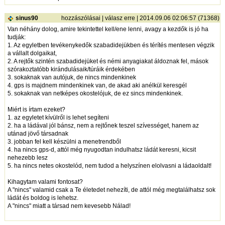
sinus90
hozzászólásai
|
válasz erre
| 2014.09.06 02:06:57 (71368)
Van néhány dolog, amire tekintettel kell/ene lenni, avagy a kezdők is jó ha
tudják:
1. Az egyletben tevékenykedők szabadidejükben és térítés mentesen végzik
a vállalt dolgaikat,
2. A rejtők szintén szabadidejüket és némi anyagiakat áldoznak fel, mások
szórakoztatóbb kirándulásaik/túráik érdekében
3. sokaknak van autójuk, de nincs mindenkinek
4. gps is majdnem mindenkinek van, de akad aki anélkül keresgél
5. sokaknak van netképes okostelójuk, de ez sincs mindenkinek.
Miért is írtam ezeket?
1. az egyletet kívülről is lehet segíteni
2. ha a ládával jól bánsz, nem a rejtőnek teszel szívességet, hanem az
utánad jövő társadnak
3. jobban fel kell készülni a menetrendből
4. ha nincs gps-d, attól még nyugodtan indulhatsz ládát keresni, kicsit
nehezebb lesz
5. ha nincs netes okostelód, nem tudod a helyszínen elolvasni a ládaoldalt!
Kihagytam valami fontosat?
A "nincs" valamid csak a Te életedet nehezíti, de attól még megtalálhatsz sok
ládát és boldog is lehetsz.
A "nincs" miatt a társad nem kevesebb Nálad!