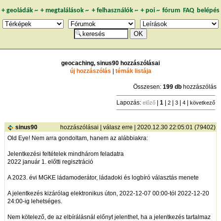
+
geoládák
~
+
megtalálások
~
+
felhasználók
~
+
poi
~
fórum
FAQ
belépés
geocaching, sinus90 hozzászólásai
új hozzászólás
|
témák listája
Összesen:
199 db
hozzászólás
Lapozás:
|
1
|
|
|
|
előző
2
3
4
következő
sinus90
hozzászólásai
|
válasz erre
| 2020.12.30 22:05:01 (79402)
Old Eye! Nem arra gondoltam, hanem az alábbiakra:
Jelentkezési feltételek mindhárom feladatra
2022 január 1. előtti regisztráció
A 2023. évi MGKE ládamoderátor, ládadoki és logbíró választás menete
A jelentkezés kizárólag elektronikus úton, 2022-12-07 00:00-tól 2022-12-20
24:00-ig lehetséges.
Nem kötelező, de az elbírálásnál előnyt jelenthet, ha a jelentkezés tartalmaz