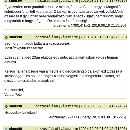
sinus90
hozzászólásai
|
válasz erre
| 2019.08.21 19:42:18 (78019)
Egyszerűen nem gondolkodnak. A minap jártam a Budai-hegyek Magaskői
kőfejtőben felállított kopjafánál. 2 tuskón is gyertyamaradványok voltak! Akik
ott mécsest gyújtottak nem randalírozó ifjak lehettek. Igaz, nem tudom, hogy
megvárták-e hogy elégjen. De akkor is felelőtlenség!
[
előzmény
: (78014) ha2, 2019.08.18 21:31:35]
sinus90
hozzászólásai
|
válasz erre
| 2018.02.18 16:21:54 (76390)
Szomorú hírt adok tudtára a közösségnek.
Most írt vgyuri kesser fia:
Edesapamat dec 23an elutotte egy auto, azota korhazban volt es tegnap
elhunyt.
Kerem ha lehetosege van a megfelelo geocaching oldalakon ezt tudassa a
kozosseggel, es ha lehetseges a ladait vegyek le a megfelelo listakrol, ne
okozzanak csalodast masoknak.
Koszonettel,
Varga Peter
sinus90
hozzászólásai
|
válasz erre
| 2015.03.30 23:53:41 (72462)
Nyugodjék békében!
[
előzmény
: (72444) Liberty, 2015.03.30 13:56:25]
sinus90
hozzászólásai
|
válasz erre
| 2014.12.06 21:03:48 (71806)