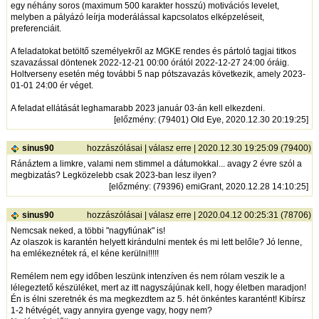
egy néhány soros (maximum 500 karakter hosszú) motivációs levelet,
melyben a pályázó leírja moderálással kapcsolatos elképzeléseit,
preferenciáit.
A feladatokat betöltő személyekről az MGKE rendes és pártoló tagjai titkos
szavazással döntenek 2022-12-21 00:00 órától 2022-12-27 24:00 óráig.
Holtverseny esetén még további 5 nap pótszavazás következik, amely 2023-
01-01 24:00 ér véget.
A feladat ellátását leghamarabb 2023 január 03-án kell elkezdeni.
[
előzmény
: (79401) Old Eye, 2020.12.30 20:19:25]
sinus90
hozzászólásai
|
válasz erre
| 2020.12.30 19:25:09 (79400)
Ránáztem a limkre, valami nem stimmel a dátumokkal... avagy 2 évre szól a
megbizatás? Legközelebb csak 2023-ban lesz ilyen?
[
előzmény
: (79396) emiGrant, 2020.12.28 14:10:25]
sinus90
hozzászólásai
|
válasz erre
| 2020.04.12 00:25:31 (78706)
Nemcsak neked, a többi "nagyfiúnak" is!
Az olaszok is karantén helyett kirándulni mentek és mi lett belőle? Jó lenne,
ha emlékeznétek rá, el kéne kerülni!!!!!
Remélem nem egy időben leszünk intenzíven és nem rólam veszik le a
lélegeztető készüléket, mert az itt nagyszájúnak kell, hogy életben maradjon!
Én is élni szeretnék és ma megkezdtem az 5. hét önkéntes karantént! Kibírsz
1-2 hétvégét, vagy annyira gyenge vagy, hogy nem?