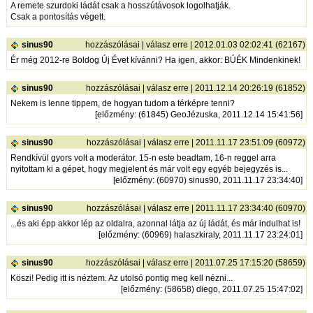
A remete szurdoki ládát csak a hosszútávosok logolhatják.
Csak a pontosítás végett.
sinus90
hozzászólásai
|
válasz erre
| 2012.01.03 02:02:41 (62167)
Ér még 2012-re Boldog Új Évet kívánni? Ha igen, akkor: BÚÉK Mindenkinek!
sinus90
hozzászólásai
|
válasz erre
| 2011.12.14 20:26:19 (61852)
Nekem is lenne tippem, de hogyan tudom a térképre tenni?
[
előzmény
: (61845) GeoJézuska, 2011.12.14 15:41:56]
sinus90
hozzászólásai
|
válasz erre
| 2011.11.17 23:51:09 (60972)
Rendkívül gyors volt a moderátor. 15-n este beadtam, 16-n reggel arra
nyitottam ki a gépet, hogy megjelent és már volt egy egyéb bejegyzés is...
[
előzmény
: (60970) sinus90, 2011.11.17 23:34:40]
sinus90
hozzászólásai
|
válasz erre
| 2011.11.17 23:34:40 (60970)
...és aki épp akkor lép az oldalra, azonnal látja az új ládát, és már indulhat is!
[
előzmény
: (60969) halaszkiraly, 2011.11.17 23:24:01]
sinus90
hozzászólásai
|
válasz erre
| 2011.07.25 17:15:20 (58659)
Köszi! Pedig itt is néztem. Az utolsó pontig meg kell nézni...
[
előzmény
: (58658) diego, 2011.07.25 15:47:02]