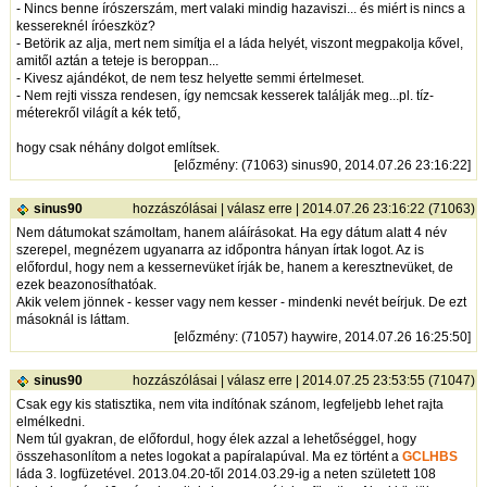
- Nincs benne írószerszám, mert valaki mindig hazaviszi... és miért is nincs a
kessereknél íróeszköz?
- Betörik az alja, mert nem simítja el a láda helyét, viszont megpakolja kővel,
amitől aztán a teteje is beroppan...
- Kivesz ajándékot, de nem tesz helyette semmi értelmeset.
- Nem rejti vissza rendesen, így nemcsak kesserek találják meg...pl. tíz-
méterekről világít a kék tető,
hogy csak néhány dolgot említsek.
[
előzmény
: (71063) sinus90, 2014.07.26 23:16:22]
sinus90
hozzászólásai
|
válasz erre
| 2014.07.26 23:16:22 (71063)
Nem dátumokat számoltam, hanem aláírásokat. Ha egy dátum alatt 4 név
szerepel, megnézem ugyanarra az időpontra hányan írtak logot. Az is
előfordul, hogy nem a kessernevüket írják be, hanem a keresztnevüket, de
ezek beazonosíthatóak.
Akik velem jönnek - kesser vagy nem kesser - mindenki nevét beírjuk. De ezt
másoknál is láttam.
[
előzmény
: (71057) haywire, 2014.07.26 16:25:50]
sinus90
hozzászólásai
|
válasz erre
| 2014.07.25 23:53:55 (71047)
Csak egy kis statisztika, nem vita indítónak szánom, legfeljebb lehet rajta
elmélkedni.
Nem túl gyakran, de előfordul, hogy élek azzal a lehetőséggel, hogy
összehasonlítom a netes logokat a papíralapúval. Ma ez történt a
GCLHBS
láda 3. logfüzetével. 2013.04.20-től 2014.03.29-ig a neten született 108