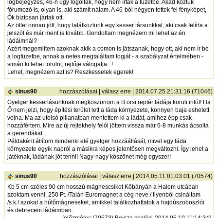
logbejegyzés, 46-n úgy logoltak, hogy nem írtak a füzetbe. Akad köztük
fórumozó is, olyan is, aki számít nálam. A 46-ból négyen tettek fel fényképet,
Ők biztosan jártak ott.
Az ötlet onnan jött, hogy találkoztunk egy kesser társunkkal, aki csak felírta a
jelszót és már ment is tovább. Gondoltam megnézem mi lehet az én
ládáimnál?
Azért megemlítem azoknak akik a comon is játszanak, hogy ott, aki nem ír be
a logfüzetbe, annak a netes megtaláltam logját - a szabályzat értelmében -
simán ki lehet törölni, rejtője válogatja...!
Lehet, megnézem azt is? Reszkessetek egerek!
sinus90
hozzászólásai
|
válasz erre
| 2014.07.25 21:31:16 (71046)
Gyetger kessertásunknak megköszönöm a B.örsi reptér ládája körüli infót! Ha
Ő nem jelzi, hogy építési terület lett a láda környezete, könnyen baja eshetett
volna. Ma az utolsó pillanatban mentettem ki a ládát, amihez épp csak
hozzáfértem. Mire az új rejtekhely felől jöttem vissza már 6-8 munkás ácsolta
a gerendákat.
Példaként állítom mindenki elé gyetger hozzáállását, mivel egy láda
környezete egyik napról a másikra képes jelentősen megváltozni. Így lehet a
játéknak, ládának jót tenni! Nagy-nagy köszönet még egyszer!
sinus90
hozzászólásai
|
válasz erre
| 2014.05.11 01:03:01 (70574)
Kb 5 cm széles 90 cm hosszú mágnescsíkot Kőbányán a Halom utcában
szoktam venni. 250 Ft. /Talán Euromagnet a cég neve./ Ilyenből csináltam
/s.k./ azokat a hűtőmágneseket, amikkel találkozhattatok a hajdúszoboszlói
és debreceni ládáimban.
[
előzmény
: (70573) Bojsza család, 2014.05.10 11:14:34]