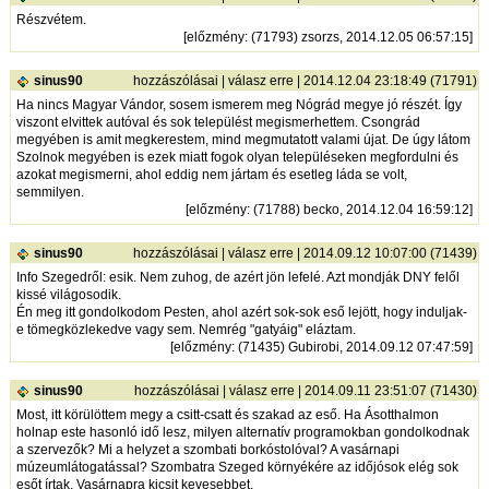
Részvétem.
[
előzmény
: (71793) zsorzs, 2014.12.05 06:57:15]
sinus90
hozzászólásai
|
válasz erre
| 2014.12.04 23:18:49 (71791)
Ha nincs Magyar Vándor, sosem ismerem meg Nógrád megye jó részét. Így
viszont elvittek autóval és sok települést megismerhettem. Csongrád
megyében is amit megkerestem, mind megmutatott valami újat. De úgy látom
Szolnok megyében is ezek miatt fogok olyan településeken megfordulni és
azokat megismerni, ahol eddig nem jártam és esetleg láda se volt,
semmilyen.
[
előzmény
: (71788) becko, 2014.12.04 16:59:12]
sinus90
hozzászólásai
|
válasz erre
| 2014.09.12 10:07:00 (71439)
Info Szegedről: esik. Nem zuhog, de azért jön lefelé. Azt mondják DNY felől
kissé világosodik.
Én meg itt gondolkodom Pesten, ahol azért sok-sok eső lejött, hogy induljak-
e tömegközlekedve vagy sem. Nemrég "gatyáig" eláztam.
[
előzmény
: (71435) Gubirobi, 2014.09.12 07:47:59]
sinus90
hozzászólásai
|
válasz erre
| 2014.09.11 23:51:07 (71430)
Most, itt körülöttem megy a csitt-csatt és szakad az eső. Ha Ásotthalmon
holnap este hasonló idő lesz, milyen alternatív programokban gondolkodnak
a szervezők? Mi a helyzet a szombati borkóstolóval? A vasárnapi
múzeumlátogatással? Szombatra Szeged környékére az időjósok elég sok
esőt írtak. Vasárnapra kicsit kevesebbet.