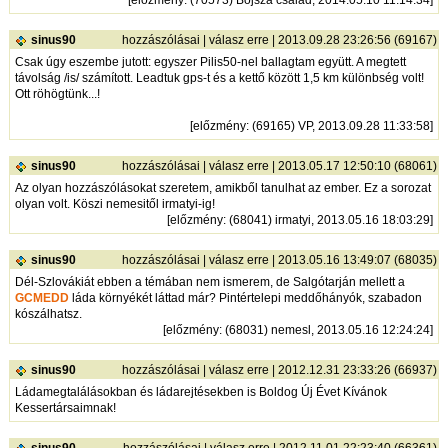
sinus90
hozzászólásai
|
válasz erre
| 2013.09.28 23:26:56 (69167)
Csak úgy eszembe jutott: egyszer Pilis50-nel ballagtam együtt. A megtett
távolság /is/ számított. Leadtuk gps-t és a kettő között 1,5 km különbség volt!
Ott röhögtünk...!
[
előzmény
: (69165) VP, 2013.09.28 11:33:58]
sinus90
hozzászólásai
|
válasz erre
| 2013.05.17 12:50:10 (68061)
Az olyan hozzászólásokat szeretem, amikből tanulhat az ember. Ez a sorozat
olyan volt. Köszi nemesitől irmatyi-ig!
[
előzmény
: (68041) irmatyi, 2013.05.16 18:03:29]
sinus90
hozzászólásai
|
válasz erre
| 2013.05.16 13:49:07 (68035)
Dél-Szlovákiát ebben a témában nem ismerem, de Salgótarján mellett a
GCMEDD
láda környékét láttad már? Pintértelepi meddőhányók, szabadon
kószálhatsz.
[
előzmény
: (68031) nemesl, 2013.05.16 12:24:24]
sinus90
hozzászólásai
|
válasz erre
| 2012.12.31 23:33:26 (66937)
Ládamegtalálásokban és ládarejtésekben is Boldog Új Évet Kívánok
Kessertársaimnak!
sinus90
hozzászólásai
|
válasz erre
| 2012.11.01 22:23:40 (66361)