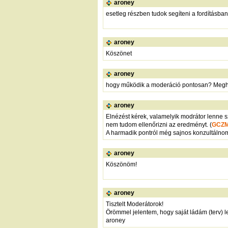
aroney
esetleg részben tudok segíteni a fordításban
aroney
Köszönet
aroney
hogy működik a moderáció pontosan? Meghatá
aroney
Elnézést kérek, valamelyik modrátor lenne sz
nem tudom ellenőrizni az eredményt. (
GCZ
A harmadik pontról még sajnos konzultálnom 
aroney
Köszönöm!
aroney
Tisztelt Moderátorok!
Örömmel jelentem, hogy saját ládám (terv) le
aroney