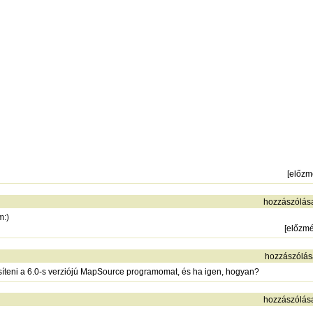
[
előzm
hozzászólás
m:)
[
előzm
hozzászólás
issíteni a 6.0-s verziójú MapSource programomat, és ha igen, hogyan?
hozzászólás