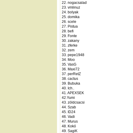
22. nogacsalad
23. vmlinuz
24. bolyak
25. domika
26. scele
27. Pistua
28. befi
29. Fonte
30. zakany
31. zferke
32. zem
33. pepe1948
34. Moo
35. VasG
36. Maxi72
37. perRetZ
38. cactus
39. Bubuka
40. Ich..
41. APEXSEK
42.Yumi
43. zöldcsacsi
44. Szab
45. ID24
46. Vadi
47. Murus
48. Kokó
49. SagiK