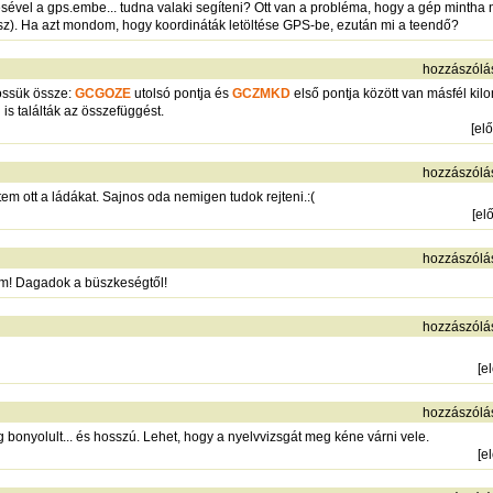
sével a gps.embe... tudna valaki segíteni? Ott van a probléma, hogy a gép mintha n
 kész). Ha azt mondom, hogy koordináták letöltése GPS-be, ezután mi a teendő?
hozzászólá
 kössük össze:
GCGOZE
utolsó pontja és
GCZMKD
első pontja között van másfél ki
is találták az összefüggést.
[
el
hozzászólá
tem ott a ládákat. Sajnos oda nemigen tudok rejteni.:(
[
el
hozzászólá
ám! Dagadok a büszkeségtől!
hozzászólá
[
e
hozzászólá
 bonyolult... és hosszú. Lehet, hogy a nyelvvizsgát meg kéne várni vele.
[
e