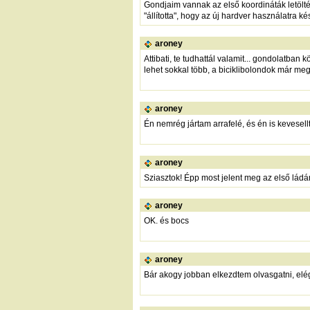
Gondjaim vannak az első koordináták letölté
"állította", hogy az új hardver használatra
aroney
Attibati, te tudhattál valamit... gondolatban
lehet sokkal több, a biciklibolondok már meg 
aroney
Én nemrég jártam arrafelé, és én is kevesell
aroney
Sziasztok! Épp most jelent meg az első lád
aroney
OK. és bocs
aroney
Bár akogy jobban elkezdtem olvasgatni, elég