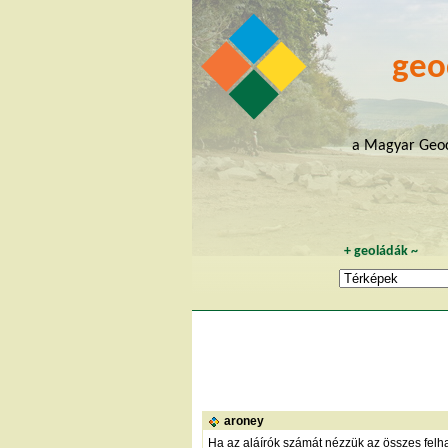
geo
a Magyar Geoc
+
geoládák
~
aroney
Ha az aláírók számát nézzük az összes fel