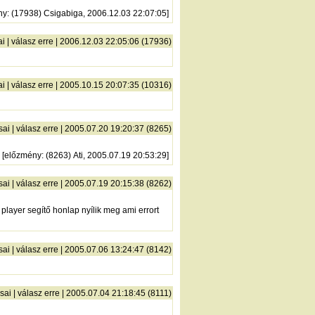
ny
: (17938) Csigabiga, 2006.12.03 22:07:05]
ai
|
válasz erre
| 2006.12.03 22:05:06 (17936)
ai
|
válasz erre
| 2005.10.15 20:07:35 (10316)
sai
|
válasz erre
| 2005.07.20 19:20:37 (8265)
[
előzmény
: (8263) Ati, 2005.07.19 20:53:29]
sai
|
válasz erre
| 2005.07.19 20:15:38 (8262)
player segítő honlap nyílik meg ami errort
sai
|
válasz erre
| 2005.07.06 13:24:47 (8142)
sai
|
válasz erre
| 2005.07.04 21:18:45 (8111)