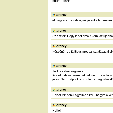
értem, köszi!:)
aroney
elmagyarázná valaki, mit jelent a ládanevek
aroney
Sziasztok! Hogy lehet emailt kérni az újonn
aroney
Köszönöm, a fájltípus megváltoztatásával sik
aroney
Tudna valaki segíteni?
Koordinátákat szeretnék letölteni, de a .lo
jelez. Nem tudjátok a probléma megoldását
aroney
Hahó! Mindenki figyelmen kívül hagyta a k
aroney
Hello!