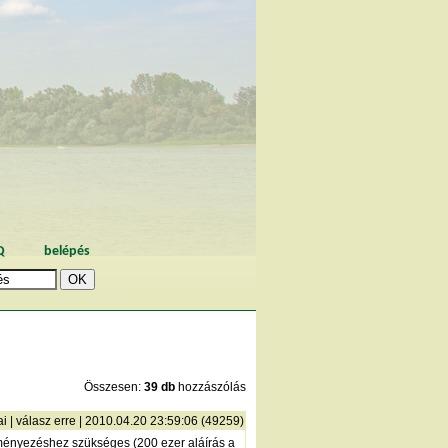
Q
belépés
Összesen:
39 db
hozzászólás
ai
|
válasz erre
| 2010.04.20 23:59:06 (49259)
ményezéshez szükséges (200 ezer aláírás a