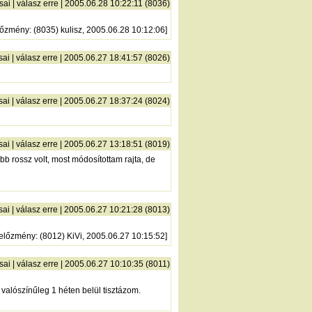
sai
|
válasz erre
| 2005.06.28 10:22:11 (8036)
lőzmény
: (8035) kulisz, 2005.06.28 10:12:06]
sai
|
válasz erre
| 2005.06.27 18:41:57 (8026)
sai
|
válasz erre
| 2005.06.27 18:37:24 (8024)
sai
|
válasz erre
| 2005.06.27 13:18:51 (8019)
bb rossz volt, most módosítottam rajta, de
sai
|
válasz erre
| 2005.06.27 10:21:28 (8013)
előzmény
: (8012) KiVi, 2005.06.27 10:15:52]
sai
|
válasz erre
| 2005.06.27 10:10:35 (8011)
 valószínűleg 1 héten belül tisztázom.