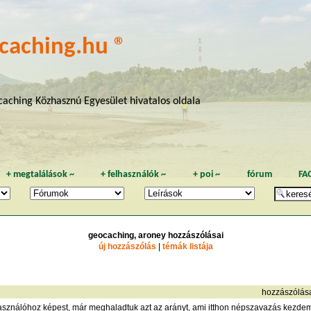
caching.hu ®
aching Közhasznú Egyesület hivatalos oldala
+
megtalálások
~
+
felhasználók
~
+
poi
~
fórum
FA
geocaching, aroney hozzászólásai
új hozzászólás
|
témák listája
hozzászólás
használóhoz képest, már meghaladtuk azt az arányt, ami itthon népszavazás kezde