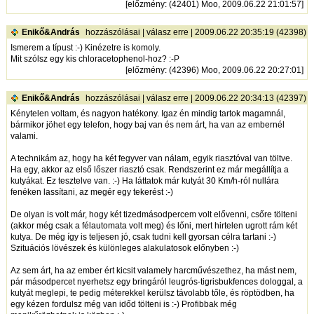
[
előzmény
: (42401) Moo, 2009.06.22 21:01:57]
Enikő&András
hozzászólásai
|
válasz erre
| 2009.06.22 20:35:19 (42398)
Ismerem a típust :-) Kinézetre is komoly.
Mit szólsz egy kis chloracetophenol-hoz? :-P
[
előzmény
: (42396) Moo, 2009.06.22 20:27:01]
Enikő&András
hozzászólásai
|
válasz erre
| 2009.06.22 20:34:13 (42397)
Kénytelen voltam, és nagyon hatékony. Igaz én mindig tartok magamnál,
bármikor jöhet egy telefon, hogy baj van és nem árt, ha van az embernél
valami.
A technikám az, hogy ha két fegyver van nálam, egyik riasztóval van töltve.
Ha egy, akkor az első lőszer riasztó csak. Rendszerint ez már megállítja a
kutyákat. Ez tesztelve van. :-) Ha láttatok már kutyát 30 Km/h-ról nullára
fenéken lassítani, az megér egy tekerést :-)
De olyan is volt már, hogy két tizedmásodpercem volt elővenni, csőre tölteni
(akkor még csak a félautomata volt meg) és lőni, mert hirtelen ugrott rám két
kutya. De még így is teljesen jó, csak tudni kell gyorsan célra tartani :-)
Szituációs lövészek és különleges alakulatosok előnyben :-)
Az sem árt, ha az ember ért kicsit valamely harcművészethez, ha mást nem,
pár másodpercet nyerhetsz egy bringáról leugrós-tigrisbukfences dologgal, a
kutyát meglepi, te pedig méterekkel kerülsz távolabb tőle, és röptödben, ha
egy kézen fordulsz még van időd tölteni is :-) Profibbak még