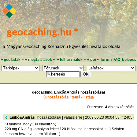
geocaching.hu ®
a Magyar Geocaching Közhasznú Egyesület hivatalos oldala
+
geoládák
~
+
megtalálások
~
+
felhasználók
~
+
poi
~
fórum
FAQ
belépés
geocaching, Enikő&András hozzászólásai
új hozzászólás
|
témák listája
Összesen:
4 db
hozzászólás
Enikő&András
hozzászólásai
|
válasz erre
| 2009.06.23 00:04:58 (42405)
Ki mondta, hogy CN elavult? :-)
220 mg CN elég komolyan fektet 120 kilós utcai harcosokat is :-) Szintén
élesben tesztelve, nem általam :-)