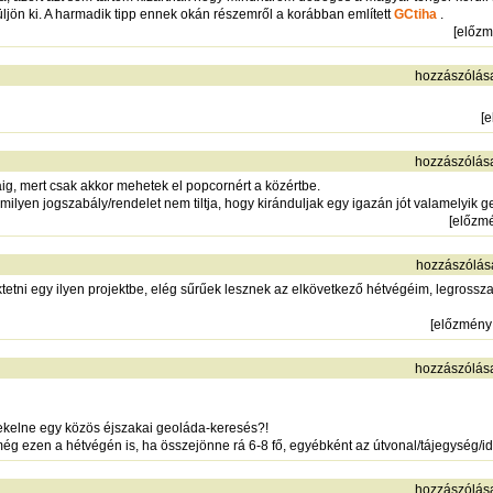
ljön ki. A harmadik tipp ennek okán részemről a korábban említett
GCtiha
.
[
előz
hozzászólás
[
e
hozzászólás
g, mert csak akkor mehetek el popcornért a közértbe.
milyen jogszabály/rendelet nem tiltja, hogy kiránduljak egy igazán jót valamelyi
[
előzm
hozzászólás
ktetni egy ilyen projektbe, elég sűrűek lesznek az elkövetkező hétvégéim, legross
[
előzmény
hozzászólás
érdekelne egy közös éjszakai geoláda-keresés?!
még ezen a hétvégén is, ha összejönne rá 6-8 fő, egyébként az útvonal/tájegység/id
hozzászólás