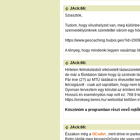
JAck:66:
Sziasztok,
Tudom, hogy vírushelyzet van, meg különben
szenvedélyünknek szeretettel várom egy h
https://www.geocaching.hu/poi.geo?id=200
A lényeg, hogy mindenki legyen vasárnap ötk
JAck:66:
Hirtelen felindulásból elkövetett ládaszüre
de már a főoldalon látom hogy új szolnoki lád
Pár éve (2?) az MTÜ ládákat is élvezettel ke
felcsigázott - csak azt sajnáltam, hogy nem 
Gyorsan terveztem egy körutat az érinteni kí
Hosszú és eseménydús nap volt ez: 768.9 km 
https://orokseg.beres.hu/
weboldal kellően in
Köszönöm a programban részt vevő rejtők 
JAck:66:
Északon még a
GCudvt
, mint drive-in parko
Retro ládák meg kessersűrűség ide vagy od