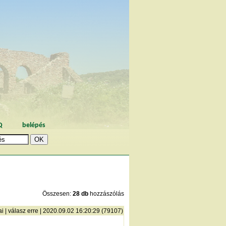
Q
belépés
Összesen:
28 db
hozzászólás
ai
|
válasz erre
| 2020.09.02 16:20:29 (79107)