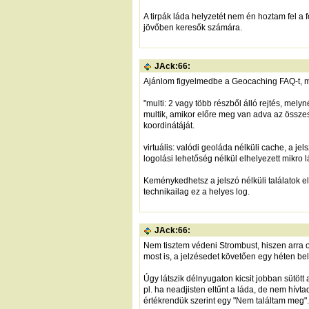
A tirpák láda helyzetét nem én hoztam fel a 
jövőben keresők számára.
JAck:66:
Ajánlom figyelmedbe a Geocaching FAQ-t, me
"multi: 2 vagy több részből álló rejtés, m
multik, amikor előre meg van adva az összes
koordinátáját.
virtuális: valódi geoláda nélküli cache, a je
logolási lehetőség nélkül elhelyezett mikro l
Keménykedhetsz a jelszó nélküli találatok el
technikailag ez a helyes log.
JAck:66:
Nem tisztem védeni Strombust, hiszen arra o
most is, a jelzésedet követően egy héten belül
Úgy látszik délnyugaton kicsit jobban sütött
pl. ha neadjisten eltűnt a láda, de nem hívta
értékrendük szerint egy "Nem találtam meg".