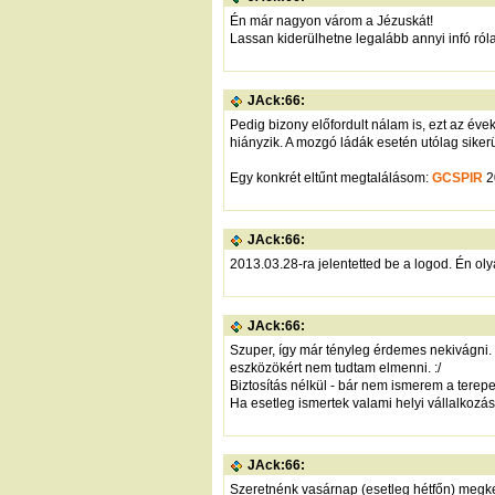
Én már nagyon várom a Jézuskát!
Lassan kiderülhetne legalább annyi infó ról
JAck:66:
Pedig bizony előfordult nálam is, ezt az év
hiányzik. A mozgó ládák esetén utólag sike
Egy konkrét eltűnt megtalálásom:
GCSPIR
2
JAck:66:
2013.03.28-ra jelentetted be a logod. Én olya
JAck:66:
Szuper, így már tényleg érdemes nekivágni.
eszközökért nem tudtam elmenni. :/
Biztosítás nélkül - bár nem ismerem a terepe
Ha esetleg ismertek valami helyi vállalkozás
JAck:66:
Szeretnénk vasárnap (esetleg hétfőn) megk