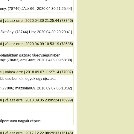
mény
: (78746) JAck:66:, 2020.04.30 21:25:44]
ai
|
válasz erre
| 2020.04.30 21:25:44 (78746)
lőzmény
: (78744) Hev, 2020.04.30 20:29:41]
ai
|
válasz erre
| 2020.04.09 10:53:19 (78685)
k geoládákban gazdag tájegységünkben.
ény
: (78683) emiGrant, 2020.04.09 09:58:38]
ai
|
válasz erre
| 2018.09.07 11:27:14 (77007)
zabb esetben elmegyek egy éjszakai
: (77006) mazsola069, 2018.09.07 06:13:32]
ai
|
válasz erre
| 2018.09.05 23:05:24 (76999)
őpont alku tárgyát képezi.
ai
|
válasz erre
| 2017.12.22 08:29:33 (76146)