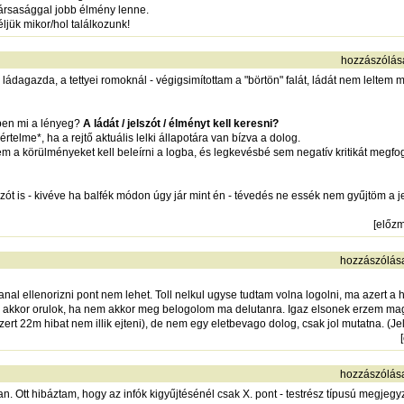
 társasággal jobb élmény lenne.
jük mikor/hol találkozunk!
hozzászólás
ládagazda, a tettyei romoknál - végigsimítottam a "börtön" falát, ládát nem leltem 
ppen mi a lényeg?
A ládát / jelszót / élményt kell keresni?
rtelme*, ha a rejtő aktuális lelki állapotára van bízva a dolog.
em a körülményeket kell beleírni a logba, és legkevésbé sem negatív kritikát megfo
lszót is - kivéve ha balfék módon úgy jár mint én - tévedés ne essék nem gyűjtöm a j
[
előz
hozzászólás
anal ellenorizni pont nem lehet. Toll nelkul ugyse tudtam volna logolni, ma azert a 
a akkor orulok, ha nem akkor meg belogolom ma delutanra. Igaz elsonek erzem ma
rt 22m hibat nem illik ejteni), de nem egy eletbevago dolog, csak jol mutatna. (Jels
[
hozzászólás
n. Ott hibáztam, hogy az infók kigyűjtésénél csak X. pont - testrész típusú megje