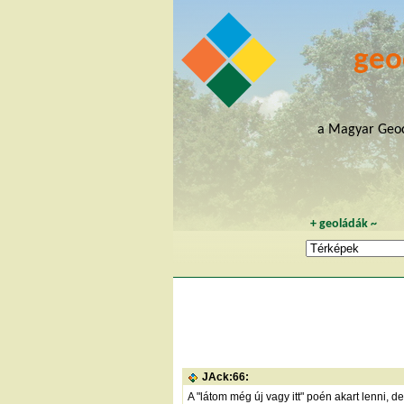
geo
a Magyar Geoc
+
geoládák
~
JAck:66:
A "látom még új vagy itt" poén akart lenni, 