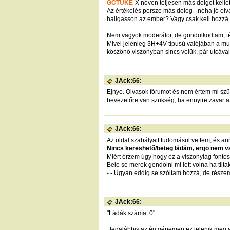
GCTUKE
-X néven teljesen más dolgot kellet
Az értékelés persze más dolog - néha jó olv
hallgasson az ember? Vagy csak kell hozzá 
Nem vagyok moderátor, de gondolkodtam, tén
Mivel jelenleg 3H+4V típusú valójában a mult
köszönő viszonyban sincs velük, pár utcával
JAck:66:
Ejnye. Olvasok fórumot és nem értem mi szü
bevezetőre van szükség, ha ennyire zavar az
JAck:66:
Az oldal szabályait tudomásul vettem, és a
Nincs kereshető/beteg ládám, ergo nem va
Miért érzem úgy hogy ez a viszonylag fontos 
Bele se merek gondolni mi lett volna ha til
- - Ugyan eddig se szóltam hozzá, de részem
JAck:66:
"Ládák száma: 0"
..legalábbis az én gépemen ez jelenik meg a 