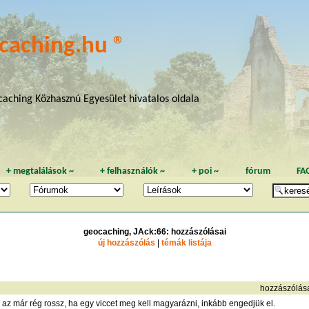
caching.hu ®
aching Közhasznú Egyesület hivatalos oldala
+
megtalálások
~
+
felhasználók
~
+
poi
~
fórum
FA
geocaching, JAck:66: hozzászólásai
új hozzászólás
|
témák listája
hozzászólás
de az már rég rossz, ha egy viccet meg kell magyarázni, inkább engedjük el.