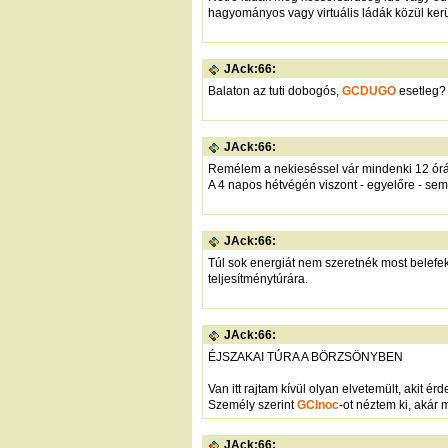
hagyományos vagy virtuális ládák közül kerü
JAck:66:
Balaton az tuti dobogós,
GCDUGO
esetleg?
JAck:66:
Remélem a nekieséssel vár mindenki 12 órái
A 4 napos hétvégén viszont - egyelőre - sem
JAck:66:
Túl sok energiát nem szeretnék most belefe
teljesítménytúrára.
JAck:66:
ÉJSZAKAI TÚRA A BÖRZSÖNYBEN
Van itt rajtam kívül olyan elvetemült, akit 
Személy szerint
GCInoc
-ot néztem ki, akár 
JAck:66: