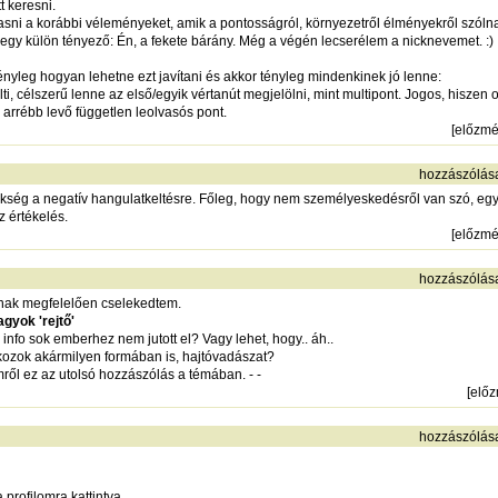
t keresni.
asni a korábbi véleményeket, amik a pontosságról, környezetről élményekről szóln
egy külön tényező: Én, a fekete bárány. Még a végén lecserélem a nicknevemet. :)
yleg hogyan lehetne ezt javítani és akkor tényleg mindenkinek jó lenne:
i, célszerű lenne az első/egyik vértanút megjelölni, mint multipont. Jogos, hiszen 
 arrébb levő független leolvasós pont.
[
előzm
hozzászólás
kség a negatív hangulatkeltésre. Főleg, hogy nem személyeskedésről van szó, egy
 értékelés.
[
előzm
hozzászólás
nnak megfelelően cselekedtem.
gyok 'rejtő'
info sok emberhez nem jutott el? Vagy lehet, hogy.. áh..
takozok akármilyen formában is, hajtóvadászat?
ről ez az utolsó hozzászólás a témában. - -
[
elő
hozzászólás
profilomra kattintva