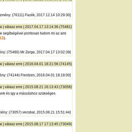
őzmény
: (76111) Fazék, 2017.12.14 10:29:30]
ai
|
válasz erre
| 2017.04.17 13:14:36 (75481)
ive segítségével pontosan tudom mi az ami
12
).
ény
: (75480) Mr Zerge, 2017.04.17 13:02:39]
ai
|
válasz erre
| 2016.04.01 18:21:56 (74145)
ény
: (74144) Frentzen, 2016.04.01 18:18:00]
ai
|
válasz erre
| 2015.08.21 16:13:43 (73058)
ltunk és igy a mászáshoz szükséges
mény
: (73057) vecsbal, 2015.08.21 15:51:44]
ai
|
válasz erre
| 2015.08.17 17:13:45 (73049)