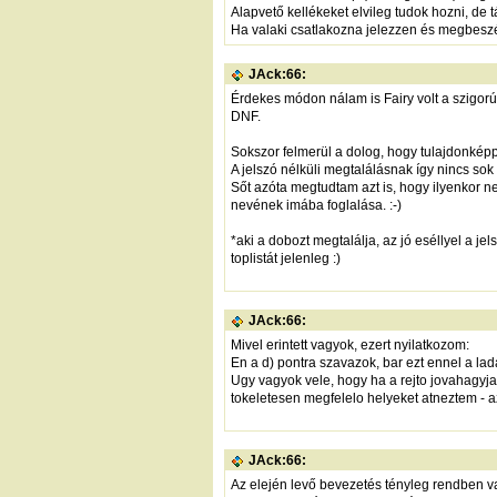
Alapvető kellékeket elvileg tudok hozni, de
Ha valaki csatlakozna jelezzen és megbeszél
JAck:66:
Érdekes módon nálam is Fairy volt a szigorú 
DNF.
Sokszor felmerül a dolog, hogy tulajdonké
A jelszó nélküli megtalálásnak így nincs sok é
Sőt azóta megtudtam azt is, hogy ilyenkor n
nevének imába foglalása. :-)
*aki a dobozt megtalálja, az jó eséllyel a je
toplistát jelenleg :)
JAck:66:
Mivel erintett vagyok, ezert nyilatkozom:
En a d) pontra szavazok, bar ezt ennel a lad
Ugy vagyok vele, hogy ha a rejto jovahagyj
tokeletesen megfelelo helyeket atneztem - aze
JAck:66:
Az elején levő bevezetés tényleg rendben va