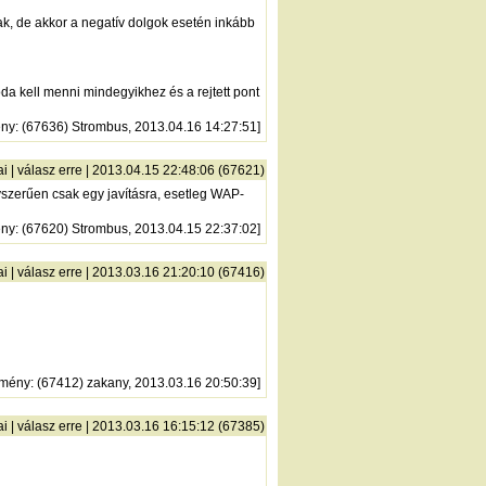
ak, de akkor a negatív dolgok esetén inkább
oda kell menni mindegyikhez és a rejtett pont
ény
: (67636) Strombus, 2013.04.16 14:27:51]
ai
|
válasz erre
| 2013.04.15 22:48:06 (67621)
szerűen csak egy javításra, esetleg WAP-
ény
: (67620) Strombus, 2013.04.15 22:37:02]
ai
|
válasz erre
| 2013.03.16 21:20:10 (67416)
zmény
: (67412) zakany, 2013.03.16 20:50:39]
ai
|
válasz erre
| 2013.03.16 16:15:12 (67385)