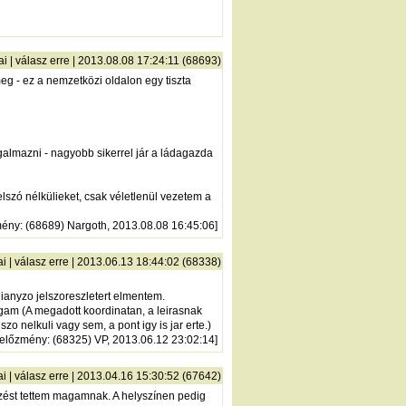
ai
|
válasz erre
| 2013.08.08 17:24:11 (68693)
meg - ez a nemzetközi oldalon egy tiszta
galmazni - nagyobb sikerrel jár a ládagazda
elszó nélkülieket, csak véletlenül vezetem a
mény
: (68689) Nargoth, 2013.08.08 16:45:06]
ai
|
válasz erre
| 2013.06.13 18:44:02 (68338)
hianyzo jelszoreszletert elmentem.
gam (A megadott koordinatan, a leirasnak
zo nelkuli vagy sem, a pont igy is jar erte.)
előzmény
: (68325) VP, 2013.06.12 23:02:14]
ai
|
válasz erre
| 2013.04.16 15:30:52 (67642)
gyzést tettem magamnak. A helyszínen pedig