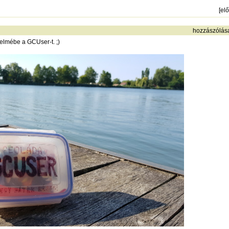
[
el
hozzászólás
yelmébe a GCUser-t. ;)