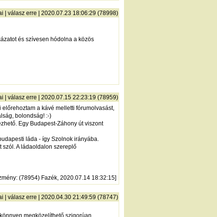
ai
|
válasz erre
| 2020.07.23 18:06:29 (78998)
kázatot és szívesen hódolna a közös
ai
|
válasz erre
| 2020.07.15 22:23:19 (78959)
i előrehoztam a kávé melletti fórumolvasást,
lság, bolondság! :-)
elezhető. Egy Budapest-Záhony út viszont
 budapesti láda - így Szolnok irányába.
 szól. A ládaoldalon szereplő
zmény
: (78954) Fazék, 2020.07.14 18:32:15]
ai
|
válasz erre
| 2020.04.30 21:49:59 (78747)
 könnyen megközelíthető szigorúan