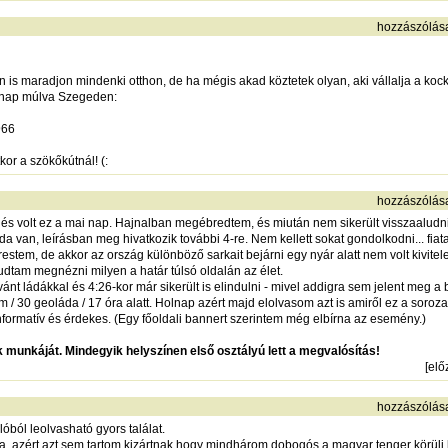
hozzászólás
 is maradjon mindenki otthon, de ha mégis akad köztetek olyan, aki vállalja a koc
ónap múlva Szegeden:
966
or a szökőkútnál! (:
hozzászólás
telés volt ez a mai nap. Hajnalban megébredtem, és miután nem sikerült visszaaludn
a van, leírásban meg hivatkozik további 4-re. Nem kellett sokat gondolkodni... fiata
restem, de akkor az ország különböző sarkait bejárni egy nyár alatt nem volt kivit
tudtam megnézni milyen a határ túlsó oldalán az élet.
vánt ládákkal és 4:26-kor már sikerült is elindulni - mivel addigra sem jelent meg a
/ 30 geoláda / 17 óra alatt. Holnap azért majd elolvasom azt is amiről ez a sorozat
formatív és érdekes. (Egy főoldali bannert szerintem még elbírna az esemény.)
munkáját. Mindegyik helyszínen első osztályú lett a megvalósítás!
[
elő
hozzászólás
lóból leolvasható gyors találat.
a, azért azt sem tartom kizártnak hogy mindhárom dobogós a magyar tenger körüli