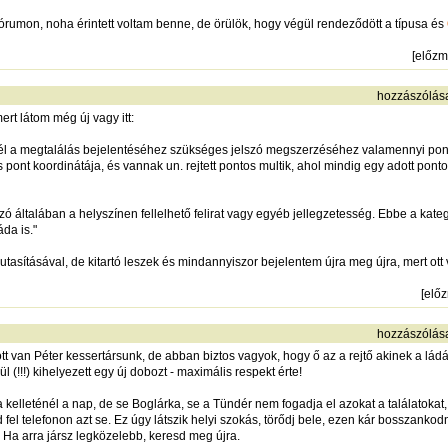
fórumon, noha érintett voltam benne, de örülök, hogy végül rendeződött a típusa és
[
előz
hozzászólás
rt látom még új vagy itt:
elynél a megtalálás bejelentéséhez szükséges jelszó megszerzéséhez valamennyi p
 pont koordinátája, és vannak un. rejtett pontos multik, ahol mindig egy adott pont
lszó általában a helyszínen fellelhető felirat vagy egyéb jellegzetesség. Ebbe a kat
áda is."
utasításával, de kitartó leszek és mindannyiszor bejelentem újra meg újra, mert ott 
[
elő
hozzászólás
tt van Péter kessertársunk, de abban biztos vagyok, hogy ő az a rejtő akinek a lád
 (!!!) kihelyezett egy új dobozt - maximális respekt érte!
 a kelleténél a nap, de se Boglárka, se a Tündér nem fogadja el azokat a találatoka
d fel telefonon azt se. Ez úgy látszik helyi szokás, törődj bele, ezen kár bosszankodn
 Ha arra jársz legközelebb, keresd meg újra.