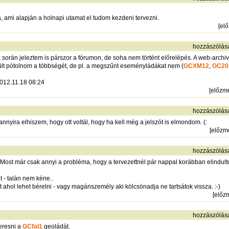
a, ami alapján a holnapi utamat el tudom kezdeni tervezni.
[
el
hozzászólás
ek során jeleztem is párszor a fórumon, de soha nem történt előrelépés. A web-arch
rült pótolnom a többségét, de pl. a megszűnt eseményládákat nem (
GCXM12
,
GC20
012.11.18 08:24
[
előzm
hozzászólás
nnyira elhiszem, hogy ott voltál, hogy ha kell még a jelszót is elmondom. (:
[
előzm
hozzászólás
 Most már csak annyi a probléma, hogy a tervezettnél pár nappal korábban elindu
t - talán nem kéne..
t ahol lehet bérelni - vagy magánszemély aki kölcsönadja ne tartsátok vissza. :-)
[
előz
hozzászólás
eresni a
GCfal1
geoládát.