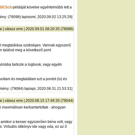
GCSch
példáját követve egyértelműbb lett a
mény
: (79098) tapisomi, 2020.09.02 13:25:29]
ai
|
válasz erre
| 2020.09.01 08:20:35 (79086)
ont megtalálása szükséges. Vannak egyszerű
on találod meg a következő pont
egóriába tartozik a logbook, vagy egyéb
voltam és megtaláltam ezt a pontot (is) és
zmény
: (79084) tapiapi, 2020.08.31 21:53:31]
ai
|
válasz erre
| 2020.08.15 17:49:35 (79044)
ái maximálisan karbantartottak - ahogyan
t, amikor a kesser egyszerűen béna volt, vagy
i. Virtuális útikönyv ide vagy oda, ez az ő