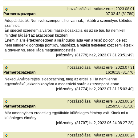
hozzászólásai
|
válasz erre
| 2023.08.01
Parmerozpazepan
07:32:42 (81780)
Adoptált ládák. Nem volt szempont, hol vannak, inkább a személyes kötődés
számitott.
Én speciel szeretem a városi mászkálósakat is, és az se baj, ha nem kell
minden ládáért az akácosban küzdeni.
Értem, h a te értékrendedben a kirándulós láda van a felső polcon, de ezt
nem mindenki gondolja pont igy. Másrészt, a rejtési feltételek közt sem létezik
a drive-in vs. erdei láda megkülönböztetés.
[
előzmény
: (81779) ha2, 2023.07.31 23:51:49]
hozzászólásai
|
válasz erre
| 2023.07.31
Parmerozpazepan
16:36:18 (81776)
Neked. A város rejtés is geocaching, meg az erdei is. Ha nem lenne
egyenértékű, akkor bizonyára a moderáció során ez szempont lenne.
[
előzmény
: (81774) ha2, 2023.07.31 15:03:40]
hozzászólásai
|
válasz erre
| 2023.06.24
Parmerozpazepan
12:59:50 (81710)
Már amennyiben eredetileg egyáltalán különleges élmény volt. Kinek mi a
különleges élmény...
[
előzmény
: (81707) ha2, 2023.06.24 08:27:28]
hozzászólásai
|
válasz erre
| 2023.06.24