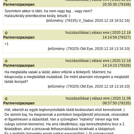
Parmerozpazepan
20:35:30 (79338)
Szerintem akkor is látni, ha nem vagy tag... vagy nem?
Halászkirály jelentkezése király, tetszik :)
[
előzmény
: (79335) V_Gabor, 2020.12.18 18:52:16]
hozzászólásai
|
válasz erre
| 2020.12.18
Parmerozpazepan
14:14:59 (79327)
+1
[
előzmény
: (79325) Old Eye, 2020.12.18 13:16:10]
hozzászólásai
|
válasz erre
| 2020.12.18
Parmerozpazepan
14:14:23 (79326)
Ha megtalálta valaki a ládát, akkor eltűnik a térképről. Mármint, ha
kikapcsolja a megtaláltak mutatását. De miért akarnám nézegetni a megtalált
ládák ikonjait?
[
előzmény
: (79325) Old Eye, 2020.12.18 13:16:10]
hozzászólásai
|
válasz erre
| 2020.11.08
Parmerozpazepan
08:57:50 (79235)
Hát, sikerült az egyik legbonyolultabb ládát kiválasztani első keresésnek :)
De semmi baj, ha megvannak a pontokon begyűjtendő jelszavak, olvassátok
el figyelmesen a ládaoldalt. Van a szövegben "rejtvény" néven egy link
(sárga szinnel kiemelve). Ha arra rákattintasz, egy keresztrejtvény lesz a 2.
feladatban, ahol a jelszavak felhasználásával kirakható a ládajelszó.
És a legtöbb ládarejtés ennél sokkal egyszerűbb! :) Jó szórakozást!