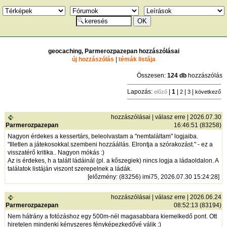
geocaching, Parmerozpazepan hozzászólásai
új hozzászólás
|
témák listája
Összesen:
124 db
hozzászólás
Lapozás:
|
1
|
|
|
előző
2
3
következő
hozzászólásai
|
válasz erre
| 2026.07.30
Parmerozpazepan
16:46:51 (83258)
Nagyon érdekes a kessertárs, beleolvastam a "nemtaláltam" logjaiba.
"Illetlen a játekosokkal.szembeni hozzáállás. Elrontja a szórakozást." - ez a
visszatérő kritika.. Nagyon mókás :)
Az is érdekes, h a talált ládáinál (pl. a kőszegiek) nincs logja a ládaoldalon. A
találatok listáján viszont szerepelnek a ládák.
[
előzmény
: (83256) imi75, 2026.07.30 15:24:28]
hozzászólásai
|
válasz erre
| 2026.06.24
Parmerozpazepan
08:52:13 (83194)
Nem hátrány a fotózáshoz egy 500m-nél magasabbara kiemelkedő pont. Ott
hiretelen mindenki kényszeres fényképezkedővé válik :)