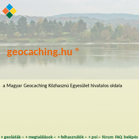
geocaching.hu ®
a Magyar Geocaching Közhasznú Egyesület hivatalos oldala
+
geoládák
~
+
megtalálások
~
+
felhasználók
~
+
poi
~
fórum
FAQ
belépés