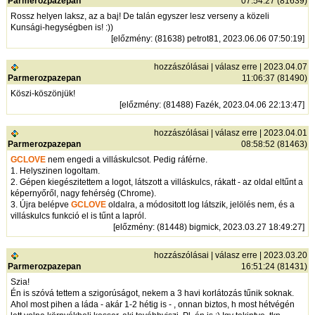
Parmerozpazepan
07:54:27 (81639)
Rossz helyen laksz, az a baj! De talán egyszer lesz verseny a közeli
Kunsági-hegységben is! :))
[
előzmény
: (81638) petrot81, 2023.06.06 07:50:19]
hozzászólásai
|
válasz erre
| 2023.04.07
Parmerozpazepan
11:06:37 (81490)
Köszi-köszönjük!
[
előzmény
: (81488) Fazék, 2023.04.06 22:13:47]
hozzászólásai
|
válasz erre
| 2023.04.01
Parmerozpazepan
08:58:52 (81463)
GCLOVE
nem engedi a villáskulcsot. Pedig ráférne.
1. Helyszinen logoltam.
2. Gépen kiegészitettem a logot, látszott a villáskulcs, rákatt - az oldal eltűnt a
képernyőről, nagy fehérség (Chrome).
3. Újra belépve
GCLOVE
oldalra, a módositott log látszik, jelölés nem, és a
villáskulcs funkció el is tűnt a lapról.
[
előzmény
: (81448) bigmick, 2023.03.27 18:49:27]
hozzászólásai
|
válasz erre
| 2023.03.20
Parmerozpazepan
16:51:24 (81431)
Szia!
Én is szóvá tettem a szigorúságot, nekem a 3 havi korlátozás tűnik soknak.
Ahol most pihen a láda - akár 1-2 hétig is - , onnan biztos, h most hétvégén