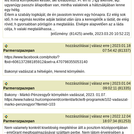
lett volna környékbeli kesser, aki továbbviszi. Pl. én is :) Igy tekintve, tkp.
ugyanúgy passziv állapotban van, mintha valakinek a hátizsákjában lenne
egy hétig.
Értem a szabály logikáját, de én javaslom levinni egy hónapra. Ez elég sok
idő, h ne egymás kezébe adják találat után újra a keresgélők a ládát, de elég
rövid, h gyorsabban pörögjön a megtalálás. Elvégre alapvetően az a láda
célja, h valaki megtalálhassa....
[
előzmény
: (81425) anettx, 2023.03.20 10:52:22]
hozzászólásai
|
válasz erre
| 2023.01.18
Parmerozpazepan
07:54:42 (81337)
https://www.facebook.com/photo/?
fbid=606137288185912&set=a.470798355053140
Bakonyi vadászat a hétvégén, Herend környékén.
hozzászólásai
|
válasz erre
| 2023.01.04
Parmerozpazepan
09:02:11 (81335)
Bakony - Márkó-Pénzesgyőr környékén vadászat, 2023. 01.07.
https://www.hatesz.hu/component/content/article/8-programok/102-vadaszat-
marko-penzesgyor?Itemid=103
hozzászólásai
|
válasz erre
| 2022.12.04
Parmerozpazepan
18:07:34 (81253)
Nem valamely konkrét kisebbség megitélése állt a posztom középpontjában
- emiGrant megfogalmazásával szálltam perbe. Nem látom érvelésében a