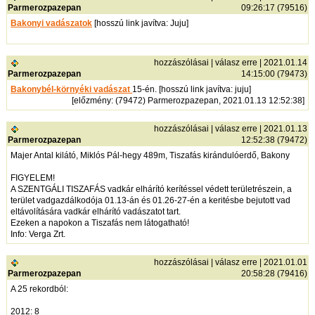
Parmerozpazepan
09:26:17 (79516)
Bakonyi vadászatok
[hosszú link javítva: Juju]
hozzászólásai
|
válasz erre
| 2021.01.14
Parmerozpazepan
14:15:00 (79473)
Bakonybél-környéki vadászat
15-én. [hosszú link javítva: juju]
[
előzmény
: (79472) Parmerozpazepan, 2021.01.13 12:52:38]
hozzászólásai
|
válasz erre
| 2021.01.13
Parmerozpazepan
12:52:38 (79472)
Majer Antal kilátó, Miklós Pál-hegy 489m, Tiszafás kirándulóerdő, Bakony
FIGYELEM!
A SZENTGÁLI TISZAFÁS vadkár elhárító kerítéssel védett területrészein, a
terület vadgazdálkodója 01.13-án és 01.26-27-én a keritésbe bejutott vad
eltávolítására vadkár elhárító vadászatot tart.
Ezeken a napokon a Tiszafás nem látogatható!
Info: Verga Zrt.
hozzászólásai
|
válasz erre
| 2021.01.01
Parmerozpazepan
20:58:28 (79416)
A 25 rekordból:
2012: 8