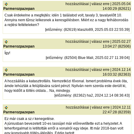
hozzászólásai
|
válasz erre
| 2025.05.04
Parmerozpazepan
14:00:29 (82621)
Csak érdekelne a megfejtés: idén 1 találatod volt, tavaly 3, tavalyelőtt 10.
Annyira nem tűnsz lelkesnek a keresgélésben. Miért ez a nagy felháborodás
a rejtési feltételeken?
[
előzmény
: (82619) klaszlo89, 2025.05.03 22:55:39]
hozzászólásai
|
válasz erre
| 2025.02.27
Parmerozpazepan
13:04:27 (82506)
Így!
[
előzmény
: (82504) Blue Mali, 2025.02.27 11:39:04]
hozzászólásai
|
válasz erre
| 2024.12.14
Parmerozpazepan
16:03:32 (82363)
A hozzáállás a katasztrofális. Nemzetközi fővonal. Ismert probléma évek óta,
ámde lehúzták a felújitására szánt pénzt. Nyilván nem szerda este derült ki,
hogy kidőlt a töltés oldala... Na, mindegy.
[
előzmény
: (82362) ha2, 2024.12.14 08:36:43]
hozzászólásai
|
válasz erre
| 2024.12.11
Parmerozpazepan
22:47:28 (82359)
Ez már csak a sz.r kenegetése.
A júniusban bevezetett 10-es lassújel már előrevetítette ezt a helyzetet. A
teherforgalmat is letiltották erről a vonalról egy ideje. Itt már 2018-ban volt
egy komolyabb töltés-átépítés. Eddig tartott.