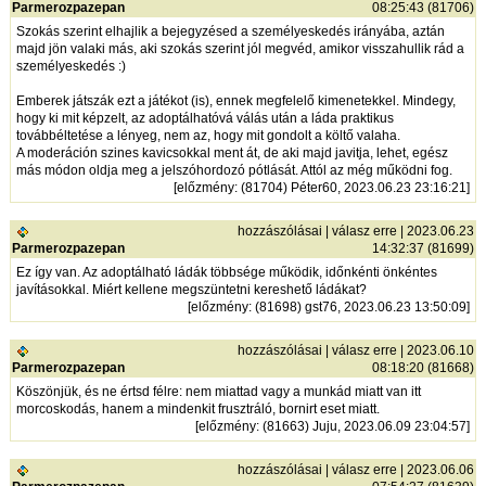
Parmerozpazepan
08:25:43 (81706)
Szokás szerint elhajlik a bejegyzésed a személyeskedés irányába, aztán
majd jön valaki más, aki szokás szerint jól megvéd, amikor visszahullik rád a
személyeskedés :)
Emberek játszák ezt a játékot (is), ennek megfelelő kimenetekkel. Mindegy,
hogy ki mit képzelt, az adoptálhatóvá válás után a láda praktikus
továbbéltetése a lényeg, nem az, hogy mit gondolt a költő valaha.
A moderáción szines kavicsokkal ment át, de aki majd javitja, lehet, egész
más módon oldja meg a jelszóhordozó pótlását. Attól az még működni fog.
[
előzmény
: (81704) Péter60, 2023.06.23 23:16:21]
hozzászólásai
|
válasz erre
| 2023.06.23
Parmerozpazepan
14:32:37 (81699)
Ez így van. Az adoptálható ládák többsége működik, időnkénti önkéntes
javításokkal. Miért kellene megszüntetni kereshető ládákat?
[
előzmény
: (81698) gst76, 2023.06.23 13:50:09]
hozzászólásai
|
válasz erre
| 2023.06.10
Parmerozpazepan
08:18:20 (81668)
Köszönjük, és ne értsd félre: nem miattad vagy a munkád miatt van itt
morcoskodás, hanem a mindenkit frusztráló, bornirt eset miatt.
[
előzmény
: (81663) Juju, 2023.06.09 23:04:57]
hozzászólásai
|
válasz erre
| 2023.06.06