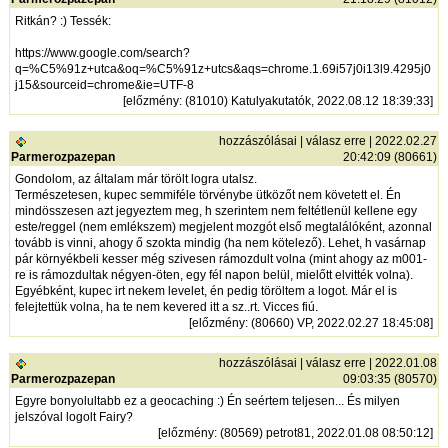
Ritkán? :) Tessék:
https://www.google.com/search?
q=%C5%91z+utca&oq=%C5%91z+utcs&aqs=chrome.1.69i57j0i13l9.4295j0
j15&sourceid=chrome&ie=UTF-8
[
előzmény
: (81010) Katulyakutatók, 2022.08.12 18:39:33]
hozzászólásai
|
válasz erre
| 2022.02.27
Parmerozpazepan
20:42:09 (80661)
Gondolom, az általam már törölt logra utalsz.
Természetesen, kupec semmiféle törvénybe ütközőt nem követett el. Én
mindösszesen azt jegyeztem meg, h szerintem nem feltétlenül kellene egy
este/reggel (nem emlékszem) megjelent mozgót első megtalálóként, azonnal
tovább is vinni, ahogy ő szokta mindig (ha nem kötelező). Lehet, h vasárnap
pár környékbeli kesser még szivesen rámozdult volna (mint ahogy az m001-
re is rámozdultak négyen-öten, egy fél napon belül, mielőtt elvitték volna).
Egyébként, kupec irt nekem levelet, én pedig töröltem a logot. Már el is
felejtettük volna, ha te nem kevered itt a sz..rt. Vicces fiú.
[
előzmény
: (80660) VP, 2022.02.27 18:45:08]
hozzászólásai
|
válasz erre
| 2022.01.08
Parmerozpazepan
09:03:35 (80570)
Egyre bonyolultabb ez a geocaching :) Én seértem teljesen... És milyen
jelszóval logolt Fairy?
[
előzmény
: (80569) petrot81, 2022.01.08 08:50:12]