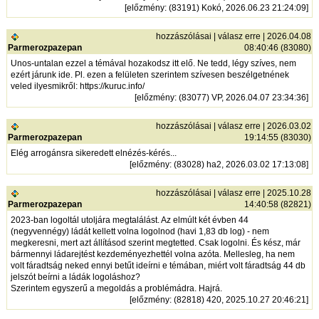
[
előzmény
: (83191) Kokó, 2026.06.23 21:24:09]
hozzászólásai
|
válasz erre
| 2026.04.08
Parmerozpazepan
08:40:46 (83080)
Unos-untalan ezzel a témával hozakodsz itt elő. Ne tedd, légy szíves, nem
ezért járunk ide. Pl. ezen a felületen szerintem szívesen beszélgetnének
veled ilyesmikről:
https://kuruc.info/
[
előzmény
: (83077) VP, 2026.04.07 23:34:36]
hozzászólásai
|
válasz erre
| 2026.03.02
Parmerozpazepan
19:14:55 (83030)
Elég arrogánsra sikeredett elnézés-kérés...
[
előzmény
: (83028) ha2, 2026.03.02 17:13:08]
hozzászólásai
|
válasz erre
| 2025.10.28
Parmerozpazepan
14:40:58 (82821)
2023-ban logoltál utoljára megtalálást. Az elmúlt két évben 44
(negyvennégy) ládát kellett volna logolnod (havi 1,83 db log) - nem
megkeresni, mert azt állításod szerint megtetted. Csak logolni. És kész, már
bármennyi ládarejtést kezdeményezhettél volna azóta. Mellesleg, ha nem
volt fáradtság neked ennyi betűt ideírni e témában, miért volt fáradtság 44 db
jelszót beírni a ládák logoláshoz?
Szerintem egyszerű a megoldás a problémádra. Hajrá.
[
előzmény
: (82818) 420, 2025.10.27 20:46:21]