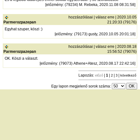
[
előzmény
: (79234) M. Rebeka, 2020.11.08 08:31:58]
hozzászólásai
|
válasz erre
| 2020.10.05
Parmerozpazepan
21:20:33 (79176)
Egyhat szuper, köszi :)
[
előzmény
: (79173) gusty, 2020.10.05 20:01:18]
hozzászólásai
|
válasz erre
| 2020.08.18
Parmerozpazepan
15:56:52 (79076)
OK. Köszi a választ.
[
előzmény
: (79073) Athene+Atesz, 2020.08.17 22:42:16]
Lapozás:
|
1
|
|
|
előző
2
3
következő
Egy lapon megjelenő sorok száma:
új hozzászólás
|
témák listája
Bejelentkezés
név:
jelszó:
tárolás
[
regisztráció
]
[
turistautak.hu
] [
hasznos apróságok
] [
jogi tudnivalók
]