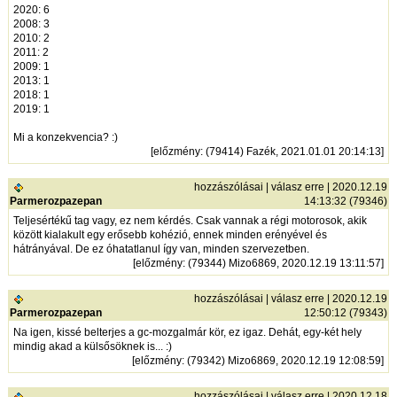
2020: 6
2008: 3
2010: 2
2011: 2
2009: 1
2013: 1
2018: 1
2019: 1
Mi a konzekvencia? :)
[
előzmény
: (79414) Fazék, 2021.01.01 20:14:13]
hozzászólásai
|
válasz erre
| 2020.12.19
Parmerozpazepan
14:13:32 (79346)
Teljesértékű tag vagy, ez nem kérdés. Csak vannak a régi motorosok, akik
között kialakult egy erősebb kohézió, ennek minden erényével és
hátrányával. De ez óhatatlanul így van, minden szervezetben.
[
előzmény
: (79344) Mizo6869, 2020.12.19 13:11:57]
hozzászólásai
|
válasz erre
| 2020.12.19
Parmerozpazepan
12:50:12 (79343)
Na igen, kissé belterjes a gc-mozgalmár kör, ez igaz. Dehát, egy-két hely
mindig akad a külsősöknek is... :)
[
előzmény
: (79342) Mizo6869, 2020.12.19 12:08:59]
hozzászólásai
|
válasz erre
| 2020.12.18