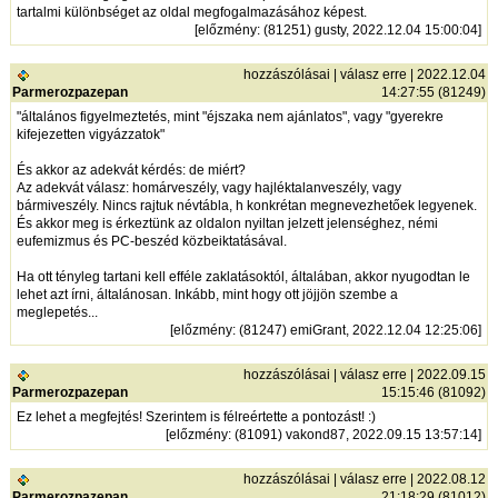
tartalmi különbséget az oldal megfogalmazásához képest.
[
előzmény
: (81251) gusty, 2022.12.04 15:00:04]
hozzászólásai
|
válasz erre
| 2022.12.04
Parmerozpazepan
14:27:55 (81249)
"általános figyelmeztetés, mint "éjszaka nem ajánlatos", vagy "gyerekre
kifejezetten vigyázzatok"
És akkor az adekvát kérdés: de miért?
Az adekvát válasz: homárveszély, vagy hajléktalanveszély, vagy
bármiveszély. Nincs rajtuk névtábla, h konkrétan megnevezhetőek legyenek.
És akkor meg is érkeztünk az oldalon nyiltan jelzett jelenséghez, némi
eufemizmus és PC-beszéd közbeiktatásával.
Ha ott tényleg tartani kell efféle zaklatásoktól, általában, akkor nyugodtan le
lehet azt írni, általánosan. Inkább, mint hogy ott jöjjön szembe a
meglepetés...
[
előzmény
: (81247) emiGrant, 2022.12.04 12:25:06]
hozzászólásai
|
válasz erre
| 2022.09.15
Parmerozpazepan
15:15:46 (81092)
Ez lehet a megfejtés! Szerintem is félreértette a pontozást! :)
[
előzmény
: (81091) vakond87, 2022.09.15 13:57:14]
hozzászólásai
|
válasz erre
| 2022.08.12
Parmerozpazepan
21:18:29 (81012)