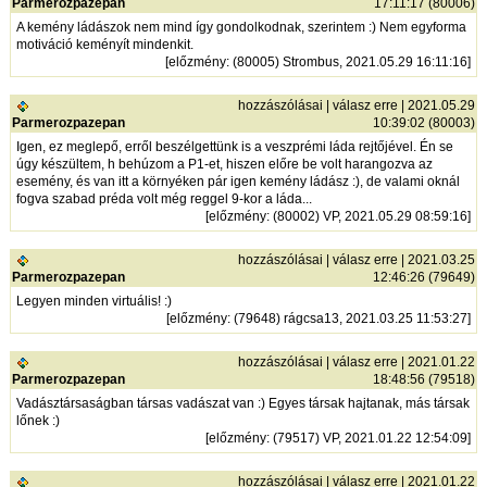
Parmerozpazepan
17:11:17 (80006)
A kemény ládászok nem mind így gondolkodnak, szerintem :) Nem egyforma
motiváció keményít mindenkit.
[
előzmény
: (80005) Strombus, 2021.05.29 16:11:16]
hozzászólásai
|
válasz erre
| 2021.05.29
Parmerozpazepan
10:39:02 (80003)
Igen, ez meglepő, erről beszélgettünk is a veszprémi láda rejtőjével. Én se
úgy készültem, h behúzom a P1-et, hiszen előre be volt harangozva az
esemény, és van itt a környéken pár igen kemény ládász :), de valami oknál
fogva szabad préda volt még reggel 9-kor a láda...
[
előzmény
: (80002) VP, 2021.05.29 08:59:16]
hozzászólásai
|
válasz erre
| 2021.03.25
Parmerozpazepan
12:46:26 (79649)
Legyen minden virtuális! :)
[
előzmény
: (79648) rágcsa13, 2021.03.25 11:53:27]
hozzászólásai
|
válasz erre
| 2021.01.22
Parmerozpazepan
18:48:56 (79518)
Vadásztársaságban társas vadászat van :) Egyes társak hajtanak, más társak
lőnek :)
[
előzmény
: (79517) VP, 2021.01.22 12:54:09]
hozzászólásai
|
válasz erre
| 2021.01.22