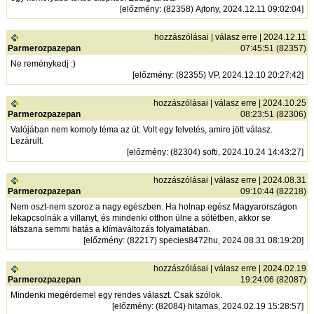
[
előzmény
: (82358) Ajtony, 2024.12.11 09:02:04]
hozzászólásai
|
válasz erre
| 2024.12.11
Parmerozpazepan
07:45:51 (82357)
Ne reménykedj :)
[
előzmény
: (82355) VP, 2024.12.10 20:27:42]
hozzászólásai
|
válasz erre
| 2024.10.25
Parmerozpazepan
08:23:51 (82306)
Valójában nem komoly téma az út. Volt egy felvetés, amire jött válasz.
Lezárult.
[
előzmény
: (82304) softi, 2024.10.24 14:43:27]
hozzászólásai
|
válasz erre
| 2024.08.31
Parmerozpazepan
09:10:44 (82218)
Nem oszt-nem szoroz a nagy egészben. Ha holnap egész Magyarországon
lekapcsolnák a villanyt, és mindenki otthon ülne a sötétben, akkor se
látszana semmi hatás a klímaváltozás folyamatában.
[
előzmény
: (82217) species8472hu, 2024.08.31 08:19:20]
hozzászólásai
|
válasz erre
| 2024.02.19
Parmerozpazepan
19:24:06 (82087)
Mindenki megérdemel egy rendes választ. Csak szólok.
[
előzmény
: (82084) hitamas, 2024.02.19 15:28:57]