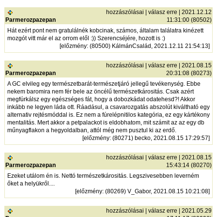
hozzászólásai
|
válasz erre
| 2021.12.12
Parmerozpazepan
11:31:00 (80502)
Hát ezért pont nem gratulálnék kobcinak, számos, általam találatra kinézett
mozgót vitt már el az orrom elől :)) Szerencséjére, hozott is :)
[
előzmény
: (80500) KálmánCsalád, 2021.12.11 21:54:13]
hozzászólásai
|
válasz erre
| 2021.08.15
Parmerozpazepan
20:31:08 (80273)
A GC elvileg egy természetbarát-természetjáró jellegű tevékenység. Ebbe
nekem baromira nem fér bele az öncélű természetkárositás. Csak azért
megfúrkálsz egy egészséges fát, hogy a dobozkádat odatehesd?! Akkor
inkább ne legyen láda ott. Ráadásul, a csavarozgatás abszolút kiváltható egy
alternativ rejtésmóddal is. Ez nem a fúrelépnitilos kategória, ez egy kártékony
mentalitás. Mert akkor a petpalackot is eldobhatom, mit számit az az egy db
műnyagflakon a hegyoldalban, attól még nem pusztul ki az erdő.
[
előzmény
: (80271) becko, 2021.08.15 17:29:57]
hozzászólásai
|
válasz erre
| 2021.08.15
Parmerozpazepan
15:43:14 (80270)
Ezeket utálom én is. Nettó természetkárositás. Legszivesebben leverném
őket a helyükről....
[
előzmény
: (80269) V_Gabor, 2021.08.15 10:21:08]
hozzászólásai
|
válasz erre
| 2021.05.29