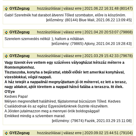
GYEZegzug
hozzászólásai
|
válasz erre
| 2021.06.22 16:31:48 (80147)
Gabi! Szeretnék hat darabot átvenni Tőled szombaton, előre is köszönöm.
[
előzmény
: (80144) Blue Mali, 2021.06.22 13:09:45]
GYEZegzug
hozzászólásai
|
válasz erre
| 2021.04.20 20:53:07 (79868)
Szerelem szenvedés nélkül :), hallom a nótában.
[
előzmény
: (79865) Ajtony, 2021.04.20 19:28:43]
GYEZegzug
hozzászólásai
|
válasz erre
| 2021.03.29 15:42:33 (79678)
Vagy tizenöt éve vettem egy százéves vályogházat kétszáz méterre a
Romtemplomhoz.
Tisztaszoba, konyha a bejárattal, ebből előtér lett amerikai konyhával,
vizesblokkal, végül nappali.
A ház tetejét a nappalinál megnyújtattam jó öt méterrel, ez lett a terasz,
nagy ablakot, ajtót törettem a nappali hátsó falába a teraszra. Itt élek.
O'Eye
Kedves Papa!
Mélyen megrendített halálhíred, fájdalommal búcsúzom Tőled. Kedves
Családodnak és az egész Egyesületünknek őszinte részvétem.
A Jóisten jutalmazzon meg a mennyei örök boldogsággal!
Emléked mindig a szívemben marad.
[
előzmény
: (79674) Fazék, 2021.03.29 15:11:08]
GYEZegzug
hozzászólásai
|
válasz erre
| 2020.09.02 15:44:51 (79104)