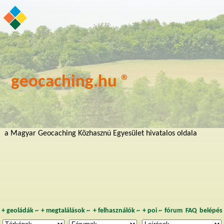
geocaching.hu ®
a Magyar Geocaching Közhasznú Egyesület hivatalos oldala
+
geoládák
~
+
megtalálások
~
+
felhasználók
~
+
poi
~
fórum
FAQ
belépés