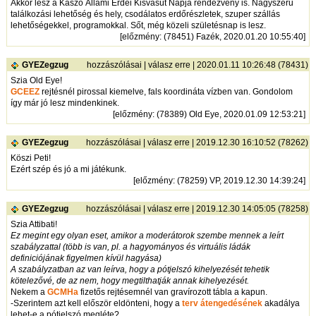
Akkor lesz a Kaszó Állami Erdei Kisvasút Napja rendezvény is. Nagyszerű
találkozási lehetőség és hely, csodálatos erdőrészletek, szuper szállás
lehetőségekkel, programokkal. Sőt, még közeli születésnap is lesz.
[
előzmény
: (78451) Fazék, 2020.01.20 10:55:40]
GYEZegzug
hozzászólásai
|
válasz erre
| 2020.01.11 10:26:48 (78431)
Szia Old Eye!
GCEEZ
rejtésnél pirossal kiemelve, fals koordináta vízben van. Gondolom
így már jó lesz mindenkinek.
[
előzmény
: (78389) Old Eye, 2020.01.09 12:53:21]
GYEZegzug
hozzászólásai
|
válasz erre
| 2019.12.30 16:10:52 (78262)
Köszi Peti!
Ezért szép és jó a mi játékunk.
[
előzmény
: (78259) VP, 2019.12.30 14:39:24]
GYEZegzug
hozzászólásai
|
válasz erre
| 2019.12.30 14:05:05 (78258)
Szia Attibati!
Ez megint egy olyan eset, amikor a moderátorok szembe mennek a leírt
szabályzattal (több is van, pl. a hagyományos és virtuális ládák
definiciójának figyelmen kívül hagyása)
A szabályzatban az van leírva, hogy a pótjelszó kihelyezését tehetik
kötelezővé, de az nem, hogy megtilthatják annak kihelyezését.
Nekem a
GCMHa
fizetős rejtésemnél van gravírozott tábla a kapun.
-Szerintem azt kell először eldönteni, hogy a
terv átengedésének
akadálya
lehet-e a pótjelszó megléte?