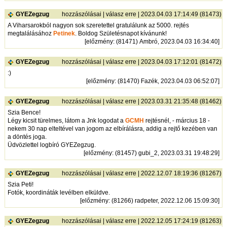
GYEZegzug
hozzászólásai
|
válasz erre
| 2023.04.03 17:14:49 (81473)
A Viharsarokból nagyon sok szeretettel gratulálunk az 5000. rejtés
megtalálásához
Petinek
. Boldog Születésnapot kívánunk!
[
előzmény
: (81471) Ambró, 2023.04.03 16:34:40]
GYEZegzug
hozzászólásai
|
válasz erre
| 2023.04.03 17:12:01 (81472)
:)
[
előzmény
: (81470) Fazék, 2023.04.03 06:52:07]
GYEZegzug
hozzászólásai
|
válasz erre
| 2023.03.31 21:35:48 (81462)
Szia Bence!
Légy kicsit türelmes, látom a Jnk logodat a
GCMH
rejtésnél, - március 18 -
nekem 30 nap elteltével van jogom az elbírálásra, addig a rejtő kezében van
a döntés joga.
Üdvözlettel logbíró GYEZegzug.
[
előzmény
: (81457) gubi_2, 2023.03.31 19:48:29]
GYEZegzug
hozzászólásai
|
válasz erre
| 2022.12.07 18:19:36 (81267)
Szia Peti!
Fotók, koordináták levélben elküldve.
[
előzmény
: (81266) radpeter, 2022.12.06 15:09:30]
GYEZegzug
hozzászólásai
|
válasz erre
| 2022.12.05 17:24:19 (81263)