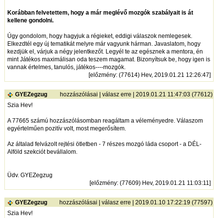
Korábban felvetettem, hogy a már meglévő mozgók szabályait is át
kellene gondolni.
Úgy gondolom, hogy hagyjuk a régieket, eddigi válaszok nemlegesek.
Elkezdtél egy új tematikát melyre már vagyunk hárman. Javaslatom, hogy
kezdjük el, várjuk a négy jelentkezőt. Legyél te az egésznek a mentora, én
mint Játékos maximálisan oda teszem magamat. Bizonyítsuk be, hogy igen is
vannak értelmes, tanulós, játékos----mozgók.
[
előzmény
: (77614) Hev, 2019.01.21 12:26:47]
GYEZegzug
hozzászólásai
|
válasz erre
| 2019.01.21 11:47:03 (77612)
Szia Hev!
A 77665 számú hozzászólásomban reagáltam a véleményedre. Válaszom
egyértelműen pozitív volt, most megerősítem.
Az általad felvázolt rejtési ötletben - 7 részes mozgó láda csoport - a DÉL-
Alföld szekciót bevállalom.
Üdv. GYEZegzug
[
előzmény
: (77609) Hev, 2019.01.21 11:03:11]
GYEZegzug
hozzászólásai
|
válasz erre
| 2019.01.10 17:22:19 (77597)
Szia Hev!