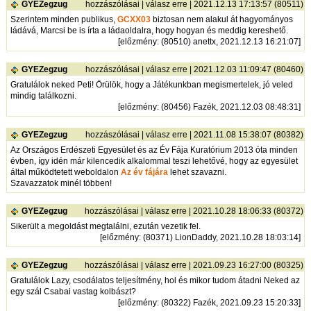
GYEZegzug
hozzászólásai
|
válasz erre
| 2021.12.13 17:13:57 (80511)
Szerintem minden publikus,
GCXX03
biztosan nem alakul át hagyományos
ládává, Marcsi be is írta a ládaoldalra, hogy hogyan és meddig kereshető.
[
előzmény
: (80510) anettx, 2021.12.13 16:21:07]
GYEZegzug
hozzászólásai
|
válasz erre
| 2021.12.03 11:09:47 (80460)
Gratulálok neked Peti! Örülök, hogy a Játékunkban megismertelek, jó veled
mindig találkozni.
[
előzmény
: (80456) Fazék, 2021.12.03 08:48:31]
GYEZegzug
hozzászólásai
|
válasz erre
| 2021.11.08 15:38:07 (80382)
Az Országos Erdészeti Egyesület és az Év Fája Kuratórium 2013 óta minden
évben, így idén már kilencedik alkalommal teszi lehetővé, hogy az egyesület
által működtetett weboldalon
Az év fájára
lehet szavazni.
Szavazzatok minél többen!
GYEZegzug
hozzászólásai
|
válasz erre
| 2021.10.28 18:06:33 (80372)
Sikerült a megoldást megtalálni, ezután vezetik fel.
[
előzmény
: (80371) LionDaddy, 2021.10.28 18:03:14]
GYEZegzug
hozzászólásai
|
válasz erre
| 2021.09.23 16:27:00 (80325)
Gratulálok Lazy, csodálatos teljesítmény, hol és mikor tudom átadni Neked az
egy szál Csabai vastag kolbászt?
[
előzmény
: (80322) Fazék, 2021.09.23 15:20:33]