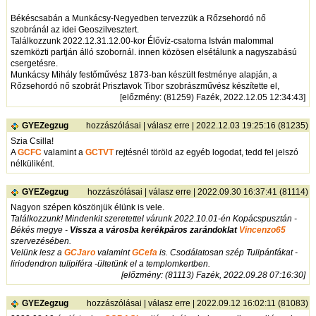
Békéscsabán a Munkácsy-Negyedben tervezzük a Rőzsehordó nő
szobránál az idei Geoszilvesztert.
Találkozzunk 2022.12.31.12.00-kor Élővíz-csatorna István malommal
szemközti partján álló szobornál. innen közösen elsétálunk a nagyszabású
csergetésre.
Munkácsy Mihály festőművész 1873-ban készült festménye alapján, a
Rőzsehordó nő szobrát Prisztavok Tibor szobrászművész készítette el,
[
előzmény
: (81259) Fazék, 2022.12.05 12:34:43]
GYEZegzug
hozzászólásai
|
válasz erre
| 2022.12.03 19:25:16 (81235)
Szia Csilla!
A
GCFC
valamint a
GCTVT
rejtésnél töröld az egyéb logodat, tedd fel jelszó
nélküliként.
GYEZegzug
hozzászólásai
|
válasz erre
| 2022.09.30 16:37:41 (81114)
Nagyon szépen köszönjük élünk is vele.
Találkozzunk! Mindenkit szeretettel várunk 2022.10.01-én Kopácspusztán -
Békés megye -
Vissza a városba kerékpáros zarándoklat
Vincenzo65
szervezésében.
Velünk lesz a
GCJaro
valamint
GCefa
is. Csodálatosan szép Tulipánfákat -
liriodendron tulipiféra -ültetünk el a templomkertben.
[
előzmény
: (81113) Fazék, 2022.09.28 07:16:30]
GYEZegzug
hozzászólásai
|
válasz erre
| 2022.09.12 16:02:11 (81083)