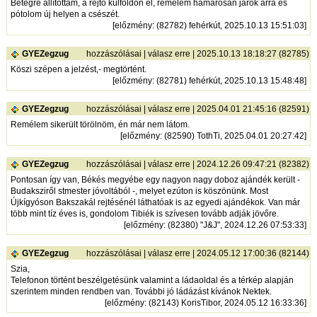
Betegre állítottam, a rejtő külföldön él, remélem hamarosan járok arra és
pótolom új helyen a csészét.
[
előzmény
: (82782) fehérkút, 2025.10.13 15:51:03]
GYEZegzug
hozzászólásai
|
válasz erre
| 2025.10.13 18:18:27 (82785)
Köszi szépen a jelzést,- megtörtént.
[
előzmény
: (82781) fehérkút, 2025.10.13 15:48:48]
GYEZegzug
hozzászólásai
|
válasz erre
| 2025.04.01 21:45:16 (82591)
Remélem sikerült törölnöm, én már nem látom.
[
előzmény
: (82590) TothTi, 2025.04.01 20:27:42]
GYEZegzug
hozzászólásai
|
válasz erre
| 2024.12.26 09:47:21 (82382)
Pontosan így van, Békés megyébe egy nagyon nagy doboz ajándék került -
Budaksziről stmester jóvoltából -, melyet ezúton is köszönünk. Most
Újkígyóson Bakszakál rejtésénél láthatóak is az egyedi ajándékok. Van már
több mint tíz éves is, gondolom Tibiék is szívesen tovább adják jövőre.
[
előzmény
: (82380) "J&J", 2024.12.26 07:53:33]
GYEZegzug
hozzászólásai
|
válasz erre
| 2024.05.12 17:00:36 (82144)
Szia,
Telefonon történt beszélgetésünk valamint a ládaoldal és a térkép alapján
szerintem minden rendben van. További jó ládázást kívánok Nektek.
[
előzmény
: (82143) KorisTibor, 2024.05.12 16:33:36]