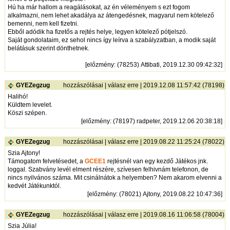
Hú ha már hallom a reagálásokat, az én véleményem s ezt fogom
alkalmazni, nem lehet akadálya az átengedésnek, magyarul nem kötelező
bemenni, nem kell fizetni.
Ebből adódik ha fizetős a rejtés helye, legyen kötelező pótjelszó.
Saját gondolataim, ez sehol nincs így leírva a szabályzatban, a modik saját
belátásuk szerint dönthetnek.
[
előzmény
: (78253) Attibati, 2019.12.30 09:42:32]
GYEZegzug
hozzászólásai
|
válasz erre
| 2019.12.08 11:57:42 (78198)
Halihó!
Küldtem levelet.
Köszi szépen.
[
előzmény
: (78197) radpeter, 2019.12.06 20:38:18]
GYEZegzug
hozzászólásai
|
válasz erre
| 2019.08.22 11:25:24 (78022)
Szia Ajtony!
Támogatom felvetésedet, a
GCEE1
rejtésnél van egy kezdő Játékos jnk.
loggal. Szabvány levél elment részére, szívesen felhivnám telefonon, de
nincs nyilvános száma. Mit csinálnátok a helyemben? Nem akarom elvenni a
kedvét Játékunktól.
[
előzmény
: (78021) Ajtony, 2019.08.22 10:47:36]
GYEZegzug
hozzászólásai
|
válasz erre
| 2019.08.16 11:06:58 (78004)
Szia Júlia!