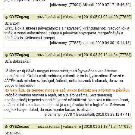
joga a rejtő kezében van.
[
előzmény
: (77904) Attibati, 2019.07.17 15:46:39]
GYEZegzug
hozzászólásai
|
válasz erre
| 2019.05.01 03:44:20 (77829)
Szia Zoli!
Gratulálok a sikeres pályázathoz s a nagyszerű kiránduláshoz. Nagyon jók a
fotók, a zenei aláfestéssel. Kérjük a pályázati anyagokat, megpróbálják a
békésiek is. Kellemes Ünnepet.
[
előzmény
: (77827) tapiapi, 2019.04.30 19:14:13]
GYEZegzug
hozzászólásai
|
válasz erre
| 2019.03.29 12:44:34 (77788)
Szia Bakszakáll!
Jó látni az új Békés megyei kessereket, mert így valóban van értelme
munkánknak. Örülök a sikereidnek, valamikor én is így kezdtem. Élvezd e
JÁTÉK-nak minden szépségét, örömét, néha lesznek kudarcok, de az ne
vegye el kedvedet.
Ha van láda, de tényleg nincs jelszó, akkor beír(ok) ide a fórumra például.
.
Próbáld ilyenkor felhívni a rejtőt, ott a telefonszáma. Sikertelenség
esetén,csinálj képeket s tedd fel jelszó nélküliként. Nem kell a fórumra írnod,
a láda oldal sok mindent elbír s látja a rejtő valamint a logbíró is. Szívesen
segítek ha gondolod, de más mentor társam is ott van.
[
előzmény
: (77787) Bakszakáll, 2019.03.29 11:47:41]
GYEZegzug
hozzászólásai
|
válasz erre
| 2019.01.21 13:41:24 (77615)
Szia Hev!