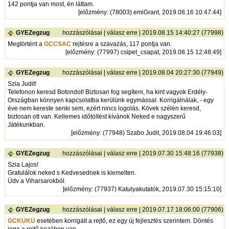
142 pontja van most, én láttam.
[
előzmény
: (78003) emiGrant, 2019.08.16 10:47:44]
GYEZegzug
hozzászólásai
|
válasz erre
| 2019.08.15 14:40:27 (77998)
Megtörtént a
GCCSAC
rejtésre a szavazás, 117 pontja van.
[
előzmény
: (77997) csipet_csapat, 2019.08.15 12:48:49]
GYEZegzug
hozzászólásai
|
válasz erre
| 2019.08.04 20:27:30 (77949)
Szia Judit!
Telefonon keresd Botondot! Biztosan fog segíteni, ha kint vagyok Erdély-
Országban könnyen kapcsolatba kerülünk egymással. Korrigálnálak, - egy
éve nem kereste senki sem, ezért nincs logolás. Kövek szélén keresd,
biztosan ott van. Kellemes időtöltést kívánok Neked e nagyszerű
Játékunkban.
[
előzmény
: (77948) Szabo Judit, 2019.08.04 19:46:03]
GYEZegzug
hozzászólásai
|
válasz erre
| 2019.07.30 15:48:16 (77938)
Szia Lajos!
Gratulálok neked s Kedvesednek is kiemelten.
Üdv a Viharsarokból.
[
előzmény
: (77937) Katulyakutatók, 2019.07.30 15:15:10]
GYEZegzug
hozzászólásai
|
válasz erre
| 2019.07.17 18:06:00 (77906)
GCKUKU
esetében korrigált a rejtő, ez egy új fejlesztés szerintem. Döntés