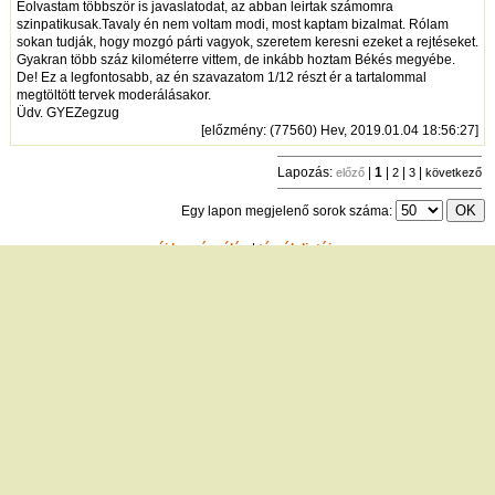
Eolvastam többször is javaslatodat, az abban leirtak számomra
szinpatikusak.Tavaly én nem voltam modi, most kaptam bizalmat. Rólam
sokan tudják, hogy mozgó párti vagyok, szeretem keresni ezeket a rejtéseket.
Gyakran több száz kilométerre vittem, de inkább hoztam Békés megyébe.
De! Ez a legfontosabb, az én szavazatom 1/12 részt ér a tartalommal
megtöltött tervek moderálásakor.
Üdv. GYEZegzug
[
előzmény
: (77560) Hev, 2019.01.04 18:56:27]
Lapozás:
|
1
|
|
|
előző
2
3
következő
Egy lapon megjelenő sorok száma:
új hozzászólás
|
témák listája
Bejelentkezés
név:
jelszó:
tárolás
[
regisztráció
]
[
turistautak.hu
] [
hasznos apróságok
] [
jogi tudnivalók
]
[
e-mail
] [
impresszum
]