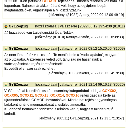
2022.08.10-én jártunk a
GCBAGL
rejtésednél, minden rendben volt írom is a
logomban. Sajnos már akkor látható volt, hogy az egyiptomi bogár
megtámadta őket. Vigasztaljon a Mi osztályzatunk!
[
előzmény
: (81082) Ajtony, 2022.09.12 09:49:19]
GYEZegzug
hozzászólásai
|
válasz erre
| 2022.08.12 19:54:39 (81011)
:):) Igazságod van Lajoskám:):):) Üdv. Nektek.
[
előzmény
: (81010) Katulyakutatók, 2022.08.12 18:39:33]
GYEZegzug
hozzászólásai
|
válasz erre
| 2022.08.12 15:20:56 (81009)
Az nem támadó őz volt, csupán Te mentél bele a "vadcsapásba", magyarul
az ő utcájába. A szerencse veled volt, tanulság ne használjuk a
vadcsapásokat a rejtés keresésekor!!!
Egyedüli ellenszer csak ez lehet.
[
előzmény
: (81008) feketel, 2022.08.12 14:19:30]
GYEZegzug
hozzászólásai
|
válasz erre
| 2021.12.14 09:16:13 (80520)
V. Gábor által koordinált családi esemény kategóriából eddig a
GCXX02
,
GCXX05
,
GCXX11
,
GCXX13
,
GCXX14
,
GCXX16
rejtés gazdája kérte az
ujramoderálást a GCMODI bevonásával. Mind a hat rejtés hagyományos
ládaként történő megmaradását a testület támogatta.
Különböző fórumokon többször is leírásra került, hogy ezt minden rejtő
kérheti.
[
előzmény
: (80511) GYEZegzug, 2021.12.13 17:13:57]