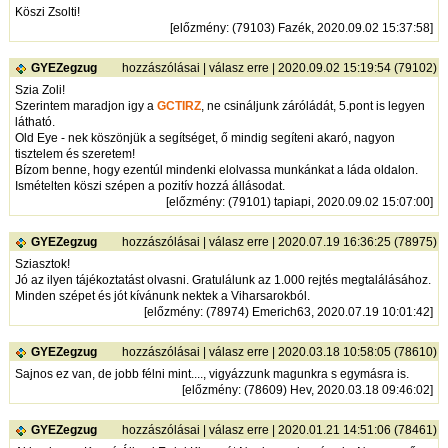
Köszi Zsolti!
[
előzmény
: (79103) Fazék, 2020.09.02 15:37:58]
GYEZegzug
hozzászólásai
|
válasz erre
| 2020.09.02 15:19:54 (79102)
Szia Zoli!
Szerintem maradjon igy a
GCTIRZ
, ne csináljunk záróládát, 5.pont is legyen
látható.
Old Eye - nek köszönjük a segítséget, ő mindig segíteni akaró, nagyon
tisztelem és szeretem!
Bízom benne, hogy ezentúl mindenki elolvassa munkánkat a láda oldalon.
Ismételten köszi szépen a pozitív hozzá állásodat.
[
előzmény
: (79101) tapiapi, 2020.09.02 15:07:00]
GYEZegzug
hozzászólásai
|
válasz erre
| 2020.07.19 16:36:25 (78975)
Sziasztok!
Jó az ilyen tájékoztatást olvasni. Gratulálunk az 1.000 rejtés megtalálásához.
Minden szépet és jót kívánunk nektek a Viharsarokból.
[
előzmény
: (78974) Emerich63, 2020.07.19 10:01:42]
GYEZegzug
hozzászólásai
|
válasz erre
| 2020.03.18 10:58:05 (78610)
Sajnos ez van, de jobb félni mint...., vigyázzunk magunkra s egymásra is.
[
előzmény
: (78609) Hev, 2020.03.18 09:46:02]
GYEZegzug
hozzászólásai
|
válasz erre
| 2020.01.21 14:51:06 (78461)