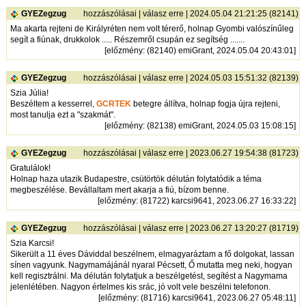
GYEZegzug
hozzászólásai
|
válasz erre
| 2024.05.04 21:21:25 (82141)
Ma akarta rejteni de Királyréten nem volt térerő, holnap Gyombi valószínűleg
segít a fiúnak, drukkolok ..... Részemről csupán ez segítség .......
[
előzmény
: (82140) emiGrant, 2024.05.04 20:43:01]
GYEZegzug
hozzászólásai
|
válasz erre
| 2024.05.03 15:51:32 (82139)
Szia Júlia!
Beszéltem a kesserrel,
GCRTEK
betegre állítva, holnap fogja újra rejteni,
most tanulja ezt a "szakmát".
[
előzmény
: (82138) emiGrant, 2024.05.03 15:08:15]
GYEZegzug
hozzászólásai
|
válasz erre
| 2023.06.27 19:54:38 (81723)
Gratulálok!
Holnap haza utazik Budapestre, csütörtök délután folytatódik a téma
megbeszélése. Bevállaltam mert akarja a fiú, bízom benne.
[
előzmény
: (81722) karcsi9641, 2023.06.27 16:33:22]
GYEZegzug
hozzászólásai
|
válasz erre
| 2023.06.27 13:20:27 (81719)
Szia Karcsi!
Sikerült a 11 éves Dáviddal beszélnem, elmagyaráztam a fő dolgokat, lassan
sínen vagyunk. Nagymamájánál nyaral Pécsett, Ő mutatta meg neki, hogyan
kell regisztrálni. Ma délután folytatjuk a beszélgetést, segítést a Nagymama
jelenlétében. Nagyon értelmes kis srác, jó volt vele beszélni telefonon.
[
előzmény
: (81716) karcsi9641, 2023.06.27 05:48:11]