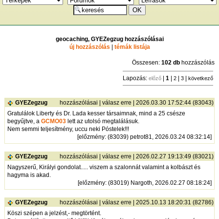
geocaching, GYEZegzug hozzászólásai
új hozzászólás
|
témák listája
Összesen:
102 db
hozzászólás
Lapozás:
|
1
|
|
|
előző
2
3
következő
GYEZegzug
hozzászólásai
|
válasz erre
| 2026.03.30 17:52:44 (83043)
Gratulálok Liberty és Dr. Lada kesser társaimnak, mind a 25 csésze
begyűjtve, a
GCMO03
lett az utolsó megtalálásuk.
Nem semmi teljesítmény, uccu neki Póstelek!!!
[
előzmény
: (83039) petrot81, 2026.03.24 08:32:14]
GYEZegzug
hozzászólásai
|
válasz erre
| 2026.02.27 19:13:49 (83021)
Nagyszerű, Királyi gondolat..... viszem a szalonnát valamint a kolbászt és
hagyma is akad.
[
előzmény
: (83019) Nargoth, 2026.02.27 08:18:24]
GYEZegzug
hozzászólásai
|
válasz erre
| 2025.10.13 18:20:31 (82786)
Köszi szépen a jelzést,- megtörtént.