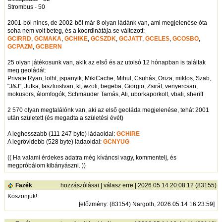
Strombus - 50
2001-ből nincs, de 2002-ből már 8 olyan ládánk van, ami megjelenése óta
soha nem volt beteg, és a koordinátája se változott:
GCIRRD
,
GCMAKA
,
GCHIKE
,
GCSZDK
,
GCJATT
,
GCELES
,
GCOSBO
,
GCPAZM
,
GCBERN
25 olyan játékosunk van, akik az első és az utolsó 12 hónapban is találtak
meg geoládát:
Private Ryan, lotht, jspanyik, MikiCache, Mihul, Csuhás, Oriza, miklos, Szab,
"J&J", Jutka, laszloistvan, kl, wzoli, begeba, Giorgio, Zsiráf, venyercsan,
mokusors, álomfogók, Schmauder Tamás, Ati, uborkaporkolt, vbali, sheriff
2 570 olyan megtalálónk van, aki az első geoláda megjelenése, tehát 2001
után született (és megadta a születési évét)
A leghosszabb (111 247 byte) ládaoldal:
GCHIRE
A legrövidebb (528 byte) ládaoldal:
GCNYUG
(( Ha valami érdekes adatra még kíváncsi vagy, kommentelj, és
megpróbálom kibányászni. ))
Fazék
hozzászólásai
|
válasz erre
| 2026.05.14 20:08:12 (83155)
Köszönjük!
[
előzmény
: (83154) Nargoth, 2026.05.14 16:23:59]