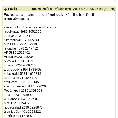
Fazék
hozzászólásai
|
válasz erre
| 2026.07.08 09:26:54 (83225)
Egy toplista a tartalmas logot írókról, csak az 1 millió betű fölötti
billentyűvirtuózok.
szépíró - logok száma - betűk száma
macikupac 3989 4052759
tudo 3508 3193541
Strombus 4616 3005741
Mikulás 5629 2857939
lelcache 4878 2747712
VP 5815 2512402
Attibati 5023 2352341
N.Zs. 4885 2313129
Liberty 5024 2006710
LionDaddy 3464 1733463
kobcikrajci 5571 1655345
Dr.Lada 4671 1645720
emiGrant 3663 1563145
kivancsifancsi 3849 1472029
Pogánypeti 2686 1398598
lagaf 1173 1293990
V_Gabor 4204 1293508
NZs 1121 1259193
nogacsalad 2290 1228870
álomfogók 4401 1228222
Fazék 5143 1210972