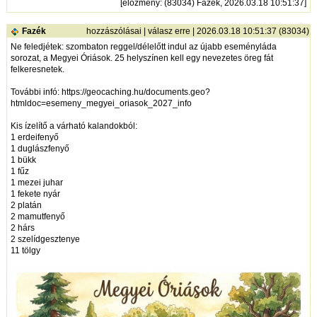
[
előzmény
: (83034) Fazék, 2026.03.18 10:51:37]
Fazék
hozzászólásai
|
válasz erre
| 2026.03.18 10:51:37 (83034)
Ne feledjétek: szombaton reggel/délelőtt indul az újabb eseményláda
sorozat, a Megyei Óriások. 25 helyszínen kell egy nevezetes öreg fát
felkeresnetek.
További infó:
https://geocaching.hu/documents.geo?
htmldoc=esemeny_megyei_oriasok_2027_info
Kis ízelítő a várható kalandokból:
1 erdeifenyő
1 duglászfenyő
1 bükk
1 fűz
1 mezei juhar
1 fekete nyár
2 platán
2 mamutfenyő
2 hárs
2 szelídgesztenye
11 tölgy