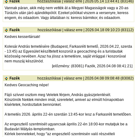
Fazék
hozzászólásai
|
válasz erre
| 2026.05.14 13:44:41 (83146)
Vannak páran, akik még nem vették át a Megyei Magasságok vagy a 20-as
Túrázós után járó ajándékpólót. Ezeket pólókat viszem a versenyre, keress
engem, és odaadom. Vagy általában is: keress bármikor, és odaadom.
Fazék
hozzászólásai
|
válasz erre
| 2026.04.18 09:10:23 (83112)
Kedves kessertársak!
Kolesár András temetésére (Budapest, Farkasréti temető, 2026.04.22, szerda
- 13:45) az Egyesület készíttetett koszorút a geocaching és a turistautak
közösség nevében. Azaz ha jössz a temetésre, saját virággal / koszorúval
nem muszáj készülnöd.
[
előzmény
: (83081) Fazék, 2026.04.08 08:41:21]
Fazék
hozzászólásai
|
válasz erre
| 2026.04.08 09:08:48 (83082)
Kedves Geocaching népe!
Fájó szívvel osztom meg Veletek férjem, András gyászjelentését.
Köszönök Nektek minden imát, szeretetet, amivel az elmúlt hónapokban
kísértetek, hordoztatok bennünket.
A temetés 2026. április 22-én szerdán 13:45-kor lesz a Farkasréti temetőben.
Az engesztelő szentmisét ugyancsak április 22-én 18:00-kor mutatjuk be a
Budavári Mátyás-templomban.
Kérlek benneteket, hogy "az engesztelő szentmisén való részvételi