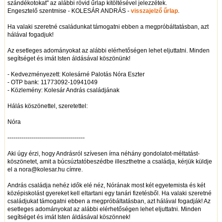
szándékotokat" az alábbi rövid űrlap kitöltésével jelezzétek.
Engesztelő szentmise - KOLESÁR ANDRÁS -
visszajelző űrlap
.
Ha valaki szeretné családunkat támogatni ebben a megpróbáltatásban, azt
hálával fogadjuk!
Az esetleges adományokat az alábbi elérhetőségen lehet eljuttatni. Minden
segítséget és imát Isten áldásával köszönünk!
- Kedvezményezett: Kolesárné Palotás Nóra Eszter
- OTP bank: 11773092-10941049
- Közlemény: Kolesár András családjának
Hálás köszönettel, szeretettel:
Nóra
---------------------------------------
Aki úgy érzi, hogy Andrásról szívesen írna néhány gondolatot-méltatást-
köszönetet, amit a búcsúztatóbeszédbe illeszthetne a családja, kérjük küldje
el a nora@kolesar.hu címre.
András családja nehéz idők elé néz, Nórának most két egyetemista és két
középiskolást gyereket kell eltartani egy tanári fizetésből. Ha valaki szeretné
családjukat támogatni ebben a megpróbáltatásban, azt hálával fogadják! Az
esetleges adományokat az alábbi elérhetőségen lehet eljuttatni. Minden
segítséget és imát Isten áldásával köszönnek!