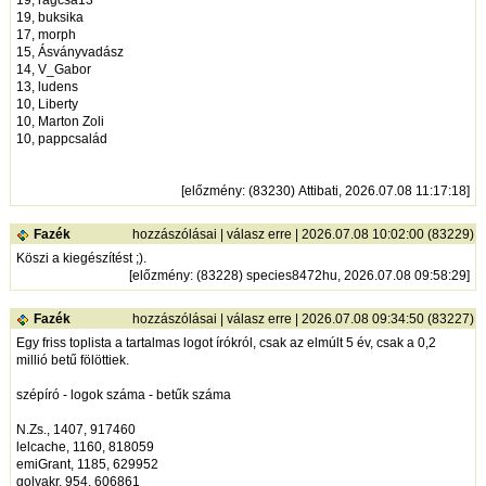
19, rágcsa13
19, buksika
17, morph
15, Ásványvadász
14, V_Gabor
13, ludens
10, Liberty
10, Marton Zoli
10, pappcsalád
[
előzmény
: (83230) Attibati, 2026.07.08 11:17:18]
Fazék
hozzászólásai
|
válasz erre
| 2026.07.08 10:02:00 (83229)
Köszi a kiegészítést ;).
[
előzmény
: (83228) species8472hu, 2026.07.08 09:58:29]
Fazék
hozzászólásai
|
válasz erre
| 2026.07.08 09:34:50 (83227)
Egy friss toplista a tartalmas logot írókról, csak az elmúlt 5 év, csak a 0,2
millió betű fölöttiek.
szépíró - logok száma - betűk száma
N.Zs., 1407, 917460
lelcache, 1160, 818059
emiGrant, 1185, 629952
golyakr, 954, 606861