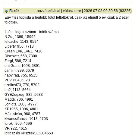
Fazék
hozzászólásai
|
válasz erre
| 2026.07.08 09:30:56 (83226)
Egy friss toplista a legtöbb fotót feltöltőkről, csak az elmúlt 5 év, csak a 2 ezer
fölöttiek.
fotós - logok száma - fotók száma
N.Zs., 1399, 15992
lelcache, 1143, 9594
Liberty, 956, 7713
Green Eye, 1461, 7420
Discover, 658, 7300
Zergi, 588, 7214
emiGrant, 1098, 6891
carmin, 999, 6679
napvirág, 755, 6515
PÉV, 804, 6328
szollosi73, 770, 5702
ha2, 1113, 5664
GYEZegzug, 832, 5033
Magdi, 706, 4991
Jonigts, 1003, 4977
KP1965, 1096, 4801
Mák István, 960, 4787
kivancsifancsi, 1013, 4703
toroki, 960, 4696
VP, 922, 4615
lbtibsz és Krisztiék, 850, 4553