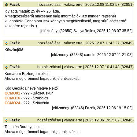
Fazék
hozzászólásai
|
válasz erre
| 2025.12.08 11:02:57 (82851)
Így adta magát: 25 év --> 25 láda.
A megközelítésről nincsenek még információk, azt minden rejtésnél
különbözik. Gondolom lesz könnyen megközelíthető, meg sűrű-sötét erdő
közepére rejtett is :).
[
előzmény
: (82850) SzittyaReflex, 2025.12.08 07:35:52]
Fazék
hozzászólásai
|
válasz erre
| 2025.12.07 11:42:27 (82849)
Köszönjük!
[
előzmény
: (82848) carmin, 2025.12.07 11:21:08]
Fazék
hozzászólásai
|
válasz erre
| 2025.12.07 10:41:48 (82847)
Komárom-Esztergom elkelt.
Ahová még örömmel fogadunk jelentkezőket:
Kód Geoláda neve Megye Rejtő
GCMO01
- ??? - Bács-Kiskun
GCMO16
- ??? - Szabolcs
GCMO24
- ??? - Szlovénia
[
előzmény
: (82846) Fazék, 2025.12.06 19:15:02]
Fazék
hozzászólásai
|
válasz erre
| 2025.12.06 19:15:02 (82846)
Tolna és Baranya elkelt.
Ahová még örömmel fogadunk jelentkezőket: