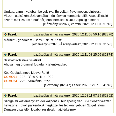
______________________
Update: carmin valóban be volt írva, Én voltam figyelmetlen, elnézést.
Viszont utolsóként Szlovéniába még tényleg keresünk rejtőt. A specifikáció
szerint max. 50 km a határtól, tehát nem kell a Julia-Alpokig elmenni.
[
előzmény
: (82877) carmin, 2025.12.11 08:51:18]
Fazék
hozzászólásai
|
válasz erre
| 2025.12.11 08:50:16 (82876)
Mármint - gondolom - Bács-Kiskunt. Köszi.
[
előzmény
: (82875) Ásványvadász, 2025.12.11 08:31:28]
Fazék
hozzászólásai
|
válasz erre
| 2025.12.11 08:25:56 (82874)
Szabolcs-Szatmár is elkelt.
Ahová még örömmel fogadunk jelentkezőket:
Kód Geoláda neve Megye Rejtő
GCMO01
- ??? - Bács-Kiskun - ???
GCMO24
- ??? - Szlovénia - ???
[
előzmény
: (82847) Fazék, 2025.12.07 10:41:48]
Fazék
hozzászólásai
|
válasz erre
| 2025.12.08 11:07:29 (82852)
Szolgálati közlemény: az idei központi (~budapesti) dec. 30-i Geoszilveszter
helyszíne: Tököli parkerdő. A megközelítés legkönnyebben Szigethalom,
Dunasor utca felől, további részletek majd érkeznek.