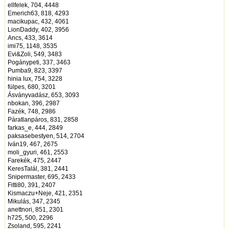
ellfelek, 704, 4448
Emerich63, 818, 4293
macikupac, 432, 4061
LionDaddy, 402, 3956
Ancs, 433, 3614
imi75, 1148, 3535
Evi&Zoli, 549, 3483
Pogánypeti, 337, 3463
Pumba9, 823, 3397
hinia lux, 754, 3228
fülpes, 680, 3201
Ásványvadász, 653, 3093
nbokan, 396, 2987
Fazék, 748, 2986
Páratlanpáros, 831, 2858
farkas_e, 444, 2849
paksasebestyen, 514, 2704
Iván19, 467, 2675
moli_gyuri, 461, 2553
Farekék, 475, 2447
KeresTalál, 381, 2441
Snipermaster, 695, 2433
Fitti80, 391, 2407
Kismaczu+Neje, 421, 2351
Mikulás, 347, 2345
anettnori, 851, 2301
h725, 500, 2296
Zsoland, 595, 2241