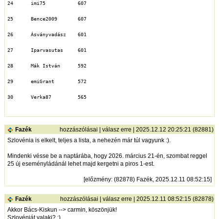
24	imi75	        607
25	Bence2009	607
26	Ásványvadász	601
27	Iparvasutas	601
28	Mák István	592
29	emiGrant	572
30	Verka87	        565
Fazék
hozzászólásai
|
válasz erre
| 2025.12.12 20:25:21 (82881)
Szlovénia is elkelt, teljes a lista, a nehezén már túl vagyunk :).
Mindenki vésse be a naptárába, hogy 2026. március 21-én, szombat reggel
25 új eseményládánál lehet majd kergetni a piros 1-est.
[
előzmény
: (82878) Fazék, 2025.12.11 08:52:15]
Fazék
hozzászólásai
|
válasz erre
| 2025.12.11 08:52:15 (82878)
Akkor Bács-Kiskun --> carmin, köszönjük!
Szlovéniát valaki? :)