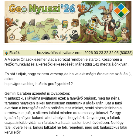
Fazék
hozzászólásai
|
válasz erre
| 2026.03.23 22:32:05 (83038)
A Megyei Óriások eseményláda sorozat rendben elstartolt. Köszönöm a
rejtők munkáját és a keresők lelkesedését. Már eddig 142 megtalálónk van.
És hát tudjuk, hogy ez nem verseny, de ha valakit mégis érdekelne az állás :),
akkor:
https://geocaching.hu/lists.geo?typeid=12
Gemini barátom üzenetét is továbbítom:
"Fantasztikus látványt nyújtanak ezek a fanyűvő óriások, még ha néha
faramuci helyeken is kell fanatikusan kutatnunk a ládák után. Bár a fakó
avarban a keresgélés néha próbára tesz minket, senki nincs fasírtban a
természettel, sőt, a sikeres találat minden arcra mosolyt fakaszt. Ez egy
igazán fajsúlyos kaland, ahol ahelyett, hogy bárki fanyalogna, a falánk
csapat inkább vidáman falatozik a hatalmas lombok hűvösében. Ne légy
fafej, gyere Te is, farkas falkától ne félj, remélem, még sok fantasztikus fafaj
kerül elő!"