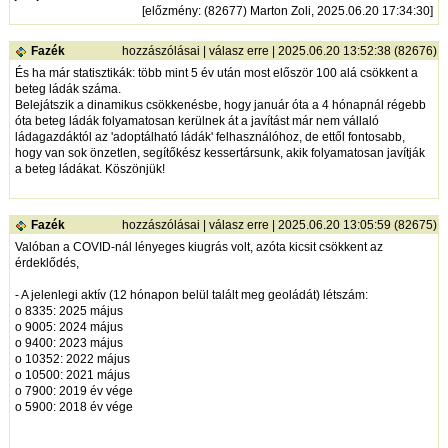
[
előzmény
: (82677) Marton Zoli, 2025.06.20 17:34:30]
Fazék
hozzászólásai
|
válasz erre
| 2025.06.20 13:52:38 (82676)
És ha már statisztikák: több mint 5 év után most először 100 alá csökkent a
beteg ládák száma.
Belejátszik a dinamikus csökkenésbe, hogy január óta a 4 hónapnál régebb
óta beteg ládák folyamatosan kerülnek át a javítást már nem vállaló
ládagazdáktól az 'adoptálható ládák' felhasználóhoz, de ettől fontosabb,
hogy van sok önzetlen, segítőkész kessertársunk, akik folyamatosan javítják
a beteg ládákat. Köszönjük!
Fazék
hozzászólásai
|
válasz erre
| 2025.06.20 13:05:59 (82675)
Valóban a COVID-nál lényeges kiugrás volt, azóta kicsit csökkent az
érdeklődés,
- A jelenlegi aktív (12 hónapon belül talált meg geoládát) létszám:
o 8335: 2025 május
o 9005: 2024 május
o 9400: 2023 május
o 10352: 2022 május
o 10500: 2021 május
o 7900: 2019 év vége
o 5900: 2018 év vége