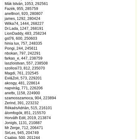
Mák István, 1053, 292561
Fazék, 955, 285759
anettnori, 920, 280807
james, 1292, 280424
Wilka74, 1444, 268227
Dr.Lada, 1247, 268191
LionDaddy, 483, 258234
gst76, 600, 250603
hinia lux, 757, 248335
Pongi, 244, 245611
nbokan, 797, 242291
farkas_e, 447, 238759
laszloistvan, 557, 238508
szollosi73, 812, 235070
Magdi, 761, 232545
Evi&Zoli, 573, 229201
akosgy, 481, 228614
napvirág, 771, 226206
anettx, 1158, 224900
szamosszamoca, 904, 223894
Zerind, 391, 223232
RékaésAdrián, 515, 216101
álomfogók, 851, 215570
Horváth Edit, 2019, 213874
Jonigts, 1131, 210887
Mr Zerge, 712, 206471
SirLes, 945, 204749
Csabiq, 500, 201244