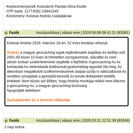
- Kedvezményezett: Kolesárné Palotás Nóra Eszter
- OTP bank: 11773092-10941049
- Közlemény: Kolesár András családjának
Fazék
hozzászólásai
|
válasz erre
| 2026.04.08 08:41:21 (83081)
Kolesár András 2026. március 19-én, 52 éves korában elhunyt.
András
a magyar geocaching egyik legfontosabb alapítója és építője volt.
2001-től közel 10 éven át hihetetlen szorgalommal, alázattal és nem
utolsó sorban szakértelemmel segítette a fejlődést. A geocaching.hu és
turistautak.hu weboldalak kódbázisát gyakorlatilag egyedül írta meg. Az
akkoriban megalkotott szoftverrendszerek alapjai azóta is változatlanok és
rendben szolgálják a geoládát keresők és turista térképeket letöltők
érdekeit. Nem túlzás azt állítani, hogy András munkája nélkül nem létezne
a geocaching.hu, a magyar geocaching közösség.
Nyugodjék békében!
Gyászjelentés és a temetés időpontja
Fazék
hozzászólásai
|
válasz erre
| 2026.03.31 22:51:39 (83049)
2 nap múlva: