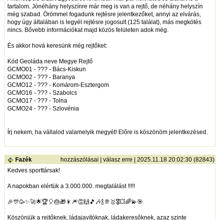
tartalom. Jónéhány helyszínre már meg is van a rejtő, de néhány helyszín
még szabad. Örömmel fogadunk rejtésre jelentkezőket, annyi az elvárás,
hogy úgy általában is legyél rejtésre jogosult (125 találat), más megkötés
nincs. Bővebb információkat majd közös felületen adok még.
És akkor hová keresünk még rejtőket:
Kód Geoláda neve Megye Rejtő
GCMO01 - ??? - Bács-Kiskun
GCMO02 - ??? - Baranya
GCMO12 - ??? - Komárom-Esztergom
GCMO16 - ??? - Szabolcs
GCMO17 - ??? - Tolna
GCMO24 - ??? - Szlovénia
Írj nekem, ha vállalod valamelyik megyét! Előre is köszönöm jelentkezésed.
Fazék
hozzászólásai
|
válasz erre
| 2025.11.18 20:02:30 (82843)
Kedves sporttársak!
A napokban elértük a 3.000.000. megtalálást !!!!!
🎉🎊🥳✨🚀🌟🏆🎈🎂🎁🎇🎆👏🙌🎵🎶🍾🥂🥇🎖️💥🌈💫🎯
Köszönjük a rejtőknek, ládajavítóknak, ládakeresőknek, azaz szinte