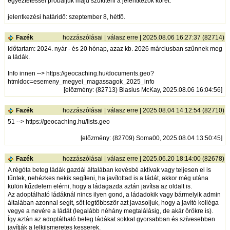
egyeztetéssel próbáljuk majd szűkíteni a jelentkezők körét.
jelentkezési határidő: szeptember 8, hétfő.
Fazék
hozzászólásai
|
válasz erre
| 2025.08.06 16:27:37 (82714)
Időtartam: 2024. nyár - és 20 hónap, azaz kb. 2026 márciusban szűnnek meg
a ládák.
Info innen -->
https://geocaching.hu/documents.geo?
htmldoc=esemeny_megyei_magassagok_2025_info
[
előzmény
: (82713) Blasius McKay, 2025.08.06 16:04:56]
Fazék
hozzászólásai
|
válasz erre
| 2025.08.04 14:12:54 (82710)
51 -->
https://geocaching.hu/lists.geo
[
előzmény
: (82709) Soma00, 2025.08.04 13:50:45]
Fazék
hozzászólásai
|
válasz erre
| 2025.06.20 18:14:00 (82678)
A régóta beteg ládák gazdái általában kevésbé aktívak vagy teljesen el is
tűntek, nehézkes nekik segíteni, ha javítottad is a ládát, akkor még utána
külön kűzdelem elérni, hogy a ládagazda aztán javítsa az oldalt is.
Az adoptálható ládáknál nincs ilyen gond, a ládadokik vagy bármelyik admin
általában azonnal segít, sőt legtöbbször azt javasoljuk, hogy a javító kolléga
vegye a nevére a ládát (legalább néhány megtalálásig, de akár örökre is).
Így aztán az adoptálható beteg ládákat sokkal gyorsabban és szívesebben
javítják a lelkiismeretes kesserek.