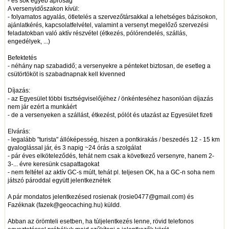
- és sok egyéb apróság
A versenyidőszakon kívül:
- folyamatos agyalás, ötletelés a szervezőtársakkal a lehetséges bázisokon,
ajánlatkérés, kapcsolatfelvétel, valamint a versenyt megelőző szervezési
feladatokban való aktív részvétel (étkezés, pólórendelés, szállás,
engedélyek, ...)
Befektetés
- néhány nap szabadidő; a versenyekre a pénteket biztosan, de esetleg a
csütörtököt is szabadnapnak kell kivenned
Díjazás:
- az Egyesület többi tisztségviselőjéhez / önkénteséhez hasonlóan díjazás
nem jár ezért a munkáért
- de a versenyeken a szállást, étkezést, pólót és utazást az Egyesület fizeti
Elvárás:
- legalább "turista" állóképesség, hiszen a pontkirakás / beszedés 12 - 15 km
gyaloglással jár, és 3 napig ~24 órás a szolgálat
- pár éves elköteleződés, tehát nem csak a következő versenyre, hanem 2-
3-... évre keresünk csapattagokat
- nem feltétel az aktív GC-s múlt, tehát pl. teljesen OK, ha a GC-n soha nem
játszó pároddal együtt jelentkeznétek
A pár mondatos jelentkezésed rosienak (rosie0477@gmail.com) és
Fazéknak (fazek@geocaching.hu) küldd.
Abban az örömteli esetben, ha túljelentkezés lenne, rövid telefonos