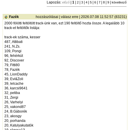
Lapozás:
|
1
|
|
|
|
|
|
|
|
|
előző
2
3
4
5
6
7
8
9
következő
Fazék
hozzászólásai
|
válasz erre
| 2026.07.08 11:52:57 (83231)
2000 fölötti feltöltött track-ünk van, ezt 190 feltöltő hozta össze. A legalább 10
track-et feltöltők listája:
track-ek száma, kesser
487, Attibati
241, N.Zs.
109, Pongi
96, fehérkút
92, Discover
79, Fitti80
78, Fazék
45, LionDaddy
39, Evi&Zoli
39, lelcache
36, karcsi9641
32, petiba
31, Zergi
26, Varhelyi
25, vakond87
24, B.Gáborék
23, akosgy
20, porhanda
20, Katulyakutatók