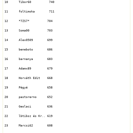
10	Tibor60	         740
11	foltimoka	 711
12	*7ZS7*	        704
13	Soma00	        703
14	Alex0509	699
15	beneboto	686
16	barnanya	683
17	Adamx89	        679
18	Horváth Edit	668
19	Pégyé	        658
20	pastorerno	652
21	Geolaci	        636
22	lbtibsz és Kr..	619
23	Marcsi62	608