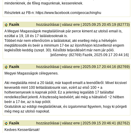
mindenkinek, de főleg magunknak, kessereknek.
Részletek az FB-n:
https://www.facebook.com/geocachinghu
Fazék
hozzászólásai
|
válasz erre
| 2025.09.25 20:45:19 (82773)
A Megyei Magasságok megtalálóinak pár perce kiment az utolsó email is,
ezúttal a 19, 18 és 17 találatosoknak is.
Többet már nem ellenőrzöm a találatokat, aki esetleg még a hétvégén
megtáltosodik és beér a minimum 17-be az írjon/hívjon közvetlenül engem
legkésőbb keddig (szept. 30). Későbbi teljesítésért már nem jár póló.
[
előzmény
: (82769) Fazék, 2025.09.17 20:44:16]
Fazék
hozzászólásai
|
válasz erre
| 2025.09.17 20:44:16 (82769)
Megyei Magasságok célegyenes.
Aki megtalálta mind a 20 ládát, már kapott emailt a teendőkről. Mivel kicsivel
kevesebb mint 100 telitalálatosunk van, ezért az első 100 + a
holtversenyesek is kapnak pólót. Ez a jelenleg legalább 17 találattal
rendelkezőket jelenti. A tisztesség kedvéért, aki még a hátralévő ~2 hétben
beér a 17-be, az is kap pólót.
Gratulálok az eddigi megtalálóknak, és izgalommal figyelem, hogy ki pörgeti
még meg az utolsó napokat.
Fazék
hozzászólásai
|
válasz erre
| 2025.09.15 20:46:41 (82762)
Kedves Kessertársak!