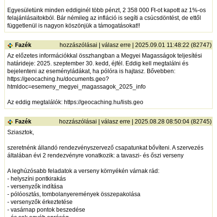
Egyesületünk minden eddiginél több pénzt, 2 358 000 Ft-ot kapott az 1%-os
felajánlásaitokból. Bár némileg az infláció is segíti a csúcsdöntést, de ettől
függetlenül is nagyon köszönjük a támogatásokat!!
Fazék
hozzászólásai
|
válasz erre
| 2025.09.01 11:48:22 (82747)
Az előzetes információkkal összhangban a Megyei Magasságok teljesítési
határideje: 2025. szeptember 30. kedd, éjfél. Eddig kell megtalálni és
bejelenteni az eseményládákat, ha pólóra is hajtasz. Bővebben:
https://geocaching.hu/documents.geo?
htmldoc=esemeny_megyei_magassagok_2025_info
Az eddig megtalálók:
https://geocaching.hu/lists.geo
Fazék
hozzászólásai
|
válasz erre
| 2025.08.28 08:50:04 (82745)
Sziasztok,
szeretnénk állandó rendezvényszervező csapatunkat bővíteni. A szervezés
általában évi 2 rendezvényre vonatkozik: a tavaszi- és őszi verseny
A leghúzósabb feladatok a verseny környékén várnak rád:
- helyszíni pontkirakás
- versenyzők indítása
- pólóosztás, tombolanyeremények összepakolása
- versenyzők érkeztetése
- vasárnap pontok beszedése