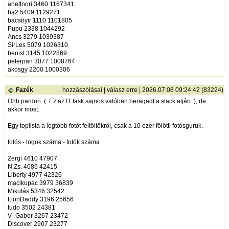
anettnori 3460 1167341
ha2 5409 1129271
bacsnyir 1110 1101805
Pupu 2338 1044292
Ancs 3279 1039387
SirLes 5079 1026310
benist 3145 1022869
peterpan 3077 1008764
akosgy 2200 1000306
Fazék
hozzászólásai
|
válasz erre
| 2026.07.08 09:24:42 (83224)
Ohh pardon :(. Ez az IT task sajnos valóban beragadt a stack alján :), de
akkor most:
Egy toplista a legtöbb fotót feltöltőkről, csak a 10 ezer fölötti fotósguruk.
fotós - logok száma - fotók száma
Zergi 4610 47907
N.Zs. 4686 42415
Liberty 4977 42326
macikupac 3979 36839
Mikulás 5346 32542
LionDaddy 3196 25656
tudo 3502 24381
V_Gabor 3267 23472
Discover 2907 23277