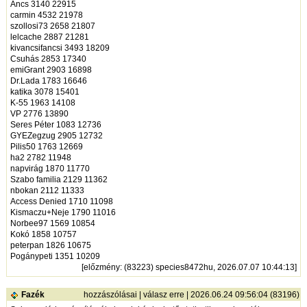
Ancs 3140 22915
carmin 4532 21978
szollosi73 2658 21807
lelcache 2887 21281
kivancsifancsi 3493 18209
Csuhás 2853 17340
emiGrant 2903 16898
Dr.Lada 1783 16646
katika 3078 15401
K-55 1963 14108
VP 2776 13890
Seres Péter 1083 12736
GYEZegzug 2905 12732
Pilis50 1763 12669
ha2 2782 11948
napvirág 1870 11770
Szabo familia 2129 11362
nbokan 2112 11333
Access Denied 1710 11098
Kismaczu+Neje 1790 11016
Norbee97 1569 10854
Kokó 1858 10757
peterpan 1826 10675
Pogánypeti 1351 10209
[
előzmény
: (83223) species8472hu, 2026.07.07 10:44:13]
Fazék
hozzászólásai
|
válasz erre
| 2026.06.24 09:56:04 (83196)