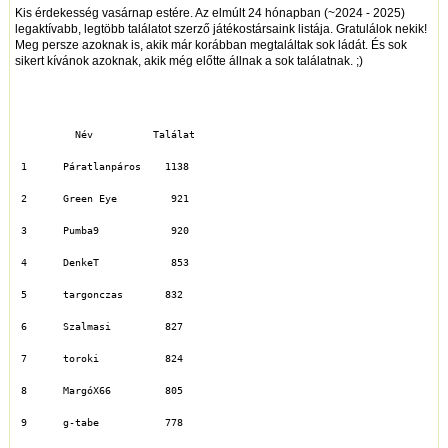
Kis érdekesség vasárnap estére. Az elmúlt 24 hónapban (~2024 - 2025)
legaktívabb, legtöbb találatot szerző játékostársaink listája. Gratulálok nekik!
Meg persze azoknak is, akik már korábban megtaláltak sok ládát. És sok
sikert kívánok azoknak, akik még előtte állnak a sok találatnak. ;)
          Név	       Találat
 1	Páratlanpáros    1138
 2	Green Eye         921
 3	Pumba9	          920
 4	DenkeT	          853
 5	targonczas       832
 6	Szalmasi	 827
 7	toroki	         824
 8	MargóX66	 805
 9	g-tabe	         778