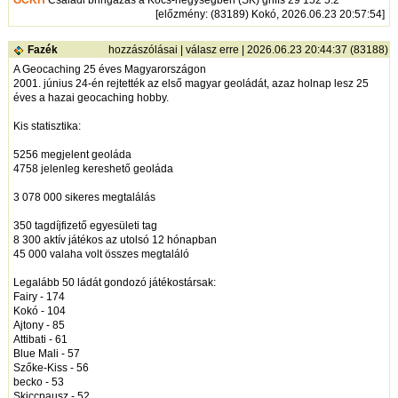
GCKH
Családi bringázás a Kócs-hegységben (SK) griffs 29 152 5.2
[
előzmény
: (83189) Kokó, 2026.06.23 20:57:54]
Fazék
hozzászólásai
|
válasz erre
| 2026.06.23 20:44:37 (83188)
A Geocaching 25 éves Magyarországon
2001. június 24-én rejtették az első magyar geoládát, azaz holnap lesz 25
éves a hazai geocaching hobby.
Kis statisztika:
5256 megjelent geoláda
4758 jelenleg kereshető geoláda
3 078 000 sikeres megtalálás
350 tagdíjfizető egyesületi tag
8 300 aktív játékos az utolsó 12 hónapban
45 000 valaha volt összes megtaláló
Legalább 50 ládát gondozó játékostársak:
Fairy - 174
Kokó - 104
Ajtony - 85
Attibati - 61
Blue Mali - 57
Szőke-Kiss - 56
becko - 53
Skiccpausz - 52