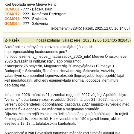
Kód Geoláda neve Megye Rejtő
GCMO01
- ??? - Bács-Kiskun
GCMO12
- ??? - Komárom-Esztergom
GCMO16
- ??? - Szabolcs
GCMO24
- ??? - Szlovénia
[
előzmény
: (82845) Fazék, 2025.12.05 16:14:05]
Fazék
hozzászólásai
|
válasz erre
| 2025.12.05 16:14:05 (82845)
A korábbi eseményláda sorozatok mintájára (lásd pl itt:
https://geocaching.hu/documents.geo?
htmldoc=esemeny_megyei_magassagok_2025_info
) Megyei Óriások néven
2026 tavaszán is indítunk egy újabb programot.
Koncepció: 25 helyszín, Magyarország 20 megyéjének (19 megye +
Budapest) + Szlovákia, Románia, Horvátország, Szlovénia, Ausztria,
valamilyen szempontból legnevezetesebb (legnagyobb, legöregebb) fáját
kell meglátogatni, ahol egy eseményláda (normál, dobozos, nem multi
geoláda) vár.
Időtartam: 2026. március 21, szombat reggeltől 2027 végéig. A pólóért folyó
"verseny" időtartama viszont rövidebb: 2026. március 21 - 2027. május (a
verseny pólórendelési időpontjához igazodva). 2027 májustól év végéig még
kereshetők a dobozok, de már csak a megtalálás öröméért.
Díjazás: Minden rejtő és minden "telitalálatos" megtaláló pólót kap. Ha rejtett
és megtalált is, akkor kettőt. Ha kevesebb mint 150 díjazott lenne, akkor
esetleg a 19, 18, ... találatosok is kaphatnak.
A koncepció a zárt Egyesületi fórumban már pár kört futott és alakult is a