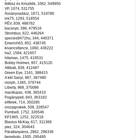
lbtibsz és Krisztiék, 1062, 549950
VP, 1074, 531755
Ásványvadász, 1671, 519780
imi75, 1293, 518554
PÉV, 839, 488762
bacsnyir, 398, 479516
Strombus, 622, 446264
species8472hu, 344, 440371
Emerich63, 852, 438745
kivancsifancsi, 1060, 436222
ha2, 1594, 421657
hitamas, 1475, 419531
Bobby Holmes, 957, 415120
Attibati, 839, 412487
Green Eye, 2161, 388415
A két Sanyi, 867, 387480
morph, 1365, 379744
Liberty, 968, 370086
macikupac, 438, 365410
Pogánypeti, 843, 363183
ellfelek, 714, 350285
orszagoskek, 508, 328547
Pumba9, 1752, 326546
KP1965, 1252, 322518
Blasius McKay, 617, 311366
pwz, 324, 304643
Páratlanpáros, 2862, 296336
beneboto, 1505, 295495