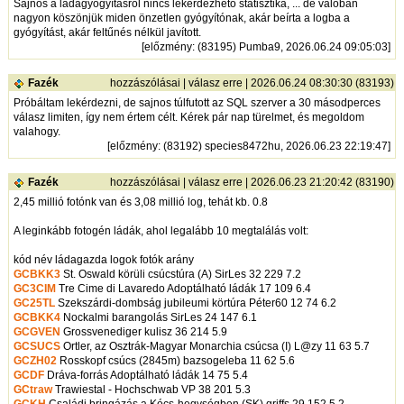
Sajnos a ládagyógyításról nincs lekérdezhető statisztika, ... de valóban
nagyon köszönjük miden önzetlen gyógyítónak, akár beírta a logba a
gyógyítást, akár feltűnés nélkül javított.
[
előzmény
: (83195) Pumba9, 2026.06.24 09:05:03]
Fazék
hozzászólásai
|
válasz erre
| 2026.06.24 08:30:30 (83193)
Próbáltam lekérdezni, de sajnos túlfutott az SQL szerver a 30 másodperces
válasz limiten, így nem értem célt. Kérek pár nap türelmet, és megoldom
valahogy.
[
előzmény
: (83192) species8472hu, 2026.06.23 22:19:47]
Fazék
hozzászólásai
|
válasz erre
| 2026.06.23 21:20:42 (83190)
2,45 millió fotónk van és 3,08 millió log, tehát kb. 0.8
A leginkább fotogén ládák, ahol legalább 10 megtalálás volt:
kód név ládagazda logok fotók arány
GCBKK3
St. Oswald körüli csúcstúra (A) SirLes 32 229 7.2
GC3CIM
Tre Cime di Lavaredo Adoptálható ládák 17 109 6.4
GC25TL
Szekszárdi-dombság jubileumi körtúra Péter60 12 74 6.2
GCBKK4
Nockalmi barangolás SirLes 24 147 6.1
GCGVEN
Grossvenediger kulisz 36 214 5.9
GCSUCS
Ortler, az Osztrák-Magyar Monarchia csúcsa (I) L@zy 11 63 5.7
GCZH02
Rosskopf csúcs (2845m) bazsogeleba 11 62 5.6
GCDF
Dráva-forrás Adoptálható ládák 14 75 5.4
GCtraw
Trawiestal - Hochschwab VP 38 201 5.3