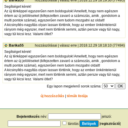
Barika55
hozzászólásai
|
válasz erre
| 2018.12.29 18:19:30 (77495)
Segítséget kérek!
Az új térképpel egyszerűen nem boldogulok! Amellett, hogy nem egészen
értem az új jelöléseket (kifejezetten zavaró a számozás, amik , gondolom a
multi pontok számai), egyszerűen nem tudom mozgatni az oldalt!
A kicsinyítés-nagyítás olyan lassan történik, hogy az ember önkéntelenül
rányom még egyszer, mert nem történik semmi, aztán persze vagy túl nagy,
vagy túl kicsi lesz. Valami ötlet?
Barika55
hozzászólásai
|
válasz erre
| 2018.12.29 18:18:10 (77494)
Segítséget kérek!
Az új térképpel egyszerűen nem boldogulok! Amellett, hogy nem egészen
értem az új jelöléseket (kifejezetten zavaró a számozás, amik , gondolom a
multi pontok számai), egyszerűen nem tudom mozgatni oldalt!
A kicsinyítés-nagyítás olyan lassan történik, hogy az ember önkéntelenül
rányom még egyszer, mert nem történik semmi, aztán persze vagy túl nagy,
vagy túl kicsi lesz. Valami ötlet?
Egy lapon megjelenő sorok száma:
új hozzászólás
|
témák listája
Bejelentkezés
név:
jelszó:
tárolás
[
regisztráció
]