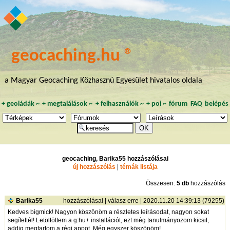
geocaching.hu ®
a Magyar Geocaching Közhasznú Egyesület hivatalos oldala
+
geoládák
~
+
megtalálások
~
+
felhasználók
~
+
poi
~
fórum
FAQ
belépés
geocaching, Barika55 hozzászólásai
új hozzászólás
|
témák listája
Összesen:
5 db
hozzászólás
Barika55
hozzászólásai
|
válasz erre
| 2020.11.20 14:39:13 (79255)
Kedves bigmick! Nagyon köszönöm a részletes leírásodat, nagyon sokat
segítettél! Letöltöttem a g:hu+ installációt, ezt még tanulmányozom kicsit,
addig megtartom a régi appot. Még egyszer köszönöm!