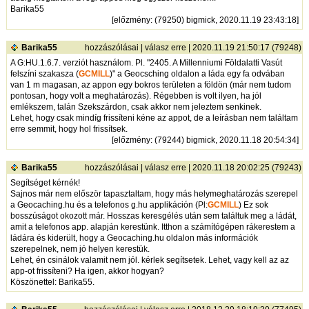
Barika55
[
előzmény
: (79250) bigmick, 2020.11.19 23:43:18]
Barika55
hozzászólásai
|
válasz erre
| 2020.11.19 21:50:17 (79248)
A G:HU.1.6.7. verziót használom. Pl. "2405. A Millenniumi Földalatti Vasút
felszíni szakasza (
GCMILL
)" a Geocsching oldalon a láda egy fa odvában
van 1 m magasan, az appon egy bokros területen a földön (már nem tudom
pontosan, hogy volt a meghatározás). Régebben is volt ilyen, ha jól
emlékszem, talán Szekszárdon, csak akkor nem jeleztem senkinek.
Lehet, hogy csak mindíg frissíteni kéne az appot, de a leírásban nem találtam
erre semmit, hogy hol frissítsek.
[
előzmény
: (79244) bigmick, 2020.11.18 20:54:34]
Barika55
hozzászólásai
|
válasz erre
| 2020.11.18 20:02:25 (79243)
Segítséget kérnék!
Sajnos már nem először tapasztaltam, hogy más helymeghatározás szerepel
a Geocaching.hu és a telefonos g.hu applikáción (Pl:
GCMILL
) Ez sok
bosszúságot okozott már. Hosszas keresgélés után sem találtuk meg a ládát,
amit a telefonos app. alapján kerestünk. Itthon a számítógépen rákerestem a
ládára és kiderült, hogy a Geocaching.hu oldalon más információk
szerepelnek, nem jó helyen kerestük.
Lehet, én csinálok valamit nem jól. kérlek segítsetek. Lehet, vagy kell az az
app-ot frissíteni? Ha igen, akkor hogyan?
Köszönettel: Barika55.