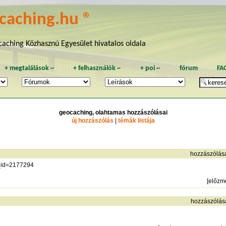
caching.hu ®
aching Közhasznú Egyesület hivatalos oldala
+
megtalálások
~
+
felhasználók
~
+
poi
~
fórum
FA
geocaching, olahtamas hozzászólásai
új hozzászólás
|
témák listája
hozzászólás
ip_id=2177294
[
előzm
hozzászólás