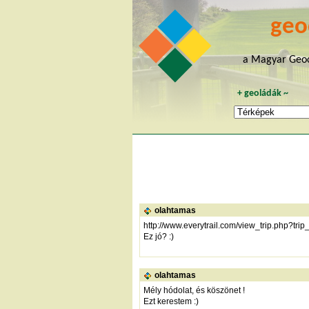
geo
a Magyar Geoc
+
geoládák
~
olahtamas
http://www.everytrail.com/view_trip.php?tr
Ez jó? :)
olahtamas
Mély hódolat, és köszönet !
Ezt kerestem :)