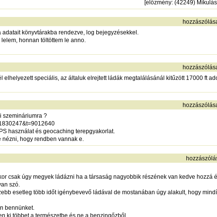
[
előzmény
: (42249) Mikulás
hozzászólás
da adatait könyvtárakba rendezve, log bejegyzésekkel.
m lelem, honnan töltöttem le anno.
hozzászólás
 elhelyezett speciális, az általuk elrejtett ládák megtalálásánál kitűzött 17000 ft
hozzászólás
ai szemináriumra ?
a=61830247&t=9012640
PS használat és geocaching terepgyakorlat.
e nézni, hogy rendben vannak e.
hozzászólá
or csak úgy megyek ládázni ha a társaság nagyobbik részének van kedve hozzá és 
van szó.
zebb esetleg több időt igénybevevő ládával de mostanában úgy alakult, hogy min
en bennünket.
n ki többet a természetbe és ne a benzingőzből.