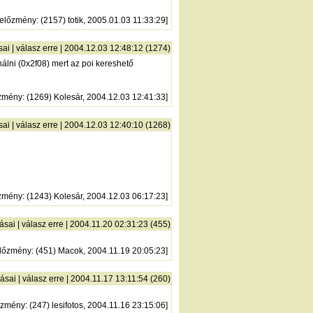
előzmény
: (2157) totik, 2005.01.03 11:33:29]
sai
|
válasz erre
| 2004.12.03 12:48:12 (1274)
lni (0x2f08) mert az poi kereshető
zmény
: (1269) Kolesár, 2004.12.03 12:41:33]
sai
|
válasz erre
| 2004.12.03 12:40:10 (1268)
zmény
: (1243) Kolesár, 2004.12.03 06:17:23]
ásai
|
válasz erre
| 2004.11.20 02:31:23 (455)
lőzmény
: (451) Macok, 2004.11.19 20:05:23]
ásai
|
válasz erre
| 2004.11.17 13:11:54 (260)
őzmény
: (247) lesifotos, 2004.11.16 23:15:06]