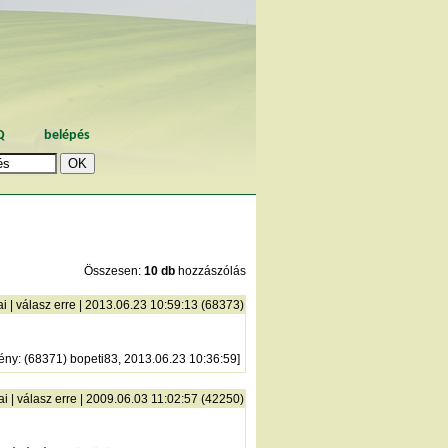
Q
belépés
Összesen:
10 db
hozzászólás
ai
|
válasz erre
| 2013.06.23 10:59:13 (68373)
ény
: (68371) bopeti83, 2013.06.23 10:36:59]
ai
|
válasz erre
| 2009.06.03 11:02:57 (42250)