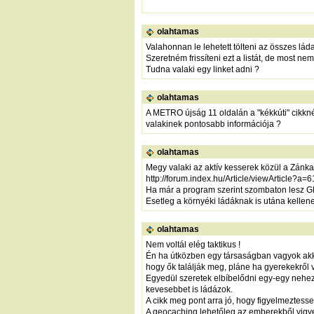
olahtamas
Valahonnan le lehetett tölteni az összes lá
Szeretném frissíteni ezt a listát, de most ne
Tudna valaki egy linket adni ?
olahtamas
A METRO újság 11 oldalán a "kékkúti" cikknél
valakinek pontosabb információja ?
olahtamas
Megy valaki az aktív kesserek közül a Zánk
http://forum.index.hu/Article/viewArticle?
Ha már a program szerint szombaton lesz G
Esetleg a környéki ládáknak is utána kellen
olahtamas
Nem voltál elég taktikus !
Én ha útközben egy társaságban vagyok akk
hogy ők találják meg, pláne ha gyerekekről 
Egyedül szeretek elbíbelődni egy-egy nehe
kevesebbet is ládázok.
A cikk meg pont arra jó, hogy figyelmeztess
A geocaching lehetőleg az emberekből vigye