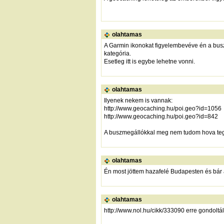
olahtamas
A Garmin ikonokat figyelembevéve én a busz
kategória.
Esetleg itt is egybe lehetne vonni.
olahtamas
Ilyenek nekem is vannak:
http://www.geocaching.hu/poi.geo?id=1056
http://www.geocaching.hu/poi.geo?id=842
A buszmegállókkal meg nem tudom hova tegy
olahtamas
Én most jöttem hazafelé Budapesten és bár az
olahtamas
http://www.nol.hu/cikk/333090
erre gondoltál