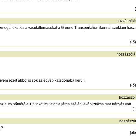
[
hozzászólá
megállókat és a vasútállomásokat a Ground Transportation ikonnal szoktam haszná
[
elő
hozzászólá
em ezért abból is sok az egyéb kategóriába került.
[
elő
hozzászól
 autó hőmérője 1.5 fokot mutatott a járda szélén levő víztócsa már hártyás volt.
[
e
hozzászól
 ?
[
el