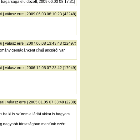
 trágársága elüldözött, 2009.06.03 08:17:31]
ai
|
válasz erre
| 2009.06.03 08:10:23 (42248)
ai
|
válasz erre
| 2007.06.08 13:43:43 (22497)
 adomány geoládánként című akcióról van
ai
|
válasz erre
| 2006.12.05 07:23:42 (17949)
sai
|
válasz erre
| 2005.01.05 07:33:49 (2238)
ha ki is szúrom a ládát akkor is hagyom
díg nagyobb társaságban mentünk ezért