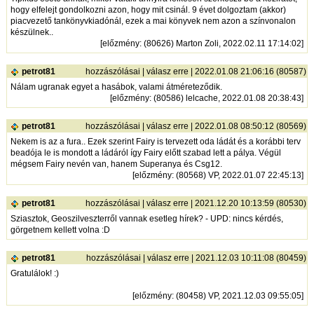
hogy elfelejt gondolkozni azon, hogy mit csinál. 9 évet dolgoztam (akkor)
piacvezető tankönyvkiadónál, ezek a mai könyvek nem azon a színvonalon
készülnek..
[
előzmény
: (80626) Marton Zoli, 2022.02.11 17:14:02]
petrot81
hozzászólásai
|
válasz erre
| 2022.01.08 21:06:16 (80587)
Nálam ugranak egyet a hasábok, valami átméreteződik.
[
előzmény
: (80586) lelcache, 2022.01.08 20:38:43]
petrot81
hozzászólásai
|
válasz erre
| 2022.01.08 08:50:12 (80569)
Nekem is az a fura.. Ezek szerint Fairy is tervezett oda ládát és a korábbi terv
beadója le is mondott a ládáról így Fairy előtt szabad lett a pálya. Végül
mégsem Fairy nevén van, hanem Superanya és Csg12.
[
előzmény
: (80568) VP, 2022.01.07 22:45:13]
petrot81
hozzászólásai
|
válasz erre
| 2021.12.20 10:13:59 (80530)
Sziasztok, Geoszilveszterről vannak esetleg hírek? - UPD: nincs kérdés,
görgetnem kellett volna :D
petrot81
hozzászólásai
|
válasz erre
| 2021.12.03 10:11:08 (80459)
Gratulálok! :)
[
előzmény
: (80458) VP, 2021.12.03 09:55:05]