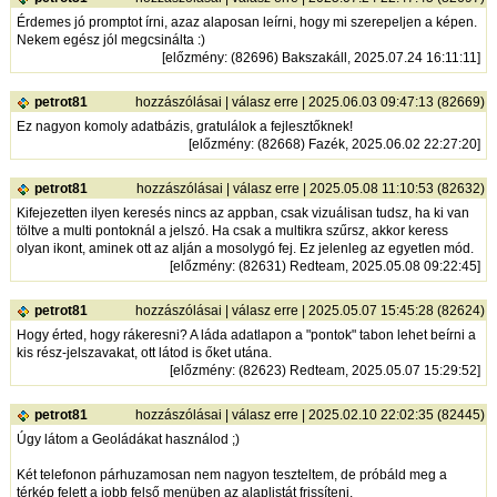
Érdemes jó promptot írni, azaz alaposan leírni, hogy mi szerepeljen a képen.
Nekem egész jól megcsinálta :)
[
előzmény
: (82696) Bakszakáll, 2025.07.24 16:11:11]
petrot81
hozzászólásai
|
válasz erre
| 2025.06.03 09:47:13 (82669)
Ez nagyon komoly adatbázis, gratulálok a fejlesztőknek!
[
előzmény
: (82668) Fazék, 2025.06.02 22:27:20]
petrot81
hozzászólásai
|
válasz erre
| 2025.05.08 11:10:53 (82632)
Kifejezetten ilyen keresés nincs az appban, csak vizuálisan tudsz, ha ki van
töltve a multi pontoknál a jelszó. Ha csak a multikra szűrsz, akkor keress
olyan ikont, aminek ott az alján a mosolygó fej. Ez jelenleg az egyetlen mód.
[
előzmény
: (82631) Redteam, 2025.05.08 09:22:45]
petrot81
hozzászólásai
|
válasz erre
| 2025.05.07 15:45:28 (82624)
Hogy érted, hogy rákeresni? A láda adatlapon a "pontok" tabon lehet beírni a
kis rész-jelszavakat, ott látod is őket utána.
[
előzmény
: (82623) Redteam, 2025.05.07 15:29:52]
petrot81
hozzászólásai
|
válasz erre
| 2025.02.10 22:02:35 (82445)
Úgy látom a Geoládákat használod ;)
Két telefonon párhuzamosan nem nagyon teszteltem, de próbáld meg a
térkép felett a jobb felső menüben az alaplistát frissíteni.