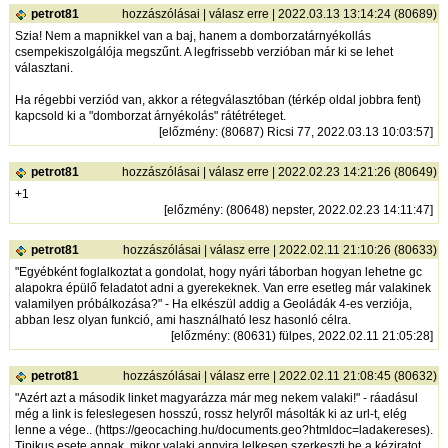
petrot81
hozzászólásai
|
válasz erre
| 2022.03.13 13:14:24 (80689)
Szia! Nem a mapnikkel van a baj, hanem a domborzatárnyékollás
csempekiszolgálója megszűnt. A legfrissebb verzióban már ki se lehet
választani.
Ha régebbi verziód van, akkor a rétegválasztóban (térkép oldal jobbra fent)
kapcsold ki a "domborzat árnyékolás" rátétréteget.
[
előzmény
: (80687) Ricsi 77, 2022.03.13 10:03:57]
petrot81
hozzászólásai
|
válasz erre
| 2022.02.23 14:21:26 (80649)
+1
[
előzmény
: (80648) nepster, 2022.02.23 14:11:47]
petrot81
hozzászólásai
|
válasz erre
| 2022.02.11 21:10:26 (80633)
"Egyébként foglalkoztat a gondolat, hogy nyári táborban hogyan lehetne gc
alapokra épülő feladatot adni a gyerekeknek. Van erre esetleg már valakinek
valamilyen próbálkozása?" - Ha elkészül addig a Geoládák 4-es verziója,
abban lesz olyan funkció, ami használható lesz hasonló célra.
[
előzmény
: (80631) fülpes, 2022.02.11 21:05:28]
petrot81
hozzászólásai
|
válasz erre
| 2022.02.11 21:08:45 (80632)
"Azért azt a második linket magyarázza már meg nekem valaki!" - ráadásul
még a link is feleslegesen hosszú, rossz helyről másolták ki az url-t, elég
lenne a vége.. (
https://geocaching.hu/documents.geo?htmldoc=ladakereses
).
Tipikus esete annak, mikor valaki annyira lelkesen szerkeszti be a kéziratot,