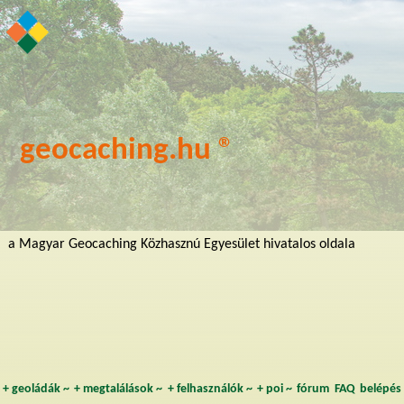
geocaching.hu ®
a Magyar Geocaching Közhasznú Egyesület hivatalos oldala
+
geoládák
~
+
megtalálások
~
+
felhasználók
~
+
poi
~
fórum
FAQ
belépés