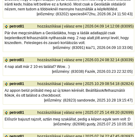
iránti kedv, hiába lett betéve ez a funkció. Most csak a Geoládák oldaláról
nézem, nem tudom a többieknél mennyire használták a képfeltöltést.
[
előzmény
: (83202) species8472hu, 2026.06.24 11:50:43]
petrot81
hozzászólásai
|
válasz erre
| 2026.04.09 14:12:08 (83095)
Pár éve megcsináltam a Geoládákba, hogy a ládák adatlapját csak
bejelentkeztt felhasználók nyithassák meg. 2 nap alatt jött annyi levél, hogy
kiszedtem.. Felesleges és zavaró korlátozás volt.
[
előzmény
: (83091) kia71, 2026.04.09 10:33:06]
petrot81
hozzászólásai
|
válasz erre
| 2026.03.24 08:32:14 (83039)
4 nap alatt már 2 10-es találat? Wow.. :)
[
előzmény
: (83038) Fazék, 2026.03.23 22:32:05]
petrot81
hozzászólásai
|
válasz erre
| 2025.10.29 08:54:18 (82824)
Az appon belül próbáld meg az új token kérését. Beállítások/felhasználói
fiókok, és ott találod a checkboxot.
[
előzmény
: (82823) sandorede, 2025.10.28 19:15:47]
petrot81
hozzászólásai
|
válasz erre
| 2025.07.25 14:49:20 (82699)
Először bajuszt rajzolt, aztán meg szakállat, pedig a képen egyik sem volt :D
[
előzmény
: (82698) gusty, 2025.07.25 10:05:38]
petrot81
hozzászólásai
|
válasz erre
| 2025.07.24 22:47:45 (82697)