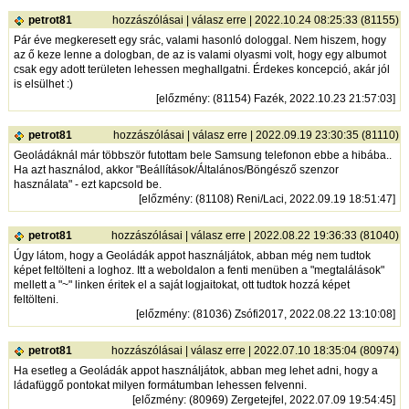
petrot81
hozzászólásai
|
válasz erre
| 2022.10.24 08:25:33 (81155)
Pár éve megkeresett egy srác, valami hasonló dologgal. Nem hiszem, hogy
az ő keze lenne a dologban, de az is valami olyasmi volt, hogy egy albumot
csak egy adott területen lehessen meghallgatni. Érdekes koncepció, akár jól
is elsülhet :)
[
előzmény
: (81154) Fazék, 2022.10.23 21:57:03]
petrot81
hozzászólásai
|
válasz erre
| 2022.09.19 23:30:35 (81110)
Geoládáknál már többször futottam bele Samsung telefonon ebbe a hibába..
Ha azt használod, akkor "Beállítások/Általános/Böngésző szenzor
használata" - ezt kapcsold be.
[
előzmény
: (81108) Reni/Laci, 2022.09.19 18:51:47]
petrot81
hozzászólásai
|
válasz erre
| 2022.08.22 19:36:33 (81040)
Úgy látom, hogy a Geoládák appot használjátok, abban még nem tudtok
képet feltölteni a loghoz. Itt a weboldalon a fenti menüben a "megtalálások"
mellett a "~" linken éritek el a saját logjaitokat, ott tudtok hozzá képet
feltölteni.
[
előzmény
: (81036) Zsófi2017, 2022.08.22 13:10:08]
petrot81
hozzászólásai
|
válasz erre
| 2022.07.10 18:35:04 (80974)
Ha esetleg a Geoládák appot használjátok, abban meg lehet adni, hogy a
ládafüggő pontokat milyen formátumban lehessen felvenni.
[
előzmény
: (80969) Zergetejfel, 2022.07.09 19:54:45]