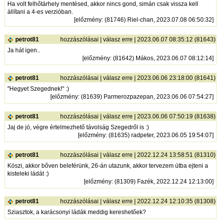
Ha volt felhőtárhely mentésed, akkor nincs gond, simán csak vissza kell
állítani a 4-es verzióban.
[
előzmény
: (81746) Riel-chan, 2023.07.08 06:50:32]
petrot81
hozzászólásai
|
válasz erre
| 2023.06.07 08:35:12 (81643)
Ja hát igen..
[
előzmény
: (81642) Mákos, 2023.06.07 08:12:14]
petrot81
hozzászólásai
|
válasz erre
| 2023.06.06 23:18:00 (81641)
"Hegyet Szegednek!" :)
[
előzmény
: (81639) Parmerozpazepan, 2023.06.06 07:54:27]
petrot81
hozzászólásai
|
válasz erre
| 2023.06.06 07:50:19 (81638)
Jaj de jó, végre értelmezhető távolság Szegedről is :)
[
előzmény
: (81635) radpeter, 2023.06.05 19:54:07]
petrot81
hozzászólásai
|
válasz erre
| 2022.12.24 13:58:51 (81310)
Köszi, akkor bőven beleférünk, 26-án utazunk, akkor tervezem útba ejteni a
kisteleki ládát :)
[
előzmény
: (81309) Fazék, 2022.12.24 12:13:00]
petrot81
hozzászólásai
|
válasz erre
| 2022.12.24 12:10:35 (81308)
Sziasztok, a karácsonyi ládák meddig kereshetőek?