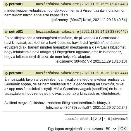
petrot81
hozzászólásai
|
válasz erre
| 2021.11.29 16:59:09 (80448)
mindenképpen virtuálisban gondolkodom én is :) Viszont az itteni platformon
nem tudom mikor lenne erre kapacitás :/
[
előzmény
: (80447) Kokó, 2021.11.29 16:49:54]
petrot81
hozzászólásai
|
válasz erre
| 2021.11.29 14:18:23 (80446)
Én se kifejezetten a versengésért csinálom, de pl. vannak a Garminnak a
havi kihívásai, ezekből én a havi lépést és havi futást "gyűjtöm", tehát nem
egyszeri díjak, hanem minden hónapban megkapom a kis virtuális kitűzőmet,
hogy lefutottam a havi adagot :) Lényegében ugyanaz, amit te is mondasz,
hogy a teljesítményt díjazza, de nem helyezés alapján.
[
előzmény
: (80445) VP, 2021.11.29 13:16:10]
petrot81
hozzászólásai
|
válasz erre
| 2021.11.29 10:26:13 (80444)
Én hosszabb távon tervezek ilyen gamification jellegű értékelési rendszert a
Geoládák appba, de az nem feltétlenül fedi a geocaching.hu funkcióit, mivel
az app más funkciókat is nyújt. Mióta Garminos vagyok (sport/óra) én is azt
tapasztalom, hogy rengeteg motivációt adnak a kihívások és kitüntetések.
Az itteni megvalósításhoz szerintem főleg humánerőforrás hiányzik.
[
előzmény
: (80439) zolika87, 2021.11.29 07:02:34]
Lapozás:
|
1
|
|
|
|
|
előző
2
3
4
5
következő
Egy lapon megjelenő sorok száma: