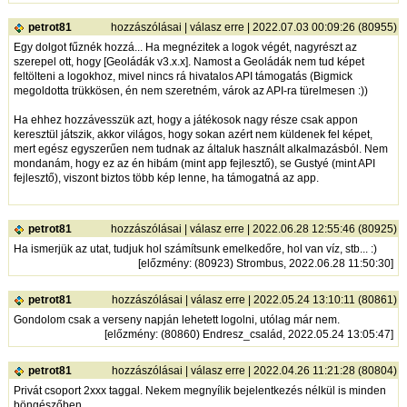
petrot81
hozzászólásai
|
válasz erre
| 2022.07.03 00:09:26 (80955)
Egy dolgot fűznék hozzá... Ha megnézitek a logok végét, nagyrészt az
szerepel ott, hogy [Geoládák v3.x.x]. Namost a Geoládák nem tud képet
feltölteni a logokhoz, mivel nincs rá hivatalos API támogatás (Bigmick
megoldotta trükkösen, én nem szeretném, várok az API-ra türelmesen :))
Ha ehhez hozzávesszük azt, hogy a játékosok nagy része csak appon
keresztül játszik, akkor világos, hogy sokan azért nem küldenek fel képet,
mert egész egyszerűen nem tudnak az általuk használt alkalmazásból. Nem
mondanám, hogy ez az én hibám (mint app fejlesztő), se Gustyé (mint API
fejlesztő), viszont biztos több kép lenne, ha támogatná az app.
petrot81
hozzászólásai
|
válasz erre
| 2022.06.28 12:55:46 (80925)
Ha ismerjük az utat, tudjuk hol számítsunk emelkedőre, hol van víz, stb... :)
[
előzmény
: (80923) Strombus, 2022.06.28 11:50:30]
petrot81
hozzászólásai
|
válasz erre
| 2022.05.24 13:10:11 (80861)
Gondolom csak a verseny napján lehetett logolni, utólag már nem.
[
előzmény
: (80860) Endresz_család, 2022.05.24 13:05:47]
petrot81
hozzászólásai
|
válasz erre
| 2022.04.26 11:21:28 (80804)
Privát csoport 2xxx taggal. Nekem megnyílik bejelentkezés nélkül is minden
böngészőben.