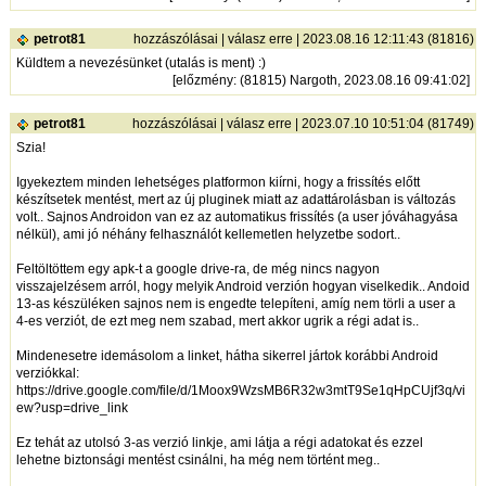
petrot81
hozzászólásai
|
válasz erre
| 2023.08.16 12:11:43 (81816)
Küldtem a nevezésünket (utalás is ment) :)
[
előzmény
: (81815) Nargoth, 2023.08.16 09:41:02]
petrot81
hozzászólásai
|
válasz erre
| 2023.07.10 10:51:04 (81749)
Szia!
Igyekeztem minden lehetséges platformon kiírni, hogy a frissítés előtt
készítsetek mentést, mert az új pluginek miatt az adattárolásban is változás
volt.. Sajnos Androidon van ez az automatikus frissítés (a user jóváhagyása
nélkül), ami jó néhány felhasználót kellemetlen helyzetbe sodort..
Feltöltöttem egy apk-t a google drive-ra, de még nincs nagyon
visszajelzésem arról, hogy melyik Android verzión hogyan viselkedik.. Andoid
13-as készüléken sajnos nem is engedte telepíteni, amíg nem törli a user a
4-es verziót, de ezt meg nem szabad, mert akkor ugrik a régi adat is..
Mindenesetre idemásolom a linket, hátha sikerrel jártok korábbi Android
verziókkal:
https://drive.google.com/file/d/1Moox9WzsMB6R32w3mtT9Se1qHpCUjf3q/vi
ew?usp=drive_link
Ez tehát az utolsó 3-as verzió linkje, ami látja a régi adatokat és ezzel
lehetne biztonsági mentést csinálni, ha még nem történt meg..