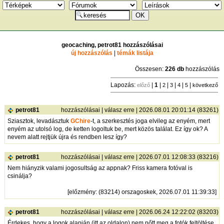
geocaching, petrot81 hozzászólásai
új hozzászólás
|
témák listája
Összesen:
226 db
hozzászólás
Lapozás:
|
1
|
|
|
|
|
előző
2
3
4
5
következő
petrot81
hozzászólásai
|
válasz erre
| 2026.08.01 20:01:14 (83261)
Sziasztok, levadásztuk
GChire
-t, a szerkesztés joga elvileg az enyém, mert
enyém az utolsó log, de ketten logoltuk be, mert közös találat. Ez így ok? A
nevem alatt rejtjük újra és rendben lesz így?
petrot81
hozzászólásai
|
válasz erre
| 2026.07.01 12:08:33 (83216)
Nem hiányzik valami jogosultság az appnak? Friss kamera fotóval is
csinálja?
[
előzmény
: (83214) orszagoskek, 2026.07.01 11:39:33]
petrot81
hozzászólásai
|
válasz erre
| 2026.06.24 12:22:02 (83203)
Érdekes, hogy a logok alapján (itt az oldalon) nem nőtt meg a fotók feltöltése