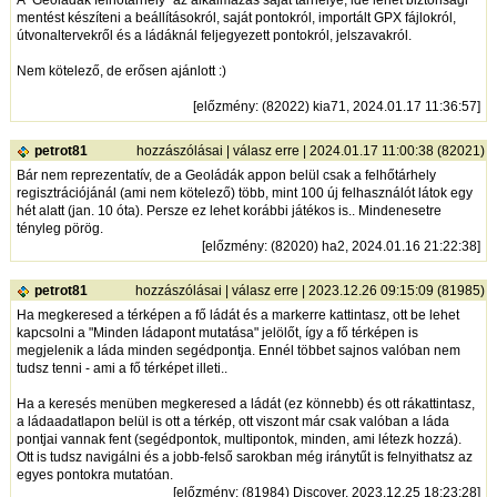
mentést készíteni a beállításokról, saját pontokról, importált GPX fájlokról,
útvonaltervekről és a ládáknál feljegyezett pontokról, jelszavakról.
Nem kötelező, de erősen ajánlott :)
[
előzmény
: (82022) kia71, 2024.01.17 11:36:57]
petrot81
hozzászólásai
|
válasz erre
| 2024.01.17 11:00:38 (82021)
Bár nem reprezentatív, de a Geoládák appon belül csak a felhőtárhely
regisztrációjánál (ami nem kötelező) több, mint 100 új felhasználót látok egy
hét alatt (jan. 10 óta). Persze ez lehet korábbi játékos is.. Mindenesetre
tényleg pörög.
[
előzmény
: (82020) ha2, 2024.01.16 21:22:38]
petrot81
hozzászólásai
|
válasz erre
| 2023.12.26 09:15:09 (81985)
Ha megkeresed a térképen a fő ládát és a markerre kattintasz, ott be lehet
kapcsolni a "Minden ládapont mutatása" jelölőt, így a fő térképen is
megjelenik a láda minden segédpontja. Ennél többet sajnos valóban nem
tudsz tenni - ami a fő térképet illeti..
Ha a keresés menüben megkeresed a ládát (ez könnebb) és ott rákattintasz,
a ládaadatlapon belül is ott a térkép, ott viszont már csak valóban a láda
pontjai vannak fent (segédpontok, multipontok, minden, ami létezk hozzá).
Ott is tudsz navigálni és a jobb-felső sarokban még iránytűt is felnyithatsz az
egyes pontokra mutatóan.
[
előzmény
: (81984) Discover, 2023.12.25 18:23:28]