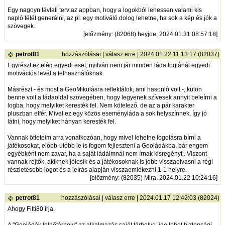
Egy nagoyn távlati terv az appban, hogy a logokból lehessen valami kis
napló félét generálni, az pl. egy motiváló dolog lehetne, ha sok a kép és jók a
szövegek.
[
előzmény
: (82068) heyjoe, 2024.01.31 08:57:18]
petrot81
hozzászólásai
|
válasz erre
| 2024.01.22 11:13:17 (82037)
Egyrészt ez elég egyedi eset, nyilván nem jár minden láda logjánál egyedi
motivációs levél a felhasználóknak.
Másrészt - és most a GeoMikulásra reflektálok, ami hasonló volt -, külön
benne volt a ládaoldal szövegében, hogy legyenek szívesek annyit beleírni a
logba, hogy melyiket keresték fel. Nem kötelező, de az a pár karakter
pluszban elfér. Mivel ez egy közös eseményláda a sok helyszínnek, így jó
látni, hogy melyiket hányan keresték fel.
Vannak ötleteim arra vonatkozóan, hogy mivel lehetne logolásra bírni a
játékosokat, előbb-utóbb le is fogom fejleszteni a Geoládákba, bár engem
egyébként nem zavar, ha a saját ládáimnál nem írnak kisregényt.. Viszont
vannak rejtők, akiknek jólesik és a játékosoknak is jobb visszaolvasni a régi
részletesebb logot és a leírás alapján visszaemlékezni 1-1 helyre.
[
előzmény
: (82035) Mira, 2024.01.22 10:24:16]
petrot81
hozzászólásai
|
válasz erre
| 2024.01.17 12:42:03 (82024)
Ahogy Fitti80 írja.
A "Geoládák felhőtárhely" az alkalmazás saját tárhelye, ide lehet biztonsági