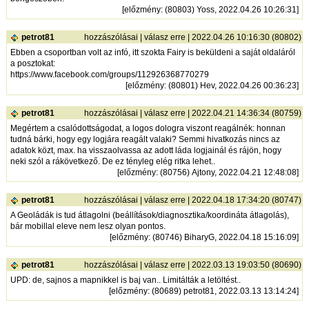
[
előzmény
: (80803) Yoss, 2022.04.26 10:26:31]
petrot81
hozzászólásai
|
válasz erre
| 2022.04.26 10:16:30 (80802)
Ebben a csoportban volt az infó, itt szokta Fairy is beküldeni a saját oldaláról
a posztokat:
https://www.facebook.com/groups/112926368770279
[
előzmény
: (80801) Hev, 2022.04.26 00:36:23]
petrot81
hozzászólásai
|
válasz erre
| 2022.04.21 14:36:34 (80759)
Megértem a csalódottságodat, a logos dologra viszont reagálnék: honnan
tudná bárki, hogy egy logjára reagált valaki? Semmi hivatkozás nincs az
adatok közt, max. ha visszaolvassa az adott láda logjainál és rájön, hogy
neki szól a rákövetkező. De ez tényleg elég ritka lehet..
[
előzmény
: (80756) Ajtony, 2022.04.21 12:48:08]
petrot81
hozzászólásai
|
válasz erre
| 2022.04.18 17:34:20 (80747)
A Geoládák is tud átlagolni (beállítások/diagnosztika/koordináta átlagolás),
bár mobillal eleve nem lesz olyan pontos.
[
előzmény
: (80746) BiharyG, 2022.04.18 15:16:09]
petrot81
hozzászólásai
|
válasz erre
| 2022.03.13 19:03:50 (80690)
UPD: de, sajnos a mapnikkel is baj van.. Limitálták a letöltést..
[
előzmény
: (80689) petrot81, 2022.03.13 13:14:24]