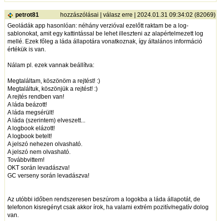
petrot81
hozzászólásai
|
válasz erre
| 2024.01.31 09:34:02 (82069)
Geoládák app hasonlóan: néhány verzióval ezelőtt raktam be a log-
sablonokat, amit egy kattintással be lehet illeszteni az alapértelmezett log
mellé. Ezek főleg a láda állapotára vonatkoznak, így általános információ
értékük is van.
Nálam pl. ezek vannak beállítva:
Megtaláltam, köszönöm a rejtést! :)
Megtaláltuk, köszönjük a rejtést! :)
A rejtés rendben van!
A láda beázott!
A láda megsérült!
A láda (szerintem) elveszett...
A logbook elázott!
A logbook betelt!
A jelszó nehezen olvasható.
A jelszó nem olvasható.
Továbbvittem!
OKT során levadászva!
GC verseny során levadászva!
Az utóbbi időben rendszeresen beszúrom a logokba a láda állapotát, de
telefonon kisregényt csak akkor írok, ha valami extrém pozitív/negatív dolog
van.