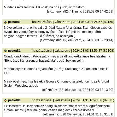
Mindenesetre felírom BUG-nak, ha oda jutok, kipróbálom.
[
előzmény
: (82441) mila, 2025.02.09 14:42:09]
petrot81
hozzászólásai
|
válasz erre
| 2024.06.03 11:24:57 (82150)
3 éve voltam arra, én is ezt a 2 ládát fűztem fel a túrára. Eszméletlen szép és
nyugis hely, még úgy is, hogy az ősborókás leégett. Nekem legalábbis
nagyon-nagyon tetszett. Jó túrázást, ha összejön :)
[
előzmény
: (82149) emiGrant, 2024.06.03 09:23:44]
petrot81
hozzászólásai
|
válasz erre
| 2024.03.03 13:56:37 (82108)
Gondolom Android.. Próbáljátok meg a Beállítások/Általános beállításban a
"Böngésző irányszenzor használata" opciót bekapcsolni.
Vannak olyan telefonok egyébként (pl. régi Samsung C5), amiben nincs is
GPS.
Másik ötlet még: frissítsétek a Google Chrome-ot a telefonon ill. az Android
System Webview appot.
[
előzmény
: (82106) usbirda, 2024.03.03 13:13:30]
petrot81
hozzászólásai
|
válasz erre
| 2024.01.31 10:43:56 (82071)
Ezt ismerem, fel is vettem az eddigi szakaszaimat, viszont a legutóbbit nem
tudtam, nincs új felvitele gomb, csak a meglévők szerkesztése :/
[
előzmény
: (82070) heyjoe, 2024.01.31 10:31:51]