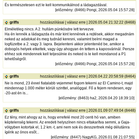
És természetesen ezt le kell kommunikálnod a ládagazdával.
[
előzmény
: (8466) Pongi, 2026.05.04 15:57:28]
griffs
hozzászólásai
|
válasz erre
| 2026.05.04 21:32:22 (8468)
Elméletileg nincs. A 2. hullám pünkösdre lett tervezve.
Ha én lennék a ládagazda és már kint lennének a rejtések, akkor megadnám
neked az adatokat és meg tudnád keresni, valamint beírni magad a
logfüzetbe a 2. vagy 3. lapra. Bejelenteni akkor jelentenéd be, amikor a
dobogós helyek elkeltek, vagy úgy ahogyan én tettem a kaposvárinál. Persze
ehhez sok mindennek kell teljesülnie és neked is le kell mondanod a P1
lehetőségről.
[
előzmény
: (8466) Pongi, 2026.05.04 15:57:28]
griffs
hozzászólásai
|
válasz erre
| 2026.04.22 20:58:59 (8464)
Ne is mond, 23 évvel fiatalabb vejemmel fogom tekerni az El Camino-t, majd
mindennap 1.000 méter körüli szinttel, analóggal. Fő a fejem rendesen, egy
-20-ast én is...
[
előzmény
: (8463) ha2, 2026.04.20 18:39:10]
griffs
hozzászólásai
|
válasz erre
| 2026.01.09 07:49:04 (8448)
Ez tény, mint ahogy az is, hogy errefelé most 20 centi hó van, amiben
képtelenség tekerni. Az eredeti helyszínen nincs eltakarítva semmi, a Gaja-
völgyben kotortak el, 1.2 km.-t, ami nem sok és desszertnek még délutánra
ígérik az ónos esőt...
[
előzmény
: (8447) NagyKG, 2026.01.08 21:07:55]