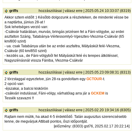
griffs
hozzászólásai
|
válasz erre
| 2025.05.24 10:33:07 (8319)
Akkor sztem eldőlt :) Később dolgozunk a részleteken, de mindenki vésse be
a naptárba, június 28-at !
Sok lehetséges verzió van:
-Csákvár határában, murvás, bringás jelzésen fel a Fáni-völgybe, az erdei
aszfalton Szárig, Tatabánya-Vértessomlyó-Vgesztes-Vkozma-Csákvár (65
km/800 szint)
- ua. csak Tatabánya után be az erdei aszfaltra, Mátyáskút felé-Vkozma,
Csákvár (60 km/850 szint)
- kezdés ua., de Fáni-völgyből fel Mátyáskút felé és terepes átkötéssel,
Nagyszénásnál vissza Fániba, Vkozma-Csákvár
griffs
hozzászólásai
|
válasz erre
| 2025.05.23 09:08:31 (8313)
2 törzstaggal egyeztetve, jún 28-ra gondoltam egy
GCTOUR
-t.
2 opció van:
-éjszakai, a balcsi kiskörön
-csákvári indulással, Fáni-völgy, várhatólag arra jár a
GCKEM
is
Tessék szavazni !!
griffs
hozzászólásai
|
válasz erre
| 2025.02.20 19:34:16 (8305)
Rajtam nem múlik, ha akad 4-5 érdeklődő. Talán augusztus szerencsésebb
lenne, de megvárjuk Attibati pontos, őszi időpontját.
[
előzmény
: (8303) gst76, 2025.02.17 20:22:14]