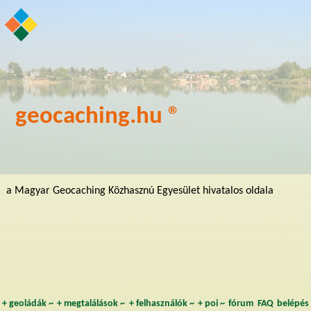
geocaching.hu ®
a Magyar Geocaching Közhasznú Egyesület hivatalos oldala
+
geoládák
~
+
megtalálások
~
+
felhasználók
~
+
poi
~
fórum
FAQ
belépés