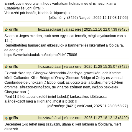
Ennek úgy megörültem, hogy várhatóan holnap még el is nézünk arra
Csabával és Stihl úrral :)
Volt azért pár bedőlt, kisebb fa, kipucoljuk.
[
előzmény
: (8426) Nargoth, 2025.12.17 08:17:05]
griffs
hozzászólásai
|
válasz erre
| 2025.12.16 22:07:39 (8425)
Sztem. a Jeges minden, csak nem egy tucat termék, mégis nyakunkon van a
12. :)
Remélhetőleg hamarosan elkészülök a bannerrel és kikerülhet a főoldalra,
de addig is:
https://www.turistautak.hu/poi.php?id=175006
griffs
hozzászólásai
|
válasz erre
| 2025.11.28 15:35:07 (8422)
Ez csak rövid trip: Glasgow-Alexandria-Aberfoyle-gravel kör Loch Katrine
körül-Callander-Killin-Bridge of Orchy-Glencoe-Bridge of Orchy és vonattal
Cambridge-be unokázni :) Ebből csak az uccsó tétel a biztos, mert -10-ben
örömmel sátrazok-bringázok, de viharos szélben nem, inkább bekkelek
Glasgow-ban :(
Pont 11.5 hónappal ezelőtt (mint tudod:)) fantasztikus időjárással
ajándékozott meg a Highland, most is bízok !!
[
előzmény
: (8421) emiGrant, 2025.11.28 08:58:27]
griffs
hozzászólásai
|
válasz erre
| 2025.11.27 18:12:13 (8420)
December 1-ig lehet még szavazni, utána ki kell raknom a főoldalra, mert
elutazok.