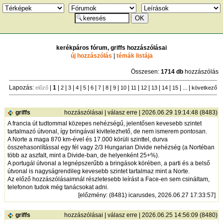
kerékpáros fórum, griffs hozzászólásai
új hozzászólás
|
témák listája
Összesen:
1714 db
hozzászólás
Lapozás:
|
1
|
|
|
|
|
|
|
|
|
|
|
|
|
|
| ... |
előző
2
3
4
5
6
7
8
9
10
11
12
13
14
15
következő
griffs
hozzászólásai
|
válasz erre
| 2026.06.29 19:14:48 (8483)
A francia út tudtommal közepes nehézségű, jelentősen kevesebb szintet
tartalmazó útvonal, így bringával kivitelezhető, de nem ismerem pontosan.
A Norte a maga 870 km-ével és 17.000 körüli szinttel, durva
összehasonlítással egy fél vagy 2/3 Hungarian Divide nehézség (a Nortéban
több az aszfalt, mint a Divide-ban, de helyenként 25+%).
A portugál útvonal a legnépszerűbb a bringások körében, a parti és a belső
útvonal is nagyságrendileg kevesebb szintet tartalmaz mint a Norte.
Az előző hozzászólásaimnál részletesebb leírást a Face-en sem csináltam,
telefonon tudok még tanácsokat adni.
[
előzmény
: (8481) icarusdes, 2026.06.27 17:33:57]
griffs
hozzászólásai
|
válasz erre
| 2026.06.25 14:56:09 (8480)