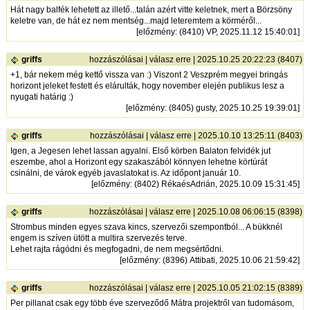
Hát nagy balfék lehetett az illető...talán azért vitte keletnek, mert a Börzsöny
keletre van, de hát ez nem mentség...majd leteremtem a körméről...
[
előzmény
: (8410) VP, 2025.11.12 15:40:01]
griffs
hozzászólásai
|
válasz erre
| 2025.10.25 20:22:23 (8407)
+1, bár nekem még kettő vissza van :) Viszont 2 Veszprém megyei bringás
horizont jeleket festett és elárulták, hogy november elején publikus lesz a
nyugati határig :)
[
előzmény
: (8405) gusty, 2025.10.25 19:39:01]
griffs
hozzászólásai
|
válasz erre
| 2025.10.10 13:25:11 (8403)
Igen, a Jegesen lehet lassan agyalni. Első körben Balaton felvidék jut
eszembe, ahol a Horizont egy szakaszából könnyen lehetne körtúrát
csinálni, de várok egyéb javaslatokat is. Az időpont január 10.
[
előzmény
: (8402) RékaésAdrián, 2025.10.09 15:31:45]
griffs
hozzászólásai
|
válasz erre
| 2025.10.08 06:06:15 (8398)
Strombus minden egyes szava kincs, szervezői szempontból... A bükknél
engem is szíven ütött a multira szervezés terve.
Lehet rajta rágódni és megfogadni, de nem megsértődni.
[
előzmény
: (8396) Attibati, 2025.10.06 21:59:42]
griffs
hozzászólásai
|
válasz erre
| 2025.10.05 21:02:15 (8389)
Per pillanat csak egy több éve szerveződő Mátra projektről van tudomásom,