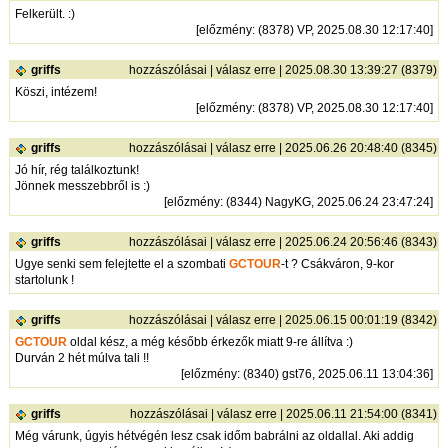
Felkerült. :)
[
előzmény
: (8378) VP, 2025.08.30 12:17:40]
griffs
hozzászólásai
|
válasz erre
| 2025.08.30 13:39:27 (8379)
Köszi, intézem!
[
előzmény
: (8378) VP, 2025.08.30 12:17:40]
griffs
hozzászólásai
|
válasz erre
| 2025.06.26 20:48:40 (8345)
Jó hír, rég találkoztunk!
Jönnek messzebbről is :)
[
előzmény
: (8344) NagyKG, 2025.06.24 23:47:24]
griffs
hozzászólásai
|
válasz erre
| 2025.06.24 20:56:46 (8343)
Ugye senki sem felejtette el a szombati
GCTOUR
-t ? Csákváron, 9-kor
startolunk !
griffs
hozzászólásai
|
válasz erre
| 2025.06.15 00:01:19 (8342)
GCTOUR
oldal kész, a még később érkezők miatt 9-re állítva :)
Durván 2 hét múlva tali !!
[
előzmény
: (8340) gst76, 2025.06.11 13:04:36]
griffs
hozzászólásai
|
válasz erre
| 2025.06.11 21:54:00 (8341)
Még várunk, úgyis hétvégén lesz csak időm babrálni az oldallal. Aki addig