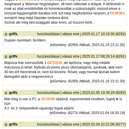
megmarad a Velencei hegységben, ott nem változtak a dolgok. A vértesinél is
csak az utak erodálódtak és homokosodtak a szárazságtól, viszont eleve a
sorozat leggyengébb darabja volt, azt még megfontolóra veszem, a
GCMTB4
sorsáról meg majd Nepster cimbora dönt.
Szóval aki még láncszaggató akar lenni, az húzzon bele...
griffs
hozzászólásai
|
válasz erre
| 2025.01.17 10:19:30 (8292)
Duplán nyomtam, töröltem.
[
előzmény
: (8289) Attibati, 2025.01.16 23:11:30]
griffs
hozzászólásai
|
válasz erre
| 2025.01.17 08:29:14 (8291)
Májusra már szerveződik 1
GCTOUR
, de áprilisra, vagy még inkább
márciusra jó lehet. Nyilván jól jönne plusz útvonalajánló, azoknak, akik nem
40 km-ért mennének el, nem túl közelre. Rövid, vagy normál távnak tudom
támogatni akár a negyvenest is
[
előzmény
: (8289) Attibati, 2025.01.16 23:11:30]
griffs
hozzászólásai
|
válasz erre
| 2025.01.05 19:39:29 (8282)
Már mög is van a P1, a
GCVADF
ládánál. logsorrendek rendben, logolj te is
lszi!
A 2. és 3. helyezettnél ugyanígy fogok eljárni.
[
előzmény
: (8273) Attibati, 2025.01.04 18:30:19]
griffs
hozzászólásai
|
válasz erre
| 2025.01.04 22:21:06 (8277)