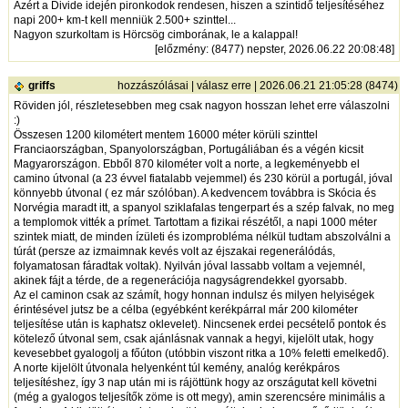
Azért a Divide idején pironkodok rendesen, hiszen a szintidő teljesítéséhez
napi 200+ km-t kell menniük 2.500+ szinttel...
Nagyon szurkoltam is Hörcsög cimborának, le a kalappal!
[
előzmény
: (8477) nepster, 2026.06.22 20:08:48]
griffs
hozzászólásai
|
válasz erre
| 2026.06.21 21:05:28 (8474)
Röviden jól, részletesebben meg csak nagyon hosszan lehet erre válaszolni
:)
Összesen 1200 kilométert mentem 16000 méter körüli szinttel
Franciaországban, Spanyolországban, Portugáliában és a végén kicsit
Magyarországon. Ebből 870 kilométer volt a norte, a legkeményebb el
camino útvonal (a 23 évvel fiatalabb vejemmel) és 230 körül a portugál, jóval
könnyebb útvonal ( ez már szólóban). A kedvencem továbbra is Skócia és
Norvégia maradt itt, a spanyol sziklafalas tengerpart és a szép falvak, no meg
a templomok vitték a prímet. Tartottam a fizikai részétől, a napi 1000 méter
szintek miatt, de minden ízületi és izomprobléma nélkül tudtam abszolválni a
túrát (persze az izmaimnak kevés volt az éjszakai regenerálódás,
folyamatosan fáradtak voltak). Nyilván jóval lassabb voltam a vejemnél,
akinek fájt a térde, de a regenerációja nagyságrendekkel gyorsabb.
Az el caminon csak az számít, hogy honnan indulsz és milyen helyiségek
érintésével jutsz be a célba (egyébként kerékpárral már 200 kilométer
teljesítése után is kaphatsz oklevelet). Nincsenek erdei pecsételő pontok és
kötelező útvonal sem, csak ajánlásnak vannak a hegyi, kijelölt utak, hogy
kevesebbet gyalogolj a főúton (utóbbin viszont ritka a 10% feletti emelkedő).
A norte kijelölt útvonala helyenként túl kemény, analóg kerékpáros
teljesítéshez, így 3 nap után mi is rájöttünk hogy az országutat kell követni
(még a gyalogos teljesítők zöme is ott megy), amin szerencsére minimális a