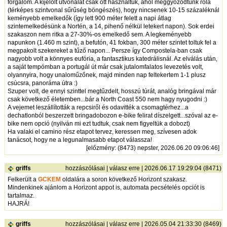
forgalom. A kijelölt útvonalat csak ott használtuk, ahol meggyőződtünk róla
(térképes szintvonal sűrűség böngészés), hogy nincsenek 10-15 százaléknál
keményebb emelkedők (így lett 900 méter felett a napi átlag
szintemelkedésünk a Nortén, a 14, pihenő nélkül letekert napon). Sok erdei
szakaszon nem ritka a 27-30%-os emelkedő sem. A legkeményebb
napunkon (1.460 m szint), a befutón, 41 fokban, 300 méter szintet toltuk fel a
megpakolt szekereket a tűző napon... Persze így Compostela-ban csak
nagyobb volt a könnyes eufória, a fantasztikus katedrálisnál. Az elválás után,
a saját tempómban a portugál út már csak jutalomfalatos levezetés volt,
olyannyira, hogy unaloműzőnek, majd minden nap feltekertem 1-1 plusz
csúcsra, panoráma útra :)
Szuper volt, de ennyi szinttel megtűzdelt, hosszú túrát, analóg bringával már
csak következő életemben...bár a North Coast 550 nem hagy nyugodni :)
A vejemet leszállították a repcsiről és odavitték a csomagtérhez...a
dechatlonból beszerzett bringadobozon e-bike felirat díszelgett...szóval az e-
bike nem opció (nyilván mi ezt tudtuk, csak nem figyeltük a dobozt)
Ha valaki el camino rész etapot tervez, keressen meg, szívesen adok
tanácsot, hogy ne a legunalmasabb etapot válassza!
[
előzmény
: (8473) nepster, 2026.06.20 09:06:46]
griffs
hozzászólásai
|
válasz erre
| 2026.06.17 19:29:04 (8471)
Felkerült a
GCKEM
oldalára a soron következő Horizont szakasz.
Mindenkinek ajánlom a Horizont appot is, automata pecsételés opciót is
tartalmaz.
HAJRÁ!
griffs
hozzászólásai
|
válasz erre
| 2026.05.04 21:33:30 (8469)