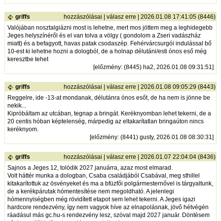
griffs
hozzászólásai
|
válasz erre
| 2026.01.08 17:41:05 (8446)
Valójában nosztalgiázni most is lehetne, mert mos jöttem meg a leghidegebb
Jeges helyszínéről és el van tolva a völgy ( gondolom a Zseri vadászház
miatt) és a befagyott, havas patak csodaszép. Fehérvárcsurgói indulással bő
10-est ki lehetne hozni a dologból, de a holnap délutáni/esti ónos eső még
keresztbe tehet
[
előzmény
: (8445) ha2, 2026.01.08 09:31:51]
griffs
hozzászólásai
|
válasz erre
| 2026.01.08 09:05:29 (8443)
Reggelre, ide -13-at mondanak, délutánra ónos esőt, de ha nem is jönne be
nekik...
Kipróbáltam az utcában, tegnap a bringát. Keréknyomban lehet tekerni, de a
20 centis hóban képtelenség, márpedig az eltakarítatlan bringaúton nincs
keréknyom.
[
előzmény
: (8441) gusty, 2026.01.08 08:30:31]
griffs
hozzászólásai
|
válasz erre
| 2026.01.07 22:04:04 (8436)
Sajnos a Jeges 12, tolódik 2027 januárra, azaz most elmarad.
Volt háttér munka a dologban, Csaba családjából Csabával, meg sthillel
kitakarítottuk az ösvényeket és ma a bfüzfői polgármesternővel is tárgyaltunk,
de a kerékpárutak hómentesítése nem megoldható. A jelenlegi
hómennyiségben még rövidített etapot sem lehet tekerni. A Jeges igazi
hardcore rendezvény, így nem vagyok híve az elnapolásnak, jövő hétvégén
ráadásul más gc.hu-s rendezvény lesz, szóval majd 2027 január. Döntésem