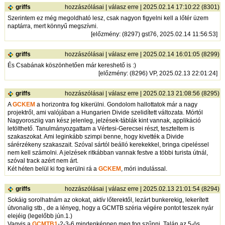
griffs
hozzászólásai
|
válasz erre
| 2025.02.14 17:10:22 (8301)
Szerintem ez még megoldható lesz, csak nagyon figyelni kell a lőtér üzem
naptárra, mert könnyű megszívni.
[
előzmény
: (8297) gst76, 2025.02.14 11:56:53]
griffs
hozzászólásai
|
válasz erre
| 2025.02.14 16:01:05 (8299)
És Csabának köszönhetően már kereshető is :)
[
előzmény
: (8296) VP, 2025.02.13 22:01:24]
griffs
hozzászólásai
|
válasz erre
| 2025.02.13 21:08:56 (8295)
A
GCKEM
a horizontra fog kikerülni. Gondolom hallottatok már a nagy
projektről, ami valójában a Hungarien Divide szelidített változata. Mórtól
Nagyorosziig van kész jelenleg, jelzések-táblák kint vannak, applikáció
letölthető. Tanulmányozgattam a Vértesi-Gerecsei részt, teszteltem is
szakaszokat. Ami leginkább szimpi benne, hogy kivették a Divide
sárérzékeny szakaszait. Szóval sártól beálló kerekekkel, bringa cipeléssel
nem kell számolni. A jelzések ritkábban vannak festve a többi turista útnál,
szóval track azért nem árt.
Két héten belül ki fog kerülni rá a
GCKEM
, móri indulással.
griffs
hozzászólásai
|
válasz erre
| 2025.02.13 21:01:54 (8294)
Sokáig sorolhatnám az okokat, aktív lőterektől, lezárt bunkerekig, lekerített
útvonalig stb., de a lényeg, hogy a GCMTB széria végére pontot teszek nyár
elejéig (legelőbb jún.1.)
Vagyis a
GCMTB1
-2-3-6 mindenképpen meg fog szűnni. Talán az 5-ös