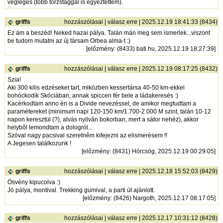
végleges (több törzstaggal is egyeztettem).
griffs
hozzászólásai
|
válasz erre
| 2025.12.19 18:41:33 (8434)
Ez ám a beszéd! Neked hazai pálya. Talán mán meg sem ismerlek...viszont
be tudom mutatni az új társam Orbea alma-t :)
[
előzmény
: (8433) bati.hu, 2025.12.19 18:27:39]
griffs
hozzászólásai
|
válasz erre
| 2025.12.19 08:17:25 (8432)
Szia!
Aki 300 kilis edzéseket tart, miközben kessertársa 40-50 km-ekkel
bohóckodik Skóciában, annak spiccen fér bele a ládakeresés :)
Kacérkodtam anno én is a Divide nevezéssel, de amikor megtudtam a
paramétereket (minimum napi 120-150 km/1.700-2.000 M szint, talán 10-12
napon keresztül (?), alvás nyilván bokorban, mert a sátor nehéz), akkor
helyből lemondtam a dologról...
Szóval nagy pacsival szeretnêm kifejezni az elismerésem !!
A Jegesen találkozunk !
[
előzmény
: (8431) Hörcsög, 2025.12.19 00:29:05]
griffs
hozzászólásai
|
válasz erre
| 2025.12.18 15:52:03 (8429)
Ösvény kipucolva :)
Jó pálya, montival. Trekking gumival, a parti út ajánlott.
[
előzmény
: (8426) Nargoth, 2025.12.17 08:17:05]
griffs
hozzászólásai
|
válasz erre
| 2025.12.17 10:31:12 (8428)