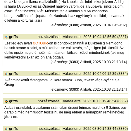
de az ki tudja mikorra realizálódik :) Ha kapok más infót akkor jelzem. Addig
is hajrá ! A Bükköt és az Őrséget nagyon várom, de a Buba-val sincs bajom,
csak utóbbit beszéljük át. Mérsékelten alkalmas a MÁV csoportos
bringaszállításra és jópáran ódzkodnak is az egyirányú multiktól, de vannak
ötleteim a körtúrásításra.
[
előzmény
: (8388) Attibati, 2025.10.04 19:59:02]
griffs
hozzászólásai
|
válasz erre
| 2025.10.04 18:56:50 (8387)
Esetleg egy nyári
GCTOUR
-on is gondolkozhatnál a Bükkben :) Nem gond
ha sok benne a szint, a múltkoriban se volt kevés, mégis igen jól sikerült. Az
ebike opció meg elérhető már másnem kölcsönzőből mindenkinek (aki meg
keménykedni akar, az jön analóggal).
[
előzmény
: (8383) Attibati, 2025.10.03 21:13:14]
griffs
hozzászólásai
|
válasz erre
| 2025.10.04 06:12:39 (8384)
Akár mindkettőt támogatom. Pl. kora tavasz Buba, tavasz vége-nyár eleje
Őrség.
[
előzmény
: (8383) Attibati, 2025.10.03 21:13:14]
griffs
hozzászólásai
|
válasz erre
| 2025.10.03 19:48:54 (8382)
Attibati gratulálok a csaknem számtalan őrségi bringás multihoz !! Sajnos egy
darabig még nem tudom tesztelni, de még ebben a hónapban remélhetőleg
járok arra.
griffs
hozzászólásai
|
válasz erre
| 2025.08.30 14:38:44 (8380)