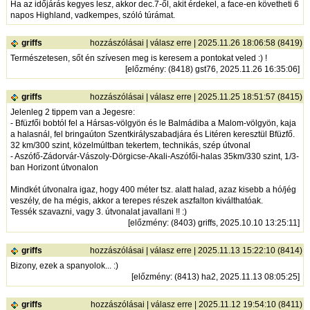
Ha az időjárás kegyes lesz, akkor dec.7-ől, akit érdekel, a face-en követheti 6
napos Highland, vadkempes, szóló túrámat.
griffs
hozzászólásai
|
válasz erre
| 2025.11.26 18:06:58 (8419)
Természetesen, sőt én szívesen meg is keresem a pontokat veled :) !
[
előzmény
: (8418) gst76, 2025.11.26 16:35:06]
griffs
hozzászólásai
|
válasz erre
| 2025.11.25 18:51:57 (8415)
Jelenleg 2 tippem van a Jegesre:
- Bfüzfői bobtól fel a Hársas-völgyön és le Balmádiba a Malom-völgyön, kaja
a halasnál, fel bringaúton Szentkirályszabadjára és Litéren keresztül Bfüzfő.
32 km/300 szint, közelmúltban tekertem, technikás, szép útvonal
- Aszófő-Zádorvár-Vászoly-Dörgicse-Akali-Aszófői-halas 35km/330 szint, 1/3-
ban Horizont útvonalon
Mindkét útvonalra igaz, hogy 400 méter tsz. alatt halad, azaz kisebb a hó/jég
veszély, de ha mégis, akkor a terepes részek aszfalton kiválthatóak.
Tessék szavazni, vagy 3. útvonalat javallani !! :)
[
előzmény
: (8403) griffs, 2025.10.10 13:25:11]
griffs
hozzászólásai
|
válasz erre
| 2025.11.13 15:22:10 (8414)
Bizony, ezek a spanyolok... :)
[
előzmény
: (8413) ha2, 2025.11.13 08:05:25]
griffs
hozzászólásai
|
válasz erre
| 2025.11.12 19:54:10 (8411)