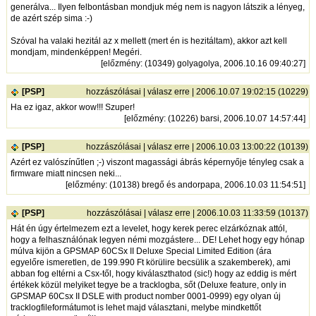
generálva... Ilyen felbontásban mondjuk még nem is nagyon látszik a lényeg,
de azért szép sima :-)
Szóval ha valaki hezitál az x mellett (mert én is hezitáltam), akkor azt kell
mondjam, mindenképpen! Megéri.
[
előzmény
: (10349) golyagolya, 2006.10.16 09:40:27]
[PSP]
hozzászólásai
|
válasz erre
| 2006.10.07 19:02:15 (10229)
Ha ez igaz, akkor wow!!! Szuper!
[
előzmény
: (10226) barsi, 2006.10.07 14:57:44]
[PSP]
hozzászólásai
|
válasz erre
| 2006.10.03 13:00:22 (10139)
Azért ez valószínűtlen ;-) viszont magassági ábrás képernyője tényleg csak a
firmware miatt nincsen neki...
[
előzmény
: (10138) bregő és andorpapa, 2006.10.03 11:54:51]
[PSP]
hozzászólásai
|
válasz erre
| 2006.10.03 11:33:59 (10137)
Hát én úgy értelmezem ezt a levelet, hogy kerek perec elzárkóznak attól,
hogy a felhasználónak legyen némi mozgástere... DE! Lehet hogy egy hónap
múlva kijön a GPSMAP 60CSx II Deluxe Special Limited Edition (ára
egyelőre ismeretlen, de 199.990 Ft körülire becsülik a szakemberek), ami
abban fog eltérni a Csx-től, hogy kiválaszthatod (sic!) hogy az eddig is mért
értékek közül melyiket tegye be a tracklogba, sőt (Deluxe feature, only in
GPSMAP 60Csx II DSLE with product nomber 0001-0999) egy olyan új
tracklogfileformátumot is lehet majd választani, melybe mindkettőt