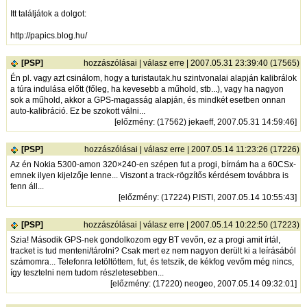
Itt találjátok a dolgot:
http://papics.blog.hu/
[PSP]
hozzászólásai
|
válasz erre
| 2007.05.31 23:39:40 (17565)
Én pl. vagy azt csinálom, hogy a turistautak.hu szintvonalai alapján kalibrálok
a túra indulása előtt (főleg, ha kevesebb a műhold, stb...), vagy ha nagyon
sok a műhold, akkor a GPS-magasság alapján, és mindkét esetben onnan
auto-kalibráció. Ez be szokott válni...
[
előzmény
: (17562) jekaeff, 2007.05.31 14:59:46]
[PSP]
hozzászólásai
|
válasz erre
| 2007.05.14 11:23:26 (17226)
Az én Nokia 5300-amon 320×240-en szépen fut a progi, bírnám ha a 60CSx-
emnek ilyen kijelzője lenne... Viszont a track-rögzítős kérdésem továbbra is
fenn áll...
[
előzmény
: (17224) P.ISTI, 2007.05.14 10:55:43]
[PSP]
hozzászólásai
|
válasz erre
| 2007.05.14 10:22:50 (17223)
Szia! Második GPS-nek gondolkozom egy BT vevőn, ez a progi amit írtál,
tracket is tud menteni/tárolni? Csak mert ez nem nagyon derült ki a leírásából
számomra... Telefonra letöltöttem, fut, és tetszik, de kékfog vevőm még nincs,
így tesztelni nem tudom részletesebben...
[
előzmény
: (17220) neogeo, 2007.05.14 09:32:01]