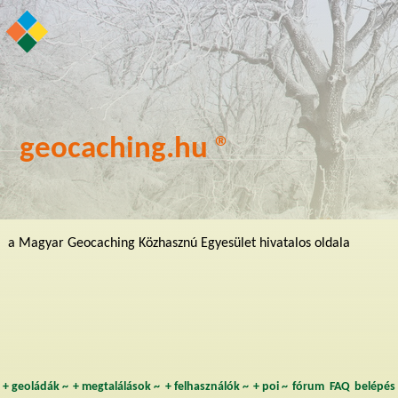
geocaching.hu ®
a Magyar Geocaching Közhasznú Egyesület hivatalos oldala
+
geoládák
~
+
megtalálások
~
+
felhasználók
~
+
poi
~
fórum
FAQ
belépés