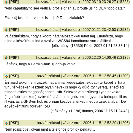
[PSP]
hozzászólásai
|
válasz erre
| 2007.03.10 23:26:27 (15228)
"Add capability to see vertical profile of an autoroute using DEM topo data."
És az új fw a tuhu-val ezt is tudja? Tapasztalatok?
[PSP]
hozzászólásai
|
válasz erre
| 2007.01.21 23:42:53 (13532)
Valószínűsítem, hogy a koordinátahálózatokkal lehet baj. Ellenőrizd, hogy
mind a készülék, mind a szoftver WGS84 formátumra van-e állítva!
[
előzmény
: (13530) Pétör, 2007.01.21 23:38:14]
[PSP]
hozzászólásai
|
válasz erre
| 2006.12.20 14:00:46 (12139)
Láttátok, hogy a Garmin-nak új logo-ja van?
[PSP]
hozzászólásai
|
válasz erre
| 2006.11.15 12:58:45 (11209)
Én majd akkor nem viszek magammal kiegészítésnek papírtérképet is, ha a
tuhu térképeken lesznek olyan nevek is hogy xy dűlő, xy nyereg, lehetőleg
minden csúcs magasságponttal, stb. Sokszor van szükség ilyen nevekre
(legalább is nekem), szóval általában megnézem, hogy ami a térképen itt és
itt van, az a GPS-en hol, és onnan kezdve a térkép megy a zsák aljába... De
egyébként tuhu forever!!! ;-D
[
előzmény
: (11196) ttamas, 2006.11.15 11:24:49]
[PSP]
hozzászólásai
|
válasz erre
| 2006.11.15 12:53:20 (11206)
Nem rossz ötlet, olyan mint a telefonos profilok például...