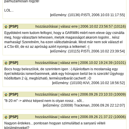
párhuzamosan rögzíti!
LOL...
[
előzmény
: (10136) P.ISTI, 2006.10.03 11:17:55]
[PSP]
hozzászólásai
|
válasz erre
| 2006.10.02 23:56:57 (10116)
Egyébként nem tudom felfogni, hogy a GARMIN miért nem eleve úgy csinálta
meg, hogy választani lehessen, melyik magasságot akarom logolni... kész
marhaság! Szeretném, ha ezen változtatnának. Most már nem sok választ el
a CSx-től, de ez az apróság azért nyomja a lelkemet :-|
[
előzmény
: (10115) P.ISTI, 2006.10.02 23:39:54]
[PSP]
hozzászólásai
|
válasz erre
| 2006.10.02 19:24:39 (10101)
Bocs hogy beleszólok, de szerintem igen :-) Ajánlottam is mostanság egy
ilyet kéktúrás ismerőseimnek, akik egy hónapon belül be is szerzik! Úgyhogy
hódítottam 2 új, megbízható, természetbarát cachert! ;-D
[
előzmény
: (10100) KiVi, 2006.10.02 18:56:52]
[PSP]
hozzászólásai
|
válasz erre
| 2006.09.26 23:10:33 (10009)
"8-20 m" -> ahhoz képest nem is olyan rossz... sőt...
[
előzmény
: (10008) Trackman, 2006.09.26 22:12:07]
[PSP]
hozzászólásai
|
válasz erre
| 2006.09.26 21:37:22 (10006)
Nagyon érdekes... pontosan hogyan szimuláltad a sanyarú vételi
körülményeket?