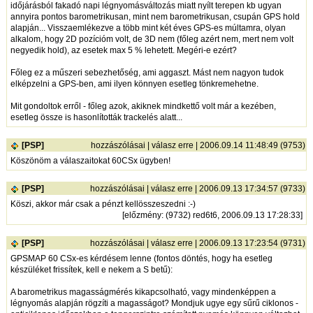
időjárásból fakadó napi légnyomásváltozás miatt nyílt terepen kb ugyan
annyira pontos barometrikusan, mint nem barometrikusan, csupán GPS hold
alapján... Visszaemlékezve a több mint két éves GPS-es múltamra, olyan
alkalom, hogy 2D pozícióm volt, de 3D nem (főleg azért nem, mert nem volt
negyedik hold), az esetek max 5 % lehetett. Megéri-e ezért?
Főleg ez a műszeri sebezhetőség, ami aggaszt. Mást nem nagyon tudok
elképzelni a GPS-ben, ami ilyen könnyen esetleg tönkremehetne.
Mit gondoltok erről - főleg azok, akiknek mindkettő volt már a kezében,
esetleg össze is hasonlították trackelés alatt...
[PSP]
hozzászólásai
|
válasz erre
| 2006.09.14 11:48:49 (9753)
Köszönöm a válaszaitokat 60CSx ügyben!
[PSP]
hozzászólásai
|
válasz erre
| 2006.09.13 17:34:57 (9733)
Köszi, akkor már csak a pénzt kellösszeszedni :-)
[
előzmény
: (9732) red6t6, 2006.09.13 17:28:33]
[PSP]
hozzászólásai
|
válasz erre
| 2006.09.13 17:23:54 (9731)
GPSMAP 60 CSx-es kérdésem lenne (fontos döntés, hogy ha esetleg
készüléket frissítek, kell e nekem a S betű):
A barometrikus magasságmérés kikapcsolható, vagy mindenképpen a
légnyomás alapján rögzíti a magasságot? Mondjuk ugye egy sűrű ciklonos -