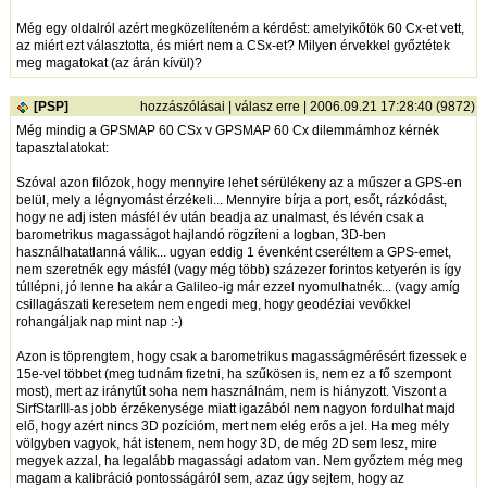
Még egy oldalról azért megközelíteném a kérdést: amelyikőtök 60 Cx-et vett,
az miért ezt választotta, és miért nem a CSx-et? Milyen érvekkel győztétek
meg magatokat (az árán kívül)?
[PSP]
hozzászólásai
|
válasz erre
| 2006.09.21 17:28:40 (9872)
Még mindig a GPSMAP 60 CSx v GPSMAP 60 Cx dilemmámhoz kérnék
tapasztalatokat:
Szóval azon filózok, hogy mennyire lehet sérülékeny az a műszer a GPS-en
belül, mely a légnyomást érzékeli... Mennyire bírja a port, esőt, rázkódást,
hogy ne adj isten másfél év után beadja az unalmast, és lévén csak a
barometrikus magasságot hajlandó rögzíteni a logban, 3D-ben
használhatatlanná válik... ugyan eddig 1 évenként cseréltem a GPS-emet,
nem szeretnék egy másfél (vagy még több) százezer forintos ketyerén is így
túllépni, jó lenne ha akár a Galileo-ig már ezzel nyomulhatnék... (vagy amíg
csillagászati keresetem nem engedi meg, hogy geodéziai vevőkkel
rohangáljak nap mint nap :-)
Azon is töprengtem, hogy csak a barometrikus magasságmérésért fizessek e
15e-vel többet (meg tudnám fizetni, ha szűkösen is, nem ez a fő szempont
most), mert az iránytűt soha nem használnám, nem is hiányzott. Viszont a
SirfStarIII-as jobb érzékenysége miatt igazából nem nagyon fordulhat majd
elő, hogy azért nincs 3D pozícióm, mert nem elég erős a jel. Ha meg mély
völgyben vagyok, hát istenem, nem hogy 3D, de még 2D sem lesz, mire
megyek azzal, ha legalább magassági adatom van. Nem győztem még meg
magam a kalibráció pontosságáról sem, azaz úgy sejtem, hogy az