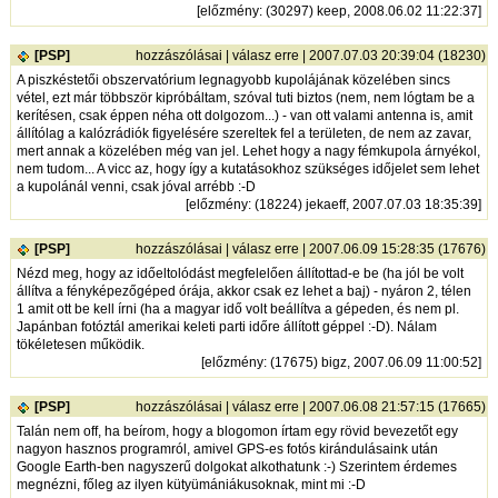
[
előzmény
: (30297) keep, 2008.06.02 11:22:37]
[PSP]
hozzászólásai
|
válasz erre
| 2007.07.03 20:39:04 (18230)
A piszkéstetői obszervatórium legnagyobb kupolájának közelében sincs
vétel, ezt már többször kipróbáltam, szóval tuti biztos (nem, nem lógtam be a
kerítésen, csak éppen néha ott dolgozom...) - van ott valami antenna is, amit
állítólag a kalózrádiók figyelésére szereltek fel a területen, de nem az zavar,
mert annak a közelében még van jel. Lehet hogy a nagy fémkupola árnyékol,
nem tudom... A vicc az, hogy így a kutatásokhoz szükséges időjelet sem lehet
a kupolánál venni, csak jóval arrébb :-D
[
előzmény
: (18224) jekaeff, 2007.07.03 18:35:39]
[PSP]
hozzászólásai
|
válasz erre
| 2007.06.09 15:28:35 (17676)
Nézd meg, hogy az időeltolódást megfelelően állítottad-e be (ha jól be volt
állítva a fényképezőgéped órája, akkor csak ez lehet a baj) - nyáron 2, télen
1 amit ott be kell írni (ha a magyar idő volt beállítva a gépeden, és nem pl.
Japánban fotóztál amerikai keleti parti időre állított géppel :-D). Nálam
tökéletesen működik.
[
előzmény
: (17675) bigz, 2007.06.09 11:00:52]
[PSP]
hozzászólásai
|
válasz erre
| 2007.06.08 21:57:15 (17665)
Talán nem off, ha beírom, hogy a blogomon írtam egy rövid bevezetőt egy
nagyon hasznos programról, amivel GPS-es fotós kirándulásaink után
Google Earth-ben nagyszerű dolgokat alkothatunk :-) Szerintem érdemes
megnézni, főleg az ilyen kütyümániákusoknak, mint mi :-D