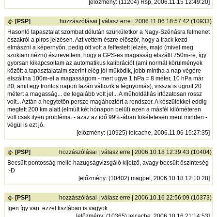
[
előzmény
: (11204) Rsp, 2006.11.15 12:49:20]
[PSP]
hozzászólásai
|
válasz erre
| 2006.11.06 18:57:42 (10933)
Hasonló tapasztalat szombat délután szürkületkor a Nagy-Szénásra felmenet
északról a piros jelzésen. Azt vettem észre először, hogy a track kezd
elmászni a képernyőn, pedig ott volt a felfestett jelzés, majd (mivel meg
szoktam nézni) észrevettem, hogy a GPS-es magasság elszállt 750m-re, így
gyorsan kikapcsoltam az automatikus kalibrációt (ami normál körülmények
között a tapasztalataim szerint elég jól működik, jobb mintha a nap végére
elszállna 100m-el a magasságom - mert ugye 1 hPa = 8 méter, 10 hPa már
80, amit egy frontos napon lazán változik a légnyomás), vissza is ugrott 20
métert a magasság... de legalább volt jel... A műholdállás irtózatosan rossz
volt... Aztán a hegytetőn persze magáhoztért a rendszer. A készülékkel eddig
megtett 200 km alatt (elmúlt két hónapon belül) ezen a másfél kilóméteren
volt csak ilyen probléma. - azaz az idő 99%-ában tökéletesen ment minden -
végül is ezt jó.
[
előzmény
: (10925) lelcache, 2006.11.06 15:27:35]
[PSP]
hozzászólásai
|
válasz erre
| 2006.10.18 12:39:43 (10404)
Becsült pontosság mellé hazugságvizsgáló kijelző, avagy becsült őszinteség
:-D
[
előzmény
: (10402) magpet, 2006.10.18 12:10:28]
[PSP]
hozzászólásai
|
válasz erre
| 2006.10.16 22:56:09 (10373)
Igen így van, ezzel tisztában is vagyok...
[
előzmény
: (10365) lelcache, 2006.10.16 21:14:53]