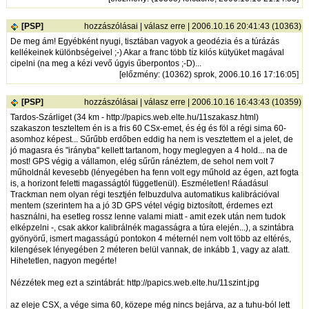
[PSP]
hozzászólásai
|
válasz erre
| 2006.10.16 20:41:43 (10363)
De meg ám! Egyébként nyugi, tisztában vagyok a geodézia és a túrázás
kellékeinek különbségeivel ;-) Akar a franc több tíz kilós kütyüket magával
cipelni (na meg a kézi vevő úgyis űberpontos ;-D)...
[
előzmény
: (10362) sprok, 2006.10.16 17:16:05]
[PSP]
hozzászólásai
|
válasz erre
| 2006.10.16 16:43:43 (10359)
Tardos-Szárliget (34 km -
http://papics.web.elte.hu/11szakasz.html
)
szakaszon teszteltem én is a fris 60 CSx-emet, és ég és föl a régi sima 60-
asomhoz képest... Sűrűbb erdőben eddig ha nem is vesztettem el a jelet, de
jó magasra és "irányba" kellett tartanom, hogy meglegyen a 4 hold... na de
most! GPS végig a vállamon, elég sűrűn ránéztem, de sehol nem volt 7
műholdnál kevesebb (lényegében ha fenn volt egy műhold az égen, azt fogta
is, a horizont feletti magasságtól függetlenül). Eszméletlen! Ráadásul
Trackman nem olyan régi tesztjén felbuzdulva automatikus kalibrációval
mentem (szerintem ha a jó 3D GPS vétel végig biztosított, érdemes ezt
használni, ha esetleg rossz lenne valami miatt - amit ezek után nem tudok
elképzelni -, csak akkor kalibrálnék magasságra a túra elején...), a szintábra
gyönyörű, ismert magasságú pontokon 4 méternél nem volt több az eltérés,
kilengések lényegében 2 méteren belül vannak, de inkább 1, vagy az alatt.
Hihetetlen, nagyon megérte!
Nézzétek meg ezt a szintábrát:
http://papics.web.elte.hu/11szint.jpg
az eleje CSX, a vége sima 60, közepe még nincs bejárva, az a tuhu-ból lett