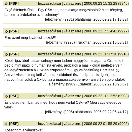
[PSP]
hozzászólásai
|
válasz erre
| 2006.09.23 15:32:28 (9946)
Ez jó ötletnek tűnik... Egy CSx tulaj nem akarja megcsinálni? Most tényleg,
baromira érdekelne az eredmény!
[
előzmény
: (9931) olahtamas, 2006.09.22 17:13:32]
[PSP]
hozzászólásai
|
válasz erre
| 2006.09.22 15:14:42 (9927)
Erre azért még kíváncsi leszek!!!
[
előzmény
: (9926) Trackman, 2006.09.22 15:03:31]
[PSP]
hozzászólásai
|
válasz erre
| 2006.09.22 10:37:30 (9910)
Köszi, igazából lassan sehogy nem tudom meggyőzni magam a Cx mellett -
pedig mint igazi jó humanista érvelő, próbálok a másik oldal mellett érvelni,
de legyőzhetetlen a CSx-es szuperegóm -, így valószínűleg CSx lesz. ;-)
Amivel viszont meg kell várjam az októberi ösztöndíjamat is. Igen, amit
nagyon hiányolok a Cx-ből az a magasságképernyő - amiért én bolondulok!
[
előzmény
: (9909) Csabesz, 2006.09.22 10:25:57]
[PSP]
hozzászólásai
|
válasz erre
| 2006.09.22 10:12:53 (9908)
És utólag nem bántad meg, hogy nem vártál CSx-re? Meg vagy elégedve
vele?
[
előzmény
: (9906) olahtamas, 2006.09.22 06:44:12]
[PSP]
hozzászólásai
|
válasz erre
| 2006.09.22 01:55:29 (9905)
Köszönöm a válaszokat!