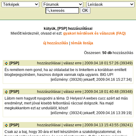
kütyük, [PSP] hozzászólásai
Mielőtt kérdeznél, olvasd el ezt:
gyakori kérdések és válaszok (FAQ)
új hozzászólás
|
témák listája
Összesen:
50 db
hozzászólás
[PSP]
hozzászólásai
|
válasz erre
| 2009.04.18 01:57:26 (39349)
És remélem nem gond, ha az oldaladat be is linkeltem a korábban említett
blogbejegyzésben, hasznos dolgok vannak rajta ugyanis. BIG UP!
[
előzmény
: (39326) jekaeff, 2009.04.16 15:27:34]
[PSP]
hozzászólásai
|
válasz erre
| 2009.04.18 01:40:48 (39348)
Látom nem hagyott nyugodni a téma :D Helyes! A webes cucc azért ad más
eredményt, mert jóval kisebb felbontású ráccsal dolgozik. Na majd
megkukkantom ezt az undulálót, köszi!
[
előzmény
: (39324) jekaeff, 2009.04.16 13:39:19]
[PSP]
hozzászólásai
|
válasz erre
| 2009.04.13 15:43:55 (39241)
Csak az a baj, hogy 30-ára el kell készülnöm a szakdolgozatommal, és