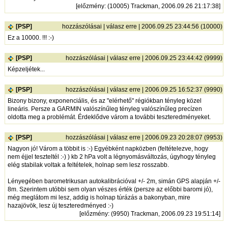
[
előzmény
: (10005) Trackman, 2006.09.26 21:17:38]
[PSP]
hozzászólásai
|
válasz erre
| 2006.09.25 23:44:56 (10000)
Ez a 10000. !!! :-)
[PSP]
hozzászólásai
|
válasz erre
| 2006.09.25 23:44:42 (9999)
Képzeljétek...
[PSP]
hozzászólásai
|
válasz erre
| 2006.09.25 16:52:37 (9990)
Bizony bizony, exponenciális, és az "elérhető" régiókban tényleg közel
lineáris. Persze a GARMIN valószínűleg tényleg valószínűleg precízen
oldotta meg a problémát. Érdeklődve várom a további teszteredményeket.
[PSP]
hozzászólásai
|
válasz erre
| 2006.09.23 20:28:07 (9953)
Nagyon jó! Várom a többit is :-) Egyébként napközben (feltételezve, hogy
nem éjjel teszteltél :-) ) kb 2 hPa volt a légnyomásváltozás, úgyhogy tényleg
elég stabilak voltak a feltételek, holnap sem lesz rosszabb.
Lényegében barometrikusan autokalibrációval +/- 2m, simán GPS alapján +/-
8m. Szerintem utóbbi sem olyan vészes érték (persze az előbbi baromi jó),
még meglátom mi lesz, addig is holnap túrázás a bakonyban, mire
hazajövök, lesz új teszteredményed :-)
[
előzmény
: (9950) Trackman, 2006.09.23 19:51:14]