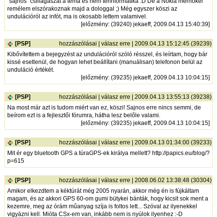
"sajnos" csillagászat a téma és nem térinformatika :D De a Nokia mérnökei
remélem elszórakoznak majd a dologgal ;) Még egyszer köszi az
undulációról az infót, ma is okosabb lettem valamivel.
[
előzmény
: (39240) jekaeff, 2009.04.13 15:40:39]
[PSP]
hozzászólásai
|
válasz erre
| 2009.04.13 15:12:45 (39239)
Kibővítettem a bejegyzést az undulációról szóló résszel, és leírtam, hogy bár
kissé esetlenül, de hogyan lehet beállítani (manuálisan) telefonon belül az
unduláció értékét.
[
előzmény
: (39235) jekaeff, 2009.04.13 10:04:15]
[PSP]
hozzászólásai
|
válasz erre
| 2009.04.13 13:55:13 (39238)
Na most már azt is tudom miért van ez, köszi! Sajnos erre nincs semmi, de
beírom ezt is a fejlesztői fórumra, hátha lesz belőle valami.
[
előzmény
: (39235) jekaeff, 2009.04.13 10:04:15]
[PSP]
hozzászólásai
|
válasz erre
| 2009.04.13 01:34:00 (39233)
Mit ér egy bluetooth GPS a túraGPS-ek királya mellett?
http://papics.eu/blog/?
p=615
[PSP]
hozzászólásai
|
válasz erre
| 2008.06.02 13:38:48 (30304)
Amikor elkezdtem a kéktúrát még 2005 nyarán, akkor még én is fújkáltam
magam, és az akkori GPS 60-om gumi bütykei bánták, hogy kicsit sok ment a
kezemre, meg az órám műanyag szíja is foltos lett... Szóval az ilyenekkel
vigyázni kell. Mióta CSx-em van, inkább nem is nyúlok ilyenhez :-D