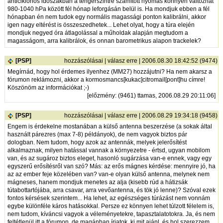
anticiklonos időszakban a tengerszintre számított nyomás könnyen változhat
980-1040 hPa között fél hónap leforgásán belül is. Ha mondjuk ebben a fél
hónapban én nem tudok egy normális magassági ponton kalibrálni, akkor
igen nagy eltérést is összeszedhetek... Lehet olyat, hogy a túra elején
mondjuk negyed óra átlagolással a műholdak alapján megtudom a
magasságom, arra kalibrálok, és onnan barometrikus alapon trackelek?
[PSP]
hozzászólásai
|
válasz erre
| 2006.08.30 18:42:52 (9474)
Megírnád, hogy hol érdemes ilyenhez (MM27) hozzájutni? Ha nem akarsz a
fórumon reklámozni, akkor a kormosmancs[kukac]citromail[pont]hu címre!
Köszönöm az információkat ;-)
[
előzmény
: (9461) ttamas, 2006.08.29 20:11:06]
[PSP]
hozzászólásai
|
válasz erre
| 2006.08.29 19:34:18 (9458)
Engem is érdekelne mostanában a külső antenna beszerzése (a sokak által
használt párezres (max 7-8) példányok), de nem vagyok biztos pár
dologban. Nem tudom, hogy azok az antennák, melyek jelerősítést
alkalmaznak, milyen hatással vannak a környezetre - értsd, ugyan mobilom
van, és az sugároz biztos eleget, hasonló sugárzása van-e ennek, vagy egy
egyszerű erősítésről van szó? Más: az erős mágnes kérdése: mennyire jó, ha
az az ember feje közelében van? van-e olyan külső antenna, melynek nem
mágneses, hanem mondjuk menetes az alja (kisebb rúd a hátizsák
tútabottartójába, arra csavar, arra vevőantenna, és tök jó lenne)? Szóval ezek
fontos kérsések szerintem... Ha lehet, az egészséges túrázást nem vonnám
egybe különféle káros hatásokkal. Persze ez könnyen lehet túlzott félelem is,
nem tudom, kíváncsi vagyok a véleményetekre, tapasztalatotokra. Ja, és nem
feltétlenül itt a fórumon, de magánban írjatok, ki mit ajánl, és hol szerezzem