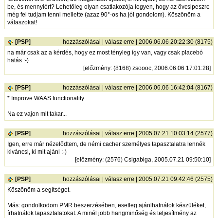
be, és mennyiért? Lehetőleg olyan csatlakozója legyen, hogy az övcsipeszre
még fel tudjam tenni mellette (azaz 90°-os ha jól gondolom). Köszönöm a
válaszokat!
[PSP]
hozzászólásai
|
válasz erre
| 2006.06.06 20:22:30 (8175)
na már csak az a kérdés, hogy ez most tényleg így van, vagy csak placebó
hatás :-)
[
előzmény
: (8168) zsoooc, 2006.06.06 17:01:28]
[PSP]
hozzászólásai
|
válasz erre
| 2006.06.06 16:42:04 (8167)
* Improve WAAS functionality.
Na ez vajon mit takar...
[PSP]
hozzászólásai
|
válasz erre
| 2005.07.21 10:03:14 (2577)
Igen, erre már nézelődtem, de némi cacher személyes tapasztalatra lennék
kiváncsi, ki mit ajánl :-)
[
előzmény
: (2576) Csigabiga, 2005.07.21 09:50:10]
[PSP]
hozzászólásai
|
válasz erre
| 2005.07.21 09:42:46 (2575)
Köszönöm a segítséget.
Más: gondolkodom PMR beszerzésében, esetleg ajánlhatnátok készüléket,
írhatnátok tapasztalatokat. A minél jobb hangminőség és teljesítmény az