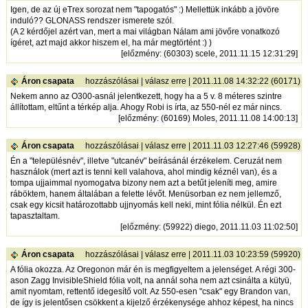
Igen, de az új eTrex sorozat nem "tapogatós" :) Mellettük inkább a jövöre
induló?? GLONASS rendszer ismerete szól.
(A 2 kérdőjel azért van, mert a mai világban Nálam ami jövőre vonatkozó
ígéret, azt majd akkor hiszem el, ha már megtörtént :) )
[
előzmény
: (60303) scele, 2011.11.15 12:31:29]
Áron csapata
hozzászólásai
|
válasz erre
| 2011.11.08 14:32:22 (60171)
Nekem anno az O300-asnál jelentkezett, hogy ha a 5 v. 8 méteres szintre
állítottam, eltűnt a térkép alja. Ahogy Robi is írta, az 550-nél ez már nincs.
[
előzmény
: (60169) Moles, 2011.11.08 14:00:13]
Áron csapata
hozzászólásai
|
válasz erre
| 2011.11.03 12:27:46 (59928)
Én a "településnév", illetve "utcanév" beírásánál érzékelem. Ceruzát nem
használok (mert azt is tenni kell valahova, ahol mindig kéznél van), és a
tompa ujjaimmal nyomogatva bizony nem azt a betűt jeleníti meg, amire
ráböktem, hanem általában a felette lévőt. Menüsorban ez nem jellemző,
csak egy kicsit határozottabb ujjnyomás kell neki, mint fólia nélkül. Én ezt
tapasztaltam.
[
előzmény
: (59922) diego, 2011.11.03 11:02:50]
Áron csapata
hozzászólásai
|
válasz erre
| 2011.11.03 10:23:59 (59920)
A fólia okozza. Az Oregonon már én is megfigyeltem a jelenséget. A régi 300-
ason Zagg InvisibleShield fólia volt, na annál soha nem azt csinálta a kütyü,
amit nyomtam, rettentő idegesítő volt. Az 550-esen "csak" egy Brandon van,
de így is jelentősen csökkent a kijelző érzékenysége ahhoz képest, ha nincs