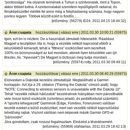
"pontossága". Ha olyanok lennének a Tuhun a szintvonalak, mint a Topon,
akkor többet tudna. A szintvonalakat szerintem repülőgépről radarral, és
fényképészettel mérték fel anno még a Néphadsereg számára, hogy nagyon
pontos legyen. Többek között ezért is fizetős......
[
előzmény
: (56279) ID24, 2011.04.15 18:44:32]
Áron csapata
hozzászólásai
|
válasz erre
| 2011.03.30 10:00:21 (55975)
Igen, ezt én is néztem. De a használati útmutató hitelesebb. Ráadásul
Magpet a tesztjében írta is, hogy a vezeték nélküli kapcsolat ebből a
készülékből kimaradt, tehát a "fittness" eszközöket sem kezelheti.
100%-os bizonyosságot az tud mondani, akinek ilyen készüléke van (pl.
Brezko, As. "Apexsek") De Magpet is biztosan meg tudja mondani.....
[
előzmény
: (55974) rotty, 2011.03.30 09:49:11]
Áron csapata
hozzászólásai
|
válasz erre
| 2011.03.30 08:40:29 (55973)
Elolvastam a Dakoták kezelési útmutatóját. Megtalálható a Garmin
honlapján. Azt írja a 29. oldalon ("Pairing the Dakota" címszó alatt), hogy
"NOTE: Connecting to wireless sensors is unavailable with the Dakota 10".
Tehát "vezeték nélküli hálózatok" kezelésének hiányában nem párosíthatók
vele össze külső eszközök (szívritmus jeladó, és pedálfordulat számláló).
A "sportra kihegyezett" Garminok (Edge, Foretrex, Forerunner) valóban
kezelik ezeket a külső eszközöket, mert van vezeték nélküli kapcsolódási
lehetőség rajtuk. Viszont valóban nem képesek másik Garmin GPS-el
"párosodni".
Jóra gondoltam, csak rosszul fogalmaztam. Elnézést a tévedésemért.
[
előzmény
: (55969) olahtamas, 2011.03.29 18:42:13]