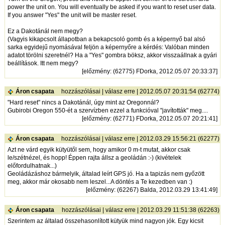
power the unit on. You will eventually be asked if you want to reset user data.
If you answer "Yes" the unit will be master reset.
Ez a Dakotánál nem megy?
(Vagyis kikapcsolt állapotban a bekapcsoló gomb és a képernyő bal alsó
sarka egyidejű nyomásával feljön a képernyőre a kérdés: Valóban minden
adatot törölni szeretnél? Ha a "Yes" gombra böksz, akkor visszaállnak a gyári
beállítások. Itt nem megy?
[
előzmény
: (62775) FDorka, 2012.05.07 20:33:37]
Áron csapata
hozzászólásai
|
válasz erre
| 2012.05.07 20:31:54 (62774)
"Hard reset" nincs a Dakotánál, úgy mint az Oregonnál?
Gubirobi Oregon 550-ét a szervízben ezzel a funkcióval "javították" meg....
[
előzmény
: (62771) FDorka, 2012.05.07 20:21:41]
Áron csapata
hozzászólásai
|
válasz erre
| 2012.03.29 15:56:21 (62277)
Azt ne várd egyik kütyütől sem, hogy amikor 0 m-t mutat, akkor csak
le/szétnézel, és hopp! Éppen rajta állsz a geoládán :-) (kivételek
előfordulhatnak...)
Geoládázáshoz bármelyik, általad leírt GPS jó. Ha a tapizás nem győzött
meg, akkor már okosabb nem leszel...A döntés a Te kezedben van :)
[
előzmény
: (62267) Balda, 2012.03.29 13:41:49]
Áron csapata
hozzászólásai
|
válasz erre
| 2012.03.29 11:51:38 (62263)
Szerintem az általad összehasonlított kütyük mind nagyon jók. Egy kicsit