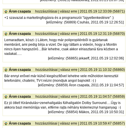
Áron csapata
hozzászólásai
|
válasz erre
| 2011.05.19 12:33:09 (56871)
+1 szavazat a marketingfogásra és a programozói "ügyetlenkedésre" :)
[
előzmény
: (56869) Csuhás, 2011.05.19 12:26:51]
Áron csapata
hozzászólásai
|
válasz erre
| 2011.05.19 12:31:19 (56870)
Lemaradtam, köszi:-) Látom, hogy már polipropilénből is gyártanak
membránt, ami pedig bírja a vizet. De úgy láttam a videón, hogy a Montin
nincs ilyen hangszóró....Bár lehetne, csak akkor elriasztaná túra közben a
vadakat......
[
előzmény
: (56865) jekaeff, 2011.05.19 12:02:06]
Áron csapata
hozzászólásai
|
válasz erre
| 2011.05.19 11:10:32 (56860)
Bár ennyi erővel már külső kiegészítővel lehetne vele műholdon keresztül
telefonálni, chatelni, TV-t nézni (mondjuk angol bajnokit :-) )
[
előzmény
: (56859) Áron csapata, 2011.05.19 11:04:57]
Áron csapata
hozzászólásai
|
válasz erre
| 2011.05.19 11:04:57 (56859)
Ez jó ötlet! Kirándulás+zenehallgatás fülhallgatón Dolby Surround.....Úgy is
akkora bazi memóriája van, elférne rajta néhány kislemeznyi hanganyag :-)
[
előzmény
: (56854) Mákos, 2011.05.19 10:50:31]
Áron csapata
hozzászólásai
|
válasz erre
| 2011.05.19 10:59:47 (56857)