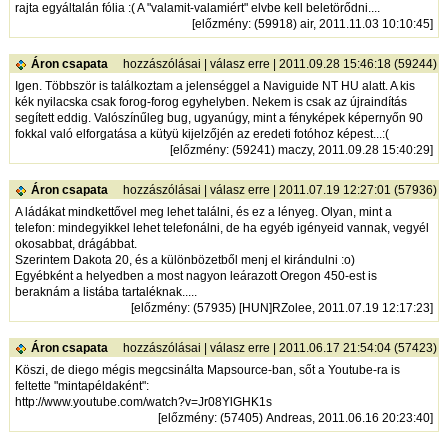
rajta egyáltalán fólia :( A "valamit-valamiért" elvbe kell beletörődni....
[
előzmény
: (59918) air, 2011.11.03 10:10:45]
Áron csapata
hozzászólásai
|
válasz erre
| 2011.09.28 15:46:18 (59244)
Igen. Többször is találkoztam a jelenséggel a Naviguide NT HU alatt. A kis
kék nyilacska csak forog-forog egyhelyben. Nekem is csak az újraindítás
segített eddig. Valószínűleg bug, ugyanúgy, mint a fényképek képernyőn 90
fokkal való elforgatása a kütyü kijelzőjén az eredeti fotóhoz képest...:(
[
előzmény
: (59241) maczy, 2011.09.28 15:40:29]
Áron csapata
hozzászólásai
|
válasz erre
| 2011.07.19 12:27:01 (57936)
A ládákat mindkettővel meg lehet találni, és ez a lényeg. Olyan, mint a
telefon: mindegyikkel lehet telefonálni, de ha egyéb igényeid vannak, vegyél
okosabbat, drágábbat.
Szerintem Dakota 20, és a különbözetből menj el kirándulni :o)
Egyébként a helyedben a most nagyon leárazott Oregon 450-est is
beraknám a listába tartaléknak.....
[
előzmény
: (57935) [HUN]RZolee, 2011.07.19 12:17:23]
Áron csapata
hozzászólásai
|
válasz erre
| 2011.06.17 21:54:04 (57423)
Köszi, de diego mégis megcsinálta Mapsource-ban, sőt a Youtube-ra is
feltette "mintapéldaként":
http://www.youtube.com/watch?v=Jr08YlGHK1s
[
előzmény
: (57405) Andreas, 2011.06.16 20:23:40]