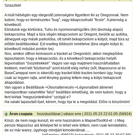
Sziasztok!
A múlt hétvégén egy idegesítő jelenségére figyeltem fel az Oregonnak. Nem
tudom, hogy ez természetes "bug", vagy kikapcsolható "ficsör". A jelenség a
következő:
Elindulok egy körtúrára, Tuhu és nyomvonalrögzítés (4m távolság alapú)
bekapcsolva. Majd a túra végén kikapcsolom az Oregont, beülök az autóba,
átmegyek egy másik parkolóba, ott ismét bekapcsolom a kütyüt, majd túra az
előbbi beállításokkal. Ezt esetleg többször ismételve (túra végén kütyü ki,
következő indulási ponton be).
Nos, amikor otthon kiolvasom a tracket az Oregonból, akkor meglepődve
tapasztalom, hogy a kikapcsolás, és a következő bekapcsolás helyét
légvonalban "összetrekkeli". Vagyis van egy majdnem használhatatlan
trekkem, mert két "közbenső" pont között elég nehéz (sőt, Mapsource-al és
BaseCamppal nem is sikerült) egy tracket több trackre bontani úgy, hogy
csak az legyen rajta, amit tényleg gyalog tettem meg a kütyü bekapcsolt
állapotában.
Van ugyan a Beállítások->Útvonaltervezés->Légvonalbeli átmenet
menüpontban valamiféle "kézi" beállítási lehetőség, de nem tudom, hogy a
fent leírtak "megszüntetésére" szolgál e?
Ha valaki tapasztalt ilyet, kérem, hogy írja le a megoldást. Előre is köszönöm!
Áron csapata
hozzászólásai
|
válasz erre
| 2011.05.23 22:01:05 (56924)
Köszi, de nem nagy kunszt, én erre használom a MapsetToolKit-et :-) Meg
persze Mapszósz alá térképet fel is lehet vele tölteni, nem csak leinstallálni,
de ez már warez, úgyhogy mindjárt kimoderálnak......
[
előzmény
: (56923) halaszkiraly, 2011.05.23 20:07:39]