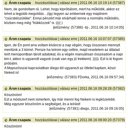
Áron csapata
hozzászólásai
|
válasz erre
| 2011.06.16 10:19:14 (57387)
Nem, de gondoltam rá. Lehet, hogy kipróbálom, mert ha működik, akkor ez
lehet a legjobb megoldás....(így legyen az embernek egy majdnem
"csúcskészüléke". Ennyi pénzért már elvárható lenne a normális működés,
közben meg még "trükközzek" is :(((( )
[
előzmény
: (57386) -bj-, 2011.06.16 10:14:05]
Áron csapata
hozzászólásai
|
válasz erre
| 2011.06.16 10:07:07 (57385)
Igen, de Én pont arra voltam kíváncsi a nap végén, hogy összesen mennyit
mentünk a 3 körrel. Persze ha leírom egy cetlire, majd resetelem az általad
leírt menüpontban tárolt adatokat, és a végén manuálisan összeadom a napi
km-t, akkor is ugyanott vagyok (csak van egy jó trekkem) :))))). Ezt is ki fogom
próbálni.
A Mapszósszal kapcsolatban diego-tól ugyanezt az ötletet kaptam, köszi
Neked is!
[
előzmény
: (57383) FDorka, 2011.06.16 09:57:34]
Áron csapata
hozzászólásai
|
válasz erre
| 2011.06.16 09:28:28 (57382)
Köszönöm!
Ezt a módszert nem ismertem, így már menni fog Nekem is legközelebb.
Még egyszer köszönöm a segítséget, és a leírást!
[
előzmény
: (57381) diego, 2011.06.16 09:16:05]
Áron csapata
hozzászólásai
|
válasz erre
| 2011.06.16 09:00:20 (57379)
Köszönöm!