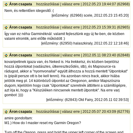
Áron csapata
hozzászólásai
|
válasz erre
| 2012.05.23 19:44:07 (62968)
Nem, és rettentően idegesítő: (
[
előzmény
: (62966) scele, 2012.05.23 15:45:20]
Áron csapata
hozzászólásai
|
válasz erre
| 2012.05.23 15:39:31 (62965)
Így van ez néha Garminéknál: valamit fejlesztünk egy új fw-ben, de közben
valami elromlik, ami előtte működött :)
[
előzmény
: (62950) halaszkiraly, 2012.05.22 12:18:46]
Áron csapata
hozzászólásai
|
válasz erre
| 2012.05.11 08:23:40 (62848)
kovaripetinek igaza van, és Neked is. Ha trekkelsz, és közben bejelölsz
hozzá útpontokat (vadászles, útkereszteződés, stb), és Mapsource-ra
rádugod, akkor a "nyomvonallal" együtt áthozza a hozzá mentett "útpontokat"
is (pipát persze ott is be kell tenni). Ha azonban nincs track, akkor hiába
jelölök meg pl. 14 különböző útpontot az Oregonon, amikor Mapszószra
dugom, kijelölöm hogy csak "útpontokat" szeretnék áttölteni a számítógépre,
azt írja ki, hogy a "Készüléken nincsenek mentett útpontok". Na erre varj
gombot :))))
[
előzmény
: (62843) Old Fairy, 2012.05.11 02:39:53]
Áron csapata
hozzászólásai
|
válasz erre
| 2012.05.07 20:43:09 (62776)
amire gondoltam:
M1.) How do I master reset my Garmin Oregon?
Turn off the Oregon, press and hold the upper left corner of the screen and