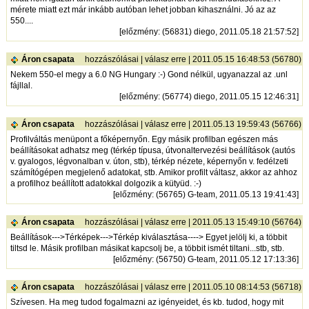
mérete miatt ezt már inkább autóban lehet jobban kihasználni. Jó az az
550....
[
előzmény
: (56831) diego, 2011.05.18 21:57:52]
Áron csapata
hozzászólásai
|
válasz erre
| 2011.05.15 16:48:53 (56780)
Nekem 550-el megy a 6.0 NG Hungary :-) Gond nélkül, ugyanazzal az .unl
fájllal.
[
előzmény
: (56774) diego, 2011.05.15 12:46:31]
Áron csapata
hozzászólásai
|
válasz erre
| 2011.05.13 19:59:43 (56766)
Profilváltás menüpont a főképernyőn. Egy másik profilban egészen más
beállításokat adhatsz meg (térkép típusa, útvonaltervezési beállítások (autós
v. gyalogos, légvonalban v. úton, stb), térkép nézete, képernyőn v. fedélzeti
számítógépen megjelenő adatokat, stb. Amikor profilt váltasz, akkor az ahhoz
a profilhoz beállított adatokkal dolgozik a kütyüd. :-)
[
előzmény
: (56765) G-team, 2011.05.13 19:41:43]
Áron csapata
hozzászólásai
|
válasz erre
| 2011.05.13 15:49:10 (56764)
Beállítások--->Térképek--->Térkép kiválasztása----> Egyet jelölj ki, a többit
tiltsd le. Másik profilban másikat kapcsolj be, a többit ismét tiltani...stb, stb.
[
előzmény
: (56750) G-team, 2011.05.12 17:13:36]
Áron csapata
hozzászólásai
|
válasz erre
| 2011.05.10 08:14:53 (56718)
Szívesen. Ha meg tudod fogalmazni az igényeidet, és kb. tudod, hogy mit