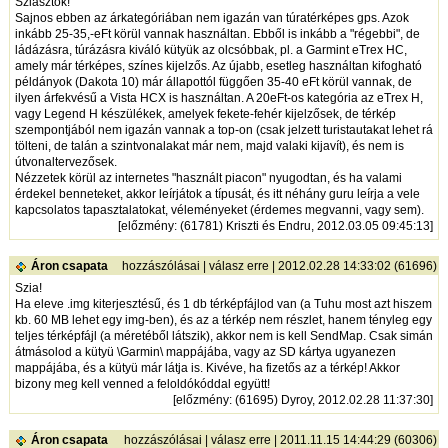
Sziasztok!
Sajnos ebben az árkategóriában nem igazán van túratérképes gps. Azok
inkább 25-35,-eFt körül vannak használtan. Ebből is inkább a "régebbi", de
ládázásra, túrázásra kiváló kütyük az olcsóbbak, pl. a Garmint eTrex HC,
amely már térképes, színes kijelzős. Az újabb, esetleg használtan kifogható
példányok (Dakota 10) már állapottól függően 35-40 eFt körül vannak, de
ilyen árfekvésű a Vista HCX is használtan. A 20eFt-os kategória az eTrex H,
vagy Legend H készülékek, amelyek fekete-fehér kijelzősek, de térkép
szempontjából nem igazán vannak a top-on (csak jelzett turistautakat lehet rá
tölteni, de talán a szintvonalakat már nem, majd valaki kijavít), és nem is
útvonaltervezősek.
Nézzetek körül az internetes "használt piacon" nyugodtan, és ha valami
érdekel benneteket, akkor leírjátok a típusát, és itt néhány guru leírja a vele
kapcsolatos tapasztalatokat, véleményeket (érdemes megvanni, vagy sem).
[
előzmény
: (61781) Kriszti és Endru, 2012.03.05 09:45:13]
Áron csapata
hozzászólásai
|
válasz erre
| 2012.02.28 14:33:02 (61696)
Szia!
Ha eleve .img kiterjesztésű, és 1 db térképfájlod van (a Tuhu most azt hiszem
kb. 60 MB lehet egy img-ben), és az a térkép nem részlet, hanem tényleg egy
teljes térképfájl (a méretéből látszik), akkor nem is kell SendMap. Csak simán
átmásolod a kütyü \Garmin\ mappájába, vagy az SD kártya ugyanezen
mappájába, és a kütyü már látja is. Kivéve, ha fizetős az a térkép! Akkor
bizony meg kell venned a feloldókóddal együtt!
[
előzmény
: (61695) Dyroy, 2012.02.28 11:37:30]
Áron csapata
hozzászólásai
|
válasz erre
| 2011.11.15 14:44:29 (60306)