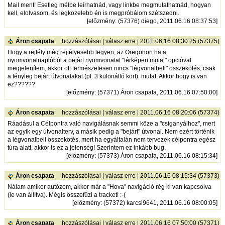
Mail ment! Esetleg mélbe leírhatnád, vagy linkbe megmutathatnád, hogyan
kell, elolvasom, és legközelebb én is megpróbálom szétszedni.
[
előzmény
: (57376) diego, 2011.06.16 08:37:53]
Áron csapata
hozzászólásai
|
válasz erre
| 2011.06.16 08:30:25 (57375)
Hogy a rejtély még rejtélyesebb legyen, az Oregonon ha a
nyomvonalnaplóból a bejárt nyomvonalat "térképen mutat" opcióval
megjelenítem, akkor ott természetesen nincs "légvonalbeli" összekötés, csak
a tényleg bejárt útvonalakat (pl. 3 különálló kört). mutat. Akkor hogy is van
ez??????
[
előzmény
: (57371) Áron csapata, 2011.06.16 07:50:00]
Áron csapata
hozzászólásai
|
válasz erre
| 2011.06.16 08:20:06 (57374)
Ráadásul a Célpontra való navigálásnak semmi köze a "csiganyálhoz", mert
az egyik egy útvonalterv, a másik pedig a "bejárt" útvonal. Nem ezért történik
a légvonalbeli összekötés, mert ha egyáltalán nem tervezek célpontra egész
túra alatt, akkor is ez a jelenség! Szerintem ez inkább bug.
[
előzmény
: (57373) Áron csapata, 2011.06.16 08:15:34]
Áron csapata
hozzászólásai
|
válasz erre
| 2011.06.16 08:15:34 (57373)
Nálam amikor autózom, akkor már a "Hova" navigáció rég ki van kapcsolva
(le van állítva). Mégis összefűzi a tracket! :-(
[
előzmény
: (57372) karcsi9641, 2011.06.16 08:00:05]
Áron csapata
hozzászólásai
|
válasz erre
| 2011.06.16 07:50:00 (57371)