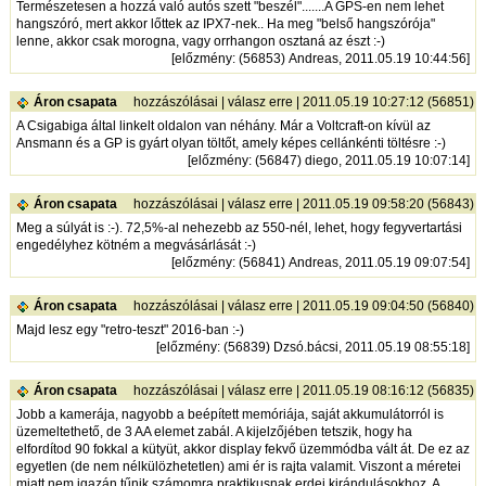
Természetesen a hozzá való autós szett "beszél".......A GPS-en nem lehet
hangszóró, mert akkor lőttek az IPX7-nek.. Ha meg "belső hangszórója"
lenne, akkor csak morogna, vagy orrhangon osztaná az észt :-)
[
előzmény
: (56853) Andreas, 2011.05.19 10:44:56]
Áron csapata
hozzászólásai
|
válasz erre
| 2011.05.19 10:27:12 (56851)
A Csigabiga által linkelt oldalon van néhány. Már a Voltcraft-on kívül az
Ansmann és a GP is gyárt olyan töltőt, amely képes cellánkénti töltésre :-)
[
előzmény
: (56847) diego, 2011.05.19 10:07:14]
Áron csapata
hozzászólásai
|
válasz erre
| 2011.05.19 09:58:20 (56843)
Meg a súlyát is :-). 72,5%-al nehezebb az 550-nél, lehet, hogy fegyvertartási
engedélyhez kötném a megvásárlását :-)
[
előzmény
: (56841) Andreas, 2011.05.19 09:07:54]
Áron csapata
hozzászólásai
|
válasz erre
| 2011.05.19 09:04:50 (56840)
Majd lesz egy "retro-teszt" 2016-ban :-)
[
előzmény
: (56839) Dzsó.bácsi, 2011.05.19 08:55:18]
Áron csapata
hozzászólásai
|
válasz erre
| 2011.05.19 08:16:12 (56835)
Jobb a kamerája, nagyobb a beépített memóriája, saját akkumulátorról is
üzemeltethető, de 3 AA elemet zabál. A kijelzőjében tetszik, hogy ha
elfordítod 90 fokkal a kütyüt, akkor display fekvő üzemmódba vált át. De ez az
egyetlen (de nem nélkülözhetetlen) ami ér is rajta valamit. Viszont a méretei
miatt nem igazán tűnik számomra praktikusnak erdei kirándulásokhoz. A