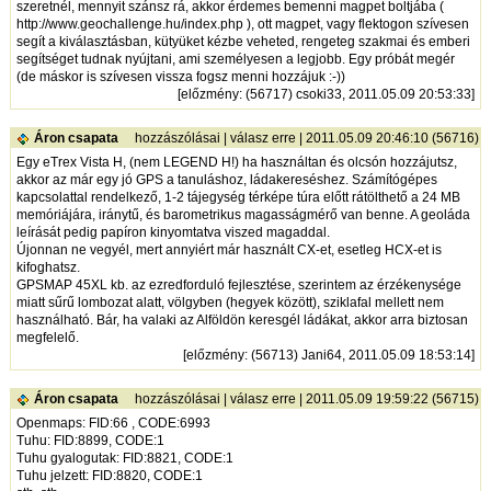
szeretnél, mennyit szánsz rá, akkor érdemes bemenni magpet boltjába (
http://www.geochallenge.hu/index.php
), ott magpet, vagy flektogon szívesen
segít a kiválasztásban, kütyüket kézbe veheted, rengeteg szakmai és emberi
segítséget tudnak nyújtani, ami személyesen a legjobb. Egy próbát megér
(de máskor is szívesen vissza fogsz menni hozzájuk :-))
[
előzmény
: (56717) csoki33, 2011.05.09 20:53:33]
Áron csapata
hozzászólásai
|
válasz erre
| 2011.05.09 20:46:10 (56716)
Egy eTrex Vista H, (nem LEGEND H!) ha használtan és olcsón hozzájutsz,
akkor az már egy jó GPS a tanuláshoz, ládakereséshez. Számítógépes
kapcsolattal rendelkező, 1-2 tájegység térképe túra előtt rátölthető a 24 MB
memóriájára, iránytű, és barometrikus magasságmérő van benne. A geoláda
leírását pedig papíron kinyomtatva viszed magaddal.
Újonnan ne vegyél, mert annyiért már használt CX-et, esetleg HCX-et is
kifoghatsz.
GPSMAP 45XL kb. az ezredforduló fejlesztése, szerintem az érzékenysége
miatt sűrű lombozat alatt, völgyben (hegyek között), sziklafal mellett nem
használható. Bár, ha valaki az Alföldön keresgél ládákat, akkor arra biztosan
megfelelő.
[
előzmény
: (56713) Jani64, 2011.05.09 18:53:14]
Áron csapata
hozzászólásai
|
válasz erre
| 2011.05.09 19:59:22 (56715)
Openmaps: FID:66 , CODE:6993
Tuhu: FID:8899, CODE:1
Tuhu gyalogutak: FID:8821, CODE:1
Tuhu jelzett: FID:8820, CODE:1