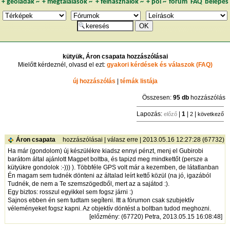
+
geoládák
~
+
megtalálások
~
+
felhasználók
~
+
poi
~
fórum
FAQ
belépés
kütyük, Áron csapata hozzászólásai
Mielőtt kérdeznél, olvasd el ezt:
gyakori kérdések és válaszok (FAQ)
új hozzászólás
|
témák listája
Összesen:
95 db
hozzászólás
Lapozás:
|
1
|
|
előző
2
következő
Áron csapata
hozzászólásai
|
válasz erre
| 2013.05.16 12:27:28 (67732)
Ha már (gondolom) új készülékre kiadsz ennyi pénzt, menj el Gubirobi
barátom által ajánlott Magpet boltba, és tapizd meg mindkettőt (persze a
kütyükre gondolok :-))) ). Többféle GPS volt már a kezemben, de látatlanban
Én magam sem tudnék dönteni az általad leírt kettő közül (na jó, igazából
Tudnék, de nem a Te szemszögedből, mert az a sajátod :).
Egy biztos: rosszul egyikkel sem fogsz járni :)
Sajnos ebben én sem tudtam segíteni. Itt a fórumon csak szubjektív
véleményeket fogsz kapni. Az objektív döntést a boltban tudod meghozni.
[
előzmény
: (67720) Petra, 2013.05.15 16:08:48]