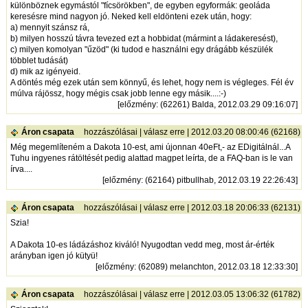
különböznek egymástól "fícsörökben", de egyben egyformák: geoláda
keresésre mind nagyon jó. Neked kell eldönteni ezek után, hogy:
a) mennyit szánsz rá,
b) milyen hosszú távra tevezed ezt a hobbidat (mármint a ládakeresést),
c) milyen komolyan "űzöd" (ki tudod e használni egy drágább készülék
többlet tudását)
d) mik az igényeid.
A döntés még ezek után sem könnyű, és lehet, hogy nem is végleges. Fél év
múlva rájössz, hogy mégis csak jobb lenne egy másik....:-)
[
előzmény
: (62261) Balda, 2012.03.29 09:16:07]
Áron csapata
hozzászólásai
|
válasz erre
| 2012.03.20 08:00:46 (62168)
Még megemlíteném a Dakota 10-est, ami újonnan 40eFt,- az EDigitálnál...A
Tuhu ingyenes rátöltését pedig alattad magpet leírta, de a FAQ-ban is le van
írva....
[
előzmény
: (62164) pitbullhab, 2012.03.19 22:26:43]
Áron csapata
hozzászólásai
|
válasz erre
| 2012.03.18 20:06:33 (62131)
Szia!
A Dakota 10-es ládázáshoz kiváló! Nyugodtan vedd meg, most ár-érték
arányban igen jó kütyü!
[
előzmény
: (62089) melanchton, 2012.03.18 12:33:30]
Áron csapata
hozzászólásai
|
válasz erre
| 2012.03.05 13:06:32 (61782)