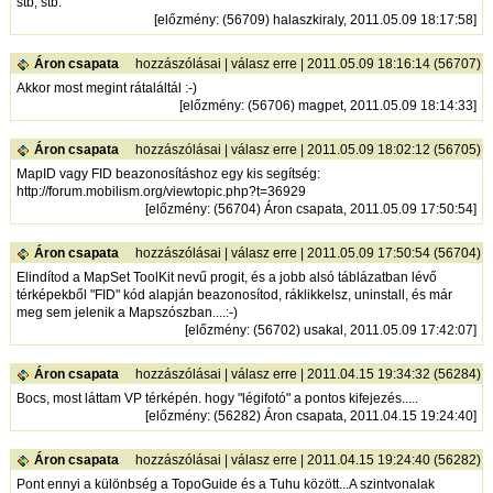
stb, stb.
[
előzmény
: (56709) halaszkiraly, 2011.05.09 18:17:58]
Áron csapata
hozzászólásai
|
válasz erre
| 2011.05.09 18:16:14 (56707)
Akkor most megint rátaláltál :-)
[
előzmény
: (56706) magpet, 2011.05.09 18:14:33]
Áron csapata
hozzászólásai
|
válasz erre
| 2011.05.09 18:02:12 (56705)
MapID vagy FID beazonosításhoz egy kis segítség:
http://forum.mobilism.org/viewtopic.php?t=36929
[
előzmény
: (56704) Áron csapata, 2011.05.09 17:50:54]
Áron csapata
hozzászólásai
|
válasz erre
| 2011.05.09 17:50:54 (56704)
Elindítod a MapSet ToolKit nevű progit, és a jobb alsó táblázatban lévő
térképekből "FID" kód alapján beazonosítod, ráklikkelsz, uninstall, és már
meg sem jelenik a Mapszószban....:-)
[
előzmény
: (56702) usakal, 2011.05.09 17:42:07]
Áron csapata
hozzászólásai
|
válasz erre
| 2011.04.15 19:34:32 (56284)
Bocs, most láttam VP térképén. hogy "légifotó" a pontos kifejezés.....
[
előzmény
: (56282) Áron csapata, 2011.04.15 19:24:40]
Áron csapata
hozzászólásai
|
válasz erre
| 2011.04.15 19:24:40 (56282)
Pont ennyi a különbség a TopoGuide és a Tuhu között...A szintvonalak