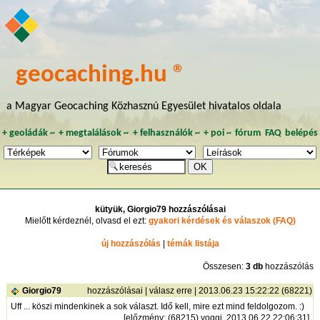
geocaching.hu ®
a Magyar Geocaching Közhasznú Egyesület hivatalos oldala
+
geoládák
~
+
megtalálások
~
+
felhasználók
~
+
poi
~
fórum
FAQ
belépés
kütyük, Giorgio79 hozzászólásai
Mielőtt kérdeznél, olvasd el ezt:
gyakori kérdések és válaszok (FAQ)
új hozzászólás
|
témák listája
Összesen:
3 db
hozzászólás
Giorgio79
hozzászólásai
|
válasz erre
| 2013.06.23 15:22:22 (68221)
Uff ... köszi mindenkinek a sok választ. Idő kell, mire ezt mind feldolgozom. :)
[
előzmény
: (68215) yoggi, 2013.06.22 22:06:31]