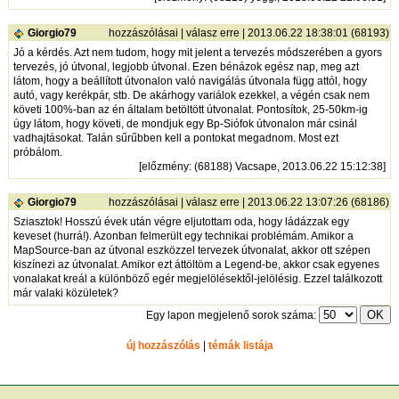
Giorgio79
hozzászólásai
|
válasz erre
| 2013.06.22 18:38:01 (68193)
Jó a kérdés. Azt nem tudom, hogy mit jelent a tervezés módszerében a gyors
tervezés, jó útvonal, legjobb útvonal. Ezen bénázok egész nap, meg azt
látom, hogy a beállított útvonalon való navigálás útvonala függ attól, hogy
autó, vagy kerékpár, stb. De akárhogy variálok ezekkel, a végén csak nem
követi 100%-ban az én általam betöltött útvonalat. Pontosítok, 25-50km-ig
úgy látom, hogy követi, de mondjuk egy Bp-Siófok útvonalon már csinál
vadhajtásokat. Talán sűrűbben kell a pontokat megadnom. Most ezt
próbálom.
[
előzmény
: (68188) Vacsape, 2013.06.22 15:12:38]
Giorgio79
hozzászólásai
|
válasz erre
| 2013.06.22 13:07:26 (68186)
Sziasztok! Hosszú évek után végre eljutottam oda, hogy ládázzak egy
keveset (hurrá!). Azonban felmerült egy technikai problémám. Amikor a
MapSource-ban az útvonal eszközzel tervezek útvonalat, akkor ott szépen
kiszínezi az útvonalat. Amikor ezt áttöltöm a Legend-be, akkor csak egyenes
vonalakat kreál a különböző egér megjelölésektől-jelölésig. Ezzel találkozott
már valaki közületek?
Egy lapon megjelenő sorok száma:
új hozzászólás
|
témák listája