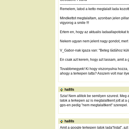
------------------------------------------------------------
Remelem, latod a ketto megtalalt lada kozot
Mindkettot megtalaltam, azonban jelen pilla
vigyorog a smile !!!
Ertem en, hogy az aktualis ladaallapotokat t
Nekem ugyan nem jelent nagy gondot, mert ni
V_Gabor-nak igaza van: "Beteg ládához külö
En csak azt kerem, hogy azt lassam, amit a g
Tovabbmegyek! Ki hogy viszonyulna hozza, h
ahogy a terkepen latta? Asszem volt mar ilye
ha8lls
Szia! Nem allitok be semilyen szurest. Meg a p
latok a terkepen az is megtalaltkent jott at
gps-en pedig "nem megtalaltkent" szerepel.
ha8lls
Amit a google terkepen latok lada"listat", az