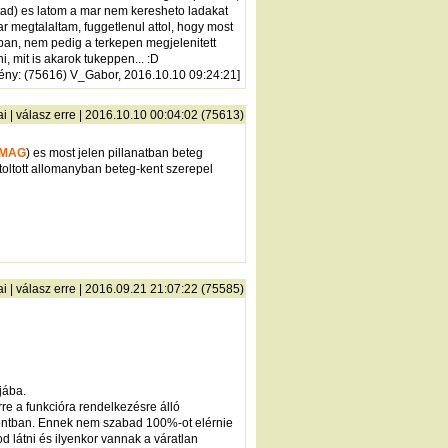
irtad) es latom a mar nem keresheto ladakat
 megtalaltam, fuggetlenul attol, hogy most
aban, nem pedig a terkepen megjelenitett
 mit is akarok tukeppen... :D
ény
: (75616) V_Gabor, 2016.10.10 09:24:21]
ai
|
válasz erre
| 2016.10.10 00:04:02 (75613)
MAG
) es most jelen pillanatban beteg
toltott allomanyban beteg-kent szerepel
ai
|
válasz erre
| 2016.09.21 21:07:22 (75585)
jába.
re a funkcióra rendelkezésre álló
pontban. Ennek nem szabad 100%-ot elérnie
d látni és ilyenkor vannak a váratlan