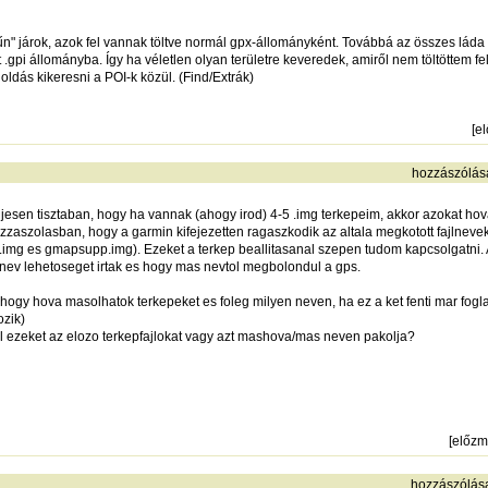
 járok, azok fel vannak töltve normál gpx-állományként. Továbbá az összes láda
 .gpi állományba. Így ha véletlen olyan területre keveredek, amiről nem töltöttem fe
ldás kikeresni a POI-k közül. (Find/Extrák)
[
e
hozzászólás
ljesen tisztaban, hogy ha vannak (ahogy irod) 4-5 .img terkepeim, akkor azokat hova
zaszolasban, hogy a garmin kifejezetten ragaszkodik az altala megkotott fajlnev
mg es gmapsupp.img). Ezeket a terkep beallitasanal szepen tudom kapcsolgatni
lnev lehetoseget irtak es hogy mas nevtol megbolondul a gps.
gy hova masolhatok terkepeket es foleg milyen neven, ha ez a ket fenti mar fogla
ozik)
elul ezeket az elozo terkepfajlokat vagy azt mashova/mas neven pakolja?
[
előz
hozzászólás