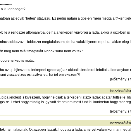
----------
t a kulonbseget?
natban az egyik "beteg" statuszu. Ez pedig nalam a gps-en "nem megtalalt"-kent je
olti le a rendszer allomanyba, de ha a terkepen vigyorog a lada, akkor a gpx-ben i
ncs tobbszaz....tobbezer megtalalasom, de ha valaki ilyenre repul ra, akkor eleg i
n meg nem talált/megtalált ikonok soha nem voltak."
oogle terkep is mutat.
a az uj fejlesztesu terkepnel (geomap) az aktualis teruletrol letoltott allomany
smi visszajelzes es javitva lett, ha jol emlekezem?!
[
előzmény
: 
hozzászólás
ipa jelolest is kiveszem, hogy ne csak a terkepen latszo ladak adatait toltse le. Idai
 a gps-re. Lehet hogy mindig is igy volt de nekem most tunt fel konkretan hogy mar r
[
előzmény
: 
hozzászólás
t tekintem alapnak. Ott szepen latszik, hogy az a lada, amelyet valamikor mar megtal