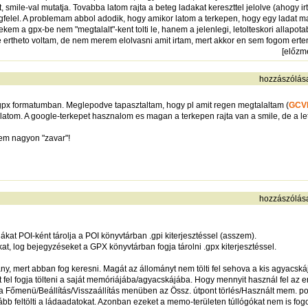
, smile-val mutatja. Tovabba latom rajta a beteg ladakat kereszttel jelolve (ahogy 
felel. A problemam abbol adodik, hogy amikor latom a terkepen, hogy egy ladat mar
em a gpx-be nem "megtalalt"-kent tolti le, hanem a jelenlegi, letolteskori allapot
rtheto voltam, de nem merem elolvasni amit irtam, mert akkor en sem fogom erteni,
[
előzm
hozzászólás
 gpx formatumban. Meglepodve tapasztaltam, hogy pl amit regen megtalaltam (
GCV
latom. A google-terkepet hasznalom es magan a terkepen rajta van a smile, de a le
gem nagyon "zavar"!
hozzászólás
dákat POI-ként tárolja a POI könyvtárban .gpi kiterjesztéssel (asszem).
kat, log bejegyzéseket a GPX könyvtárban fogja tárolni .gpx kiterjesztéssel.
y, mert abban fog keresni. Magát az állományt nem tölti fel sehova a kis agyacská
 fel fogja tölteni a saját memóriájába/agyacskájába. Hogy mennyit használ fel az er
 a Főmenü/Beállítás/Visszaállítás menüben az Össz. útpont törlés/Használt mem. 
bb feltölti a ládaadatokat. Azonban ezeket a memo-területen túllógókat nem is fogo