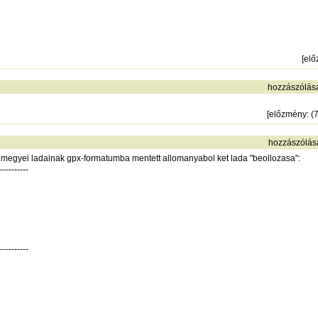
[
elő
hozzászólás
[
előzmény
: 
hozzászólás
es megyei ladainak gpx-formatumba mentett allomanyabol ket lada "beollozasa":
----------
----------