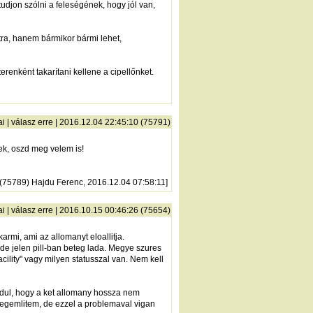
tudjon szólni a feleségének, hogy jól van,
tra, hanem bármikor bármi lehet,
renként takarítani kellene a cipellőnket.
ai
|
válasz erre
| 2016.12.04 22:45:10 (75791)
ek, oszd meg velem is!
 (75789) Hajdu Ferenc, 2016.12.04 07:58:11]
ai
|
válasz erre
| 2016.10.15 00:46:26 (75654)
rmi, ami az allomanyt eloallitja.
 de jelen pill-ban beteg lada. Megye szures
cility" vagy milyen statusszal van. Nem kell
ordul, hogy a ket allomany hossza nem
megemlitem, de ezzel a problemaval vigan