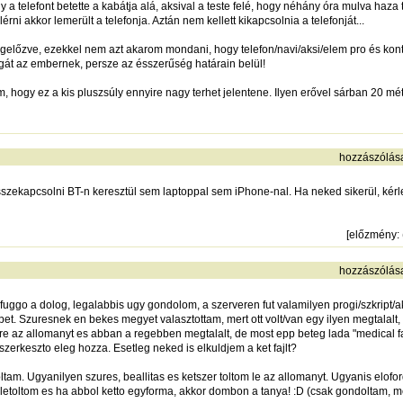
 a telefont betette a kabátja alá, aksival a teste felé, hogy néhány óra mulva haza 
ni akkor lemerült a telefonja. Aztán nem kellett kikapcsolnia a telefonját...
megelőzve, ezekkel nem azt akarom mondani, hogy telefon/navi/aksi/elem pro és kon
át az embernek, persze az ésszerűség határain belül!
hogy ez a kis pluszsúly ennyire nagy terhet jelentene. Ilyen erővel sárban 20 méte
hozzászólás
zekapcsolni BT-n keresztül sem laptoppal sem iPhone-nal. Ha neked sikerül, kérl
[
előzmény
:
hozzászólás
ggo a dolog, legalabbis ugy gondolom, a szerveren fut valamilyen progi/szkript/aka
et. Szuresnek en bekes megyet valasztottam, mert ott volt/van egy ilyen megtalalt,
pre az allomanyt es abban a regebben megtalalt, de most epp beteg lada "medical fa
rkeszto eleg hozza. Esetleg neked is elkuldjem a ket fajlt?
tam. Ugyanilyen szures, beallitas es ketszer toltom le az allomanyt. Ugyanis elof
s letoltom es ha abbol ketto egyforma, akkor dombon a tanya! :D (csak gondoltam, 