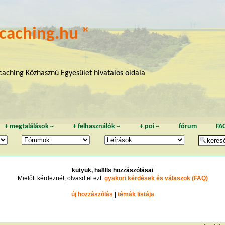
caching.hu ®
aching Közhasznú Egyesület hivatalos oldala
+
megtalálások
~
+
felhasználók
~
+
poi
~
fórum
FA
kütyük, ha8lls hozzászólásai
Mielőtt kérdeznél, olvasd el ezt:
gyakori kérdések és válaszok (FAQ)
új hozzászólás
|
témák listája