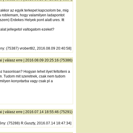
 akkor az egyik terkepet kapcsolom be, mig
 a roblemam, hogy valamilyen ladapontot
zem) Erdekes Helyek pont alatt ures. Itt
alat jellegetol valtogatom ezeket?
ény
: (75387) vrobert82, 2016.08.09 20:40:58]
ai
|
válasz erre
| 2016.08.09 20:25:16 (75386)
 hasonloan? Hogyan lehet ilyet feltolteni a
mam. Tudom mit szeretnek, csak nem tudom
rmilyen konyvtarba vagy csak pl a
ai
|
válasz erre
| 2016.07.14 18:55:46 (75291)
ény
: (75288) R.Guszty, 2016.07.14 18:47:34]