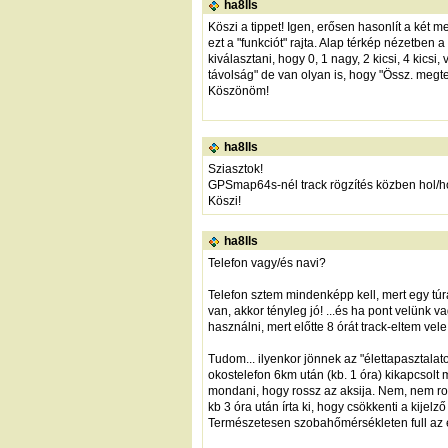
ha8lls
Köszi a tippet! Igen, erősen hasonlít a két
ezt a "funkciót" rajta. Alap térkép nézetben
kiválasztani, hogy 0, 1 nagy, 2 kicsi, 4 kicsi,
távolság" de van olyan is, hogy "Össz. megte
Köszönöm!
ha8lls
Sziasztok!
GPSmap64s-nél track rögzítés közben hol/h
Köszi!
ha8lls
Telefon vagy/és navi?
Telefon sztem mindenképp kell, mert egy túr
van, akkor tényleg jó! ...és ha pont velünk 
használni, mert előtte 8 órát track-eltem vele
Tudom... ilyenkor jönnek az "élettapasztala
okostelefon 6km után (kb. 1 óra) kikapcsolt me
mondani, hogy rossz az aksija. Nem, nem r
kb 3 óra után írta ki, hogy csökkenti a kijelz
Természetesen szobahőmérsékleten full az