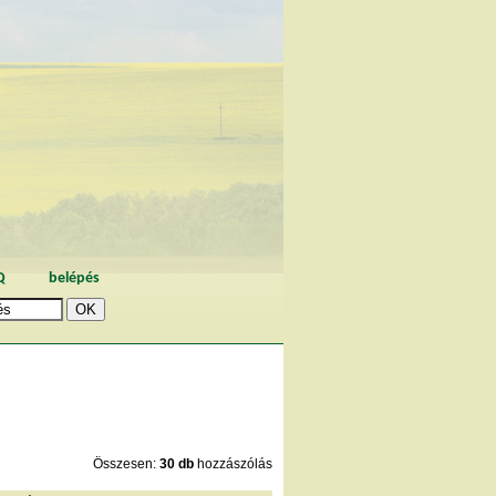
Q
belépés
Összesen:
30 db
hozzászólás