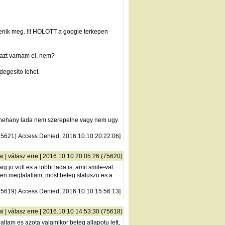
lenik meg. !!! HOLOTT a google terkepen
s azt varnam el, nem?
degesito lehet.
ban nehany lada nem szerepelne vagy nem ugy
(75621) Access Denied, 2016.10.10 20:22:06]
ai
|
válasz erre
| 2016.10.10 20:05:26 (75620)
g jo volt es a tobbi lada is, amit smile-val
egen megtalaltam, most beteg statuszu es a
(75619) Access Denied, 2016.10.10 15:56:13]
ai
|
válasz erre
| 2016.10.10 14:53:30 (75618)
altam es azota valamikor beteg allapotu lett,