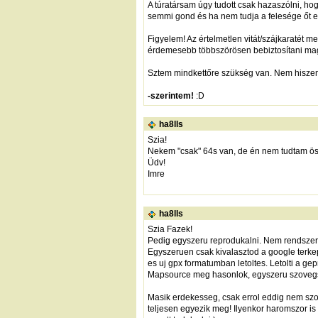
A túratársam úgy tudott csak hazaszólni, hogy
semmi gond és ha nem tudja a felesége őt elér
Figyelem! Az értelmetlen vitát/szájkaratét 
érdemesebb többszörösen bebiztosítani mag
Sztem mindkettőre szükség van. Nem hiszem, 
-szerintem!
:D
ha8lls
Szia!
Nekem "csak" 64s van, de én nem tudtam öss
Üdv!
Imre
ha8lls
Szia Fazek!
Pedig egyszeru reprodukalni. Nem rendszerfu
Egyszeruen csak kivalasztod a google terkep
es uj gpx formatumban letoltes. Letolti a ge
Mapsource meg hasonlok, egyszeru szovegsze
Masik erdekesseg, csak errol eddig nem szol
teljesen egyezik meg! Ilyenkor haromszor i