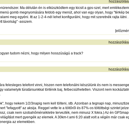
hozzászólás
 menürendszer. Ma délután én is elküszködtem egy kicsit a gps-szel, mert emlékezte
 a menü gomb megnyomására feldob egy menüt, ahol van egy olyan, hogy "térkép beáll
 valami meg egyéni. Itt az 1-2-4-nél lehet konfigurálni, hogy mit szeretnék rajta látni. 
tt távolság" -asszem.
[
előzmé
hozzászólás
ogyan tudom nézni, hogy milyen hosszúságú a track?
hozzászólás
ára felesleges telefont vinni, hiszen nem telefonálni készülünk és nem is messeng
vagy valamelyik túratársunkkal történik baj, felbecsülhetetlen. Viszont nem kockázta
.
tok", hogy nekem 1/2/3napig nem kell tölteni, stb. Azonban a tegnapi nap, minusz
rt "lefagyott" az aksija. Reggel vette le a töltőről és 87%-os töltöttségi szintet jelze
ossz, csak nem szobahőmérsékletre tervezték, nem minusz X fokra.) Az én GPSmap
ő világítást mert gyengék az elemek. A 30km-t ami 6:20 alatt volt a végén már csak egy
 energia az elemekben.