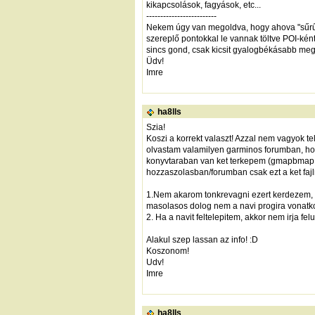
kikapcsolások, fagyások, etc...
-------------------------
Nekem úgy van megoldva, hogy ahova "sűrűn"
szereplő pontokkal le vannak töltve POI-ként
sincs gond, csak kicsit gyalogbékásabb mego
Üdv!
Imre
ha8lls
Szia!
Koszi a korrekt valaszt! Azzal nem vagyok te
olvastam valamilyen garminos forumban, hoz
konyvtaraban van ket terkepem (gmapbmap.i
hozzaszolasban/forumban csak ezt a ket faj
1.Nem akarom tonkrevagni ezert kerdezem, ho
masolasos dolog nem a navi progira vonatk
2. Ha a navit feltelepitem, akkor nem irja f
Alakul szep lassan az info! :D
Koszonom!
Udv!
Imre
ha8lls