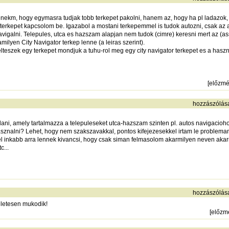
enekm, hogy egymasra tudjak tobb terkepet pakolni, hanem az, hogy ha pl ladazok,
terkepet kapcsolom be. Igazabol a mostani terkepemmel is tudok autozni, csak az
vigalni. Telepules, utca es hazszam alapjan nem tudok (cimre) keresni mert az (ass
milyen City Navigator terkep lenne (a leiras szerint).
lteszek egy terkepet mondjuk a tuhu-rol meg egy city navigator terkepet es a haszn
[
előzm
hozzászólás
ani, amely tartalmazza a telepuleseket utca-hazszam szinten pl. autos navigaciohoz
 hasznalni? Lehet, hogy nem szakszavakkal, pontos kifejezesekkel irtam le proble
snel inkabb arra lennek kivancsi, hogy csak siman felmasolom akarmilyen neven aka
c...
hozzászólás
eletesen mukodik!
[
előzm