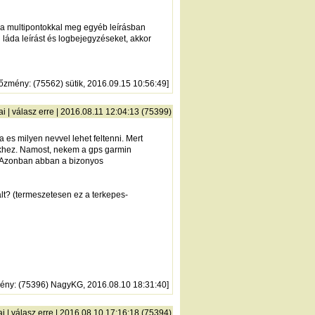
 a multipontokkal meg egyéb leírásban
l láda leírást és logbejegyzéseket, akkor
lőzmény
: (75562) sütik, 2016.09.15 10:56:49]
ai
|
válasz erre
| 2016.08.11 12:04:13 (75399)
 es milyen nevvel lehet feltenni. Mert
ekhez. Namost, nekem a gps garmin
. Azonban abban a bizonyos
lt? (termeszetesen ez a terkepes-
mény
: (75396) NagyKG, 2016.08.10 18:31:40]
ai
|
válasz erre
| 2016.08.10 17:16:18 (75394)