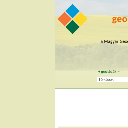
geo
a Magyar Geoc
+
geoládák
~