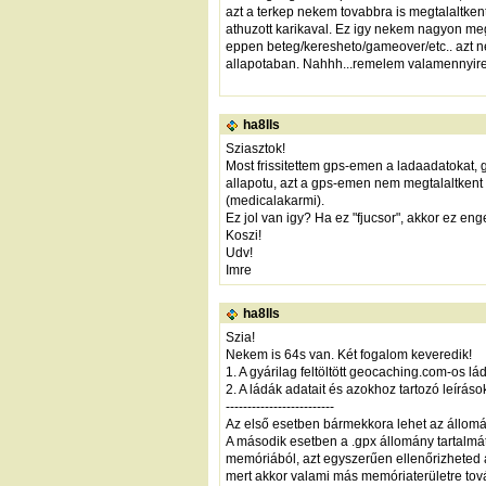
azt a terkep nekem tovabbra is megtalaltkent
athuzott karikaval. Ez igy nekem nagyon meg
eppen beteg/keresheto/gameover/etc.. azt nek
allapotaban. Nahhh...remelem valamennyire e
ha8lls
Sziasztok!
Most frissitettem gps-emen a ladaadatokat,
allapotu, azt a gps-emen nem megtalaltkent 
(medicalakarmi).
Ez jol van igy? Ha ez "fjucsor", akkor ez en
Koszi!
Udv!
Imre
ha8lls
Szia!
Nekem is 64s van. Két fogalom keveredik!
1. A gyárilag feltöltött geocaching.com-os lá
2. A ládák adatait és azokhoz tartozó leíráso
-------------------------
Az első esetben bármekkora lehet az állomán
A második esetben a .gpx állomány tartalmát
memóriából, azt egyszerűen ellenőrizheted
mert akkor valami más memóriaterületre tová