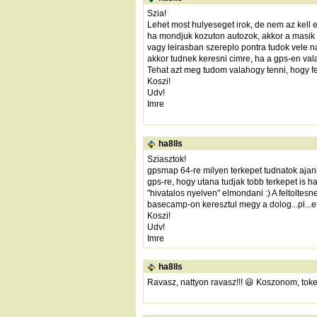
Szia!
Lehet most hulyeseget irok, de nem az kell 
ha mondjuk kozuton autozok, akkor a masik 
vagy leirasban szereplo pontra tudok vele na
akkor tudnek keresni cimre, ha a gps-en vala
Tehat azt meg tudom valahogy tenni, hogy fe
Koszi!
Udv!
Imre
ha8lls
Sziasztok!
gpsmap 64-re milyen terkepet tudnatok ajanl
gps-re, hogy utana tudjak tobb terkepet is
"hivatalos nyelven" elmondani :) A feltolte
basecamp-on keresztul megy a dolog...pl...et
Koszi!
Udv!
Imre
ha8lls
Ravasz, nattyon ravasz!!! 😃 Koszonom, tok