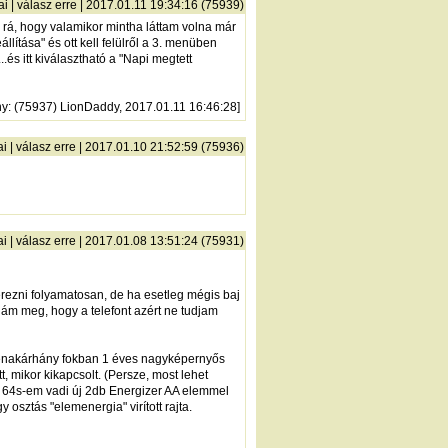
ai
|
válasz erre
| 2017.01.11 19:34:16 (75939)
m rá, hogy valamikor mintha láttam volna már
ítása" és ott kell felülről a 3. menüben
...és itt kiválasztható a "Napi megtett
ny
: (75937) LionDaddy, 2017.01.11 16:46:28]
ai
|
válasz erre
| 2017.01.10 21:52:59 (75936)
ai
|
válasz erre
| 2017.01.08 13:51:24 (75931)
erezni folyamatosan, de ha esetleg mégis baj
tnám meg, hogy a telefont azért ne tudjam
tizenakárhány fokban 1 éves nagyképernyős
tt, mikor kikapcsolt. (Persze, most lehet
 64s-em vadi új 2db Energizer AA elemmel
 osztás "elemenergia" virított rajta.