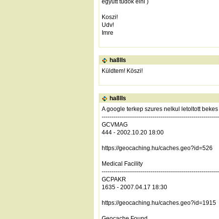
egyutt tudok elni )
Koszi!
Udv!
Imre
ha8lls
Küldtem! Köszi!
ha8lls
A google terkep szures nelkul letoltott bek
------------------------------------------------------------
GCVMAG
444 - 2002.10.20 18:00
https://geocaching.hu/caches.geo?id=526
Medical Facility
------------------------------------------------------------
GCPAKR
1635 - 2007.04.17 18:30
https://geocaching.hu/caches.geo?id=1915
Geocache Found