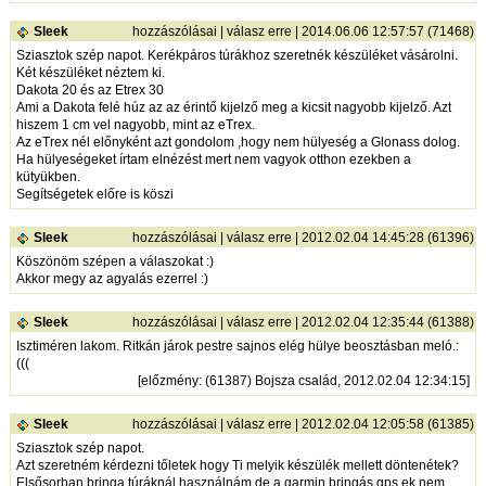
Sleek
hozzászólásai
|
válasz erre
| 2014.06.06 12:57:57 (71468)
Sziasztok szép napot. Kerékpáros túrákhoz szeretnék készüléket vásárolni.
Két készüléket néztem ki.
Dakota 20 és az Etrex 30
Ami a Dakota felé húz az az érintő kijelző meg a kicsit nagyobb kijelző. Azt
hiszem 1 cm vel nagyobb, mint az eTrex.
Az eTrex nél előnyként azt gondolom ,hogy nem hülyeség a Glonass dolog.
Ha hülyeségeket írtam elnézést mert nem vagyok otthon ezekben a
kütyükben.
Segítségetek előre is köszi
Sleek
hozzászólásai
|
válasz erre
| 2012.02.04 14:45:28 (61396)
Köszönöm szépen a válaszokat :)
Akkor megy az agyalás ezerrel :)
Sleek
hozzászólásai
|
válasz erre
| 2012.02.04 12:35:44 (61388)
Isztiméren lakom. Ritkán járok pestre sajnos elég hülye beosztásban meló.:
(((
[
előzmény
: (61387) Bojsza család, 2012.02.04 12:34:15]
Sleek
hozzászólásai
|
válasz erre
| 2012.02.04 12:05:58 (61385)
Sziasztok szép napot.
Azt szeretném kérdezni tőletek hogy Ti melyik készülék mellett döntenétek?
Elsősorban bringa túráknál használnám de a garmin bringás gps ek nem