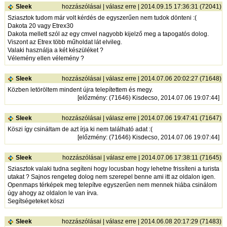
Sleek
hozzászólásai
|
válasz erre
| 2014.09.15 17:36:31 (72041)
Sziasztok tudom már volt kérdés de egyszerűen nem tudok dönteni :(
Dakota 20 vagy Etrex30
Dakota mellett szól az egy cmvel nagyobb kijelző meg a tapogatós dolog.
Viszont az Etrex több műholdat lát elvileg.
Valaki használja a két készüléket ?
Vélemény ellen vélemény ?
Sleek
hozzászólásai
|
válasz erre
| 2014.07.06 20:02:27 (71648)
Közben letöröltem mindent újra telepítettem és megy.
[
előzmény
: (71646) Kisdecso, 2014.07.06 19:07:44]
Sleek
hozzászólásai
|
válasz erre
| 2014.07.06 19:47:41 (71647)
Köszi így csináltam de azt írja ki nem található adat :(
[
előzmény
: (71646) Kisdecso, 2014.07.06 19:07:44]
Sleek
hozzászólásai
|
válasz erre
| 2014.07.06 17:38:11 (71645)
Sziasztok valaki tudna segíteni hogy locusban hogy lehetne frissíteni a turista
utakat ? Sajnos rengeteg dolog nem szerepel benne ami itt az oldalon igen.
Openmaps térképek meg telepítve egyszerűen nem mennek hiába csinálom
úgy ahogy az oldalon le van írva.
Segítségeteket köszi
Sleek
hozzászólásai
|
válasz erre
| 2014.06.08 20:17:29 (71483)