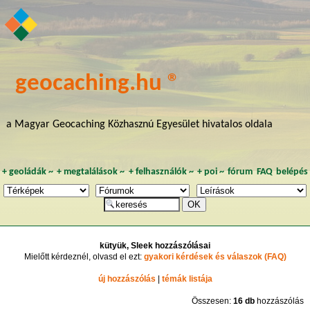
geocaching.hu ®
a Magyar Geocaching Közhasznú Egyesület hivatalos oldala
+
geoládák
~
+
megtalálások
~
+
felhasználók
~
+
poi
~
fórum
FAQ
belépés
kütyük, Sleek hozzászólásai
Mielőtt kérdeznél, olvasd el ezt:
gyakori kérdések és válaszok (FAQ)
új hozzászólás
|
témák listája
Összesen:
16 db
hozzászólás