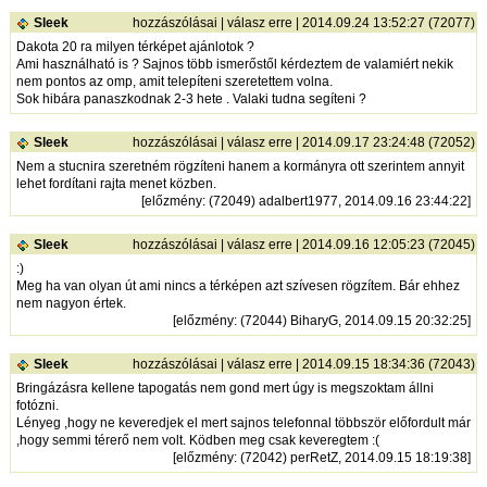
Sleek
hozzászólásai
|
válasz erre
| 2014.09.24 13:52:27 (72077)
Dakota 20 ra milyen térképet ajánlotok ?
Ami használható is ? Sajnos több ismerőstől kérdeztem de valamiért nekik
nem pontos az omp, amit telepíteni szeretettem volna.
Sok hibára panaszkodnak 2-3 hete . Valaki tudna segíteni ?
Sleek
hozzászólásai
|
válasz erre
| 2014.09.17 23:24:48 (72052)
Nem a stucnira szeretném rögzíteni hanem a kormányra ott szerintem annyit
lehet fordítani rajta menet közben.
[
előzmény
: (72049) adalbert1977, 2014.09.16 23:44:22]
Sleek
hozzászólásai
|
válasz erre
| 2014.09.16 12:05:23 (72045)
:)
Meg ha van olyan út ami nincs a térképen azt szívesen rögzítem. Bár ehhez
nem nagyon értek.
[
előzmény
: (72044) BiharyG, 2014.09.15 20:32:25]
Sleek
hozzászólásai
|
válasz erre
| 2014.09.15 18:34:36 (72043)
Bringázásra kellene tapogatás nem gond mert úgy is megszoktam állni
fotózni.
Lényeg ,hogy ne keveredjek el mert sajnos telefonnal többször előfordult már
,hogy semmi térerő nem volt. Ködben meg csak keveregtem :(
[
előzmény
: (72042) perRetZ, 2014.09.15 18:19:38]