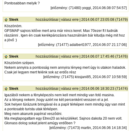
Pontosabban melyik ?
[
előzmény
: (71480) yoggi, 2014.06.08 07:54:57]
Sleek
hozzászólásai
|
válasz erre
| 2014.06.07 23:05:08 (71479)
Köszönöm.
GPSMAP sajnos kilőve mert arra már nincs keret. Max 70ezer ft t tudnák
rászánni . Igen én csak kerékpározásra használnám bár kitudja még mit hoz
a jövő :)
[
előzmény
: (71477) adalbert1977, 2014.06.07 21:17:06]
Sleek
hozzászólásai
|
válasz erre
| 2014.06.07 17:45:46 (71476)
Köszönöm szépen.
Nekem annyira a pontosság nem annyira lényeg mert úgy is utakon haladok.
Csak jel legyen mert felénk sok az erdős rész
[
előzmény
: (71475) kissjani85, 2014.06.07 10:58:59]
Sleek
hozzászólásai
|
válasz erre
| 2014.06.06 18:30:23 (71474)
Igazából nekem a fényképezés nem kell mert mindig van fotó masina.
Az a lényeg nekem ,hogy azért ne két percenként vesszen el a jel.
Sok helyen túrázunk bringával és a papír térképen nem mindig úgy van mint
a pontosabb turista utak térképen.
Meg nem akarunk papírral vesződni.
Ma megtapogattam egy Etrex20 as készüléket. Sajnos dakota 20 nem volt.
Glonass dolog sokat jelent amúgy erdőben ?
[
előzmény
: (71473) martin, 2014.06.06 14:18:34]