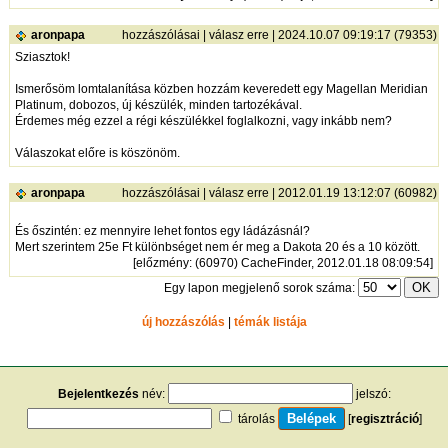
aronpapa
hozzászólásai
|
válasz erre
| 2024.10.07 09:19:17 (79353)
Sziasztok!
Ismerősöm lomtalanítása közben hozzám keveredett egy Magellan Meridian
Platinum, dobozos, új készülék, minden tartozékával.
Érdemes még ezzel a régi készülékkel foglalkozni, vagy inkább nem?
Válaszokat előre is köszönöm.
aronpapa
hozzászólásai
|
válasz erre
| 2012.01.19 13:12:07 (60982)
És őszintén: ez mennyire lehet fontos egy ládázásnál?
Mert szerintem 25e Ft különbséget nem ér meg a Dakota 20 és a 10 között.
[
előzmény
: (60970) CacheFinder, 2012.01.18 08:09:54]
Egy lapon megjelenő sorok száma:
új hozzászólás
|
témák listája
Bejelentkezés
név:
jelszó:
tárolás
[
regisztráció
]