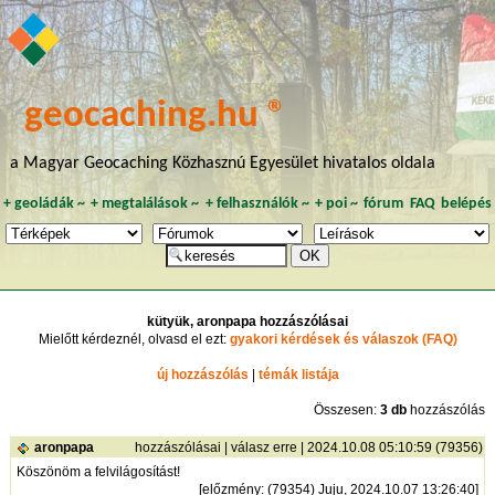
geocaching.hu ®
a Magyar Geocaching Közhasznú Egyesület hivatalos oldala
+
geoládák
~
+
megtalálások
~
+
felhasználók
~
+
poi
~
fórum
FAQ
belépés
kütyük, aronpapa hozzászólásai
Mielőtt kérdeznél, olvasd el ezt:
gyakori kérdések és válaszok (FAQ)
új hozzászólás
|
témák listája
Összesen:
3 db
hozzászólás
aronpapa
hozzászólásai
|
válasz erre
| 2024.10.08 05:10:59 (79356)
Köszönöm a felvilágosítást!
[
előzmény
: (79354) Juju, 2024.10.07 13:26:40]