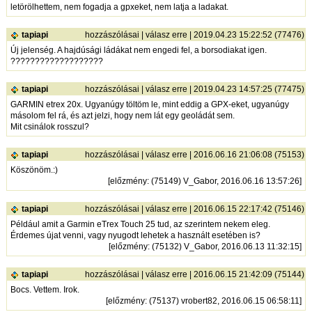
letörölhettem, nem fogadja a gpxeket, nem latja a ladakat.
tapiapi
hozzászólásai
|
válasz erre
| 2019.04.23 15:22:52 (77476)
Új jelenség. A hajdúsági ládákat nem engedi fel, a borsodiakat igen.
???????????????????
tapiapi
hozzászólásai
|
válasz erre
| 2019.04.23 14:57:25 (77475)
GARMIN etrex 20x. Ugyanúgy töltöm le, mint eddig a GPX-eket, ugyanúgy
másolom fel rá, és azt jelzi, hogy nem lát egy geoládát sem.
Mit csinálok rosszul?
tapiapi
hozzászólásai
|
válasz erre
| 2016.06.16 21:06:08 (75153)
Köszönöm.:)
[
előzmény
: (75149) V_Gabor, 2016.06.16 13:57:26]
tapiapi
hozzászólásai
|
válasz erre
| 2016.06.15 22:17:42 (75146)
Például amit a Garmin eTrex Touch 25 tud, az szerintem nekem eleg.
Érdemes újat venni, vagy nyugodt lehetek a használt esetében is?
[
előzmény
: (75132) V_Gabor, 2016.06.13 11:32:15]
tapiapi
hozzászólásai
|
válasz erre
| 2016.06.15 21:42:09 (75144)
Bocs. Vettem. Irok.
[
előzmény
: (75137) vrobert82, 2016.06.15 06:58:11]