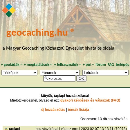
geocaching.hu ®
a Magyar Geocaching Közhasznú Egyesület hivatalos oldala
+
geoládák
~
+
megtalálások
~
+
felhasználók
~
+
poi
~
fórum
FAQ
belépés
kütyük, tapiapi hozzászólásai
Mielőtt kérdeznél, olvasd el ezt:
gyakori kérdések és válaszok (FAQ)
új hozzászólás
|
témák listája
Összesen:
13 db
hozzászólás
tapiapi
hozzászólásai
|
válasz erre
| 2023.02.07 13:13:11 (79073)