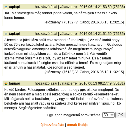
tapiapi
hozzászólásai
|
válasz erre
| 2016.06.14 21:53:59 (75136)
Ja! És a feleségem még többet jönne velem, ha bármilyen fitness funkció
lenne benne.
[
előzmény
: (75132) V_Gabor, 2016.06.13 11:32:15]
tapiapi
hozzászólásai
|
válasz erre
| 2016.06.14 21:51:59 (75135)
A terveket a játék láza szüli és a szabadidő realizálja. :) Az első korlát hogy
50 és 75 ezer között lehet az ára. Főleg geocachingre használom. Gyalogos
keresők vagyunk. Amennyit a leírásokból én megértettem, hogy iránytű
funkció nem mindegyikben van, de a játékhoz nem árt. Már vénülő
szemeimmel őrizem a kijelzőt, igy az sem lehet minurka. És a családi
túráknál nem akarok kétségbe esni, ha eltűnik a térerő. És meg tudjam még
én is tanulni a használatát. Köszönöm a segítséged.
[
előzmény
: (75132) V_Gabor, 2016.06.13 11:32:15]
tapiapi
hozzászólásai
|
válasz erre
| 2016.06.13 08:27:49 (75131)
Kezdő kérdés. Feleségem születésnapomra egy gps-el akar meglepni. De
én nem szeretem a meglepetéseket, főleg a sokba kerülő kellemetleneket.
Mit súgjanak neki a barátaim, hogy egy kezdő ládakereső számára alkalmas,
belőhető áru használt vagy új készüléket hol keressen (milyen típus, hol, kb
mennyi). Segítségetekre számítok.
Egy lapon megjelenő sorok száma:
új hozzászólás
|
témák listája