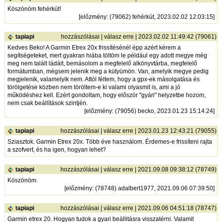
Köszönöm fehérkút!
[
előzmény
: (79062) fehérkút, 2023.02.02 12:03:15]
tapiapi
hozzászólásai
|
válasz erre
| 2023.02.02 11:49:42 (79061)
Kedves Beko! A Garmin Etrex 20x frissítésénél épp azért kérem a
segítségeteket, mert gyakran hiába töltöm le például egy adott megye még
meg nem talált ládáit, bemásolom a megfelelő alkönyvtárba, megfelelő
formátumban, mégsem jelenik meg a kütyümön. Van, amelyik megye pedig
megjelenik, valamelyik nem. Attól féltem, hogy a gpx-ek másolgatása és
törölgetése közben nem töröltem-e ki valami olyasmit is, ami a jó
működéshez kell. Ezért gondoltam, hogy először "gyári" helyzetbe hozom,
nem csak beállítások szintjén.
[
előzmény
: (79056) becko, 2023.01.23 15:14:24]
tapiapi
hozzászólásai
|
válasz erre
| 2023.01.23 12:43:21 (79055)
Sziasztok. Garmin Etrex 20x. Több éve használom. Érdemes-e frissíteni rajta
a szofvert, és ha igen, hogyan lehet?
tapiapi
hozzászólásai
|
válasz erre
| 2021.09.08 09:38:12 (78749)
Köszönöm.
[
előzmény
: (78748) adalbert1977, 2021.09.06 07:39:50]
tapiapi
hozzászólásai
|
válasz erre
| 2021.09.06 04:51:18 (78747)
Garmin etrex 20. Hogyan tudok a gyari beállitásra visszatérni. Valamit