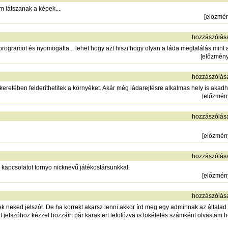
em látszanak a képek....
[
előzmé
hozzászólás
 programot és nyomogatta... lehet hogy azt hiszi hogy olyan a láda megtalálás mint a
[
előzmén
hozzászólás
eretében felderíthetitek a környéket. Akár még ládarejtésre alkalmas hely is akadh
[
előzmén
hozzászólás
[
előzmén
hozzászólás
 kapcsolatot tornyo nicknevű játékostársunkkal.
[
előzmén
hozzászólás
k neked jelszót. De ha korrekt akarsz lenni akkor írd meg egy adminnak az általad 
 jelszóhoz kézzel hozzáírt pár karaktert lefotózva is tökéletes számként olvastam h