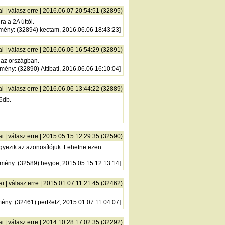
ai
|
válasz erre
| 2016.06.07 20:54:51 (32895)
a a 2A úttól.
zmény
: (32894) kectam, 2016.06.06 18:43:23]
ai
|
válasz erre
| 2016.06.06 16:54:29 (32891)
 az országban.
zmény
: (32890) Attibati, 2016.06.06 16:10:04]
ai
|
válasz erre
| 2016.06.06 13:44:22 (32889)
 6db.
ai
|
válasz erre
| 2015.05.15 12:29:35 (32590)
gyezik az azonosítójuk. Lehetne ezen
zmény
: (32589) heyjoe, 2015.05.15 12:13:14]
ai
|
válasz erre
| 2015.01.07 11:21:45 (32462)
mény
: (32461) perRetZ, 2015.01.07 11:04:07]
ai
|
válasz erre
| 2014.10.28 17:02:35 (32292)