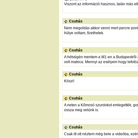
Viszont az információ hasznos, talán más elk
Csuhás
Nem megoldás akkor venni mert percre pont
hülye voltam, fizethetek.
Csuhás
A hétvégén mentem a M1-en a Budapestről a 
volt matrica. Mennyi az esélyem hogy lefotó
Csuhás
Köszi!
Csuhás
A neten a Kőmosó szurdokot emlegették, gond
ossza meg velünk is.
Csuhás
Csak itt ott néztem még bele a videóba, ezé