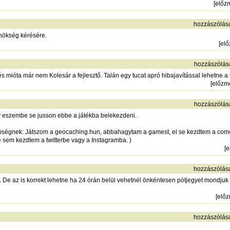
[
előz
hozzászólás
lnökség kérésére.
[
el
hozzászólás
 mióta már nem Kolesár a fejlesztő. Talán egy tucat apró hibajavítással lehetne a f
[
előzm
hozzászólás
y eszembe se jusson ebbe a játékba belekezdeni.
bbségnek: Játszom a geocaching.hun, abbahagytam a gamest, el se kezdtem a como
 sem kezdtem a twitterbe vagy a Instagramba. )
[
e
hozzászólás
. De az is korrekt lehetne ha 24 órán belül vehetnél önkéntesen pótjegyet mondjuk 
[
elő
hozzászólás