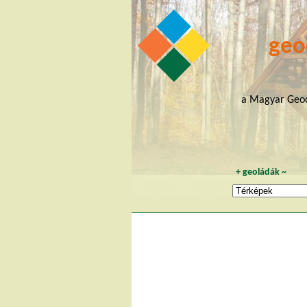
geo
a Magyar Geoc
+
geoládák
~