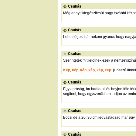
Csuhás
Még annyit kiegészítésül hogy további két o
Csuhás
Lehetséges, bár nekem gyanús hogy nagyjáb
Csuhás
Szerintetek mit jelölnek ezek a nemzetiszínű
Kép
,
kép
,
kép
,
kép
,
kép
,
kép
. [Hosszú linke
Csuhás
Egy apróság, ha hadidoki és heyjoe féle té
segíteni, hogy egyszerűbben tudjon az embe
Csuhás
Bocsi de a 20..30 cm jégvastagság már egy hu
Csuhás