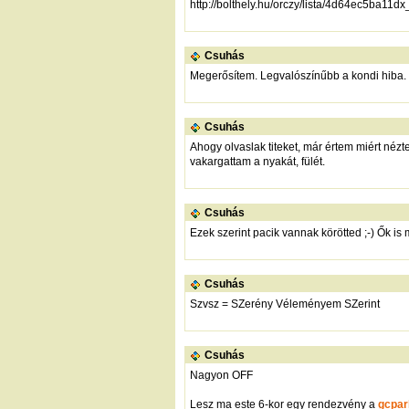
http://bolthely.hu/orczy/lista/4d64ec5ba11
Csuhás
Megerősítem. Legvalószínűbb a kondi hiba.
Csuhás
Ahogy olvaslak titeket, már értem miért néz
vakargattam a nyakát, fülét.
Csuhás
Ezek szerint pacik vannak körötted ;-) Ők is
Csuhás
Szvsz = SZerény Véleményem SZerint
Csuhás
Nagyon OFF
Lesz ma este 6-kor egy rendezvény a
gcpar