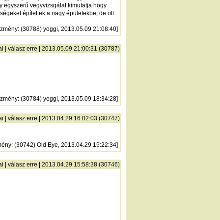
gy egyszerű vegyvizsgálat kimutatja hogy
égeket építettek a nagy épületekbe, de ott
őzmény
: (30788) yoggi, 2013.05.09 21:08:40]
ai
|
válasz erre
| 2013.05.09 21:00:31 (30787)
őzmény
: (30784) yoggi, 2013.05.09 18:34:28]
ai
|
válasz erre
| 2013.04.29 16:02:03 (30747)
mény
: (30742) Old Eye, 2013.04.29 15:22:34]
ai
|
válasz erre
| 2013.04.29 15:58:38 (30746)