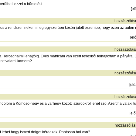
erülheti ezzel a büntetést.
[
el
hozzászólás
os a rendszer, nekem meg egyszerűen későn jutott eszembe, hogy ezen az autón ni
[
el
hozzászólás
Herceghalmi lehajtóig. Éves matricám van ezért reflexből felhajtottam a pályára.
zott valami kamera?
hozzászólás
[
el
hozzászólás
olom a Kőmosó-hegy és a várhegy közötti szurdokról lehet szó. Azért ha valaki tud
[
el
hozzászólás
rt lehet hogy ismert dolgot kérdezek: Pontosan hol van?