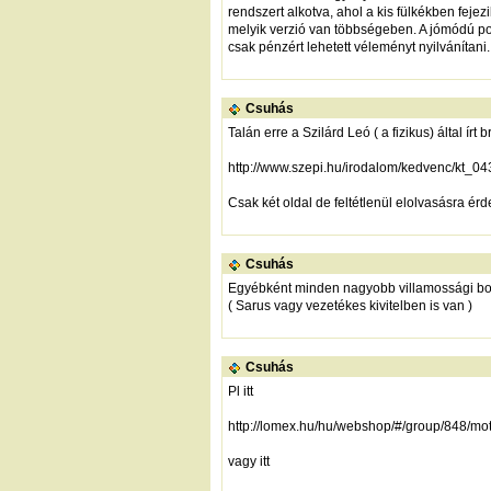
rendszert alkotva, ahol a kis fülkékben fej
melyik verzió van többségeben. A jómódú po
csak pénzért lehetett véleményt nyilvánítani.
Csuhás
Talán erre a Szilárd Leó ( a fizikus) által írt 
http://www.szepi.hu/irodalom/kedvenc/kt_04
Csak két oldal de feltétlenül elolvasásra ér
Csuhás
Egyébként minden nagyobb villamossági bo
( Sarus vagy vezetékes kivitelben is van )
Csuhás
Pl itt
http://lomex.hu/hu/webshop/#/group/848/motor/
vagy itt