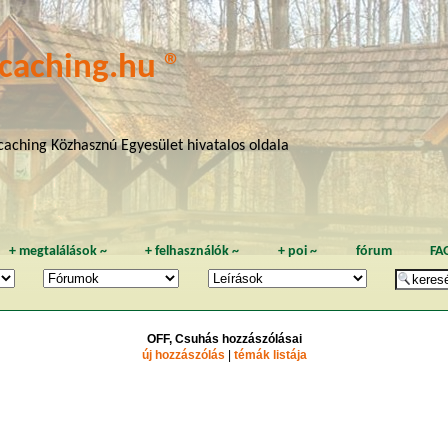
caching.hu ®
aching Közhasznú Egyesület hivatalos oldala
+
megtalálások
~
+
felhasználók
~
+
poi
~
fórum
FA
OFF, Csuhás hozzászólásai
új hozzászólás
|
témák listája