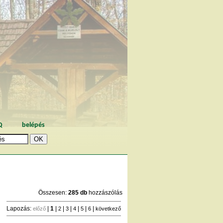
Q
belépés
Összesen:
285 db
hozzászólás
Lapozás:
|
1
|
|
|
|
|
|
előző
2
3
4
5
6
következő