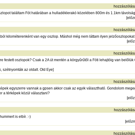
hozzászólás
szlopot találtam Fót határában a hulladéklerakó közelében 800m és 1.1km távolságr
[
elő
hozzászólás
ól kilométerenként van egy oszlop. Máshol még nem láttam ilyen jelzőoszlopokat
[
elő
hozzászólás
re festett oszlopok? Csak a 2A út mentén a körgyűrűtől a Fóti lehajtóig van belőlük
k, szétnyomták az oldalt. Old Eye]
hozzászólás
rképek egyszerre vannak a gpsen akkor csak az egyik választható. Gondolom mege
r a térképek közül választani?
[
elő
hozzászólás
mmert is elbír. :-)
[
előz
hozzászólás