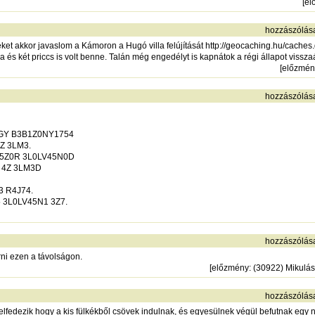
[
el
hozzászólás
ket akkor javaslom a Kámoron a Hugó villa felújítását
http://geocaching.hu/caches
a és két priccs is volt benne. Talán még engedélyt is kapnátok a régi állapot visszaá
[
előzmén
hozzászólás
0GY B3B1Z0NY1754
Z 3LM3.
05Z0R 3L0LV45N0D
 4Z 3LM3D
 R4J74.
 3L0LV45N1 3Z7.
hozzászólás
rni ezen a távolságon.
[
előzmény
: (30922) Mikulás
hozzászólás
elfedezik hogy a kis fülkékből csövek indulnak, és egyesülnek végül befutnak egy