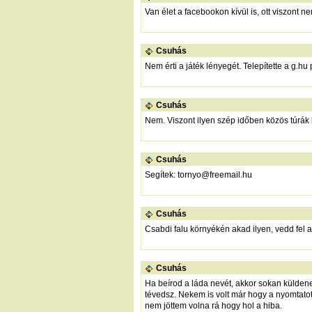
Van élet a facebookon kívül is, ott viszont n
Csuhás
Nem érti a játék lényegét. Telepítette a g.hu
Csuhás
Nem. Viszont ilyen szép időben közös túrák k
Csuhás
Segítek: tornyo@freemail.hu
Csuhás
Csabdi falu környékén akad ilyen, vedd fel a
Csuhás
Ha beírod a láda nevét, akkor sokan küldene
tévedsz. Nekem is volt már hogy a nyomtatott
nem jöttem volna rá hogy hol a hiba.