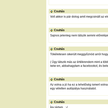
Csuhás
Volt akkor is pár dolog amit megcsinált az e
Csuhás
Sajnos jelenleg nem látszik semmi előrelépés
Csuhás
Tökéletesen sikerült meggyőznöd arról hog
( Úgy látszik más az értékrendem mint a tö
iwiw-en, abbahagytam a facebookot, és bele
Csuhás
Az volna a jó ha ez a lehetőség ismert volna
egy véletlen autópálya használatot.
Csuhás
Így jártam.. :-(