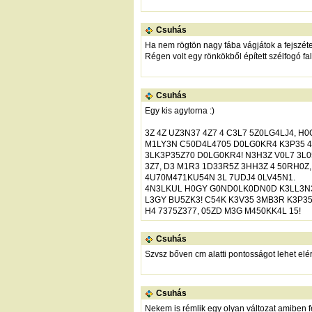
Csuhás
Ha nem rögtön nagy fába vágjátok a fejszéte
Régen volt egy rönkökből épített szélfogó fal
Csuhás
Egy kis agytorna :)
3Z 4Z UZ3N37 4Z7 4 C3L7 5Z0LG4LJ4, H
M1LY3N C50D4L4705 D0LG0KR4 K3P35 4
3LK3P35Z70 D0LG0KR4! N3H3Z V0L7 3L
3Z7, D3 M1R3 1D33R5Z 3HH3Z 4 50RH0Z,
4U70M471KU54N 3L 7UDJ4 0LV45N1.
4N3LKUL H0GY G0ND0LK0DN0D K3LL3N3
L3GY BU5ZK3! C54K K3V35 3MB3R K3P35
H4 7375Z377, 05ZD M3G M450KK4L 15!
Csuhás
Szvsz bőven cm alatti pontosságot lehet elé
Csuhás
Nekem is rémlik egy olyan változat amiben f