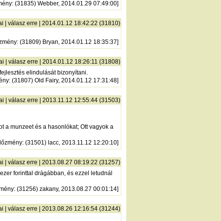
mény
: (31835) Webber, 2014.01.29 07:49:00]
ai
|
válasz erre
| 2014.01.12 18:42:22 (31810)
őzmény
: (31809) Bryan, 2014.01.12 18:35:37]
ai
|
válasz erre
| 2014.01.12 18:26:11 (31808)
ejlesztés elindulását bizonyítani.
ény
: (31807) Old Fairy, 2014.01.12 17:31:48]
ai
|
válasz erre
| 2013.11.12 12:55:44 (31503)
t a munzeet és a hasonlókat; Ott vagyok a
lőzmény
: (31501) lacc, 2013.11.12 12:20:10]
ai
|
válasz erre
| 2013.08.27 08:19:22 (31257)
ezer forinttal drágábban, és ezzel letudnál
zmény
: (31256) zakany, 2013.08.27 00:01:14]
ai
|
válasz erre
| 2013.08.26 12:16:54 (31244)