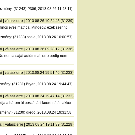
őzmény
: (31243) P306, 2013.08.26 11:43:11]
ai
|
válasz erre
| 2013.08.26 10:24:43 (31239)
ncs éves matrica. Mindegy, ezek szerint
őzmény
: (31238) scele, 2013.08.26 10:00:57]
ai
|
válasz erre
| 2013.08.26 09:28:12 (31236)
 De nem a saját autómmal, erre pedig nem
ai
|
válasz erre
| 2013.08.24 19:51:46 (31233)
őzmény
: (31231) Bryan, 2013.08.24 19:44:47]
ai
|
válasz erre
| 2013.08.24 19:47:14 (31232)
ja a három út beszállási koordinátáit akkor
őzmény
: (31230) diego, 2013.08.24 19:31:58]
ai
|
válasz erre
| 2013.08.24 19:11:39 (31229)