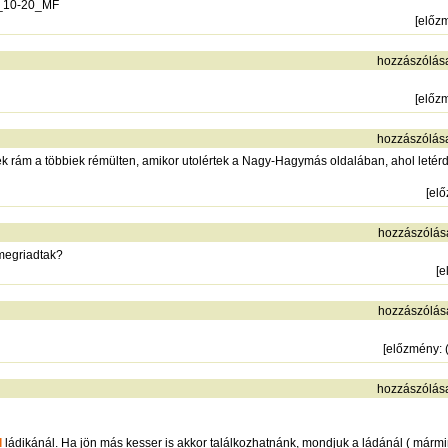
dx_10-20_MF
[
előz
hozzászólás
[
előz
hozzászólás
tek rám a többiek rémülten, amikor utolértek a Nagy-Hagymás oldalában, ahol letér
[
el
hozzászólás
 megriadtak?
[
e
hozzászólás
[
előzmény
:
hozzászólás
l
ládikánál. Ha jön más kesser is akkor találkozhatnánk, mondjuk a ládánál ( mármi