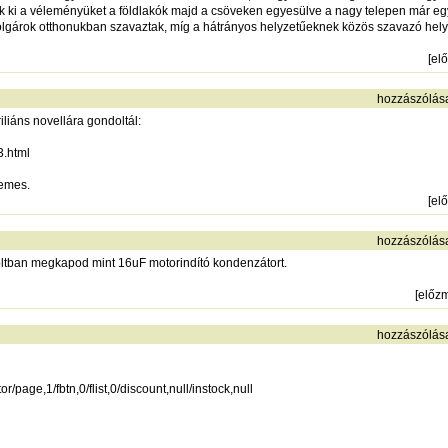
ezik ki a véleményüket a földlakók majd a csöveken egyesülve a nagy telepen már e
lgárok otthonukban szavaztak, míg a hátrányos helyzetűeknek közös szavazó helys
[
el
hozzászólás
briliáns novellára gondoltál:
3.html
demes.
[
el
hozzászólás
ltban megkapod mint 16uF motorindító kondenzátort.
[
előz
hozzászólás
page,1/fbtn,0/flist,0/discount,null/instock,null