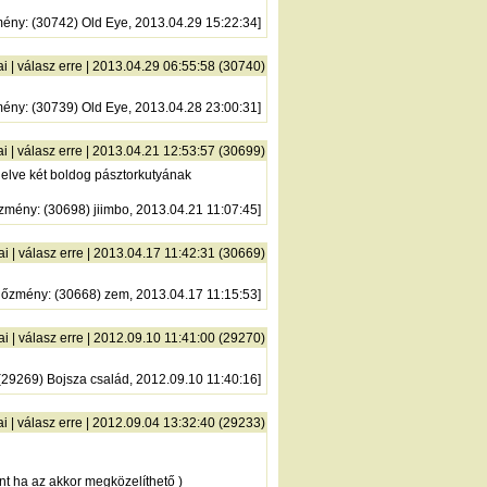
mény
: (30742) Old Eye, 2013.04.29 15:22:34]
ai
|
válasz erre
| 2013.04.29 06:55:58 (30740)
mény
: (30739) Old Eye, 2013.04.28 23:00:31]
ai
|
válasz erre
| 2013.04.21 12:53:57 (30699)
delve két boldog pásztorkutyának
őzmény
: (30698) jiimbo, 2013.04.21 11:07:45]
ai
|
válasz erre
| 2013.04.17 11:42:31 (30669)
lőzmény
: (30668) zem, 2013.04.17 11:15:53]
ai
|
válasz erre
| 2012.09.10 11:41:00 (29270)
 (29269) Bojsza család, 2012.09.10 11:40:16]
ai
|
válasz erre
| 2012.09.04 13:32:40 (29233)
nt ha az akkor megközelíthető )