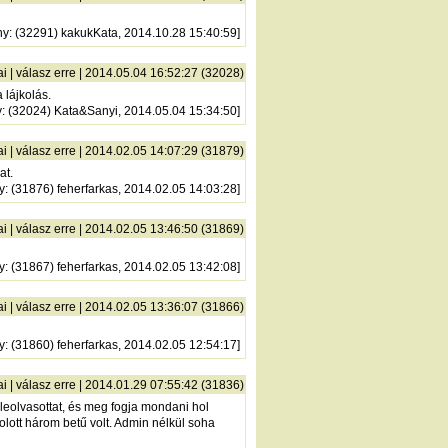
ny
: (32291) kakukKata, 2014.10.28 15:40:59]
ai
|
válasz erre
| 2014.05.04 16:52:27 (32028)
 lájkolás.
y
: (32024) Kata&Sanyi, 2014.05.04 15:34:50]
ai
|
válasz erre
| 2014.02.05 14:07:29 (31879)
at.
y
: (31876) feherfarkas, 2014.02.05 14:03:28]
ai
|
válasz erre
| 2014.02.05 13:46:50 (31869)
y
: (31867) feherfarkas, 2014.02.05 13:42:08]
ai
|
válasz erre
| 2014.02.05 13:36:07 (31866)
y
: (31860) feherfarkas, 2014.02.05 12:54:17]
ai
|
válasz erre
| 2014.01.29 07:55:42 (31836)
leolvasottat, és meg fogja mondani hol
olott három betű volt. Admin nélkül soha