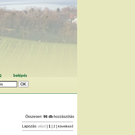
Q
belépés
Összesen:
96 db
hozzászólás
Lapozás:
|
1
|
|
előző
2
következő