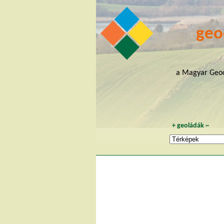
geo
a Magyar Geoc
+
geoládák
~