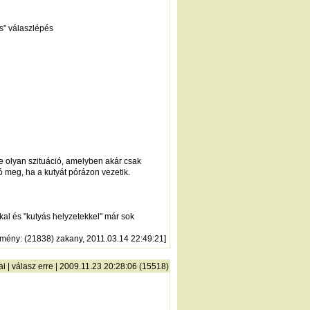
s" válaszlépés
e olyan szituáció, amelyben akár csak
 meg, ha a kutyát pórázon vezetik.
kal és "kutyás helyzetekkel" már sok
zmény
: (21838) zakany, 2011.03.14 22:49:21]
ai
|
válasz erre
| 2009.11.23 20:28:06 (15518)