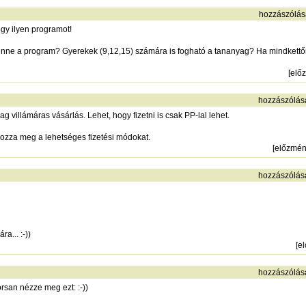
hozzászólás
egy ilyen programot!
enne a program? Gyerekek (9,12,15) számára is fogható a tananyag? Ha mindkettőre 
[
elő
hozzászólás
 villámáras vásárlás. Lehet, hogy fizetni is csak PP-lal lehet.
ozza meg a lehetséges fizetési módokat.
[
előzmé
hozzászólás
a... :-))
[
e
hozzászólás
orsan nézze meg ezt: :-))