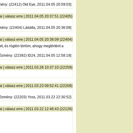
mény
: (22412) Old Eye, 2011.04.05 20:59:03]
ai
|
válasz erre
| 2011.04.05 20:37:51 (22405)
mény
: (22404) Ládafia, 2011.04.05 20:36:09]
ai
|
válasz erre
| 2011.04.05 20:36:09 (22404)
it, és rögtön törlöm, ahogy megtörtént a
lőzmény
: (22392) ID24, 2011.04.05 12:58:19]
ai
|
válasz erre
| 2011.03.28 10:37:10 (22259)
ai
|
válasz erre
| 2011.03.23 09:52:41 (22209)
lőzmény
: (22203) Yoss, 2011.03.22 22:30:52]
ai
|
válasz erre
| 2011.03.22 12:46:43 (22126)