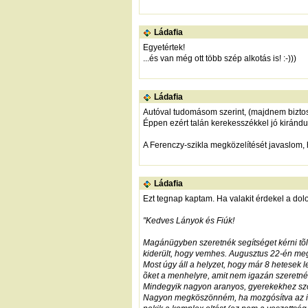
Ládafia
Egyetértek!
...és van még ott több szép alkotás is! :-)))
Ládafia
Autóval tudomásom szerint, (majdnem biztos)
Éppen ezért talán kerekesszékkel jó kirándu
A Ferenczy-szikla megközelítését javaslom,
Ládafia
Ezt tegnap kaptam. Ha valakit érdekel a dolo
"Kedves Lányok és Fiúk!
Magánügyben szeretnék segítséget kérni tõl
kiderült, hogy vemhes. Augusztus 22-én meg
Most úgy áll a helyzet, hogy már 8 hetesek 
õket a menhelyre, amit nem igazán szeretné
Mindegyik nagyon aranyos, gyerekekhez szok
Nagyon megköszönném, ha mozgósítva az isme