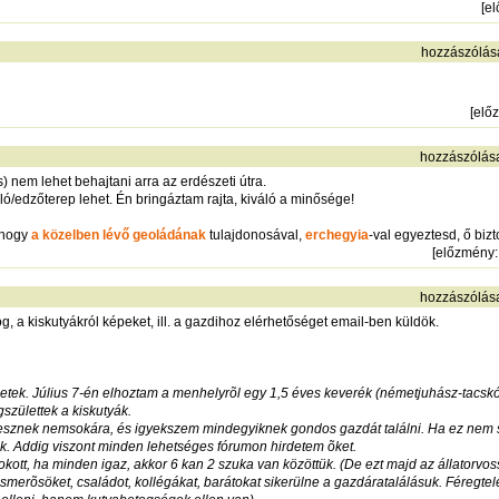
[
e
hozzászólás
[
elő
hozzászólás
 nem lehet behajtani arra az erdészeti útra.
ló/edzőterep lehet. Én bringáztam rajta, kiváló a minősége!
 hogy
a közelben lévő geoládának
tulajdonosával,
erchegyia
-val egyeztesd, ő bizt
[
előzmény
hozzászólás
g, a kiskutyákról képeket, ill. a gazdihoz elérhetőséget email-ben küldök.
etek. Július 7-én elhoztam a menhelyrõl egy 1,5 éves keverék (németjuhász-tacskó
születtek a kiskutyák.
lesznek nemsokára, és igyekszem mindegyiknek gondos gazdát találni. Ha ez nem sik
k. Addig viszont minden lehetséges fórumon hirdetem õket.
ott, ha minden igaz, akkor 6 kan 2 szuka van közöttük. (De ezt majd az állatorvo
rõsöket, családot, kollégákat, barátokat sikerülne a gazdáratalálásuk. Féregtel