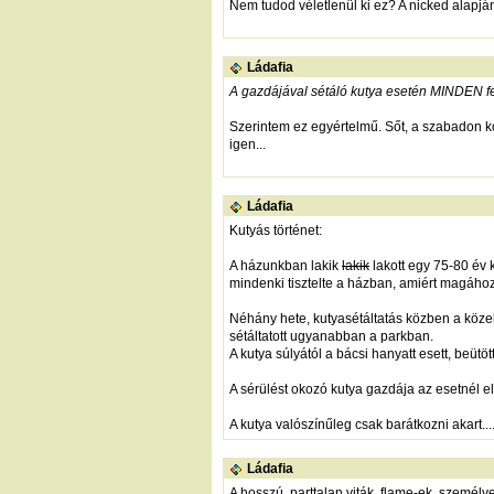
Nem tudod véletlenül ki ez? A nicked alapján
Ládafia
A gazdájával sétáló kutya esetén MINDEN f
Szerintem ez egyértelmű. Sőt, a szabadon kó
igen...
Ládafia
Kutyás történet:
A házunkban lakik
lakik
lakott egy 75-80 év 
mindenki tisztelte a házban, amiért magához 
Néhány hete, kutyasétáltatás közben a közel
sétáltatott ugyanabban a parkban.
A kutya súlyától a bácsi hanyatt esett, beüt
A sérülést okozó kutya gazdája az esetnél el
A kutya valószínűleg csak barátkozni akart...
Ládafia
A hosszú, parttalan viták, flame-ek, szemé