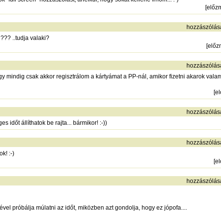
[
előz
hozzászólás
??? ..tudja valaki?
[
előz
hozzászólás
y mindig csak akkor regisztrálom a kártyámat a PP-nál, amikor fizetni akarok valam
[
e
hozzászólás
időt állíthatok be rajta... bármikor! :-))
hozzászólás
k! :-)
[
e
hozzászólás
ével próbálja múlatni az időt, miközben azt gondolja, hogy ez jópofa....