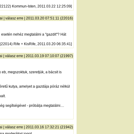
(22122) Kommun-Isten, 2011.03.22 12:25:09]
ai
|
válasz erre
| 2011.03.20 07:51:11 (22016)
 esetén nehéz megtalálni a "gazdit"? Hát
 (22014) Rife + KisRife, 2011.03.20 06:35:41]
ai
|
válasz erre
| 2011.03.19 07:10:07 (21997)
eb, megszoktuk, szeretjük, a bácsit is
éretű kutya, amelyet a gazdája póráz nélkül
alt.
ég segítségével - próbálja megtalálni....
ai
|
válasz erre
| 2011.03.16 17:32:21 (21942)
na moderátori jogot.