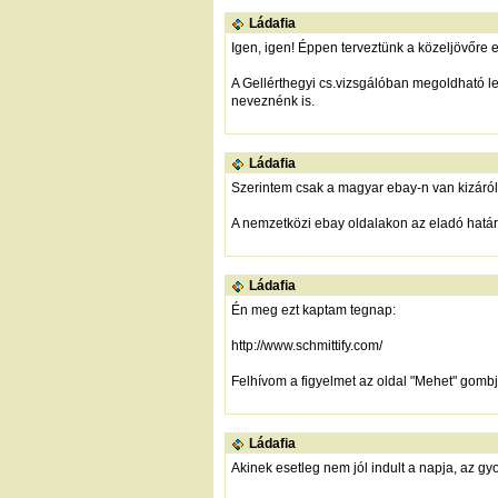
Ládafia
Igen, igen! Éppen terveztünk a közeljövőre 
A Gellérthegyi cs.vizsgálóban megoldható l
neveznénk is.
Ládafia
Szerintem csak a magyar ebay-n van kizárólag
A nemzetközi ebay oldalakon az eladó határ
Ládafia
Én meg ezt kaptam tegnap:
http://www.schmittify.com/
Felhívom a figyelmet az oldal "Mehet" gombjár
Ládafia
Akinek esetleg nem jól indult a napja, az gy