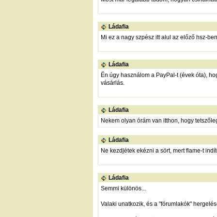
Ládafia
Mi ez a nagy szpész itt alul az előző hsz-ben
Ládafia
Én úgy használom a PayPal-t (évek óta), hog
vásárlás.
Ládafia
Nekem olyan órám van itthon, hogy tetszőleges 
Ládafia
Ne kezdjétek ekézni a sört, mert flame-t indíto
Ládafia
Semmi különös...
Valaki unatkozik, és a "fórumlakók" hergelés