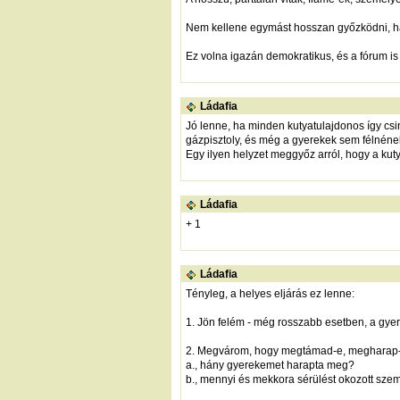
Nem kellene egymást hosszan győzködni, ha
Ez volna igazán demokratikus, és a fórum is 
Ládafia
Jó lenne, ha minden kutyatulajdonos így csi
gázpisztoly, és még a gyerekek sem félnének 
Egy ilyen helyzet meggyőz arról, hogy a kuty
Ládafia
+ 1
Ládafia
Tényleg, a helyes eljárás ez lenne:
1. Jön felém - még rosszabb esetben, a gyere
2. Megvárom, hogy megtámad-e, megharap-
a., hány gyerekemet harapta meg?
b., mennyi és mekkora sérülést okozott szem