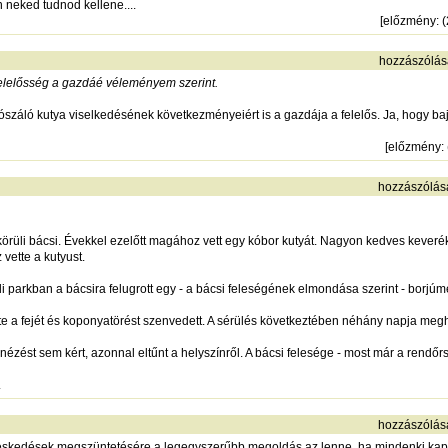
 neked tudnod kellene....
[
előzmény
: 
hozzászólás
elelősség a gazdáé véleményem szerint.
száló kutya viselkedésének következményeiért is a gazdája a felelős. Ja, hogy baj
[
előzmény
:
hozzászólás
körüli bácsi. Évekkel ezelőtt magához vett egy kóbor kutyát. Nagyon kedves keverék 
vette a kutyust.
i parkban a bácsira felugrott egy - a bácsi feleségének elmondása szerint - borjúm
ötte a fejét és koponyatörést szenvedett. A sérülés következtében néhány napja megh
nézést sem kért, azonnal eltűnt a helyszínről. A bácsi felesége - most már a rendőrs
.
hozzászólás
lyeskedések megszüntetésére a legegyszerűbb megoldás az lenne, ha mindenki kap