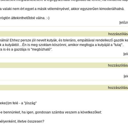
 valaki nem ért egyet a másik véleményével, akkor egyszerűen kimoderálhatná.
rögtön áttekinthetőbbé válna. :-)
[
előz
hozzászólás
nálná! Ehhez persze jól nevelt kutyák, és toleráns, empátiával rendelkező gazdik 
a kutyáktól....Én is meg szoktam köszönni, amikor megfogja a kutyáját a "tulaj"..
a is és a gazdája is "megbízható".
[
e
hozzászólás
[
e
hozzászólás
ke(i)m felé - a "jószág"
e bennünket, ha igen, gondosan számba veszem a következőket:
élyenként, illetve összesen?