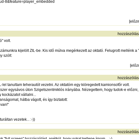
ud-8&feature=player_embedded
[
előz
hozzászólás
" volt.
ámunkra kijelölt ZIL-be. Kis idő múlva megérkezett az oktató. Felugrott mellénk a "
y szólt:
[
elő
hozzászólás
lel tanultam teherautót vezetni. Az oktatóm egy kiöregedett kamionsofőr volt.
szer egysávos úton Szigetszentmiklós irányába. Nézegettem, hogy tudok-e előzni, d
kockázatot vállalni...
nságomat, hátba vágott, és így biztatott:
 van!"
uráltan vezetek... :-))
hozzászólás
"full screen" hozzászólást, anélkül, hogy sokat kellene írnom... :-)