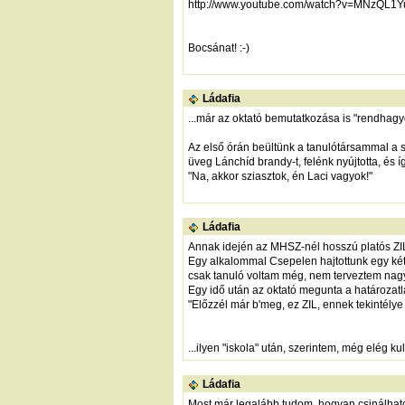
http://www.youtube.com/watch?v=MNzQL1Y
Bocsánat! :-)
Ládafia
...már az oktató bemutatkozása is "rendhagyó
Az első órán beültünk a tanulótársammal a sz
üveg Lánchíd brandy-t, felénk nyújtotta, és íg
"Na, akkor sziasztok, én Laci vagyok!"
Ládafia
Annak idején az MHSZ-nél hosszú platós ZIL-
Egy alkalommal Csepelen hajtottunk egy két
csak tanuló voltam még, nem terveztem nagy 
Egy idő után az oktató megunta a határozatla
"Előzzél már b'meg, ez ZIL, ennek tekintélye
...ilyen "iskola" után, szerintem, még elég kult
Ládafia
Most már legalább tudom, hogyan csinálhatok 