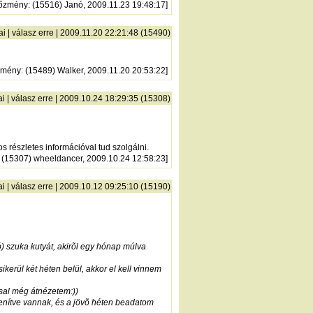
lőzmény
: (15516) Janó, 2009.11.23 19:48:17]
ai
|
válasz erre
| 2009.11.20 22:21:48 (15490)
zmény
: (15489) Walker, 2009.11.20 20:53:22]
ai
|
válasz erre
| 2009.10.24 18:29:35 (15308)
os részletes információval tud szolgálni.
: (15307) wheeldancer, 2009.10.24 12:58:23]
ai
|
válasz erre
| 2009.10.12 09:25:10 (15190)
) szuka kutyát, akirõl egy hónap múlva
erül két héten belül, akkor el kell vinnem
ssal még átnézetem:))
enítve vannak, és a jövõ héten beadatom