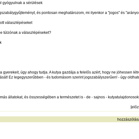
ül gyógyulnak a sérülések
szabálygyűjteményt, és pontosan meghatározom, mi ilyenkor a "jogos" és "arányo
tt válaszlépéseket
-e túlzónak a válaszlépéseket?
k
yerekeit, úgy ahogy tudja. A kutya gazdája a felelős azért, hogy ne jöhessen létr
ását! Ez legegyszerűbben - és tudomásom szerint jogszabályszerűen! - úgy oldható
más állatokat, és összességében a természetet is - de - sajnos - kutyatulajdonosok
[
elő
hozzászólás