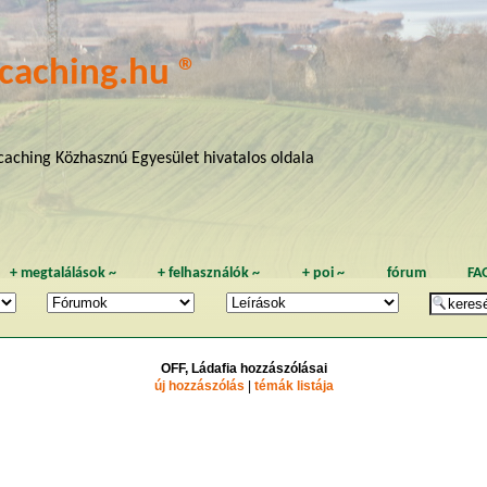
caching.hu ®
aching Közhasznú Egyesület hivatalos oldala
+
megtalálások
~
+
felhasználók
~
+
poi
~
fórum
FA
OFF, Ládafia hozzászólásai
új hozzászólás
|
témák listája