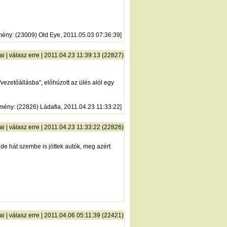
mény
: (23009) Old Eye, 2011.05.03 07:36:39]
ai
|
válasz erre
| 2011.04.23 11:39:13 (22827)
vezetőállásba", előhúzott az ülés alól egy
zmény
: (22826) Ládafia, 2011.04.23 11:33:22]
ai
|
válasz erre
| 2011.04.23 11:33:22 (22826)
e hát szembe is jöttek autók, meg azért
ai
|
válasz erre
| 2011.04.06 05:11:39 (22421)