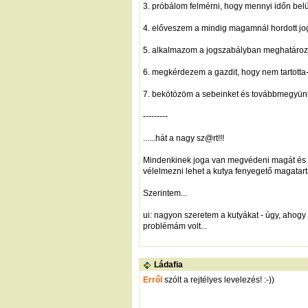
3. próbálom felmérni, hogy mennyi időn bel
4. előveszem a mindig magamnál hordott jog
5. alkalmazom a jogszabályban meghatározo
6. megkérdezem a gazdit, hogy nem tartotta
7. bekötözöm a sebeinket és továbbmegyün
---------
......hát a nagy sz@rt!!!
Mindenkinek joga van megvédeni magát és a g
vélelmezni lehet a kutya fenyegető magatart
Szerintem...
ui: nagyon szeretem a kutyákat - úgy, ahogy 
problémám volt...
Ládafia
Erről
szólt a rejtélyes levelezés! :-))