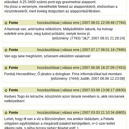
elárultad. A 25-3400 számú pont egy gravimetriai alappont.
Ha jössz a versenyre, mesélhetek Neked az alappontokról, elsősorban a
vízszintesekről, mert évekig dolgoztam az alappontsűrítésben.
Fonte
hozzászólásai
|
válasz erre
| 2007.08.01 22:09:48 (7784)
A fiamnak van, amit tudna nélkülözni, Mátyásföldön lakunk, ha holnap
estefelé erre jársz, meg tudod próbálni, melyik lenne jó.
[
előzmény
: (7783) "J&J", 2007.08.01 21:28:24]
Fonte
hozzászólásai
|
válasz erre
| 2007.07.17 08:01:18 (7690)
Van egy iwiw meghívóm, szívesem elküldöm valakinek!
Fonte
hozzászólásai
|
válasz erre
| 2007.06.06 18:37:09 (7453)
Fordulj Hecsedlihez, Ő járatos a dologban. Friss információkat tud mondani.
[
előzmény
: (7444) Judith, 2007.06.06 12:23:08]
Fonte
hozzászólásai
|
válasz erre
| 2007.03.08 13:06:17 (6830)
Kedves Togo és lelcache, köszönöm azon lányok nevében is, akik nincsenek
netközelben!
Fonte
hozzászólásai
|
válasz erre
| 2007.03.03 21:10:34 (6805)
Lehet, hogy itt van a víz a Börzsönyben, ma amikor ládáztam, a Fekete
völgyben egyfolytában a megáradt patakot kerülgettem, n+1-szer kellet
átkelni rajta, s néha bizony nehéz feladat volt! :)