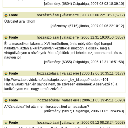
[
előzmény
: (6804) Csigabiga, 2007.03.03 18:39:10]
Fonte
hozzászólásai
|
válasz erre
| 2007.02.06 22:13:50 (6717)
Üdvözlet újra itthon!
[
előzmény
: (6716) jiimbo, 2007.02.06 22:10:12]
Fonte
hozzászólásai
|
válasz erre
| 2006.12.31 19:00:50 (6357)
Én a másodikon lakom, a XVI. kerületben, én is mély dörmögő hangot
hallottam, aztán a karányonyfán kezdtek el mozogni a díszek, meg a
virágállványon a növények. Mire rájöttünk , mi lehetett ez, abbamaradt, és ez
nagyon jó!
[
előzmény
: (6355) Csigabiga, 2006.12.31 16:51:58]
Fonte
hozzászólásai
|
válasz erre
| 2006.12.06 10:35:11 (6177)
http://www.tapiovidek.hu/tapio/tapio.event_by_id.page?nodeid=101
Hátha valaki ráér, én sajnos nem, de szívesen elmennék. A szervező fiú a
tanítványom volt, nagy természetvédő.
Fonte
hozzászólásai
|
válasz erre
| 2006.11.05 19:45:11 (5898)
A "Csigabiga" lét után nem furcsa ott fönt a magasban?
[
előzmény
: (5897) Csigabiga, 2006.11.05 19:43:43]
Fonte
hozzászólásai
|
válasz erre
| 2006.09.12 08:28:24 (5553)