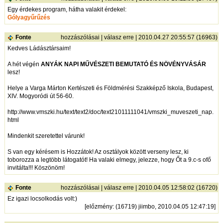
Egy érdekes program, hátha valakit érdekel:
Gólyagyűrűzés
Fonte
hozzászólásai
|
válasz erre
| 2010.04.27 20:55:57 (16963)
Kedves Ládásztársaim!
A hét végén
ANYÁK NAPI MŰVÉSZETI BEMUTATÓ ÉS NÖVÉNYVÁSÁR
lesz!
Helye a Varga Márton Kertészeti és Földmérési Szakképző Iskola, Budapest,
XIV. Mogyoródi út 56-60.
http://www.vmszki.hu/text/text2/doc/text21011111041/vmszki_muveszeti_nap.
html
Mindenkit szeretettel várunk!
S van egy kérésem is Hozzátok! Az osztályok között verseny lesz, ki
toborozza a legtöbb látogatót! Ha valaki elmegy, jelezze, hogy Őt a 9.c-s ofő
invitálta!!! Köszönöm!
Fonte
hozzászólásai
|
válasz erre
| 2010.04.05 12:58:02 (16720)
Ez igazi locsolkodás volt:)
[
előzmény
: (16719) jiimbo, 2010.04.05 12:47:19]