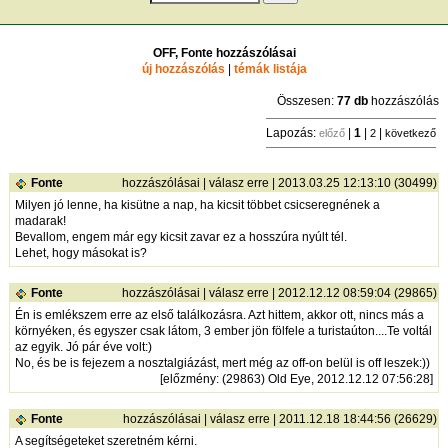
OFF, Fonte hozzászólásai
új hozzászólás
|
témák listája
Összesen:
77 db
hozzászólás
Lapozás:
|
1
|
|
előző
2
következő
Fonte
hozzászólásai
|
válasz erre
| 2013.03.25 12:13:10 (30499)
Milyen jó lenne, ha kisütne a nap, ha kicsit többet csicseregnének a
madarak!
Bevallom, engem már egy kicsit zavar ez a hosszúra nyúlt tél.
Lehet, hogy másokat is?
Fonte
hozzászólásai
|
válasz erre
| 2012.12.12 08:59:04 (29865)
Én is emlékszem erre az első találkozásra. Azt hittem, akkor ott, nincs más a
környéken, és egyszer csak látom, 3 ember jön fölfele a turistaúton....Te voltál
az egyik. Jó pár éve volt:)
No, és be is fejezem a nosztalgiázást, mert még az off-on belül is off leszek:))
[
előzmény
: (29863) Old Eye, 2012.12.12 07:56:28]
Fonte
hozzászólásai
|
válasz erre
| 2011.12.18 18:44:56 (26629)
A segítségeteket szeretném kérni.