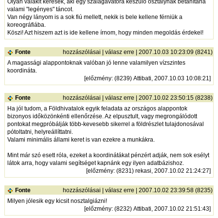
Olyan valakit keresek, aki egy szalagavatóra készülő osztálynak betanítana
valami "legényes" táncot.
Van négy lányom is a sok fiú mellett, nekik is bele kellene férniük a
koreográfiába.
Köszi! Azt hiszem azt is ide kellene írnom, hogy minden megoldás érdekel!
Fonte
hozzászólásai
|
válasz erre
| 2007.10.03 10:23:09 (8241)
A magassági alappontoknak valóban jó lenne valamilyen vízszintes
koordináta.
[
előzmény
: (8239) Attibati, 2007.10.03 10:08:21]
Fonte
hozzászólásai
|
válasz erre
| 2007.10.02 23:50:15 (8238)
Ha jól tudom, a Földhivatalok egyik feladata az országos alappontok
bizonyos időközönkénti ellenőrzése. Az elpusztult, vagy megrongálódott
pontokat megpróbálják több-kevesebb sikerrel a földrészlet tulajdonosával
pótoltatni, helyreállíttatni.
Valami minimális állami keret is van ezekre a munkákra.
Mint már szó esett róla, ezeket a koordinátákat pénzért adják, nem sok esélyt
látok arra, hogy valami segítséget kapnánk egy ilyen adatbázishoz.
[
előzmény
: (8231) rekasi, 2007.10.02 21:24:27]
Fonte
hozzászólásai
|
válasz erre
| 2007.10.02 23:39:58 (8235)
Milyen jólesik egy kicsit nosztalgiázni!
[
előzmény
: (8232) Attibati, 2007.10.02 21:51:43]