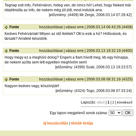
Tegnap esti info, Fehérváron, hideg van, de nincs hó! Lehet, hogy Neked már
idejétmúlta az info, de nekem még jól jött, most indulok arra.
[
előzmény
: (4409) Mr Zerge, 2006.03.14 07:28:42]
Fonte
hozzászólásai
|
válasz erre
| 2006.03.14 06:43:26 (4408)
Kedves Fehérváriak! Milyen az idő felétek? Ott is esik a hó? Hófúvások, és
társaik? Arrafelé készülök.
Fonte
hozzászólásai
|
válasz erre
| 2006.03.13 19:32:19 (4400)
Hogy megy ez a meghívó dolog? Engem a fiam hívott meg, kb egy hónapja,
de nekem azóta sem lett egyetlen meghívóm sem!
[
előzmény
: (4399) Szab, 2006.03.13 19:23:57]
Fonte
hozzászólásai
|
válasz erre
| 2006.03.08 08:31:16 (4325)
Nagyon kedves vagy, köszönjük!!
[
előzmény
: (4324) Togo, 2006.03.08 07:33:24]
Lapozás:
|
1
|
|
előző
2
következő
Egy lapon megjelenő sorok száma:
új hozzászólás
|
témák listája