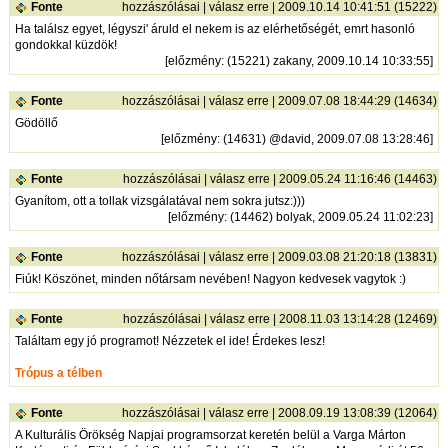
Fonte
hozzászólásai
|
válasz erre
| 2009.10.14 10:41:51 (15222)
Ha találsz egyet, légyszi' áruld el nekem is az elérhetőségét, emrt hasonló
gondokkal küzdök!
[
előzmény
: (15221) zakany, 2009.10.14 10:33:55]
Fonte
hozzászólásai
|
válasz erre
| 2009.07.08 18:44:29 (14634)
Gödöllő
[
előzmény
: (14631) @david, 2009.07.08 13:28:46]
Fonte
hozzászólásai
|
válasz erre
| 2009.05.24 11:16:46 (14463)
Gyanítom, ott a tollak vizsgálatával nem sokra jutsz:)))
[
előzmény
: (14462) bolyak, 2009.05.24 11:02:23]
Fonte
hozzászólásai
|
válasz erre
| 2009.03.08 21:20:18 (13831)
Fiúk! Köszönet, minden nőtársam nevében! Nagyon kedvesek vagytok :)
Fonte
hozzászólásai
|
válasz erre
| 2008.11.03 13:14:28 (12469)
Találtam egy jó programot! Nézzetek el ide! Érdekes lesz!
Trópus a télben
Fonte
hozzászólásai
|
válasz erre
| 2008.09.19 13:08:39 (12064)
A Kulturális Örökség Napjai programsorzat keretén belül a Varga Márton