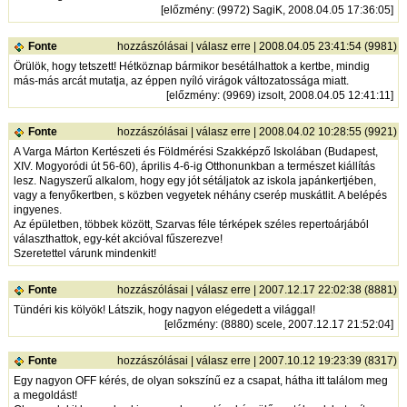
[
előzmény
: (9972) SagiK, 2008.04.05 17:36:05]
Fonte
hozzászólásai
|
válasz erre
| 2008.04.05 23:41:54 (9981)
Örülök, hogy tetszett! Hétköznap bármikor besétálhattok a kertbe, mindig
más-más arcát mutatja, az éppen nyíló virágok változatossága miatt.
[
előzmény
: (9969) izsolt, 2008.04.05 12:41:11]
Fonte
hozzászólásai
|
válasz erre
| 2008.04.02 10:28:55 (9921)
A Varga Márton Kertészeti és Földmérési Szakképző Iskolában (Budapest,
XIV. Mogyoródi út 56-60), április 4-6-ig Otthonunkban a természet kiállítás
lesz. Nagyszerű alkalom, hogy egy jót sétáljatok az iskola japánkertjében,
vagy a fenyőkertben, s közben vegyetek néhány cserép muskátlit. A belépés
ingyenes.
Az épületben, többek között, Szarvas féle térképek széles repertoárjából
választhattok, egy-két akcióval fűszerezve!
Szeretettel várunk mindenkit!
Fonte
hozzászólásai
|
válasz erre
| 2007.12.17 22:02:38 (8881)
Tündéri kis kölyök! Látszik, hogy nagyon elégedett a világgal!
[
előzmény
: (8880) scele, 2007.12.17 21:52:04]
Fonte
hozzászólásai
|
válasz erre
| 2007.10.12 19:23:39 (8317)
Egy nagyon OFF kérés, de olyan sokszínű ez a csapat, hátha itt találom meg
a megoldást!