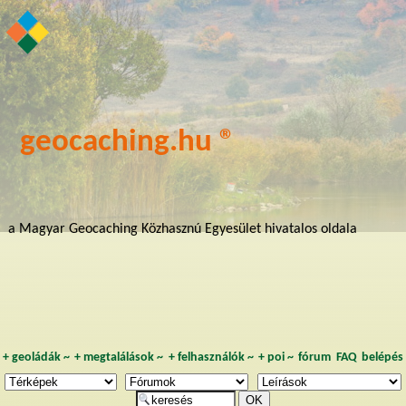
geocaching.hu ®
a Magyar Geocaching Közhasznú Egyesület hivatalos oldala
+
geoládák
~
+
megtalálások
~
+
felhasználók
~
+
poi
~
fórum
FAQ
belépés