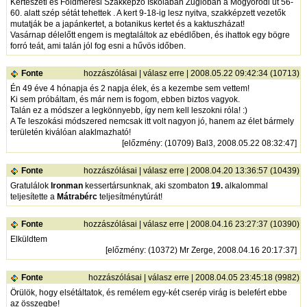
Kertészeti és Földmérési Szakképző Iskolában Zuglóban a Mogyoródi út 56-
60. alatt szép sétát tehettek . A kert 9-18-ig lesz nyitva, szakképzett vezetők
mutatják be a japánkertet, a botanikus kertet és a kaktuszházat!
Vasárnap délelőtt engem is megtaláltok az ebédlőben, és ihattok egy bögre
forró teát, ami talán jól fog esni a hűvös időben.
Fonte
hozzászólásai
|
válasz erre
| 2008.05.22 09:42:34 (10713)
Én 49 éve 4 hónapja és 2 napja élek, és a kezembe sem vettem!
Ki sem próbáltam, és már nem is fogom, ebben biztos vagyok.
Talán ez a módszer a legkönnyebb, így nem kell leszokni róla! :)
A Te leszokási módszered nemcsak itt volt nagyon jó, hanem az élet bármely
területén kiválóan alaklmazható!
[
előzmény
: (10709) Bal3, 2008.05.22 08:32:47]
Fonte
hozzászólásai
|
válasz erre
| 2008.04.20 13:36:57 (10439)
Gratulálok
Ironman
kessertársunknak, aki szombaton
19.
alkalommal
teljesítette a
Mátrabérc
teljesítménytúrát!
Fonte
hozzászólásai
|
válasz erre
| 2008.04.16 23:27:37 (10390)
Elküldtem
[
előzmény
: (10372) Mr Zerge, 2008.04.16 20:17:37]
Fonte
hozzászólásai
|
válasz erre
| 2008.04.05 23:45:18 (9982)
Örülök, hogy elsétáltatok, és remélem egy-két cserép virág is belefért ebbe
az összegbe!