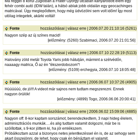
Ma reggel 8 körül Zuglóban a Fráter György utcában kanyarodott elém egy
fehér combi autó (IDW talán), a hátsó ablak jobb oldalán egy geocachinges
matricával. Úgy meglepődtem, hogy még üdvözölni sem volt időm! Így most
utólag integetek, akárki voltál!
Fonte
hozzászólásai
|
válasz erre
| 2006.07.20 21:10:16 (5261)
Nagyon szép az új színes macid!
[
előzmény
: (5260) Szabimaci, 2006.07.20 21:01:56]
Fonte
hozzászólásai
|
válasz erre
| 2006.07.10 22:28:19 (5113)
Halovány zöld metál Toyota Yaris jobb hátulján, mármint a szélvédőn,
naaaagy matrica, Ő az én "ékszerdobozom"!
[
előzmény
: (5109) erchegyia, 2006.07.10 18:05:48]
Fonte
hozzászólásai
|
válasz erre
| 2006.06.07 10:37:26 (4905)
Húúúúúú, de jó!!! A videot már sajnos nem tudtam megszerezni. Ennek
nagyon örülök!
[
előzmény
: (4899) Togo, 2006.06.06 20:00:41]
Fonte
hozzászólásai
|
válasz erre
| 2006.06.02 15:09:06 (4885)
Nagyon off: 8-kor kaptam sorszámot, berendezkedtem, 3 napi hideg élelem,
adminisztrációs munkák.....és alig tudtam valamit dolgozni, már be is
szólítottak, s 9-kor jöttem ki, ha jól emlékszem.
Próbálkoztam azzal a bizonyos netes jelentkezéssel én is, de az sehogy sem
akart összejönni, de lehet, hogy csak én bénáztam el valamit.