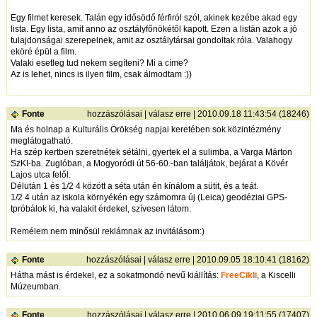
Egy filmet keresek. Talán egy idősödő férfiról szól, akinek kezébe akad egy
lista. Egy lista, amit anno az osztályfőnökétől kapott. Ezen a listán azok a jó
tulajdonságai szerepelnek, amit az osztálytársai gondoltak róla. Valahogy
eköré épül a film.
Valaki esetleg tud nekem segíteni? Mi a címe?
Az is lehet, nincs is ilyen film, csak álmodtam :))
Fonte
hozzászólásai
|
válasz erre
| 2010.09.18 11:43:54 (18246)
Ma és holnap a Kulturális Örökség napjai keretében sok közintézmény
meglátogatható.
Ha szép kertben szeretnétek sétálni, gyertek el a sulimba, a Varga Márton
SzKI-ba. Zuglóban, a Mogyoródi út 56-60.-ban találjátok, bejárat a Kövér
Lajos utca felől.
Délután 1 és 1/2 4 között a séta után én kínálom a sütit, és a teát.
1/2 4 után az iskola környékén egy számomra új (Leica) geodéziai GPS-
tpróbálok ki, ha valakit érdekel, szívesen látom.
Remélem nem minősül reklámnak az invitálásom:)
Fonte
hozzászólásai
|
válasz erre
| 2010.09.05 18:10:41 (18162)
Hátha mást is érdekel, ez a sokatmondó nevű kiállítás:
FreeCikli
, a Kiscelli
Múzeumban.
Fonte
hozzászólásai
|
válasz erre
| 2010.06.09 19:11:55 (17407)