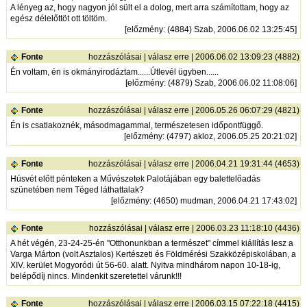
A lényeg az, hogy nagyon jól sült el a dolog, mert arra számítottam, hogy az
egész délelőttöt ott töltöm.
[
előzmény
: (4884) Szab, 2006.06.02 13:25:45]
Fonte
hozzászólásai
|
válasz erre
| 2006.06.02 13:09:23 (4882)
Én voltam, én is okmányirodáztam......Útlevél ügyben......
[
előzmény
: (4879) Szab, 2006.06.02 11:08:06]
Fonte
hozzászólásai
|
válasz erre
| 2006.05.26 06:07:29 (4821)
Én is csatlakoznék, másodmagammal, természetesen időpontfüggő.
[
előzmény
: (4797) akloz, 2006.05.25 20:21:02]
Fonte
hozzászólásai
|
válasz erre
| 2006.04.21 19:31:44 (4653)
Húsvét előtt pénteken a Művészetek Palotájában egy balettelőadás
szünetében nem Téged láthattalak?
[
előzmény
: (4650) mudman, 2006.04.21 17:43:02]
Fonte
hozzászólásai
|
válasz erre
| 2006.03.23 11:18:10 (4436)
A hét végén, 23-24-25-én "Otthonunkban a természet" címmel kiállítás lesz a
Varga Márton (volt Asztalos) Kertészeti és Földmérési Szakközépiskolában, a
XIV. kerület Mogyoródi út 56-60. alatt. Nyitva mindhárom napon 10-18-ig,
belépődíj nincs. Mindenkit szeretettel várunk!!!
Fonte
hozzászólásai
|
válasz erre
| 2006.03.15 07:22:18 (4415)