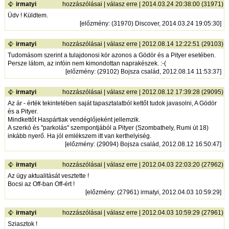
irmatyi
hozzászólásai
|
válasz erre
| 2014.03.24 20:38:00 (31971)
Üdv ! Küldtem.
[
előzmény
: (31970) Discover, 2014.03.24 19:05:30]
irmatyi
hozzászólásai
|
válasz erre
| 2012.08.14 12:22:51 (29103)
Tudomásom szerint a tulajdonosi kör azonos a Gödör és a Pityer esetében.
Persze látom, az infóin nem kimondottan naprakészek. :-(
[
előzmény
: (29102) Bojsza család, 2012.08.14 11:53:37]
irmatyi
hozzászólásai
|
válasz erre
| 2012.08.12 17:39:28 (29095)
Az ár - érték tekintetében saját tapasztalatból kettőt tudok javasolni, A Gödör
és a Pityer.
Mindkettőt Haspártiak vendéglőjeként jellemzik.
A szerkó és "parkolás" szempontjából a Pityer (Szombathely, Rumi út 18)
inkább nyerő. Ha jól emlékszem itt van kerthelyiség.
[
előzmény
: (29094) Bojsza család, 2012.08.12 16:50:47]
irmatyi
hozzászólásai
|
válasz erre
| 2012.04.03 22:03:20 (27962)
Az ügy aktualitását vesztette !
Bocsi az Off-ban Off-ért !
[
előzmény
: (27961) irmatyi, 2012.04.03 10:59:29]
irmatyi
hozzászólásai
|
válasz erre
| 2012.04.03 10:59:29 (27961)
Sziasztok !