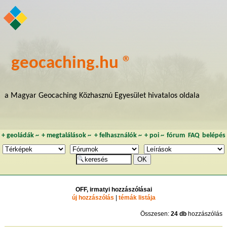
geocaching.hu ®
a Magyar Geocaching Közhasznú Egyesület hivatalos oldala
+
geoládák
~
+
megtalálások
~
+
felhasználók
~
+
poi
~
fórum
FAQ
belépés
OFF, irmatyi hozzászólásai
új hozzászólás
|
témák listája
Összesen:
24 db
hozzászólás