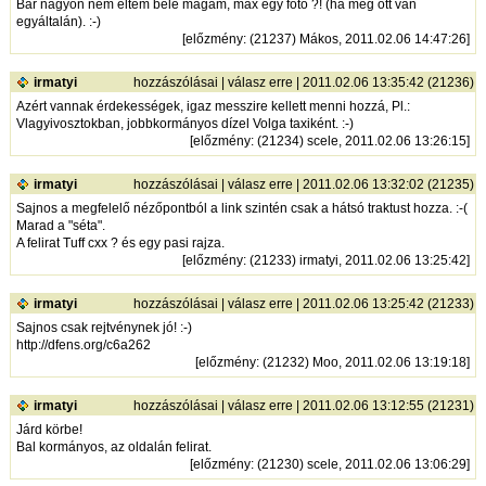
Bár nagyon nem éltem bele magam, max egy fotó ?! (ha még ott van
egyáltalán). :-)
[
előzmény
: (21237) Mákos, 2011.02.06 14:47:26]
irmatyi
hozzászólásai
|
válasz erre
| 2011.02.06 13:35:42 (21236)
Azért vannak érdekességek, igaz messzire kellett menni hozzá, Pl.:
Vlagyivosztokban, jobbkormányos dízel Volga taxiként. :-)
[
előzmény
: (21234) scele, 2011.02.06 13:26:15]
irmatyi
hozzászólásai
|
válasz erre
| 2011.02.06 13:32:02 (21235)
Sajnos a megfelelő nézőpontból a link szintén csak a hátsó traktust hozza. :-(
Marad a "séta".
A felirat Tuff cxx ? és egy pasi rajza.
[
előzmény
: (21233) irmatyi, 2011.02.06 13:25:42]
irmatyi
hozzászólásai
|
válasz erre
| 2011.02.06 13:25:42 (21233)
Sajnos csak rejtvénynek jó! :-)
http://dfens.org/c6a262
[
előzmény
: (21232) Moo, 2011.02.06 13:19:18]
irmatyi
hozzászólásai
|
válasz erre
| 2011.02.06 13:12:55 (21231)
Járd körbe!
Bal kormányos, az oldalán felirat.
[
előzmény
: (21230) scele, 2011.02.06 13:06:29]