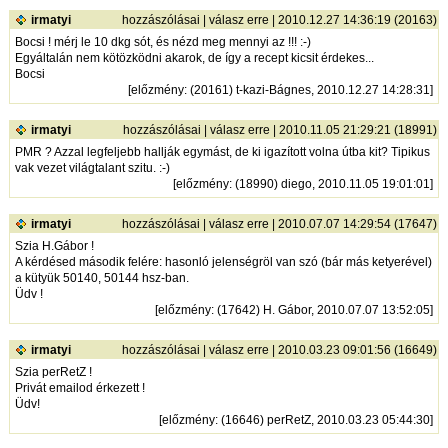
irmatyi
hozzászólásai
|
válasz erre
| 2010.12.27 14:36:19 (20163)
Bocsi ! mérj le 10 dkg sót, és nézd meg mennyi az !!! :-)
Egyáltalán nem kötözködni akarok, de így a recept kicsit érdekes...
Bocsi
[
előzmény
: (20161) t-kazi-Bágnes, 2010.12.27 14:28:31]
irmatyi
hozzászólásai
|
válasz erre
| 2010.11.05 21:29:21 (18991)
PMR ? Azzal legfeljebb hallják egymást, de ki igazított volna útba kit? Tipikus
vak vezet világtalant szitu. :-)
[
előzmény
: (18990) diego, 2010.11.05 19:01:01]
irmatyi
hozzászólásai
|
válasz erre
| 2010.07.07 14:29:54 (17647)
Szia H.Gábor !
A kérdésed második felére: hasonló jelenségröl van szó (bár más ketyerével)
a kütyük 50140, 50144 hsz-ban.
Üdv !
[
előzmény
: (17642) H. Gábor, 2010.07.07 13:52:05]
irmatyi
hozzászólásai
|
válasz erre
| 2010.03.23 09:01:56 (16649)
Szia perRetZ !
Privát emailod érkezett !
Üdv!
[
előzmény
: (16646) perRetZ, 2010.03.23 05:44:30]