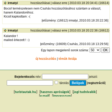
irmatyi
hozzászólásai
|
válasz erre
| 2010.03.18 20:34:41 (16614)
Bocsi! természetesen nem Csuhás hozzászólásához szántam a választ,
hanem Kalandoréhoz.
Kicsit kapkodtam :-(
[
előzmény
: (16612) irmatyi, 2010.03.18 20:22:36]
irmatyi
hozzászólásai
|
válasz erre
| 2010.03.18 20:22:36 (16612)
Kalandor !
mailed érkezett ! :-)
[
előzmény
: (16609) Csuhás, 2010.03.18 13:29:56]
Egy lapon megjelenő sorok száma:
új hozzászólás
|
témák listája
Bejelentkezés
név:
jelszó:
tárolás
[
regisztráció
]
[
turistautak.hu
] [
hasznos apróságok
] [
jogi tudnivalók
]
[
e-mail
] [
impresszum
]