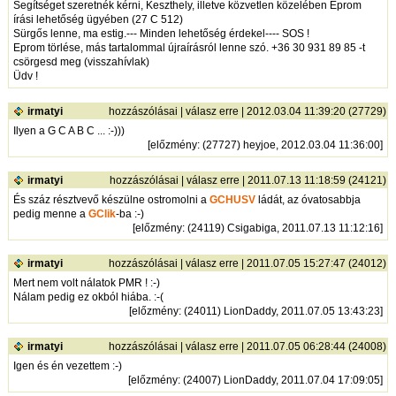
Segítséget szeretnék kérni, Keszthely, illetve közvetlen közelében Eprom
írási lehetőség ügyében (27 C 512)
Sürgős lenne, ma estig.--- Minden lehetőség érdekel---- SOS !
Eprom törlése, más tartalommal újraírásról lenne szó. +36 30 931 89 85 -t
csörgesd meg (visszahívlak)
Üdv !
irmatyi
hozzászólásai
|
válasz erre
| 2012.03.04 11:39:20 (27729)
Ilyen a G C A B C ... :-)))
[
előzmény
: (27727) heyjoe, 2012.03.04 11:36:00]
irmatyi
hozzászólásai
|
válasz erre
| 2011.07.13 11:18:59 (24121)
És száz résztvevő készülne ostromolni a
GCHUSV
ládát, az óvatosabbja
pedig menne a
GClik
-ba :-)
[
előzmény
: (24119) Csigabiga, 2011.07.13 11:12:16]
irmatyi
hozzászólásai
|
válasz erre
| 2011.07.05 15:27:47 (24012)
Mert nem volt nálatok PMR ! :-)
Nálam pedig ez okból hiába. :-(
[
előzmény
: (24011) LionDaddy, 2011.07.05 13:43:23]
irmatyi
hozzászólásai
|
válasz erre
| 2011.07.05 06:28:44 (24008)
Igen és én vezettem :-)
[
előzmény
: (24007) LionDaddy, 2011.07.04 17:09:05]