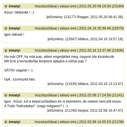
irmatyi
hozzászólásai
|
válasz erre
| 2011.05.20 09:19:30 (23184)
Köszi ! Működik ! :-)
[
előzmény
: (23177) Reggel, 2011.05.20 06:41:36]
irmatyi
hozzászólásai
|
válasz erre
| 2011.04.16 20:39:48 (22670)
Igen látható !
[
előzmény
: (22667) Mákos, 2011.04.16 19:57:18]
irmatyi
hozzászólásai
|
válasz erre
| 2011.03.16 13:37:46 (21936)
Ha már OFF, ha már pap, akkor engedjétek meg, nagyon ide kívánkozik.
Mit írt ki a borsodbótai templom ajtajára a néhai pap ?
SÁTÁn vagyok ! :-)
Gyk.: szomszéd falu.
[
előzmény
: (21935) Mákos, 2011.03.16 13:13:47]
irmatyi
hozzászólásai
|
válasz erre
| 2011.02.06 17:24:58 (21241)
Igen . Köszi, ezt a képet próbáltam én is belinkelni, de nekem nem jött össze.
A Trabi "halhatatlan". (vagy mégsem? ) :-)
[
előzmény
: (21240) heyjoe, 2011.02.06 16:47:47]
irmatyi
hozzászólásai
|
válasz erre
| 2011.02.06 14:55:53 (21238)