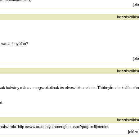
[
el
hozzászólás
 van a fenyőfán?
[
el
hozzászólás
halvány mása a megszokottnak és elvesztek a színek. Többnyire a text állomány lá
t.
hozzászólás
hatsz róla:
http://www.autopalya.hu/engine.aspx?page=dijmentes
[
előz