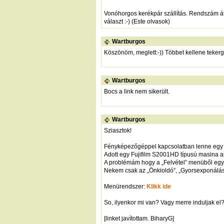
Vonóhorgos kerékpár szállítás. Rendszám át
választ :-) (Este olvasok)
Wartburgos
Köszönöm, meglett:-)) Többet kellene teker
Wartburgos
Bocs a link nem sikerült.
Wartburgos
Sziasztok!
Fényképezőgéppel kapcsolatban lenne egy
Adott egy Fujifilm S2001HD típusú masina 
A problémám hogy a „Felvétel” menüből eg
Nekem csak az „Önkioldó”, „Gyorsexponálás”,
Menürendszer:
Klikk ide
So, ilyenkor mi van? Vagy merre induljak el
[linket javítottam. BiharyG]