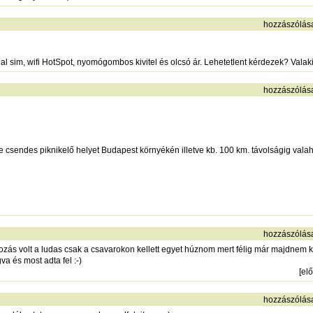
hozzászólás
l sim, wifi HotSpot, nyomógombos kivitel és olcsó ár. Lehetetlent kérdezek? Valaki
hozzászólás
e csendes piknikelő helyet Budapest környékén illetve kb. 100 km. távolságig valah
hozzászólás
zás volt a ludas csak a csavarokon kellett egyet húznom mert félig már majdnem kie
va és most adta fel :-)
[
el
hozzászólás