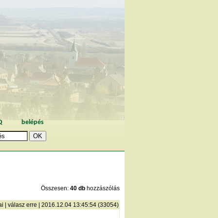
Q
belépés
Összesen:
40 db
hozzászólás
ai
|
válasz erre
| 2016.12.04 13:45:54 (33054)