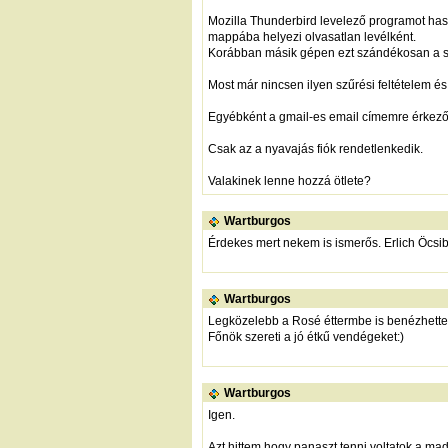
Mozilla Thunderbird levelező programot hasz
mappába helyezi olvasatlan levélként.
Korábban másik gépen ezt szándékosan a szűrő
Most már nincsen ilyen szűrési feltételem és
Egyébként a gmail-es email címemre érkező le
Csak az a nyavajás fiók rendetlenkedik.
Valakinek lenne hozzá ötlete?
Wartburgos
Érdekes mert nekem is ismerős. Erlich Öcsib
Wartburgos
Legközelebb a Rosé éttermbe is benézhettek
Főnök szereti a jó étkű vendégeket:)
Wartburgos
Igen.
Azt hittem hogy panaszt tenni voltatok a ma