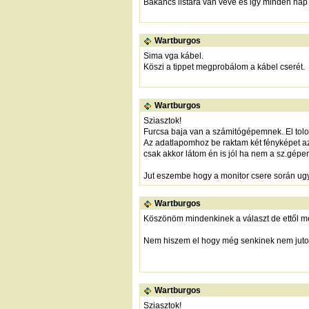
Bakancs listára van véve és igy minden nap
Wartburgos
Sima vga kábel.
Köszi a tippet megprobálom a kábel cserét.
Wartburgos
Sziasztok!
Furcsa baja van a számitógépemnek. El tolodt
Az adatlapomhoz be raktam két fényképet az 
csak akkor látom én is jól ha nem a sz.gé
Jut eszembe hogy a monitor csere során ugy
Wartburgos
Köszönöm mindenkinek a választ de ettől még
Nem hiszem el hogy még senkinek nem jutott 
Wartburgos
Sziasztok!