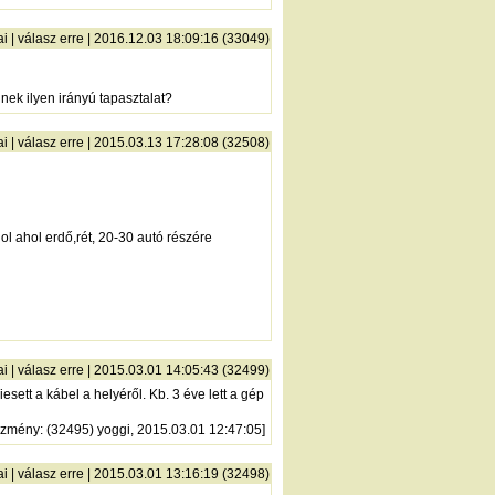
ai
|
válasz erre
| 2016.12.03 18:09:16 (33049)
nek ilyen irányú tapasztalat?
ai
|
válasz erre
| 2015.03.13 17:28:08 (32508)
ol ahol erdő,rét, 20-30 autó részére
ai
|
válasz erre
| 2015.03.01 14:05:43 (32499)
sett a kábel a helyéről. Kb. 3 éve lett a gép
őzmény
: (32495) yoggi, 2015.03.01 12:47:05]
ai
|
válasz erre
| 2015.03.01 13:16:19 (32498)