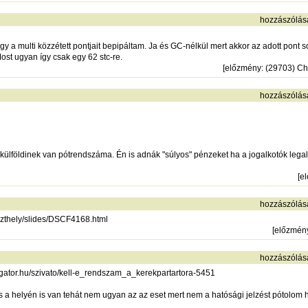
hozzászólás
 hogy a multi közzétett pontjait bepipáltam. Ja és GC-nélkül mert akkor az adott pon
ost ugyan így csak egy 62 stc-re.
[
előzmény
: (29703) Ch
hozzászólás
külföldinek van pótrendszáma. Én is adnák "súlyos" pénzeket ha a jogalkotók legal
[
e
hozzászólás
eszthely/slides/DSCF4168.html
[
előzmén
hozzászólás
igator.hu/szivato/kell-e_rendszam_a_kerekpartartora-5451
 helyén is van tehát nem ugyan az az eset mert nem a hatósági jelzést pótolom 