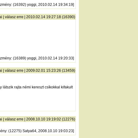
őzmény
: (16392) yoggi, 2010.02.14 19:34:19]
ai
|
válasz erre
| 2010.02.14 19:27:18 (16390)
őzmény
: (16389) yoggi, 2010.02.14 19:20:33]
ai
|
válasz erre
| 2009.02.01 15:23:26 (13459)
tszik rajta némi kereszt csíkokkal kifakult
ai
|
válasz erre
| 2008.10.10 19:19:02 (12276)
mény
: (12275) Satya64, 2008.10.10 19:03:23]