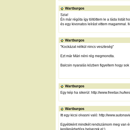
Wartburgos
Szia!
Én már régóta így töltöttem le a láda listát
és egy kivonatos leírást vittem magammal. M
Wartburgos
"Kockázat nélkül nincs veszteség"
Ezt már Mári néni rég megmondta.
Balcsin nyaralás közben figyeltem hogy sok 
Wartburgos
Egy kép ha sikerül:
http://www.freetax.hu/k
Wartburgos
Itt egy kicsi olvasni való:
http://www.autonav
Egyébként mindkét rendszámom meg van és a
kerékpártartóra helyezek el:)