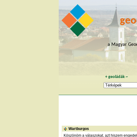
geo
a Magyar Geoc
+
geoládák
~
Wartburgos
Köszönöm a válaszokat, azt hiszem engedek 