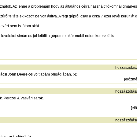
nálok. Az lenne a problémám hogy az általános célra használt fiókomnál gmail-es 
 feltételek között be volt állítva. A régi gépről csak a cirka 7 ezer levél került á
 ezért nem is látom okát.
veleket simán és jól letölti a gépemre akár mobil neten keresztül is.
hozzászólás
ácsi John Deere-os volt apám brigádjában. :-))
[
előzm
hozzászólás
. Perczel & Vasvári sarok.
[
el
hozzászólás
dárkereskedőnél:-))