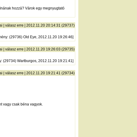
ólnának hozzá? Várok egy megnyugtató
ai
|
válasz erre
| 2012.11.20 20:14:31 (29737)
mény
: (29736) Old Eye, 2012.11.20 19:26:46]
ai
|
válasz erre
| 2012.11.20 19:26:03 (29735)
y
: (29734) Wartburgos, 2012.11.20 19:21:41]
ai
|
válasz erre
| 2012.11.20 19:21:41 (29734)
űnt vagy csak béna vagyok.