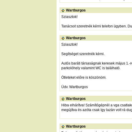
Wartburgos
Sziasztok!
Tanácsot szeretnék kérni telefon ügyben. Dua
Wartburgos
Sziasztok!
Segítséget szeretnék kérni.
Autós baráti társaságnak keresek május 1.-r
parkolóhely valamint WC is található.
Ötleteket előre is köszönöm.
Üdv. Wartburgos
Wartburgos
Hiba elhárítva! Számítógépnél a vga csatlako
megújítva és azóta csak így lazán volt rá dug
Wartburgos