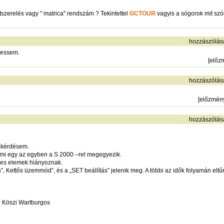
szerelés vagy " matrica" rendszám ? Tekintettel
GCTOUR
vagyis a sógorok mit sz
hozzászólás
gessem.
[
előz
hozzászólás
[
előzmén
hozzászólás
 kérdésem.
ami egy az egyben a S 2000 –rel megegyezik.
yes elemek hiányoznak.
 Kettős üzemmód”, és a „SET beállítás” jelenik meg. A többi az idők folyamán elt
? Köszi Wartburgos