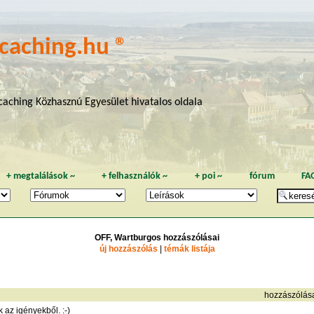
caching.hu ®
aching Közhasznú Egyesület hivatalos oldala
+
megtalálások
~
+
felhasználók
~
+
poi
~
fórum
FA
OFF, Wartburgos hozzászólásai
új hozzászólás
|
témák listája
hozzászólás
az igényekből. :-)