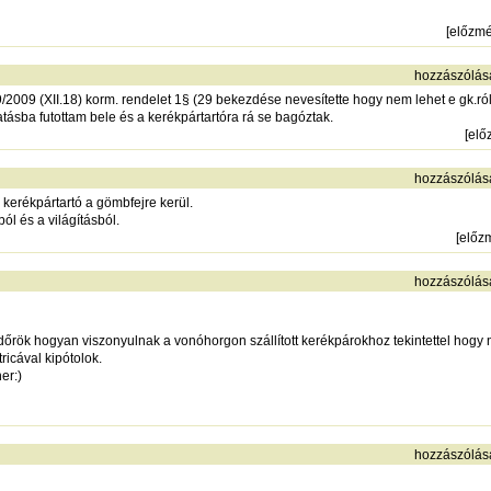
[
előzm
hozzászólás
89/2009 (XII.18) korm. rendelet 1§ (29 bekezdése nevesítette hogy nem lehet e gk.ról
ásba futottam bele és a kerékpártartóra rá se bagóztak.
[
elő
hozzászólás
kerékpártartó a gömbfejre kerül.
ól és a világításból.
[
előz
hozzászólás
őrök hogyan viszonyulnak a vonóhorgon szállított kerékpárokhoz tekintettel hogy
ricával kipótolok.
er:)
hozzászólás