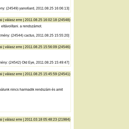
ény
: (24549) yano6ard, 2011.08.25 16:06:13]
ai
|
válasz erre
| 2011.08.25 16:02:18 (24548)
 eltávolítani. a rendszámot.
zmény
: (24544) cactus, 2011.08.25 15:55:20]
ai
|
válasz erre
| 2011.08.25 15:56:09 (24546)
mény
: (24542) Old Eye, 2011.08.25 15:49:47]
ai
|
válasz erre
| 2011.08.25 15:45:59 (24541)
 nálunk nincs harmadik rendszám és amit
ai
|
válasz erre
| 2011.03.18 05:48:23 (21984)