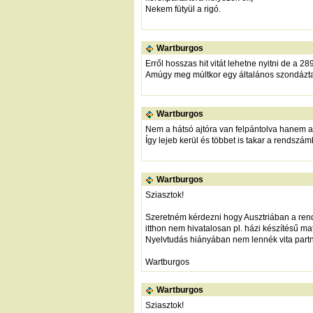
Nekem fütyül a rigó.
Wartburgos
Erről hosszas hit vitát lehetne nyitni de a 2
Amúgy meg múltkor egy általános szondáztat
Wartburgos
Nem a hátsó ajtóra van felpántolva hanem a 
Így lejeb kerül és többet is takar a rendszámb
Wartburgos
Sziasztok!
Szeretném kérdezni hogy Ausztriában a rend
itthon nem hivatalosan pl. házi készítésű mat
Nyelvtudás hiányában nem lennék vita partn
Wartburgos
Wartburgos
Sziasztok!