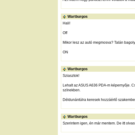
Wartburgos
Hali!
Off
Mikor lesz az autó megmosva? Talán bagoly
ON
Wartburgos
Sziasztok!
Lehalt az ASUS A636 PDA-m képernyője. Csak 
színekben.
Déldunántúlra keresek hozzáértő szakember
Wartburgos
Szerintem igen, én már mentem. De itt olvas