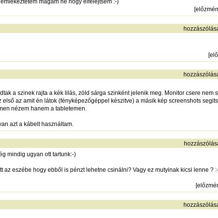
 emlékeztetem magam ne hogy elfelejtsem :-)
[
előzmé
hozzászólás
[
el
hozzászólás
ak a szinek rajta a kék lilás, zöld sárga szinként jelenik meg. Monitor csere nem s
első az amit én látok (fényképezőgéppel készitve) a másik kép screenshots segits
pemen nézem hanem a tabletemen.
an azt a kábelt használtam.
hozzászólás
 mindig ugyan ott tartunk:-)
az eszébe hogy ebből is pénzt lehetne csinálni? Vagy ez mutyinak kicsi lenne ? :-
[
előzmé
hozzászólás