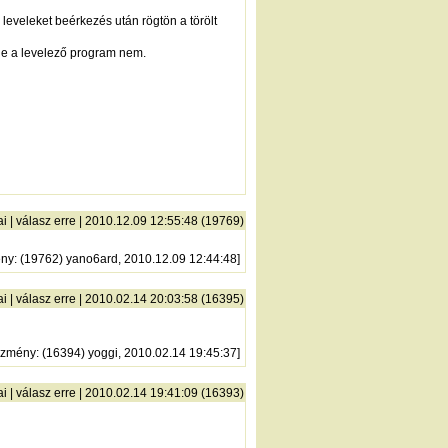
leveleket beérkezés után rögtön a törölt
t de a levelező program nem.
ai
|
válasz erre
| 2010.12.09 12:55:48 (19769)
ény
: (19762) yano6ard, 2010.12.09 12:44:48]
ai
|
válasz erre
| 2010.02.14 20:03:58 (16395)
őzmény
: (16394) yoggi, 2010.02.14 19:45:37]
ai
|
válasz erre
| 2010.02.14 19:41:09 (16393)