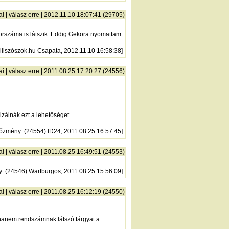
ai
|
válasz erre
| 2012.11.10 18:07:41 (29705)
t sorszáma is látszik. Eddig Gekora nyomattam
iliszószok.hu Csapata, 2012.11.10 16:58:38]
ai
|
válasz erre
| 2011.08.25 17:20:27 (24556)
izálnák ezt a lehetőséget.
lőzmény
: (24554) ID24, 2011.08.25 16:57:45]
ai
|
válasz erre
| 2011.08.25 16:49:51 (24553)
y
: (24546) Wartburgos, 2011.08.25 15:56:09]
ai
|
válasz erre
| 2011.08.25 16:12:19 (24550)
hanem rendszámnak látszó tárgyat a