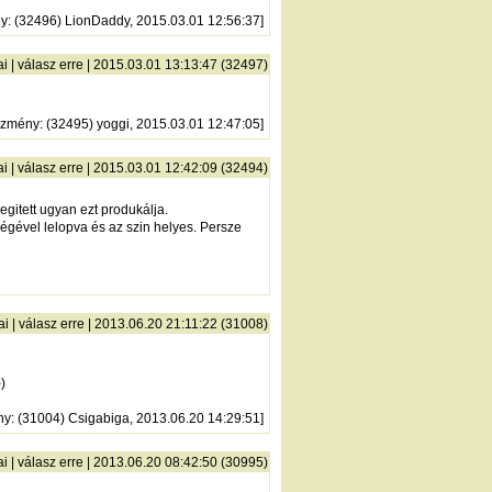
ny
: (32496) LionDaddy, 2015.03.01 12:56:37]
ai
|
válasz erre
| 2015.03.01 13:13:47 (32497)
őzmény
: (32495) yoggi, 2015.03.01 12:47:05]
ai
|
válasz erre
| 2015.03.01 12:42:09 (32494)
egitett ugyan ezt produkálja.
égével lelopva és az szin helyes. Persze
ai
|
válasz erre
| 2013.06.20 21:11:22 (31008)
)
ny
: (31004) Csigabiga, 2013.06.20 14:29:51]
ai
|
válasz erre
| 2013.06.20 08:42:50 (30995)