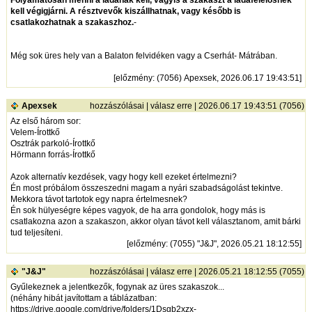
kell végigjárni. A résztvevők kiszállhatnak, vagy később is
csatlakozhatnak a szakaszhoz.
-
Még sok üres hely van a Balaton felvidéken vagy a Cserhát- Mátrában.
[
előzmény
: (7056) Apexsek, 2026.06.17 19:43:51]
Apexsek
hozzászólásai
|
válasz erre
| 2026.06.17 19:43:51 (7056)
Az első három sor:
Velem-Írottkő
Osztrák parkoló-Írottkő
Hörmann forrás-Írottkő
Azok alternatív kezdések, vagy hogy kell ezeket értelmezni?
Én most próbálom összeszedni magam a nyári szabadságolást tekintve.
Mekkora távot tartotok egy napra értelmesnek?
Én sok hülyeségre képes vagyok, de ha arra gondolok, hogy más is
csatlakozna azon a szakaszon, akkor olyan távot kell választanom, amit bárki
tud teljesíteni.
[
előzmény
: (7055) "J&J", 2026.05.21 18:12:55]
"J&J"
hozzászólásai
|
válasz erre
| 2026.05.21 18:12:55 (7055)
Gyűlekeznek a jelentkezők, fogynak az üres szakaszok...
(néhány hibát javítottam a táblázatban:
https://drive.google.com/drive/folders/1Dsgb2xzx-