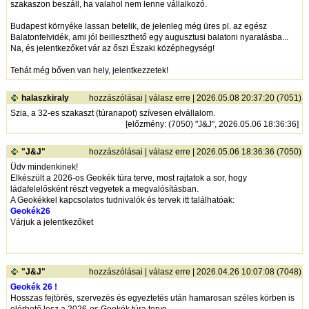
szakaszon beszáll, ha valahol nem lenne vállalkozó.
Budapest környéke lassan betelik, de jelenleg még üres pl. az egész
Balatonfelvidék, ami jól beilleszthető egy augusztusi balatoni nyaralásba...
Na, és jelentkezőket vár az őszi Északi középhegység!
Tehát még bőven van hely, jelentkezzetek!
halaszkiraly
hozzászólásai
|
válasz erre
| 2026.05.08 20:37:20 (7051)
Szia, a 32-es szakaszt (túranapot) szívesen elvállalom.
[
előzmény
: (7050) "J&J", 2026.05.06 18:36:36]
"J&J"
hozzászólásai
|
válasz erre
| 2026.05.06 18:36:36 (7050)
Üdv mindenkinek!
Elkészült a 2026-os Geokék túra terve, most rajtatok a sor, hogy
ládafelelősként részt vegyetek a megvalósításban.
A Geokékkel kapcsolatos tudnivalók és tervek itt találhatóak:
Geokék26
Várjuk a jelentkezőket
"J&J"
hozzászólásai
|
válasz erre
| 2026.04.26 10:07:08 (7048)
Geokék 26 !
Hosszas fejtörés, szervezés és egyeztetés után hamarosan széles körben is
elérhető lesz a 2026-os Geokék túra terve.