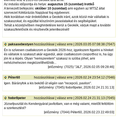
Az indulás időpontja és helye:
augusztus 15 (szombat) Irottkő
A tervezett befejezés:
október 10 (szombat)
ami egyben az MTSZ által
szervezet Kéktúrázás Napjával fog egybeesni.
Akik korábban már érdeklődtek a Geokék iránt, azok közül már vállaltak is
szakaszokat, és egyúttal köszönöm javaslataikat és segítségüket.
Tehát a közeljövőben meghirdetésre kerül a Geokék, várjuk majd a további
szakaszfelelősök és résztvevők jelentkezését!
paksasebestyen
hozzászólásai
|
válasz erre
| 2026.03.05 07:08:38 (7047)
Én is szívesen csatlakozom a Geokék 2026-hoz, igyekszem figyelni a híreket
és vállalok is szakaszt akár egyedül, akár csatlakozom csoporthoz is, ha úgy
jön ki a lépés. Olyan "nemszeretem" szakasz is szóba jöhet, ami
nehéz/nehezen megközelíthető/stb...
[
előzmény
: (7025) "J&J", 2026.02.05 09:28:46]
Péter60
hozzászólásai
|
válasz erre
| 2026.02.24 23:54:12 (7046)
Igen. Bárányfok a kis bekötő út végén van "recepció, pavilon".
[
előzmény
: (7045) fodor8peter, 2026.02.24 21:31:13]
fodor8peter
hozzászólásai
|
válasz erre
| 2026.02.24 21:31:13 (7045)
Józsefpusztát és Kendergyárat javítottam, van-e még valami, mielőtt feltöltöm
a szerkesztést?
[
előzmény
: (7044) Péter60, 2026.02.23 22:49:03]