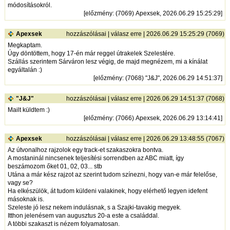
módosításokról.
[
előzmény
: (7069) Apexsek, 2026.06.29 15:25:29]
Apexsek
hozzászólásai
|
válasz erre
| 2026.06.29 15:25:29 (7069)
Megkaptam.
Úgy döntöttem, hogy 17-én már reggel útrakelek Szelestére.
Szállás szerintem Sárváron lesz végig, de majd megnézem, mi a kínálat
egyáltalán :)
[
előzmény
: (7068) "J&J", 2026.06.29 14:51:37]
"J&J"
hozzászólásai
|
válasz erre
| 2026.06.29 14:51:37 (7068)
Mailt küldtem :)
[
előzmény
: (7066) Apexsek, 2026.06.29 13:14:41]
Apexsek
hozzászólásai
|
válasz erre
| 2026.06.29 13:48:55 (7067)
Az útvonalhoz rajzolok egy track-et szakaszokra bontva.
A mostaninál nincsenek teljesítési sorrendben az ABC miatt, így
beszámozom őket 01, 02, 03... stb
Utána a már kész rajzot az szerint tudom színezni, hogy van-e már felelőse,
vagy se?
Ha elkészülök, át tudom küldeni valakinek, hogy elérhető legyen idefent
másoknak is.
Szeleste jó lesz nekem indulásnak, s a Szajki-tavakig megyek.
Itthon jelenésem van augusztus 20-a este a családdal.
A többi szakaszt is nézem folyamatosan.