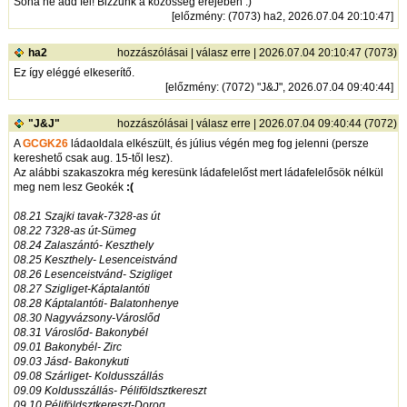
Soha ne add fel! Bizzunk a közösség erejében :)
[
előzmény
: (7073) ha2, 2026.07.04 20:10:47]
ha2
hozzászólásai
|
válasz erre
| 2026.07.04 20:10:47 (7073)
Ez így eléggé elkeserítő.
[
előzmény
: (7072) "J&J", 2026.07.04 09:40:44]
"J&J"
hozzászólásai
|
válasz erre
| 2026.07.04 09:40:44 (7072)
A
GCGK26
ládaoldala elkészült, és július végén meg fog jelenni (persze
kereshető csak aug. 15-től lesz).
Az alábbi szakaszokra még keresünk ládafelelőst mert ládafelelősök nélkül
meg nem lesz Geokék
:(
08.21 Szajki tavak-7328-as út
08.22 7328-as út-Sümeg
08.24 Zalaszántó- Keszthely
08.25 Keszthely- Lesenceistvánd
08.26 Lesenceistvánd- Szigliget
08.27 Szigliget-Káptalantóti
08.28 Káptalantóti- Balatonhenye
08.30 Nagyvázsony-Városlőd
08.31 Városlőd- Bakonybél
09.01 Bakonybél- Zirc
09.03 Jásd- Bakonykuti
09.08 Szárliget- Koldusszállás
09.09 Koldusszállás- Péliföldsztkereszt
09.10 Péliföldsztkereszt-Dorog