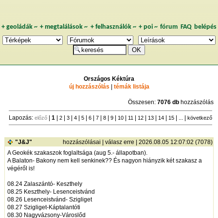
+
geoládák
~
+
megtalálások
~
+
felhasználók
~
+
poi
~
fórum
FAQ
belépés
Országos Kéktúra
új hozzászólás
|
témák listája
Összesen:
7076 db
hozzászólás
Lapozás:
|
1
|
|
|
|
|
|
|
|
|
|
|
|
|
|
| ... |
előző
2
3
4
5
6
7
8
9
10
11
12
13
14
15
következő
"J&J"
hozzászólásai
|
válasz erre
| 2026.08.05 12:07:02 (7078)
A Geokék szakaszok foglaltsága (aug 5.- állapotban).
A Balaton- Bakony nem kell senkinek?? És nagyon hiányzik két szakasz a
végéről is!
08.24 Zalaszántó- Keszthely
08.25 Keszthely- Lesenceistvánd
08.26 Lesenceistvánd- Szigliget
08.27 Szigliget-Káptalantóti
08.30 Nagyvázsony-Városlőd