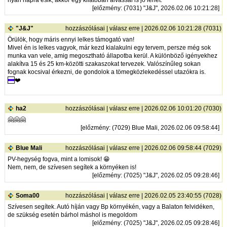
[
előzmény
: (7031) "J&J", 2026.02.06 10:21:28]
"J&J"
hozzászólásai
|
válasz erre
| 2026.02.06 10:21:28 (7031)
Örülök, hogy máris ennyi lelkes támogató van!
Mivel én is lelkes vagyok, már kezd kialakulni egy tervem, persze még sok
munka van vele, amig megosztható állapotba kerül. A különböző igényekhez
alakítva 15 és 25 km-közötti szakaszokat tervezek. Valószínűleg sokan
fognak kocsival érkezni, de gondolok a tömegközlekedéssel utazókra is.
❤️
ha2
hozzászólásai
|
válasz erre
| 2026.02.06 10:01:20 (7030)
🤗🤗🤗
[
előzmény
: (7029) Blue Mali, 2026.02.06 09:58:44]
Blue Mali
hozzászólásai
|
válasz erre
| 2026.02.06 09:58:44 (7029)
PV-hegység fogva, mint a lomisok! 😁
Nem, nem, de szívesen segítek a környéken is!
[
előzmény
: (7025) "J&J", 2026.02.05 09:28:46]
Soma00
hozzászólásai
|
válasz erre
| 2026.02.05 23:40:55 (7028)
Szívesen segítek. Autó híján vagy Bp környékén, vagy a Balaton felvidéken,
de szükség esetén bárhol máshol is megoldom
[
előzmény
: (7025) "J&J", 2026.02.05 09:28:46]