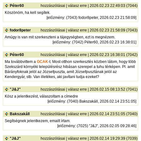
Péter60
hozzászólásai
|
válasz erre
| 2026.02.23 22:49:03 (7044)
Köszönöm, ha kell segítek.
[
előzmény
: (7043) fodor8peter, 2026.02.23 21:58:09]
fodor8peter
hozzászólásai
|
válasz erre
| 2026.02.23 21:58:09 (7043)
Amúgy is van mit szerkeszteni a tájegységben, ezt is megnézem.
[
előzmény
: (7042) Péter60, 2026.02.23 16:38:01]
Péter60
hozzászólásai
|
válasz erre
| 2026.02.23 16:38:01 (7042)
Ma továbbvittem a
GCAK
-t. Most otthon szerkesztés közben látom, hogy több
Szekszárd környéki településrész hibásan szerepel a tuhu térképen. Pl. amit
Bárányfoknak jelöl az Józsefpuszta, amit Józsefpusztának jelöl az
Kendergyár, stb. Van illetékes, aki javítani tudja ezeket?
"J&J"
hozzászólásai
|
válasz erre
| 2026.02.15 08:13:52 (7041)
Kösz a jelentkezést, válaszoltam a címedre
[
előzmény
: (7040) Bakszakáll, 2026.02.14 23:51:05]
Bakszakáll
hozzászólásai
|
válasz erre
| 2026.02.14 23:51:05 (7040)
Segítségnek jelentkezem, emailt írtam.
[
előzmény
: (7025) "J&J", 2026.02.05 09:28:46]
"J&J"
hozzászólásai
|
válasz erre
| 2026.02.14 19:29:39 (7039)