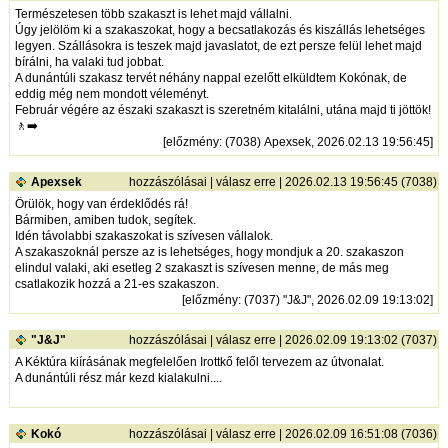
Természetesen több szakaszt is lehet majd vállalni.
Úgy jelölöm ki a szakaszokat, hogy a becsatlakozás és kiszállás lehetséges
legyen. Szállásokra is teszek majd javaslatot, de ezt persze felül lehet majd
bírálni, ha valaki tud jobbat.
A dunántúli szakasz tervét néhány nappal ezelőtt elküldtem Kokónak, de
eddig még nem mondott véleményt.
Február végére az északi szakaszt is szeretném kitalálni, utána majd ti jöttök!
🚶‍➡️
[
előzmény
: (7038) Apexsek, 2026.02.13 19:56:45]
Apexsek
hozzászólásai
|
válasz erre
| 2026.02.13 19:56:45 (7038)
Örülök, hogy van érdeklődés rá!
Bármiben, amiben tudok, segítek.
Idén távolabbi szakaszokat is szívesen vállalok.
A szakaszoknál persze az is lehetséges, hogy mondjuk a 20. szakaszon
elindul valaki, aki esetleg 2 szakaszt is szívesen menne, de más meg
csatlakozik hozzá a 21-es szakaszon.
[
előzmény
: (7037) "J&J", 2026.02.09 19:13:02]
"J&J"
hozzászólásai
|
válasz erre
| 2026.02.09 19:13:02 (7037)
A Kéktúra kiírásának megfelelően Irottkő felől tervezem az útvonalat.
A dunántúli rész már kezd kialakulni....
Kokó
hozzászólásai
|
válasz erre
| 2026.02.09 16:51:08 (7036)