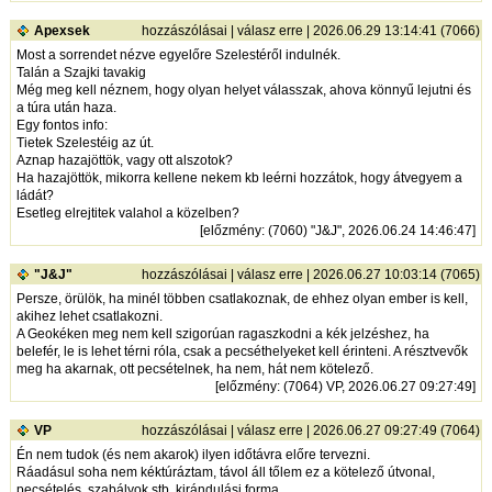
Apexsek
hozzászólásai
|
válasz erre
| 2026.06.29 13:14:41 (7066)
Most a sorrendet nézve egyelőre Szelestéről indulnék.
Talán a Szajki tavakig
Még meg kell néznem, hogy olyan helyet válasszak, ahova könnyű lejutni és
a túra után haza.
Egy fontos info:
Tietek Szelestéig az út.
Aznap hazajöttök, vagy ott alszotok?
Ha hazajöttök, mikorra kellene nekem kb leérni hozzátok, hogy átvegyem a
ládát?
Esetleg elrejtitek valahol a közelben?
[
előzmény
: (7060) "J&J", 2026.06.24 14:46:47]
"J&J"
hozzászólásai
|
válasz erre
| 2026.06.27 10:03:14 (7065)
Persze, örülök, ha minél többen csatlakoznak, de ehhez olyan ember is kell,
akihez lehet csatlakozni.
A Geokéken meg nem kell szigorúan ragaszkodni a kék jelzéshez, ha
belefér, le is lehet térni róla, csak a pecséthelyeket kell érinteni. A résztvevők
meg ha akarnak, ott pecsételnek, ha nem, hát nem kötelező.
[
előzmény
: (7064) VP, 2026.06.27 09:27:49]
VP
hozzászólásai
|
válasz erre
| 2026.06.27 09:27:49 (7064)
Én nem tudok (és nem akarok) ilyen időtávra előre tervezni.
Ráadásul soha nem kéktúráztam, távol áll tőlem ez a kötelező útvonal,
pecsételés, szabályok stb. kirándulási forma.