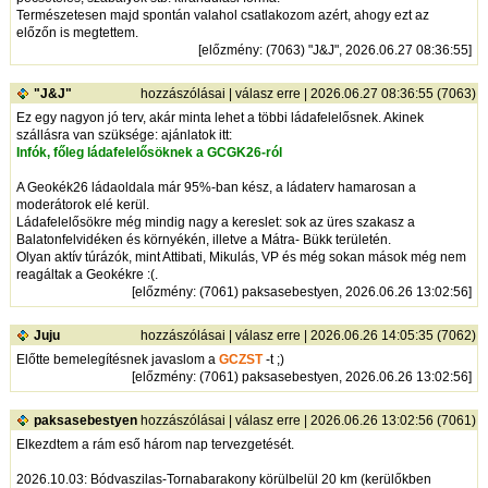
Természetesen majd spontán valahol csatlakozom azért, ahogy ezt az
előzőn is megtettem.
[
előzmény
: (7063) "J&J", 2026.06.27 08:36:55]
"J&J"
hozzászólásai
|
válasz erre
| 2026.06.27 08:36:55 (7063)
Ez egy nagyon jó terv, akár minta lehet a többi ládafelelősnek. Akinek
szállásra van szüksége: ajánlatok itt:
Infók, főleg ládafelelősöknek a GCGK26-ról
A Geokék26 ládaoldala már 95%-ban kész, a ládaterv hamarosan a
moderátorok elé kerül.
Ládafelelősökre még mindig nagy a kereslet: sok az üres szakasz a
Balatonfelvidéken és környékén, illetve a Mátra- Bükk területén.
Olyan aktív túrázók, mint Attibati, Mikulás, VP és még sokan mások még nem
reagáltak a Geokékre :(.
[
előzmény
: (7061) paksasebestyen, 2026.06.26 13:02:56]
Juju
hozzászólásai
|
válasz erre
| 2026.06.26 14:05:35 (7062)
Előtte bemelegítésnek javaslom a
GCZST
-t ;)
[
előzmény
: (7061) paksasebestyen, 2026.06.26 13:02:56]
paksasebestyen
hozzászólásai
|
válasz erre
| 2026.06.26 13:02:56 (7061)
Elkezdtem a rám eső három nap tervezgetését.
2026.10.03: Bódvaszilas-Tornabarakony körülbelül 20 km (kerülőkben