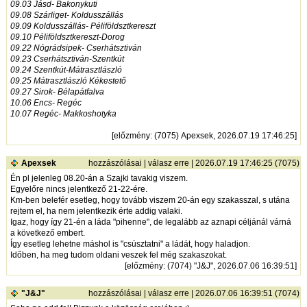
09.03 Jásd- Bakonykuti
09.08 Szárliget- Koldusszállás
09.09 Koldusszállás- Péliföldsztkereszt
09.10 Péliföldsztkereszt-Dorog
09.22 Nógrádsipek- Cserhátsztiván
09.23 Cserhátsztiván-Szentkút
09.24 Szentkút-Mátrasztlászló
09.25 Mátrasztlászló Kékestető
09.27 Sirok- Bélapátfalva
10.06 Encs- Regéc
10.07 Regéc- Makkoshotyka
[
előzmény
: (7075) Apexsek, 2026.07.19 17:46:25]
Apexsek
hozzászólásai
|
válasz erre
| 2026.07.19 17:46:25 (7075)
Én pl jelenleg 08.20-án a Szajki tavakig viszem.
Egyelőre nincs jelentkező 21-22-ére.
Km-ben belefér esetleg, hogy tovább viszem 20-án egy szakasszal, s utána
rejtem el, ha nem jelentkezik érte addig valaki.
Igaz, hogy így 21-én a láda "pihenne", de legalább az aznapi céljánál várná
a következő embert.
Így esetleg lehetne máshol is "csúsztatni" a ládát, hogy haladjon.
Időben, ha meg tudom oldani veszek fel még szakaszokat.
[
előzmény
: (7074) "J&J", 2026.07.06 16:39:51]
"J&J"
hozzászólásai
|
válasz erre
| 2026.07.06 16:39:51 (7074)