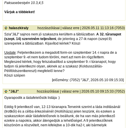
Paksasebestyén 10.3,4,5
Várjuk a többieket!
halaszkiraly
hozzászólásai
|
válasz erre
| 2026.05.11 11:13:16 (7053)
Szia"J&J" sajnos nem jó szakaszra kerültem a táblázatban.
A 32. túranapot
(szept. 14) szeretném teljesíteni
, de jelenleg a 27-ik napon (szept.9)
szerepelek a táblázatban. Kijavítod kérlek? Köszi
Update
: Feljelentkezem a megadott form-on szeptember 14.-i napra de a
szeptember 9.-et nem tudom törölni, mert azt nem én rögzítettem.
Megteszed kérlek, hogy felszabadítod a szeptember 9.-i túranapot, hogy
tudjon rá jelentkezni olyan, akinek az a szakasz (Koldusszállás-
Péliföldszentkereszt) megfelelő lenne?
Köszi szépen
[
előzmény
: (7052) "J&J", 2026.05.10 09:15:33]
"J&J"
hozzászólásai
|
válasz erre
| 2026.05.10 09:15:33 (7052)
Gyarapodik a ládafelelősök listája :)
Eddig 9 jelentkező van, 12-13 túranapra.Terveink szerint a láda inditásánál
(Irottkői) és a célba érkezésénél (Hollóháza) jelen leszünk, és ezeken a
szakaszokon akár ládafelelősnek is beállunk, de ha van más jelentkező
ezekre a napokra, akkor átengedjük a lehetőséget. A 9 jelentkezőknek
köszönöm a részvételt, nem kifelejtve a 10-dik ha2-t, aki bármelyik