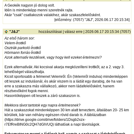
A Geokék nagyon jó dolog volt.
Idén is mindenképp menni szeretnék rajta.
Akár "csak" csatlakozok valakihez, akár szakaszfelelősként.
[
előzmény
: (7057) "J&J", 2026.06.17 20:15:34]
"J&J"
hozzászólásai
|
válasz erre
| 2026.06.17 20:15:34 (7057)
Az első három sor:
Velem-Írottkő
Osztrák parkoló-Írottkő
Hörmann forrás-Írottkő
Azok alternatív kezdések, vagy hogy kell ezeket értelmezni?
Ezek alternatívák: Aki kocsival akarja megközelíteni Irottkőt, az a 2. vagy 3.
lehetőséget választhatja.
Kicsit sportosabb a felmenet Velemről. Én (Velemről indulva) mindenképpen
ott leszek az indulásnál, és akár viszem is a ládát egy darabig, de ha van
erre a szakaszra más vállalkozó, akkor nem ládafelelősként, hanem
résztvevőként fogok menni.
Hasonlóképpen ott leszek a záró szakaszon is.
Mekkora távot tartotok egy napra értelmesnek?
Hát a szakaszokat mindenképpen 30 km alatt terveztem, általában 20- 25 km
körüliek, bár van néhány egészen rövid darab is. A táblázatban
(
https://drive.google.com/drive/folders/1Dsgb2xzx-
r7EfRreBING0c2QH7dGlVUQ
) láthatóak a napi távolságok.
Folyamatosan menni a ládának kell, vagyis a szakaszt a ládafelelősnek