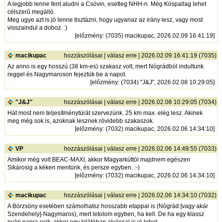
A legjobb lenne fent aludni a Csóvin, esetleg NHH-n. Még Kóspallag lehet
célszerű megálló.
Meg ugye azt is jó lenne tisztázni, hogy ugyanaz az irány lesz, vagy most
visszaindul a doboz. :)
[
előzmény
: (7035) macikupac, 2026.02.09 16:41:19]
macikupac
hozzászólásai
|
válasz erre
| 2026.02.09 16:41:19 (7035)
Az anno is egy hosszú (38 km-es) szakasz volt, mert Nógrádból indultunk
reggel és Nagymaroson fejeztük be a napot.
[
előzmény
: (7034) "J&J", 2026.02.08 10:29:05]
"J&J"
hozzászólásai
|
válasz erre
| 2026.02.08 10:29:05 (7034)
Hát most nem teljesítménytúrát szervezünk. 25 km max. elég lesz. Akinek
meg még sok is, azoknak lesznek rövidebb szakaszok.
[
előzmény
: (7032) macikupac, 2026.02.06 14:34:10]
VP
hozzászólásai
|
válasz erre
| 2026.02.06 14:49:55 (7033)
Amikor még volt BEAC-MAXI, akkor Magyarkúttól majdnem egészen
Sikárosig a kéken mentünk, és persze egyben. :-)
[
előzmény
: (7032) macikupac, 2026.02.06 14:34:10]
macikupac
hozzászólásai
|
válasz erre
| 2026.02.06 14:34:10 (7032)
A Börzsöny esetében számolhatsz hosszabb etappal is (Nógrád [vagy akár
Szendehely]-Nagymaros), mert letolom egyben, ha kell. De ha egy klassz
nyári napra esik, akkor egy kilátóban alvással is jó lehet.