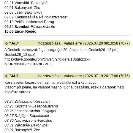
08.31 Városlőd- Bakonybél
09.01 Bakonybél- Zirc
09.03 Jásd- Bakonykuti
09.09 Koldusszállás- Péliföldsztkereszt
09.10 Péliföldsztkereszt-Dorog
09.24 Szentkút-Mátrasztlászló
10.06 Encs- Regéc
"J&J"
hozzászólásai
|
válasz erre
| 2026.07.20 08:10:58 (7077)
A Geokék szakaszok foglaltsága (jul 20- állapotban, Geokék26_12.pdf,
Geokék26_12.gpx):
https://drive.google.com/drive/u/2/folders/1Dsgb2xzx-
r7EfRreBING0c2QH7dGlVUQ
"J&J"
hozzászólásai
|
válasz erre
| 2026.07.19 20:17:06 (7076)
Kösz a jelentkezést, de ha2 már elvállalta ezt a két napot.
Viszont jól jönne, ha valahol máshol tudnál beszállni, ezek a darabok még
felelősre várnak:
08.24 Zalaszántó- Keszthely
08.25 Keszthely- Lesenceistvánd
08.26 Lesenceistvánd- Szigliget
08.27 Szigliget-Káptalantóti
08.30 Nagyvázsony-Városlőd
08.31 Városlőd- Bakonybél
09.01 Bakonybél- Zirc