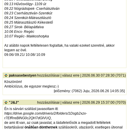
09.13 Hűvösvölgy- 1109 út
09.22 Nógrádsipek- Cserhátsztiván
09.23 Cserhátsztiván-Szentkút
09.24 Szentkút-Mátrasztlászló
09.25 Mátrasztlászló Kékestető
09.27 Sirok- Bélapátfalva
10.06 Encs- Regéc
10.07 Regéc- Makkoshotyka
Az alábbi napok feltételesen foglaltak, ha valaki ezeket szeretné, akkor
legyen az övé.
09.06/ 09.21/ 10.08/ 10.09
paksasebestyen
hozzászólásai
|
válasz erre
| 2026.06.30 07:28:30 (7071)
Köszönöm!
Ambíciózus, de egyszer meglesz;-)
[
előzmény
: (7062) Juju, 2026.06.26 14:05:35]
"J&J"
hozzászólásai
|
válasz erre
| 2026.06.29 15:37:00 (7070)
Én is sárvári szállást javasoltam itt:
https://drive.google.com/drive/u/2/folders/1Dsgb2xzx-
r7EfRreBING0c2QH7dGlVUQ
,
de ami itt van, az csak javaslat, a ládafelelősök a megadott feltételek
betartásával
önállóan dönthetnek
szállásokról, utazásról, esetleges útvonal