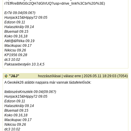
r7EfRreBING0c2QH7dGlVUQ?usp=drive_link%3Cbr%20/%3E
)
ErTé 09.04(09.06?)
Hunjack15&Hippy72 09.05
Edizon 09.11
Halaszkirály 09.14
Bluemali 09.15
Koko 09.16,18
Attil@&Réka 09.19
Macikupac 09.17
Nikicsu 09.26
KP1956 09.28
dc3 10.02
Paksasebestyén 10.3,4,5
"J&J"
hozzászólásai
|
válasz erre
| 2026.05.11 18:29:03 (7054)
A Geokék26 alábbi napjaira már vannak ládafelelősök:
lbtibiszésKrisztiék 09.04(09.06?)
Hunjack15&Hippy72 09.05
Edizon 09.11
Halaszkirály 09.14
Bluemali 09.15
Koko 09.16,18
Macikupac 09.17
Nikicsu 09.26
dc3 10.02