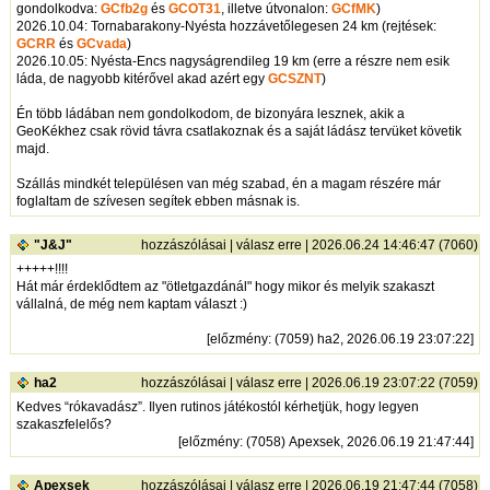
gondolkodva:
GCfb2g
és
GCOT31
, illetve útvonalon:
GCfMK
)
2026.10.04: Tornabarakony-Nyésta hozzávetőlegesen 24 km (rejtések:
GCRR
és
GCvada
)
2026.10.05: Nyésta-Encs nagyságrendileg 19 km (erre a részre nem esik
láda, de nagyobb kitérővel akad azért egy
GCSZNT
)
Én több ládában nem gondolkodom, de bizonyára lesznek, akik a
GeoKékhez csak rövid távra csatlakoznak és a saját ládász tervüket követik
majd.
Szállás mindkét településen van még szabad, én a magam részére már
foglaltam de szívesen segítek ebben másnak is.
"J&J"
hozzászólásai
|
válasz erre
| 2026.06.24 14:46:47 (7060)
+++++!!!!
Hát már érdeklődtem az "ötletgazdánál" hogy mikor és melyik szakaszt
vállalná, de még nem kaptam választ :)
[
előzmény
: (7059) ha2, 2026.06.19 23:07:22]
ha2
hozzászólásai
|
válasz erre
| 2026.06.19 23:07:22 (7059)
Kedves “rókavadász”. Ilyen rutinos játékostól kérhetjük, hogy legyen
szakaszfelelős?
[
előzmény
: (7058) Apexsek, 2026.06.19 21:47:44]
Apexsek
hozzászólásai
|
válasz erre
| 2026.06.19 21:47:44 (7058)