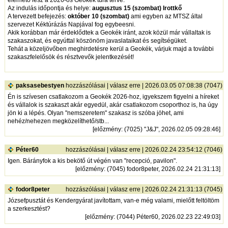
Az indulás időpontja és helye:
augusztus 15 (szombat) Irottkő
A tervezett befejezés:
október 10 (szombat)
ami egyben az MTSZ által
szervezet Kéktúrázás Napjával fog egybeesni.
Akik korábban már érdeklődtek a Geokék iránt, azok közül már vállaltak is
szakaszokat, és egyúttal köszönöm javaslataikat és segítségüket.
Tehát a közeljövőben meghirdetésre kerül a Geokék, várjuk majd a további
szakaszfelelősök és résztvevők jelentkezését!
paksasebestyen
hozzászólásai
|
válasz erre
| 2026.03.05 07:08:38 (7047)
Én is szívesen csatlakozom a Geokék 2026-hoz, igyekszem figyelni a híreket
és vállalok is szakaszt akár egyedül, akár csatlakozom csoporthoz is, ha úgy
jön ki a lépés. Olyan "nemszeretem" szakasz is szóba jöhet, ami
nehéz/nehezen megközelíthető/stb...
[
előzmény
: (7025) "J&J", 2026.02.05 09:28:46]
Péter60
hozzászólásai
|
válasz erre
| 2026.02.24 23:54:12 (7046)
Igen. Bárányfok a kis bekötő út végén van "recepció, pavilon".
[
előzmény
: (7045) fodor8peter, 2026.02.24 21:31:13]
fodor8peter
hozzászólásai
|
válasz erre
| 2026.02.24 21:31:13 (7045)
Józsefpusztát és Kendergyárat javítottam, van-e még valami, mielőtt feltöltöm
a szerkesztést?
[
előzmény
: (7044) Péter60, 2026.02.23 22:49:03]