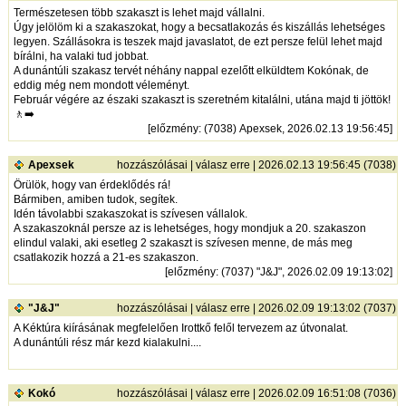
Természetesen több szakaszt is lehet majd vállalni.
Úgy jelölöm ki a szakaszokat, hogy a becsatlakozás és kiszállás lehetséges
legyen. Szállásokra is teszek majd javaslatot, de ezt persze felül lehet majd
bírálni, ha valaki tud jobbat.
A dunántúli szakasz tervét néhány nappal ezelőtt elküldtem Kokónak, de
eddig még nem mondott véleményt.
Február végére az északi szakaszt is szeretném kitalálni, utána majd ti jöttök!
🚶‍➡️
[
előzmény
: (7038) Apexsek, 2026.02.13 19:56:45]
Apexsek
hozzászólásai
|
válasz erre
| 2026.02.13 19:56:45 (7038)
Örülök, hogy van érdeklődés rá!
Bármiben, amiben tudok, segítek.
Idén távolabbi szakaszokat is szívesen vállalok.
A szakaszoknál persze az is lehetséges, hogy mondjuk a 20. szakaszon
elindul valaki, aki esetleg 2 szakaszt is szívesen menne, de más meg
csatlakozik hozzá a 21-es szakaszon.
[
előzmény
: (7037) "J&J", 2026.02.09 19:13:02]
"J&J"
hozzászólásai
|
válasz erre
| 2026.02.09 19:13:02 (7037)
A Kéktúra kiírásának megfelelően Irottkő felől tervezem az útvonalat.
A dunántúli rész már kezd kialakulni....
Kokó
hozzászólásai
|
válasz erre
| 2026.02.09 16:51:08 (7036)