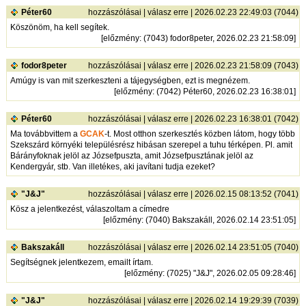
Péter60
hozzászólásai
|
válasz erre
| 2026.02.23 22:49:03 (7044)
Köszönöm, ha kell segítek.
[
előzmény
: (7043) fodor8peter, 2026.02.23 21:58:09]
fodor8peter
hozzászólásai
|
válasz erre
| 2026.02.23 21:58:09 (7043)
Amúgy is van mit szerkeszteni a tájegységben, ezt is megnézem.
[
előzmény
: (7042) Péter60, 2026.02.23 16:38:01]
Péter60
hozzászólásai
|
válasz erre
| 2026.02.23 16:38:01 (7042)
Ma továbbvittem a
GCAK
-t. Most otthon szerkesztés közben látom, hogy több
Szekszárd környéki településrész hibásan szerepel a tuhu térképen. Pl. amit
Bárányfoknak jelöl az Józsefpuszta, amit Józsefpusztának jelöl az
Kendergyár, stb. Van illetékes, aki javítani tudja ezeket?
"J&J"
hozzászólásai
|
válasz erre
| 2026.02.15 08:13:52 (7041)
Kösz a jelentkezést, válaszoltam a címedre
[
előzmény
: (7040) Bakszakáll, 2026.02.14 23:51:05]
Bakszakáll
hozzászólásai
|
válasz erre
| 2026.02.14 23:51:05 (7040)
Segítségnek jelentkezem, emailt írtam.
[
előzmény
: (7025) "J&J", 2026.02.05 09:28:46]
"J&J"
hozzászólásai
|
válasz erre
| 2026.02.14 19:29:39 (7039)