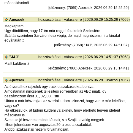
módosításokról.
[
előzmény
: (7069) Apexsek, 2026.06.29 15:25:29]
Apexsek
hozzászólásai
|
válasz erre
| 2026.06.29 15:25:29 (7069)
Megkaptam.
Úgy döntöttem, hogy 17-én már reggel útrakelek Szelestére.
Szállás szerintem Sárváron lesz végig, de majd megnézem, mi a kínálat
egyáltalán :)
[
előzmény
: (7068) "J&J", 2026.06.29 14:51:37]
"J&J"
hozzászólásai
|
válasz erre
| 2026.06.29 14:51:37 (7068)
Mailt küldtem :)
[
előzmény
: (7066) Apexsek, 2026.06.29 13:14:41]
Apexsek
hozzászólásai
|
válasz erre
| 2026.06.29 13:48:55 (7067)
Az útvonalhoz rajzolok egy track-et szakaszokra bontva.
A mostaninál nincsenek teljesítési sorrendben az ABC miatt, így
beszámozom őket 01, 02, 03... stb
Utána a már kész rajzot az szerint tudom színezni, hogy van-e már felelőse,
vagy se?
Ha elkészülök, át tudom küldeni valakinek, hogy elérhető legyen idefent
másoknak is.
Szeleste jó lesz nekem indulásnak, s a Szajki-tavakig megyek.
Itthon jelenésem van augusztus 20-a este a családdal.
A többi szakaszt is nézem folyamatosan.