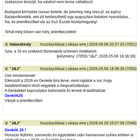
szakaszon beszáll, ha valahol nem lenne vállalkozó.
Budapest környéke lassan betelik, de jelenleg még üres pl. az egész
Balatonfelvidék, ami jól beilleszthető egy augusztusi balatoni nyaralásba...
Na, és jelentkezőket vár az őszi Északi középhegység!
Tehát még bőven van hely, jelentkezzetek!
halaszkiraly
hozzászólásai
|
válasz erre
| 2026.05.08 20:37:20 (7051)
Szia, a 32-es szakaszt (túranapot) szívesen elvállalom.
[
előzmény
: (7050) "J&J", 2026.05.06 18:36:36]
"J&J"
hozzászólásai
|
válasz erre
| 2026.05.06 18:36:36 (7050)
Üdv mindenkinek!
Elkészült a 2026-os Geokék túra terve, most rajtatok a sor, hogy
ládafelelősként részt vegyetek a megvalósításban.
A Geokékkel kapcsolatos tudnivalók és tervek itt találhatóak:
Geokék26
Várjuk a jelentkezőket
"J&J"
hozzászólásai
|
válasz erre
| 2026.04.26 10:07:08 (7048)
Geokék 26 !
Hosszas fejtörés, szervezés és egyeztetés után hamarosan széles körben is
elérhető lesz a 2026-os Geokék túra terve.