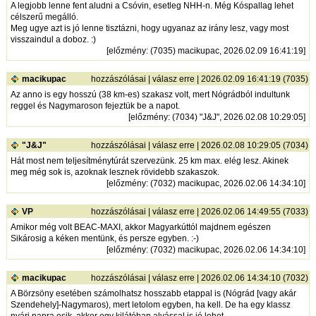
A legjobb lenne fent aludni a Csóvin, esetleg NHH-n. Még Kóspallag lehet
célszerű megálló.
Meg ugye azt is jó lenne tisztázni, hogy ugyanaz az irány lesz, vagy most
visszaindul a doboz. :)
[
előzmény
: (7035) macikupac, 2026.02.09 16:41:19]
macikupac
hozzászólásai
|
válasz erre
| 2026.02.09 16:41:19 (7035)
Az anno is egy hosszú (38 km-es) szakasz volt, mert Nógrádból indultunk
reggel és Nagymaroson fejeztük be a napot.
[
előzmény
: (7034) "J&J", 2026.02.08 10:29:05]
"J&J"
hozzászólásai
|
válasz erre
| 2026.02.08 10:29:05 (7034)
Hát most nem teljesítménytúrát szervezünk. 25 km max. elég lesz. Akinek
meg még sok is, azoknak lesznek rövidebb szakaszok.
[
előzmény
: (7032) macikupac, 2026.02.06 14:34:10]
VP
hozzászólásai
|
válasz erre
| 2026.02.06 14:49:55 (7033)
Amikor még volt BEAC-MAXI, akkor Magyarkúttól majdnem egészen
Sikárosig a kéken mentünk, és persze egyben. :-)
[
előzmény
: (7032) macikupac, 2026.02.06 14:34:10]
macikupac
hozzászólásai
|
válasz erre
| 2026.02.06 14:34:10 (7032)
A Börzsöny esetében számolhatsz hosszabb etappal is (Nógrád [vagy akár
Szendehely]-Nagymaros), mert letolom egyben, ha kell. De ha egy klassz
nyári napra esik, akkor egy kilátóban alvással is jó lehet.