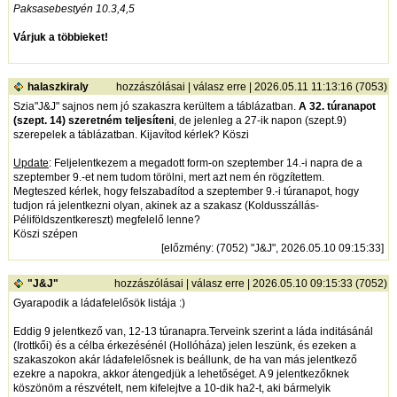
Paksasebestyén 10.3,4,5
Várjuk a többieket!
halaszkiraly
hozzászólásai
|
válasz erre
| 2026.05.11 11:13:16 (7053)
Szia"J&J" sajnos nem jó szakaszra kerültem a táblázatban.
A 32. túranapot
(szept. 14) szeretném teljesíteni
, de jelenleg a 27-ik napon (szept.9)
szerepelek a táblázatban. Kijavítod kérlek? Köszi
Update
: Feljelentkezem a megadott form-on szeptember 14.-i napra de a
szeptember 9.-et nem tudom törölni, mert azt nem én rögzítettem.
Megteszed kérlek, hogy felszabadítod a szeptember 9.-i túranapot, hogy
tudjon rá jelentkezni olyan, akinek az a szakasz (Koldusszállás-
Péliföldszentkereszt) megfelelő lenne?
Köszi szépen
[
előzmény
: (7052) "J&J", 2026.05.10 09:15:33]
"J&J"
hozzászólásai
|
válasz erre
| 2026.05.10 09:15:33 (7052)
Gyarapodik a ládafelelősök listája :)
Eddig 9 jelentkező van, 12-13 túranapra.Terveink szerint a láda inditásánál
(Irottkői) és a célba érkezésénél (Hollóháza) jelen leszünk, és ezeken a
szakaszokon akár ládafelelősnek is beállunk, de ha van más jelentkező
ezekre a napokra, akkor átengedjük a lehetőséget. A 9 jelentkezőknek
köszönöm a részvételt, nem kifelejtve a 10-dik ha2-t, aki bármelyik