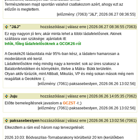
Természetesen majd spontán valahol csatlakozom azért, ahogy ezt az
előzőn is megtettem.
[
előzmény
: (7063) "J&J", 2026.06.27 08:36:55]
"J&J"
hozzászólásai
|
válasz erre
| 2026.06.27 08:36:55 (7063)
Ez egy nagyon jó terv, akár minta lehet a többi ládafelelősnek. Akinek
szállásra van szüksége: ajánlatok itt:
Infók, főleg ládafelelősöknek a GCGK26-ról
A Geokék26 ládaoldala már 95%-ban kész, a ládaterv hamarosan a
moderátorok elé kerül.
Ládafelelősökre még mindig nagy a kereslet: sok az üres szakasz a
Balatonfelvidéken és környékén, illetve a Mátra- Bükk területén.
Olyan aktív túrázók, mint Attibati, Mikulás, VP és még sokan mások még nem
reagáltak a Geokékre :(.
[
előzmény
: (7061) paksasebestyen, 2026.06.26 13:02:56]
Juju
hozzászólásai
|
válasz erre
| 2026.06.26 14:05:35 (7062)
Előtte bemelegítésnek javaslom a
GCZST
-t ;)
[
előzmény
: (7061) paksasebestyen, 2026.06.26 13:02:56]
paksasebestyen
hozzászólásai
|
válasz erre
| 2026.06.26 13:02:56 (7061)
Elkezdtem a rám eső három nap tervezgetését.
2026.10.03: Bódvaszilas-Tornabarakony körülbelül 20 km (kerülőkben