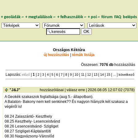
+
geoládák
~
+
megtalálások
~
+
felhasználók
~
+
poi
~
fórum
FAQ
belépés
Országos Kéktúra
új hozzászólás
|
témák listája
Összesen:
7076 db
hozzászólás
Lapozás:
|
1
|
|
|
|
|
|
|
|
|
|
|
|
|
|
| ... |
előző
2
3
4
5
6
7
8
9
10
11
12
13
14
15
következő
"J&J"
hozzászólásai
|
válasz erre
| 2026.08.05 12:07:02 (7078)
A Geokék szakaszok foglaltsága (aug 5.- állapotban).
A Balaton- Bakony nem kell senkinek?? És nagyon hiányzik két szakasz a
végéről is!
08.24 Zalaszántó- Keszthely
08.25 Keszthely- Lesenceistvánd
08.26 Lesenceistvánd- Szigliget
08.27 Szigliget-Káptalantóti
08.30 Nagyvázsony-Városlőd