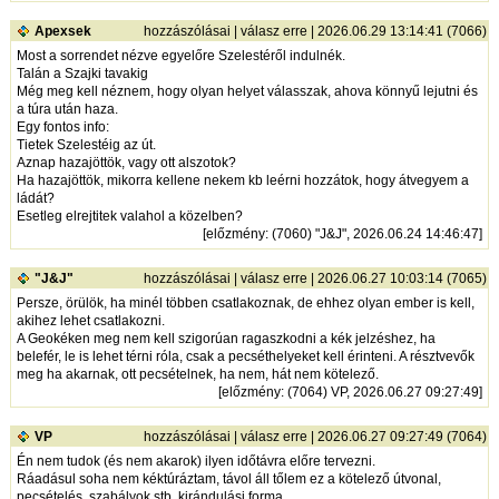
Apexsek
hozzászólásai
|
válasz erre
| 2026.06.29 13:14:41 (7066)
Most a sorrendet nézve egyelőre Szelestéről indulnék.
Talán a Szajki tavakig
Még meg kell néznem, hogy olyan helyet válasszak, ahova könnyű lejutni és
a túra után haza.
Egy fontos info:
Tietek Szelestéig az út.
Aznap hazajöttök, vagy ott alszotok?
Ha hazajöttök, mikorra kellene nekem kb leérni hozzátok, hogy átvegyem a
ládát?
Esetleg elrejtitek valahol a közelben?
[
előzmény
: (7060) "J&J", 2026.06.24 14:46:47]
"J&J"
hozzászólásai
|
válasz erre
| 2026.06.27 10:03:14 (7065)
Persze, örülök, ha minél többen csatlakoznak, de ehhez olyan ember is kell,
akihez lehet csatlakozni.
A Geokéken meg nem kell szigorúan ragaszkodni a kék jelzéshez, ha
belefér, le is lehet térni róla, csak a pecséthelyeket kell érinteni. A résztvevők
meg ha akarnak, ott pecsételnek, ha nem, hát nem kötelező.
[
előzmény
: (7064) VP, 2026.06.27 09:27:49]
VP
hozzászólásai
|
válasz erre
| 2026.06.27 09:27:49 (7064)
Én nem tudok (és nem akarok) ilyen időtávra előre tervezni.
Ráadásul soha nem kéktúráztam, távol áll tőlem ez a kötelező útvonal,
pecsételés, szabályok stb. kirándulási forma.