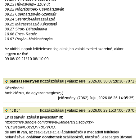
09.13 Hűvösvölgy- 1109 út
09.22 Nógrádsipek- Cserhátsztiván
09.23 Cserhátsztiván-Szentkút
09.24 Szentkút-Mátrasztlászló
09.25 Mátrasztlászló Kékestető
09.27 Sirok- Bélapátfalva
10.06 Encs- Regéc
10.07 Regéc- Makkoshotyka
Az alábbi napok feltételesen foglaltak, ha valaki ezeket szeretné, akkor
legyen az övé.
09.06/ 09.21/ 10.08/ 10.09
paksasebestyen
hozzászólásai
|
válasz erre
| 2026.06.30 07:28:30 (7071)
Köszönöm!
Ambíciózus, de egyszer meglesz;-)
[
előzmény
: (7062) Juju, 2026.06.26 14:05:35]
"J&J"
hozzászólásai
|
válasz erre
| 2026.06.29 15:37:00 (7070)
Én is sárvári szállást javasoltam itt:
https://drive.google.com/drive/u/2/folders/1Dsgb2xzx-
r7EfRreBING0c2QH7dGlVUQ
,
de ami itt van, az csak javaslat, a ládafelelősök a megadott feltételek
betartásával
önállóan dönthetnek
szállásokról, utazásról, esetleges útvonal