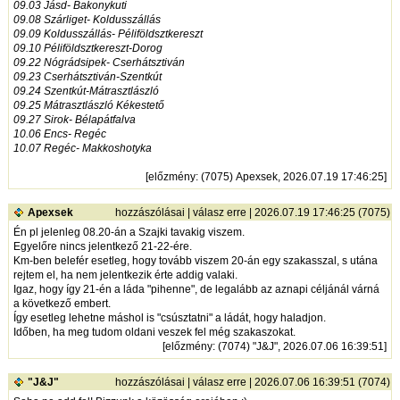
09.03 Jásd- Bakonykuti
09.08 Szárliget- Koldusszállás
09.09 Koldusszállás- Péliföldsztkereszt
09.10 Péliföldsztkereszt-Dorog
09.22 Nógrádsipek- Cserhátsztiván
09.23 Cserhátsztiván-Szentkút
09.24 Szentkút-Mátrasztlászló
09.25 Mátrasztlászló Kékestető
09.27 Sirok- Bélapátfalva
10.06 Encs- Regéc
10.07 Regéc- Makkoshotyka
[
előzmény
: (7075) Apexsek, 2026.07.19 17:46:25]
Apexsek
hozzászólásai
|
válasz erre
| 2026.07.19 17:46:25 (7075)
Én pl jelenleg 08.20-án a Szajki tavakig viszem.
Egyelőre nincs jelentkező 21-22-ére.
Km-ben belefér esetleg, hogy tovább viszem 20-án egy szakasszal, s utána
rejtem el, ha nem jelentkezik érte addig valaki.
Igaz, hogy így 21-én a láda "pihenne", de legalább az aznapi céljánál várná
a következő embert.
Így esetleg lehetne máshol is "csúsztatni" a ládát, hogy haladjon.
Időben, ha meg tudom oldani veszek fel még szakaszokat.
[
előzmény
: (7074) "J&J", 2026.07.06 16:39:51]
"J&J"
hozzászólásai
|
válasz erre
| 2026.07.06 16:39:51 (7074)