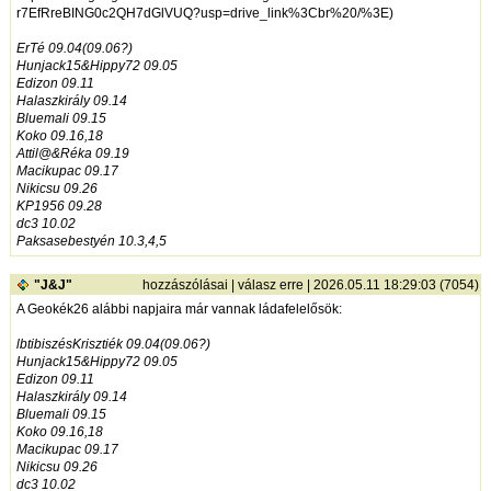
r7EfRreBING0c2QH7dGlVUQ?usp=drive_link%3Cbr%20/%3E
)
ErTé 09.04(09.06?)
Hunjack15&Hippy72 09.05
Edizon 09.11
Halaszkirály 09.14
Bluemali 09.15
Koko 09.16,18
Attil@&Réka 09.19
Macikupac 09.17
Nikicsu 09.26
KP1956 09.28
dc3 10.02
Paksasebestyén 10.3,4,5
"J&J"
hozzászólásai
|
válasz erre
| 2026.05.11 18:29:03 (7054)
A Geokék26 alábbi napjaira már vannak ládafelelősök:
lbtibiszésKrisztiék 09.04(09.06?)
Hunjack15&Hippy72 09.05
Edizon 09.11
Halaszkirály 09.14
Bluemali 09.15
Koko 09.16,18
Macikupac 09.17
Nikicsu 09.26
dc3 10.02