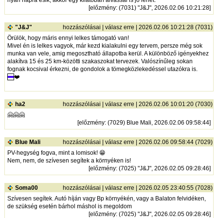
[
előzmény
: (7031) "J&J", 2026.02.06 10:21:28]
"J&J"
hozzászólásai
|
válasz erre
| 2026.02.06 10:21:28 (7031)
Örülök, hogy máris ennyi lelkes támogató van!
Mivel én is lelkes vagyok, már kezd kialakulni egy tervem, persze még sok
munka van vele, amig megosztható állapotba kerül. A különböző igényekhez
alakítva 15 és 25 km-közötti szakaszokat tervezek. Valószínűleg sokan
fognak kocsival érkezni, de gondolok a tömegközlekedéssel utazókra is.
❤️
ha2
hozzászólásai
|
válasz erre
| 2026.02.06 10:01:20 (7030)
🤗🤗🤗
[
előzmény
: (7029) Blue Mali, 2026.02.06 09:58:44]
Blue Mali
hozzászólásai
|
válasz erre
| 2026.02.06 09:58:44 (7029)
PV-hegység fogva, mint a lomisok! 😁
Nem, nem, de szívesen segítek a környéken is!
[
előzmény
: (7025) "J&J", 2026.02.05 09:28:46]
Soma00
hozzászólásai
|
válasz erre
| 2026.02.05 23:40:55 (7028)
Szívesen segítek. Autó híján vagy Bp környékén, vagy a Balaton felvidéken,
de szükség esetén bárhol máshol is megoldom
[
előzmény
: (7025) "J&J", 2026.02.05 09:28:46]