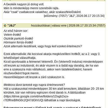
A Geokék nagyon jó dolog volt.
Idén is mindenképp menni szeretnék rajta.
Akár "csak" csatlakozok valakihez, akár szakaszfelelősként.
[
előzmény
: (7057) "J&J", 2026.06.17 20:15:34]
"J&J"
hozzászólásai
|
válasz erre
| 2026.06.17 20:15:34 (7057)
Az első három sor:
Velem-Írottkő
Osztrák parkoló-Írottkő
Hörmann forrás-Írottkő
Azok alternatív kezdések, vagy hogy kell ezeket értelmezni?
Ezek alternatívák: Aki kocsival akarja megközelíteni Irottkőt, az a 2. vagy 3.
lehetőséget választhatja.
Kicsit sportosabb a felmenet Velemről. Én (Velemről indulva) mindenképpen
ott leszek az indulásnál, és akár viszem is a ládát egy darabig, de ha van
erre a szakaszra más vállalkozó, akkor nem ládafelelősként, hanem
résztvevőként fogok menni.
Hasonlóképpen ott leszek a záró szakaszon is.
Mekkora távot tartotok egy napra értelmesnek?
Hát a szakaszokat mindenképpen 30 km alatt terveztem, általában 20- 25 km
körüliek, bár van néhány egészen rövid darab is. A táblázatban
(
https://drive.google.com/drive/folders/1Dsgb2xzx-
r7EfRreBING0c2QH7dGlVUQ
) láthatóak a napi távolságok.
Folyamatosan menni a ládának kell, vagyis a szakaszt a ládafelelősnek