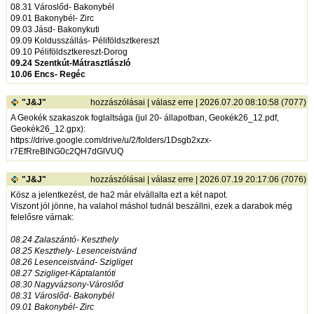
08.31 Városlőd- Bakonybél
09.01 Bakonybél- Zirc
09.03 Jásd- Bakonykuti
09.09 Koldusszállás- Péliföldsztkereszt
09.10 Péliföldsztkereszt-Dorog
09.24 Szentkút-Mátrasztlászló
10.06 Encs- Regéc
"J&J"
hozzászólásai
|
válasz erre
| 2026.07.20 08:10:58 (7077)
A Geokék szakaszok foglaltsága (jul 20- állapotban, Geokék26_12.pdf,
Geokék26_12.gpx):
https://drive.google.com/drive/u/2/folders/1Dsgb2xzx-
r7EfRreBING0c2QH7dGlVUQ
"J&J"
hozzászólásai
|
válasz erre
| 2026.07.19 20:17:06 (7076)
Kösz a jelentkezést, de ha2 már elvállalta ezt a két napot.
Viszont jól jönne, ha valahol máshol tudnál beszállni, ezek a darabok még
felelősre várnak:
08.24 Zalaszántó- Keszthely
08.25 Keszthely- Lesenceistvánd
08.26 Lesenceistvánd- Szigliget
08.27 Szigliget-Káptalantóti
08.30 Nagyvázsony-Városlőd
08.31 Városlőd- Bakonybél
09.01 Bakonybél- Zirc