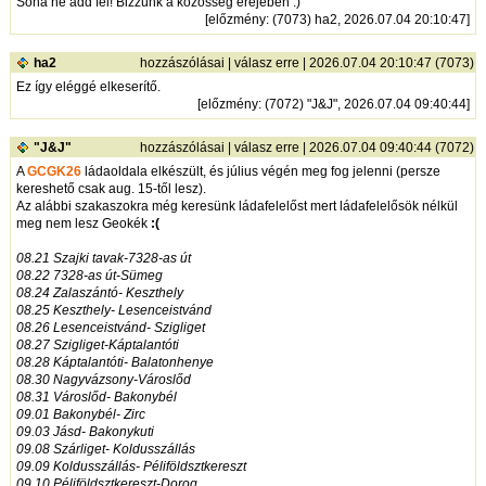
Soha ne add fel! Bizzunk a közösség erejében :)
[
előzmény
: (7073) ha2, 2026.07.04 20:10:47]
ha2
hozzászólásai
|
válasz erre
| 2026.07.04 20:10:47 (7073)
Ez így eléggé elkeserítő.
[
előzmény
: (7072) "J&J", 2026.07.04 09:40:44]
"J&J"
hozzászólásai
|
válasz erre
| 2026.07.04 09:40:44 (7072)
A
GCGK26
ládaoldala elkészült, és július végén meg fog jelenni (persze
kereshető csak aug. 15-től lesz).
Az alábbi szakaszokra még keresünk ládafelelőst mert ládafelelősök nélkül
meg nem lesz Geokék
:(
08.21 Szajki tavak-7328-as út
08.22 7328-as út-Sümeg
08.24 Zalaszántó- Keszthely
08.25 Keszthely- Lesenceistvánd
08.26 Lesenceistvánd- Szigliget
08.27 Szigliget-Káptalantóti
08.28 Káptalantóti- Balatonhenye
08.30 Nagyvázsony-Városlőd
08.31 Városlőd- Bakonybél
09.01 Bakonybél- Zirc
09.03 Jásd- Bakonykuti
09.08 Szárliget- Koldusszállás
09.09 Koldusszállás- Péliföldsztkereszt
09.10 Péliföldsztkereszt-Dorog