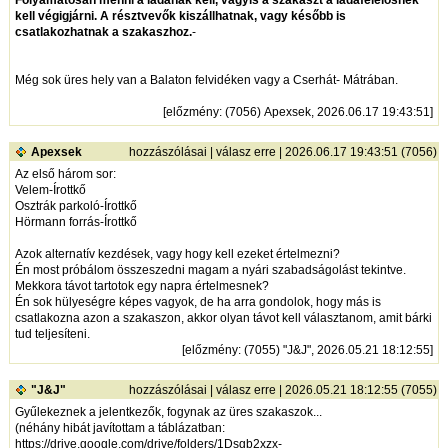
kell végigjárni. A résztvevők kiszállhatnak, vagy később is
csatlakozhatnak a szakaszhoz.
-
Még sok üres hely van a Balaton felvidéken vagy a Cserhát- Mátrában.
[
előzmény
: (7056) Apexsek, 2026.06.17 19:43:51]
Apexsek
hozzászólásai
|
válasz erre
| 2026.06.17 19:43:51 (7056)
Az első három sor:
Velem-Írottkő
Osztrák parkoló-Írottkő
Hörmann forrás-Írottkő
Azok alternatív kezdések, vagy hogy kell ezeket értelmezni?
Én most próbálom összeszedni magam a nyári szabadságolást tekintve.
Mekkora távot tartotok egy napra értelmesnek?
Én sok hülyeségre képes vagyok, de ha arra gondolok, hogy más is
csatlakozna azon a szakaszon, akkor olyan távot kell választanom, amit bárki
tud teljesíteni.
[
előzmény
: (7055) "J&J", 2026.05.21 18:12:55]
"J&J"
hozzászólásai
|
válasz erre
| 2026.05.21 18:12:55 (7055)
Gyűlekeznek a jelentkezők, fogynak az üres szakaszok...
(néhány hibát javítottam a táblázatban:
https://drive.google.com/drive/folders/1Dsgb2xzx-