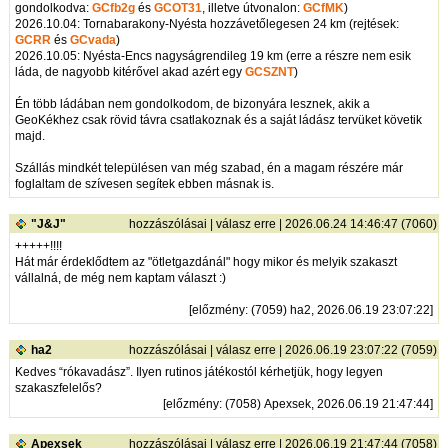
gondolkodva:
GCfb2g
és
GCOT31
, illetve útvonalon:
GCfMK
)
2026.10.04: Tornabarakony-Nyésta hozzávetőlegesen 24 km (rejtések:
GCRR
és
GCvada
)
2026.10.05: Nyésta-Encs nagyságrendileg 19 km (erre a részre nem esik
láda, de nagyobb kitérővel akad azért egy
GCSZNT
)
Én több ládában nem gondolkodom, de bizonyára lesznek, akik a
GeoKékhez csak rövid távra csatlakoznak és a saját ládász tervüket követik
majd.
Szállás mindkét településen van még szabad, én a magam részére már
foglaltam de szívesen segítek ebben másnak is.
"J&J"
hozzászólásai
|
válasz erre
| 2026.06.24 14:46:47 (7060)
+++++!!!!
Hát már érdeklődtem az "ötletgazdánál" hogy mikor és melyik szakaszt
vállalná, de még nem kaptam választ :)
[
előzmény
: (7059) ha2, 2026.06.19 23:07:22]
ha2
hozzászólásai
|
válasz erre
| 2026.06.19 23:07:22 (7059)
Kedves “rókavadász”. Ilyen rutinos játékostól kérhetjük, hogy legyen
szakaszfelelős?
[
előzmény
: (7058) Apexsek, 2026.06.19 21:47:44]
Apexsek
hozzászólásai
|
válasz erre
| 2026.06.19 21:47:44 (7058)