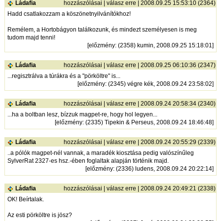
Ládafia
hozzászólásai
|
válasz erre
| 2008.09.25 15:53:10 (2364)
Hadd csatlakozzam a köszönetnyilvánítókhoz!
Remélem, a Hortobágyon találkozunk, és mindezt személyesen is meg
tudom majd tenni!
[
előzmény
: (2358) kumin, 2008.09.25 15:18:01]
Ládafia
hozzászólásai
|
válasz erre
| 2008.09.25 06:10:36 (2347)
...regisztrálva a túrákra és a "pörköltre" is...
[
előzmény
: (2345) végre kék, 2008.09.24 23:58:02]
Ládafia
hozzászólásai
|
válasz erre
| 2008.09.24 20:58:34 (2340)
...ha a boltban lesz, bízzuk magpet-re, hogy hol legyen...
[
előzmény
: (2335) Tipekin & Perseus, 2008.09.24 18:46:48]
Ládafia
hozzászólásai
|
válasz erre
| 2008.09.24 20:55:29 (2339)
..a pólók magpet-nél vannak, a maradék kiosztása pedig valószínűleg
SylverRat 2327-es hsz.-ében foglaltak alapján történik majd.
[
előzmény
: (2336) ludens, 2008.09.24 20:22:14]
Ládafia
hozzászólásai
|
válasz erre
| 2008.09.24 20:49:21 (2338)
OK! Beírtalak.
Az esti pörköltre is jösz?