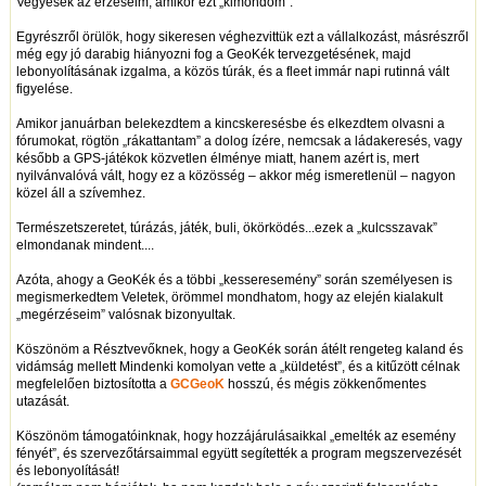
Vegyesek az érzéseim, amikor ezt „kimondom”.
Egyrészről örülök, hogy sikeresen véghezvittük ezt a vállalkozást, másrészről
még egy jó darabig hiányozni fog a GeoKék tervezgetésének, majd
lebonyolításának izgalma, a közös túrák, és a fleet immár napi rutinná vált
figyelése.
Amikor januárban belekezdtem a kincskeresésbe és elkezdtem olvasni a
fórumokat, rögtön „rákattantam” a dolog ízére, nemcsak a ládakeresés, vagy
később a GPS-játékok közvetlen élménye miatt, hanem azért is, mert
nyilvánvalóvá vált, hogy ez a közösség – akkor még ismeretlenül – nagyon
közel áll a szívemhez.
Természetszeretet, túrázás, játék, buli, ökörködés...ezek a „kulcsszavak”
elmondanak mindent....
Azóta, ahogy a GeoKék és a többi „kesseresemény” során személyesen is
megismerkedtem Veletek, örömmel mondhatom, hogy az elején kialakult
„megérzéseim” valósnak bizonyultak.
Köszönöm a Résztvevőknek, hogy a GeoKék során átélt rengeteg kaland és
vidámság mellett Mindenki komolyan vette a „küldetést”, és a kitűzött célnak
megfelelően biztosította a
GCGeoK
hosszú, és mégis zökkenőmentes
utazását.
Köszönöm támogatóinknak, hogy hozzájárulásaikkal „emelték az esemény
fényét”, és szervezőtársaimmal együtt segítették a program megszervezését
és lebonyolítását!