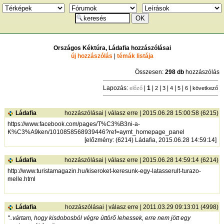
Országos Kéktúra, Ládafia hozzászólásai
új hozzászólás
|
témák listája
Összesen:
298 db
hozzászólás
Lapozás:
|
1
|
|
|
|
|
|
előző
2
3
4
5
6
következő
Ládafia
hozzászólásai
|
válasz erre
| 2015.06.28 15:00:58 (6215)
https://www.facebook.com/pages/T%C3%B3ni-a-
K%C3%A9ken/1010858568939446?ref=aymt_homepage_panel
[
előzmény
: (6214) Ládafia, 2015.06.28 14:59:14]
Ládafia
hozzászólásai
|
válasz erre
| 2015.06.28 14:59:14 (6214)
http://www.turistamagazin.hu/kiseroket-keresunk-egy-latasserult-turazo-
melle.html
Ládafia
hozzászólásai
|
válasz erre
| 2011.03.29 09:13:01 (4998)
"..vártam, hogy kisdobosból végre úttörő lehessek, erre nem jött egy