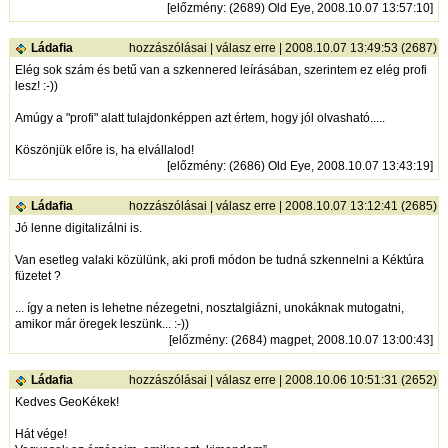
[
előzmény
: (2689) Old Eye, 2008.10.07 13:57:10]
Ládafia
hozzászólásai
|
válasz erre
| 2008.10.07 13:49:53 (2687)
Elég sok szám és betű van a szkennered leírásában, szerintem ez elég profi
lesz! :-))
Amúgy a "profi" alatt tulajdonképpen azt értem, hogy jól olvasható.....
Köszönjük előre is, ha elvállalod!
[
előzmény
: (2686) Old Eye, 2008.10.07 13:43:19]
Ládafia
hozzászólásai
|
válasz erre
| 2008.10.07 13:12:41 (2685)
Jó lenne digitalizálni is.
Van esetleg valaki közülünk, aki profi módon be tudná szkennelni a Kéktúra
füzetet ?
... így a neten is lehetne nézegetni, nosztalgiázni, unokáknak mutogatni,
amikor már öregek leszünk... :-))
[
előzmény
: (2684) magpet, 2008.10.07 13:00:43]
Ládafia
hozzászólásai
|
válasz erre
| 2008.10.06 10:51:31 (2652)
Kedves GeoKékek!
Hát vége!