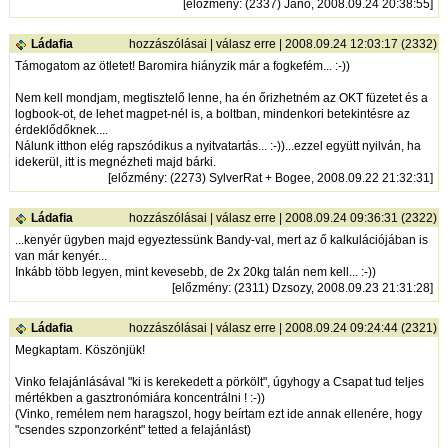
[
előzmény
: (2337) Janó, 2008.09.24 20:38:55]
Ládafia
hozzászólásai
|
válasz erre
| 2008.09.24 12:03:17 (2332)
Támogatom az ötletet! Baromira hiányzik már a fogkefém... :-))
Nem kell mondjam, megtisztelő lenne, ha én őrizhetném az OKT füzetet és a
logbook-ot, de lehet magpet-nél is, a boltban, mindenkori betekintésre az
érdeklődőknek....
Nálunk itthon elég rapszódikus a nyitvatartás... :-))...ezzel együtt nyilván, ha
idekerül, itt is megnézheti majd bárki.
[
előzmény
: (2273) SylverRat + Bogee, 2008.09.22 21:32:31]
Ládafia
hozzászólásai
|
válasz erre
| 2008.09.24 09:36:31 (2322)
...kenyér ügyben majd egyeztessünk Bandy-val, mert az ő kalkulációjában is
van már kenyér...
Inkább több legyen, mint kevesebb, de 2x 20kg talán nem kell... :-))
[
előzmény
: (2311) Dzsozy, 2008.09.23 21:31:28]
Ládafia
hozzászólásai
|
válasz erre
| 2008.09.24 09:24:44 (2321)
Megkaptam. Köszönjük!
Vinko felajánlásával "ki is kerekedett a pörkölt", úgyhogy a Csapat tud teljes
mértékben a gasztronómiára koncentrálni ! :-))
(Vinko, remélem nem haragszol, hogy beírtam ezt ide annak ellenére, hogy
"csendes szponzorként" tetted a felajánlást)