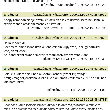
kifejezetten a Kéktúra útvonaláról is!
[
előzmény
: (3088) tarjánné, 2009.02.23 15:54:29]
Ládafia
hozzászólásai
|
válasz erre
| 2009.02.10 17:42:28 (2950)
Ahogy korábban már jeleztem, én az idén csak résztvevő szeretnék lenni, a
szervezésben átadnám másnak a "stafétát"...
[
előzmény
: (2945) SylverRat + Bogee, 2009.02.10 16:00:46]
Ládafia
hozzászólásai
|
válasz erre
| 2009.01.15 19:11:28 (2873)
Helló Mindenki!
Szerintem lombosodás után kellene csinálni (úgy szép), amúgy bármikor
lesz, én ott leszek.
Az idén viszont csupán "mezei" (erdei) résztvevő szeretnék lenni....
[
előzmény
: (2871) Old Eye, 2009.01.15 18:59:31]
Ládafia
hozzászólásai
|
válasz erre
| 2009.01.04 22:46:51 (2813)
Szia, elküldtem email-ben a GeoKék aznapi (szept 19) trekkjét.
Amúgy magpet jóvoltából a teljes GeoKék-track letölthető a 2697-es hsz.-ben
található linkről...
[
előzmény
: (2811) t ib i, 2009.01.04 22:11:03]
Ládafia
hozzászólásai
|
válasz erre
| 2008.11.23 19:28:58 (2781)
Szabados Tamás: Az életemben minden földrészen járhattam a munkám
miatt. Az Antarktiszon is! A Kilimandzsáró-film, ha úgy vesszük, szintén egy