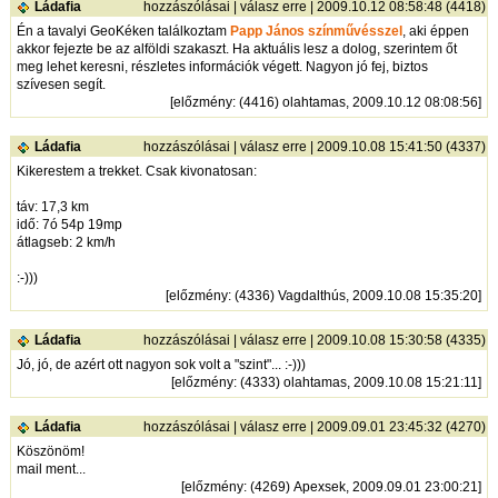
Ládafia
hozzászólásai
|
válasz erre
| 2009.10.12 08:58:48 (4418)
Én a tavalyi GeoKéken találkoztam
Papp János színművésszel
, aki éppen
akkor fejezte be az alföldi szakaszt. Ha aktuális lesz a dolog, szerintem őt
meg lehet keresni, részletes információk végett. Nagyon jó fej, biztos
szívesen segít.
[
előzmény
: (4416) olahtamas, 2009.10.12 08:08:56]
Ládafia
hozzászólásai
|
válasz erre
| 2009.10.08 15:41:50 (4337)
Kikerestem a trekket. Csak kivonatosan:
táv: 17,3 km
idő: 7ó 54p 19mp
átlagseb: 2 km/h
:-)))
[
előzmény
: (4336) Vagdalthús, 2009.10.08 15:35:20]
Ládafia
hozzászólásai
|
válasz erre
| 2009.10.08 15:30:58 (4335)
Jó, jó, de azért ott nagyon sok volt a "szint"... :-)))
[
előzmény
: (4333) olahtamas, 2009.10.08 15:21:11]
Ládafia
hozzászólásai
|
válasz erre
| 2009.09.01 23:45:32 (4270)
Köszönöm!
mail ment...
[
előzmény
: (4269) Apexsek, 2009.09.01 23:00:21]