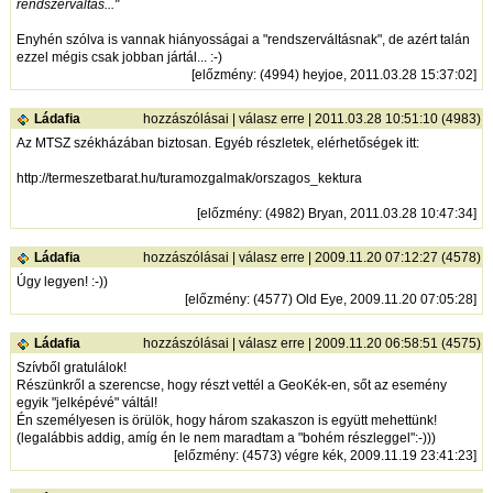
rendszerváltás..."
Enyhén szólva is vannak hiányosságai a "rendszerváltásnak", de azért talán
ezzel mégis csak jobban jártál... :-)
[
előzmény
: (4994) heyjoe, 2011.03.28 15:37:02]
Ládafia
hozzászólásai
|
válasz erre
| 2011.03.28 10:51:10 (4983)
Az MTSZ székházában biztosan. Egyéb részletek, elérhetőségek itt:
http://termeszetbarat.hu/turamozgalmak/orszagos_kektura
[
előzmény
: (4982) Bryan, 2011.03.28 10:47:34]
Ládafia
hozzászólásai
|
válasz erre
| 2009.11.20 07:12:27 (4578)
Úgy legyen! :-))
[
előzmény
: (4577) Old Eye, 2009.11.20 07:05:28]
Ládafia
hozzászólásai
|
válasz erre
| 2009.11.20 06:58:51 (4575)
Szívből gratulálok!
Részünkről a szerencse, hogy részt vettél a GeoKék-en, sőt az esemény
egyik "jelképévé" váltál!
Én személyesen is örülök, hogy három szakaszon is együtt mehettünk!
(legalábbis addig, amíg én le nem maradtam a "bohém részleggel":-)))
[
előzmény
: (4573) végre kék, 2009.11.19 23:41:23]