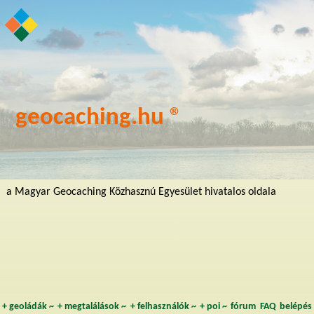
geocaching.hu ®
a Magyar Geocaching Közhasznú Egyesület hivatalos oldala
+
geoládák
~
+
megtalálások
~
+
felhasználók
~
+
poi
~
fórum
FAQ
belépés