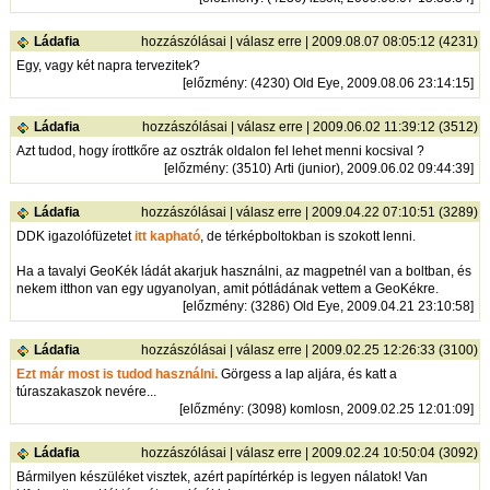
Ládafia
hozzászólásai
|
válasz erre
| 2009.08.07 08:05:12 (4231)
Egy, vagy két napra tervezitek?
[
előzmény
: (4230) Old Eye, 2009.08.06 23:14:15]
Ládafia
hozzászólásai
|
válasz erre
| 2009.06.02 11:39:12 (3512)
Azt tudod, hogy írottkőre az osztrák oldalon fel lehet menni kocsival ?
[
előzmény
: (3510) Arti (junior), 2009.06.02 09:44:39]
Ládafia
hozzászólásai
|
válasz erre
| 2009.04.22 07:10:51 (3289)
DDK igazolófüzetet
itt kapható
, de térképboltokban is szokott lenni.
Ha a tavalyi GeoKék ládát akarjuk használni, az magpetnél van a boltban, és
nekem itthon van egy ugyanolyan, amit pótládának vettem a GeoKékre.
[
előzmény
: (3286) Old Eye, 2009.04.21 23:10:58]
Ládafia
hozzászólásai
|
válasz erre
| 2009.02.25 12:26:33 (3100)
Ezt már most is tudod használni.
Görgess a lap aljára, és katt a
túraszakaszok nevére...
[
előzmény
: (3098) komlosn, 2009.02.25 12:01:09]
Ládafia
hozzászólásai
|
válasz erre
| 2009.02.24 10:50:04 (3092)
Bármilyen készüléket visztek, azért papírtérkép is legyen nálatok! Van