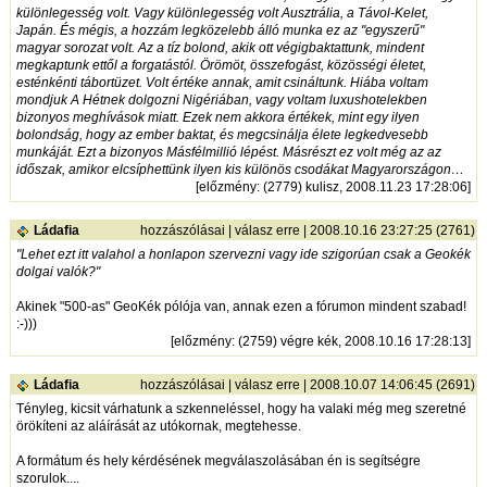
különlegesség volt. Vagy különlegesség volt Ausztrália, a Távol-Kelet,
Japán. És mégis, a hozzám legközelebb álló munka ez az "egyszerű"
magyar sorozat volt. Az a tíz bolond, akik ott végigbaktattunk, mindent
megkaptunk ettől a forgatástól. Örömöt, összefogást, közösségi életet,
esténkénti tábortüzet. Volt értéke annak, amit csináltunk. Hiába voltam
mondjuk A Hétnek dolgozni Nigériában, vagy voltam luxushotelekben
bizonyos meghívások miatt. Ezek nem akkora értékek, mint egy ilyen
bolondság, hogy az ember baktat, és megcsinálja élete legkedvesebb
munkáját. Ezt a bizonyos Másfélmillió lépést. Másrészt ez volt még az az
időszak, amikor elcsíphettünk ilyen kis különös csodákat Magyarországon…
[
előzmény
: (2779) kulisz, 2008.11.23 17:28:06]
Ládafia
hozzászólásai
|
válasz erre
| 2008.10.16 23:27:25 (2761)
"Lehet ezt itt valahol a honlapon szervezni vagy ide szigorúan csak a Geokék
dolgai valók?"
Akinek "500-as" GeoKék pólója van, annak ezen a fórumon mindent szabad!
:-)))
[
előzmény
: (2759) végre kék, 2008.10.16 17:28:13]
Ládafia
hozzászólásai
|
válasz erre
| 2008.10.07 14:06:45 (2691)
Tényleg, kicsit várhatunk a szkenneléssel, hogy ha valaki még meg szeretné
örökíteni az aláírását az utókornak, megtehesse.
A formátum és hely kérdésének megválaszolásában én is segítségre
szorulok....