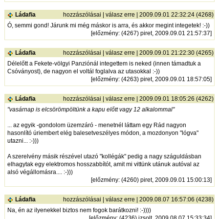
Ládafia
hozzászólásai
|
válasz erre
| 2009.09.01 22:32:24 (4268)
Ó, semmi gond! Járunk mi még máskor is arra, és akkor megint integetek! :-))
[
előzmény
: (4267) piret, 2009.09.01 21:57:37]
Ládafia
hozzászólásai
|
válasz erre
| 2009.09.01 21:22:30 (4265)
Délelőtt a Fekete-völgyi Panziónál integettem is neked (innen támadtuk a
Csóványost), de nagyon el voltál foglalva az utasokkal :-))
[
előzmény
: (4263) piret, 2009.09.01 18:57:05]
Ládafia
hozzászólásai
|
válasz erre
| 2009.09.01 18:05:26 (4262)
"vasárnap is elcsörömpöltünk a kapu előtt vagy 12 alkalommal"
... az egyik -gondolom üzemzáró - menetnél láttam egy Rád nagyon
hasonlító úriembert elég balesetveszélyes módon, a mozdonyon "lógva"
utazni... :-)))
A szerelvény másik részével utazó "kollégák" pedig a nagy száguldásban
elhagytak egy elektromos hosszabbítót, amit mi vittünk utánuk autóval az
alsó végállomásra.... :-)))
[
előzmény
: (4260) piret, 2009.09.01 15:00:13]
Ládafia
hozzászólásai
|
válasz erre
| 2009.08.07 16:57:06 (4238)
Na, én az ilyenekkel biztos nem fogok barátkozni! :-))))
[
előzmény
: (4236) izsolt, 2009.08.07 15:33:34]