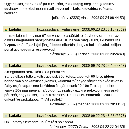
Ugyanakkor, már 70 felé jár a létszám, és holnapig még lehet jelentkezni,
úgyhogy a pólókból megmaradt összeget is tartsuk továbbra is "startra
készen" !
[
előzmény
: (2320) vinko, 2008.09.24 08:44:53]
Ládafia
hozzászólásai
|
válasz erre
| 2008.09.23 23:38:13 (2319)
....most látom, hogy már 67-en vagyunk a pörköltre, úgyhogy szerintem az
összes megmaradt pénz jöhetne erre...ill. ha van még valaki, aki beszállna
"szponzorként", az is jól jön, jó lenne elkerülni, hogy a buli előtt/alatt kelljen
pénzt gyűjtögetni a résztvevőktől.
[
előzmény
: (2318) Ládafia, 2008.09.23 23:24:49]
Ládafia
hozzászólásai
|
válasz erre
| 2008.09.23 23:24:49 (2318)
A megmaradt pénzt költsük a pörköltre!
Bandy elkészítette a költségvetést, 30e Ft lesz a pörkölt 60 főre. Ebben
benne van a savanyúság, kenyér, valamint műanyag tányér és evőeszköz is.
Fairy és jómagam már korábban felajánlottunk 10-10e Ft-ot a pörköltre,
vagyis 20e már megvan a 30-ból. Egészítsük ezt ki a pólókból megmaradt
pénzből, hogy ne kelljen ezt a maradék 10e Ft-ot 60 embertől 1-200 Ft-
onként "összekalapozni". Mit szóltok?
[
előzmény
: (2309) magpet, 2008.09.23 20:30:17]
Ládafia
hozzászólásai
|
válasz erre
| 2008.09.22 23:48:28 (2278)
OK! Tommy-t levettem. Jó túrázást holnapra!
[
előzmény
: (2277) Csaszi, 2008.09.22 22:04:35]