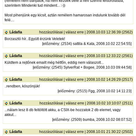
(remélem nem bánjátok, ha nem kezdek bele a név szerinti felsorolásba,
szerintem Mindenki tud mindent... :-))
Most pihenjünk egy kicsit, aztán remélem hamarosan indulunk tovább dél
felé....
Ládafia
hozzászólásai
|
válasz erre
| 2008.10.03 12:36:39 (2562)
Borzasztó hír...Együtt érzünk Veletek!
[
előzmény
: (2534) sattila & Kata, 2008.10.02 22:54:55]
Ládafia
hozzászólásai
|
válasz erre
| 2008.10.03 12:33:22 (2561)
Küldtem a rejtőnek emailt még hétfőn, eddig nem válaszolt...
[
előzmény
: (2545) SylverRat + Bogee, 2008.10.03 09:44:58]
Ládafia
hozzászólásai
|
válasz erre
| 2008.10.02 14:26:29 (2517)
..rendben, köszönjük!
[
előzmény
: (2515) Fgg, 2008.10.02 14:11:23]
Ládafia
hozzászólásai
|
válasz erre
| 2008.10.02 10:10:07 (2511)
...nálam lesz 8 db feltöltött akku, a CSIX-be hozzatok 2 db elemet, vagy
akkut...
[
előzmény
: (2509) bumba, 2008.10.02 08:07:52]
Ládafia
hozzászólásai
|
válasz erre
| 2008.10.01 21:30:22 (2502)