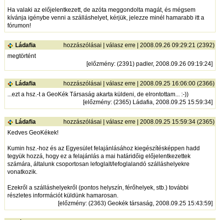
Ha valaki az előjelentkezett, de azóta meggondolta magát, és mégsem
kívánja igénybe venni a szálláshelyet, kérjük, jelezze minél hamarabb itt a
fórumon!
Ládafia
hozzászólásai
|
válasz erre
| 2008.09.26 09:29:21 (2392)
megtörtént
[
előzmény
: (2391) padler, 2008.09.26 09:19:24]
Ládafia
hozzászólásai
|
válasz erre
| 2008.09.25 16:06:00 (2366)
...ezt a hsz.-t a GeoKék Társaság akarta küldeni, de elrontottam... :-))
[
előzmény
: (2365) Ládafia, 2008.09.25 15:59:34]
Ládafia
hozzászólásai
|
válasz erre
| 2008.09.25 15:59:34 (2365)
Kedves GeoKékek!
Kumin hsz.-hoz és az Egyesület felajánlásához kiegészítésképpen hadd
tegyük hozzá, hogy ez a felajánlás a mai határidőig előjelentkezettek
számára, általunk csoportosan lefoglalt/lefoglalandó szálláshelyekre
vonatkozik.
Ezekről a szálláshelyekről (pontos helyszín, férőhelyek, stb.) további
részletes információt küldünk hamarosan.
[
előzmény
: (2363) Geokék társaság, 2008.09.25 15:43:59]