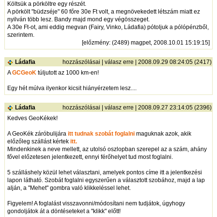
Költsük a pörköltre egy részét.
A pörkölt "büdzséje" 60 főre 30e Ft volt, a megnövekedett létszám miatt ez
nyilván több lesz. Bandy majd mond egy végösszeget.
A 30e Ft-ot, ami eddig megvan (Fairy, Vinko, Ládafia) pótoljuk a pólópénzből,
szerintem.
[
előzmény
: (2489) magpet, 2008.10.01 15:19:15]
Ládafia
hozzászólásai
|
válasz erre
| 2008.09.29 08:24:05 (2417)
A
GCGeoK
túljutott az 1000 km-en!
Egy hét múlva ilyenkor kicsit hiányérzetem lesz....
Ládafia
hozzászólásai
|
válasz erre
| 2008.09.27 23:14:05 (2396)
Kedves GeoKékek!
A GeoKék záróbulijára
itt tudnak szobát foglalni
maguknak azok, akik
előzőleg szállást kértek
itt.
Mindenkinek a neve mellett, az utolsó oszlopban szerepel az a szám, ahány
fővel előzetesen jelentkezett, ennyi férőhelyet tud most foglalni.
5 szálláshely közül lehet választani, amelyek pontos címe itt a jelentkezési
lapon látható. Szobát foglalni egyszerűen a választott szobához, majd a lap
alján, a "Mehet" gombra való klikkeléssel lehet.
Figyelem! A foglalást visszavonni/módosítani nem tudjátok, úgyhogy
gondoljátok át a döntéseteket a "klikk" előtt!