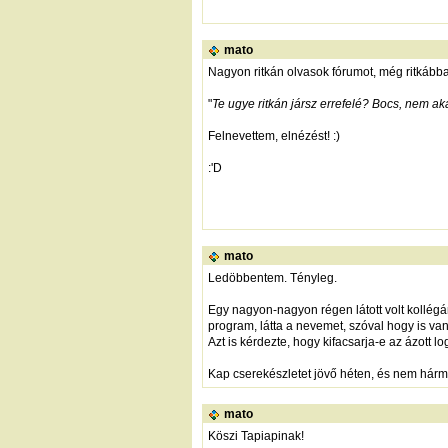
mato
Nagyon ritkán olvasok fórumot, még ritkábba
"
Te ugye ritkán jársz errefelé? Bocs, nem a
Felnevettem, elnézést! :)
:'D
mato
Ledöbbentem. Tényleg.
Egy nagyon-nagyon régen látott volt kollégá
program, látta a nevemet, szóval hogy is van 
Azt is kérdezte, hogy kifacsarja-e az ázott l
Kap cserekészletet jövő héten, és nem hármat
mato
Köszi Tapiapinak!