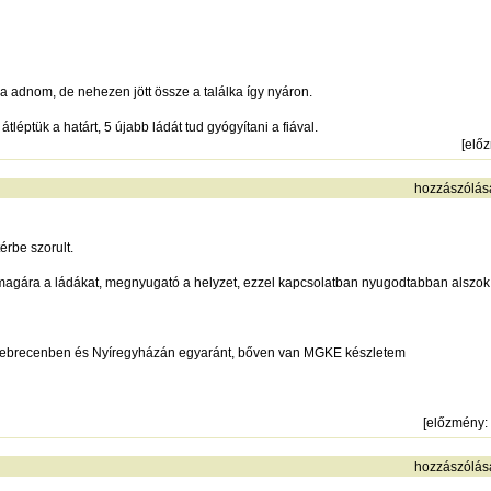
 adnom, de nehezen jött össze a találka így nyáron.
tléptük a határt, 5 újabb ládát tud gyógyítani a fiával.
[
elő
hozzászólás
érbe szorult.
agára a ládákat, megnyugató a helyzet, ezzel kapcsolatban nyugodtabban alszok
Debrecenben és Nyíregyházán egyaránt, bőven van MGKE készletem
[
előzmény
:
hozzászólás