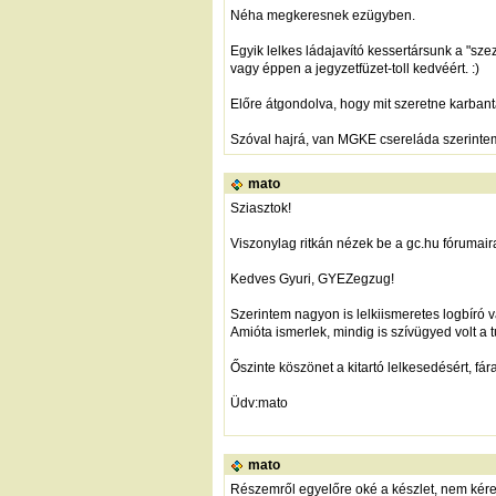
Néha megkeresnek ezügyben.
Egyik lelkes ládajavító kessertársunk a "sz
vagy éppen a jegyzetfüzet-toll kedvéért. :)
Előre átgondolva, hogy mit szeretne karbanta
Szóval hajrá, van MGKE csereláda szerinte
mato
Sziasztok!
Viszonylag ritkán nézek be a gc.hu fórumaira
Kedves Gyuri, GYEZegzug!
Szerintem nagyon is lelkiismeretes logbíró 
Amióta ismerlek, mindig is szívügyed volt a 
Őszinte köszönet a kitartó lelkesedésért, fá
Üdv:mato
mato
Részemről egyelőre oké a készlet, nem kére