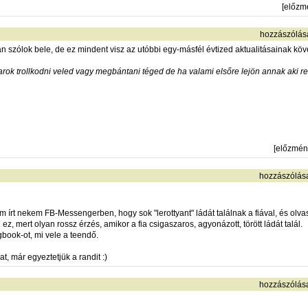
[
előzm
hozzászólás
n szólok bele, de ez mindent visz az utóbbi egy-másfél évtized aktualitásainak kö
karok trollkodni veled vagy megbántani téged de ha valami elsőre lejön annak aki 
[
előzmén
hozzászólás
m írt nekem FB-Messengerben, hogy sok "lerottyant" ládát találnak a fiával, és olv
ez, mert olyan rossz érzés, amikor a fia csigaszaros, agyonázott, törött ládát talál.
ogbook-ot, mi vele a teendő.
, már egyeztetjük a randit :)
hozzászólás