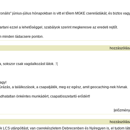
ezonális" június-július hónapokban is vitt el tőlem MGKE csereládákát, és biztos v
rtani ezzel a lehetőséggel, szabályok szerint megkeresve az eredeti rejtőt.
m minden ládacsere ponton.
hozzászólás
, sokszor csak vagdalkozást látok. :'(
vagy!
túrázás, a találkozások, a csapatjáték, meg ez egész, amit geocaching-nek hívnak.
radhatatlan önkéntes munkádért, csapatösszetartó erődért!
[
előzmény
hozzászólás
k LCS utánpótlást, van cserekészletem Debrecenben és Nyíregyen is, el tudom látn