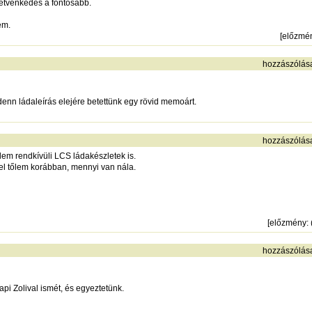
hetvenkedés a fontosabb.
em.
[
előzmé
hozzászólás
denn ládaleírás elejére betettünk egy rövid memoárt.
hozzászólás
em rendkívüli LCS ládakészletek is.
 el tőlem korábban, mennyi van nála.
[
előzmény
:
hozzászólás
i Zolival ismét, és egyeztetünk.