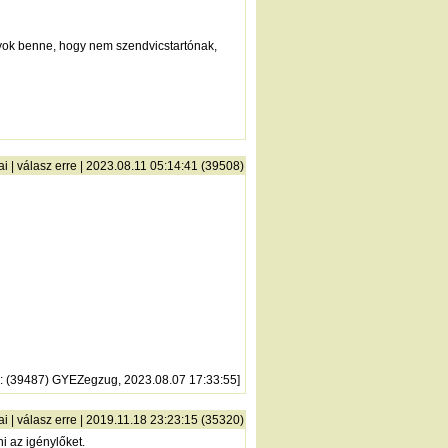
agyok benne, hogy nem szendvicstartónak,
ai
|
válasz erre
| 2023.08.11 05:14:41 (39508)
: (39487) GYEZegzug, 2023.08.07 17:33:55]
ai
|
válasz erre
| 2019.11.18 23:23:15 (35320)
i az igénylőket.