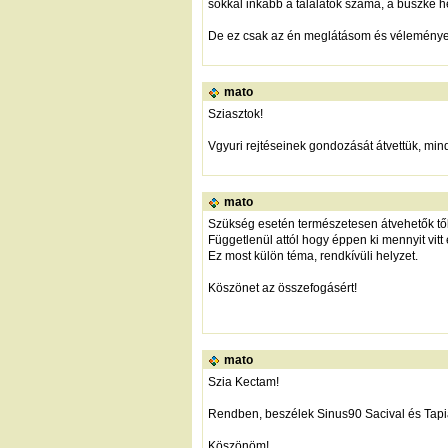
sokkal inkább a találatok száma, a büszke 
De ez csak az én meglátásom és vélemény
mato
Sziasztok!
Vgyuri rejtéseinek gondozását átvettük, min
mato
Szükség esetén természetesen átvehetők től
Függetlenül attól hogy éppen ki mennyit vitt
Ez most külön téma, rendkívüli helyzet.
Köszönet az összefogásért!
mato
Szia Kectam!
Rendben, beszélek Sinus90 Sacival és Tapiap
Köszönöm!