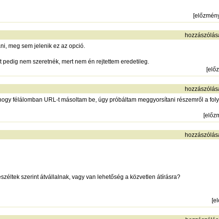
[
előzmén
hozzászólás
ni, meg sem jelenik ez az opció.
it pedig nem szeretnék, mert nem én rejtettem eredetileg.
[
elő
hozzászólás
k, hogy félálomban URL-t másoltam be, úgy próbáltam meggyorsítani részemről a fol
[
előz
hozzászólás
éltek szerint átvállalnak, vagy van lehetőség a közvetlen átírásra?
[
e