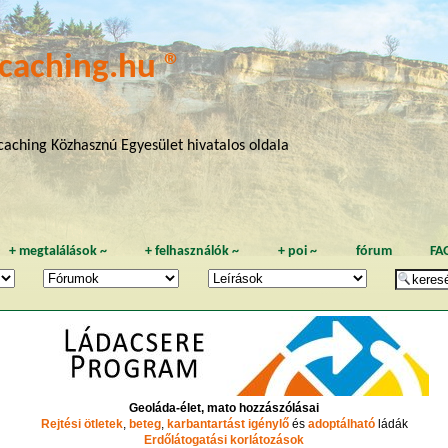
caching.hu ®
aching Közhasznú Egyesület hivatalos oldala
+
megtalálások
~
+
felhasználók
~
+
poi
~
fórum
FA
Geoláda-élet, mato hozzászólásai
Rejtési ötletek
,
beteg
,
karbantartást igénylő
és
adoptálható
ládák
Erdőlátogatási korlátozások