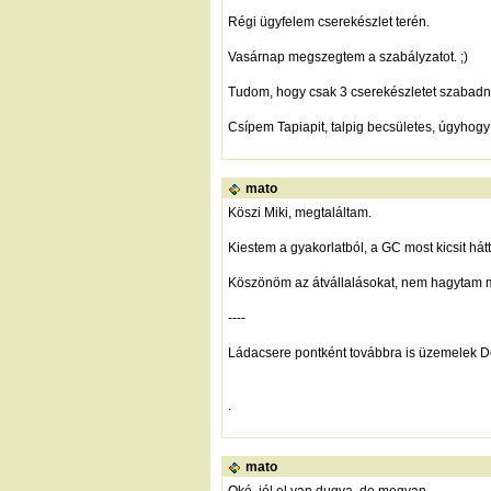
Régi ügyfelem cserekészlet terén.
Vasárnap megszegtem a szabályzatot. ;)
Tudom, hogy csak 3 cserekészletet szabadna
Csípem Tapiapit, talpig becsületes, úgyhogy á
mato
Köszi Miki, megtaláltam.
Kiestem a gyakorlatból, a GC most kicsit hátt
Köszönöm az átvállalásokat, nem hagytam m
----
Ládacsere pontként továbbra is üzemelek 
.
mato
Oké, jól el van dugva, de megvan.