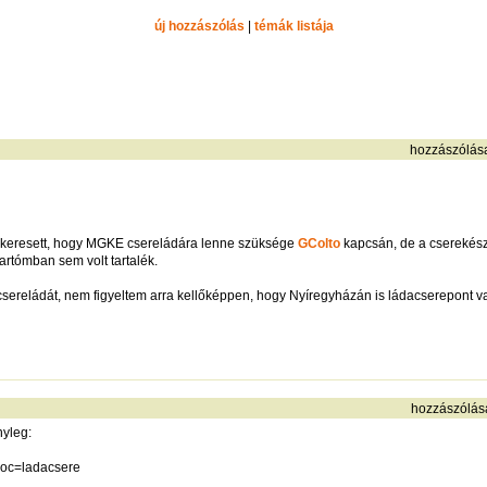
új hozzászólás
|
témák listája
hozzászólás
megkeresett, hogy MGKE csereládára lenne szüksége
GColto
kapcsán, de a cserekés
tómban sem volt tartalék.
csereládát, nem figyeltem arra kellőképpen, hogy Nyíregyházán is ládacserepont v
hozzászólás
nyleg:
doc=ladacsere