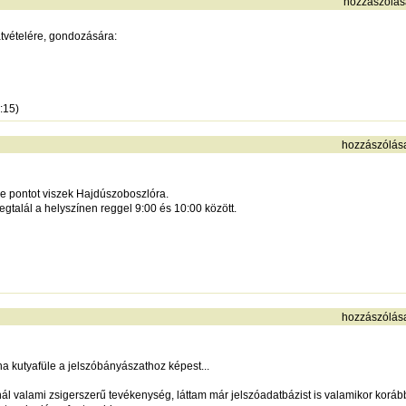
hozzászólás
átvételére, gondozására:
:15)
hozzászólás
e pontot viszek Hajdúszoboszlóra.
talál a helyszínen reggel 9:00 és 10:00 között.
hozzászólás
a kutyafüle a jelszóbányászathoz képest...
nál valami zsigerszerű tevékenység, láttam már jelszóadatbázist is valamikor koráb