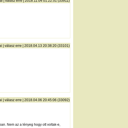
ai
|
válasz erre
| 2018.11.04 01:22:51 (33911)
ai
|
válasz erre
| 2018.04.13 20:38:20 (33101)
ai
|
válasz erre
| 2018.04.06 20:45:06 (33092)
ban. Nem az a lényeg hogy ott voltak-e,