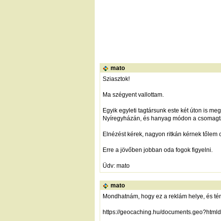
mato
Sziasztok!
Ma szégyent vallottam.
Egyik egyleti tagtársunk este két úton is 
Nyíregyházán, és hanyag módon a csomagtar
Elnézést kérek, nagyon ritkán kérnek tőlem 
Erre a jövőben jobban oda fogok figyelni.
Üdv: mato
mato
Mondhatnám, hogy ez a reklám helye, és té
https://geocaching.hu/documents.geo?html