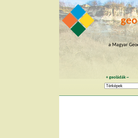
geo
a Magyar Geoc
+
geoládák
~