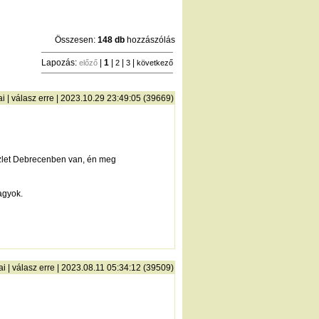
Összesen:
148 db
hozzászólás
Lapozás:
|
1
|
|
|
előző
2
3
következő
ai
|
válasz erre
| 2023.10.29 23:49:05 (39669)
zlet Debrecenben van, én meg
agyok.
ai
|
válasz erre
| 2023.08.11 05:34:12 (39509)