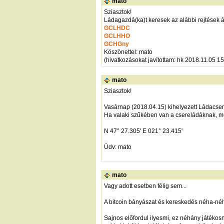
mato
Sziasztok!
Ládagazdá(ka)t keresek az alábbi rejtések 
GCLHDC
GCLHHO
GCHGny
Köszönettel: mato
(hivatkozásokat javítottam: hk 2018.11.05 15
mato
Sziasztok!
Vasárnap (2018.04.15) kihelyezett Ládacser
Ha valaki szűkében van a csereládáknak, meg
N 47° 27.305' E 021° 23.415'
Üdv: mato
mato
Vagy adott esetben félig sem...
A bitcoin bányászat és kereskedés néha-néh
Sajnos előfordul ilyesmi, ez néhány játékos