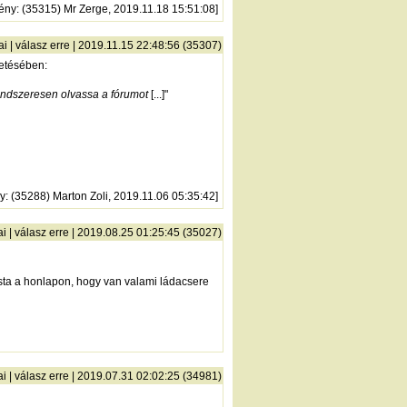
ény
: (35315) Mr Zerge, 2019.11.18 15:51:08]
ai
|
válasz erre
| 2019.11.15 22:48:56 (35307)
vetésében:
rendszeresen olvassa a fórumot
[...]"
y
: (35288) Marton Zoli, 2019.11.06 05:35:42]
ai
|
válasz erre
| 2019.08.25 01:25:45 (35027)
asta a honlapon, hogy van valami ládacsere
ai
|
válasz erre
| 2019.07.31 02:02:25 (34981)