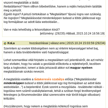
viszont megtalálták a ládát.
Nettaláltamot?
Nem otthon bíbebelődve, hanem a rejtés helyszínén találták
meg a jelszót.
Egyéb logot?
A jelszó birtokában a "Megtaláltam" típusú logra van szükség.
Ne logoljon?
Megtalálásodat mindenképpen tudasd a többi játékossal egy
log formájában az adott láda weboldalán...
Van-e más lehetőség a felsoroltakon kívül?
[
előzmény
: (29235) Attibati, 2015.10.24 16:56:19]
KoLa
hozzászólásai
|
válasz erre
| 2015.10.24 15:03:59 (29234)
Szerintem az esetek többségében nem az értelmi képességgel lehet baj,
hanem a láda továbbvitelére való hajlandósággal.
Lehet szemantikai vitát folytatni a
megtaláltam
szó jelentéséről, de azt nehéz
lesz elvitatni, hogy ha valaki a geoládát előkotorta a rejtekhelyről, kezében
tartja a logbookot, ismeri a láda jelszavát akkor ezt
magyar nyelven
megtalálásnak szokás nevezni.
A megtalálás esetére a
ládakeresés szabálya
előírja ("
Megtalálásodat
mindenképpen
tudasd a többi játékossal egy log formájában az adott láda
weboldalán...
") a bejelentést. Ezek szerint a mozgóláda - továbbvitel nélküli -
logolása nem számít szabálytalannak, tehát a szóban forgó tevékenységet
felesleges (a fórummoderátor által szerencsére már törölt trágár stílusban)
kritizálni.
(Hozzáteszem, hogy nekem a megtalálás kötelező logolása sem