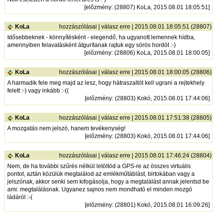
[
előzmény
: (28807) KoLa, 2015.08.01 18:05:51]
KoLa
hozzászólásai
|
válasz erre
| 2015.08.01 18:05:51 (28807)
Idősebbeknek - könnyítésként - elegendő, ha ugyanott lemennek hídba,
amennyiben felavatásként átgurítanak rajtuk egy sörös hordót :-)
[
előzmény
: (28806) KoLa, 2015.08.01 18:00:05]
KoLa
hozzászólásai
|
válasz erre
| 2015.08.01 18:00:05 (28806)
A harmadik fele meg majd az lesz, hogy hátraszaltót kell ugrani a rejtekhely
felett :-) vagy inkább :-((
[
előzmény
: (28803) Kokó, 2015.08.01 17:44:06]
KoLa
hozzászólásai
|
válasz erre
| 2015.08.01 17:51:38 (28805)
A mozgatás nem jelszó, hanem tevékenység!
[
előzmény
: (28803) Kokó, 2015.08.01 17:44:06]
KoLa
hozzászólásai
|
válasz erre
| 2015.08.01 17:46:24 (28804)
Nem, de ha további szűrés nélkül letöltöd a GPS-re az összes virtuális
pontot, aztán közülük megtalálod az emlékműtáblást, birtokában vagy a
jelszónak, akkor senki sem kifogásolja, hogy a megtalálást annak jelentsd be
ami: megtalálásnak. Ugyanez sajnos nem mondható el minden mozgó
ládáról :-(
[
előzmény
: (28801) Kokó, 2015.08.01 16:09:26]