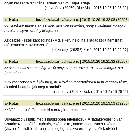
olyan kesser rejtett utána, akinek már volt saját ládája.
[
előzmény
: (29259) Blue Mali, 2015.10.26 19:35:39]
KoLa
hozzászólásai
|
válasz erre
| 2015.10.26 19:32:08 (29258)
>>
Remélem tudsz ajánlást adni arra vonatkozóan, hogy a kivételes mozgók
esetére milyen szabály íródjon.
<<
Az összes - ezzel kapcsolatos - vita elkerülhető, ha a ládagazda nem írhat
elő továbbviteli kötelezettséget.
[
előzmény
: (29252) Kokó, 2015.10.25 15:52:57]
KoLa
hozzászólásai
|
válasz erre
| 2015.10.26 19:21:32 (29257)
>>
Akinek nincs képessége az új hely meghatározására, az ne akarja ezt a
"pontot".
<<
Akik csoportosan találják meg, de a továbbköltöztetésben nem vesznek részt,
ők miért is kaphatják meg a pontot?
[
előzmény
: (29253) Kokó, 2015.10.25 16:20:11]
KoLa
hozzászólásai
|
válasz erre
| 2015.10.26 19:13:53 (29256)
>>A "ládakeresés" nem tér ki a mozgók esetére...<<
Ugyanazt olvassuk, mégis másképpen értelmezzük. A "ládakeresés" olyan
szabályozás (előírás, ajánlás, elvárás stb.) amelyik nem ismer kivételt
(viszont felszólító módban lett megfogalmazva és a nyomaték kedvéért