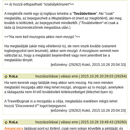
>>
írj hozzá elfogadható "szabálykönyvet"
<<
A meglévők mellé egy új logtípus lehetne a "
Továbbvittem
". Aki "csak"
megtalálta, az bejegyezheti a
Megtaláltam
-ot (mert az megtörtént), aki meg
tovább is költözteti, az bejegyezheti mindkettőt. ("
Továbbvittem
"-et csak a
láda új összrendezőinek megadása után.)
>>"
Ha nem kell mozognia akkor nem mozgó.
"<<
Ha megtalálják (akár még véletlenül is), de nem viszik tovább (valamint
logbejegyzést sem tesznek), akkor sem mozgó. A mozgáson semmit nem
változtat az, hogy a megtaláló bejelentheti vagy nem jelentheti be a
megtalálás tényét.
[
előzmény
: (29262) Kokó, 2015.10.26 20:04:33]
KoLa
hozzászólásai
|
válasz erre
| 2015.10.26 20:29:03 (29264)
Ha nem keresik vagy találják meg akkor sem mozog. Ha nem minden
megtaláló mozgatja attól még lehet mozgó, ahogyan az is mozgó, amelyikre
a ládagazda nem írt elő továbbviteli kötelezettséget (létezhet ilyen is).
A TravelBugnak is a mozgatás a célja, megtalálás esetében mégis lehet
hozzá "
Discovered it"
" logot bejegyezni.
[
előzmény
: (29262) Kokó, 2015.10.26 20:04:33]
KoLa
hozzászólásai
|
válasz erre
| 2015.10.26 19:49:43 (29260)
Amancsics
ládáival pont ez történt, csak nem sokan követték a példáját, és