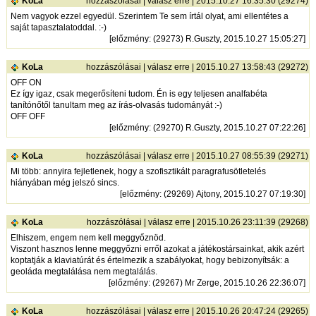
KoLa
hozzászólásai
|
válasz erre
| 2015.10.27 16:35:30 (29274)
Nem vagyok ezzel egyedül. Szerintem Te sem írtál olyat, ami ellentétes a
saját tapasztalatoddal. :-)
[
előzmény
: (29273) R.Guszty, 2015.10.27 15:05:27]
KoLa
hozzászólásai
|
válasz erre
| 2015.10.27 13:58:43 (29272)
OFF ON
Ez így igaz, csak megerősíteni tudom. Én is egy teljesen analfabéta
tanítónőtől tanultam meg az írás-olvasás tudományát :-)
OFF OFF
[
előzmény
: (29270) R.Guszty, 2015.10.27 07:22:26]
KoLa
hozzászólásai
|
válasz erre
| 2015.10.27 08:55:39 (29271)
Mi több: annyira fejletlenek, hogy a szofisztikált paragrafusötletelés
hiányában még jelszó sincs.
[
előzmény
: (29269) Ajtony, 2015.10.27 07:19:30]
KoLa
hozzászólásai
|
válasz erre
| 2015.10.26 23:11:39 (29268)
Elhiszem, engem nem kell meggyőznöd.
Viszont hasznos lenne meggyőzni erről azokat a játékostársainkat, akik azért
koptatják a klaviatúrát és értelmezik a szabályokat, hogy bebizonyítsák: a
geoláda megtalálása nem megtalálás.
[
előzmény
: (29267) Mr Zerge, 2015.10.26 22:36:07]
KoLa
hozzászólásai
|
válasz erre
| 2015.10.26 20:47:24 (29265)