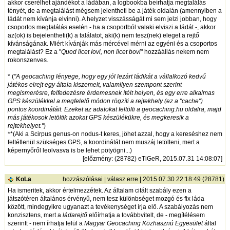
akkor cserélhet ajándékot a ládában, a logbookba beírhatja megtalálás
tényét, de a megtalálást mégsem jelentheti be a játék oldalán (amennyiben a
ládát nem kívánja elvinni). A helyzet visszásságát mi sem jelzi jobban, hogy
csoportos megtalálás esetén - ha a csoportból valaki elviszi a ládát -, akkor
az(ok) is bejelentheti(k) a találatot, aki(k) nem tesz(nek) eleget a rejtő
kívánságának. Miért kívánják más mércével mérni az egyéni és a csoportos
megtalálást? Ez a "
Quod licet Iovi, non licet bovi
" hozzáállás nekem nem
rokonszenves.
* (
"A geocaching lényege, hogy egy jól lezárt ládikát a vállalkozó kedvű
játékos elrejt egy általa kiszemelt, valamilyen szempont szerint
megismerésre, felfedezésre érdemesnek ítélt helyen, és egy erre alkalmas
GPS készülékkel a megfelelő módon rögzíti a rejtekhely (ez a "cache")
pontos koordinátáit. Ezeket az adatokat feltölti a geocaching.hu oldalra, majd
más játékosok letöltik azokat GPS készülékükre, és megkeresik a
rejtekhelyet."
)
**(Aki a Scirpus genus-on nodus-t keres, jöhet azzal, hogy a kereséshez nem
feltétlenül szükséges GPS, a koordinátát nem muszáj letölteni, mert a
képernyőről leolvasva is be lehet pötyögni...)
[
előzmény
: (28782) eTiGeR, 2015.07.31 14:08:07]
KoLa
hozzászólásai
|
válasz erre
| 2015.07.30 22:18:49 (28781)
Ha ismeritek, akkor értelmezzétek. Az általam citált szabály ezen a
játszótéren általános érvényű, nem tesz különbséget mozgó és fix láda
között, mindegyikre ugyanazt a tevékenységet írja elő. A szabályozás nem
konzisztens, mert a
ládarejtő
előírhatja a továbbvitelt, de - megítélésem
szerintt - nem írhatja felül a
Magyar Geocaching Közhasznú Egyesület
által