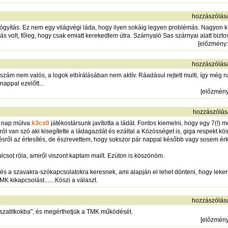
hozzászólás
yógyítás. Ez nem egy világvégi láda, hogy ilyen sokáig legyen problémás. Nagyon k
s volt, főleg, hogy csak emiatt kerekedtem útra. Szárnyaló Sas szárnyai alatt bizt
[
előzmény
hozzászólás
fonszám nem valós, a logok elbírálásában nem aktív. Ráadásul rejtett multi, így m
appal ezelőtt...
[
előzmén
hozzászólás
6 nap múlva
k3cs0
játékostársunk javította a ládát. Fontos kiemelni, hogy egy 7(!)
król van szó aki kisegítette a ládagazdát és ezáltal a Közösséget is, giga respekt k
ésről az értesítés, de észrevettem, hogy sokszor pár nappal később vagy sosem érk
lcsot róla, amiről viszont kaptam mailt. Ezúton is köszönöm.
 és a szavakra-szókapcsolatokra keresnek, ami alapján el lehet dönteni, hogy lek
 kikapcsolást.......Köszi a választ.
hozzászólás
isszatitkokba", és megérthetjük a TMK működését.
[
előzmén