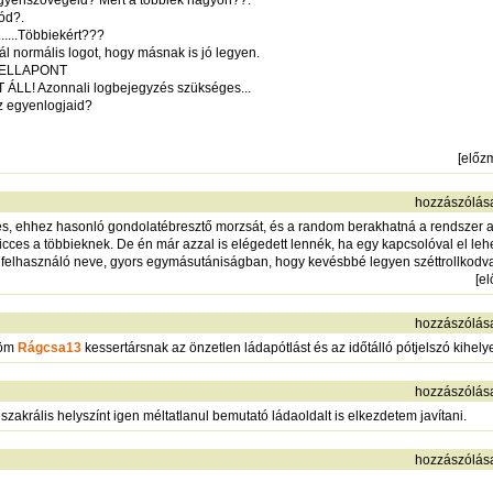
ód?.
....Többiekért???
jál normális logot, hogy másnak is jó legyen.
 #KELLAPONT
LL! Azonnali logbejegyzés szükséges...
z egyenlogjaid?
[
előz
hozzászólás
, ehhez hasonló gondolatébresztő morzsát, és a random berakhatná a rendszer a "
cces a többieknek. De én már azzal is elégedett lennék, ha egy kapcsolóval el lehe
 felhasználó neve, gyors egymásutániságban, hogy kevésbbé legyen széttrollkodva
[
e
hozzászólás
nöm
Rágcsa13
kessertársnak az önzetlen ládapótlást és az időtálló pótjelszó kihelye
hozzászólás
 szakrális helyszínt igen méltatlanul bemutató ládaoldalt is elkezdetem javítani.
hozzászólás