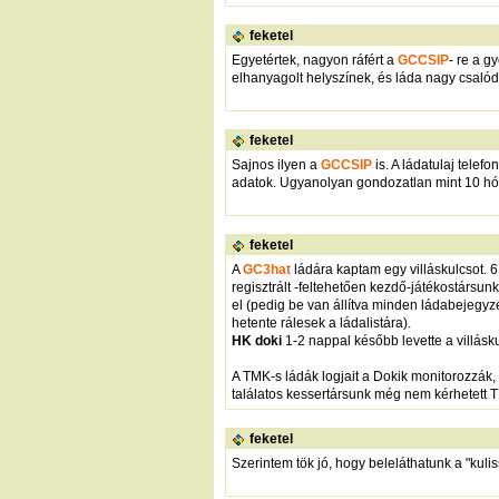
feketel
Egyetértek, nagyon ráfért a
GCCSIP
- re a g
elhanyagolt helyszínek, és láda nagy csalódá
feketel
Sajnos ilyen a
GCCSIP
is. A ládatulaj tele
adatok. Ugyanolyan gondozatlan mint 10 hón
feketel
A
GC3hat
ládára kaptam egy villáskulcsot. 
regisztrált -feltehetően kezdő-játékostársun
el (pedig be van állítva minden ládabejegyz
hetente rálesek a ládalistára).
HK doki
1-2 nappal később levette a villásku
A TMK-s ládák logjait a Dokik monitorozzák,
találatos kessertársunk még nem kérhetett TMK
feketel
Szerintem tök jó, hogy beleláthatunk a "kul