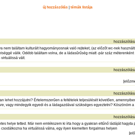
új hozzászólás
|
témák listája
hozzászólás
a nem találtam kulturált hagyományosnak való rejteket, (az előzőt wc-nek használtá
iséggé válik. Odébb találtam volna, de a ládasűrűség miatt -pár száz méterenként
virtuálissá vált.
hozzászólás
[
előzm
hozzászólás
yan lehet hozzájutni? Értelemszerűen a feltételek teljesülését követően, amennyi
désre, vagy mindegyik egyedi és a ládagazdával szükséges egyeztetni? Köszönöm a 
hozzászólás
etes helye tetted. Már nem emlékszem ki írta hogy a gyakran eltűnő ládáját hagyta
m csodálkozna ha virtuálissá válna, egy ilyen kiemelten forgalmas helyen
[
el