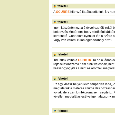
feketel
A
GCURRE
hiányzó ládáját pótoltuk, így nem
feketel
Igen, köszönöm ezt a 2 évvel ezelőtti rejtő
bejegyzés.Megértem, hogy minőségi ládaélmén
kereshető. Gondolom ilyenkor lép a színre a 
Vagy van valami különleges szabály erre?
feketel
Indultunk volna a
GCHHTK
-ra de a ládaold
rejtő telefonszáma nem tűnik valósnak, mint 
kesser-gyógyítás a mint az örömteli megtal
feketel
Ez egy klassz helyen lévő szuper kis láda,
megtaláltuk a méteres szúrós dzsindzsásban 
voltak, de a zárt lombkorona sem segített..
véletlen megtalálás esélye igen alacsony, m
feketel