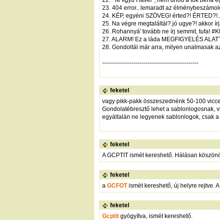
23. 404 error.. lemaradt az élménybeszámol
24. KÉP, egyéni SZÖVEG! érted?! ÉRTED?!...
25. Na végre megtaláltál?.jó ugye?! akkor ír
26. Rohannyá' tovább ne írj semmit, tufa!
27. ALARM! Ez a láda MEGFIGYELÉS ALATT Á
28. Gondoltál már arra, milyen unalmasak a
-------------------------------------------------
feketel
vagy pikk-pakk összeszednénk 50-100 vicces
Gondolatébresztő lehet a sablonlogosnak, vi
egyáltalán ne legyenek sablonlogok, csak a
feketel
A GCPTIT ismét kereshető. Hálásan köszö
feketel
a
GCFOT
ismét kereshető, új helyre rejtve. A
feketel
Gcptit
gyógyítva, ismét kereshető.