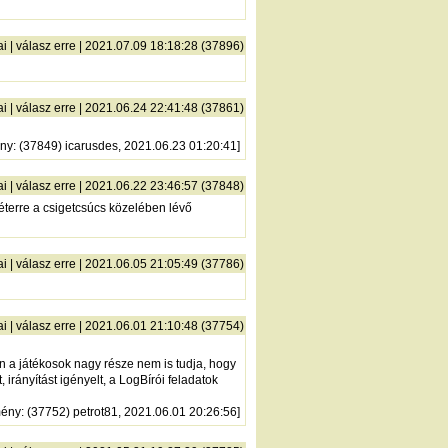
ai
|
válasz erre
| 2021.07.09 18:18:28 (37896)
ai
|
válasz erre
| 2021.06.24 22:41:48 (37861)
ny
: (37849) icarusdes, 2021.06.23 01:20:41]
ai
|
válasz erre
| 2021.06.22 23:46:57 (37848)
éterre a csigetcsúcs közelében lévő
ai
|
válasz erre
| 2021.06.05 21:05:49 (37786)
ai
|
válasz erre
| 2021.06.01 21:10:48 (37754)
en a játékosok nagy része nem is tudja, hogy
irányítást igényelt, a LogBírói feladatok
mény
: (37752) petrot81, 2021.06.01 20:26:56]