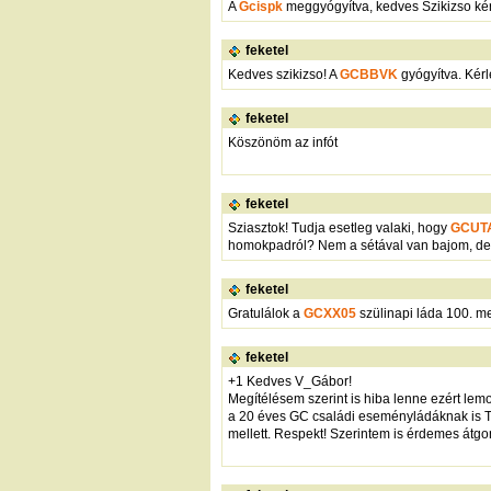
A
Gcispk
meggyógyítva, kedves Szikizso kérl
feketel
Kedves szikizso! A
GCBBVK
gyógyítva. Kérl
feketel
Köszönöm az infót
feketel
Sziasztok! Tudja esetleg valaki, hogy
GCUT
homokpadról? Nem a sétával van bajom, de 
feketel
Gratulálok a
GCXX05
szülinapi láda 100. m
feketel
+1 Kedves V_Gábor!
Megítélésem szerint is hiba lenne ezért lemo
a 20 éves GC családi eseményládáknak is Te v
mellett. Respekt! Szerintem is érdemes átg