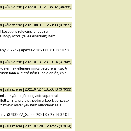
ai
|
válasz erre
| 2022.01.01 21:36:02 (38288)
m.
ai
|
válasz erre
| 2021.08.01 16:58:03 (37955)
l később is releváns lehet ez a
s, hogy azóta (teljes értékűen) nem
ény
: (37949) Apexsek, 2021.08.01 13:58:53]
ai
|
válasz erre
| 2021.07.31 23:19:14 (37945)
de ennek ellenére nincs betegre állítva. A
ben több a jelszó nélküli bejelentés, és a
ai
|
válasz erre
| 2021.07.27 18:50:43 (37933)
nt amikor nyár elején negyedmagammal
tt túrni a területet, pedig a koo-k pontosak
z itt lévő ösvények nem állandóak és a
ény
: (37932) V_Gabor, 2021.07.27 16:37:01]
ai
|
válasz erre
| 2021.07.20 16:02:26 (37914)