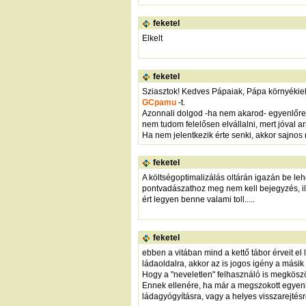
feketel
Elkelt
feketel
Sziasztok! Kedves Pápaiak, Pápa környékiek,
GCpamu
-t.
Azonnali dolgod -ha nem akarod- egyenlőre ne
nem tudom felelősen elvállalni, mert jóval a
Ha nem jelentkezik érte senki, akkor sajnos
feketel
A költségoptimalizálás oltárán igazán be leh
pontvadászathoz meg nem kell bejegyzés, ill
ért legyen benne valami toll.....
feketel
ebben a vitában mind a kettő tábor érveit e
ládaoldalra, akkor az is jogos igény a másik
Hogy a "neveletlen" felhasználó is megköszö
Ennek ellenére, ha már a megszokott egyenl
ládagyógyításra, vagy a helyes visszarejtésre