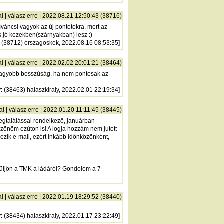
ai
|
válasz erre
| 2022.08.21 12:50:43 (38716)
íváncsi vagyok az új pontotokra, mert az
os jó kezekben(szárnyakban) lesz :)
: (38712) orszagoskek, 2022.08.16 08:53:35]
ai
|
válasz erre
| 2022.02.02 20:01:21 (38464)
ég nagyobb bosszúság, ha nem pontosak az
y
: (38463) halaszkiraly, 2022.02.01 22:19:34]
ai
|
válasz erre
| 2022.01.20 11:11:45 (38445)
 megtalálással rendelkező, januárban
öszönöm ezúton is! A logja hozzám nem jutott
ezik e-mail, ezért inkább időnközönként,
erüljön a TMK a ládáról? Gondolom a 7
ai
|
válasz erre
| 2022.01.19 18:29:52 (38440)
y
: (38434) halaszkiraly, 2022.01.17 23:22:49]