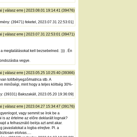
ai
|
válasz erre
| 2023.08.01 19:14:41 (39476)
zmény
: (39471) feketel, 2023.07.31 22:53:01]
ai
|
válasz erre
| 2023.07.31 22:53:01 (39471)
a megtalálásokat kell bezsebelned. :))) . Én
 gondozásba vegye.
ai
|
válasz erre
| 2023.05.25 10:25:40 (39366)
an toll/bélyegző/matrica stb. A
n minőségi, mint hogy a teljes költség 30%-
ny
: (39331) Bakszakáll, 2023.05.20 19:36:09]
ai
|
válasz erre
| 2023.04.27 15:34:47 (39176)
egyenlogot, vagy semmit se írok be a
i is az értelme az előre deklarált lognak?
d a felhasználó beírja azt amit akar.
avaslatokat a logba elrejtve. Pl. a
iztosan elolvas.....