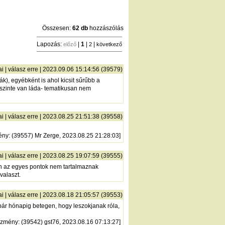
Összesen:
62 db
hozzászólás
Lapozás:
|
1
|
|
előző
2
következő
ai
|
válasz erre
| 2023.09.06 15:14:56 (39579)
k), egyébként is ahol kicsit sűrűbb a
 szinte van láda- tematikusan nem
ai
|
válasz erre
| 2023.08.25 21:51:38 (39558)
ény
: (39557) Mr Zerge, 2023.08.25 21:28:03]
ai
|
válasz erre
| 2023.08.25 19:07:59 (39555)
ben az egyes pontok nem tartalmaznak
valaszt.
ai
|
válasz erre
| 2023.08.18 21:05:57 (39553)
 pár hónapig betegen, hogy leszokjanak róla,
őzmény
: (39542) gst76, 2023.08.16 07:13:27]