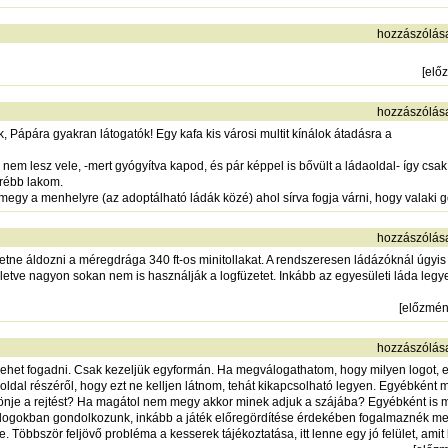
hozzászólás
[
elő
hozzászólás
 Pápára gyakran látogatók! Egy kafa kis városi multit kínálok átadásra a
m lesz vele, -mert gyógyítva kapod, és pár képpel is bővült a ládaoldal- így csak 
rrébb lakom.
 megy a menhelyre (az adoptálható ládák közé) ahol sírva fogja várni, hogy valaki
hozzászólás
etne áldozni a méregdrága 340 ft-os minitollakat. A rendszeresen ládázóknál úgyis v
etve nagyon sokan nem is használják a logfüzetet. Inkább az egyesületi láda legye
[
előzmé
hozzászólás
l lehet fogadni. Csak kezeljük egyformán. Ha megválogathatom, hogy milyen logot, 
 oldal részéről, hogy ezt ne kelljen látnom, tehát kikapcsolható legyen. Egyébként m
nje a rejtést? Ha magátol nem megy akkor minek adjuk a szájába? Egyébként is maj
ogokban gondolkozunk, inkább a játék előregördítése érdekében fogalmaznék meg j
. Többször feljövő probléma a kesserek tájékoztatása, itt lenne egy jó felület, amit b