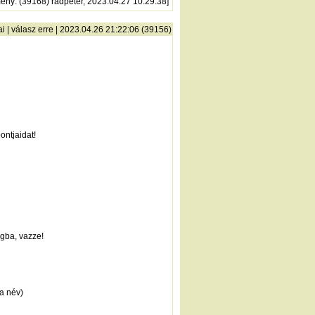
mény
: (39168) radpeter, 2023.04.27 10:29:38]
ai
|
válasz erre
| 2023.04.26 21:22:06 (39156)
ontjaidat!
ogba, vazze!
a név)