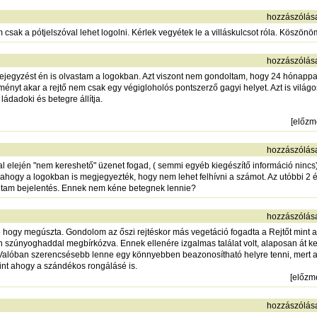
hozzászólás
 csak a pótjelszóval lehet logolni. Kérlek vegyétek le a villáskulcsot róla. Köszönö
hozzászólás
i bejegyzést én is olvastam a logokban. Azt viszont nem gondoltam, hogy 24 hónappa
yt akar a rejtő nem csak egy végigloholós pontszerző gagyi helyet. Azt is világo
ládadoki és betegre állítja.
[
előzm
hozzászólás
al elején "nem kereshető" üzenet fogad, ( semmi egyéb kiegészítő információ nincs) 
ahogy a logokban is megjegyezték, hogy nem lehet felhívni a számot. Az utóbbi 2 év
áltam bejelentés. Ennek nem kéne betegnek lennie?
hozzászólás
 jó hogy megúszta. Gondolom az őszi rejtéskor más vegetáció fogadta a Rejtőt mi
szúnyoghaddal megbírkózva. Ennek ellenére izgalmas találat volt, alaposan át kelle
.. Valóban szerencsésebb lenne egy könnyebben beazonosítható helyre tenni, mert a
int ahogy a szándékos rongálásé is.
[
előzm
hozzászólás