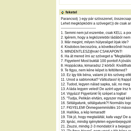
feketel
Parancsolj :) egy pár szösszenet, összecsapv
Lehet megköpködni a szöveget:)) de csak ann
------------------------------
1. Semmi nem jut eszembe, csak KELL a pon
2. Igérem, hogy a legközelebbi ládából nem n
3. Már megint, milyen hülyeséget írjak ide?
4. Kisdobos becsszóra, a következőnél hoz
5. MINDENTLESZ@rok! CSAKAPONT!
6. Ha át mered írni az szöveget a "Megtalál
7. Figyelem! Most buktál 100 pontot! A jóvá
8. Hoppácska, kimaradsz 2 körből. Kiválthato
9. Te figyu, nem kéne képet is feltöltened?
10. Ez így tök béna, valami jó kis szöveg elfé
11. Unod a sablonokat? Változtass! írj frap
12. Tudod, legyen nálad sapka, sál, no meg si
13. A láda legyen veled! De azért ugye írsz
14. Vigyázz! Figyelünk! Írj szépet a logba!
15. "Tudja, Pelikán elvtárs, egyszer majd kér
16. Sétálgatunk, sétálgatunk?! Normális logot
17. FIGYELEM! Önmegsemmísítés 10 másodper
18. Hallóka, a kép lemaradt!
19. Tök jó, hogy megtaláltál, kafa vagy! De a
20. Ignác, mindig igénytelen egyenbejegyzé
21. Zsuzsi, mindig 2-3 mondatot ír a bejegy
22. "Te figyu Haver", nem unod a tök béna 