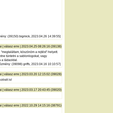
mény
: (39150) bigmick, 2023.04.26 14:39:55]
ai
|
válasz erre
| 2023.04.25 08:26:16 (39138)
megtaláltam, köszönöm a rejtést"-helyett.
tne tüntetni a sablonlogokat, vagy
 a ládaoldal.
lőzmény
: (39098) griffs, 2023.04.16 10:10:57]
ai
|
válasz erre
| 2023.03.20 12:15:02 (39028)
zését is!
ai
|
válasz erre
| 2023.03.17 20:43:45 (39020)
ai
|
válasz erre
| 2022.10.29 14:15:16 (38791)