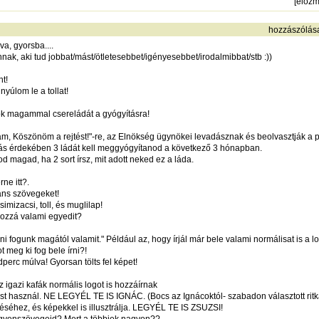
[
előz
hozzászólás
a, gyorsba....
ak, aki tud jobbat/mást/ötletesebbet/igényesebbet/irodalmibbat/stb :))
t!
yúlom le a tollat!
ok magammal csereládát a gyógyításra!
tam, Köszönöm a rejtést!"-re, az Elnökség ügynökei levadásznak és beolvasztják a p
írás érdekében 3 ládát kell meggyógyítanod a következő 3 hónapban.
d magad, ha 2 sort írsz, mit adott neked ez a láda.
rne itt?.
páns szövegeket!
mizacsi, toll, és muglilap!
 hozzá valami egyedit?
ni fogunk magától valamit." Például az, hogy írjál már bele valami normálisat is a l
 meg ki fog bele írni?!
c múlva! Gyorsan tölts fel képet!
z igazi kafák normális logot is hozzáírnak
st használ. NE LEGYÉL TE IS IGNÁC. (Bocs az Ignácoktól- szabadon választott ritk
zéséhez, és képekkel is illusztrálja. LEGYÉL TE IS ZSUZSI!
egyenszövegeid? Mert a többiek nagyon??.