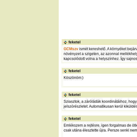
feketel
GCMszv
ismét kereshető. A környéket bejárv
növényzet a szigeten, az azonnal mellékhely
kapcsolódott volna a helyszínhez. Így sajnos 
feketel
Köszönöm:)
feketel
Sziasztok, a záróládák koordinátáihoz, hog
jelszórészletet. Automatikusan kerül kikül
feketel
Emlékszem a rejtésre, igen forgalmas de ötl
csak utána élesztette újra. Persze senki ne