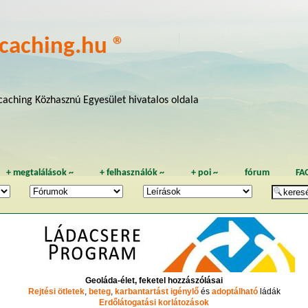
caching.hu ®
aching Közhasznú Egyesület hivatalos oldala
+
megtalálások
~
+
felhasználók
~
+
poi
~
fórum
FA
Geoláda-élet, feketel hozzászólásai
Rejtési ötletek
,
beteg
,
karbantartást igénylő
és
adoptálható
ládák
Erdőlátogatási korlátozások