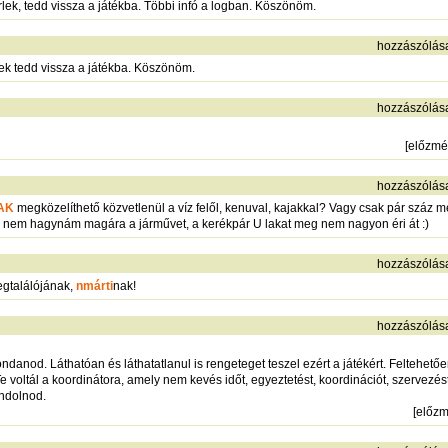
ek, tedd vissza a játékba. Többi infó a logban. Köszönöm.
hozzászólás
ek tedd vissza a játékba. Köszönöm.
hozzászólás
[
előzmé
hozzászólás
AK
megközelíthető közvetlenül a víz felől, kenuval, kajakkal? Vagy csak pár száz m
nem hagynám magára a járművet, a kerékpár U lakat meg nem nagyon éri át :)
hozzászólás
egtalálójának,
nmárti
nak!
hozzászólás
ndanod. Láthatóan és láthatatlanul is rengeteget teszel ezért a játékért. Feltehető
oltál a koordinátora, amely nem kevés időt, egyeztetést, koordinációt, szervezést, 
ondolnod.
[
előz