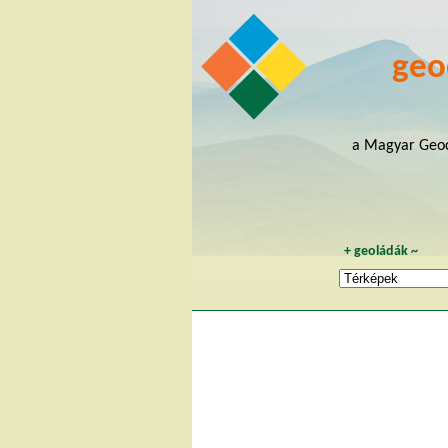
geo
a Magyar Geoc
+
geoládák
~