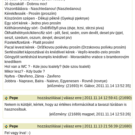
Jó éjszakát! - Dobrou noc!
Viszontlátásra - Naschledanou! (Naszledanou)
Kérek/tessék - Prosím (proszím)
Köszönöm szépen - Děkuji pěkně (Gyekuji pjeknye)
Egy sört kérek - Jedno pivo prosím
Két/három/négy sört - Dvě/tři/čtyři piva (dvje, trzsi, stirzsi piva)
Öt/hat/hét/nyolc/kilenc/tíz sört - pět, šest, sedm, osm devět, deset piv (pjet,
seszt, szedum, oszum, devjet, deszet piv)
Fizetek/fizetünk - Platit prosím!
Pacal levest kérek - Dršťkovou polévku prosím (Drzskovou polívku prosím)
Sertéssültet káposztával és knédlivel kérek - Vepřo-knedlo-zelo prosím
Göngyölt sertéshúst krumplis knédlivel - Moravského vrabce s bramborovým
knedlíkem
Hol van a WC ? - Kde jsou toalety? (kde szou toaleti)
Mikor lesz? - Kdy bude ?
Nyitva - Otevřeno, Zárva - Zavřeno
Jobbra - Napravo, Balra - Nalevo, Egyenesen - Rovně (rovnye)
[
előzmény
: (21693) H. Gábor, 2011.11.14 13:52:35]
Pepe
hozzászólásai
|
válasz erre
| 2011.11.14 12:59:41 (21690)
Nekem is küldjél, kérlek, hogy az értékes információkat a tavaszi túrában is
hasznosítsuk.
[
előzmény
: (21689) magpet, 2011.11.14 12:53:26]
Pepe
hozzászólásai
|
válasz erre
| 2011.11.13 21:56:39 (21680)
Fel vagy írva! :-)