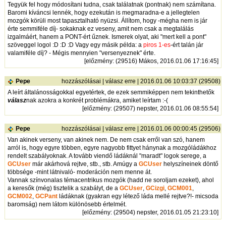
Tegyük fel hogy módosítani tudna, csak találatnak (pontnak) nem számítana.
Baromi kíváncsi lennék, hogy ezekután is megmaradna-e a jellegtelen
mozgók körüli most tapasztalható nyüzsi. Állítom, hogy -mégha nem is jár
érte semmiféle díj- sokaknak ez veseny, amit nem csak a megtalálás
izgalmáért, hanem a PONT-ért űznek. Ismerek olyat, aki "mert kell a pont"
szöveggel logol :D :D :D Vagy egy másik példa: a
piros 1-es
-ért talán jár
valamiféle díj? - Mégis mennyien "versenyeznek" érte.
[
előzmény
: (29516) Mákos, 2016.01.06 17:16:45]
Pepe
hozzászólásai
|
válasz erre
| 2016.01.06 10:03:37 (29508)
A leírt általánosságokkal egyetértek, de ezek semmiképpen nem tekinthetők
válasz
nak azokra a konkrét problémákra, amiket leírtam :-(
[
előzmény
: (29507) nepster, 2016.01.06 08:55:54]
Pepe
hozzászólásai
|
válasz erre
| 2016.01.06 00:00:45 (29506)
Van akinek verseny, van akinek nem. De nem csak erről van szó, hanem
arról is, hogy egyre többen, egyre nagyobb fittyet hánynak a mozgóládákhoz
rendelt szabályoknak. A tovább viendő ládáknál "maradt" logok serege, a
GCUser
már akárhová rejtve, stb., stb. Amúgy a
GCUser
helyszíneinek döntő
többsége -mint látnivaló- moderáción nem menne át.
Vannak színvonalas témacentrikus mozgók (hadd ne soroljam ezeket), ahol
a keresők (még) tisztelik a szabályt, de a
GCUser
,
GCizgi
,
GCM001
,
GCM002
,
GCPant
ládáknak (gyakran egy létező láda mellé rejtve?!- micsoda
baromság) nem látom különösebb értelmét.
[
előzmény
: (29504) nepster, 2016.01.05 21:23:10]