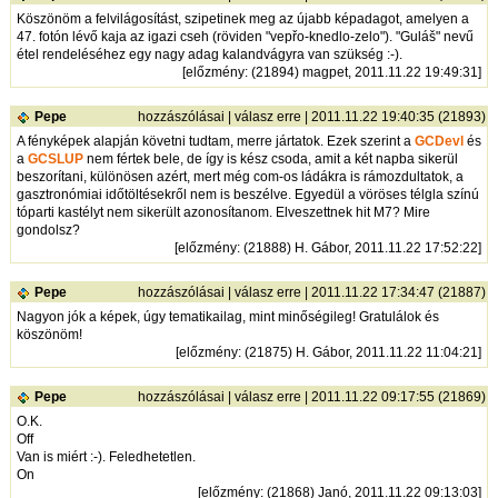
Köszönöm a felvilágosítást, szipetinek meg az újabb képadagot, amelyen a
47. fotón lévő kaja az igazi cseh (röviden "vepřo-knedlo-zelo"). "Guláš" nevű
étel rendeléséhez egy nagy adag kalandvágyra van szükség :-).
[
előzmény
: (21894) magpet, 2011.11.22 19:49:31]
Pepe
hozzászólásai
|
válasz erre
| 2011.11.22 19:40:35 (21893)
A fényképek alapján követni tudtam, merre jártatok. Ezek szerint a
GCDevl
és
a
GCSLUP
nem fértek bele, de így is kész csoda, amit a két napba sikerül
beszorítani, különösen azért, mert még com-os ládákra is rámozdultatok, a
gasztronómiai időtöltésekről nem is beszélve. Egyedül a vöröses télgla színú
tóparti kastélyt nem sikerült azonosítanom. Elveszettnek hit M7? Mire
gondolsz?
[
előzmény
: (21888) H. Gábor, 2011.11.22 17:52:22]
Pepe
hozzászólásai
|
válasz erre
| 2011.11.22 17:34:47 (21887)
Nagyon jók a képek, úgy tematikailag, mint minőségileg! Gratulálok és
köszönöm!
[
előzmény
: (21875) H. Gábor, 2011.11.22 11:04:21]
Pepe
hozzászólásai
|
válasz erre
| 2011.11.22 09:17:55 (21869)
O.K.
Off
Van is miért :-). Feledhetetlen.
On
[
előzmény
: (21868) Janó, 2011.11.22 09:13:03]