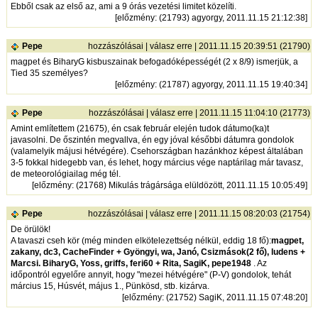
Ebből csak az első az, ami a 9 órás vezetési limitet közelíti.
[
előzmény
: (21793) agyorgy, 2011.11.15 21:12:38]
Pepe
hozzászólásai
|
válasz erre
| 2011.11.15 20:39:51 (21790)
magpet és BiharyG kisbuszainak befogadóképességét (2 x 8/9) ismerjük, a
Tied 35 személyes?
[
előzmény
: (21787) agyorgy, 2011.11.15 19:40:34]
Pepe
hozzászólásai
|
válasz erre
| 2011.11.15 11:04:10 (21773)
Amint említettem (21675), én csak február elején tudok dátumo(ka)t
javasolni. De őszintén megvallva, én egy jóval későbbi dátumra gondolok
(valamelyik májusi hétvégére). Csehországban hazánkhoz képest általában
3-5 fokkal hidegebb van, és lehet, hogy március vége naptárilag már tavasz,
de meteorológiailag még tél.
[
előzmény
: (21768) Mikulás trágársága elüldözött, 2011.11.15 10:05:49]
Pepe
hozzászólásai
|
válasz erre
| 2011.11.15 08:20:03 (21754)
De örülök!
A tavaszi cseh kör (még minden elkötelezettség nélkül, eddig 18 fő):
magpet,
zakany, dc3, CacheFinder + Gyöngyi, wa, Janó, Csizmások(2 fő), ludens +
Marcsi. BiharyG, Yoss, griffs, feri60 + Rita, SagiK, pepe1948
. Az
időpontról egyelőre annyit, hogy "mezei hétvégére" (P-V) gondolok, tehát
március 15, Húsvét, május 1., Pünkösd, stb. kizárva.
[
előzmény
: (21752) SagiK, 2011.11.15 07:48:20]