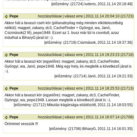
[
előzmény
: (21724) ludens, 2011.11.14 20:18:48]
Pepe
hozzászólásai
|
válasz erre
| 2011.11.14 20:04:10 (21723)
Akkor hát a tavaszi cseh kör (pillanatnyilag még minden elkötelezettség
nélkül): magpet, zakany, dc3, CacheFinder + Gyöngyi, wa, Janó,
Csizmások(2 fő), pepe1948. Ezzel az 1. busz már túl is csordult, azaz
indulhat a BiharyG járat is! :-).
[
előzmény
: (21719) Csizmások, 2011.11.14 19:37:36]
Pepe
hozzászólásai
|
válasz erre
| 2011.11.14 19:23:23 (21716)
Akkor hát a tavaszi kör (egyelőre): magpet, zakany, dc3, CacheFinder,
Gyöngyi, wa, Janó, pepe1948. Még egy hely, és megtelik a következő járat is
:-).
[
előzmény
: (21714) Janó, 2011.11.14 19:21:33]
Pepe
hozzászólásai
|
válasz erre
| 2011.11.14 18:25:53 (21713)
Akkor hát a tavaszi kör (egyelőre): magpet, zakany, dc3, CacheFinder,
Gyöngyi, wa, pepe1948. Lassan megtelik a következő járat is :-).
[
előzmény
: (21712) Mikulás trágársága elüldözött, 2011.11.14 18:03:55]
Pepe
hozzászólásai
|
válasz erre
| 2011.11.14 16:07:14 (21708)
Örömmel vesszük !!!
[
előzmény
: (21706) BiharyG, 2011.11.14 16:01:35]