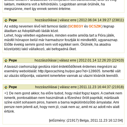
laktam, mekkorra volt a felhördülés. Legjobban annak örülnék, ha
megszünne, mert így ennek semmi értelme.
Pepe
hozzászólásai
|
válasz erre
| 2012.06.04 14:39:27 (23811)
Az eddig nevemen lévő két farmosi ládát (
GCBEGY
és
GCSZIK
) tegnap
átadtam az Adoptálható ládák közé.
Lehet, hogy véletlen egybeesés, minden esetre amióta tart a Flóra játék,
másfél hónapon belül már harmadszor fosztják ki mindkettőt, ugyanaznap.
Előtte évekig semmi gond nem volt egyikkel sem. Örülnék, ha akadna
közel(ebb) lakó vállalkozó, aki befogadná őket.
Pepe
hozzászólásai
|
válasz erre
| 2012.01.14 12:26:20 (22410)
A tavaszi csehországi geotúra iránt érdeklődőknek érdemes megnézni az
esemény weboldalát:
http://geocaching.hu/poi.geo?id=128605.
Ismertté vált
az utazás időpontja, valamint ismertetve vannak az utazni kívánók teendői.
Pepe
hozzászólásai
|
válasz erre
| 2011.11.23 16:44:37 (21918)
+1 De nem gond akkor, ha előre tudod, hogy mást fogsz kapni. A csehek nem
ismerik, pontosabban nem használnak a főzeshez őrölt paprikát, mártásaik
színe ezért sohasem piros, hanem a barna legkülönbözőbb árnyalatai. Ami
persze nem jelenti azt, hogy nem jó, csak nem az, amit mi az adott név alatt
értünk.
[
előzmény
: (21917) Belga, 2011.11.23 16:12:04]