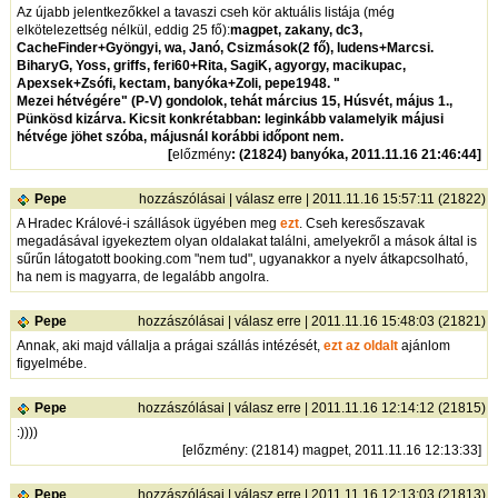
Az újabb jelentkezőkkel a tavaszi cseh kör aktuális listája (még
elkötelezettség nélkül, eddig 25 fő):
magpet, zakany, dc3,
CacheFinder+Gyöngyi, wa, Janó, Csizmások(2 fő), ludens+Marcsi.
BiharyG, Yoss, griffs, feri60+Rita, SagiK, agyorgy, macikupac,
Apexsek+Zsófi, kectam, banyóka+Zoli, pepe1948
. "
Mezei hétvégére" (P-V) gondolok, tehát március 15, Húsvét, május 1.,
Pünkösd kizárva. Kicsit konkrétabban: leginkább valamelyik májusi
hétvége jöhet szóba, májusnál korábbi időpont nem.
[
előzmény
: (21824) banyóka, 2011.11.16 21:46:44]
Pepe
hozzászólásai
|
válasz erre
| 2011.11.16 15:57:11 (21822)
A Hradec Králové-i szállások ügyében meg
ezt
. Cseh keresőszavak
megadásával igyekeztem olyan oldalakat találni, amelyekről a mások által is
sűrűn látogatott booking.com "nem tud", ugyanakkor a nyelv átkapcsolható,
ha nem is magyarra, de legalább angolra.
Pepe
hozzászólásai
|
válasz erre
| 2011.11.16 15:48:03 (21821)
Annak, aki majd vállalja a prágai szállás intézését,
ezt az oldalt
ajánlom
figyelmébe.
Pepe
hozzászólásai
|
válasz erre
| 2011.11.16 12:14:12 (21815)
:))))
[
előzmény
: (21814) magpet, 2011.11.16 12:13:33]
Pepe
hozzászólásai
|
válasz erre
| 2011.11.16 12:13:03 (21813)