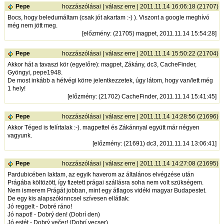
Pepe
hozzászólásai
|
válasz erre
| 2011.11.14 16:06:18 (21707)
Bocs, hogy beledumáltam (csak jót akartam :-) ). Viszont a google meghívó
még nem jött meg.
[
előzmény
: (21705) magpet, 2011.11.14 15:54:28]
Pepe
hozzászólásai
|
válasz erre
| 2011.11.14 15:50:22 (21704)
Akkor hát a tavaszi kör (egyelőre): magpet, Zákány, dc3, CacheFinder,
Gyöngyi, pepe1948.
De most inkább a hétvégi körre jelentkezzetek, úgy látom, hogy van/lett még
1 hely!
[
előzmény
: (21702) CacheFinder, 2011.11.14 15:41:45]
Pepe
hozzászólásai
|
válasz erre
| 2011.11.14 14:28:56 (21696)
Akkor Téged is felírtalak :-). magpettel és Zákánnyal együtt már négyen
vagyunk.
[
előzmény
: (21691) dc3, 2011.11.14 13:06:41]
Pepe
hozzászólásai
|
válasz erre
| 2011.11.14 14:27:08 (21695)
Pardubicében laktam, az egyik haverom az általános elvégzése után
Prágába költözött, így fizetett prágai szállásra soha nem volt szükségem.
Nem ismerem Prágát jobban, mint egy átlagos vidéki magyar Budapestet.
De egy kis alapszókinncsel szívesen ellátlak:
Jó reggelt - Dobré ráno!
Jó napot! - Dobrý den! (Dobrí den)
Jó estét - Dobrý večer! (Dobrí vecser)