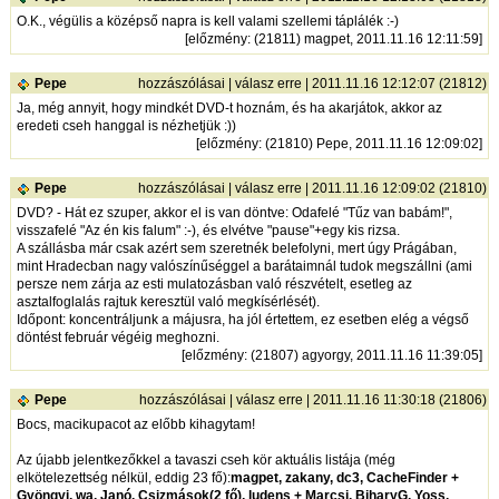
O.K., végülis a középső napra is kell valami szellemi táplálék :-)
[
előzmény
: (21811) magpet, 2011.11.16 12:11:59]
Pepe
hozzászólásai
|
válasz erre
| 2011.11.16 12:12:07 (21812)
Ja, még annyit, hogy mindkét DVD-t hoznám, és ha akarjátok, akkor az
eredeti cseh hanggal is nézhetjük :))
[
előzmény
: (21810) Pepe, 2011.11.16 12:09:02]
Pepe
hozzászólásai
|
válasz erre
| 2011.11.16 12:09:02 (21810)
DVD? - Hát ez szuper, akkor el is van döntve: Odafelé "Tűz van babám!",
visszafelé "Az én kis falum" :-), és elvétve "pause"+egy kis rizsa.
A szállásba már csak azért sem szeretnék belefolyni, mert úgy Prágában,
mint Hradecban nagy valószínűséggel a barátaimnál tudok megszállni (ami
persze nem zárja az esti mulatozásban való részvételt, esetleg az
asztalfoglalás rajtuk keresztül való megkísérlését).
Időpont: koncentráljunk a májusra, ha jól értettem, ez esetben elég a végső
döntést február végéig meghozni.
[
előzmény
: (21807) agyorgy, 2011.11.16 11:39:05]
Pepe
hozzászólásai
|
válasz erre
| 2011.11.16 11:30:18 (21806)
Bocs, macikupacot az előbb kihagytam!
Az újabb jelentkezőkkel a tavaszi cseh kör aktuális listája (még
elkötelezettség nélkül, eddig 23 fő):
magpet, zakany, dc3, CacheFinder +
Gyöngyi, wa, Janó, Csizmások(2 fő), ludens + Marcsi. BiharyG, Yoss,