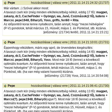
Pepe
hozzászólásai
|
válasz erre
| 2011.11.14 21:24:32 (21737)
Már vártam ;-) Szóval akkor most:
A tavaszi cseh kör (még minden elkötelezettség nélkül, eddig 17 fő):
magpet,
zakany, dc3, CacheFinder + Gyöngyi, wa, Janó, Csizmások(2 fő), ludens +
Marcsi. pepe1948, BiharyG, Yoss, griffs, feri60 + Rita
.
Az időpontról korai lenne nyilatkozni, talán annyit, hogy "mezei hétvégére"
(P-V) gondolok, tehát március 15, Húsvét, május 1. és Pünkösd, stb. kizárva.
[
előzmény
: (21734) feri60, 2011.11.14 21:15:21]
Pepe
hozzászólásai
|
válasz erre
| 2011.11.14 21:10:01 (21731)
Éppenhogy elküldtem, máris egy apró, de örvendetes kiegészítés:
A tavaszi cseh kör (még minden elkötelezettség nélkül, eddig 14 fő):
magpet,
zakany, dc3, CacheFinder + Gyöngyi, wa, Janó, Csizmások(2 fő), ludens +
Marcsi. pepe1948, BiharyG, Yoss
. Most már 18 fő (lenne) a következő
optimális kvantum. Az időpontról korai lenne nyilatkozni, talán annyit, hogy
"mezei hétvégére" (P-V) gondolok, tehát március 15, Húsvét, május 1. és
Pünkösd, stb. (ha van még valami hasonló) kizárva.
[
előzmény
: (21728) Yoss, 2011.11.14 20:54:08]
Pepe
hozzászólásai
|
válasz erre
| 2011.11.14 21:06:41 (21730)
A tavaszi cseh kör (még minden elkötelezettség nélkül, eddig 13 fő):
magpet,
zakany, dc3, CacheFinder + Gyöngyi, wa, Janó, Csizmások(2 fő), ludens +
Marcsi(?). pepe1948, BiharyG
(ugye?). Most már 18 fő (lenne) a következő
optimális kvantum. Az időpontról korai lenne nyilatkozni, talán annyit, hogy
"mezei hétvégére" (P-V) gondolok, tehát március 15, Húsvét, május 1. és
Pünkösd, stb. (ha van még valami hasonló) kizárva.