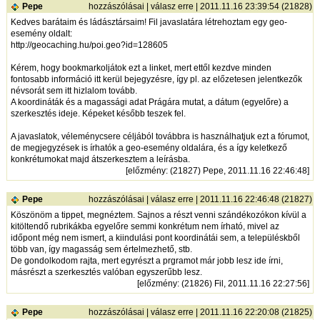
Pepe
hozzászólásai
|
válasz erre
| 2011.11.16 23:39:54 (21828)
Kedves barátaim és ládásztársaim! Fil javaslatára létrehoztam egy geo-
esemény oldalt:
http://geocaching.hu/poi.geo?id=128605
Kérem, hogy bookmarkoljátok ezt a linket, mert ettől kezdve minden
fontosabb információ itt kerül bejegyzésre, így pl. az előzetesen jelentkezők
névsorát sem itt hizlalom tovább.
A koordináták és a magassági adat Prágára mutat, a dátum (egyelőre) a
szerkesztés ideje. Képeket később teszek fel.
A javaslatok, véleménycsere céljából továbbra is használhatjuk ezt a fórumot,
de megjegyzések is írhatók a geo-esemény oldalára, és a így keletkező
konkrétumokat majd átszerkesztem a leírásba.
[
előzmény
: (21827) Pepe, 2011.11.16 22:46:48]
Pepe
hozzászólásai
|
válasz erre
| 2011.11.16 22:46:48 (21827)
Köszönöm a tippet, megnéztem. Sajnos a részt venni szándékozókon kívül a
kitöltendő rubrikákba egyelőre semmi konkrétum nem írható, mivel az
időpont még nem ismert, a kiindulási pont koordinátái sem, a településkből
több van, így magasság sem értelmezhető, stb.
De gondolkodom rajta, mert egyrészt a prgramot már jobb lesz ide írni,
másrészt a szerkesztés valóban egyszerűbb lesz.
[
előzmény
: (21826) Fil, 2011.11.16 22:27:56]
Pepe
hozzászólásai
|
válasz erre
| 2011.11.16 22:20:08 (21825)