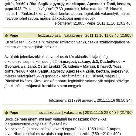
griffs, feri60 + Rita, SagiK, agyorgy, macikupac, Apexsek + Zsófi, kectam,
pepe1948
. "Mezei hétvégére" (P-V) gondolok, tehát március 15, Húsvét,
május 1., Pünkösd kizárva. Kicsit konkrétabban: leginkább valamelyik májusi
hétvége jöhet szóba,
májusnál korábban nem
megyek.
[
előzmény
: (21805) Pepe, 2011.11.16 11:02:46]
Pepe
hozzászólásai
|
válasz erre
| 2011.11.16 11:02:46 (21805)
Én szívesen ülök be a "kirakatba" (mikrofon van?), csak a szállásfoglalást ne
nekem velem akarjátok intéztetni.
Az újabb jelentkezőkkel a tavaszi cseh kör aktuális listája (még
elkötelezettség nélkül, eddig 22 fő):
magpet, zakany, dc3, CacheFinder +
Gyöngyi, wa, Janó, Csizmások(2 fő), ludens + Marcsi. BiharyG, Yoss,
griffs, feri60 + Rita, SagiK, agyorgy, Apexsek + Zsófi, kectam, pepe1948
.
"Mezei hétvégére" (P-V) gondolok, tehát március 15, Húsvét, május 1.,
Pünkösd kizárva. Kicsit konkrétabban: leginkább valamelyik májusi hétvége
jöhet szóba,
májusnál korábban nem
megyek.
[
előzmény
: (21799) agyorgy, 2011.11.16 08:50:24]
Pepe
hozzászólásai
|
válasz erre
| 2011.11.15 22:04:32 (21796)
Bocs, de nem értem, mit nem vállalnál be hosszabb úton? - Az
idegenvezetést vagy az autóvezetést?
A tervezett út (a mostani és a tavaszi egyaránt) kb. 1350 km, a 3-napos
tavasziban az első és az utolsó nap lenne hosszabb (650 + 210 + 490).