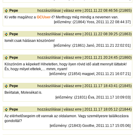
Pepe
hozzászólásai
|
válasz erre
| 2011.11.22 08:46:56 (21865)
Ki vette magához a
GCUser
-t? Merthogy még mindig a nevemen van.
[
előzmény
: (21864) Yoss, 2011.11.22 08:44:37]
Pepe
hozzászólásai
|
válasz erre
| 2011.11.22 08:39:25 (21863)
Ismét csak hálásan köszönöm!
[
előzmény
: (21861) Janó, 2011.11.21 22:02:01]
Pepe
hozzászólásai
|
válasz erre
| 2011.11.21 20:24:45 (21860)
Köszönöm a képeket! Hihetetlen, hogy ilyen rövid idő alatt mennyit láttatok!
És, hogy milyet ettetek,.... mmm, nyam!
[
előzmény
: (21854) magpet, 2011.11.21 16:07:21]
Pepe
hozzászólásai
|
válasz erre
| 2011.11.17 18:43:41 (21845)
Beírtalak, Molesékat is.
[
előzmény
: (21831) Éva, 2011.11.17 10:09:03]
Pepe
hozzászólásai
|
válasz erre
| 2011.11.17 18:05:12 (21844)
Az elérhetősegeim ott vannak az oldalamon. Vagy személyesre találkozásra
gondoltál?
[
előzmény
: (21843) Goothe, 2011.11.17 15:05:06]