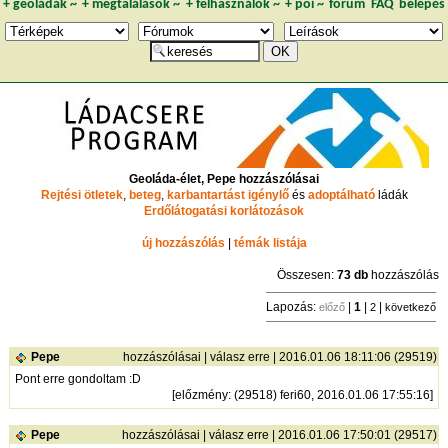
+
geoládák
~
+
megtalálások
~
+
felhasználók
~
+
poi
~
fórum
FAQ
belépés
Geoláda-élet, Pepe hozzászólásai
Rejtési ötletek
,
beteg
,
karbantartást igénylő
és
adoptálható
ládák
Erdőlátogatási korlátozások
új hozzászólás
|
témák listája
Összesen:
73 db
hozzászólás
Lapozás:
|
1
|
|
előző
2
következő
Pepe
hozzászólásai
|
válasz erre
| 2016.01.06 18:11:06 (29519)
Pont erre gondoltam :D
[
előzmény
: (29518) feri60, 2016.01.06 17:55:16]
Pepe
hozzászólásai
|
válasz erre
| 2016.01.06 17:50:01 (29517)