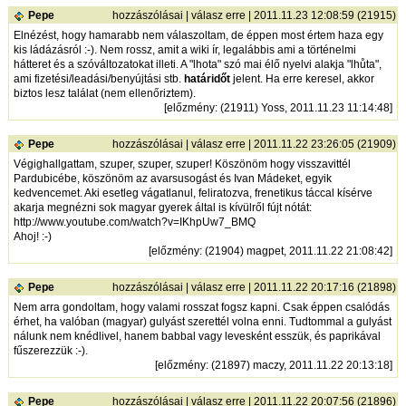
Pepe
hozzászólásai
|
válasz erre
| 2011.11.23 12:08:59 (21915)
Elnézést, hogy hamarabb nem válaszoltam, de éppen most értem haza egy
kis ládázásról :-). Nem rossz, amit a wiki ír, legalábbis ami a történelmi
hátteret és a szóváltozatokat illeti. A "lhota" szó mai élő nyelvi alakja "lhůta",
ami fizetési/leadási/benyújtási stb.
határidőt
jelent. Ha erre keresel, akkor
biztos lesz találat (nem ellenőriztem).
[
előzmény
: (21911) Yoss, 2011.11.23 11:14:48]
Pepe
hozzászólásai
|
válasz erre
| 2011.11.22 23:26:05 (21909)
Végighallgattam, szuper, szuper, szuper! Köszönöm hogy visszavittél
Pardubicébe, köszönöm az avarsusogást és Ivan Mádeket, egyik
kedvencemet. Aki esetleg vágatlanul, feliratozva, frenetikus táccal kísérve
akarja megnézni sok magyar gyerek által is kívülről fújt nótát:
http://www.youtube.com/watch?v=IKhpUw7_BMQ
Ahoj! :-)
[
előzmény
: (21904) magpet, 2011.11.22 21:08:42]
Pepe
hozzászólásai
|
válasz erre
| 2011.11.22 20:17:16 (21898)
Nem arra gondoltam, hogy valami rosszat fogsz kapni. Csak éppen csalódás
érhet, ha valóban (magyar) gulyást szerettél volna enni. Tudtommal a gulyást
nálunk nem knédlivel, hanem babbal vagy levesként esszük, és paprikával
fűszerezzük :-).
[
előzmény
: (21897) maczy, 2011.11.22 20:13:18]
Pepe
hozzászólásai
|
válasz erre
| 2011.11.22 20:07:56 (21896)