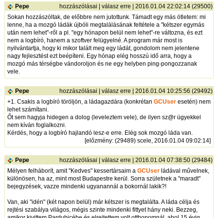
Pepe
hozzászólásai
|
válasz erre
| 2016.01.04 22:02:14 (29500)
Sokan hozzászóltak, de előbbre nem jutottunk. Támadt egy más ötletem: mi
lenne, ha a mozgó ládák újbóli megtalálásának feltétele a "kétszer egymás
után nem lehet"-ről a pl. "egy hónapon belül nem lehet"-re változna, és ezt
nem a logbíró, hanem a szoftver felügyelné. A program már most is
nyilvántartja, hogy ki mikor talált meg egy ládát, gondolom nem jelentene
nagy fejlesztést ezt beépíteni. Egy hónap elég hosszú idő arra, hogy a
mozgó más térségbe vándoroljon és ne egy helyben ping-pongozzanak
vele.
Pepe
hozzászólásai
|
válasz erre
| 2016.01.04 10:25:56 (29492)
+1. Csakis a logbíró töröljön, a ládagazdára (konkrétan
GCUser
esetén) nem
lehet számítani.
Őt sem hagyja hidegen a dolog (leveleztem vele), de ilyen sz@r ügyekkel
nem kíván foglalkozni.
Kérdés, hogy a logbíró hajlandó lesz-e erre. Elég sok mozgó láda van.
[
előzmény
: (29489) scele, 2016.01.04 09:02:14]
Pepe
hozzászólásai
|
válasz erre
| 2016.01.04 07:38:50 (29484)
Mélyen felháborít, amit "Kedves" kessertársaim a
GCUser
ládával művelnek,
különösen, ha az, mint most Budapestre kerül. Sorra születnek a "maradt"
bejegyzések, vazze mindenki ugyanannál a bokornál lakik?!
Van, aki "idén" (két napon belül) már kétszer is megtalálta. A láda célja és
rejtési szabálya világos, mégis szinte mindenki fittyet hány neki. Bezzeg,
amikor kivittem Pardubicébe és elrejtettem volt otthonomnál, ahol 15 évig