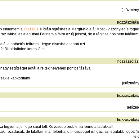
[
előzmény
hozzászólás
nap elmentem a
GCXC01
Hídláb
rejtéshez a Margit-híd alá! Most - viszonylag elfoga
az lábbal az alagútba! Felírtam a falra az új jelszót, de a régit sajnos nem találta
alál a hatbetűs feliratra - tegye olvashatatlanná azt.
t felőli oldalfalon keressétek.
hozzászólás
 nagy segítséget adtál a rejtek helyének pontosításával.
csak elkapkodtam!
[
előzmén
hozzászólás
[
előzm
hozzászólás
a legyen a jól fogó saját toll. Kevesebb probléma lenne a ládákkal!
dtak, rozsdásak, de találtam már félbehajtott - csöpögőt is! Igaz, az legalább fogott (m
[
el