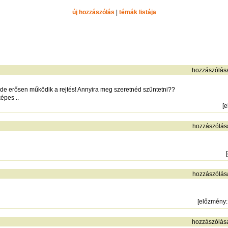
új hozzászólás
|
témák listája
hozzászólás
 de erősen működik a rejtés! Annyira meg szeretnéd szüntetni??
épes ..
[
e
hozzászólás
[
hozzászólás
[
előzmény
hozzászólás