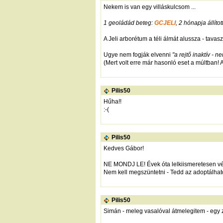
Nekem is van egy villáskulcsom ...
1 geoládád beteg:
GCJELI
, 2 hónapja állíto
A Jeli arborétum a téli álmát alussza - tavas
Ugye nem fogják elvenni
"a rejtő inaktív - 
(Mert volt erre már hasonló eset a múltban! Az
Pilis50
Hűha!!
:-(
Pilis50
Kedves Gábor!
NE MONDJ LE! Évek óta lelkiismeretesen vég
Nem kell megszüntetni - Tedd az adoptálható
Pilis50
Simán - meleg vasalóval átmelegitem - egy