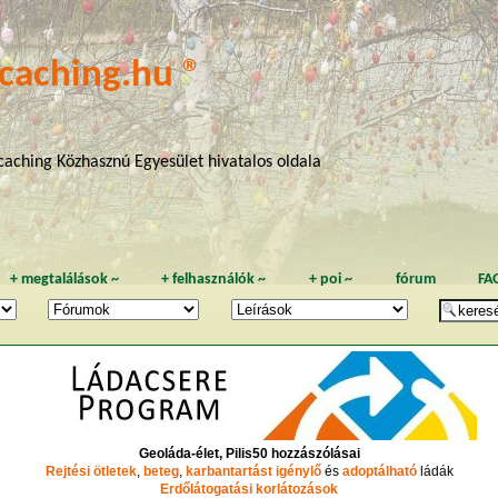
caching.hu ®
aching Közhasznú Egyesület hivatalos oldala
+
megtalálások
~
+
felhasználók
~
+
poi
~
fórum
FA
Geoláda-élet, Pilis50 hozzászólásai
Rejtési ötletek
,
beteg
,
karbantartást igénylő
és
adoptálható
ládák
Erdőlátogatási korlátozások