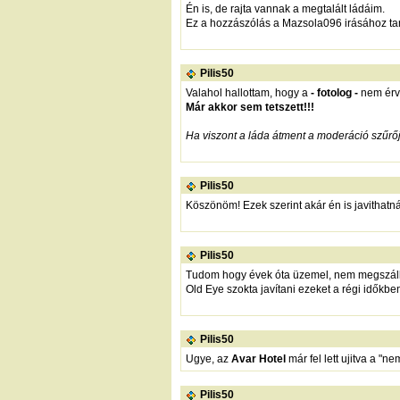
Én is, de rajta vannak a megtalált ládáim.
Ez a hozzászólás a Mazsola096 irásához tart
Pilis50
Valahol hallottam, hogy a
- fotolog -
nem érv
Már akkor sem tetszett!!!
Ha viszont a láda átment a moderáció szűrőjé
Pilis50
Köszönöm! Ezek szerint akár én is javithatn
Pilis50
Tudom hogy évek óta üzemel, nem megszállni
Old Eye szokta javítani ezeket a régi időkben
Pilis50
Ugye, az
Avar Hotel
már fel lett ujitva a "
Pilis50