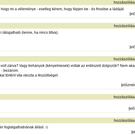
hozzászólás
ogy mi a véleménye - esetleg kérem, hogy lépjen be - és frissitse a ládáját.
[
el
hozzászólás
 látogatható (lenne, ha nincs tiltva).
[
el
hozzászólás
 volt zárva? Vagy trehányok (kényelmesek) voltak az erdészeti dolgozók? Nem akarta
 - bezárom.
al történt vita okozta a feszültséget.
[
előzmé
hozzászólás
[
el
hozzászólás
 foglalgathatnának állást :-)
[
e