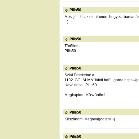
Pilis50
Most jött fel az oldalamon, hogy karbantartá
:-(
Pilis50
Töröltem.
Pilis50
Pilis50
Szia! Érdekelne a
1192. GCLAHA A "látott hal" - garda
https://
Üdvözlettel: Pilis50
Megkaptam! Köszönöm!
Pilis50
Köszönöm! Megnyugodtam :-)
Pilis50