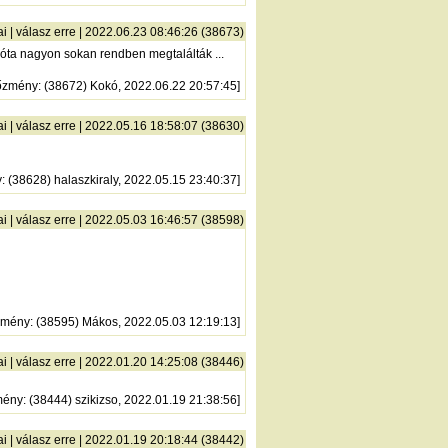
ai
|
válasz erre
| 2022.06.23 08:46:26 (38673)
zóta nagyon sokan rendben megtalálták ...
őzmény
: (38672) Kokó, 2022.06.22 20:57:45]
ai
|
válasz erre
| 2022.05.16 18:58:07 (38630)
y
: (38628) halaszkiraly, 2022.05.15 23:40:37]
ai
|
válasz erre
| 2022.05.03 16:46:57 (38598)
zmény
: (38595) Mákos, 2022.05.03 12:19:13]
ai
|
válasz erre
| 2022.01.20 14:25:08 (38446)
mény
: (38444) szikizso, 2022.01.19 21:38:56]
ai
|
válasz erre
| 2022.01.19 20:18:44 (38442)