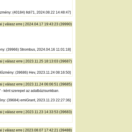
őzmény
: (40184) Ildi71, 2024.08.22 14:48:47]
ai
|
válasz erre
| 2024.04.17 19:43:23 (39990)
ény
: (39966) Strombus, 2024.04.16 11:01:18]
ai
|
válasz erre
| 2023.11.25 18:13:03 (39687)
lőzmény
: (39686) Hev, 2023.11.24 08:16:50]
ai
|
válasz erre
| 2023.11.24 06:06:51 (39685)
 - ként szerepel az adatbázisunkban.
ény
: (39684) emiGrant, 2023.11.23 22:27:36]
ai
|
válasz erre
| 2023.11.23 14:33:53 (39683)
ai
|
válasz erre
| 2023.08.07 17:42:21 (39488)