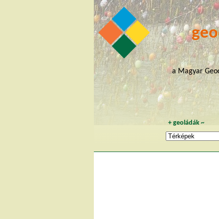
geo
a Magyar Geoc
+
geoládák
~