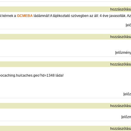
hozzászólás
st kérnek a
GCMEBA
ládámnál! A tájékoztató szövegben az áll: 4 éve javasolták. A
[
el
hozzászólás
[
előzmén
hozzászólás
geocaching.hu/caches.geo?id=1348
láda!
[
elő
hozzászólás
[
előz
hozzászólás