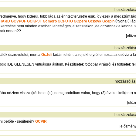
hozzászólás
redménye, hogy kiderül, több láda az érintett területre esik, így ezek a megszűnt l
HARD
GCVPUF
GCKPJT
Gcmoro
GCFUTO
GCpere
Gckovk
Gcepln
útvonalú láda
lkeresése nem minden esetben lehetséges jelzett utakon, de ott vannak a katonai t
árnak onnan??
[
előz
hozzászólás
álók észrevételei, mert a
GcJeli
ládám eltűnt, a rejtekhelyről elmosta az esővíz a lá
dig IDEIGLENESEN virtuálisra állítom. Készítsetek fotót pár virágról és töltsétek fel
hozzászólás
iába néztem vissza (két hetet (is), nem gondoltam volna, hogy (3) éveket kell(ene) 
[
elő
hozzászólás
i belőle - segítenél?
GCVIR
[
előzmén