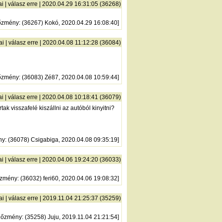
ai
|
válasz erre
| 2020.04.29 16:31:05 (36268)
őzmény
: (36267) Kokó, 2020.04.29 16:08:40]
ai
|
válasz erre
| 2020.04.08 11:12:28 (36084)
őzmény
: (36083) Zé87, 2020.04.08 10:59:44]
ai
|
válasz erre
| 2020.04.08 10:18:41 (36079)
k visszafelé kiszállni az autóból kinyitni?
ny
: (36078) Csigabiga, 2020.04.08 09:35:19]
ai
|
válasz erre
| 2020.04.06 19:24:20 (36033)
őzmény
: (36032) feri60, 2020.04.06 19:08:32]
ai
|
válasz erre
| 2019.11.04 21:25:37 (35259)
lőzmény
: (35258) Juju, 2019.11.04 21:21:54]