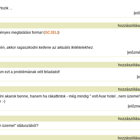
ozik ...
[
el
hozzászólás
ényes megtalálási forma! (
GCJELI
)
n, akkor ragaszkodni kellene az aktuális feltételekhez.
[
előzm
hozzászólás
ám ezt a problémának vélt feladatot!
[
e
hozzászólás
 akarok benne, hanem ha rákattintok - még mindig " volt Avar hotel , nem üzemel"
 :-)
[
előzm
hozzászólás
nem üzemel" státuszából?
hozzászólás