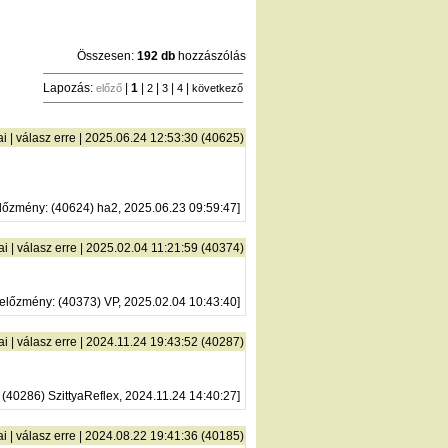
Összesen:
192 db
hozzászólás
Lapozás:
|
1
|
|
|
|
előző
2
3
4
következő
ai
|
válasz erre
| 2025.06.24 12:53:30 (40625)
lőzmény
: (40624) ha2, 2025.06.23 09:59:47]
ai
|
válasz erre
| 2025.02.04 11:21:59 (40374)
előzmény
: (40373) VP, 2025.02.04 10:43:40]
ai
|
válasz erre
| 2024.11.24 19:43:52 (40287)
: (40286) SzittyaReflex, 2024.11.24 14:40:27]
ai
|
válasz erre
| 2024.08.22 19:41:36 (40185)