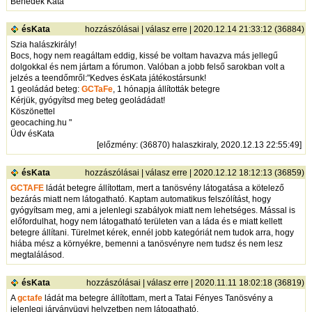
Benedek Kata
ésKata
hozzászólásai
|
válasz erre
| 2020.12.14 21:33:12 (36884)
Szia halászkirály!
Bocs, hogy nem reagáltam eddig, kissé be voltam havazva más jellegű
dolgokkal és nem jártam a fórumon. Valóban a jobb felső sarokban volt a
jelzés a teendőmről:"Kedves ésKata játékostársunk!
1 geoládád beteg:
GCTaFe
, 1 hónapja állították betegre
Kérjük, gyógyítsd meg beteg geoládádat!
Köszönettel
geocaching.hu "
Üdv ésKata
[
előzmény
: (36870) halaszkiraly, 2020.12.13 22:55:49]
ésKata
hozzászólásai
|
válasz erre
| 2020.12.12 18:12:13 (36859)
GCTAFE
ládát betegre állítottam, mert a tanösvény látogatása a kötelező
bezárás miatt nem látogatható. Kaptam automatikus felszólítást, hogy
gyógyítsam meg, ami a jelenlegi szabályok miatt nem lehetséges. Mással is
előfordulhat, hogy nem látogatható területen van a láda és e miatt kellett
betegre állítani. Türelmet kérek, ennél jobb kategóriát nem tudok arra, hogy
hiába mész a környékre, bemenni a tanösvényre nem tudsz és nem lesz
megtalálásod.
ésKata
hozzászólásai
|
válasz erre
| 2020.11.11 18:02:18 (36819)
A
gctafe
ládát ma betegre állítottam, mert a Tatai Fényes Tanösvény a
jelenlegi járványügyi helyzetben nem látogatható.