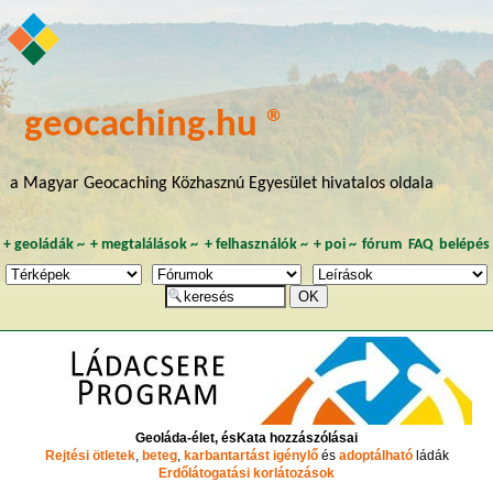
geocaching.hu ®
a Magyar Geocaching Közhasznú Egyesület hivatalos oldala
+
geoládák
~
+
megtalálások
~
+
felhasználók
~
+
poi
~
fórum
FAQ
belépés
Geoláda-élet, ésKata hozzászólásai
Rejtési ötletek
,
beteg
,
karbantartást igénylő
és
adoptálható
ládák
Erdőlátogatási korlátozások