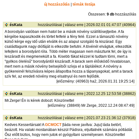
új hozzászólás
|
témák listája
Összesen:
9 db
hozzászólás
ésKata
hozzászólásai
|
válasz erre
| 2026.02.01 01:47:07 (40964)
A borostyán valóban nem hatol be a másik növény szállítósejtjeibe. A fa
kérgébe kapaszkodik és törtet felfelé a fény felé. Ezzel a támasztó növény
külső kérge egy idő után elválik és az alapul szolgáló fa kiszárad. Egy
családtagunk nagy diófáját is elkezdte befutni. A tövénél elvágtuk, elkezdtük
lefejteni a borostyánt róla. Több méter magasan nem másztunk fel, de így is
leszáradt és megmenekült a fa. Kisebb fákat kézzel ki tudtam törni, mert a
"gyilkos ölelésű" borostyántól kiszáradt. A tarack sem élősködő hivatalosan,
mert nem a másik növény belsejéből szívja el a táplálékot. A növény a
gyökereinél felszívásra képes állapotba hozza a tápanyagokat, amit a tarack
szív fel, az eredeti növény meg elsatnyul és nem fejlődik.
[
előzmény
: (40963) ha2, 2026.01.31 19:25:14]
ésKata
hozzászólásai
|
válasz erre
| 2022.12.25 12:53:58 (38862)
Mr.Zerge! Én is kérek dobozt. Köszönettel
[
előzmény
: (38849) Mr Zerge, 2022.12.24 08:47:49]
ésKata
hozzászólásai
|
válasz erre
| 2021.07.23 21:36:12 (37918)
Kedves Kessertársak! A
GCMOCT
[láda neve javítva: Juju] láda betört,
beázott. Ha valaki mostanában készül Pádisra, eljuttatnék számára pótládát.
Ősz előtt biztos, hogy nem jutok el gyógyítani személyesen. Köszönettel