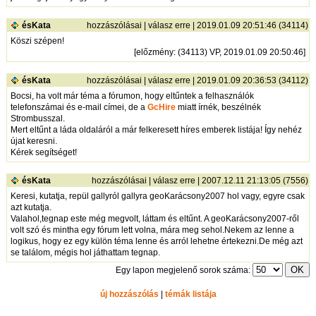
ésKata
hozzászólásai
|
válasz erre
| 2019.01.09 20:51:46 (34114)
Köszi szépen!
[
előzmény
: (34113) VP, 2019.01.09 20:50:46]
ésKata
hozzászólásai
|
válasz erre
| 2019.01.09 20:36:53 (34112)
Bocsi, ha volt már téma a fórumon, hogy eltűntek a felhasználók
telefonszámai és e-mail címei, de a
GcHire
miatt írnék, beszélnék
Strombusszal.
Mert eltűnt a láda oldaláról a már felkeresett híres emberek listája! Így nehéz
újat keresni.
Kérek segítséget!
ésKata
hozzászólásai
|
válasz erre
| 2007.12.11 21:13:05 (7556)
Keresi, kutatja, repül gallyról gallyra geoKarácsony2007 hol vagy, egyre csak
azt kutatja.
Valahol,tegnap este még megvolt, láttam és eltűnt. A geoKarácsony2007-ről
volt szó és mintha egy fórum lett volna, mára meg sehol.Nekem az lenne a
logikus, hogy ez egy külön téma lenne és arról lehetne értekezni.De még azt
se találom, mégis hol játhattam tegnap.
Egy lapon megjelenő sorok száma:
új hozzászólás
|
témák listája