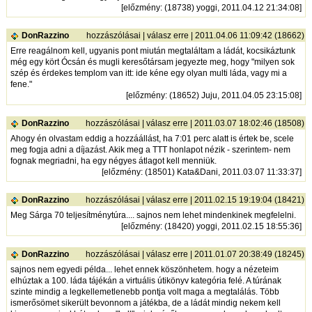
[
előzmény
: (18738) yoggi, 2011.04.12 21:34:08]
DonRazzino
hozzászólásai
|
válasz erre
| 2011.04.06 11:09:42 (18662)
Erre reagálnom kell, ugyanis pont miután megtaláltam a ládát, kocsikáztunk
még egy kört Ócsán és mugli keresőtársam jegyezte meg, hogy "milyen sok
szép és érdekes templom van itt: ide kéne egy olyan multi láda, vagy mi a
fene."
[
előzmény
: (18652) Juju, 2011.04.05 23:15:08]
DonRazzino
hozzászólásai
|
válasz erre
| 2011.03.07 18:02:46 (18508)
Ahogy én olvastam eddig a hozzáállást, ha 7:01 perc alatt is értek be, scele
meg fogja adni a díjazást. Akik meg a TTT honlapot nézik - szerintem- nem
fognak megriadni, ha egy négyes átlagot kell menniük.
[
előzmény
: (18501) Kata&Dani, 2011.03.07 11:33:37]
DonRazzino
hozzászólásai
|
válasz erre
| 2011.02.15 19:19:04 (18421)
Meg Sárga 70 teljesítménytúra.... sajnos nem lehet mindenkinek megfelelni.
[
előzmény
: (18420) yoggi, 2011.02.15 18:55:36]
DonRazzino
hozzászólásai
|
válasz erre
| 2011.01.07 20:38:49 (18245)
sajnos nem egyedi példa... lehet ennek köszönhetem. hogy a nézeteim
elhúztak a 100. láda tájékán a virtuális útikönyv kategória felé. A túrának
szinte mindig a legkellemetlenebb pontja volt maga a megtalálás. Több
ismerősömet sikerült bevonnom a játékba, de a ládát mindig nekem kell