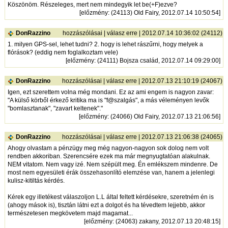
Köszönöm. Részeleges, mert nem mindegyik let be(+F)ezve?
[
előzmény
: (24113) Old Fairy, 2012.07.14 10:50:54]
DonRazzino
hozzászólásai
|
válasz erre
| 2012.07.14 10:36:02 (24112)
1. milyen GPS-sel, lehet tudni? 2. hogy is lehet rászűrni, hogy melyek a
flórások? (eddig nem foglalkoztam vele)
[
előzmény
: (24111) Bojsza család, 2012.07.14 09:29:00]
DonRazzino
hozzászólásai
|
válasz erre
| 2012.07.13 21:10:19 (24067)
Igen, ezt szerettem volna még mondani. Ez az ami engem is nagyon zavar:
"A külső körből érkező kritika ma is "f@szalgás", a más véleményen levők
"bomlasztanak", "zavart keltenek"."
[
előzmény
: (24066) Old Fairy, 2012.07.13 21:06:56]
DonRazzino
hozzászólásai
|
válasz erre
| 2012.07.13 21:06:38 (24065)
Ahogy olvastam a pénzügy meg még nagyon-nagyon sok dolog nem volt
rendben akkoriban. Szerencsére ezek ma már megnyugtatóan alakulnak.
NEM vitatom. Nem vagy izé. Nem szépült meg. Én emlékszem mindenre. De
most nem egyesületi érák összehasonlító elemzése van, hanem a jelenlegi
kulisz-kitiltás kérdés.
Kérek egy illetékest válaszoljon L.L által feltett kérdésekre, szeretném én is
(ahogy mások is), tisztán látni ezt a dolgot és ha tévedtem lejjebb, akkor
természetesen megkövetem majd magamat...
[
előzmény
: (24063) zakany, 2012.07.13 20:48:15]