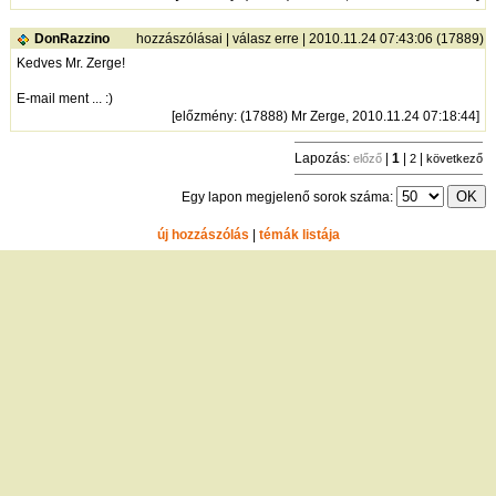
DonRazzino
hozzászólásai
|
válasz erre
| 2010.11.24 07:43:06 (17889)
Kedves Mr. Zerge!
E-mail ment ... :)
[
előzmény
: (17888) Mr Zerge, 2010.11.24 07:18:44]
Lapozás:
|
1
|
|
előző
2
következő
Egy lapon megjelenő sorok száma:
új hozzászólás
|
témák listája
Bejelentkezés
név:
jelszó:
tárolás
[
regisztráció
]
[
turistautak.hu
] [
hasznos apróságok
] [
jogi tudnivalók
]
[
e-mail
] [
impresszum
]