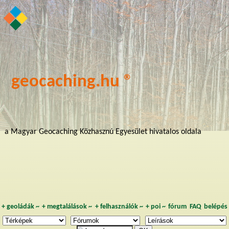
geocaching.hu ®
a Magyar Geocaching Közhasznú Egyesület hivatalos oldala
+
geoládák
~
+
megtalálások
~
+
felhasználók
~
+
poi
~
fórum
FAQ
belépés