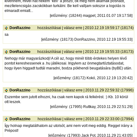
kivennem, mivel hát nekem "kell" a jelszó, ők meg nem akarnak poshadt,
mezítelencsigás zacskókban turkálni. Be kell valljam sokszor a logolás is
elmaradt emiatt...
[
előzmény
: (18244) magpet, 2011.01.07 19:17:58]
DonRazzino
hozzászólásai
|
válasz erre
| 2010.12.19 19:59:17 (18174)
sa
[
előzmény
: (18173) DonRazzino, 2010.12.19 19:55:33]
DonRazzino
hozzászólásai
|
válasz erre
| 2010.12.19 19:55:33 (18173)
Nehogy már magyarázkodj! A cél az, hogy minél több érdekes helyen lévő
pontot kereshessenek a .hu játékosai. Irigylem az önmegtartóztatásodat,
hogy ilyen higgadt tudtál maradni, bodza pökhendi beugatására (byBE) után.
[
előzmény
: (18172) Kokó, 2010.12.19 13:20:42]
DonRazzino
hozzászólásai
|
válasz erre
| 2010.11.29 22:59:32 (17996)
Eszembe sem jutott elhozni, ha csak nem kapok rá felkérést. :) Kb. 10 körül
ott leszek.
[
előzmény
: (17995) Ruttkay, 2010.11.29 22:51:29]
DonRazzino
hozzászólásai
|
válasz erre
| 2010.11.29 22:33:00 (17994)
Így holnap megtalálhatom az utolsót, ami nem volt meg eddig. Reggel irány a
Prépost!
[
előzmény
: (17993) Jack Pot, 2010.11.29 21:43:05]