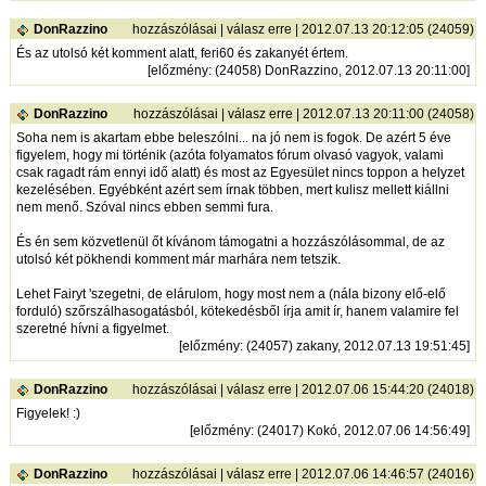
DonRazzino
hozzászólásai
|
válasz erre
| 2012.07.13 20:12:05 (24059)
És az utolsó két komment alatt, feri60 és zakanyét értem.
[
előzmény
: (24058) DonRazzino, 2012.07.13 20:11:00]
DonRazzino
hozzászólásai
|
válasz erre
| 2012.07.13 20:11:00 (24058)
Soha nem is akartam ebbe beleszólni... na jó nem is fogok. De azért 5 éve
figyelem, hogy mi történik (azóta folyamatos fórum olvasó vagyok, valami
csak ragadt rám ennyi idő alatt) és most az Egyesület nincs toppon a helyzet
kezelésében. Egyébként azért sem írnak többen, mert kulisz mellett kiállni
nem menő. Szóval nincs ebben semmi fura.
És én sem közvetlenül őt kívánom támogatni a hozzászólásommal, de az
utolsó két pökhendi komment már marhára nem tetszik.
Lehet Fairyt 'szegetni, de elárulom, hogy most nem a (nála bizony elő-elő
forduló) szőrszálhasogatásból, kötekedésből írja amit ír, hanem valamire fel
szeretné hívni a figyelmet.
[
előzmény
: (24057) zakany, 2012.07.13 19:51:45]
DonRazzino
hozzászólásai
|
válasz erre
| 2012.07.06 15:44:20 (24018)
Figyelek! :)
[
előzmény
: (24017) Kokó, 2012.07.06 14:56:49]
DonRazzino
hozzászólásai
|
válasz erre
| 2012.07.06 14:46:57 (24016)