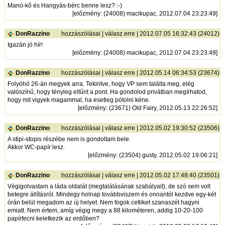
Manó-kő és Hangyás-bérc benne lesz? :-)
[
előzmény
: (24008) macikupac, 2012.07.04 23:23:49]
DonRazzino
hozzászólásai
|
válasz erre
| 2012.07.05 16:32:43 (24012)
Igazán jó hír!
[
előzmény
: (24008) macikupac, 2012.07.04 23:23:49]
DonRazzino
hozzászólásai
|
válasz erre
| 2012.05.14 06:34:53 (23674)
Folyóhó 26-án megyek arra. Tekintve, hogy VP sem találta meg, elég
valószínű, hogy tényleg eltűnt a pont. Ha gondolod privátban megírhatod,
hogy mit vigyek magammal, ha esetleg pótolni kéne.
[
előzmény
: (23671) Old Fairy, 2012.05.13 22:26:52]
DonRazzino
hozzászólásai
|
válasz erre
| 2012.05.02 19:30:52 (23506)
A stipi-stopis részébe nem is gondoltam bele.
Akkor WC-papír lesz.
[
előzmény
: (23504) gusty, 2012.05.02 19:06:21]
DonRazzino
hozzászólásai
|
válasz erre
| 2012.05.02 17:48:40 (23501)
Végigolvastam a láda oldalát (megtalálásának szabályait), de szó sem volt
betegre állításról. Mindegy holnap továbbviszem és onnantól kezdve egy-két
órán belül megadom az új helyet. Nem fogok cetliket szanaszét hagyni
emiatt. Nem értem, amíg végig megy a 88 kilométeren, addig 10-20-100
papírfecni keletkezik az erdőben?