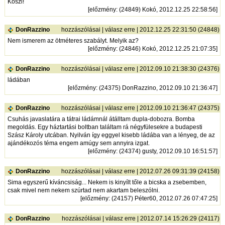
Köszi!
[
előzmény
: (24849) Kokó, 2012.12.25 22:58:56]
DonRazzino
hozzászólásai
|
válasz erre
| 2012.12.25 22:31:50 (24848)
Nem ismerem az ötméteres szabályt. Melyik az?
[
előzmény
: (24846) Kokó, 2012.12.25 21:07:35]
DonRazzino
hozzászólásai
|
válasz erre
| 2012.09.10 21:38:30 (24376)
ládában
[
előzmény
: (24375) DonRazzino, 2012.09.10 21:36:47]
DonRazzino
hozzászólásai
|
válasz erre
| 2012.09.10 21:36:47 (24375)
Csuhás javaslatára a tátrai ládámnál átálltam dupla-dobozra. Bomba
megoldás. Egy háztartási boltban találtam rá négyfülesekre a budapesti
Szász Károly utcában. Nyilván így eggyel kisebb ládába van a lényeg, de az
ajándékozós téma engem amúgy sem annyira izgat.
[
előzmény
: (24374) gusty, 2012.09.10 16:51:57]
DonRazzino
hozzászólásai
|
válasz erre
| 2012.07.26 09:31:39 (24158)
Sima egyszerű kíváncsiság... Nekem is kinyílt tőle a bicska a zsebemben,
csak mivel nem nekem szúrtad nem akartam beleszólni.
[
előzmény
: (24157) Péter60, 2012.07.26 07:47:25]
DonRazzino
hozzászólásai
|
válasz erre
| 2012.07.14 15:26:29 (24117)