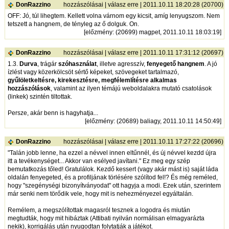
DonRazzino
hozzászólásai
|
válasz erre
| 2011.10.11 18:20:28 (20700)
OFF: Jó, túl lihegtem. Kellett volna várnom egy kicsit, amíg lenyugszom. Nem
tetszett a hangnem, de tényleg az ő dolguk. On.
[
előzmény
: (20699) magpet, 2011.10.11 18:03:19]
DonRazzino
hozzászólásai
|
válasz erre
| 2011.10.11 17:31:12 (20697)
1.3.
Durva
, trágár
szóhasználat
, illetve agresszív,
fenyegető hangnem
. A jó
ízlést vagy közerkölcsöt sértő képeket, szövegeket tartalmazó,
gyűlöletkeltésre, kirekesztésre, megfélemlítésre alkalmas
hozzászólások
, valamint az ilyen témájú weboldalakra mutató csatolások
(linkek) szintén tiltottak.
Persze, akár benn is hagyhatja...
[
előzmény
: (20689) baliagy, 2011.10.11 14:50:49]
DonRazzino
hozzászólásai
|
válasz erre
| 2011.10.11 17:27:22 (20696)
"Talán jobb lenne, ha ezzel a névvel innen eltűnnél, és új névvel kezdd újra
itt a tevékenységet... Akkor van esélyed javítani." Ez meg egy szép
bemutatkozás tőled! Gratulálok. Kezdő kessert (vagy akár mást is) saját láda
oldalán fenyegeted, és a profiljának törlésére szólítod fel!? És még reméled,
hogy "szegénységi bizonyítványodat" ott hagyja a modi. Ezek után, szerintem
már senki nem törődik vele, hogy mit is nehezményezel egyáltalán.
Remélem, a megszólítottak magasról tesznek a logodra és miután
megtudták, hogy mit hibáztak (Attibati nyilván normálisan elmagyarázta
nekik), korrigálás után nyugodtan folytatják a játékot.