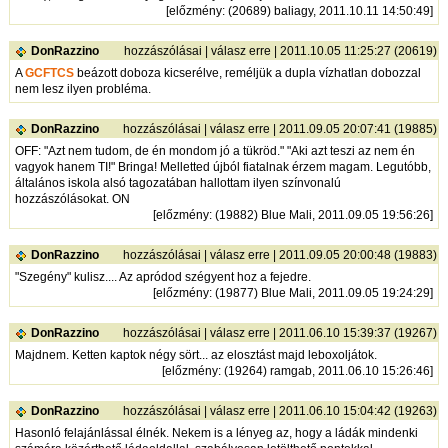
[
előzmény
: (20689) baliagy, 2011.10.11 14:50:49]
DonRazzino
hozzászólásai
|
válasz erre
| 2011.10.05 11:25:27 (20619)
A
GCFTCS
beázott doboza kicserélve, reméljük a dupla vízhatlan dobozzal
nem lesz ilyen probléma.
DonRazzino
hozzászólásai
|
válasz erre
| 2011.09.05 20:07:41 (19885)
OFF: "Azt nem tudom, de én mondom jó a tükröd." "Aki azt teszi az nem én
vagyok hanem TI!" Bringa! Melletted újból fiatalnak érzem magam. Legutóbb,
általános iskola alsó tagozatában hallottam ilyen színvonalú
hozzászólásokat. ON
[
előzmény
: (19882) Blue Mali, 2011.09.05 19:56:26]
DonRazzino
hozzászólásai
|
válasz erre
| 2011.09.05 20:00:48 (19883)
"Szegény" kulisz.... Az apródod szégyent hoz a fejedre.
[
előzmény
: (19877) Blue Mali, 2011.09.05 19:24:29]
DonRazzino
hozzászólásai
|
válasz erre
| 2011.06.10 15:39:37 (19267)
Majdnem. Ketten kaptok négy sört... az elosztást majd leboxoljátok.
[
előzmény
: (19264) ramgab, 2011.06.10 15:26:46]
DonRazzino
hozzászólásai
|
válasz erre
| 2011.06.10 15:04:42 (19263)
Hasonló felajánlással élnék. Nekem is a lényeg az, hogy a ládák mindenki