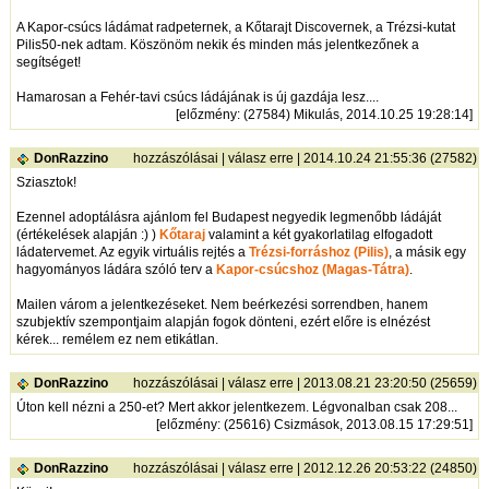
A Kapor-csúcs ládámat radpeternek, a Kőtarajt Discovernek, a Trézsi-kutat
Pilis50-nek adtam. Köszönöm nekik és minden más jelentkezőnek a
segítséget!
Hamarosan a Fehér-tavi csúcs ládájának is új gazdája lesz....
[
előzmény
: (27584) Mikulás, 2014.10.25 19:28:14]
DonRazzino
hozzászólásai
|
válasz erre
| 2014.10.24 21:55:36 (27582)
Sziasztok!
Ezennel adoptálásra ajánlom fel Budapest negyedik legmenőbb ládáját
(értékelések alapján :) )
Kőtaraj
valamint a két gyakorlatilag elfogadott
ládatervemet. Az egyik virtuális rejtés a
Trézsi-forráshoz (Pilis)
, a másik egy
hagyományos ládára szóló terv a
Kapor-csúcshoz (Magas-Tátra)
.
Mailen várom a jelentkezéseket. Nem beérkezési sorrendben, hanem
szubjektív szempontjaim alapján fogok dönteni, ezért előre is elnézést
kérek... remélem ez nem etikátlan.
DonRazzino
hozzászólásai
|
válasz erre
| 2013.08.21 23:20:50 (25659)
Úton kell nézni a 250-et? Mert akkor jelentkezem. Légvonalban csak 208...
[
előzmény
: (25616) Csizmások, 2013.08.15 17:29:51]
DonRazzino
hozzászólásai
|
válasz erre
| 2012.12.26 20:53:22 (24850)