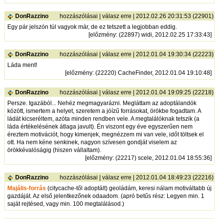
DonRazzino
hozzászólásai
|
válasz erre
| 2012.02.26 20:31:53 (22901)
Egy pár jelszón túl vagyok már, de ez tetszett a legjobban eddig.
[
előzmény
: (22897) widi, 2012.02.25 17:33:43]
DonRazzino
hozzászólásai
|
válasz erre
| 2012.01.04 19:30:34 (22223)
Láda ment!
[
előzmény
: (22220) CacheFinder, 2012.01.04 19:10:48]
DonRazzino
hozzászólásai
|
válasz erre
| 2012.01.04 19:09:25 (22218)
Persze. Igazából... Nehéz megmagyarázni. Megláttam az adoptálandók
között, ismertem a helyet, szeretem a jóízű forrásokat, örökbe fogadtam. A
ládát kicseréltem, azóta minden rendben vele. A megtalálóknak tetszik (a
láda értékelésének átlaga javult). Én viszont egy éve egyszerűen nem
éreztem motivációt, hogy kimenjek, megnézzem mi van vele, időt töltsek el
ott. Ha nem kéne senkinek, nagyon szívesen gondját viselem az
örökkévalóságig (hiszen vállaltam).
[
előzmény
: (22217) scele, 2012.01.04 18:55:36]
DonRazzino
hozzászólásai
|
válasz erre
| 2012.01.04 18:49:23 (22216)
Majális-forrás
(citycache-től adoptált) geoládám, keresi nálam motiváltabb új
gazdáját. Az első jelentkezőnek odaadom. (apró betűs rész: Legyen min. 1
saját rejtésed, vagy min. 100 megtalálásod.)