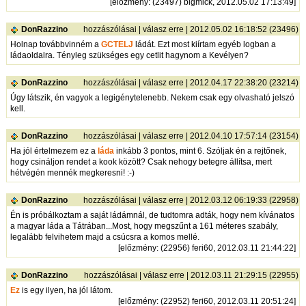
[
előzmény
: (23497) bigmick, 2012.05.02 17:13:49]
DonRazzino
hozzászólásai
|
válasz erre
| 2012.05.02 16:18:52 (23496)
Holnap továbbvinném a
GCTELJ
ládát. Ezt most kiírtam egyéb logban a
ládaoldalra. Tényleg szükséges egy cetlit hagynom a Kevélyen?
DonRazzino
hozzászólásai
|
válasz erre
| 2012.04.17 22:38:20 (23214)
Úgy látszik, én vagyok a legigénytelenebb. Nekem csak egy olvasható jelszó
kell.
DonRazzino
hozzászólásai
|
válasz erre
| 2012.04.10 17:57:14 (23154)
Ha jól értelmezem ez a
láda
inkább 3 pontos, mint 6. Szóljak én a rejtőnek,
hogy csináljon rendet a kook között? Csak nehogy betegre állítsa, mert
hétvégén mennék megkeresni! :-)
DonRazzino
hozzászólásai
|
válasz erre
| 2012.03.12 06:19:33 (22958)
Én is próbálkoztam a saját ládámnál, de tudtomra adták, hogy nem kívánatos
a magyar láda a Tátrában...Most, hogy megszűnt a 161 méteres szabály,
legalább felvihetem majd a csúcsra a komos mellé.
[
előzmény
: (22956) feri60, 2012.03.11 21:44:22]
DonRazzino
hozzászólásai
|
válasz erre
| 2012.03.11 21:29:15 (22955)
Ez
is egy ilyen, ha jól látom.
[
előzmény
: (22952) feri60, 2012.03.11 20:51:24]