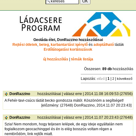
Geoláda-élet, DonRazzino hozzászólásai
Rejtési ötletek
,
beteg
,
karbantartást igénylő
és
adoptálható
ládák
Erdőlátogatási korlátozások
új hozzászólás
|
témák listája
Összesen:
89 db
hozzászólás
Lapozás:
|
1
|
|
előző
2
következő
DonRazzino
hozzászólásai
|
válasz erre
| 2014.11.08 16:09:53 (27656)
A Fehér-tavi-csúcs ládát becko gondozza mától. Köszönöm a segítséget!
[
előzmény
: (27648) DonRazzino, 2014.11.07 20:23:43]
DonRazzino
hozzászólásai
|
válasz erre
| 2014.11.07 20:23:43 (27648)
Szia! Nem mondom, hogy teljesen lelépek, de egy ideje egyáltalán nem
foglalkozom geocachinggel és én is elég bosszús voltam régen a
nemtörődöm, link rejtők miatt.