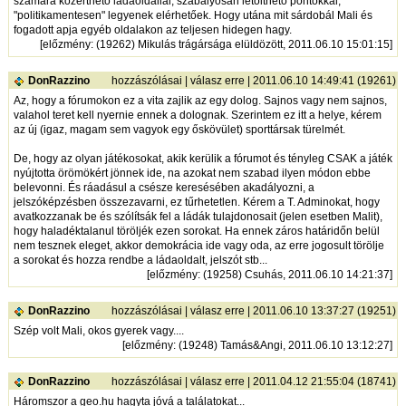
számára közérthető ládaoldallal, szabályosan letölthető pontokkal,
"politikamentesen" legyenek elérhetőek. Hogy utána mit sárdobál Mali és
fogadott apja egyéb oldalakon az teljesen hidegen hagy.
[
előzmény
: (19262) Mikulás trágársága elüldözött, 2011.06.10 15:01:15]
DonRazzino
hozzászólásai
|
válasz erre
| 2011.06.10 14:49:41 (19261)
Az, hogy a fórumokon ez a vita zajlik az egy dolog. Sajnos vagy nem sajnos,
valahol teret kell nyernie ennek a dolognak. Szerintem ez itt a helye, kérem
az új (igaz, magam sem vagyok egy őskövület) sporttársak türelmét.
De, hogy az olyan játékosokat, akik kerülik a fórumot és tényleg CSAK a játék
nyújtotta örömökért jönnek ide, na azokat nem szabad ilyen módon ebbe
belevonni. És ráadásul a csésze keresésében akadályozni, a
jelszóképzésben összezavarni, ez tűrhetetlen. Kérem a T. Adminokat, hogy
avatkozzanak be és szólítsák fel a ládák tulajdonosait (jelen esetben Malit),
hogy haladéktalanul töröljék ezen sorokat. Ha ennek záros határidőn belül
nem tesznek eleget, akkor demokrácia ide vagy oda, az erre jogosult törölje
a sorokat és hozza rendbe a ládaoldalt, jelszót stb...
[
előzmény
: (19258) Csuhás, 2011.06.10 14:21:37]
DonRazzino
hozzászólásai
|
válasz erre
| 2011.06.10 13:37:27 (19251)
Szép volt Mali, okos gyerek vagy....
[
előzmény
: (19248) Tamás&Angi, 2011.06.10 13:12:27]
DonRazzino
hozzászólásai
|
válasz erre
| 2011.04.12 21:55:04 (18741)
Háromszor a geo.hu hagyta jóvá a találatokat...