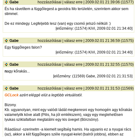
Gabe
hozzászólásai
|
válasz erre
| 2009.02.01 21:39:06 (11577)
És ha rávetítem a függőlegest a geoidra Mo területén, szerintem akkor sem
stimmel.
De ez mindegy. Legfeljebb lesz (van) egy csomó jelszó nélküli :)
[
előzmény
: (11574) KiVi, 2009.02.01 21:34:40]
Gabe
hozzászólásai
|
válasz erre
| 2009.02.01 21:36:59 (11575)
Egy függőleges falon?
[
előzmény
: (11574) KiVi, 2009.02.01 21:34:40]
Gabe
hozzászólásai
|
válasz erre
| 2009.02.01 21:32:55 (11570)
n
agy kőrakás...
[
előzmény
: (11569) Gabe, 2009.02.01 21:31:53]
Gabe
hozzászólásai
|
válasz erre
| 2009.02.01 21:31:53 (11569)
GCLock
azért eléggé elüt a legtöbb virtuálistól.
Bizony.
Kb. ugyanolyan, mint egy valódi ládát megkeresni egy homogén agy kőrakás
valamelyilk köve alatt (Pilis, ha jól emlékszem), vagy egy meglehetősen
lyukas sziklafalban megtalálni egy kis üveget (Börzsöny).
Ráadásul -szerinetm -a kiemelt segítség hamis. Ha ugyanis ez a nyugai rács
(az), akkor a két függőleges széle nyugat-kelet (balról jobbra), ebben az