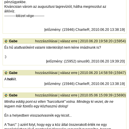
pénzügyekbe.
Kiváncsian várom az augusztusi tagrevíziót, hátha megmozdul az
állóvíz.
----------Idézet vége---------
[
előzmény
: (15946) CharlieR, 2010.06.20 13:38:19]
Gabe
hozzászólásai
|
válasz erre
| 2010.06.20 19:58:20 (15954)
És hű alattvalóként valami istenkirályt nem kéne imádnunk is?
:)
[
előzmény
: (15952) sinus90, 2010.06.20 19:39:20]
Gabe
hozzászólásai
|
válasz erre
| 2010.06.20 14:58:59 (15947)
A
hol
lét.
[
előzmény
: (15946) CharlieR, 2010.06.20 13:38:19]
Gabe
hozzászólásai
|
válasz erre
| 2010.05.06 15:09:39 (15690)
Mintha eddig pont ez ellen "harcoltunk" volna. Mindegy ki vezet, de ne
legyen már fizetős egy közhasznú dolog!
Én a helyedben visszaolvasnék egy kicsit...
A "harc" :) azért folyt, hogy egy a köz által összerakott érték ne egy