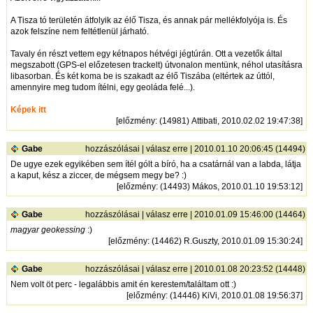
A Tisza tó területén átfolyik az élő Tisza, és annak pár mellékfolyója is. És
azok felszíne nem feltétlenül járható.
Tavaly én részt vettem egy kétnapos hétvégi jégtúrán. Ott a vezetők által
megszabott (GPS-el előzetesen trackelt) útvonalon mentünk, néhol utasításra
libasorban. És két koma be is szakadt az élő Tiszába (eltértek az úttól,
amennyire meg tudom ítélni, egy geoláda felé...).
Képek itt
[
előzmény
: (14981) Attibati, 2010.02.02 19:47:38]
Gabe
hozzászólásai
|
válasz erre
| 2010.01.10 20:06:45 (14494)
De ugye ezek egyikében sem ítél gólt a bíró, ha a csatárnál van a labda, látja
a kaput, kész a ziccer, de mégsem megy be? :)
[
előzmény
: (14493) Mákos, 2010.01.10 19:53:12]
Gabe
hozzászólásai
|
válasz erre
| 2010.01.09 15:46:00 (14464)
magyar geokessing
:)
[
előzmény
: (14462) R.Guszty, 2010.01.09 15:30:24]
Gabe
hozzászólásai
|
válasz erre
| 2010.01.08 20:23:52 (14448)
Nem volt öt perc - legalábbis amit én kerestem/találtam ott :)
[
előzmény
: (14446) KiVi, 2010.01.08 19:56:37]