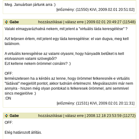
Meg. Januárban jártunk arra :)
[
előzmény
: (11550) KiVi, 2009.02.01 20:51:02]
Gabe
hozzászólásai
|
válasz erre
| 2009.02.01 20:49:27 (11548)
Valaki elmagyarázhatná nekem, mit jelent a "virtuális láda keresgélése" ?
Azt teljesen értem, mit jelent egy láda keresgélése: el van dugva, meg kell
találnom.
A virtuális keresgélése az valami olyasmi, hogy hányadik betűket is kell
elolvasnom valami szövegből?
Ezt kellene nekem örömmel csinálni? :)
OFF:
természetesen ha a kérdés az lenne, hogy örömmel felkeresnék-e virtuális
"ládával" megjelölt pontot, akkor tudnám értelmezni. Megválaszolni már nem
annyira - hiszen még olyan pontokat is felkeresek örömmel, ami semmivel
sincs megjelölve :)
:ON
[
előzmény
: (11531) KiVi, 2009.02.01 20:11:31]
Gabe
hozzászólásai
|
válasz erre
| 2008.12.18 23:53:59 (11272)
OFF:
Elég határozott állítás.