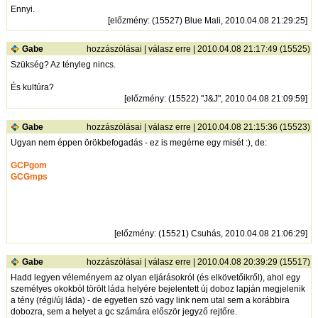
Ennyi.
[
előzmény
: (15527) Blue Mali, 2010.04.08 21:29:25]
Gabe
hozzászólásai
|
válasz erre
| 2010.04.08 21:17:49 (15525)
Szükség? Az tényleg nincs.
És kultúra?
[
előzmény
: (15522) "J&J", 2010.04.08 21:09:59]
Gabe
hozzászólásai
|
válasz erre
| 2010.04.08 21:15:36 (15523)
Ugyan nem éppen örökbefogadás - ez is megérne egy misét :), de:
GCPgom
GCGmps
[
előzmény
: (15521) Csuhás, 2010.04.08 21:06:29]
Gabe
hozzászólásai
|
válasz erre
| 2010.04.08 20:39:29 (15517)
Hadd legyen véleményem az olyan eljárásokról (és elkövetőikről), ahol egy
személyes okokból törölt láda helyére bejelentett új doboz lapján megjelenik
a tény (régi/új láda) - de egyetlen szó vagy link nem utal sem a korábbira
dobozra, sem a helyet a gc számára először jegyző rejtőre.