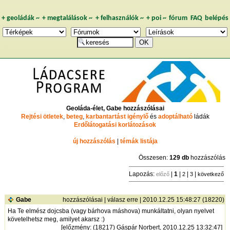
+
geoládák
~
+
megtalálások
~
+
felhasználók
~
+
poi
~
fórum
FAQ
belépés
Geoláda-élet, Gabe hozzászólásai
Rejtési ötletek
,
beteg
,
karbantartást igénylő
és
adoptálható
ládák
Erdőlátogatási korlátozások
új hozzászólás
|
témák listája
Összesen:
129 db
hozzászólás
Lapozás:
|
1
|
|
|
előző
2
3
következő
Gabe
hozzászólásai
|
válasz erre
| 2010.12.25 15:48:27 (18220)
Ha Te elmész dojcsba (vagy bárhova máshova) munkáltatni, olyan nyelvet
követelhetsz meg, amilyet akarsz :)
[
előzmény
: (18217) Gáspár Norbert, 2010.12.25 13:32:47]