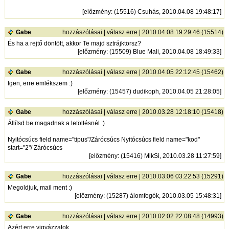
[
előzmény
: (15516) Csuhás, 2010.04.08 19:48:17]
Gabe
hozzászólásai
|
válasz erre
| 2010.04.08 19:29:46 (15514)
És ha a rejtő döntött, akkor Te majd sztrájktörsz?
[
előzmény
: (15509) Blue Mali, 2010.04.08 18:49:33]
Gabe
hozzászólásai
|
válasz erre
| 2010.04.05 22:12:45 (15462)
Igen, erre emlékszem :)
[
előzmény
: (15457) dudikoph, 2010.04.05 21:28:05]
Gabe
hozzászólásai
|
válasz erre
| 2010.03.28 12:18:10 (15418)
Állítsd be magadnak a letöltésnél :)
Nyitócsúcs field name="tipus"/Zárócsúcs Nyitócsúcs field name="kod"
start="2"/ Zárócsúcs
[
előzmény
: (15416) MikSi, 2010.03.28 11:27:59]
Gabe
hozzászólásai
|
válasz erre
| 2010.03.06 03:22:53 (15291)
Megoldjuk, mail ment :)
[
előzmény
: (15287) álomfogók, 2010.03.05 15:48:31]
Gabe
hozzászólásai
|
válasz erre
| 2010.02.02 22:08:48 (14993)
Azért erre vigyázzatok...