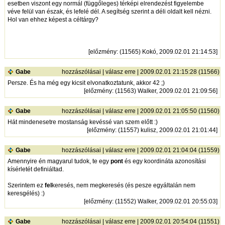
esetben viszont egy normál (függőleges) térképi elrendezést figyelembe
véve felül van észak, és lefelé dél. A segítség szerint a déli oldalt kell nézni.
Hol van ehhez képest a céltárgy?
[
előzmény
: (11565) Kokó, 2009.02.01 21:14:53]
Gabe
hozzászólásai
|
válasz erre
| 2009.02.01 21:15:28 (11566)
Persze. És ha még egy kicsit elvonatkoztatunk, akkor 42 ;)
[
előzmény
: (11563) Walker, 2009.02.01 21:09:56]
Gabe
hozzászólásai
|
válasz erre
| 2009.02.01 21:05:50 (11560)
Hát mindenesetre mostanság kevéssé van szem előtt :)
[
előzmény
: (11557) kulisz, 2009.02.01 21:01:44]
Gabe
hozzászólásai
|
válasz erre
| 2009.02.01 21:04:04 (11559)
Amennyire én magyarul tudok, te egy
pont
és egy koordináta azonosítási
kísérletét definiáltad.
Szerintem ez
fel
keresés, nem megkeresés (és pesze egyáltalán nem
keresgélés) :)
[
előzmény
: (11552) Walker, 2009.02.01 20:55:03]
Gabe
hozzászólásai
|
válasz erre
| 2009.02.01 20:54:04 (11551)