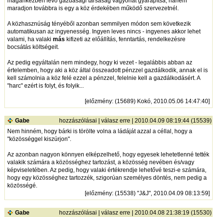
magánkézben lévő gazdasági társaság vagyonát gyarapítsa, hanem
maradjon továbbra is egy a köz érdekében működő szervezetnél.
A közhasznúság tényéből azonban semmilyen módon sem következik
automatikusan az ingyenesség. Ingyen leves nincs - ingyenes akkor lehet
valami, ha valaki
más
kifizeti az előállítás, fenntartás, rendelkezésre
bocsátás költségeit.
Az pedig egyáltalán nem mindegy, hogy ki vezet - legalábbis abban az
értelemben, hogy aki a köz által összeadott pénzzel gazdálkodik, annak el is
kell számolnia a köz felé ezzel a pénzzel, felelnie kell a gazdálkodásért. A
"harc" ezért is folyt, és folyik...
[
előzmény
: (15689) Kokó, 2010.05.06 14:47:40]
Gabe
hozzászólásai
|
válasz erre
| 2010.04.09 08:19:44 (15539)
Nem hinném, hogy bárki is törölte volna a ládáját azzal a céllal, hogy a
"közösséggel kiszúrjon".
Az azonban nagyon könnyen elképzelhető, hogy egyesek lehetetlenné tették
valakik számára a közösséghez tartozást, a közösség nevében és/vagy
képviseletében. Az pedig, hogy valaki értékrendje lehetővé teszi-e számára,
hogy egy közösséghez tartozzék, szigorúan személyes döntés, nem pedig a
közösségé.
[
előzmény
: (15538) "J&J", 2010.04.09 08:13:59]
Gabe
hozzászólásai
|
válasz erre
| 2010.04.08 21:38:19 (15530)