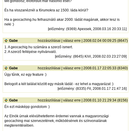
Mit gondolsz, előfordult már hasonló eset?
És ha visszanéznél a fórumokra az 1500. láda körül?
Ha a geocaching.hu felhasználó akar 2000. ládát magának, akkor lesz is
neki :)
[
előzmény
: (9369) Apexsek, 2008.03.16 20:33:11]
Gabe
hozzászólásai
|
válasz erre
| 2008.02.04 00:09:25 (8647)
1. A geocachig.hu számára a szerző ismert.
2. A szerző fellépése nyilvánvaló.
[
előzmény
: (8645) KiVi, 2008.02.03 23:27:09]
Gabe
hozzászólásai
|
válasz erre
| 2008.01.17 22:05:33 (8340)
Úgy tűnik, ez egy feature :)
Belogolt a két találat között egy másik ládát - ez lehet a magyarázat :)
[
előzmény
: (8335) Fil, 2008.01.17 21:47:16]
Gabe
hozzászólásai
|
válasz erre
| 2008.01.10 21:29:34 (8156)
Én ezt másképp gondolom :)
Az Elnök úrnak elévülhetetlemn érdemei vannak a magyarországi
geocaching mai szervezetének, működésének és színvonalának
megteremtésében.