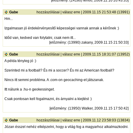
[
előzmény
: (14180) feri60, 2009.12.10 20:43:35]
Gabe
hozzászólásai
|
válasz erre
| 2009.11.15 21:53:48 (13991)
Hm...
Izgalmasan jó érdekérvényesítő képességei vannak annak a kérőnek :)
Időd van, kedved van folytatni, csak nem itt...
[
előzmény
: (13990) zakany, 2009.11.15 21:50:33]
Gabe
hozzászólásai
|
válasz erre
| 2009.11.15 18:31:07 (13952)
A példa tényleg jó :)
Szerinted mi a football? És mi a soccer? És mi az American football?
Nincs itt semmi probléma. A .com-on geocaching-et játszanak.
Itt nálunk a .hu-n geokessinget.
Csak pontosan kell fogalmazni, és árnyalni a kiejtést :)
[
előzmény
: (13950) Walker, 2009.11.15 17:50:42]
Gabe
hozzászólásai
|
válasz erre
| 2009.11.12 23:58:03 (13834)
Józan ésszel nehéz elképzelni, hogy a világ fog a magyarhoz alkalmazkodni.