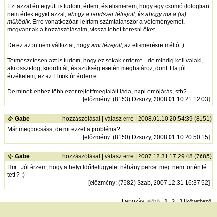
Ezt azzal én együtt is tudom, értem, és elismerem, hogy egy csomó dologban
nem értek egyet azzal,
ahogy a rendszer létrejött, és ahogy ma a (is)
működik.
Erre vonatkozóan leírtam számtalanszor a véleményemet,
megvannak a hozzászólásaim, vissza lehet keresni őket.
De ez azon nem változtat, hogy
ami létrejött
, az elismerésre méltó :)
Természetesen azt is tudom, hogy ez sokak érdeme - de mindig kell valaki,
aki összefog, koordinál, és szükség esetén meghatároz, dönt. Ha jól
érzékelem, ez az Elnök úr érdeme.
De minek ehhez több ezer rejtett/megtalált láda, napi erdőjárás, stb?
[
előzmény
: (8153) Dzsozy, 2008.01.10 21:12:03]
Gabe
hozzászólásai
|
válasz erre
| 2008.01.10 20:54:39 (8151)
Már megbocsáss, de mi ezzel a probléma?
[
előzmény
: (8150) Dzsozy, 2008.01.10 20:50:15]
Gabe
hozzászólásai
|
válasz erre
| 2007.12.31 17:29:48 (7685)
Hm.. Jól érzem, hogy a helyi Időrfelügyelet néhány percet meg nem történtté
tett ? :)
[
előzmény
: (7682) Szab, 2007.12.31 16:37:52]
Lapozás:
|
1
|
|
|
előző
2
3
következő