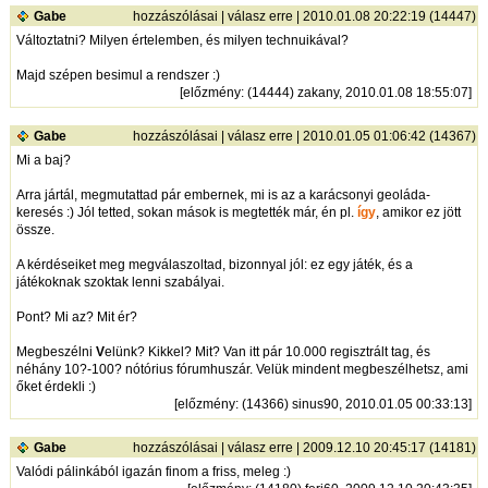
Gabe
hozzászólásai
|
válasz erre
| 2010.01.08 20:22:19 (14447)
Változtatni? Milyen értelemben, és milyen technuikával?
Majd szépen besimul a rendszer :)
[
előzmény
: (14444) zakany, 2010.01.08 18:55:07]
Gabe
hozzászólásai
|
válasz erre
| 2010.01.05 01:06:42 (14367)
Mi a baj?
Arra jártál, megmutattad pár embernek, mi is az a karácsonyi geoláda-
keresés :) Jól tetted, sokan mások is megtették már, én pl.
így
, amikor ez jött
össze.
A kérdéseiket meg megválaszoltad, bizonnyal jól: ez egy játék, és a
játékoknak szoktak lenni szabályai.
Pont? Mi az? Mit ér?
Megbeszélni
V
elünk? Kikkel? Mit? Van itt pár 10.000 regisztrált tag, és
néhány 10?-100? nótórius fórumhuszár. Velük mindent megbeszélhetsz, ami
őket érdekli :)
[
előzmény
: (14366) sinus90, 2010.01.05 00:33:13]
Gabe
hozzászólásai
|
válasz erre
| 2009.12.10 20:45:17 (14181)
Valódi pálinkából igazán finom a friss, meleg :)