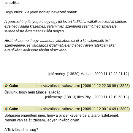
turisztika.
Hogy idézzük a jelen honlap bevezető sorait:
A geocaching lényege, hogy egy jól lezárt ládikát a vállalkozó kedvű játékos
elrejt egy általa kiszemelt, valamilyen szempont szerint megismerésre,
felfedezésre érdemesnek ítélt helyen
Hiszünk benne, hogy valamennyiünkben ott él a kincskeresők ősi
szenvedélye, és valóságos izgalmat jelenthet egy ilyen játékban akár
elrejtőként, akár keresőként részt venni.
[
előzmény
: (13830) Mathau, 2009.11.12 23:21:12]
Gabe
hozzászólásai
|
válasz erre
| 2009.11.12 22:38:09 (13828)
Örülünk, hogy nem tűnik el a ládád :)
[
előzmény
: (13813) Illés Pityu, 2009.11.12 19:50:19]
Gabe
hozzászólásai
|
válasz erre
| 2009.11.12 00:14:49 (13802)
Sohasem engedtem meg, hogy a pincér keverje be a tatárbifsztekemet.
Nekem van saját ízlésem, legyen inkább olyan.
A Te ízlésed mit súg?