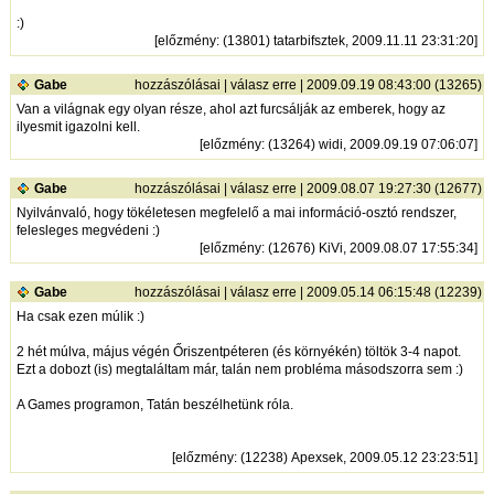
:)
[
előzmény
: (13801) tatarbifsztek, 2009.11.11 23:31:20]
Gabe
hozzászólásai
|
válasz erre
| 2009.09.19 08:43:00 (13265)
Van a világnak egy olyan része, ahol azt furcsálják az emberek, hogy az
ilyesmit igazolni kell.
[
előzmény
: (13264) widi, 2009.09.19 07:06:07]
Gabe
hozzászólásai
|
válasz erre
| 2009.08.07 19:27:30 (12677)
Nyilvánvaló, hogy tökéletesen megfelelő a mai információ-osztó rendszer,
felesleges megvédeni :)
[
előzmény
: (12676) KiVi, 2009.08.07 17:55:34]
Gabe
hozzászólásai
|
válasz erre
| 2009.05.14 06:15:48 (12239)
Ha csak ezen múlik :)
2 hét múlva, május végén Őriszentpéteren (és környékén) töltök 3-4 napot.
Ezt a dobozt (is) megtaláltam már, talán nem probléma másodszorra sem :)
A Games programon, Tatán beszélhetünk róla.
[
előzmény
: (12238) Apexsek, 2009.05.12 23:23:51]