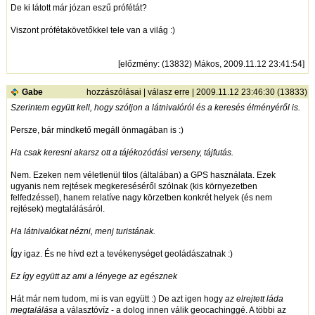
De ki látott már józan eszű prófétát?
Viszont prófétakövetőkkel tele van a világ :)
[
előzmény
: (13832) Mákos, 2009.11.12 23:41:54]
Gabe
hozzászólásai
|
válasz erre
| 2009.11.12 23:46:30 (13833)
Szerintem együtt kell, hogy szóljon a látnivalóról és a keresés élményéről is.
Persze, bár mindkető megáll önmagában is :)
Ha csak keresni akarsz ott a tájékozódási verseny, tájfutás.
Nem. Ezeken nem véletlenül tilos (általában) a GPS használata. Ezek
ugyanis nem rejtések megkereséséről szólnak (kis környezetben
felfedzéssel), hanem relatíve nagy körzetben konkrét helyek (és nem
rejtések) megtalálásáról.
Ha látnivalókat nézni, menj turistának.
Így igaz. És ne hívd ezt a tevékenységet geoládászatnak :)
Ez így együtt az ami a lényege az egésznek
Hát már nem tudom, mi is van együtt :) De azt igen hogy
az elrejtett láda
megtalálása
a választóvíz - a dolog innen válik geocachinggé. A többi az