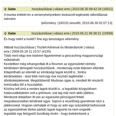
Gabe
hozzászólásai
|
válasz erre
| 2010.06.30 08:42:34 (16011)
A munka
értékét
én a versenyhelyzetben beárazott legkisebb ráfordítással
mérném.
[
előzmény
: (16010) sinus90, 2010.06.30 02:07:13]
Gabe
hozzászólásai
|
válasz erre
| 2010.06.21 06:38:31 (15958)
És hogy miért a hollét? Íme egy tanulságos vélemény:
Attibati hozzászólásai | Tisztelt Adminok és Moderátorok! | válasz
erre | 2009.05.28 11:10:57 (4155)
Több mint négy éve kisérem figyelemmel a geocaching magyarországi
működését.
Kezdetben még elhangzottak itt a fórumon az egyesületet némely
kérdésben támogató hozzászólások , mostanság ezek teljesen eltüntek.
Kitapintható az ellentét az elnökségi tagok között is , fontos
kérdésekben - lásd több mint egy éve húzódó tagfelvétel -
döntésképtelenek. Megdöbbentő Mudman ügye is, mindkét fél részéről
bohózatba illő a hozzáállás.
Közöny lett úrrá a rendes tagok között is , a legutóbbi közgyülésen
határozatképtelen volt a grémium, sok tag már nem aktiv játékos .
Mindezek tetejében itt van az egyesület pénzügyeit firtató
megválaszolatlan kérdések ügye. Sajnos a vezetőség gyereknek nézi a
játékosokat. Hogyan várhatják el hogy az adó egy százalékát befizessük
az egyesületnek illetve pártoló tagok legyünk ha nem engedik -
legalább egy felügyelő bizottság révén - hogy betekintsünk a