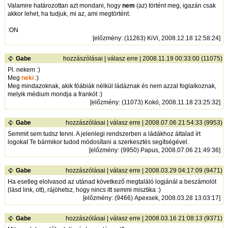
Valamire határozottan azt mondani, hogy
nem
(az) történt meg, igazán csak
akkor lehet, ha tudjuk, mi az, ami megtörtént.
:ON
[
előzmény
: (11263) KiVi, 2008.12.18 12:58:24]
Gabe
hozzászólásai
|
válasz erre
| 2008.11.19 00:33:00 (11075)
Pl. nekem :)
Meg
neki
:)
Meg mindazoknak, akik fóábiák nélkül ládáznak és nem azzal foglalkoznak,
melyik médium mondja a frankót :)
[
előzmény
: (11073) Kokó, 2008.11.18 23:25:32]
Gabe
hozzászólásai
|
válasz erre
| 2008.07.06 21:54:33 (9953)
Semmit sem tudsz tenni. A jelenlegi rendszerben a ládákhoz általad írt
logokat Te bármikor tudod módosítani a szerkesztés segítségével.
[
előzmény
: (9950) Papus, 2008.07.06 21:49:36]
Gabe
hozzászólásai
|
válasz erre
| 2008.03.29 04:17:09 (9471)
Ha esetleg elolvasod az utánad következő megtaláló logjánál a beszámolót
(lásd link, ott), rájöhetsz, hogy nincs itt semmi misztika :)
[
előzmény
: (9466) Apexsek, 2008.03.28 13:03:17]
Gabe
hozzászólásai
|
válasz erre
| 2008.03.16 21:08:13 (9371)