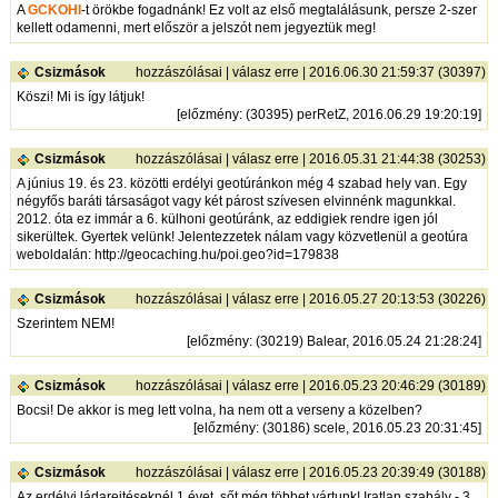
A
GCKOHI
-t örökbe fogadnánk! Ez volt az első megtalálásunk, persze 2-szer
kellett odamenni, mert először a jelszót nem jegyeztük meg!
Csizmások
hozzászólásai
|
válasz erre
| 2016.06.30 21:59:37 (30397)
Köszi! Mi is így látjuk!
[
előzmény
: (30395) perRetZ, 2016.06.29 19:20:19]
Csizmások
hozzászólásai
|
válasz erre
| 2016.05.31 21:44:38 (30253)
A június 19. és 23. közötti erdélyi geotúránkon még 4 szabad hely van. Egy
négyfős baráti társaságot vagy két párost szívesen elvinnénk magunkkal.
2012. óta ez immár a 6. külhoni geotúránk, az eddigiek rendre igen jól
sikerültek. Gyertek velünk! Jelentezzetek nálam vagy közvetlenül a geotúra
weboldalán:
http://geocaching.hu/poi.geo?id=179838
Csizmások
hozzászólásai
|
válasz erre
| 2016.05.27 20:13:53 (30226)
Szerintem NEM!
[
előzmény
: (30219) Balear, 2016.05.24 21:28:24]
Csizmások
hozzászólásai
|
válasz erre
| 2016.05.23 20:46:29 (30189)
Bocsi! De akkor is meg lett volna, ha nem ott a verseny a közelben?
[
előzmény
: (30186) scele, 2016.05.23 20:31:45]
Csizmások
hozzászólásai
|
válasz erre
| 2016.05.23 20:39:49 (30188)
Az erdélyi ládarejtéseknél 1 évet, sőt még többet vártunk! Iratlan szabály - 3