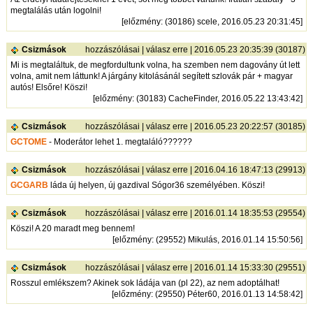
megtalálás után logolni!
[
előzmény
: (30186) scele, 2016.05.23 20:31:45]
Csizmások
hozzászólásai
|
válasz erre
| 2016.05.23 20:35:39 (30187)
Mi is megtaláltuk, de megfordultunk volna, ha szemben nem dagovány út lett
volna, amit nem láttunk! A járgány kitolásánál segített szlovák pár + magyar
autós! Elsőre! Köszi!
[
előzmény
: (30183) CacheFinder, 2016.05.22 13:43:42]
Csizmások
hozzászólásai
|
válasz erre
| 2016.05.23 20:22:57 (30185)
GCTOME
- Moderátor lehet 1. megtaláló??????
Csizmások
hozzászólásai
|
válasz erre
| 2016.04.16 18:47:13 (29913)
GCGARB
láda új helyen, új gazdival Sógor36 személyében. Köszi!
Csizmások
hozzászólásai
|
válasz erre
| 2016.01.14 18:35:53 (29554)
Köszi! A 20 maradt meg bennem!
[
előzmény
: (29552) Mikulás, 2016.01.14 15:50:56]
Csizmások
hozzászólásai
|
válasz erre
| 2016.01.14 15:33:30 (29551)
Rosszul emlékszem? Akinek sok ládája van (pl 22), az nem adoptálhat!
[
előzmény
: (29550) Péter60, 2016.01.13 14:58:42]