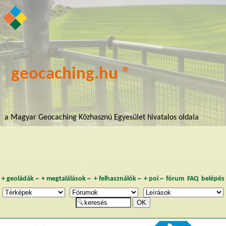
geocaching.hu ®
a Magyar Geocaching Közhasznú Egyesület hivatalos oldala
+
geoládák
~
+
megtalálások
~
+
felhasználók
~
+
poi
~
fórum
FAQ
belépés