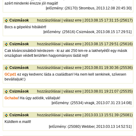
azért mindenki érezze jól magát!
[
előzmény
: (26170) Strombus, 2013.12.08 20:45:30]
Csizmások
hozzászólásai
|
válasz erre
| 2013.08.15 17:31:15 (25617)
Bocs a gépelési hibákért!
[
előzmény
: (25616) Csizmások, 2013.08.15 17:29:51]
Csizmások
hozzászólásai
|
válasz erre
| 2013.08.15 17:29:51 (25616)
Cak kíváncsisákból kérdezem - ki az aki 250 km-re a lakhelyétől egy másik
országban védett terülrten hagyományos ládát rejt!
Csizmások
hozzászólásai
|
válasz erre
| 2013.08.01 19:30:36 (25536)
GCpd1
ez egy kedvenc láda a családban! Ha nem kell senkinek, szívesen
bevállaljuk!:)
Csizmások
hozzászólásai
|
válasz erre
| 2013.08.01 19:21:07 (25535)
Gchaba
! Ha úgy adódik, vállaljuk!
[
előzmény
: (25534) viragk, 2013.07.31 23:14:08]
Csizmások
hozzászólásai
|
válasz erre
| 2013.03.13 15:51:39 (25081)
Küldtem e.mailt!
[
előzmény
: (25080) Webber, 2013.03.13 14:52:51]