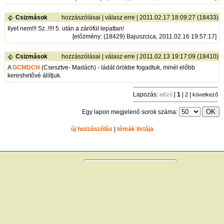
Csizmások
hozzászólásai
|
válasz erre
| 2011.02.17 18:09:27 (18433)
Ilyet nem!!! Sz..!!!! 5. után a zárófül lepattan!
[
előzmény
: (18429) Bajuszcica, 2011.02.16 19:57:17]
Csizmások
hozzászólásai
|
válasz erre
| 2011.02.13 19:17:09 (18410)
A
GCMDCH
(Csesztve- Madách) - ládát örökbe fogadtuk, minél előbb
kereshetővé állítjuk.
Lapozás:
|
1
|
|
előző
2
következő
Egy lapon megjelenő sorok száma:
új hozzászólás
|
témák listája
Bejelentkezés
név:
jelszó:
tárolás
[
regisztráció
]
[
turistautak.hu
] [
hasznos apróságok
] [
jogi tudnivalók
]
[
e-mail
] [
impresszum
]