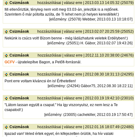
Csizmások
hozzászólásai
|
válasz erre
| 2013.03.13 14:05:32 (25079)
Mi ellenőriztük, tényleg nem volt meg 03.03-án, jeleztük is a rejtőnek.
Szerintem ő már pótolta azóta, de Ti lehet nem jó helyen kerestétek!:)
[
előzmény
: (25078) Webber, 2013.03.13 10:18:07]
Csizmások
hozzászólásai
|
válasz erre
| 2013.02.07 20:25:59 (25052)
Nekünk is csúcs volt! Bízom benne - még ládázhatunk veletek Erdélyben!:)
[
előzmény
: (25051) H. Gábor, 2013.02.07 19:43:26]
Csizmások
hozzászólásai
|
válasz erre
| 2012.11.10 20:38:00 (24676)
GCFV
- újratelepítve Bagon, a Petőfi-forrásnál.
Csizmások
hozzászólásai
|
válasz erre
| 2012.08.30 18:31:13 (24295)
Pont erre voltam kíváncsi én is! Érthetetlen!
[
előzmény
: (24294) Gábor75, 2012.08.30 18:22:11]
Csizmások
hozzászólásai
|
válasz erre
| 2012.03.19 19:42:10 (23010)
"Látom lassan együtt a csapat." Ha így viszonyulsz, ez nem lesz a Te
csapatod!:)
[
előzmény
: (23005) cachekiller, 2012.03.19 17:50:47]
Csizmások
hozzászólásai
|
válasz erre
| 2012.01.16 18:07:49 (22480)
Igazad van! Veled értek egyet, én kifejezetten örülök, ha hív valaki