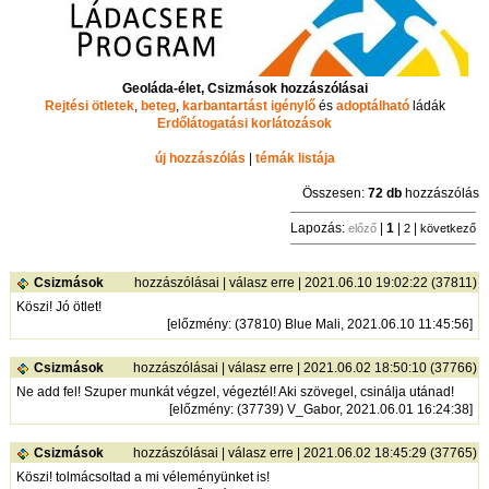
Geoláda-élet, Csizmások hozzászólásai
Rejtési ötletek
,
beteg
,
karbantartást igénylő
és
adoptálható
ládák
Erdőlátogatási korlátozások
új hozzászólás
|
témák listája
Összesen:
72 db
hozzászólás
Lapozás:
|
1
|
|
előző
2
következő
Csizmások
hozzászólásai
|
válasz erre
| 2021.06.10 19:02:22 (37811)
Köszi! Jó ötlet!
[
előzmény
: (37810) Blue Mali, 2021.06.10 11:45:56]
Csizmások
hozzászólásai
|
válasz erre
| 2021.06.02 18:50:10 (37766)
Ne add fel! Szuper munkát végzel, végeztél! Aki szövegel, csinálja utánad!
[
előzmény
: (37739) V_Gabor, 2021.06.01 16:24:38]
Csizmások
hozzászólásai
|
válasz erre
| 2021.06.02 18:45:29 (37765)
Köszi! tolmácsoltad a mi véleményünket is!