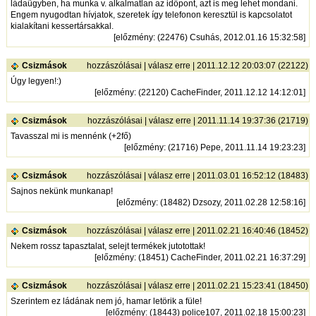
ládaügyben, ha munka v. alkalmatlan az időpont, azt is meg lehet mondani.
Engem nyugodtan hívjatok, szeretek így telefonon keresztül is kapcsolatot
kialakítani kessertársakkal.
[
előzmény
: (22476) Csuhás, 2012.01.16 15:32:58]
Csizmások
hozzászólásai
|
válasz erre
| 2011.12.12 20:03:07 (22122)
Úgy legyen!:)
[
előzmény
: (22120) CacheFinder, 2011.12.12 14:12:01]
Csizmások
hozzászólásai
|
válasz erre
| 2011.11.14 19:37:36 (21719)
Tavasszal mi is mennénk (+2fő)
[
előzmény
: (21716) Pepe, 2011.11.14 19:23:23]
Csizmások
hozzászólásai
|
válasz erre
| 2011.03.01 16:52:12 (18483)
Sajnos nekünk munkanap!
[
előzmény
: (18482) Dzsozy, 2011.02.28 12:58:16]
Csizmások
hozzászólásai
|
válasz erre
| 2011.02.21 16:40:46 (18452)
Nekem rossz tapasztalat, selejt termékek jutotottak!
[
előzmény
: (18451) CacheFinder, 2011.02.21 16:37:29]
Csizmások
hozzászólásai
|
válasz erre
| 2011.02.21 15:23:41 (18450)
Szerintem ez ládának nem jó, hamar letörik a füle!
[
előzmény
: (18443) police107, 2011.02.18 15:00:23]