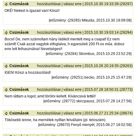
Csizmások
hozzászólásai
|
válasz erre
| 2015.10.30 19:33:39 (29297)
OKÉ! Neked is igazad van! Köszi!
[
előzmény
: (29295) Mikulás, 2015.10.30 19:09:08]
Csizmások
hozzászólásai
|
válasz erre
| 2015.10.30 19:03:14 (29294)
Bocsi! De, nem számoltam hány ládikót mentett meg a csapat! Ez nem
számít! Csak azzal vagytok elfoglalva, h egyesületi 200 Ft-os műa. doboz
erre lett felhasználva! Nevetséges!!
[
előzmény
: (29284) Strombus, 2015.10.29 23:52:29]
Csizmások
hozzászólásai
|
válasz erre
| 2015.10.26 20:19:35 (29263)
IGEN! Köszi a hozzászólást!
[
előzmény
: (29251) becko, 2015.10.25 15:47:29]
Csizmások
hozzászólásai
|
válasz erre
| 2015.07.28 18:50:31 (28773)
Nem láttam a logot, amit törölni kellett. Kíváncsivá tettél!
[
előzmény
: (28772) skiccpausz, 2015.07.28 14:27:56]
Csizmások
hozzászólásai
|
válasz erre
| 2015.06.27 21:25:34 (28674)
Tökösebb lenne, ha mernétek nyíltan felvállalni (pl. teloszám).
[
előzmény
: (28670) Fenyő menyét, 2015.06.27 18:02:58]