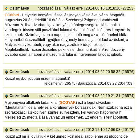
Csizmások
hozzászólásai
|
válasz erre
| 2014.08.16 13:18:10 (27253)
GC60vd
- Helyszíni kenyérsütéssel és ingyen kóstolóval várja látogatóit
augusztus 20-án délelőtt 10 órától a Széchenyi Zsigmond Vadászati
Múzeum. A díszudvarban igazi kenyér különlegességeket láthatnak a
vendégek: frissen sült pászkából lakomázhatnak és két méteres kenyeret is
szelhetnek. Kizárólag ezen a napon tekinthető meg az a - történelmi idők
kenyereiből összeállított - gyűjtemény, mely bemutatja például az őskori, a
Mátyás király korabeli, vagy akár nagyszüleink idejének cipóit.
Megtekinthetik Tőzsér Józsefné pékmester díszmunkáit is. A rendezvény,
továbbá ezen a napon a múzeum tárlatai is ingyenesen látogathatóak.
Csizmások
hozzászólásai
|
válasz erre
| 2014.03.22 20:58:32 (26576)
Köszi! Egyből jobban érzem magam!::))
[
előzmény
: (26575) Bajuszcica, 2014.03.22 20:47:09]
Csizmások
hozzászólásai
|
válasz erre
| 2014.03.22 19:21:31 (26574)
A gyöngyösi állatkerti ládánknál (
GCGYAK
) ezt a logot olvastam -
"Megtaláltam, de a hely és a körülmények borzasztóak. Nem szabadna ezt a
szórakozást, játékot ilyen szintre süllyeszteni. Fel vagyok háborodva !".
Mellesleg 25 megtalálása van az úri embernek. Ez engem is felháborított!.
Csizmások
hozzászólásai
|
válasz erre
| 2013.12.10 17:06:08 (26173)
Köszi! Ezt mi is így látjuk! A két ünnep közt ideálisabb lenne az időpont, de