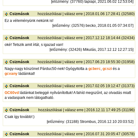
[
előzmény
: (37760) tapiapi, 2021.06.02 12:53:04]
Csizmások
hozzászólásai
|
válasz erre
| 2018.01.06 17:28:41 (32580)
Ez a véleményünk nekünk is!
[
előzmény
: (32576) becko, 2018.01.05 07:34:07]
Csizmások
hozzászólásai
|
válasz erre
| 2017.12.12 18:14:44 (32434)
oké! Tetszik amit írtál, s igazad van!
[
előzmény
: (32426) Mikulás, 2017.12.12 12:27:15]
Csizmások
hozzászólásai
|
válasz erre
| 2017.06.23 18:55:30 (31958)
Nagy-nagy köszönet Párduc50-nek! Gyógyitotta a
gcberc
,
gcszi
és a
gcvany
ládáinkat!
Csizmások
hozzászólásai
|
válasz erre
| 2017.02.05 19:12:47 (31373)
GC60vd
ládánkat beteggé nyílvánítottuk! A fahíd megszűnt, az olvadás miatt
a vadaspark nem látogatható.
Csizmások
hozzászólásai
|
válasz erre
| 2016.12.11 17:49:25 (31196)
Csak így tovább!:)
[
előzmény
: (31188) Strombus, 2016.12.10 20:03:52]
Csizmások
hozzászólásai
|
válasz erre
| 2016.07.31 20:05:47 (30578)