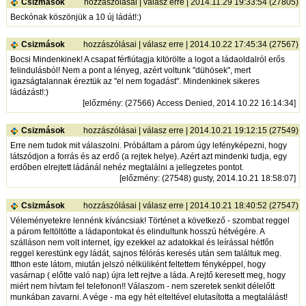
Csizmások
hozzászólásai
|
válasz erre
| 2014.11.29 19:33:54 (27805)
Beckónak köszönjük a 10 új ládát!:)
Csizmások
hozzászólásai
|
válasz erre
| 2014.10.22 17:45:34 (27567)
Bocsi Mindenkinek! A csapat férfiútagja kitörölte a logot a ládaoldalról erős
felindulásból! Nem a pont a lényeg, azért voltunk "dühösek", mert
igazságtalannak éreztük az "el nem fogadást". Mindenkinek sikeres
ládázást!:)
[
előzmény
: (27566) Access Denied, 2014.10.22 16:14:34]
Csizmások
hozzászólásai
|
válasz erre
| 2014.10.21 19:12:15 (27549)
Erre nem tudok mit válaszolni. Próbáltam a párom úgy lefényképezni, hogy
látszódjon a forrás és az erdő (a rejtek helye). Azért azt mindenki tudja, egy
erdőben elrejtett ládánál nehéz megtalálni a jellegzetes pontot.
[
előzmény
: (27548) gusty, 2014.10.21 18:58:07]
Csizmások
hozzászólásai
|
válasz erre
| 2014.10.21 18:40:52 (27547)
Véleményetekre lennénk kíváncsiak! Történet a következő - szombat reggel
a párom feltöltötte a ládapontokat és elindultunk hosszú hétvégére. A
szálláson nem volt internet, így ezekkel az adatokkal és leírással hétfőn
reggel kerestünk egy ládát, sajnos félórás keresés után sem találtuk meg.
Itthon este látom, miután jelszó nélküliként feltettem fényképpel, hogy
vasárnap ( előtte való nap) újra lett rejtve a láda. A rejtő keresett meg, hogy
miért nem hívtam fel telefonon!! Válaszom - nem szeretek senkit délelőtt
munkában zavarni. A vége - ma egy hét elteltével elutasította a megtalálást!