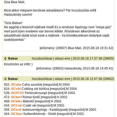
Szia Blue Mali,
Most akkor mégsem kerülnek adoptálásra? Pár hozzászólás előtt
Halászkirály szerint:
"Szia Balear!
Ne aggódj a felsorolt rejtések miatt! Ez a rendszer épphogy nem "mega gáz"
mert pont ilyen esetekre van benne kitétel. Rövidesen átkerülnek az
adoptálható ládák közé ezek a rejtések - ha következetesen betartjuk saját
szabályainkat."
[
előzmény
: (28607) Blue Mali, 2015.06.18 19:31:42]
Balear
hozzászólásai
|
válasz erre
| 2015.06.18 17:37:38 (28605)
Köszönöm az infót :)
[
előzmény
: (28603) halaszkiraly, 2015.06.18 14:45:41]
Balear
hozzászólásai
|
válasz erre
| 2015.06.18 12:47:36 (28602)
932.
GCuha
Cuha-szurdok [megszűnt] M 2004.
824.
GCsikl
Csikling vár körtúra [megszűnt] M 2004.
539.
GCFCSV
Fehérvárcsurgó [megszűnt] M 2003.
472.
GCbnrf
Római fürdő [megszűnt] H 2002.
468.
GCbtko
Bátorkő [megszűnt] H 2002.
434.
GCCski
Csáki vár [megszűnt] M 2002.
356.
GCiszk
Iszkaszentgyörgy - Kastély(park) [megszűnt] M 2002.
344.
GCSost
Székesfehérvár - Sóstó [megszűnt] M 2002.