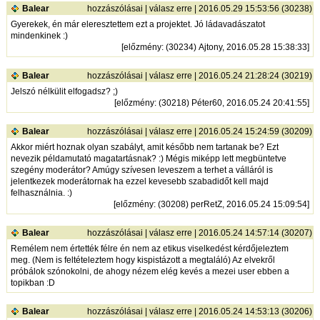
Balear
hozzászólásai
|
válasz erre
| 2016.05.29 15:53:56 (30238)
Gyerekek, én már eleresztettem ezt a projektet. Jó ládavadászatot
mindenkinek :)
[
előzmény
: (30234) Ajtony, 2016.05.28 15:38:33]
Balear
hozzászólásai
|
válasz erre
| 2016.05.24 21:28:24 (30219)
Jelszó nélkülit elfogadsz? ;)
[
előzmény
: (30218) Péter60, 2016.05.24 20:41:55]
Balear
hozzászólásai
|
válasz erre
| 2016.05.24 15:24:59 (30209)
Akkor miért hoznak olyan szabályt, amit később nem tartanak be? Ezt
nevezik példamutató magatartásnak? :) Mégis miképp lett megbüntetve
szegény moderátor? Amúgy szívesen leveszem a terhet a válláról is
jelentkezek moderátornak ha ezzel kevesebb szabadidőt kell majd
felhasználnia. :)
[
előzmény
: (30208) perRetZ, 2016.05.24 15:09:54]
Balear
hozzászólásai
|
válasz erre
| 2016.05.24 14:57:14 (30207)
Remélem nem értették félre én nem az etikus viselkedést kérdőjeleztem
meg. (Nem is feltételeztem hogy kispistázott a megtaláló) Az elvekről
próbálok szónokolni, de ahogy nézem elég kevés a mezei user ebben a
topikban :D
Balear
hozzászólásai
|
válasz erre
| 2016.05.24 14:53:13 (30206)