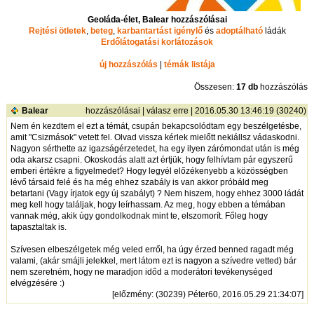
Geoláda-élet, Balear hozzászólásai
Rejtési ötletek
,
beteg
,
karbantartást igénylő
és
adoptálható
ládák
Erdőlátogatási korlátozások
új hozzászólás
|
témák listája
Összesen:
17 db
hozzászólás
Balear
hozzászólásai
|
válasz erre
| 2016.05.30 13:46:19 (30240)
Nem én kezdtem el ezt a témát, csupán bekapcsolódtam egy beszélgetésbe,
amit "Csizmások" vetett fel. Olvad vissza kérlek mielőtt nekiállsz vádaskodni.
Nagyon sérthette az igazságérzetedet, ha egy ilyen zárómondat után is még
oda akarsz csapni. Okoskodás alatt azt értjük, hogy felhívtam pár egyszerű
emberi értékre a figyelmedet? Hogy legyél előzékenyebb a közösségben
lévő társaid felé és ha még ehhez szabály is van akkor próbáld meg
betartani (Vagy írjatok egy új szabályt) ? Nem hiszem, hogy ehhez 3000 ládát
meg kell hogy találjak, hogy leírhassam. Az meg, hogy ebben a témában
vannak még, akik úgy gondolkodnak mint te, elszomorít. Főleg hogy
tapasztaltak is.
Szívesen elbeszélgetek még veled erről, ha úgy érzed benned ragadt még
valami, (akár smájli jelekkel, mert látom ezt is nagyon a szívedre vetted) bár
nem szeretném, hogy ne maradjon időd a moderátori tevékenységed
elvégzésére :)
[
előzmény
: (30239) Péter60, 2016.05.29 21:34:07]