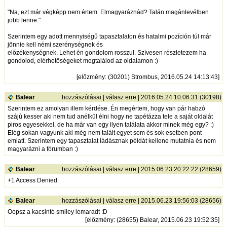
"Na, ezt már végképp nem értem. Elmagyaráznád? Talán magánlevélben
jobb lenne."
Szerintem egy adott mennyiségű tapasztalaton és hatalmi pozíción túl már
jönnie kell némi szerénységnek és
előzékenységnek. Lehet én gondolom rosszul. Szívesen részletezem ha
gondolod, elérhetőségeket megtalálod az oldalamon :)
[
előzmény
: (30201) Strombus, 2016.05.24 14:13:43]
Balear
hozzászólásai
|
válasz erre
| 2016.05.24 10:06:31 (30198)
Szerintem ez amolyan illem kérdése. Én megértem, hogy van pár habzó
szájú kesser aki nem tud anélkül élni hogy ne tapétázza tele a saját oldalát
piros egyesekkel, de ha már van egy ilyen találata akkor minek még egy? :)
Elég sokan vagyunk aki még nem talált egyet sem és sok esetben pont
emiatt. Szerintem egy tapasztalat ládásznak példát kellene mutatnia és nem
magyarázni a fórumban :)
Balear
hozzászólásai
|
válasz erre
| 2015.06.23 20:22:22 (28659)
+1 Access Denied
Balear
hozzászólásai
|
válasz erre
| 2015.06.23 19:56:03 (28656)
Oopsz a kacsintó smiley lemaradt :D
[
előzmény
: (28655) Balear, 2015.06.23 19:52:35]