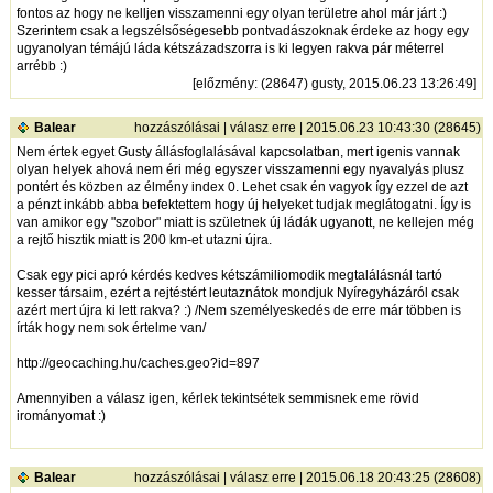
fontos az hogy ne kelljen visszamenni egy olyan területre ahol már járt :)
Szerintem csak a legszélsőségesebb pontvadászoknak érdeke az hogy egy
ugyanolyan témájú láda kétszázadszorra is ki legyen rakva pár méterrel
arrébb :)
[
előzmény
: (28647) gusty, 2015.06.23 13:26:49]
Balear
hozzászólásai
|
válasz erre
| 2015.06.23 10:43:30 (28645)
Nem értek egyet Gusty állásfoglalásával kapcsolatban, mert igenis vannak
olyan helyek ahová nem éri még egyszer visszamenni egy nyavalyás plusz
pontért és közben az élmény index 0. Lehet csak én vagyok így ezzel de azt
a pénzt inkább abba befektettem hogy új helyeket tudjak meglátogatni. Így is
van amikor egy "szobor" miatt is születnek új ládák ugyanott, ne kellejen még
a rejtő hisztik miatt is 200 km-et utazni újra.
Csak egy pici apró kérdés kedves kétszámiliomodik megtalálásnál tartó
kesser társaim, ezért a rejtéstért leutaznátok mondjuk Nyíregyházáról csak
azért mert újra ki lett rakva? :) /Nem személyeskedés de erre már többen is
írták hogy nem sok értelme van/
http://geocaching.hu/caches.geo?id=897
Amennyiben a válasz igen, kérlek tekintsétek semmisnek eme rövid
irományomat :)
Balear
hozzászólásai
|
válasz erre
| 2015.06.18 20:43:25 (28608)