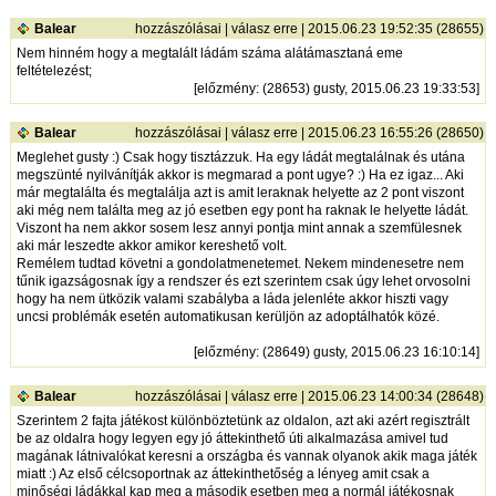
Balear
hozzászólásai
|
válasz erre
| 2015.06.23 19:52:35 (28655)
Nem hinném hogy a megtalált ládám száma alátámasztaná eme
feltételezést;
[
előzmény
: (28653) gusty, 2015.06.23 19:33:53]
Balear
hozzászólásai
|
válasz erre
| 2015.06.23 16:55:26 (28650)
Meglehet gusty :) Csak hogy tisztázzuk. Ha egy ládát megtalálnak és utána
megszünté nyilvánítják akkor is megmarad a pont ugye? :) Ha ez igaz... Aki
már megtalálta és megtalálja azt is amit leraknak helyette az 2 pont viszont
aki még nem találta meg az jó esetben egy pont ha raknak le helyette ládát.
Viszont ha nem akkor sosem lesz annyi pontja mint annak a szemfülesnek
aki már leszedte akkor amikor kereshető volt.
Remélem tudtad követni a gondolatmenetemet. Nekem mindenesetre nem
tűnik igazságosnak így a rendszer és ezt szerintem csak úgy lehet orvosolni
hogy ha nem ütközik valami szabályba a láda jelenléte akkor hiszti vagy
uncsi problémák esetén automatikusan kerüljön az adoptálhatók közé.
[
előzmény
: (28649) gusty, 2015.06.23 16:10:14]
Balear
hozzászólásai
|
válasz erre
| 2015.06.23 14:00:34 (28648)
Szerintem 2 fajta játékost különböztetünk az oldalon, azt aki azért regisztrált
be az oldalra hogy legyen egy jó áttekinthető úti alkalmazása amivel tud
magának látnivalókat keresni a országba és vannak olyanok akik maga játék
miatt :) Az első célcsoportnak az áttekinthetőség a lényeg amit csak a
minőségi ládákkal kap meg a második esetben meg a normál játékosnak