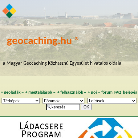
geocaching.hu ®
a Magyar Geocaching Közhasznú Egyesület hivatalos oldala
+
geoládák
~
+
megtalálások
~
+
felhasználók
~
+
poi
~
fórum
FAQ
belépés