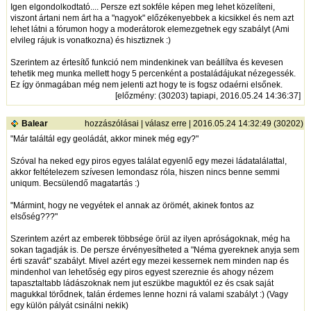
Igen elgondolkodtató.... Persze ezt sokféle képen meg lehet közelíteni,
viszont ártani nem árt ha a "nagyok" előzékenyebbek a kicsikkel és nem azt
lehet látni a fórumon hogy a moderátorok elemezgetnek egy szabályt (Ami
elvileg rájuk is vonatkozna) és hisztiznek :)
Szerintem az értesítő funkció nem mindenkinek van beállítva és kevesen
tehetik meg munka mellett hogy 5 percenként a postaládájukat nézegessék.
Ez így önmagában még nem jelenti azt hogy te is fogsz odaérni elsőnek.
[
előzmény
: (30203) tapiapi, 2016.05.24 14:36:37]
Balear
hozzászólásai
|
válasz erre
| 2016.05.24 14:32:49 (30202)
"Már találtál egy geoládát, akkor minek még egy?"
Szóval ha neked egy piros egyes találat egyenlő egy mezei ládatalálattal,
akkor feltételezem szívesen lemondasz róla, hiszen nincs benne semmi
uniqum. Becsülendő magatartás :)
"Mármint, hogy ne vegyétek el annak az örömét, akinek fontos az
elsőség???"
Szerintem azért az emberek többsége örül az ilyen apróságoknak, még ha
sokan tagadják is. De persze érvényesítheted a "Néma gyereknek anyja sem
érti szavát" szabályt. Mivel azért egy mezei kessernek nem minden nap és
mindenhol van lehetőség egy piros egyest szereznie és ahogy nézem
tapasztaltabb ládászoknak nem jut eszükbe maguktól ez és csak saját
magukkal törődnek, talán érdemes lenne hozni rá valami szabályt :) (Vagy
egy külön pályát csinálni nekik)