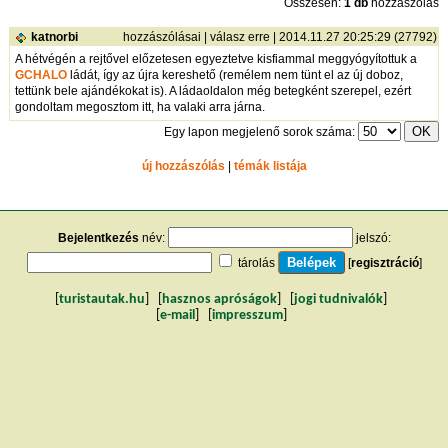
Összesen:
1 db
hozzászólás
katnorbi
hozzászólásai
|
válasz erre
| 2014.11.27 20:25:29 (27792)
A hétvégén a rejtővel előzetesen egyeztetve kisfiammal meggyógyítottuk a
GCHALO
ládát, így az újra kereshető (remélem nem tünt el az új doboz,
tettünk bele ajándékokat is). A ládaoldalon még betegként szerepel, ezért
gondoltam megosztom itt, ha valaki arra járna.
Egy lapon megjelenő sorok száma:
új hozzászólás
|
témák listája
Bejelentkezés
név:
jelszó:
tárolás
[
regisztráció
]
[
turistautak.hu
] [
hasznos apróságok
] [
jogi tudnivalók
]
[
e-mail
] [
impresszum
]