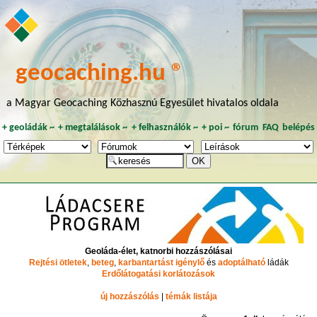
geocaching.hu ®
a Magyar Geocaching Közhasznú Egyesület hivatalos oldala
+
geoládák
~
+
megtalálások
~
+
felhasználók
~
+
poi
~
fórum
FAQ
belépés
Geoláda-élet, katnorbi hozzászólásai
Rejtési ötletek
,
beteg
,
karbantartást igénylő
és
adoptálható
ládák
Erdőlátogatási korlátozások
új hozzászólás
|
témák listája