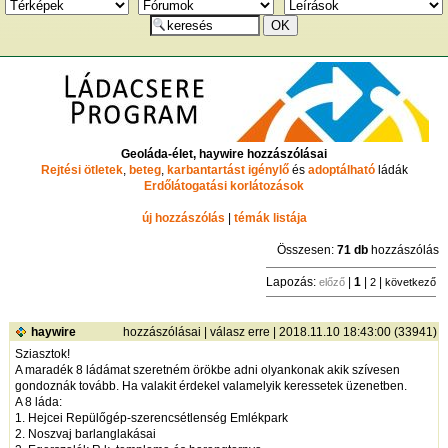
Geoláda-élet, haywire hozzászólásai
Rejtési ötletek
,
beteg
,
karbantartást igénylő
és
adoptálható
ládák
Erdőlátogatási korlátozások
új hozzászólás
|
témák listája
Összesen:
71 db
hozzászólás
Lapozás:
|
1
|
|
előző
2
következő
haywire
hozzászólásai
|
válasz erre
| 2018.11.10 18:43:00 (33941)
Sziasztok!
A maradék 8 ládámat szeretném örökbe adni olyankonak akik szívesen
gondoznák tovább. Ha valakit érdekel valamelyik keressetek üzenetben.
A 8 láda:
1. Hejcei Repülőgép-szerencsétlenség Emlékpark
2. Noszvaj barlanglakásai