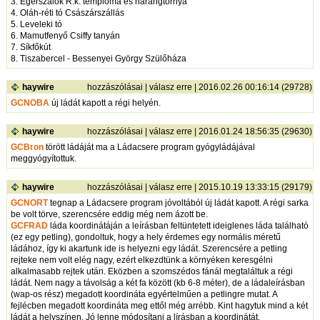
3. Egerszalók R.k. temploma és harangtornya
4. Oláh-réti tó Császárszállás
5. Leveleki tó
6. Mamutfenyő Csiffy tanyán
7. Síkfőkút
8. Tiszabercel - Bessenyei György Szülőháza
haywire
hozzászólásai
|
válasz erre
| 2016.02.26 00:16:14 (29728)
GCNOBA
új ládát kapott a régi helyén.
haywire
hozzászólásai
|
válasz erre
| 2016.01.24 18:56:35 (29630)
GCBron
törött ládáját ma a Ládacsere program gyógyládájával
meggyógyítottuk.
haywire
hozzászólásai
|
válasz erre
| 2015.10.19 13:33:15 (29179)
GCNORT
tegnap a Ládacsere program jóvoltából új ládát kapott. A régi sarka
be volt törve, szerencsére eddig még nem ázott be.
GCFRAD
láda koordinátáján a leírásban feltüntetett ideiglenes láda található
(ez egy petling), gondoltuk, hogy a hely érdemes egy normális méretű
ládához, így ki akartunk ide is helyezni egy ládát. Szerencsére a petling
rejteke nem volt elég nagy, ezért elkezdtünk a környéken keresgélni
alkalmasabb rejtek után. Eközben a szomszédos fánál megtaláltuk a régi
ládát. Nem nagy a távolság a két fa között (kb 6-8 méter), de a ládaleírásban
(wap-os rész) megadott koordináta egyértelműen a petlingre mutat. A
fejlécben megadott koordináta meg ettől még arrébb. Kint hagytuk mind a két
ládát a helyszínen. Jó lenne módosítani a lírásban a koordinátát.