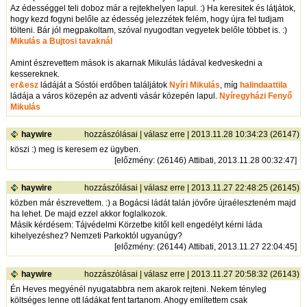
Az édességgel teli doboz már a rejtekhelyen lapul. :) Ha keresitek és látjátok,
hogy kezd fogyni belőle az édesség jelezzétek felém, hogy újra fel tudjam
tölteni. Bár jól megpakoltam, szóval nyugodtan vegyetek belőle többet is. :)
Mikulás a Bujtosi tavaknál
Amint észrevettem mások is akarnak Mikulás ládával kedveskedni a
kessereknek.
er&esz
ládáját a Sóstói erdőben találjátok
Nyíri Mikulás
, míg
halindaattila
ládája a város közepén az adventi vásár közepén lapul.
Nyíregyházi Fenyő
Mikulás
haywire
hozzászólásai
|
válasz erre
| 2013.11.28 10:34:23 (26147)
köszi :) meg is keresem ez ügyben.
[
előzmény
: (26146) Attibati, 2013.11.28 00:32:47]
haywire
hozzászólásai
|
válasz erre
| 2013.11.27 22:48:25 (26145)
közben már észrevettem. :) a Bogácsi ládát talán jövőre újraéleszteném majd
ha lehet. De majd ezzel akkor foglalkozok.
Másik kérdésem: Tájvédelmi Körzetbe kitől kell engedélyt kérni láda
kihelyezéshez? Nemzeti Parkoktól ugyanúgy?
[
előzmény
: (26144) Attibati, 2013.11.27 22:04:45]
haywire
hozzászólásai
|
válasz erre
| 2013.11.27 20:58:32 (26143)
Én Heves megyénél nyugatabbra nem akarok rejteni. Nekem tényleg
költséges lenne ott ládákat fent tartanom. Ahogy említettem csak