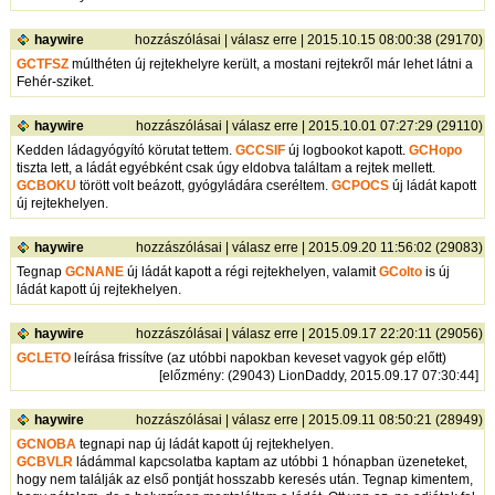
haywire
hozzászólásai
|
válasz erre
| 2015.10.15 08:00:38 (29170)
GCTFSZ
múlthéten új rejtekhelyre került, a mostani rejtekről már lehet látni a
Fehér-sziket.
haywire
hozzászólásai
|
válasz erre
| 2015.10.01 07:27:29 (29110)
Kedden ládagyógyító körutat tettem.
GCCSIF
új logbookot kapott.
GCHopo
tiszta lett, a ládát egyébként csak úgy eldobva találtam a rejtek mellett.
GCBOKU
törött volt beázott, gyógyládára cseréltem.
GCPOCS
új ládát kapott
új rejtekhelyen.
haywire
hozzászólásai
|
válasz erre
| 2015.09.20 11:56:02 (29083)
Tegnap
GCNANE
új ládát kapott a régi rejtekhelyen, valamit
GColto
is új
ládát kapott új rejtekhelyen.
haywire
hozzászólásai
|
válasz erre
| 2015.09.17 22:20:11 (29056)
GCLETO
leírása frissítve (az utóbbi napokban keveset vagyok gép előtt)
[
előzmény
: (29043) LionDaddy, 2015.09.17 07:30:44]
haywire
hozzászólásai
|
válasz erre
| 2015.09.11 08:50:21 (28949)
GCNOBA
tegnapi nap új ládát kapott új rejtekhelyen.
GCBVLR
ládámmal kapcsolatba kaptam az utóbbi 1 hónapban üzeneteket,
hogy nem találják az első pontját hosszabb keresés után. Tegnap kimentem,