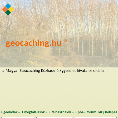
geocaching.hu ®
a Magyar Geocaching Közhasznú Egyesület hivatalos oldala
+
geoládák
~
+
megtalálások
~
+
felhasználók
~
+
poi
~
fórum
FAQ
belépés