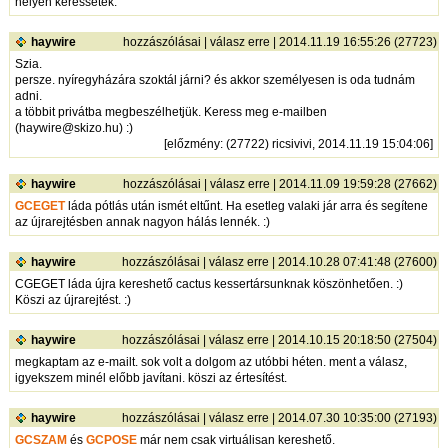
helyen keressétek.
haywire
hozzászólásai
|
válasz erre
| 2014.11.19 16:55:26 (27723)
Szia.
persze. nyíregyházára szoktál járni? és akkor személyesen is oda tudnám
adni.
a többit privátba megbeszélhetjük. Keress meg e-mailben
(haywire@skizo.hu) :)
[
előzmény
: (27722) ricsivivi, 2014.11.19 15:04:06]
haywire
hozzászólásai
|
válasz erre
| 2014.11.09 19:59:28 (27662)
GCEGET
láda pótlás után ismét eltűnt. Ha esetleg valaki jár arra és segítene
az újrarejtésben annak nagyon hálás lennék. :)
haywire
hozzászólásai
|
válasz erre
| 2014.10.28 07:41:48 (27600)
CGEGET láda újra kereshető cactus kessertársunknak köszönhetően. :)
Köszi az újrarejtést. :)
haywire
hozzászólásai
|
válasz erre
| 2014.10.15 20:18:50 (27504)
megkaptam az e-mailt. sok volt a dolgom az utóbbi héten. ment a válasz,
igyekszem minél előbb javítani. köszi az értesítést.
haywire
hozzászólásai
|
válasz erre
| 2014.07.30 10:35:00 (27193)
GCSZAM
és
GCPOSE
már nem csak virtuálisan kereshető.