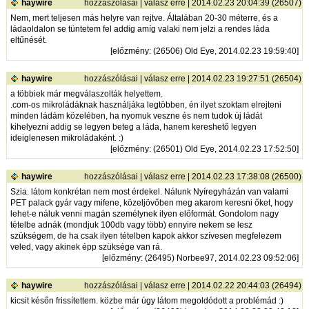
haywire
hozzászólásai
|
válasz erre
| 2014.02.23 20:04:39 (26507)
Nem, mert teljesen más helyre van rejtve. Általában 20-30 méterre, és a
ládaoldalon se tüntetem fel addig amíg valaki nem jelzi a rendes láda
eltűnését.
[
előzmény
: (26506) Old Eye, 2014.02.23 19:59:40]
haywire
hozzászólásai
|
válasz erre
| 2014.02.23 19:27:51 (26504)
a többiek már megválaszolták helyettem.
.com-os mikroládáknak használjáka legtöbben, én ilyet szoktam elrejteni
minden ládám közelében, ha nyomuk veszne és nem tudok új ládát
kihelyezni addig se legyen beteg a láda, hanem kereshető legyen
ideiglenesen mikroládaként. :)
[
előzmény
: (26501) Old Eye, 2014.02.23 17:52:50]
haywire
hozzászólásai
|
válasz erre
| 2014.02.23 17:38:08 (26500)
Szia. látom konkrétan nem most érdekel. Nálunk Nyíregyházán van valami
PET palack gyár vagy mifene, közeljövőben meg akarom keresni őket, hogy
lehet-e náluk venni magán személynek ilyen előformát. Gondolom nagy
tételbe adnák (mondjuk 100db vagy több) ennyire nekem se lesz
szükségem, de ha csak ilyen tételben kapok akkor szívesen megfelezem
veled, vagy akinek épp szüksége van rá.
[
előzmény
: (26495) Norbee97, 2014.02.23 09:52:06]
haywire
hozzászólásai
|
válasz erre
| 2014.02.22 20:44:03 (26494)
kicsit későn frissítettem. közbe már úgy látom megoldódott a problémád :)