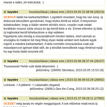
marad a rejtés, jól leálcáztuk. :)
haywire
hozzászólásai
|
válasz erre
| 2015.04.05 22:38:58 (28210)
GCBVLR
ládát ma karbantartottam. Logokból olvastam, hogy be van ázva, új
dobozzal készültem gondolván, hogy biztos törött az előző. A helyszínen
tudatosultam, hogy a ládán semmi sérülés sincs, csupán csak valaki
korábban rosszul zárta vissza és így került bele a víz. Ennek ellenére új láda
új logbookal került kihelyezésre a régi rejteken.
Figyeljünk oda mindig a visszarejtésnél minden ládára, mert vannak az
országba és határon túl meg főleg olyan ládák amiket nem tudunk egyik
napról a másikra karbantartani. A láda normális visszazárása csak pár
másodperccel igényel több időt, de a később keresőknek nagy élményt nyújt
ha egy tiszta ládát vesznek elő.
haywire
hozzászólásai
|
válasz erre
| 2015.03.06 08:37:44 (28107)
Tiszavasvári Fehér-szik ládát átvenném. :)
[
előzmény
: (28095) Strombus, 2015.03.05 15:53:19]
haywire
hozzászólásai
|
válasz erre
| 2015.02.06 09:43:29 (28062)
Leírások -> A játékról -> Ládarejtés (legalul)
[
előzmény
: (28061) Geo-Ke-Csing, 2015.02.06 08:25:12]
haywire
hozzászólásai
|
válasz erre
| 2015.01.07 09:28:11 (27992)
GCEGET
még tavaly év végén meggyógyult. A sok eltűnése miatt most új