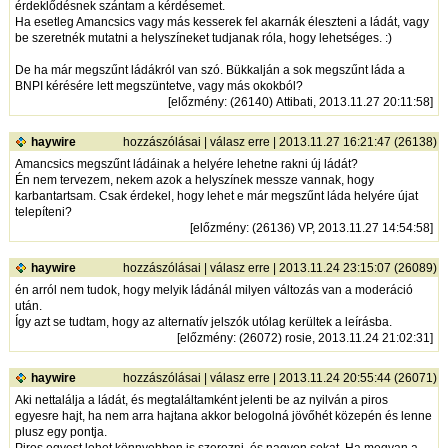
érdeklődésnek szántam a kérdésemet.
Ha esetleg Amancsics vagy más kesserek fel akarnák éleszteni a ládát, vagy
be szeretnék mutatni a helyszíneket tudjanak róla, hogy lehetséges. :)
De ha már megszűnt ládákról van szó. Bükkalján a sok megszűnt láda a
BNPI kérésére lett megszüntetve, vagy más okokból?
[
előzmény
: (26140) Attibati, 2013.11.27 20:11:58]
haywire
hozzászólásai
|
válasz erre
| 2013.11.27 16:21:47 (26138)
Amancsics megszűnt ládáinak a helyére lehetne rakni új ládát?
Én nem tervezem, nekem azok a helyszínek messze vannak, hogy
karbantartsam. Csak érdekel, hogy lehet e már megszűnt láda helyére újat
telepíteni?
[
előzmény
: (26136) VP, 2013.11.27 14:54:58]
haywire
hozzászólásai
|
válasz erre
| 2013.11.24 23:15:07 (26089)
én arról nem tudok, hogy melyik ládánál milyen változás van a moderáció
után.
Így azt se tudtam, hogy az alternatív jelszók utólag kerültek a leírásba.
[
előzmény
: (26072) rosie, 2013.11.24 21:02:31]
haywire
hozzászólásai
|
válasz erre
| 2013.11.24 20:55:44 (26071)
Aki nettalálja a ládát, és megtaláltamként jelenti be az nyilván a piros
egyesre hajt, ha nem arra hajtana akkor belogolná jövőhét közepén és lenne
plusz egy pontja.
Piros egyest lehet könnyebben is szerezni, és nagyon sokat. Ha megvan a