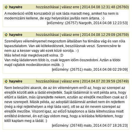
haywire
hozzászólásai
|
válasz erre
| 2014.04.08 12:31:48 (26760)
A moderáció előtti korszakból jó sok láda maradt meg, amiket ha nem is
modernizálni kellene, de egy helyesírási javítás nem ártana. :-)
[
előzmény
: (26757) Nargoth, 2014.04.08 12:23:53]
haywire
hozzászólásai
|
válasz erre
| 2014.04.08 12:29:09 (26759)
Személyes véleményemet megosztom általában ha témába vág és van róla
tapasztalatom. Van aki kötekedésnek, beszólásnak veszi. Szerencsére te
nem az a kesser vagy aki ezek közé sorolja. :-)
Más lehet már megkövezett volna. :D
Van még ládatervem több is, csak legyen időm összedobni. Aztán a többi
majd rajtatok moderátorokon múlik. :)
[
előzmény
: (26751) mato, 2014.04.08 02:29:09]
haywire
hozzászólásai
|
válasz erre
| 2014.04.07 20:39:59 (26749)
Nem beleszólni akarok, de az én véleményem erről az, hogy az szerepel az
elrejtők között akik a ládát elrejtették. Saját ládáimnál is volt példa arra, hogy
eltűnt a ládám, más újrarejtette nekem, ezután az elrejtők mezőben csak az ő
neve szerepelt. Másik példa, az adoptált ládáimnál amiket nem én rejtettem
(még a régi rejtekhelyen a régi láda van), ott se az én nevem szerepel az
elrejtők mezőbe. Viszont igaz, az előző tulajdonos a láda létrehozása miatt
említést érdemel, én ezt úgy oldom meg, hogy a leírásba feltüntetem, hogy
kitől kaptam meg a ládát. :)
[
előzmény
: (26748) mato, 2014.04.07 18:26:23]