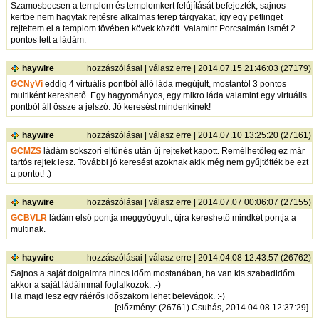
Szamosbecsen a templom és templomkert felújítását befejezték, sajnos
kertbe nem hagytak rejtésre alkalmas terep tárgyakat, így egy petlinget
rejtettem el a templom tövében kövek között. Valamint Porcsalmán ismét 2
pontos lett a ládám.
haywire
hozzászólásai
|
válasz erre
| 2014.07.15 21:46:03 (27179)
GCNyVi
eddig 4 virtuális pontból álló láda megújult, mostantól 3 pontos
multiként kereshető. Egy hagyományos, egy mikro láda valamint egy virtuális
pontból áll össze a jelszó. Jó keresést mindenkinek!
haywire
hozzászólásai
|
válasz erre
| 2014.07.10 13:25:20 (27161)
GCMZS
ládám sokszori eltűnés után új rejteket kapott. Remélhetőleg ez már
tartós rejtek lesz. További jó keresést azoknak akik még nem gyűjtötték be ezt
a pontot! :)
haywire
hozzászólásai
|
válasz erre
| 2014.07.07 00:06:07 (27155)
GCBVLR
ládám első pontja meggyógyult, újra kereshető mindkét pontja a
multinak.
haywire
hozzászólásai
|
válasz erre
| 2014.04.08 12:43:57 (26762)
Sajnos a saját dolgaimra nincs időm mostanában, ha van kis szabadidőm
akkor a saját ládáimmal foglalkozok. :-)
Ha majd lesz egy ráérős időszakom lehet belevágok. :-)
[
előzmény
: (26761) Csuhás, 2014.04.08 12:37:29]