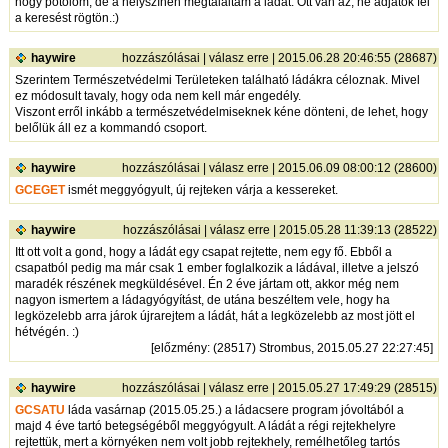
hogy pótolom, de a helyszínen megtaláltam a ládát. Ott van az, ne adjátok fel
a keresést rögtön.:)
haywire
hozzászólásai
|
válasz erre
| 2015.06.28 20:46:55 (28687)
Szerintem Természetvédelmi Területeken található ládákra céloznak. Mivel
ez módosult tavaly, hogy oda nem kell már engedély.
Viszont erről inkább a természetvédelmiseknek kéne dönteni, de lehet, hogy
belőlük áll ez a kommandó csoport.
haywire
hozzászólásai
|
válasz erre
| 2015.06.09 08:00:12 (28600)
GCEGET
ismét meggyógyult, új rejteken várja a kessereket.
haywire
hozzászólásai
|
válasz erre
| 2015.05.28 11:39:13 (28522)
Itt ott volt a gond, hogy a ládát egy csapat rejtette, nem egy fő. Ebből a
csapatból pedig ma már csak 1 ember foglalkozik a ládával, illetve a jelszó
maradék részének megküldésével. Én 2 éve jártam ott, akkor még nem
nagyon ismertem a ládagyógyítást, de utána beszéltem vele, hogy ha
legközelebb arra járok újrarejtem a ládát, hát a legközelebb az most jött el
hétvégén. :)
[
előzmény
: (28517) Strombus, 2015.05.27 22:27:45]
haywire
hozzászólásai
|
válasz erre
| 2015.05.27 17:49:29 (28515)
GCSATU
láda vasárnap (2015.05.25.) a ládacsere program jóvoltából a
majd 4 éve tartó betegségéből meggyógyult. A ládát a régi rejtekhelyre
rejtettük, mert a környéken nem volt jobb rejtekhely, remélhetőleg tartós