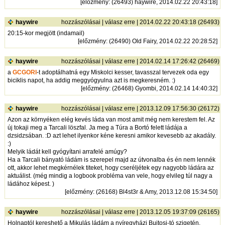
[
előzmény
: (26493) haywire, 2014.02.22 20:43:18]
haywire
hozzászólásai
|
válasz erre
| 2014.02.22 20:43:18 (26493)
20:15-kor megjött (indamail)
[
előzmény
: (26490) Old Fairy, 2014.02.22 20:28:52]
haywire
hozzászólásai
|
válasz erre
| 2014.02.14 17:26:42 (26469)
a
GCGORI
-t adoptálhatná egy Miskolci kesser, tavasszal tervezek oda egy
biciklis napot, ha addig meggyógyulna azt is megkeresném. :)
[
előzmény
: (26468) Gyombi, 2014.02.14 14:40:32]
haywire
hozzászólásai
|
válasz erre
| 2013.12.09 17:56:30 (26172)
Azon az környéken elég kevés láda van most amit még nem kerestem fel. Az
új tokaji meg a Tarcali löszfal. Ja meg a Túra a Bortó felett ládája a
dzsidzsában. :D azt lehet ilyenkor kéne keresni amikor kevesebb az akadály.
:)
Melyik ládát kell gyógyítani arrafelé amúgy?
Ha a Tarcali bányató ládám is szerepel majd az útvonalba és én nem lennék
ott, akkor lehet megkérnélek titeket, hogy cseréljétek egy nagyobb ládára az
aktuálist. (még mindig a logbook probléma van vele, hogy elvileg túl nagy a
ládához képest. )
[
előzmény
: (26168) Bl4st3r & Amy, 2013.12.08 15:34:50]
haywire
hozzászólásai
|
válasz erre
| 2013.12.05 19:37:09 (26165)
Holnaptól kereshető a Mikulás ládám a nyíregyházi Bujtosi-tó szigetén.