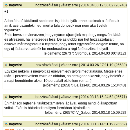
haywire
hozzászólásai
|
válasz erre
| 2014.04.03 12:36:02 (26740)
+1
Adoptálható ládáknál szerintem is jobb helyük lenne azoknak a ládáknak
amik azért szűntek meg, mert a tulajdonosuk már nem akart velük
foglalkozni.
Én is terveztem/tervezem, hogy nyáron újrarejtek majd egy megszűnt ládát
és átveszem, ha lehetséges lesz. De az utóbbi pár hét hozzászólásait
olvasva már megfordult a fejembe, hogy lehet egyszerűbb dolgom lenne, ha
egy új ládatervet adnék be moderációra a régi felélesztése helyett.
[
előzmény
: (26737) Strombus, 2014.04.03 00:48:12]
haywire
hozzászólásai
|
válasz erre
| 2014.03.26 17:11:19 (26589)
Egyszer nekem is megvolt az esélyem egy gyors megtalálásra. Megjelenés
után 1 perccel vettem észre az oldalon, ha nem gondolkozok, hogy belefér-e
a napi teendőmbe akkor 10 perc alatt ott lettem volna. :)
[
előzmény
: (26587) Balázs-80, 2014.03.26 15:34:48]
haywire
hozzászólásai
|
válasz erre
| 2014.03.18 15:24:52 (26571)
Én már sok rejtésnél találkoztam ilyen ládával, eddig mind jó állapotban
voltak. Ezért is bátorkodtam ilyen formában újraindítani.
[
előzmény
: (26570) V_Gabor, 2014.03.18 15:09:23]
haywire
hozzászólásai
|
válasz erre
| 2014.03.18 14:51:19 (26569)