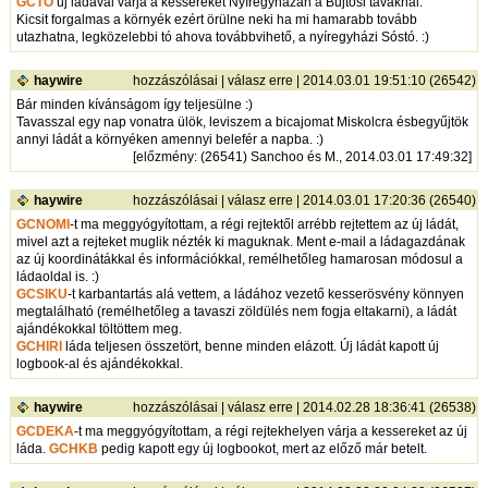
GCTO
új ládával várja a kessereket Nyíregyházán a Bujtosi tavaknál.
Kicsit forgalmas a környék ezért örülne neki ha mi hamarabb tovább
utazhatna, legközelebbi tó ahova továbbvihető, a nyíregyházi Sóstó. :)
haywire
hozzászólásai
|
válasz erre
| 2014.03.01 19:51:10 (26542)
Bár minden kívánságom így teljesülne :)
Tavasszal egy nap vonatra ülök, leviszem a bicajomat Miskolcra ésbegyűjtök
annyi ládát a környéken amennyi belefér a napba. :)
[
előzmény
: (26541) Sanchoo és M., 2014.03.01 17:49:32]
haywire
hozzászólásai
|
válasz erre
| 2014.03.01 17:20:36 (26540)
GCNOMI
-t ma meggyógyítottam, a régi rejtektől arrébb rejtettem az új ládát,
mivel azt a rejteket muglik nézték ki maguknak. Ment e-mail a ládagazdának
az új koordinátákkal és információkkal, remélhetőleg hamarosan módosul a
ládaoldal is. :)
GCSIKU
-t karbantartás alá vettem, a ládához vezető kesserösvény könnyen
megtalálható (remélhetőleg a tavaszi zöldülés nem fogja eltakarni), a ládát
ajándékokkal töltöttem meg.
GCHIRI
láda teljesen összetört, benne minden elázott. Új ládát kapott új
logbook-al és ajándékokkal.
haywire
hozzászólásai
|
válasz erre
| 2014.02.28 18:36:41 (26538)
GCDEKA
-t ma meggyógyítottam, a régi rejtekhelyen várja a kessereket az új
láda.
GCHKB
pedig kapott egy új logbookot, mert az előző már betelt.