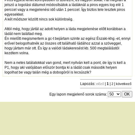
jelszó a logolási dátumot módosítsátok a ládáknál a piros egyes log elé 1
perccel vagy a megjelenési idő után 1 perccel. Így biztos tele lesztek piros
egyesekkel.
A két módszer között nincs sok különbség.
Attól még, hogy jártál az adott helyen a láda megjelenése előtt korábban a
ládát nem találtad meg.
Én mielőtt megismertem a gc-t bejártam szinte az egész Északi-khg.-et, ennyi
erővel belogolhatnék az összes ott található ládához azzal a szöveggel,
hogy jártam már ott. És így a valódi ládakeresést kb. 500 megtalálástól
kezdtem volna.
Nem a netes találatokkal van gond, mert nyilván kell a pont, de így is kell a
P1, hogy aki valójában először bontja ki a ládát csak második helyen
logolhat be vagy talán még a dobogóról is lecsúszik?
Lapozás:
|
1
|
|
előző
2
következő
Egy lapon megjelenő sorok száma:
új hozzászólás
|
témák listája
Bejelentkezés
név:
jelszó:
tárolás
[
regisztráció
]