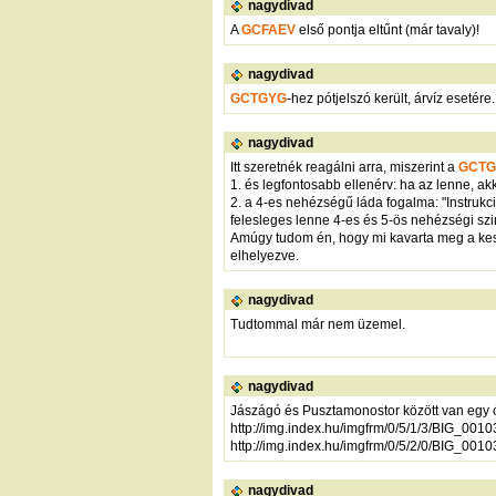
nagydivad
A
GCFAEV
első pontja eltűnt (már tavaly)!
nagydivad
GCTGYG
-hez pótjelszó került, árvíz esetére. 
nagydivad
Itt szeretnék reagálni arra, miszerint a
GCTG
1. és legfontosabb ellenérv: ha az lenne, a
2. a 4-es nehézségű láda fogalma: "Instrukc
felesleges lenne 4-es és 5-ös nehézségi szin
Amúgy tudom én, hogy mi kavarta meg a kesse
elhelyezve.
nagydivad
Tudtommal már nem üzemel.
nagydivad
Jászágó és Pusztamonostor között van egy ó
http://img.index.hu/imgfrm/0/5/1/3/BIG_001
http://img.index.hu/imgfrm/0/5/2/0/BIG_001
nagydivad