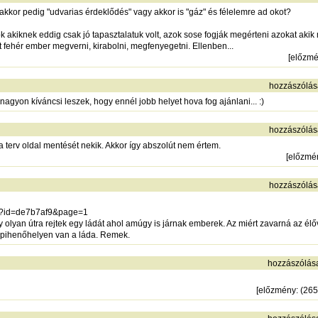
akkor pedig "udvarias érdeklődés" vagy akkor is "gáz" és félelemre ad okot?
akiknek eddig csak jó tapasztalatuk volt, azok sose fogják megérteni azokat akik má
ehér ember megverni, kirabolni, megfenyegetni. Ellenben...
[
előzm
hozzászólás
agyon kíváncsi leszek, hogy ennél jobb helyet hova fog ajánlani... :)
hozzászólás
da terv oldal mentését nekik. Akkor így abszolút nem értem.
[
előzmé
hozzászólás
php?id=de7b7af9&page=1
gy olyan útra rejtek egy ládát ahol amúgy is járnak emberek. Az miért zavarná az él
tt pihenőhelyen van a láda. Remek.
hozzászólás
[
előzmény
: (26