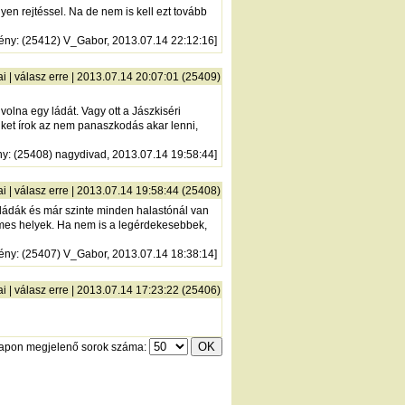
en rejtéssel. Na de nem is kell ezt tovább
ény
: (25412) V_Gabor, 2013.07.14 22:12:16]
ai
|
válasz erre
| 2013.07.14 20:07:01 (25409)
volna egy ládát. Vagy ott a Jászkiséri
miket írok az nem panaszkodás akar lenni,
ny
: (25408) nagydivad, 2013.07.14 19:58:44]
ai
|
válasz erre
| 2013.07.14 19:58:44 (25408)
a ládák és már szinte minden halastónál van
rdemes helyek. Ha nem is a legérdekesebbek,
ény
: (25407) V_Gabor, 2013.07.14 18:38:14]
ai
|
válasz erre
| 2013.07.14 17:23:22 (25406)
lapon megjelenő sorok száma: