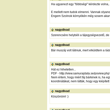
Ha ugyanezt egy "többségi" kérdezte volna, 
E mellett nem tudok elmenni. Vannak olyanok 
Engem Szolnok környékén még sosem akart f
nagydivad
Szerencsére helybéli a tájegységvezető, de n
nagydivad
Bár muszáj volt látniuk, mert elküldtem a lá
nagydivad
Hát ez hihetetlen...
PDF -
http://view.samurajdata.se/psview.
Nem értem, hogy miért fáj bárkinek is, ha e
koordinátákat, nem látták, hogy egy kiépíte
nagydivad
Köszönöm! :)