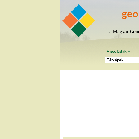
geo
a Magyar Geoc
+
geoládák
~