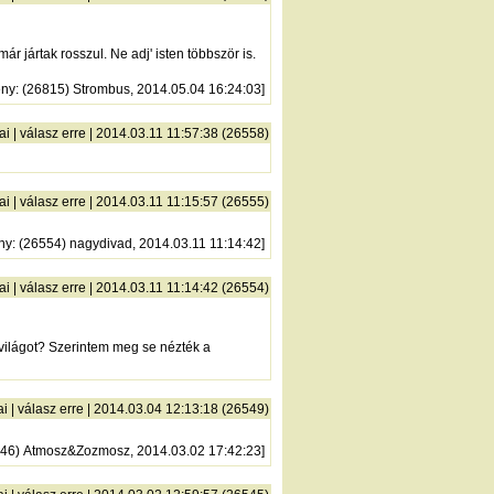
r jártak rosszul. Ne adj' isten többször is.
ény
: (26815) Strombus, 2014.05.04 16:24:03]
ai
|
válasz erre
| 2014.03.11 11:57:38 (26558)
ai
|
válasz erre
| 2014.03.11 11:15:57 (26555)
ny
: (26554) nagydivad, 2014.03.11 11:14:42]
ai
|
válasz erre
| 2014.03.11 11:14:42 (26554)
ővilágot? Szerintem meg se nézték a
ai
|
válasz erre
| 2014.03.04 12:13:18 (26549)
546) Atmosz&Zozmosz, 2014.03.02 17:42:23]