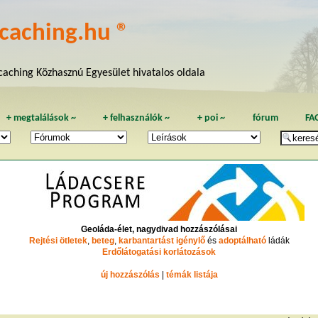
caching.hu ®
aching Közhasznú Egyesület hivatalos oldala
+
megtalálások
~
+
felhasználók
~
+
poi
~
fórum
FA
Geoláda-élet, nagydivad hozzászólásai
Rejtési ötletek
,
beteg
,
karbantartást igénylő
és
adoptálható
ládák
Erdőlátogatási korlátozások
új hozzászólás
|
témák listája