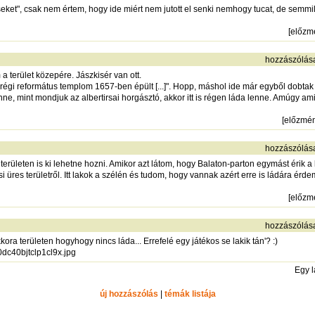
eket", csak nem értem, hogy ide miért nem jutott el senki nemhogy tucat, de semmily
[
előzm
hozzászólás
a terület közepére. Jászkisér van ott.
 régi református templom 1657-ben épült [...]". Hopp, máshol ide már egyből dobtak 
nne, mint mondjuk az albertirsai horgásztó, akkor itt is régen láda lenne. Amúgy a
[
előzmé
hozzászólás
 területen is ki lehetne hozni. Amikor azt látom, hogy Balaton-parton egymást érik 
i üres területről. Itt lakok a szélén és tudom, hogy vannak azért erre is ládára é
[
előzm
hozzászólás
ra területen hogyhogy nincs láda... Errefelé egy játékos se lakik tán'? :)
dc40bjtclp1cl9x.jpg
Egy 
új hozzászólás
|
témák listája