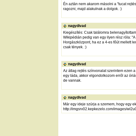
Én aztán nem akarom másolni a "tucat rejtés
ragozni, majd alakulnak a dolgok. :)
nagydivad
Kiegészítés: Csak találomra belenagyítottam 
Wikipédián pedig van egy ilyen rész róla: "A
Horgászközpont, ha ez a 4-es főút mellett le
csak tények. :)
nagydivad
Az átlag rejtés színvonalat szerintem ezen a
egy láda, akkor elgondolkozom erről az óriás
de vannak.
nagydivad
Már egy ideje szúrja a szemem, hogy egy ekko
http://imgsrv02.kepkezelo.com/images/wl2u0