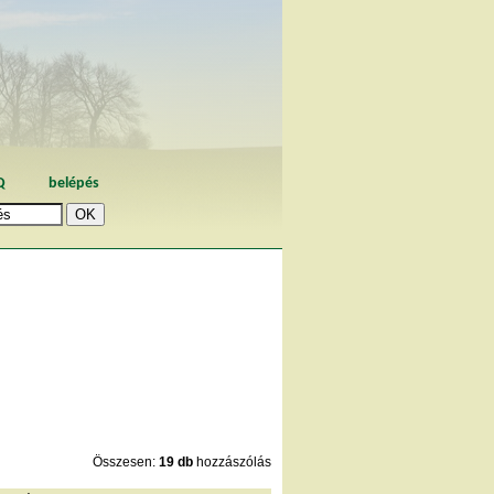
Q
belépés
Összesen:
19 db
hozzászólás