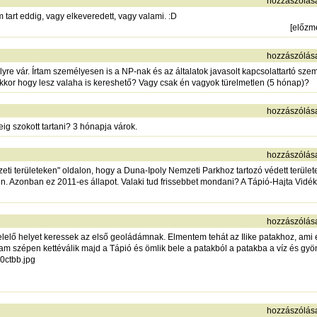
hozzászólás
art eddig, vagy elkeveredett, vagy valami. :D
[
előzm
hozzászólás
e vár. Írtam személyesen is a NP-nak és az általatok javasolt kapcsolattartó szem
akkor hogy lesz valaha is kereshető? Vagy csak én vagyok türelmetlen (5 hónap)?
hozzászólás
g szokott tartani? 3 hónapja várok.
hozzászólás
zeti területeken" oldalon, hogy a Duna-Ipoly Nemzeti Parkhoz tartozó védett terü
ben. Azonban ez 2011-es állapot. Valaki tud frissebbet mondani? A Tápió-Hajta Vidé
hozzászólás
elelő helyet keressek az első geoládámnak. Elmentem tehát az Ilike patakhoz, ami
 szépen kettéválik majd a Tápió és ömlik bele a patakból a patakba a víz és gyönyör
0ctbb.jpg
hozzászólás