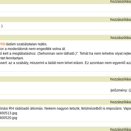
hozzászólás
hozzászólás
:)
hozzászólás
YG
ládám szabálytalan rejtés.
kkor a moderátorok nem engedték volna át.
ió kell a megtálaláshoz. (Sehonnan sem látható.)". Tehát ha nem lehetne olyat rej
tet fenntartani.
rt: az a szabály, miszerint a ládát nem lehet elásni. Ez azonban nem egyenlő azza
hozzászólás
[
előzmény
: 
hozzászólás
riási RH rádióadó állomás. Nekem nagyon tetszik, felülnézetből is impozáns. Va
0300513.jpg
0300520.jpg
hozzászólás