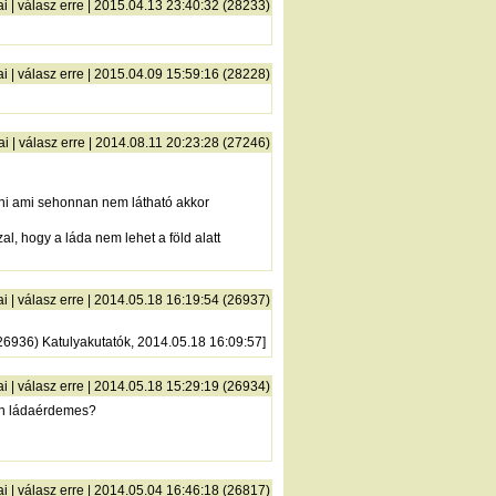
ai
|
válasz erre
| 2015.04.13 23:40:32 (28233)
ai
|
válasz erre
| 2015.04.09 15:59:16 (28228)
ai
|
válasz erre
| 2014.08.11 20:23:28 (27246)
teni ami sehonnan nem látható akkor
l, hogy a láda nem lehet a föld alatt
ai
|
válasz erre
| 2014.05.18 16:19:54 (26937)
(26936) Katulyakutatók, 2014.05.18 16:09:57]
ai
|
válasz erre
| 2014.05.18 15:29:19 (26934)
jon ládaérdemes?
ai
|
válasz erre
| 2014.05.04 16:46:18 (26817)