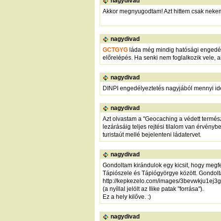
nagydivad
Akkor megnyugodtam! Azt hittem csak nekem t
nagydivad
GCTGYG
láda még mindig hatósági engedélyr
előrelépés. Ha senki nem foglalkozik vele, 
nagydivad
DINPI engedélyeztetés nagyjából mennyi idei
nagydivad
Azt olvastam a "Geocaching a védett termés
lezárásáig teljes rejtési tilalom van érvény
turistaút mellé bejelenteni ládatervet.
nagydivad
Gondoltam kirándulok egy kicsit, hogy megf
Tápiószele és Tápiógyörgye között. Gondoltam
http://kepkezelo.com/images/3bevwkju1ej3g
(a nyíllal jelölt az Ilike patak "forrása").
Ez a hely kilőve. :)
nagydivad