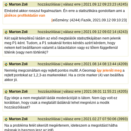
Marton Zoli
hozzászólásai
|
válasz erre
| 2021.09.12 09:23:23 (4245)
Elnézést akkor rosszul fogalmaztam. Én erre a statisztikára gondoltam ami a
játékos profiloldalán van
[
előzmény
: (4244) Fazék, 2021.09.12 09:10:23]
Marton Zoli
hozzászólásai
|
válasz erre
| 2021.09.12 09:02:14 (4243)
Két saját telepítésű ládám az első megtalálók statisztikájában nem jelenik
meg P1-ként. Tudom, a P1 sokaknál fontos kérdés azért kérdem, hogy
nekem kell beállítanom valamit a ládaoldalon vagy ez tőlem függetlenül
töténik (vagy nem történik)?
Marton Zoli
hozzászólásai
|
válasz erre
| 2021.08.14 08:13:44 (4209)
Nemrég megcsináltam egy rejtett pontos multit. A Geomap
így jeleníti meg
a
rejtett pontokat az 1,2,3-as markerekkel. Ha a circle marker (4) van beállítva
akkor jó.
Marton Zoli
hozzászólásai
|
válasz erre
| 2021.08.01 11:55:21 (4205)
Egy ideje a nem megtalált ládák moderációját is látom. Nem úgy volt ez
korábban, hogy csak a megtalált ládáknál lehet megnézni a modik
hozzászólásait?
Marton Zoli
hozzászólásai
|
válasz erre
| 2021.02.27 07:50:06 (3993)
Na a probléma felét sikerült megértenem, ideteszem a megoldást hátha
másnak is hasznos lesz az infó.