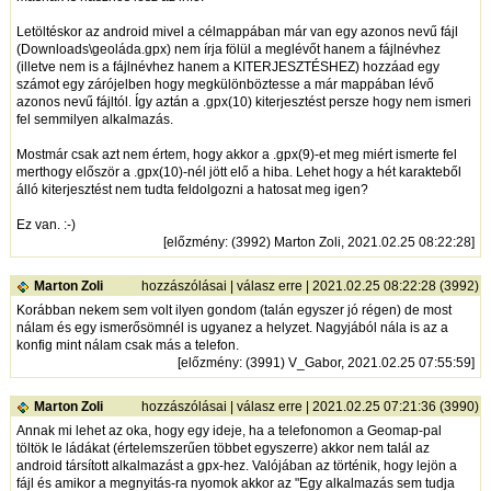
Letöltéskor az android mivel a célmappában már van egy azonos nevű fájl
(Downloads\geoláda.gpx) nem írja fölül a meglévőt hanem a fájlnévhez
(illetve nem is a fájlnévhez hanem a KITERJESZTÉSHEZ) hozzáad egy
számot egy zárójelben hogy megkülönböztesse a már mappában lévő
azonos nevű fájltól. Így aztán a .gpx(10) kiterjesztést persze hogy nem ismeri
fel semmilyen alkalmazás.
Mostmár csak azt nem értem, hogy akkor a .gpx(9)-et meg miért ismerte fel
merthogy először a .gpx(10)-nél jött elő a hiba. Lehet hogy a hét karakteből
álló kiterjesztést nem tudta feldolgozni a hatosat meg igen?
Ez van. :-)
[
előzmény
: (3992) Marton Zoli, 2021.02.25 08:22:28]
Marton Zoli
hozzászólásai
|
válasz erre
| 2021.02.25 08:22:28 (3992)
Korábban nekem sem volt ilyen gondom (talán egyszer jó régen) de most
nálam és egy ismerősömnél is ugyanez a helyzet. Nagyjából nála is az a
konfig mint nálam csak más a telefon.
[
előzmény
: (3991) V_Gabor, 2021.02.25 07:55:59]
Marton Zoli
hozzászólásai
|
válasz erre
| 2021.02.25 07:21:36 (3990)
Annak mi lehet az oka, hogy egy ideje, ha a telefonomon a Geomap-pal
töltök le ládákat (értelemszerűen többet egyszerre) akkor nem talál az
android társított alkalmazást a gpx-hez. Valójában az történik, hogy lejön a
fájl és amikor a megnyitás-ra nyomok akkor az "Egy alkalmazás sem tudja