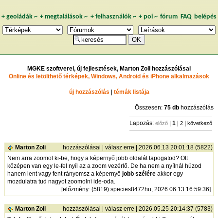
+
geoládák
~
+
megtalálások
~
+
felhasználók
~
+
poi
~
fórum
FAQ
belépés
MGKE szoftverei, új fejlesztések, Marton Zoli hozzászólásai
Online és letölthető térképek, Windows, Android és iPhone alkalmazások
új hozzászólás
|
témák listája
Összesen:
75 db
hozzászólás
Lapozás:
|
1
|
|
előző
2
következő
Marton Zoli
hozzászólásai
|
válasz erre
| 2026.06.13 20:01:18 (5822)
Nem arra zoomol ki-be, hogy a képernyő jobb oldalát tapogatod? Ott
középen van egy le-fel nyíl az a zoom vezérlő. De ha nem a nyílnál húzod
hanem lent vagy fent rányomsz a képernyő
jobb szélére
akkor egy
mozdulatra tud nagyot zoomolni ide-oda.
[
előzmény
: (5819) species8472hu, 2026.06.13 16:59:36]
Marton Zoli
hozzászólásai
|
válasz erre
| 2026.05.25 20:14:37 (5783)