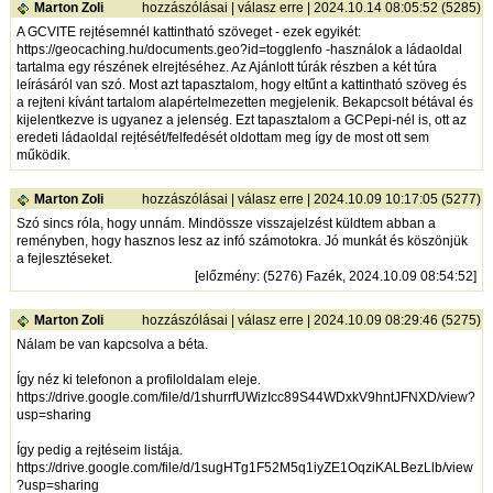
Marton Zoli
hozzászólásai
|
válasz erre
| 2024.10.14 08:05:52 (5285)
A GCVITE rejtésemnél kattintható szöveget - ezek egyikét:
https://geocaching.hu/documents.geo?id=togglenfo
-használok a ládaoldal
tartalma egy részének elrejtéséhez. Az Ajánlott túrák részben a két túra
leírásáról van szó. Most azt tapasztalom, hogy eltűnt a kattintható szöveg és
a rejteni kívánt tartalom alapértelmezetten megjelenik. Bekapcsolt bétával és
kijelentkezve is ugyanez a jelenség. Ezt tapasztalom a GCPepi-nél is, ott az
eredeti ládaoldal rejtését/felfedését oldottam meg így de most ott sem
működik.
Marton Zoli
hozzászólásai
|
válasz erre
| 2024.10.09 10:17:05 (5277)
Szó sincs róla, hogy unnám. Mindössze visszajelzést küldtem abban a
reményben, hogy hasznos lesz az infó számotokra. Jó munkát és köszönjük
a fejlesztéseket.
[
előzmény
: (5276) Fazék, 2024.10.09 08:54:52]
Marton Zoli
hozzászólásai
|
válasz erre
| 2024.10.09 08:29:46 (5275)
Nálam be van kapcsolva a béta.
Így néz ki telefonon a profiloldalam eleje.
https://drive.google.com/file/d/1shurrfUWizIcc89S44WDxkV9hntJFNXD/view?
usp=sharing
Így pedig a rejtéseim listája.
https://drive.google.com/file/d/1sugHTg1F52M5q1iyZE1OqziKALBezLlb/view
?usp=sharing