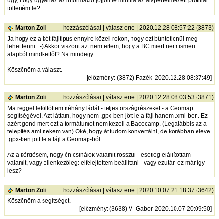
úgy, hogy ugyanaz az információ jöjjön le mintha az alapértelmezett profillal
tölteném le?
Marton Zoli
hozzászólásai
|
válasz erre
| 2020.12.28 08:57:22 (3873)
Ja hogy ez a két fájltipus ennyire közeli rokon, hogy ezt büntetlenül meg
lehet tenni. :-) Akkor viszont azt nem értem, hogy a BC miért nem ismeri
alapból mindkettőt? Na mindegy...
Köszönöm a választ.
[
előzmény
: (3872) Fazék, 2020.12.28 08:37:49]
Marton Zoli
hozzászólásai
|
válasz erre
| 2020.12.28 08:03:53 (3871)
Ma reggel letöltöttem néhány ládát - teljes országrészeket - a Geomap
segítségével. Azt láttam, hogy nem .gpx-ben jött le a fájl hanem .xml-ben. Ez
azért gond mert ezt a formátumot nem kezeli a Bacecamp. (Legalábbis az a
telepítés ami nekem van) Oké, hogy át tudom konvertálni, de korábban eleve
.gpx-ben jött le a fájl a Geomap-ból.
Az a kérdésem, hogy én csinálok valamit rosszul - esetleg elállítottam
valamit, vagy ellenkezőleg: elfelejtettem beállítani - vagy ezután ez már így
lesz?
Marton Zoli
hozzászólásai
|
válasz erre
| 2020.10.07 21:18:37 (3642)
Köszönöm a segítséget.
[
előzmény
: (3638) V_Gabor, 2020.10.07 20:09:50]