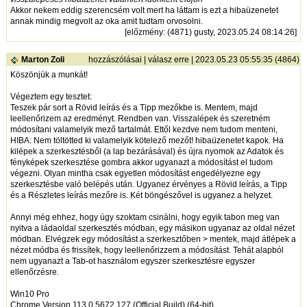
Akkor nekem eddig szerencsém volt mert ha láttam is ezt a hibaüzenetet
annak mindig megvolt az oka amit tudtam orvosolni.
[
előzmény
: (4871) gusty, 2023.05.24 08:14:26]
Marton Zoli
hozzászólásai
|
válasz erre
| 2023.05.23 05:55:35 (4864)
Köszönjük a munkát!
Végeztem egy tesztet:
Teszek pár sort a Rövid leírás és a Tipp mezőkbe is. Mentem, majd
leellenőrizem az eredményt. Rendben van. Visszalépek és szeretném
módosítani valamelyik mező tartalmát. Ettől kezdve nem tudom menteni,
HIBA: Nem töltötted ki valamelyik kötelező mezőt! hibaüzenetet kapok. Ha
kilépek a szerkesztésből (a lap bezárásával) és újra nyomok az Adatok és
fényképek szerkesztése gombra akkor ugyanazt a módosítást el tudom
végezni. Olyan mintha csak egyetlen módosítást engedélyezne egy
szerkesztésbe való belépés után. Ugyanez érvényes a Rövid leírás, a Tipp
és a Részletes leírás mezőre is. Két böngészővel is ugyanez a helyzet.
Annyi még ehhez, hogy úgy szoktam csinálni, hogy egyik tabon meg van
nyitva a ládaoldal szerkesztés módban, egy másikon ugyanaz az oldal nézet
módban. Elvégzek egy módosítást a szerkesztőben > mentek, majd átlépek a
nézet módba és frissítek, hogy leellenőrizzem a módosítást. Tehát alapból
nem ugyanazt a Tab-ot használom egyszer szerkesztésre egyszer
ellenőrzésre.
Win10 Pro
Chrome Version 113.0.5672.127 (Official Build) (64-bit)