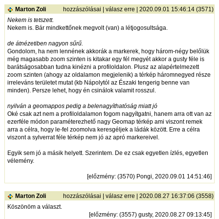
Marton Zoli
hozzászólásai
|
válasz erre
| 2020.09.01 15:46:14 (3571)
Nekem is tetszett.
Nekem is. Bár mindkettőnek megvolt (van) a létjogosultsága.
de átnézetiben nagyon sűrű.
Gondolom, ha nem lennének akkorák a markerek, hogy három-négy belőlük
még magasabb zoom szinten is kitakar egy fél megyét akkor a gusty féle is
barátságosabban tudna kinézni a profiloldalon. Plusz az alapértelmezett
zoom szinten (ahogy az oldalamon megjelenik) a térkép háromnegyed része
irreleváns területet mutat (kb Nápolytól az Északi tengerig benne van
minden). Persze lehet, hogy én csinálok valamit rosszul.
nyilván a geomappos pedig a belenagyíthatóság miatt jó
Oké csak azt nem a profiloldalamon fogom nagyítgatni, hanem arra ott van az
ezerféle módon paraméterezhető nagy Geomap térkép ami viszont remek
arra a célra, hogy le-fel zoomolva keresgéljek a ládák között. Erre a célra
viszont a sylverrat féle térkép nem jó az apró markereivel.
Egyik sem jó a másik helyett. Szerintem. De ez csak egyetlen ízlés, egyetlen
vélemény.
[
előzmény
: (3570) Pongi, 2020.09.01 14:51:46]
Marton Zoli
hozzászólásai
|
válasz erre
| 2020.08.27 16:37:06 (3558)
Köszönöm a választ.
[
előzmény
: (3557) gusty, 2020.08.27 09:13:45]