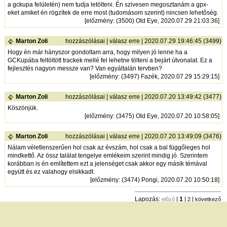
a gckupa felületén) nem tudja letölteni. Én szivesen megosztanám a gpx-
eket amiket én rögzítek de erre most (tudomásom szerint) nincsen lehetőség.
[
előzmény
: (3500) Old Eye, 2020.07.29 21:03:36]
Marton Zoli
hozzászólásai
|
válasz erre
| 2020.07.29 19:46:45 (3499)
Hogy én már hányszor gondoltam arra, hogy milyen jó lenne ha a
GCKupába feltöltött trackek mellé fel lehetne tölteni a bejárt útvonalat. Ez a
fejlesztés nagyon messze van? Van egyáltalán tervben?
[
előzmény
: (3497) Fazék, 2020.07.29 15:29:15]
Marton Zoli
hozzászólásai
|
válasz erre
| 2020.07.20 13:49:42 (3477)
Köszönjük.
[
előzmény
: (3475) Old Eye, 2020.07.20 10:58:05]
Marton Zoli
hozzászólásai
|
válasz erre
| 2020.07.20 13:49:09 (3476)
Nálam véletlenszerűen hol csak az évszám, hol csak a bal függőleges hol
mindkettő. Az össz találat tengelye emlékeim szerint mindig jó. Szerintem
korábban is én említettem ezt a jelenséget csak akkor egy másik témával
együtt és ez valahogy elsikkadt.
[
előzmény
: (3474) Pongi, 2020.07.20 10:50:18]
Lapozás:
|
1
|
|
előző
2
következő
Egy lapon megjelenő sorok száma: