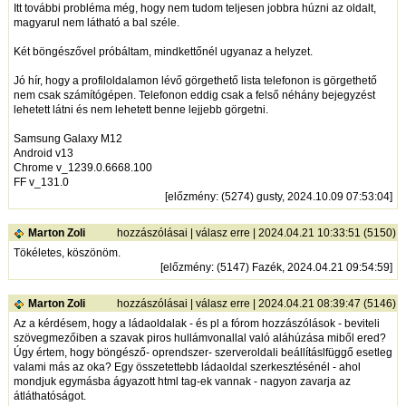
Itt további probléma még, hogy nem tudom teljesen jobbra húzni az oldalt,
magyarul nem látható a bal széle.
Két böngészővel próbáltam, mindkettőnél ugyanaz a helyzet.
Jó hír, hogy a profiloldalamon lévő görgethető lista telefonon is görgethető
nem csak számítógépen. Telefonon eddig csak a felső néhány bejegyzést
lehetett látni és nem lehetett benne lejjebb görgetni.
Samsung Galaxy M12
Android v13
Chrome v_1239.0.6668.100
FF v_131.0
[
előzmény
: (5274) gusty, 2024.10.09 07:53:04]
Marton Zoli
hozzászólásai
|
válasz erre
| 2024.04.21 10:33:51 (5150)
Tökéletes, köszönöm.
[
előzmény
: (5147) Fazék, 2024.04.21 09:54:59]
Marton Zoli
hozzászólásai
|
válasz erre
| 2024.04.21 08:39:47 (5146)
Az a kérdésem, hogy a ládaoldalak - és pl a fórom hozzászólások - beviteli
szövegmezőiben a szavak piros hullámvonallal való aláhúzása miből ered?
Úgy értem, hogy böngésző- oprendszer- szerveroldali beállításlfüggő esetleg
valami más az oka? Egy összetettebb ládaoldal szerkesztésénél - ahol
mondjuk egymásba ágyazott html tag-ek vannak - nagyon zavarja az
átláthatóságot.