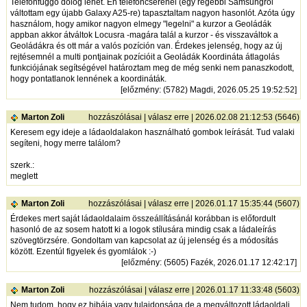
Telefonfüggő dolog lehet. Én telefoncserénél (egy régebbi Samsungról
váltottam egy újabb Galaxy A25-re) tapasztaltam nagyon hasonlót. Azóta úgy
használom, hogy amikor nagyon elmegy "legelni" a kurzor a Geoládák
appban akkor átváltok Locusra -magára talál a kurzor - és visszaváltok a
Geoládákra és ott már a valós pozíción van. Érdekes jelenség, hogy az új
rejtésemnél a multi pontjainak pozícióit a Geoládák Koordináta átlagolás
funkciójának segítségével határoztam meg de még senki nem panaszkodott,
hogy pontatlanok lennének a koordináták.
[
előzmény
: (5782) Magdi, 2026.05.25 19:52:52]
Marton Zoli
hozzászólásai
|
válasz erre
| 2026.02.08 21:12:53 (5646)
Keresem egy ideje a ládaoldalakon használható gombok leírását. Tud valaki
segíteni, hogy merre találom?
szerk.:
meglett
Marton Zoli
hozzászólásai
|
válasz erre
| 2026.01.17 15:35:44 (5607)
Érdekes mert saját ládaoldalaim összeállításánál korábban is előfordult
hasonló de az sosem hatott ki a logok stílusára mindig csak a ládaleírás
szövegtörzsére. Gondoltam van kapcsolat az új jelenség és a módosítás
között. Ezentúl figyelek és gyomlálok :-)
[
előzmény
: (5605) Fazék, 2026.01.17 12:42:17]
Marton Zoli
hozzászólásai
|
válasz erre
| 2026.01.17 11:33:48 (5603)
Nem tudom, hogy ez hibája vagy tulajdonsága de a megváltozott ládaoldali