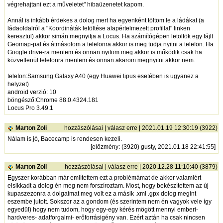
végrehajtani ezt a műveletet" hibaüzenetet kapom.
Annál is inkább érdekes a dolog mert ha egyenként töltöm le a ládákat (a
ládaoldalról a "Koordináták letöltése alapértelmezett profillal" linken
keresztül) akkor simán megnyitja a Locus. Ha számítógépen letöltök egy fájlt
Geomap-pal és átmásolom a telefonra akkor is meg tudja nyitni a telefon. Ha
Google drive-ra mentem és onnan nyitom meg akkor is működik csak ha
közvetlenül telefonra mentem és onnan akarom megnyitni akkor nem.
telefon:Samsung Galaxy A40 (egy Huawei tipus esetében is ugyanez a
helyzet)
android verzió: 10
böngésző:Chrome 88.0.4324.181
Locus Pro 3.49.1
Marton Zoli
hozzászólásai
|
válasz erre
| 2021.01.19 12:30:19 (3922)
Nálam is jó, Bacecamp is rendesen kezeli.
[
előzmény
: (3920) gusty, 2021.01.18 22:41:55]
Marton Zoli
hozzászólásai
|
válasz erre
| 2020.12.28 11:10:40 (3879)
Egyszer korábban már említettem ezt a problémámat de akkor valamiért
elsikkadt a dolog én meg nem forszíroztam. Most, hogy bekészítettem az új
kupaszezonra a dolgaimat meg volt ez a másik .xml .gpx dolog megint
eszembe jutott. Sokszor az a gondom (és szerintem nem én vagyok vele így
egyedül) hogy nem tudom, hogy egy-egy kérés mögött mennyi emberi-
hardveres- adatforgalmi- erőforrásigény van. Ezért aztán ha csak nincsen