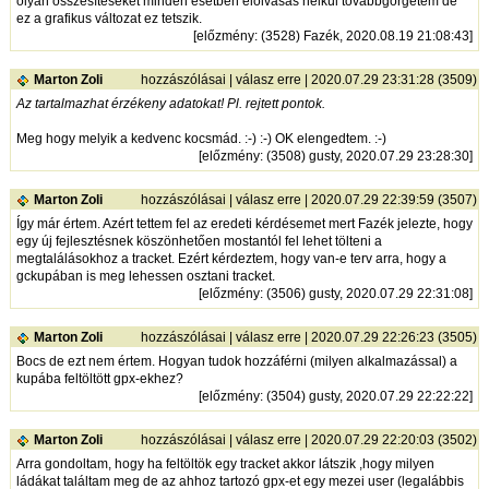
olyan összesítéseket minden esetben elolvasás nélkül továbbgörgetem de
ez a grafikus változat ez tetszik.
[
előzmény
: (3528) Fazék, 2020.08.19 21:08:43]
Marton Zoli
hozzászólásai
|
válasz erre
| 2020.07.29 23:31:28 (3509)
Az tartalmazhat érzékeny adatokat! Pl. rejtett pontok.
Meg hogy melyik a kedvenc kocsmád. :-) :-) OK elengedtem. :-)
[
előzmény
: (3508) gusty, 2020.07.29 23:28:30]
Marton Zoli
hozzászólásai
|
válasz erre
| 2020.07.29 22:39:59 (3507)
Így már értem. Azért tettem fel az eredeti kérdésemet mert Fazék jelezte, hogy
egy új fejlesztésnek köszönhetően mostantól fel lehet tölteni a
megtalálásokhoz a tracket. Ezért kérdeztem, hogy van-e terv arra, hogy a
gckupában is meg lehessen osztani tracket.
[
előzmény
: (3506) gusty, 2020.07.29 22:31:08]
Marton Zoli
hozzászólásai
|
válasz erre
| 2020.07.29 22:26:23 (3505)
Bocs de ezt nem értem. Hogyan tudok hozzáférni (milyen alkalmazással) a
kupába feltöltött gpx-ekhez?
[
előzmény
: (3504) gusty, 2020.07.29 22:22:22]
Marton Zoli
hozzászólásai
|
válasz erre
| 2020.07.29 22:20:03 (3502)
Arra gondoltam, hogy ha feltöltök egy tracket akkor látszik ,hogy milyen
ládákat találtam meg de az ahhoz tartozó gpx-et egy mezei user (legalábbis