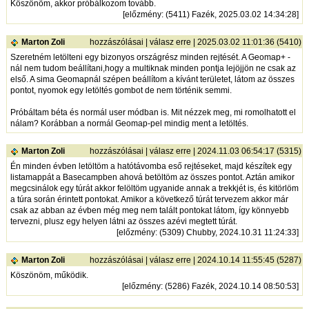
Köszönöm, akkor próbálkozom tovább.
[
előzmény
: (5411) Fazék, 2025.03.02 14:34:28]
Marton Zoli
hozzászólásai
|
válasz erre
| 2025.03.02 11:01:36 (5410)
Szeretném letölteni egy bizonyos országrész minden rejtését. A Geomap+ -
nál nem tudom beállítani,hogy a multiknak minden pontja lejöjjön ne csak az
első. A sima Geomapnál szépen beállítom a kívánt területet, látom az összes
pontot, nyomok egy letöltés gombot de nem történik semmi.
Próbáltam béta és normál user módban is. Mit nézzek meg, mi romolhatott el
nálam? Korábban a normál Geomap-pel mindig ment a letöltés.
Marton Zoli
hozzászólásai
|
válasz erre
| 2024.11.03 06:54:17 (5315)
Én minden évben letöltöm a hatótávomba eső rejtéseket, majd készítek egy
listamappát a Basecampben ahová betöltöm az összes pontot. Aztán amikor
megcsinálok egy túrát akkor felöltöm ugyanide annak a trekkjét is, és kitörlöm
a túra során érintett pontokat. Amikor a következő túrát tervezem akkor már
csak az abban az évben még meg nem talált pontokat látom, így könnyebb
tervezni, plusz egy helyen látni az összes azévi megtett túrát.
[
előzmény
: (5309) Chubby, 2024.10.31 11:24:33]
Marton Zoli
hozzászólásai
|
válasz erre
| 2024.10.14 11:55:45 (5287)
Köszönöm, működik.
[
előzmény
: (5286) Fazék, 2024.10.14 08:50:53]