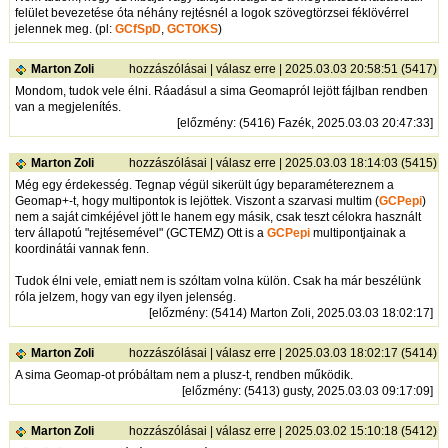
felület bevezetése óta néhány rejtésnél a logok szövegtörzsei féklövérrel
jelennek meg. (pl:
GCfSpD
,
GCTOKS
)
Marton Zoli
hozzászólásai
|
válasz erre
| 2025.03.03 20:58:51 (5417)
Mondom, tudok vele élni. Ráadásul a sima Geomapról lejött fájlban rendben
van a megjelenítés.
[
előzmény
: (5416) Fazék, 2025.03.03 20:47:33]
Marton Zoli
hozzászólásai
|
válasz erre
| 2025.03.03 18:14:03 (5415)
Még egy érdekesség. Tegnap végül sikerült úgy beparamétereznem a
Geomap+-t, hogy multipontok is lejöttek. Viszont a szarvasi multim (
GCPepi
)
nem a saját cimkéjével jött le hanem egy másik, csak teszt célokra használt
terv állapotú "rejtésemével" (GCTEMZ) Ott is a
GCPepi
multipontjainak a
koordinátái vannak fenn.
Tudok élni vele, emiatt nem is szóltam volna külön. Csak ha már beszélünk
róla jelzem, hogy van egy ilyen jelenség.
[
előzmény
: (5414) Marton Zoli, 2025.03.03 18:02:17]
Marton Zoli
hozzászólásai
|
válasz erre
| 2025.03.03 18:02:17 (5414)
A sima Geomap-ot próbáltam nem a plusz-t, rendben működik.
[
előzmény
: (5413) gusty, 2025.03.03 09:17:09]
Marton Zoli
hozzászólásai
|
válasz erre
| 2025.03.02 15:10:18 (5412)