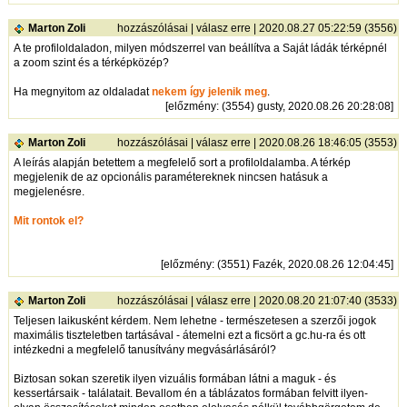
Marton Zoli
hozzászólásai
|
válasz erre
| 2020.08.27 05:22:59 (3556)
A te profiloldaladon, milyen módszerrel van beállítva a Saját ládák térképnél
a zoom szint és a térképközép?
Ha megnyitom az oldaladat
nekem így jelenik meg
.
[
előzmény
: (3554) gusty, 2020.08.26 20:28:08]
Marton Zoli
hozzászólásai
|
válasz erre
| 2020.08.26 18:46:05 (3553)
A leírás alapján betettem a megfelelő sort a profiloldalamba. A térkép
megjelenik de az opcionális paramétereknek nincsen hatásuk a
megjelenésre.
Mit rontok el?
[
előzmény
: (3551) Fazék, 2020.08.26 12:04:45]
Marton Zoli
hozzászólásai
|
válasz erre
| 2020.08.20 21:07:40 (3533)
Teljesen laikusként kérdem. Nem lehetne - természetesen a szerzői jogok
maximális tiszteletben tartásával - átemelni ezt a ficsört a gc.hu-ra és ott
intézkedni a megfelelő tanusítvány megvásárlásáról?
Biztosan sokan szeretik ilyen vizuális formában látni a maguk - és
kessertársaik - találatait. Bevallom én a táblázatos formában felvitt ilyen-