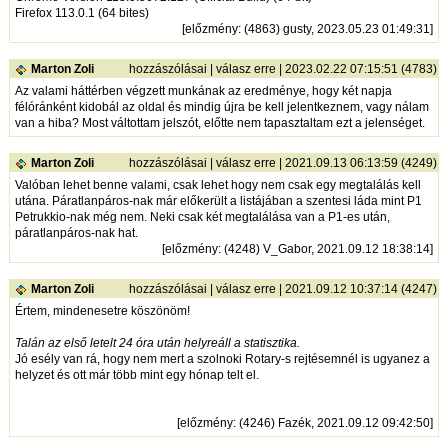
Firefox 113.0.1 (64 bites)
[
előzmény
: (4863) gusty, 2023.05.23 01:49:31]
Marton Zoli
hozzászólásai
|
válasz erre
| 2023.02.22 07:15:51 (4783)
Az valami háttérben végzett munkának az eredménye, hogy két napja
félóránként kidobál az oldal és mindig újra be kell jelentkeznem, vagy nálam
van a hiba? Most váltottam jelszót, előtte nem tapasztaltam ezt a jelenséget.
Marton Zoli
hozzászólásai
|
válasz erre
| 2021.09.13 06:13:59 (4249)
Valóban lehet benne valami, csak lehet hogy nem csak egy megtalálás kell
utána. Páratlanpáros-nak már előkerült a listájában a szentesi láda mint P1
Petrukkio-nak még nem. Neki csak két megtalálása van a P1-es után,
páratlanpáros-nak hat.
[
előzmény
: (4248) V_Gabor, 2021.09.12 18:38:14]
Marton Zoli
hozzászólásai
|
válasz erre
| 2021.09.12 10:37:14 (4247)
Értem, mindenesetre köszönöm!
Talán az első letelt 24 óra után helyreáll a statisztika.
Jó esély van rá, hogy nem mert a szolnoki Rotary-s rejtésemnél is ugyanez a
helyzet és ott már több mint egy hónap telt el.
[
előzmény
: (4246) Fazék, 2021.09.12 09:42:50]