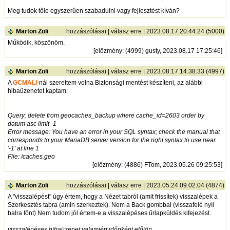
Meg tudok tőle egyszerűen szabadulni vagy fejlesztést kíván?
Marton Zoli
hozzászólásai
|
válasz erre
| 2023.08.17 20:44:24 (5000)
Működik, köszönöm.
[
előzmény
: (4999) gusty, 2023.08.17 17:25:46]
Marton Zoli
hozzászólásai
|
válasz erre
| 2023.08.17 14:38:33 (4997)
A
GCMALI
-nál szerettem volna Biztonsági mentést készíteni, az alábbi
hibaüzenetet kaptam:
Query: delete from geocaches_backup where cache_id=2603 order by
datum asc limit -1
Error message: You have an error in your SQL syntax; check the manual that
corresponds to your MariaDB server version for the right syntax to use near
'-1' at line 1
File: /caches.geo
[
előzmény
: (4886) FTom, 2023.05.26 09:25:53]
Marton Zoli
hozzászólásai
|
válasz erre
| 2023.05.24 09:02:04 (4874)
A "visszalépést" úgy értem, hogy a Nézet tabról (amit frissítek) visszalépek a
Szerkesztés tabra (amin szerkeztek). Nem a Back gombbal (visszafelé nyíl
balra fönt) Nem tudom jól értem-e a visszalépéses űrlapküldés kifejezést.
visszalépéses hibaüzenet valamiért időnként előjön