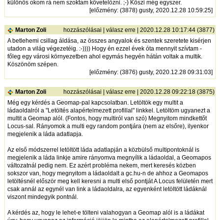
különös okom rá nem szoktam követelőzni. ;-) Köszi még egyszer.
[
előzmény
: (3878) gusty, 2020.12.28 10:59:25]
Marton Zoli
hozzászólásai
|
válasz erre
| 2020.12.28 10:17:44 (3877)
A betlehemi csillag áldása, az összes angyalok és szentek szeretete kisérjen
utadon a világ végezetéig. :-)))) Hogy én ezzel évek óta mennyit szívtam -
főleg egy városi környezetben ahol egymás hegyén hátán voltak a multik.
Köszönöm szépen.
[
előzmény
: (3876) gusty, 2020.12.28 09:31:03]
Marton Zoli
hozzászólásai
|
válasz erre
| 2020.12.28 09:22:18 (3875)
Még egy kérdés a Geomap-pal kapcsolatban. Letöltök egy multit a
ládaoldalról a "Letöltés alapértelmezett profillal" linkkel. Letöltöm ugyanezt a
multit a Geomap alól. (Fontos, hogy multiról van szó) Megnyitom mindkettőt
Locus-sal. Rányomok a multi egy random pontjára (nem az elsőre), ilyenkor
megjelenik a láda adatlapja.
Az első módszerrel letöltött láda adatlapján a közbülső multipontoknál is
megjelenik a láda linkje amire rányomva megnyílik a ládaoldal, a Geomapos
változatnál pedig nem. Ez azért probléma nekem, mert keresés közben
sokszor van, hogy megnyitom a ládaoldalt a gc.hu-n de ahhoz a Geomapos
letöltésnél először meg kell keresni a multi első pontját A Locus felületén mert
csak annál az egynél van link a ládaoldalra, az egyenként letöltött ládáknál
viszont mindegyik pontnál.
A kérdés az, hogy le lehet-e tölteni valahogyan a Geomap alól is a ládákat