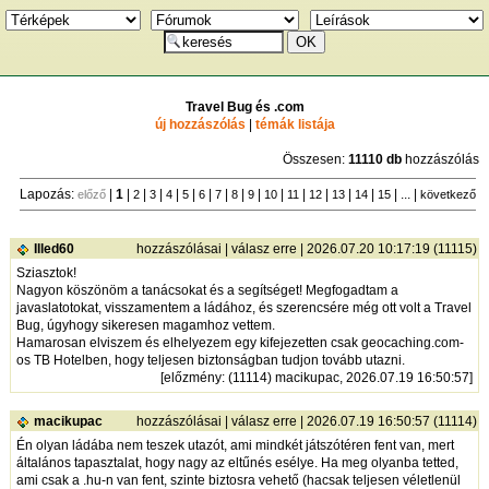
Travel Bug és .com
új hozzászólás
|
témák listája
Összesen:
11110 db
hozzászólás
Lapozás:
|
1
|
|
|
|
|
|
|
|
|
|
|
|
|
|
| ... |
előző
2
3
4
5
6
7
8
9
10
11
12
13
14
15
következő
Illed60
hozzászólásai
|
válasz erre
| 2026.07.20 10:17:19 (11115)
Sziasztok!
Nagyon köszönöm a tanácsokat és a segítséget! Megfogadtam a
javaslatotokat, visszamentem a ládához, és szerencsére még ott volt a Travel
Bug, úgyhogy sikeresen magamhoz vettem.
Hamarosan elviszem és elhelyezem egy kifejezetten csak geocaching.com-
os TB Hotelben, hogy teljesen biztonságban tudjon tovább utazni.
[
előzmény
: (11114) macikupac, 2026.07.19 16:50:57]
macikupac
hozzászólásai
|
válasz erre
| 2026.07.19 16:50:57 (11114)
Én olyan ládába nem teszek utazót, ami mindkét játszótéren fent van, mert
általános tapasztalat, hogy nagy az eltűnés esélye. Ha meg olyanba tetted,
ami csak a .hu-n van fent, szinte biztosra vehető (hacsak teljesen véletlenül