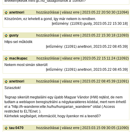
tevékenykedik mint gc.hu_ládagondnok a .comon?
anettnori
hozzászólásai
|
válasz erre
| 2023.05.22 20:50:30 (11094)
Köszönöm, ez lehetett a gond, így már nekem is rendben.
[
előzmény
: (11093) gusty, 2023.05.22 15:30:18]
gusty
hozzászólásai
|
válasz erre
| 2023.05.22 15:30:18 (11093)
https-sel működik
[
előzmény
: (11091) anettnori, 2023.05.22 08:45:39]
macikupac
hozzászólásai
|
válasz erre
| 2023.05.22 15:11:24 (11092)
Nekem most simán sikerült
[
előzmény
: (11091) anettnori, 2023.05.22 08:45:39]
anettnori
hozzászólásai
|
válasz erre
| 2023.05.22 08:45:39 (11091)
Sziasztok!
Tegnap sikerült megtalálni egy újabb Magyar Vándor (HW) rejtést, de nem
tudtam a weblapon beregisztrálni a négykarakteres kóddal, mert nem érhető
el a "
http://h-wanderer.elte.hu/hu/hungarian_wanderer"
oldal ( Access
restricted to ELTEnet. ).
Kérhetek segítséget, információt, hogy ilyenkor mi a teendő?
tau 0470
hozzászólásai
|
válasz erre
| 2023.03.15 09:30:05 (11090)