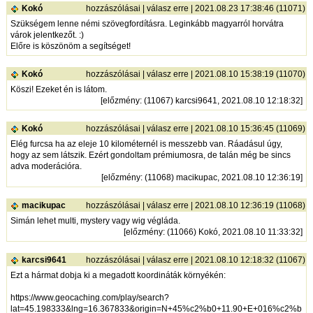
Kokó
hozzászólásai
|
válasz erre
| 2021.08.23 17:38:46 (11071)
Szükségem lenne némi szövegfordításra. Leginkább magyarról horvátra
várok jelentkezőt. :)
Előre is köszönöm a segítséget!
Kokó
hozzászólásai
|
válasz erre
| 2021.08.10 15:38:19 (11070)
Köszi! Ezeket én is látom.
[
előzmény
: (11067) karcsi9641, 2021.08.10 12:18:32]
Kokó
hozzászólásai
|
válasz erre
| 2021.08.10 15:36:45 (11069)
Elég furcsa ha az eleje 10 kilométernél is messzebb van. Ráadásul úgy,
hogy az sem látszik. Ezért gondoltam prémiumosra, de talán még be sincs
adva moderációra.
[
előzmény
: (11068) macikupac, 2021.08.10 12:36:19]
macikupac
hozzászólásai
|
válasz erre
| 2021.08.10 12:36:19 (11068)
Simán lehet multi, mystery vagy wig végláda.
[
előzmény
: (11066) Kokó, 2021.08.10 11:33:32]
karcsi9641
hozzászólásai
|
válasz erre
| 2021.08.10 12:18:32 (11067)
Ezt a hármat dobja ki a megadott koordináták környékén:
https://www.geocaching.com/play/search?
lat=45.198333&lng=16.367833&origin=N+45%c2%b0+11.90+E+016%c2%b