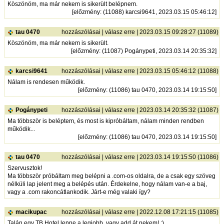
Köszönöm, ma már nekem is sikerült belépnem.
[
előzmény
: (11088) karcsi9641, 2023.03.15 05:46:12]
tau 0470
hozzászólásai
|
válasz erre
| 2023.03.15 09:28:27 (11089)
Köszönöm, ma már nekem is sikerült.
[
előzmény
: (11087) Pogánypeti, 2023.03.14 20:35:32]
karcsi9641
hozzászólásai
|
válasz erre
| 2023.03.15 05:46:12 (11088)
Nálam is rendesen működik.
[
előzmény
: (11086) tau 0470, 2023.03.14 19:15:50]
Pogánypeti
hozzászólásai
|
válasz erre
| 2023.03.14 20:35:32 (11087)
Ma többször is beléptem, és most is kipróbáltam, nálam minden rendben
működik...
[
előzmény
: (11086) tau 0470, 2023.03.14 19:15:50]
tau 0470
hozzászólásai
|
válasz erre
| 2023.03.14 19:15:50 (11086)
Szervusztok!
Ma többször próbáltam meg belépni a .com-os oldalra, de a csak egy szöveg
nélküli lap jelent meg a belépés után. Érdekelne, hogy nálam van-e a baj,
vagy a .com rakoncátlankodik. Járt-e még valaki így?
macikupac
hozzászólásai
|
válasz erre
| 2022.12.08 17:21:15 (11085)
Talán egy TB Hotel lenne a legjobb, vagy add át nekem! ;)