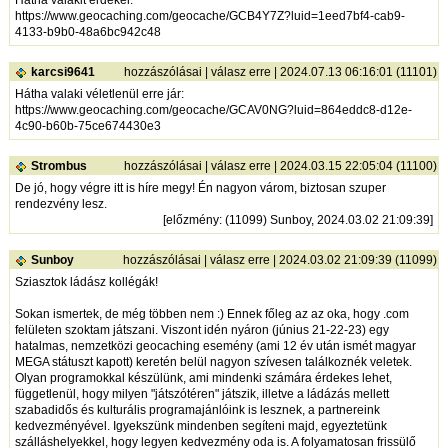
Hátha valakit érdekel:
https://www.geocaching.com/geocache/GCB4Y7Z?luid=1eed7bf4-cab9-
4133-b9b0-48a6bc942c48
karcsi9641
hozzászólásai
|
válasz erre
| 2024.07.13 06:16:01 (11101)
Hátha valaki véletlenül erre jár:
https://www.geocaching.com/geocache/GCAV0NG?luid=864eddc8-d12e-
4c90-b60b-75ce674430e3
Strombus
hozzászólásai
|
válasz erre
| 2024.03.15 22:05:04 (11100)
De jó, hogy végre itt is híre megy! Én nagyon várom, biztosan szuper
rendezvény lesz.
[
előzmény
: (11099) Sunboy, 2024.03.02 21:09:39]
Sunboy
hozzászólásai
|
válasz erre
| 2024.03.02 21:09:39 (11099)
Sziasztok ládász kollégák!
Sokan ismertek, de még többen nem :) Ennek főleg az az oka, hogy .com
felületen szoktam játszani. Viszont idén nyáron (június 21-22-23) egy
hatalmas, nemzetközi geocaching esemény (ami 12 év után ismét magyar
MEGA státuszt kapott) keretén belül nagyon szívesen találkoznék veletek.
Olyan programokkal készülünk, ami mindenki számára érdekes lehet,
függetlenül, hogy milyen "játszótéren" játszik, illetve a ládázás mellett
szabadidős és kulturális programajánlóink is lesznek, a partnereink
kedvezményével. Igyekszünk mindenben segíteni majd, egyeztetünk
szálláshelyekkel, hogy legyen kedvezmény oda is. A folyamatosan frissülő