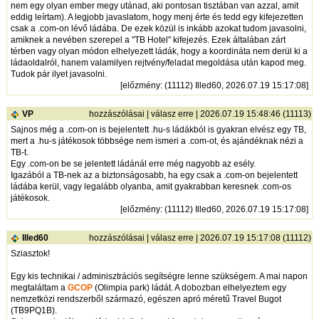
nem egy olyan ember megy utánad, aki pontosan tisztában van azzal, amit
eddig leírtam). A legjobb javaslatom, hogy menj érte és tedd egy kifejezetten
csak a .com-on lévő ládába. De ezek közül is inkább azokat tudom javasolni,
amiknek a nevében szerepel a "TB Hotel" kifejezés. Ezek általában zárt
térben vagy olyan módon elhelyezett ládák, hogy a koordináta nem derül ki a
ládaoldalról, hanem valamilyen rejtvény/feladat megoldása után kapod meg.
Tudok pár ilyet javasolni.
[
előzmény
: (11112) Illed60, 2026.07.19 15:17:08]
VP
hozzászólásai
|
válasz erre
| 2026.07.19 15:48:46 (11113)
Sajnos még a .com-on is bejelentett .hu-s ládákból is gyakran elvész egy TB,
mert a .hu-s játékosok többsége nem ismeri a .com-ot, és ajándéknak nézi a
TB-t.
Egy .com-on be se jelentett ládánál erre még nagyobb az esély.
Igazából a TB-nek az a biztonságosabb, ha egy csak a .com-on bejelentett
ládába kerül, vagy legalább olyanba, amit gyakrabban keresnek .com-os
játékosok.
[
előzmény
: (11112) Illed60, 2026.07.19 15:17:08]
Illed60
hozzászólásai
|
válasz erre
| 2026.07.19 15:17:08 (11112)
Sziasztok!
Egy kis technikai / adminisztrációs segítségre lenne szükségem. A mai napon
megtaláltam a
GCOP
(Olimpia park) ládát. A dobozban elhelyeztem egy
nemzetközi rendszerből származó, egészen apró méretű Travel Bugot
(TB9PQ1B).