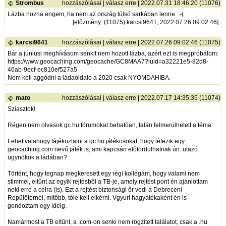
Strombus
hozzászólásai
|
válasz erre
| 2022.07.31 18:46:20 (11076)
Lázba hozna engem, ha nem az ország túlsó sarkában lenne. :-(
[
előzmény
: (11075) karcsi9641, 2022.07.26 09:02:46]
karcsi9641
hozzászólásai
|
válasz erre
| 2022.07.26 09:02:46 (11075)
Bár a júniusi meghívásom senkit nem hozott lázba, azért ezt is megpróbálom:
https://www.geocaching.com/geocache/GC8MAA7?luid=a32221e5-82d8-
40ab-9ecf-ec810ef527a5
Nem kell aggódni a ládaoldalo a 2020 csak NYOMDAHIBA.
mato
hozzászólásai
|
válasz erre
| 2022.07.17 14:35:35 (11074)
Sziasztok!
Régen nem olvasok gc.hu fórumokat behatóan, talán felmerülhetett a téma:
Lehet valahogy tájékoztatni a gc.hu játékosokat, hogy létezik egy
geocaching.com nevű játék is, ami kapcsán előfordulhatnak ún. utazó
ügynökök a ládában?
Történt, hogy tegnap megkeresett egy régi kollégám, hogy valami nem
stimmel, eltűnt az egyik rejtésből a TB-je, amely rejtést pont én ajánlottam
neki erre a célra (is). Ezt a rejtést biztonsági őr védi a Debreceni
Repülőtérnél, mitöbb, tőle kell elkérni. Vgyuri hagyatékaként én is
gondoztam egy ideig.
Namármost a TB eltűnt, a .com-on senki nem rögzített találatot, csak a .hu