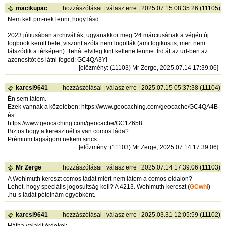
macikupac
hozzászólásai
|
válasz erre
| 2025.07.15 08:35:26 (11105)
Nem kell pm-nek lenni, hogy lásd.
2023 júliusában archiválták, ugyanakkor meg '24 márciusának a végén új
logbook került bele, viszont azóta nem logolták (ami logikus is, mert nem
látszódik a térképen). Tehát elvileg kint kellene lennie. Írd át az url-ben az
azonosítót és látni fogod: GC4QA3Y!
[
előzmény
: (11103) Mr Zerge, 2025.07.14 17:39:06]
karcsi9641
hozzászólásai
|
válasz erre
| 2025.07.15 05:37:38 (11104)
Én sem látom.
Ezek vannak a közelében:
https://www.geocaching.com/geocache/GC4QA4B
és
https://www.geocaching.com/geocache/GC1Z658
Biztos hogy a keresztnél is van comos láda?
Prémium tagságom nekem sincs.
[
előzmény
: (11103) Mr Zerge, 2025.07.14 17:39:06]
Mr Zerge
hozzászólásai
|
válasz erre
| 2025.07.14 17:39:06 (11103)
A Wohlmuth kereszt comos ládát miért nem látom a comos oldalon?
Lehet, hogy speciális jogosultság kell? A 4213. Wohlmuth-kereszt (
GCwhl
)
.hu-s ládát pótolnám egyébként.
karcsi9641
hozzászólásai
|
válasz erre
| 2025.03.31 12:05:59 (11102)