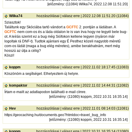
[
előzmény
: (11084) Wilka74, 2022.12.08 11:51:20]
Wilka74
hozzászólásai
|
válasz erre
| 2022.12.08 11:51:20 (11084)
Sziasztok!
Találtunk egy Skóciába tartó vándort a
GCFTC
2. pontján a ládában. A
GCFTC
nem com-os és a láda oldalon le is van írva hogy ne tegyél bele bug-
ot. A leírás szerint ez a bug még Siófokon kellene legyen (nyáron már
logoltak rá DNF-t). Tudtok ajánlani egy É Pesthez közeli nagyobb méretű
com-os ládát (maga a bug elég méretes), amibe berakhatnám, mert még
hosszú az útja a célig?
Köszi!
koppm
hozzászólásai
|
válasz erre
| 2022.11.02 18:17:45 (11083)
Köszönöm a segítséget. Elhelyeztem új helyre.
kompaktor
hozzászólásai
|
válasz erre
| 2022.11.02 14:44:31 (11082)
Írtam e-mailt az adatlapodon található e-mail címre.
[
előzmény
: (11080) koppm, 2022.10.31 16:35:14]
Hev
hozzászólásai
|
válasz erre
| 2022.11.01 08:14:03 (11081)
https://geocaching.hu/documents.geo?htmldoc=travel_bug_info
[
előzmény
: (11080) koppm, 2022.10.31 16:35:14]
koppm
hozzászólásai
|
válasz erre
| 2022.10.31 16:35:14 (11080)