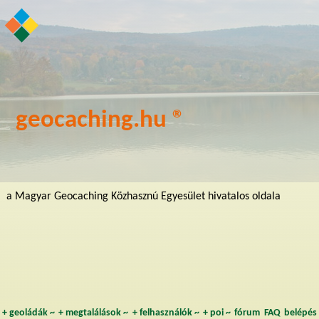
geocaching.hu ®
a Magyar Geocaching Közhasznú Egyesület hivatalos oldala
+
geoládák
~
+
megtalálások
~
+
felhasználók
~
+
poi
~
fórum
FAQ
belépés