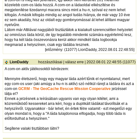
a com-on is meg kell jelentetni, így akkor nem kerülhet 161 méternél
közelebb com-os láda hozzá. A com-on a ládaoldal elkészítése és
megjelenítése tizedannyi macera sincs mint a hu-n, szóval ez nem lehet
kifogás. A másik kifogás mindig az angol tudás hiánya, de már vagy 10 éve
ez sem akadály, hisz az oldalt egy gombnyomással át lehet állítani magyar
nyelvűre.
Látom már Attilával nagyjából tisztáztátok a kialakult szerencsétlen helyzetet
az ominózus láda körül, de így legalább mindenki számára egyértelmű lesz,
hogy ha két láda összevonásra kerül akkor mindkét láda logbookja
megmarad a helyszínen, csak egy ládába lesznek.
[
előzmény
: (11077) LionDaddy, 2022.08.01 22:48:55]
LionDaddy
hozzászólásai
|
válasz erre
| 2022.08.01 22:48:55 (11077)
A com-on aktív játékosoktól kérdezem:
Mennyire életszerű, hogy egy magyar láda azért tűnik el nyomtalanul, mert
egy com-os user (aki amúgy a hu-n is aktív) szó nélkül rárejt a ládára és azt a
com-on
GCRM - The GeoCache Rescue Mission Cooperative
jelzéssel
látja el?
Ennek a jelzésnek a leírásában ugyanis van egy olyan kitétel, ami a
közreműködő kessereket arra kéri, hogy a duplikált ládákat távolítsák el a
helyszínről. Ugyanakkor - bár lehet, én értek félre valamit - ezt megelőzi egy
olyan mondat is, hogy a "A láda tulajdonosa elfogadja, hogy több láda is
előfordulhat a helyszínen."
Segítene valaki tisztábban látni?