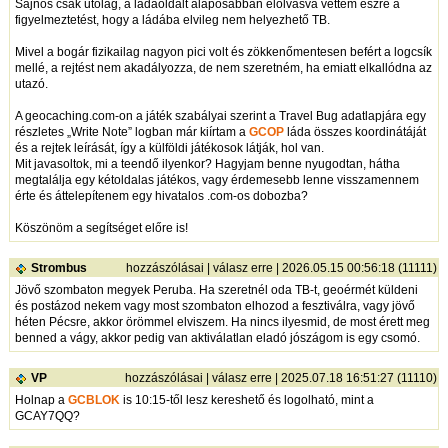
Sajnos csak utólag, a ládaoldalt alaposabban elolvasva vettem észre a
figyelmeztetést, hogy a ládába elvileg nem helyezhető TB.
Mivel a bogár fizikailag nagyon pici volt és zökkenőmentesen befért a logcsík
mellé, a rejtést nem akadályozza, de nem szeretném, ha emiatt elkallódna az
utazó.
A geocaching.com-on a játék szabályai szerint a Travel Bug adatlapjára egy
részletes „Write Note” logban már kiírtam a
GCOP
láda összes koordinátáját
és a rejtek leírását, így a külföldi játékosok látják, hol van.
Mit javasoltok, mi a teendő ilyenkor? Hagyjam benne nyugodtan, hátha
megtalálja egy kétoldalas játékos, vagy érdemesebb lenne visszamennem
érte és áttelepítenem egy hivatalos .com-os dobozba?
Köszönöm a segítséget előre is!
Strombus
hozzászólásai
|
válasz erre
| 2026.05.15 00:56:18 (11111)
Jövő szombaton megyek Peruba. Ha szeretnél oda TB-t, geoérmét küldeni
és postázod nekem vagy most szombaton elhozod a fesztiválra, vagy jövő
héten Pécsre, akkor örömmel elviszem. Ha nincs ilyesmid, de most érett meg
benned a vágy, akkor pedig van aktiválatlan eladó jószágom is egy csomó.
VP
hozzászólásai
|
válasz erre
| 2025.07.18 16:51:27 (11110)
Holnap a
GCBLOK
is 10:15-től lesz kereshető és logolható, mint a
GCAY7QQ?