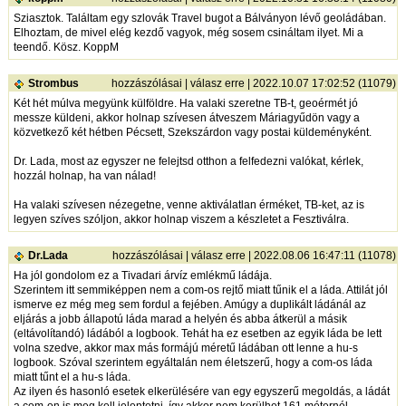
Sziasztok. Találtam egy szlovák Travel bugot a Bálványon lévő geoládában.
Elhoztam, de mivel elég kezdő vagyok, még sosem csináltam ilyet. Mi a
teendő. Kösz. KoppM
Strombus
hozzászólásai
|
válasz erre
| 2022.10.07 17:02:52 (11079)
Két hét múlva megyünk külföldre. Ha valaki szeretne TB-t, geoérmét jó
messze küldeni, akkor holnap szívesen átveszem Máriagyűdön vagy a
közvetkező két hétben Pécsett, Szekszárdon vagy postai küldeményként.
Dr. Lada, most az egyszer ne felejtsd otthon a felfedezni valókat, kérlek,
hozzál holnap, ha van nálad!
Ha valaki szívesen nézegetne, venne aktiválatlan érméket, TB-ket, az is
legyen szíves szóljon, akkor holnap viszem a készletet a Fesztiválra.
Dr.Lada
hozzászólásai
|
válasz erre
| 2022.08.06 16:47:11 (11078)
Ha jól gondolom ez a Tivadari árvíz emlékmű ládája.
Szerintem itt semmiképpen nem a com-os rejtő miatt tűnik el a láda. Attilát jól
ismerve ez még meg sem fordul a fejében. Amúgy a duplikált ládánál az
eljárás a jobb állapotú láda marad a helyén és abba átkerül a másik
(eltávolítandó) ládából a logbook. Tehát ha ez esetben az egyik láda be lett
volna szedve, akkor max más formájú méretű ládában ott lenne a hu-s
logbook. Szóval szerintem egyáltalán nem életszerű, hogy a com-os láda
miatt tűnt el a hu-s láda.
Az ilyen és hasonló esetek elkerülésére van egy egyszerű megoldás, a ládát