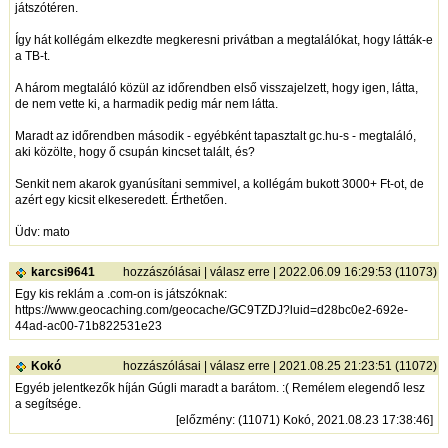
játszótéren.
Így hát kollégám elkezdte megkeresni privátban a megtalálókat, hogy látták-e
a TB-t.
A három megtaláló közül az időrendben első visszajelzett, hogy igen, látta,
de nem vette ki, a harmadik pedig már nem látta.
Maradt az időrendben második - egyébként tapasztalt gc.hu-s - megtaláló,
aki közölte, hogy ő csupán kincset talált, és?
Senkit nem akarok gyanúsítani semmivel, a kollégám bukott 3000+ Ft-ot, de
azért egy kicsit elkeseredett. Érthetően.
Üdv: mato
karcsi9641
hozzászólásai
|
válasz erre
| 2022.06.09 16:29:53 (11073)
Egy kis reklám a .com-on is játszóknak:
https://www.geocaching.com/geocache/GC9TZDJ?luid=d28bc0e2-692e-
44ad-ac00-71b822531e23
Kokó
hozzászólásai
|
válasz erre
| 2021.08.25 21:23:51 (11072)
Egyéb jelentkezők híján Gúgli maradt a barátom. :( Remélem elegendő lesz
a segítsége.
[
előzmény
: (11071) Kokó, 2021.08.23 17:38:46]