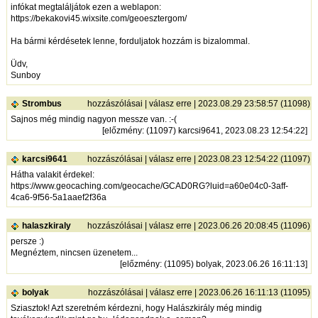
infókat megtaláljátok ezen a weblapon:
https://bekakovi45.wixsite.com/geoesztergom/
Ha bármi kérdésetek lenne, forduljatok hozzám is bizalommal.
Üdv,
Sunboy
Strombus
hozzászólásai
|
válasz erre
| 2023.08.29 23:58:57 (11098)
Sajnos még mindig nagyon messze van. :-(
[
előzmény
: (11097) karcsi9641, 2023.08.23 12:54:22]
karcsi9641
hozzászólásai
|
válasz erre
| 2023.08.23 12:54:22 (11097)
Hátha valakit érdekel:
https://www.geocaching.com/geocache/GCAD0RG?luid=a60e04c0-3aff-
4ca6-9f56-5a1aaef2f36a
halaszkiraly
hozzászólásai
|
válasz erre
| 2023.06.26 20:08:45 (11096)
persze :)
Megnéztem, nincsen üzenetem...
[
előzmény
: (11095) bolyak, 2023.06.26 16:11:13]
bolyak
hozzászólásai
|
válasz erre
| 2023.06.26 16:11:13 (11095)
Sziasztok! Azt szeretném kérdezni, hogy Halászkirály még mindig