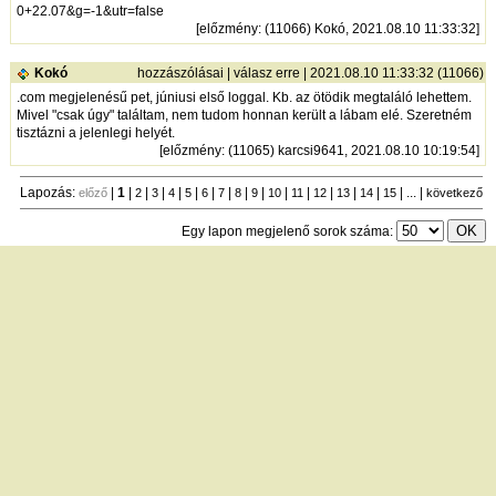
0+22.07&g=-1&utr=false
[
előzmény
: (11066) Kokó, 2021.08.10 11:33:32]
Kokó
hozzászólásai
|
válasz erre
| 2021.08.10 11:33:32 (11066)
.com megjelenésű pet, júniusi első loggal. Kb. az ötödik megtaláló lehettem.
Mivel "csak úgy" találtam, nem tudom honnan került a lábam elé. Szeretném
tisztázni a jelenlegi helyét.
[
előzmény
: (11065) karcsi9641, 2021.08.10 10:19:54]
Lapozás:
|
1
|
|
|
|
|
|
|
|
|
|
|
|
|
|
| ... |
előző
2
3
4
5
6
7
8
9
10
11
12
13
14
15
következő
Egy lapon megjelenő sorok száma:
új hozzászólás
|
témák listája
Bejelentkezés
név:
jelszó:
tárolás
[
regisztráció
]
[
turistautak.hu
] [
hasznos apróságok
] [
jogi tudnivalók
]
[
e-mail
] [
impresszum
]