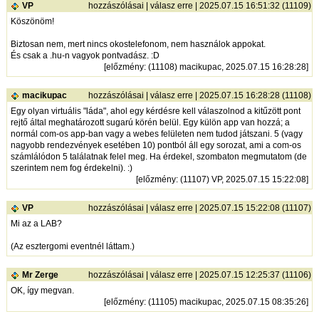
VP
hozzászólásai
|
válasz erre
| 2025.07.15 16:51:32 (11109)
Köszönöm!
Biztosan nem, mert nincs okostelefonom, nem használok appokat.
És csak a .hu-n vagyok pontvadász. :D
[
előzmény
: (11108) macikupac, 2025.07.15 16:28:28]
macikupac
hozzászólásai
|
válasz erre
| 2025.07.15 16:28:28 (11108)
Egy olyan virtuális "láda", ahol egy kérdésre kell válaszolnod a kitűzött pont
rejtő által meghatározott sugarú körén belül. Egy külön app van hozzá; a
normál com-os app-ban vagy a webes felületen nem tudod játszani. 5 (vagy
nagyobb rendezvények esetében 10) pontból áll egy sorozat, ami a com-os
számlálódon 5 találatnak felel meg. Ha érdekel, szombaton megmutatom (de
szerintem nem fog érdekelni). :)
[
előzmény
: (11107) VP, 2025.07.15 15:22:08]
VP
hozzászólásai
|
válasz erre
| 2025.07.15 15:22:08 (11107)
Mi az a LAB?
(Az esztergomi eventnél láttam.)
Mr Zerge
hozzászólásai
|
válasz erre
| 2025.07.15 12:25:37 (11106)
OK, így megvan.
[
előzmény
: (11105) macikupac, 2025.07.15 08:35:26]