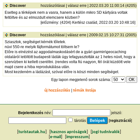
Discover
hozzászólásai
|
válasz erre
| 2022.03.20 11:00:14 (4205)
Esetleg a térképek nem a vasra, hanem a külön mikro SD kártyára voltak
feltöltve és az elmozdult elemcsere közben?
[
előzmény
: (4204) Kertész család, 2022.03.20 10:48:16]
Discover
hozzászólásai
|
válasz erre
| 2009.02.15 10:27:31 (2005)
Sziasztok, segítséget kérnék tőletek.
nüvi 550-re melyik fájformátumot töltsem le?
Előre is elnézést az aggodalmaskodásért de a gyári garmin\geocaching
oldaláról letöltött budapesti ládák úgy lefagyasztották az 1 hetes nüvit, hogy a
szervízben ki kellett cseréltni. (rendes volta fiú nagyon, fél órát küzdött vele
majd csere a hiba reprodukálása után.
Most kezdeném a ládázást, szóval előre is köszi minden segítséget.
Egy lapon megjelenő sorok száma:
új hozzászólás
|
témák listája
Bejelentkezés
név:
jelszó:
tárolás
[
regisztráció
]
[
turistautak.hu
] [
hasznos apróságok
] [
jogi tudnivalók
]
[
e-mail
] [
impresszum
]