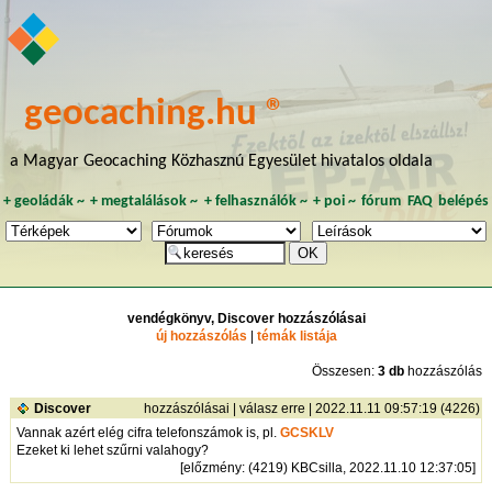
geocaching.hu ®
a Magyar Geocaching Közhasznú Egyesület hivatalos oldala
+
geoládák
~
+
megtalálások
~
+
felhasználók
~
+
poi
~
fórum
FAQ
belépés
vendégkönyv, Discover hozzászólásai
új hozzászólás
|
témák listája
Összesen:
3 db
hozzászólás
Discover
hozzászólásai
|
válasz erre
| 2022.11.11 09:57:19 (4226)
Vannak azért elég cifra telefonszámok is, pl.
GCSKLV
Ezeket ki lehet szűrni valahogy?
[
előzmény
: (4219) KBCsilla, 2022.11.10 12:37:05]