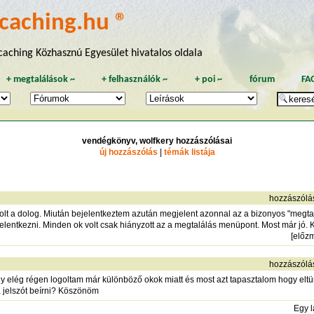
caching.hu ®
aching Közhasznú Egyesület hivatalos oldala
+
megtalálások
~
+
felhasználók
~
+
poi
~
fórum
FA
vendégkönyv, wolfkery hozzászólásai
új hozzászólás
|
témák listája
hozzászólá
olt a dolog. Miután bejelentkeztem azután megjelent azonnal az a bizonyos "megtal
elentkezni. Minden ok volt csak hiányzott az a megtalálás menüpont. Most már jó
[
előz
hozzászólá
 elég régen logoltam már különböző okok miatt és most azt tapasztalom hogy eltü
a jelszót beírni? Köszönöm
Egy 