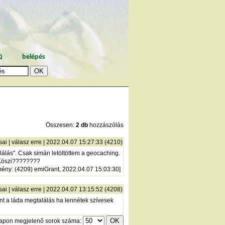
Q
belépés
Összesen:
2 db
hozzászólás
sai
|
válasz erre
| 2022.04.07 15:27:33 (4210)
álás". Csak simán letöltöttem a geocaching.
. Köszi????????
mény
: (4209) emiGrant, 2022.04.07 15:03:30]
sai
|
válasz erre
| 2022.04.07 13:15:52 (4208)
nt a láda megtalálás ha lennétek szívesek
lapon megjelenő sorok száma: