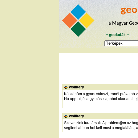
geo
a Magyar Geoc
+
geoládák
~
wolfkery
Köszönöm a gyors választ, ennél prózaibb v
Hu app-ot, és egy másik appból akartam bej
wolfkery
Szevasztok túratársak. A problém@m az hogy
segíteni abban hol kell most a megtalálást, 