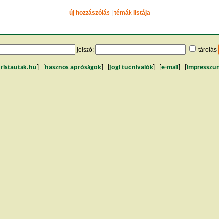
új hozzászólás
|
témák listája
jelszó:
tárolás
uristautak.hu
] [
hasznos apróságok
] [
jogi tudnivalók
] [
e-mail
] [
impresszu