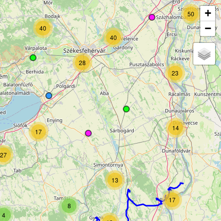
+
50
−
40
40
28
23
14
17
27
13
17
8
4